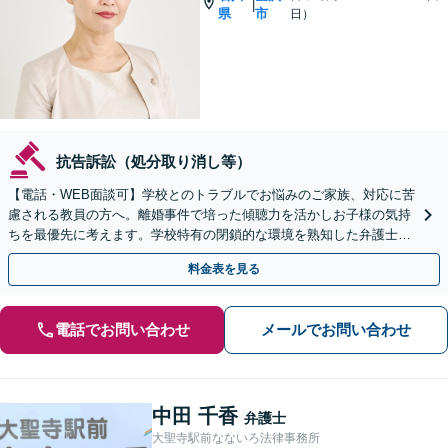
|
県
市
日）
抗告訴訟（処分取り消し等）
【電話・WEB面談可】学校とのトラブルでお悩みのご家族、対応に苦
慮される教員の方へ。離婚事件で培った傾聴力を活かしお子様の気持
ちを最優先に考えます。学校特有の閉鎖的な環境を熟知した弁護士
が、法的な観点からあなたを守ります。
料金表を見る
電話でお問い合わせ
メールでお問い合わせ
中田 千香
弁護士
大聖寺駅前なないろ法律事務所