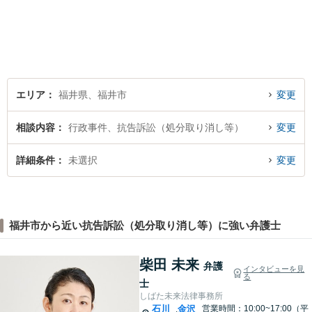
受けられる社会を作りた
い。」が理念です。【英語／
中国語対応】大都市に負けな
い質と幅の法的なサービスを
提供することを目指していま
す。
エリア
福井県、福井市
変更
相談内容
行政事件、抗告訴訟（処分取り消し等）
変更
詳細条件
未選択
変更
福井市から近い抗告訴訟（処分取り消し等）に強い弁護士
柴田 未来
弁護
インタビューを見
る
士
しばた未来法律事務所
石川
金沢
営業時間：10:00~17:00（平