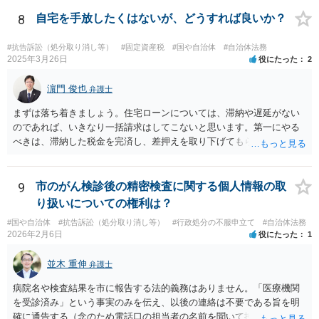
ます。
8
自宅を手放したくはないが、どうすれば良いか？
#抗告訴訟（処分取り消し等）
#固定資産税
#国や自治体
#自治体法務
2025年3月26日
役にたった
2
濵門 俊也
弁護士
まずは落ち着きましょう。住宅ローンについては、滞納や遅延がない
のであれば、いきなり一括請求はしてこないと思います。第一にやる
べきは、滞納した税金を完済し、差押えを取り下げてもらうことで
す。 不動産の価値には影響ないのでご安心ください。
9
市のがん検診後の精密検査に関する個人情報の取
り扱いについての権利は？
#国や自治体
#抗告訴訟（処分取り消し等）
#行政処分の不服申立て
#自治体法務
2026年2月6日
役にたった
1
並木 重伸
弁護士
病院名や検査結果を市に報告する法的義務はありません。「医療機関
を受診済み」という事実のみを伝え、以後の連絡は不要である旨を明
確に通告する（念のため電話口の担当者の名前を聞いて控えておく）