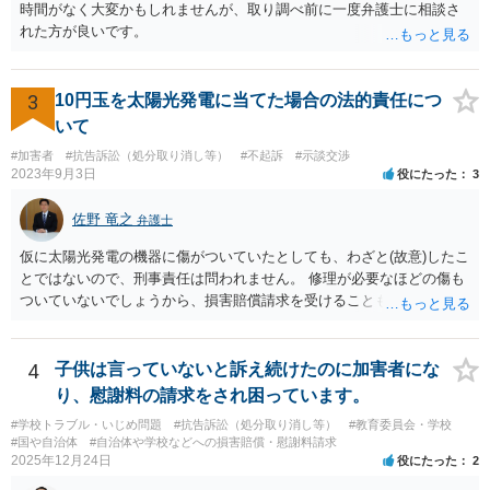
時間がなく大変かもしれませんが、取り調べ前に一度弁護士に相談さ
れた方が良いです。
3
10円玉を太陽光発電に当てた場合の法的責任につ
いて
#加害者
#抗告訴訟（処分取り消し等）
#不起訴
#示談交渉
2023年9月3日
役にたった
3
佐野 竜之
弁護士
仮に太陽光発電の機器に傷がついていたとしても、わざと(故意)したこ
とではないので、刑事責任は問われません。 修理が必要なほどの傷も
ついていないでしょうから、損害賠償請求を受けることもないと思い
ます。
4
子供は言っていないと訴え続けたのに加害者にな
り、慰謝料の請求をされ困っています。
#学校トラブル・いじめ問題
#抗告訴訟（処分取り消し等）
#教育委員会・学校
#国や自治体
#自治体や学校などへの損害賠償・慰謝料請求
2025年12月24日
役にたった
2