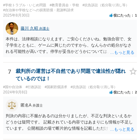
#学校トラブル・いじめ問題
#教育委員会・学校
#抗告訴訟（処分取り消し等）
#自治体や学校などへの損害賠償・慰謝料請求
2025年8月30日
役にたった
1
藤川 久昭
弁護士
本件は、法律相談になりえます。ご安心くださいね。勉強合宿で、女
子学生とともに、ゲームに興じたのですから、なんらかの処分がなさ
れる可能性が高いです。停学が妥当かどうかについては、本件は、法
的に正確に分析すべき事案です。素人判断は大いに危険です。本相談
は、ネットでのやりとりだけでは、正確な回答が難しい案件です。関
係した法理等にも通じた弁護士等に相談し、法的に正確に分析しても
7
裁判所の運営は不自然であり問題で違法性が隠れ
らい、今後の対応を検討するべきです。お力になりたいと思います。
ているのでは！
良い解決になりますよう祈念しております。
#国や自治体
#行政訴訟
#国家賠償請求
#抗告訴訟（処分取り消し等）
2024年9月8日
役にたった
2
匿名A
弁護士
判決の内容に不服があるのは分かりましたが、不正な判決といえるか
どうかは疑問です。 記載されている内容ではあまりにも情報が不足し
ています。 公開相談の場で断片的な情報を記載しただけでは判断が難
しいため、事件の記録一式をもって弁護士に相談に行くべきかと思い