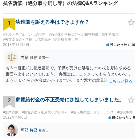
抗告訴訟（処分取り消し等）の法律Q&Aランキング
1
幼稚園を訴える事はできますか？
#学校トラブル・いじめ問題
#自治体や学校などへの損害賠償・慰謝料請求
#教育委員会・学校
#抗告訴訟（処分取り消し等）
2018年7月12日
役にたった
16
内藤 政信
弁護士
もう一度正式に配達証明で、子供が受けた処遇に ついて説明を求める
書面を出すといいでしょう。 弁護士にチェックしてもらうといいでし
ょう。 いくらかお金はかかりますが。 まだ双方の意見調整が必要です
ね。
2
家賃給付金の不正受給に加担してしまいました。
#副業詐欺
#抗告訴訟（処分取り消し等）
#個人事業主・フリーランス
#脱税事件
2022年4月6日
役にたった
8
岡部 将吾
弁護士