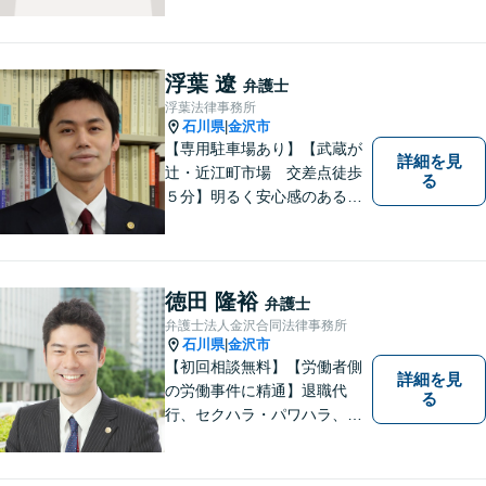
浮葉 遼
弁護士
浮葉法律事務所
石川県
金沢市
|
【専用駐車場あり】【武蔵が
詳細を見
辻・近江町市場 交差点徒歩
る
５分】明るく安心感のある事
務所です。
徳田 隆裕
弁護士
弁護士法人金沢合同法律事務所
石川県
金沢市
|
【初回相談無料】【労働者側
詳細を見
の労働事件に精通】退職代
る
行、セクハラ・パワハラ、労
災、未払い給与請求はお任せ
ください！【弁護士歴10年以
上】離婚問題、不動産トラブ