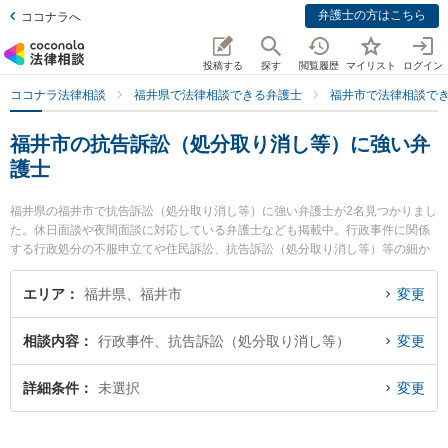
弁護士の方はこちら
ココナラへ
投稿する
探す
閲覧履歴
マイリスト
ログイン
ココナラ法律相談
福井県で法律相談できる弁護士
福井市で法律相談で
福井市の抗告訴訟（処分取り消し等）に強い弁
護士
福井県の福井市で抗告訴訟（処分取り消し等）に強い弁護士が2名見つかりまし
た。休日面談や夜間面談に対応している弁護士なども掲載中。行政事件に関係
する行政処分の不服申立てや住民訴訟、抗告訴訟（処分取り消し等）等の細か
な分野での絞り込み検索もでき便利です。特に弁護士法人福井ひかり総合法律
事務所の光照 良眞弁護士や福井ひかり法律事務所の山浦 光一郎弁護士のプロフ
エリア
福井県、福井市
変更
ィール情報や弁護士費用、強みなどが注目されています。『福井市で土日や夜
間に発生した抗告訴訟（処分取り消し等）のトラブルを今すぐに弁護士に相談
相談内容
行政事件、抗告訴訟（処分取り消し等）
変更
したい』『抗告訴訟（処分取り消し等）のトラブル解決の実績豊富な近くの弁
護士を検索したい』『初回相談無料で抗告訴訟（処分取り消し等）を法律相談
できる福井市内の弁護士に相談予約したい』などでお困りの相談者さんにおす
詳細条件
未選択
変更
すめです。