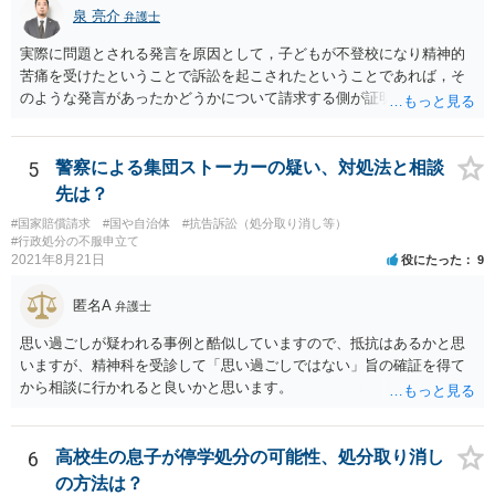
泉 亮介
弁護士
実際に問題とされる発言を原因として，子どもが不登校になり精神的
苦痛を受けたということで訴訟を起こされたということであれば，そ
のような発言があったかどうかについて請求する側が証明をする必要
があるでしょう。 お子さんが本当に言っていないと主張しているので
あれば，その主張を前提に争う形となるかと思われます。
5
警察による集団ストーカーの疑い、対処法と相談
先は？
#国家賠償請求
#国や自治体
#抗告訴訟（処分取り消し等）
#行政処分の不服申立て
2021年8月21日
役にたった
9
匿名A
弁護士
思い過ごしが疑われる事例と酷似していますので、抵抗はあるかと思
いますが、精神科を受診して「思い過ごしではない」旨の確証を得て
から相談に行かれると良いかと思います。
6
高校生の息子が停学処分の可能性、処分取り消し
の方法は？