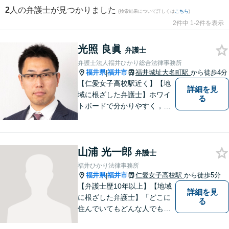
2
人の弁護士が見つかりました
(検索結果について詳しくは
こちら
)
2件中 1-2件を表示
光照 良眞
弁護士
弁護士法人福井ひかり総合法律事務所
福井県
福井市
福井城址大名町駅
から徒歩4分
|
【仁愛女子高校駅近く】【地
詳細を見
域に根ざした弁護士】ホワイ
る
トボードで分かりやすく，納
得と安心をご提供します。企
業法務／労働問題／交通事故
／相続問題／離婚問題など、
山浦 光一郎
幅広く対応可能。【明確な料
弁護士
金体系】法律トラブルでお悩
福井ひかり法律事務所
むの方は、お気軽にご相談く
福井県
福井市
仁愛女子高校駅
から徒歩5分
|
ださい。
【弁護士歴10年以上】【地域
詳細を見
に根ざした弁護士】「どこに
る
住んでいてもどんな人でも等
しく最高の法的なサービスが