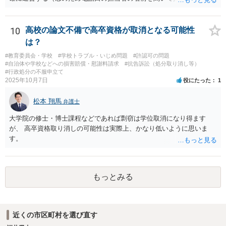
という対応で足りると思われます。
10
高校の論文不備で高卒資格が取消となる可能性
は？
#教育委員会・学校
#学校トラブル・いじめ問題
#許認可の問題
#自治体や学校などへの損害賠償・慰謝料請求
#抗告訴訟（処分取り消し等）
#行政処分の不服申立て
2025年10月7日
役にたった
1
松本 翔馬
弁護士
大学院の修士・博士課程などであれば剽窃は学位取消になり得ます
が、 高卒資格取り消しの可能性は実際上、かなり低いように思いま
す。
もっとみる
近くの市区町村を選び直す