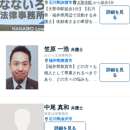
石川県
加賀市
大聖寺駅
から徒歩1分
|
【大聖寺駅徒歩1分】【石川
詳細を見
県・福井県周辺で活動する弁
る
護士】依頼者さまの希望を尊
重し、それぞれの状況に応じ
た法的手段を遂行します。お
一人で抱えることなく、お気
軽にご相談ください。土日祝
笠原 一浩
弁護士
も対応可能です。【法テラス
みどり法律事務所
可】
福井県
敦賀市
|
【福井県敦賀市】どの方々も
詳細を見
個人として尊重されるべきで
る
あり、どの方々の悩みも、そ
れぞれ丁寧に、かつ迅速に、
解決が図られる必要がありま
す。 また、言葉の壁や専門知
識の壁も越えて、解決が図ら
中尾 真和
弁護士
れる必要があります。
犀香法律事務所
石川県
金沢市
|
詳細を見る