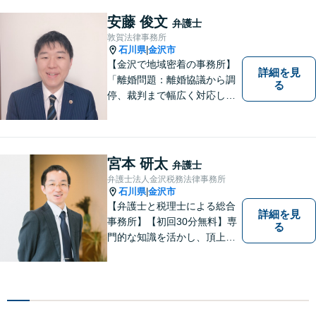
ルも対応可能【メール相談／
安藤 俊文
弁護士
ビデオ面談可】【土曜日も対
敦賀法律事務所
応】
石川県
金沢市
|
【金沢で地域密着の事務所】
詳細を見
「離婚問題：離婚協議から調
る
停、裁判まで幅広く対応し、
豊富な実績を活かして最適な
解決策をご提案いたします」
「交通事故：24時間受付可／
弁護士が介入することで賠償
宮本 研太
弁護士
金の大幅な増額が実現できる
弁護士法人金沢税務法律事務所
ケースあり」【休日・夜間相
石川県
金沢市
|
談可】
【弁護士と税理士による総合
詳細を見
事務所】【初回30分無料】専
る
門的な知識を活かし、頂上＝
「目標とすべき適切な解決」
までしっかりガイド、サポー
トします。 事務所ホームペー
ジあります。