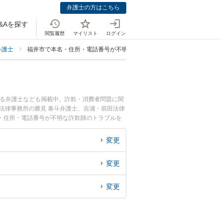
弁護士の方はこちら
&Aを探す
閲覧履歴
マイリスト
ログイン
弁護士
福井市で本名・住所・電話番号が不明に強い弁護士
いる弁護士なども掲載中。詐欺・消費者問題に関
法律事務所の勝見 泰斗弁護士、吉浦・前田法律
・住所・電話番号が不明な詐欺師のトラブルを
『初回相談無料で本名・住所・電話番号が不明な
変更
変更
変更