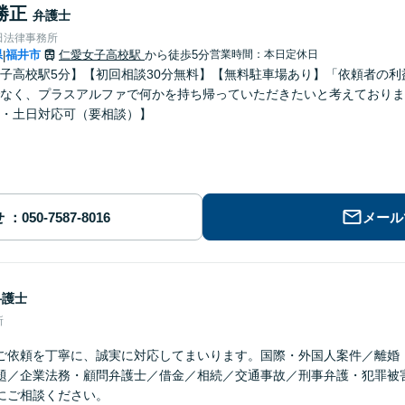
勝正
弁護士
田法律事務所
県
福井市
仁愛女子高校駅
から徒歩5分
営業時間：本日定休日
|
子高校駅5分】【初回相談30分無料】【無料駐車場あり】「依頼者の
なく、プラスアルファで何かを持ち帰っていただきたいと考えておりま
・土日対応可（要相談）】
せ
メール
弁護士
所
ご依頼を丁寧に、誠実に対応してまいります。国際・外国人案件／離婚
題／企業法務・顧問弁護士／借金／相続／交通事故／刑事弁護・犯罪被
にご相談ください。