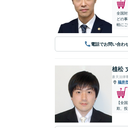
全国対
どの事
軽にご
電話でお問い合わ
植松 
蒼天法律
福井
【全国
欺、投