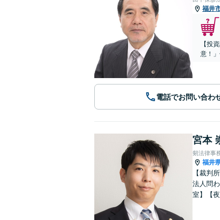
福井
【投資
意！」
電話でお問い合わ
宮本 
剱法律事
福井
【裁判所
法人問わ
室】【夜