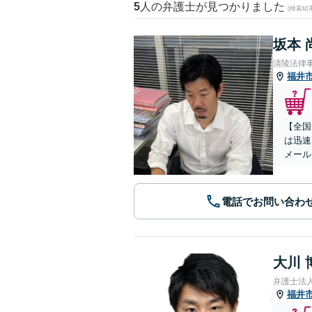
5
人の弁護士が見つかりました
(検索結
坂本 
清陵法律
福井
【全国
は迅速
メール
電話でお問い合わ
大川 
弁護士法
福井