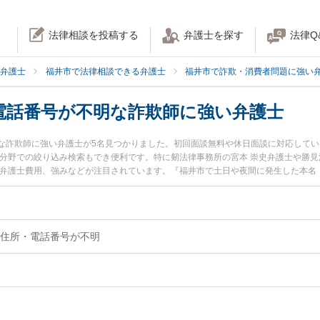
法律相談を投稿する
弁護士を探す
法律Q
弁護士
福井市で法律相談できる弁護士
福井市で詐欺・消費者問題に強い
電話番号が不明な詐欺師に強い弁護士
な詐欺師に強い弁護士が5名見つかりました。初回面談無料や休日面談に対応して
な分野での絞り込み検索もでき便利です。特に剱法律事務所の宮本 崇史弁護士や勝見
や弁護士費用、強みなどが注目されています。『福井市で土日や夜間に発生した本名
電話番号が不明な詐欺師のトラブル解決の実績豊富な近くの弁護士を検索したい』
談予約したい』などでお困りの相談者さんにおすすめです。
住所・電話番号が不明