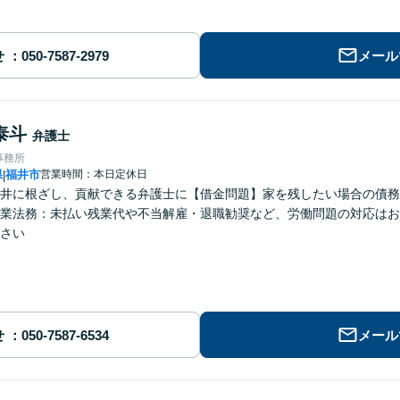
せ
メール
泰斗
弁護士
事務所
県
福井市
営業時間：本日定休日
|
井に根ざし、貢献できる弁護士に【借金問題】家を残したい場合の債務
業法務：未払い残業代や不当解雇・退職勧奨など、労働問題の対応はお
さい
せ
メール