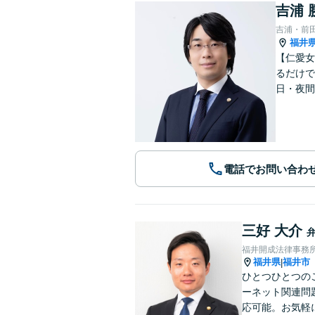
吉浦 
吉浦・前
福井
【仁愛女
るだけで
日・夜間
電話でお問い合わ
三好 大介
福井開成法律事務
福井県
福井市
|
ひとつひとつの
ーネット関連問
応可能。お気軽