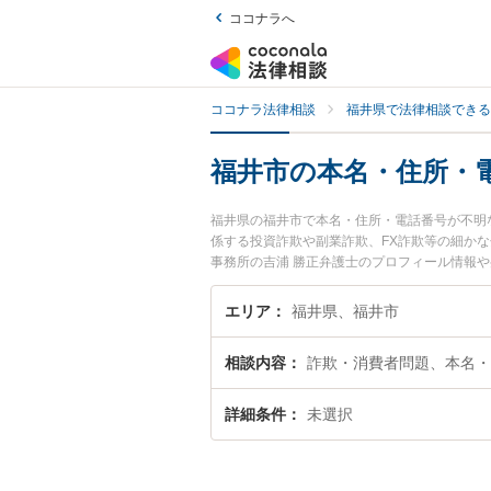
ココナラへ
ココナラ法律相談
福井県で法律相談できる
福井市の本名・住所・
福井県の福井市で本名・住所・電話番号が不明
係する投資詐欺や副業詐欺、FX詐欺等の細か
事務所の吉浦 勝正弁護士のプロフィール情報
今すぐに弁護士に相談したい』『本名・住所・
詐欺師を法律相談できる福井市内の弁護士に相
エリア
福井県、福井市
相談内容
詐欺・消費者問題、本名・
詳細条件
未選択