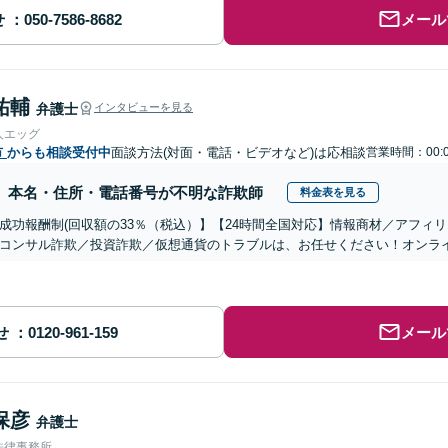
せ
メール
祐輔
弁護士
インタビューを見る
人エッグ
市
からも相談受付中
面談方法(対面・電話・ビデオなど)は応相談
営業時間：00:
本名・住所・電話番号が不明な詐欺師
料金表を見る
成功報酬制(回収額の33％（税込）】【24時間全国対応】情報商材／アフィ
コンサル詐欺／投資詐欺／仮想通貨のトラブルは、お任せください！オンラ
せ
メール
保彦
弁護士
法律事務所