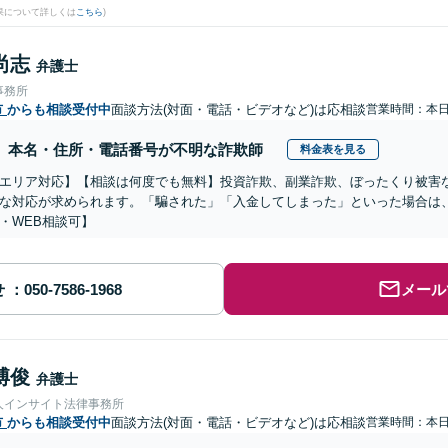
果について詳しくは
こちら
)
尚志
弁護士
事務所
市
からも相談受付中
面談方法(対面・電話・ビデオなど)は応相談
営業時間：本
本名・住所・電話番号が不明な詐欺師
料金表を見る
エリア対応】【相談は何度でも無料】投資詐欺、副業詐欺、ぼったくり被害
な対応が求められます。「騙された」「入金してしまった」といった場合は
・WEB相談可】
せ
メール
博俊
弁護士
人インサイト法律事務所
市
からも相談受付中
面談方法(対面・電話・ビデオなど)は応相談
営業時間：本