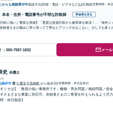
市
からも相談受付中
面談方法(対面・電話・ビデオなど)は応相談
営業時間：本
本名・住所・電話番号が不明な詐欺師
料金表を見る
詐欺に強い／豊富な実績】「悪質な投資詐欺から被害者を救済！」「海外シ
依頼者さまの痛みに寄り添って丁寧なヒアリングをおこない、少しでも多く
せ
メール
崇史
弁護士
務所
県
福井市
仁愛女子高校駅
から徒歩3分
営業時間：本日定休日
|
すぐそば】「敷居の低い事務所です」離婚・男女問題／相続問題／借金
ずさまざまな事案に対応可。依頼者さまのご希望を叶えられるよう尽力
間・休日面談】