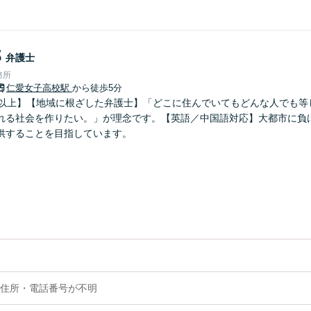
郎
弁護士
務所
仁愛女子高校駅
から徒歩5分
年以上】【地域に根ざした弁護士】「どこに住んでいてもどんな人でも等
れる社会を作りたい。」が理念です。【英語／中国語対応】大都市に負
供することを目指しています。
住所・電話番号が不明