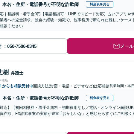
本名・住所・電話番号が不明な詐欺師
料金表を見る
応｜相談料・着手金0円【電話相談可！LINEでスピード対応】占いアプリや
業者への返金請求。独自の経験・知識で、他事務所で断られた難しいケース
相談ください
せ
メール
丈樹
弁護士
事務所
市
からも相談受付中
面談方法(対面・電話・ビデオなど)は応相談
営業時間：本
本名・住所・電話番号が不明な詐欺師
料金表を見る
対応】【初回相談料・着手金無料・初期費用なし／電話・オンライン面談OK、
資詐欺、FX詐欺事案の実績が豊富 ｢おかしいな」と感じたらすぐにご相談く