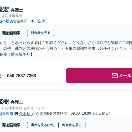
俊宏
弁護士
やき法律事務所
県
小松市
営業時間：本日定休日
|
離婚調停
料金表を見る
かな…と思ったらまずはご相談ください」どんな小さな悩みでも気軽にご相
、調停、裁判どの段階からも対応可」不倫の慰謝料請求もお任せください。
個室｜駐車場あり】
せ
メール
茂樹
弁護士
スト法律事務所 金沢オフィス
県
金沢市
金沢駅
から徒歩9分
営業時間：09:30~18:00（土日祝日）
|
離婚調停
事例を見る(2件)
料金表を見る