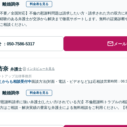
離婚調停
料金表を見る
不要／全国対応】不倫の慰謝料問題は請求したい方・請求された方の双方に
経験のある弁護士が交渉から解決まで徹底サポートします。無料の証拠診断
ご相談ください。
せ
メール
杏奈
弁護士
インタビューを見る
ートアップ法律事務所
市
からも相談受付中
面談方法(対面・電話・ビデオなど)は応相談
営業時間：06:3
離婚調停
料金表を見る
/慰謝料請求に強い弁護士(したい方/されている方)】不倫慰謝料トラブルの相
方はご相談・解決実績の豊富な弁護士による無料相談をご利用ください。【