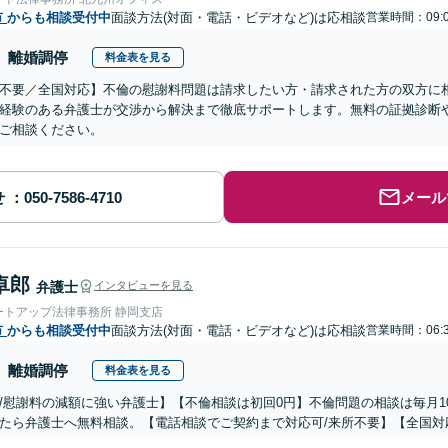
市
からも相談受付中
面談方法(対面・電話・ビデオなど)は応相談
営業時間：09:0
離婚調停
料金表を見る
不要／全国対応】不倫の慰謝料問題は請求したい方・請求された方の双方に
経験のある弁護士が交渉から解決まで徹底サポートします。無料の証拠診断
ご相談ください。
せ
メール
卓郎
弁護士
インタビューを見る
ートアップ法律事務所 静岡支店
市
からも相談受付中
面談方法(対面・電話・ビデオなど)は応相談
営業時間：06:
離婚調停
料金表を見る
/慰謝料の減額に強い弁護士】【不倫相談は初回0円】不倫問題の相談は毎月1
たら弁護士へ無料相談。【電話相談でご契約まで対応可/来所不要】【全国対