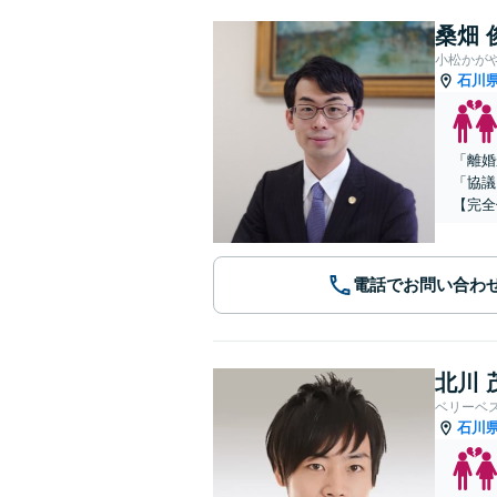
桑畑 
小松かが
石川
「離婚
「協議
【完全
電話でお問い合わ
北川 
ベリーベ
石川