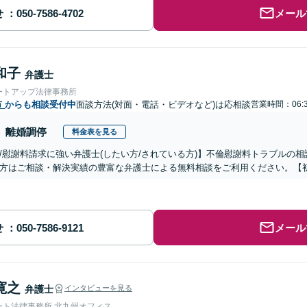
せ
メール
和子
弁護士
ートアップ法律事務所
市
からも相談受付中
面談方法(対面・電話・ビデオなど)は応相談
営業時間：06:3
離婚調停
料金表を見る
/慰謝料請求に強い弁護士(したい方/されている方)】不倫慰謝料トラブルの相
方はご相談・解決実績の豊富な弁護士による無料相談をご利用ください。【初
せ
メール
寛之
弁護士
インタビューを見る
ート法律事務所 北九州オフィス