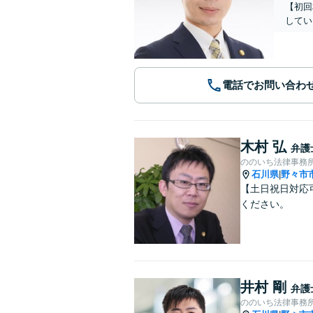
【初回
してい
電話でお問い合わ
木村 弘
弁護
ののいち法律事務
石川県
野々市
|
【土日祝日対応
ください。
井村 剛
弁護
ののいち法律事務