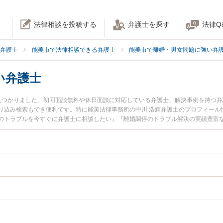
法律相談を投稿する
弁護士を探す
法律Q
弁護士
能美市で法律相談できる弁護士
能美市で離婚・男女問題に強い弁
い弁護士
見つかりました。初回面談無料や休日面談に対応している弁護士、解決事例を持つ
り込み検索もでき便利です。特に能美法律事務所の中川 浩輝弁護士のプロフィール
のトラブルを今すぐに弁護士に相談したい』『離婚調停のトラブル解決の実績豊富
相談予約したい』などでお困りの相談者さんにおすすめです。