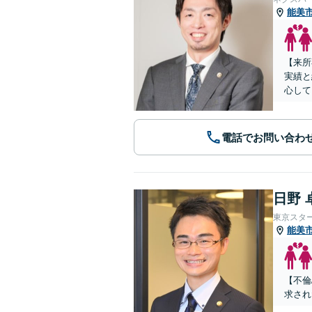
能美
【来所
実績と
心して
電話でお問い合わ
日野 
東京スタ
能美
【不倫
求され