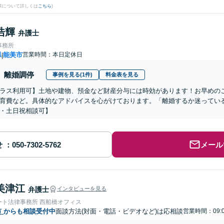
果について詳しくは
こちら
)
浩輝
弁護士
事務所
県
能美市
営業時間：本日定休日
|
離婚調停
事例を見る(1件)
料金表を見る
ラス利用可】土地や建物、預金など財産分与には時効があります！お早めの
育費など。具体的なアドバイスを心がけております。「離婚するか迷ってい
・土日祝相談可】
せ
メール
美津江
弁護士
インタビューを見る
ート法律事務所 西船橋オフィス
市
からも相談受付中
面談方法(対面・電話・ビデオなど)は応相談
営業時間：09: