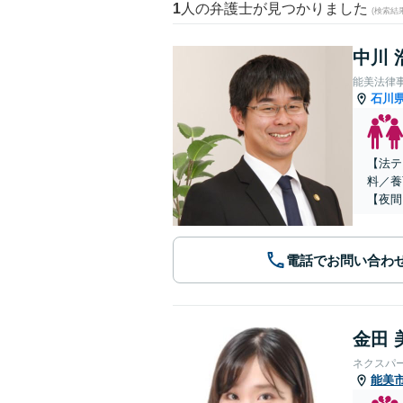
1
人の弁護士が見つかりました
(検索結
中川 
能美法律
石川
【法テ
料／養
【夜間
電話でお問い合わ
金田 
ネクスパ
能美