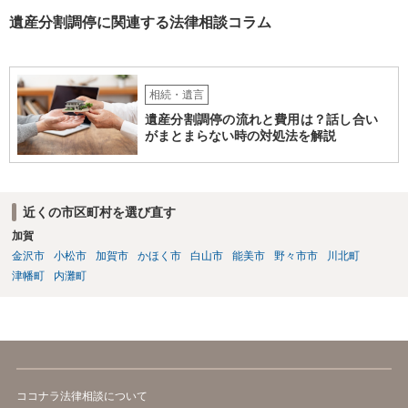
遺産分割調停に関連する法律相談コラム
相続・遺言
遺産分割調停の流れと費用は？話し合い
がまとまらない時の対処法を解説
近くの市区町村を選び直す
加賀
金沢市
小松市
加賀市
かほく市
白山市
能美市
野々市市
川北町
津幡町
内灘町
ココナラ法律相談について