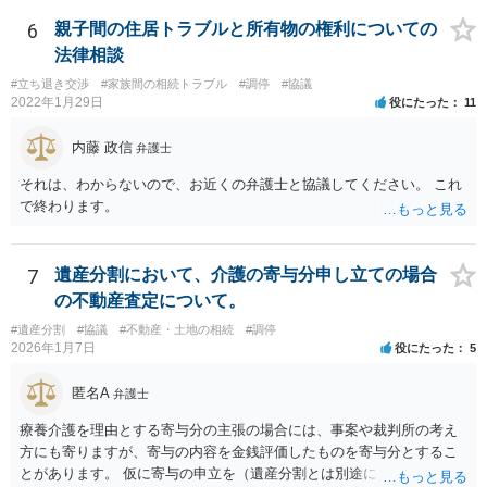
月に携帯が新しくなった母からの第一声は「ここにいたら殺される」
「面会に来てくれ」で、長男に聞くと「面会は出来ない。俺は携帯電
6
親子間の住居トラブルと所有物の権利についての
話の使い方を教える為に会っている」「母の話は聞かなくて良い」と
法律相談
電話が切れました。その後の電話でも「食事に毒が入っている」「体
#立ち退き交渉
#家族間の相続トラブル
#調停
#協議
にチップが埋められている」等、おかしかったです。 当時の診療記
2022年1月29日
役にたった
11
録、介護認定の資料、介護記録を取得して 弁護士に面談で相談された
方がよいと思います。
内藤 政信
弁護士
それは、わからないので、お近くの弁護士と協議してください。 これ
で終わります。
7
遺産分割において、介護の寄与分申し立ての場合
の不動産査定について。
#遺産分割
#協議
#不動産・土地の相続
#調停
2026年1月7日
役にたった
5
匿名A
弁護士
療養介護を理由とする寄与分の主張の場合には、事案や裁判所の考え
方にも寄りますが、寄与の内容を金銭評価したものを寄与分とするこ
とがあります。 仮に寄与の申立を（遺産分割とは別途に）して、その