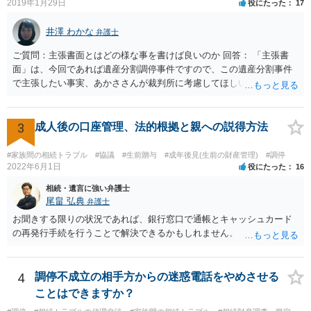
2019年1月29日
役にたった
17
井澤 わかな
弁護士
ご質問：主張書面とはどの様な事を書けば良いのか 回答： 「主張書
面」は、今回であれば遺産分割調停事件ですので、この遺産分割事件
で主張したい事実、あかささんが裁判所に考慮してほしいと思う、亡
くなった方・あかささん・お姉さん間の事情などを記入することにな
ります。 もし、主張したい事実や考慮してほしい事情に関連して
資料を持っているようであれば、主張書面とは別で提出できます。も
3
成人後の口座管理、法的根拠と親への説得方法
し、お姉さんに見られたくないような資料がある場合、「非開示の希
望に関する申出書」と共に提出することも考えられます。 ご質問：書
#家族間の相続トラブル
#協議
#生前贈与
#成年後見(生前の財産管理)
#調停
いた方が良い事と書かない方が良い事 回答： お姉さんが申立書の「申
2022年6月1日
役にたった
16
立ての趣旨」のところに書いている遺産の分け方に対して意見があれ
相続・遺言に強い弁護士
ば、まずそれを書くとよいです。 次に「申立ての理由」のところに、
尾畠 弘典
弁護士
なぜ調停を申し立てたのか(例えば、あかささんと話合いが出来ない／
お聞きする限りの状況であれば、銀行窓口で通帳とキャッシュカード
決裂した、など)や亡くなった方・あかささん・お姉さん間の事情やい
の再発行手続を行うことで解決できるかもしれません。
きさつなどが書かれていると思うので、あかささんから見てそれは違
うと感じるところは、どのように違うのか、など書くとよいです。 そ
の他、お姉さんの申立書には書かれていないけど、どのように遺産を
4
調停不成立の相手方からの迷惑電話をやめさせる
分けるかを決めるについてあかささんが重要だと考える事情があれば
(例えば、○○のときにお姉さんは亡くなった方からお金を援助してもら
ことはできますか？
った等)、それも書くとよいです。 書かない方が良いと思うことは、遺