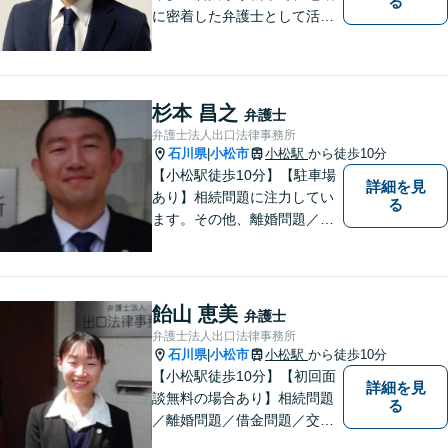
る
に密着した弁護士として活動
しています。」債務整理で新
たな人生のスタートをお手伝
い！刑事事件の示談交渉も私
にお任せください【完全個室
杉本 昌之
弁護士
／プライバシー配慮】
弁護士法人出口法律事務所
石川県
小松市
小松駅
から徒歩10分
|
【小松駅徒歩10分】【駐車場
詳細を見
あり】相続問題に注力してい
る
ます。その他、離婚問題／借
金問題もお任せください。
【初回面談無料の場合あり】
【地域に根差した弁護士】分
かりやすい法的サービスを提
飴山 恵美
弁護士
供することを目標に日々精進
弁護士法人出口法律事務所
して参ります。お気軽にご相
石川県
小松市
小松駅
から徒歩10分
|
談ください。
【小松駅徒歩10分】【初回面
詳細を見
談無料の場合あり】相続問題
る
／離婚問題／借金問題／交通
事故に注力しています。その