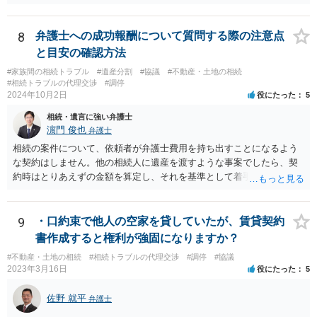
ような考え方を撮るなら、必ずしも相続財産全体の評価（不動産の評
価）は不要ということもあります。 ただ、前提として、遺産分割はし
なければならないでしょうから、現実的にはいずれにせよ不動産評価
8
弁護士への成功報酬について質問する際の注意点
は必要でしょう。
と目安の確認方法
#家族間の相続トラブル
#遺産分割
#協議
#不動産・土地の相続
#相続トラブルの代理交渉
#調停
2024年10月2日
役にたった
5
相続・遺言に強い弁護士
濵門 俊也
弁護士
相続の案件について、依頼者が弁護士費用を持ち出すことになるよう
な契約はしません。他の相続人に遺産を渡すような事案でしたら、契
約時はとりあえずの金額を算定し、それを基準として着手金を設定
し、事件終了時に報酬金や追加着手金として考慮するといった契約も
あり得ます。 今後の見通しを言わないで契約はできないです。依頼者
が納得できる説明を受けるべきです。
9
・口約束で他人の空家を貸していたが、賃貸契約
書作成すると権利が強固になりますか？
#不動産・土地の相続
#相続トラブルの代理交渉
#調停
#協議
2023年3月16日
役にたった
5
佐野 就平
弁護士