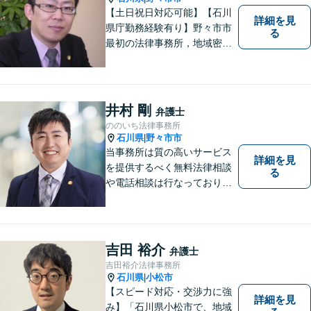
【土日祝日対応可能】【石川
詳細を見
県庁勤務経験有り】野々市市
る
最初の法律事務所，地域密着
型，お気軽にご相談くださ
い。
井村 剛
弁護士
ののいち法律事務所
石川県
野々市市
|
当事務所は質の高いサービス
詳細を見
を提供するべく無料法律相談
る
や電話相談は行なっておりま
せん。相談者さまと共に歩む
弁護士として、法的サポート
をします。相続・遺言／債権
回収「スピード対応」／企業
吉田 裕介
弁護士
法務「顧問契約も可能」【夜
吉田裕介法律事務所
間・休日面談可】【完全個
石川県
小松市
|
室】
【スピード対応・交渉力に強
詳細を見
み】「石川県小松市で、地域