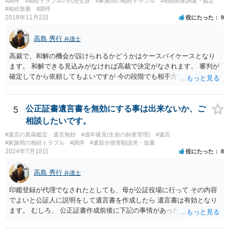
#調停
#相続トラブルの代理交渉
#家族間の相続トラブル
#相続財産調査・鑑定
産分割に関係ない(と思われる)いきさつを沢山盛り込むことだと考えま
#相続放棄
#調停
す(あくまで遺産分割に関係することに留める方が、裁判所や調停委員
2018年11月2日
役にたった
9
の方に事情を理解してもらいやすいと思います)。
高島 秀行
弁護士
高裁で、和解の機会が設けられるかどうかはケースバイケースとなり
ます。 和解できる見込みがなければ高裁で決定がなされます。 審判が
確定してから依頼してもよいですが 今の段階でも相手方の連絡が迷惑
であれば 弁護士に依頼してもよいと思います。
5
公正証書遺言書を無効にする事は出来ないか、ご
相談したいです。
#遺言の真偽鑑定・遺言無効
#成年後見(生前の財産管理)
#遺言
#家族間の相続トラブル
#調停
#遺留分侵害額請求・放棄
2024年7月18日
役にたった
8
高島 秀行
弁護士
印鑑登録が代理でなされたとしても、母が公証役場に行って その内容
でよいと公証人に説明をして遺言書を作成したら 遺言書は有効となり
ます。 むしろ、 公正証書作成前後に下記の事情があったことが証明で
きれば判断能力がなく 無効だったと主張することが可能です。 翌年1