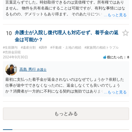
言葉足らずでした。時効取得できるのは賃借権です。所有権ではあり
ません。 物件を共有名義にすることは可能ですが、有利な事情にはな
るものの、デメリットもあり得ます。 そのあたりについては、お近く
の弁護士にご相談ください。
10
弁護士が入院し復代理人も対応せず、着手金の返
金は可能か？
#生前贈与
#遺産分割
#調停
#不動産・土地の相続
#家族間の相続トラブル
#売掛金回収
2024年9月30日
役にたった
8
高島 秀行
弁護士
最初に支払った着手金が返金されないのはなぜでしょうか？依頼した
仕事が途中でできなくなったのに、返金しなくても良いのでしょう
か？消費者が一方的に不利になる契約は無効ではありませんか？
着手金は、前の弁護士が倒れるまでにやった仕事に応じて清算する義
務があると思います。 倒れた弁護士が所属する弁護士会に相談さ
れた方がよいと思います。 倒れた弁護士は脳梗塞で倒れたようで
もっとみる
すが、 判断能力があり、復代理を倒れた弁護士の判断で復代理を
選任したのか 即ち、復代理人の選任は有効なのかという問題もあ
ると思います。