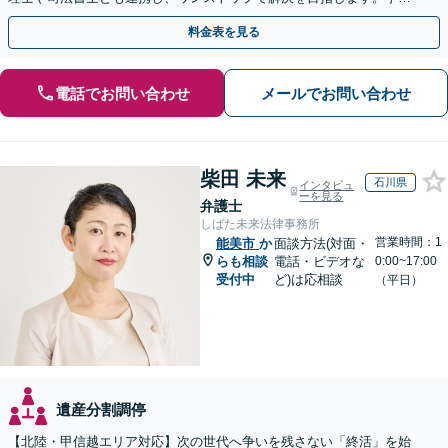
を防ぐためにもぜひご相談ください。【分割払い可】
料金表を見る
電話でお問い合わせ
メールでお問い合わせ
柴田 未来
石川県
インタビュ
ーを見る
弁護士
しばた未来法律事務所
営業時間：1
能美市
か
面談方法(対面・
らも相談
電話・ビデオな
0:00~17:00
受付中
ど)は応相談
（平日）
遺産分割調停
【北陸・甲信越エリア対応】次の世代へ争いを残さない「終活」を始