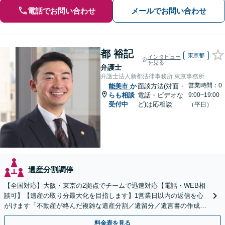
電話でお問い合わせ
メールでお問い合わせ
都 裕記
東京都
インタビュー
を見る
弁護士
弁護士法人新都法律事務所 東京事務所
営業時間：0
能美市
か
面談方法(対面・
らも相談
電話・ビデオな
9:00~19:00
受付中
ど)は応相談
（平日）
遺産分割調停
【全国対応】大阪・東京の2拠点でチームで迅速対応【電話・WEB相
談可】【遺産の取り分最大化を目指します】1営業日以内の返信を心
がけます「不動産が絡んだ複雑な遺産分割／遺留分／遺言書の作成・
執行／事業承継など、お任せください」【休日相談あり】
料金表を見る