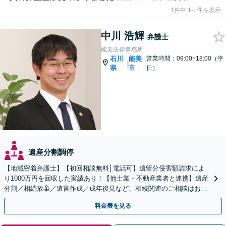
1件中 1-1件を表示
中川 浩輝
弁護士
能美法律事務所
石川
能美
営業時間：09:00~18:00（平
|
県
市
日）
遺産分割調停
【地域密着弁護士】【初回相談無料│電話可】遺留分侵害額請求によ
り1000万円を回収した実績あり！【他士業・不動産業者と連携】遺産
分割／相続放棄／遺言作成／成年後見など、相続関連のご相談はお任
せください【夜間・土日祝相談可】【法テラス利用可】
料金表を見る