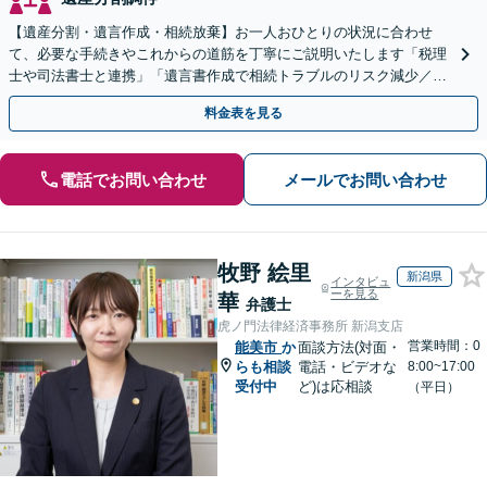
【遺産分割・遺言作成・相続放棄】お一人おひとりの状況に合わせ
て、必要な手続きやこれからの道筋を丁寧にご説明いたします「税理
士や司法書士と連携」「遺言書作成で相続トラブルのリスク減少／形
式や内容について丁寧にアドバイス」
料金表を見る
電話でお問い合わせ
メールでお問い合わせ
牧野 絵里
新潟県
インタビュ
ーを見る
華
弁護士
虎ノ門法律経済事務所 新潟支店
営業時間：0
能美市
か
面談方法(対面・
らも相談
電話・ビデオな
8:00~17:00
受付中
ど)は応相談
（平日）