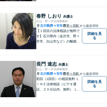
他、幅広く取り扱っておりま
すので、お困りごとがござい
ましたら、まずはお気軽にご
春野 しおり
弁護士
相談ください。
白山・野々市法律事務所
石川県
野々市市
野々市駅
から徒歩10分
|
【１回目の法律相談が無料で
詳細を見
す】石川県内（金沢市、野々
る
市市、白山市など）の離婚、
相続、交通事故や慰謝料など
のトラブルについて、お気軽
にご相談ください。女性の方
のお悩みも、女性の弁護士が
長門 達志
弁護士
相談にのることができます。
白山・野々市法律事務所
【女性弁護士在籍】
石川県
野々市市
野々市駅
から徒歩10分
|
初回（1回目）の相談無料 Ｌ
詳細を見
ＩＮＥ法律相談（ビデオ通
る
話、２０分以内、無料） ＬＩ
ＮＥ予約可（ホームページか
ら友だち追加） 法テラス（法
律扶助）利用可 借金問題（破