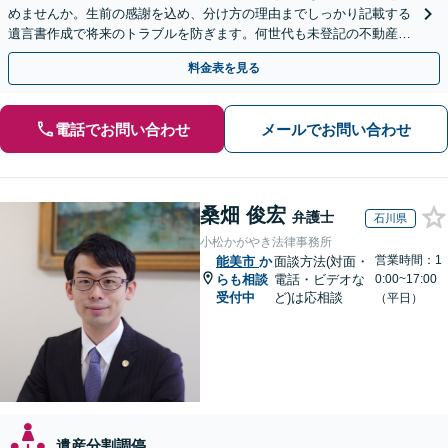
めませんか。生前の感謝を込め、分け方の理由までしっかり記載する
遺言書作成で将来のトラブルを防ぎます。何世代も未登記の不動産問
題も対応可能。【電話相談・WEB面談可】
料金表を見る
電話でお問い合わせ
メールでお問い合わせ
桑畑 俊宏
弁護士
石川県
小松かがやき法律事務所
営業時間：1
能美市
か
面談方法(対面・
らも相談
電話・ビデオな
0:00~17:00
受付中
ど)は応相談
（平日）
遺産分割調停