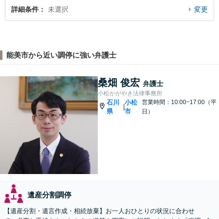
詳細条件
未選択
変更
能美市から近い調停に強い弁護士
桑畑 俊宏
弁護士
小松かがやき法律事務所
石川
小松
営業時間：10:00~17:00（平
|
県
市
日）
遺産分割調停
【遺産分割・遺言作成・相続放棄】お一人おひとりの状況に合わせ