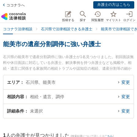
弁護士の方はこちら
ココナラへ
投稿する
探す
閲覧履歴
マイリスト
ログイン
ココナラ法律相談
石川県で法律相談できる弁護士
能美市で法律相談で
能美市の遺産分割調停に強い弁護士
石川県の能美市で遺産分割調停に強い弁護士が1名見つかりました。初回面談無
料や休日面談に対応している弁護士、解決事例を持つ弁護士なども掲載中。相
続・遺言に関係する家族間の相続トラブルや認知症の相続、遺産分割等の細か
な分野での絞り込み検索もでき便利です。特に能美法律事務所の中川 浩輝弁護
士のプロフィール情報や弁護士費用、強みなどが注目されています。『能美市
エリア
石川県、能美市
変更
で土日や夜間に発生した遺産分割調停のトラブルを今すぐに弁護士に相談した
い』『遺産分割調停のトラブル解決の実績豊富な近くの弁護士を検索したい』
相談内容
相続・遺言、調停
変更
『初回相談無料で遺産分割調停を法律相談できる能美市内の弁護士に相談予約
したい』などでお困りの相談者さんにおすすめです。
詳細条件
未選択
変更
1
人の弁護士が見つかりました
(検索結果について詳しくは
こちら
)