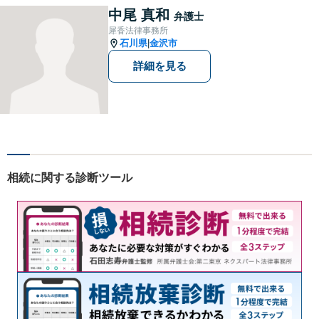
産、個人再生、任意整理）
中尾 真和
弁護士
や、 離婚、相続、交通事故、
犀香法律事務所
慰謝料などの問題解決をお手
石川県
金沢市
|
伝いします
詳細を見る
相続に関する診断ツール