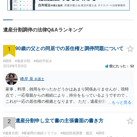
遺産分割調停の法律Q&Aランキング
1
90歳の父との同居での居住権と調停問題について
#調停
#遺産分割
#相続手続き
2018年5月9日
役にたった
52
峰岸 泉
弁護士
家事，料理，雑用をやったかどうかはあまり関係ありませんが，現時
点で，一応母親からの相続により，持分をもっているようですので，
これが一応の居住権の根拠となります。 ただ，遺産分割により，母の
持分を父親が取得した場合，住み続けるのは難しいかも知れません。
2
遺産分割申し立て書の主張書面の書き方
#遺産分割
#家族間の相続トラブル
#相続財産調査・鑑定
#調停