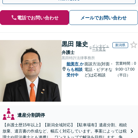
電話でお問い合わせ
メールでお問い合わせ
黒田 隆史
新潟県
インタビュ
ーを見る
弁護士
黒田特許法律事務所
営業時間：0
能美市
か
面談方法(対面・
らも相談
電話・ビデオな
9:00~17:00
受付中
ど)は応相談
（平日）
遺産分割調停
【弁護士歴15年以上】【新潟全域対応】【駐車場有】遺産分割、相続
放棄、遺言書の作成など、幅広く対応しています。事案によっては税
理士や司法書士とも連携し、ワンストップで解決を目指します。争い