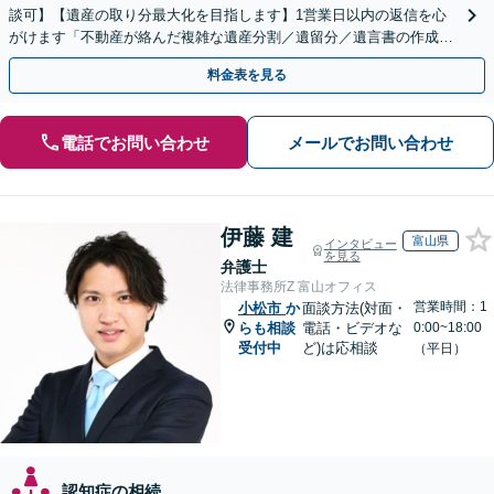
談可】【遺産の取り分最大化を目指します】1営業日以内の返信を心
がけます「不動産が絡んだ複雑な遺産分割／遺留分／遺言書の作成・
執行／事業承継など、お任せください」【休日相談あり】
料金表を見る
電話でお問い合わせ
メールでお問い合わせ
伊藤 建
富山県
インタビュー
を見る
弁護士
法律事務所Z 富山オフィス
営業時間：1
小松市
か
面談方法(対面・
らも相談
電話・ビデオな
0:00~18:00
受付中
ど)は応相談
（平日）
認知症の相続