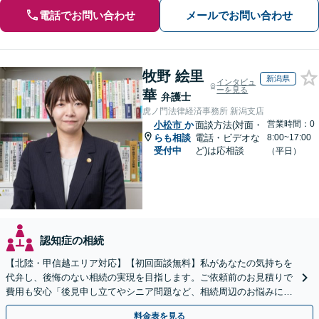
電話でお問い合わせ
メールでお問い合わせ
牧野 絵里
新潟県
インタビュ
ーを見る
華
弁護士
虎ノ門法律経済事務所 新潟支店
営業時間：0
小松市
か
面談方法(対面・
らも相談
電話・ビデオな
8:00~17:00
受付中
ど)は応相談
（平日）
認知症の相続
【北陸・甲信越エリア対応】【初回面談無料】私があなたの気持ちを
代弁し、後悔のない相続の実現を目指します。ご依頼前のお見積りで
費用も安心「後見申し立てやシニア問題など、相続周辺のお悩みにも
対処可能」【WEB面談対応】
料金表を見る