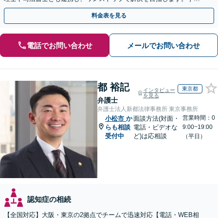
を防ぐためにもぜひご相談ください。【分割払い可】
料金表を見る
電話でお問い合わせ
メールでお問い合わせ
都 裕記
東京都
インタビュー
を見る
弁護士
弁護士法人新都法律事務所 東京事務所
営業時間：0
小松市
か
面談方法(対面・
らも相談
電話・ビデオな
9:00~19:00
受付中
ど)は応相談
（平日）
認知症の相続
【全国対応】大阪・東京の2拠点でチームで迅速対応【電話・WEB相