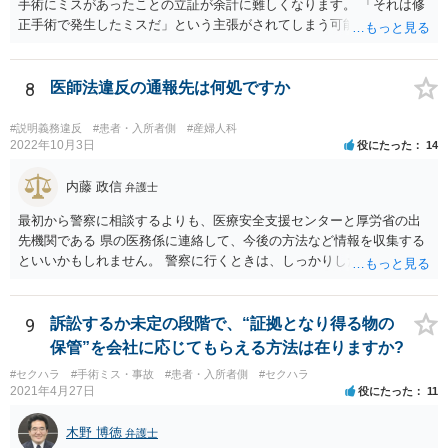
手術にミスがあったことの立証が余計に難しくなります。 「それは修
正手術で発生したミスだ」という主張がされてしまう可能性があるか
らです。 心身の苦痛はあるでしょうけれども、損害賠償請求などをご
検討なさっているのであれば、修正手術を受けるまえに弁護士に相談
して対応を決めることを強くお勧めいたします。
8
医師法違反の通報先は何処ですか
#説明義務違反
#患者・入所者側
#産婦人科
2022年10月3日
役にたった
14
内藤 政信
弁護士
最初から警察に相談するよりも、医療安全支援センターと厚労省の出
先機関である 県の医務係に連絡して、今後の方法など情報を収集する
といいかもしれません。 警察に行くときは、しっかりした被害届ある
いは告発状を作成、持参して、相談に行くといいでしょう。
9
訴訟するか未定の段階で、“証拠となり得る物の
保管”を会社に応じてもらえる方法は在りますか?
#セクハラ
#手術ミス・事故
#患者・入所者側
#セクハラ
2021年4月27日
役にたった
11
木野 博徳
弁護士