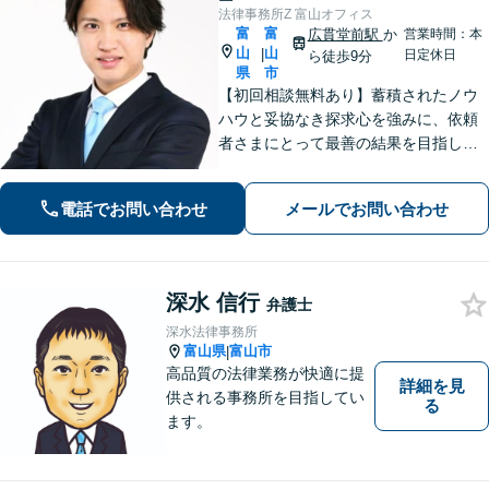
法律事務所Z 富山オフィス
富
富
広貫堂前駅
か
営業時間：本
山
山
|
日定休日
ら徒歩9分
県
市
【初回相談無料あり】蓄積されたノウ
ハウと妥協なき探求心を強みに、依頼
者さまにとって最善の結果を目指しま
す。
電話でお問い合わせ
メールでお問い合わせ
深水 信行
弁護士
深水法律事務所
富山県
富山市
|
高品質の法律業務が快適に提
詳細を見
供される事務所を目指してい
る
ます。