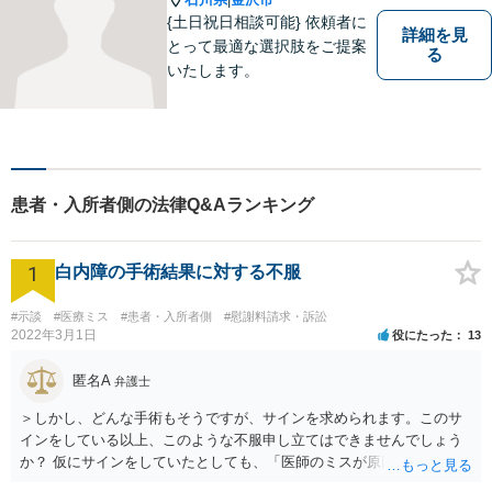
{土日祝日相談可能} 依頼者に
詳細を見
とって最適な選択肢をご提案
る
いたします。
患者・入所者側の法律Q&Aランキング
1
白内障の手術結果に対する不服
#示談
#医療ミス
#患者・入所者側
#慰謝料請求・訴訟
2022年3月1日
役にたった
13
匿名A
弁護士
＞しかし、どんな手術もそうですが、サインを求められます。このサ
インをしている以上、このような不服申し立てはできませんでしょう
か？ 仮にサインをしていたとしても、「医師のミスが原因で老眼がひ
どくなったといえるような場合」や「白内障の手術の合併症として老