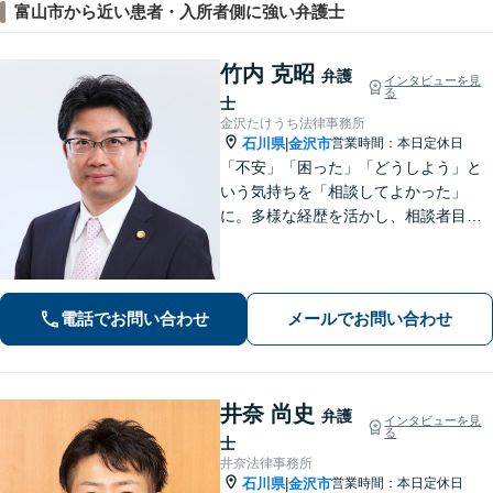
富山市から近い患者・入所者側に強い弁護士
竹内 克昭
弁護
インタビューを見
る
士
金沢たけうち法律事務所
石川県
金沢市
営業時間：本日定休日
|
「不安」「困った」「どうしよう」と
いう気持ちを「相談してよかった」
に。多様な経歴を活かし、相談者目線
を忘れません。相続、離婚、交通事故
の解決事例は多数あり、個人や企業様
の多くの方から喜ばれております。
【初回３０分間相談無料】
電話でお問い合わせ
メールでお問い合わせ
井奈 尚史
弁護
インタビューを見
る
士
井奈法律事務所
石川県
金沢市
営業時間：本日定休日
|