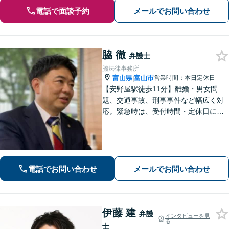
電話で面談予約
メールでお問い合わせ
脇 徹
弁護士
脇法律事務所
富山県
富山市
営業時間：本日定休日
|
【安野屋駅徒歩11分】離婚・男女問
題、交通事故、刑事事件など幅広く対
応。緊急時は、受付時間・定休日に関
係なくお電話ください。お気軽にご相
談ください。【夜間・土日対応可】
【電話相談可】【完全個室】【子連れ
相談可】
電話でお問い合わせ
メールでお問い合わせ
伊藤 建
弁護
インタビューを見
る
士