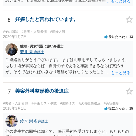
思います。 1 交流状況 2 施設等の判断 3 家庭復帰の希望 4 保護者への
思い、愛着 5 健康・発育の状況 6 対人関係、情緒の安定 7 リスク回避
能力 8 引取りの希望 9 虐待の事実を認めていること 10 子どもの立場
に立った見方 11 衝動のコントロール 12 精神的安定 13 養育の知識・
6
妊娠したと言われています。
技術 14 関係機関への援助、関係構築の意思 15 地域、近隣における孤
立、トラブル 16 親族との関係 17 生活基盤の安定 18 子どもの心理的
#子の認知
#患者・入所者側
#産婦人科
居場所 19 地域の受入れ体制 20 地域の支援機能 お母様が別居して引き
2020年1月7日
役にたった
13
取るプランは、児童相談所側からすると、17・18あたりでネガティブ
離婚・男女問題に強い弁護士
に捉えられる可能性がありますので、たとえば、あなた自身が安定し
若井 亮
弁護士
た収入を有し、かつ、親族等の手厚い援助が得られ、お父様の影響を
ご連絡ありがとうございます。 まずは明細を出してもらいましょう。
排除できることを示さないかぎりはなかなか認められないように思わ
もし手術が事実ならば、自身の子であると確認できるならば支払う
れます。 児童相談所の担当者は、中には問題のあるかたもいるかもし
が、そうでなければいきなり連絡が取れなくなったことで不信感もあ
れませんが、基本的には子どもの立場に立って動こうとされているか
るし、自身の子であるか疑問に残る点もあるので、支払えないと回答
たが多いと思いますので、敵対関係ではなく、友好関係を築かれると
してはいかがでしょうか。 代理人となる場合ですが、事務所ごとにま
よいかと存じます。また、敵対関係になると10・11・12・14あたりで
ちまちです。 弊所の場合、交渉をお受けするとなると20万円くらいが
7
美容外科整形後の後遺症
ネガティブな評価を付けられるので、家庭復帰の可能性をどんどん狭
多いかと思います。
めることになってしまいます。
#患者・入所者側
#手術ミス・事故
#医療ミス
#説明義務違反
#美容整形
2018年3月1日
役にたった
15
鈴木 崇裕
弁護士
他の先生方の回答に加えて、 修正手術を受けてしまうと、もともとの