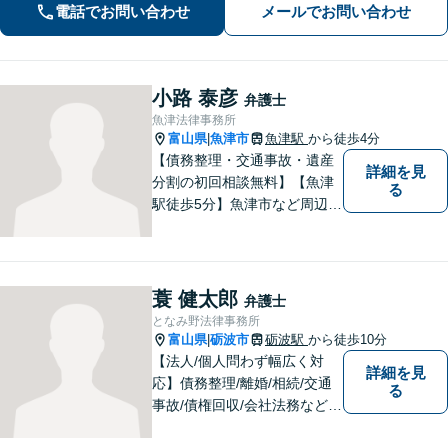
す。
電話でお問い合わせ
メールでお問い合わせ
小路 泰彦
弁護士
魚津法律事務所
富山県
魚津市
魚津駅
から徒歩4分
|
【債務整理・交通事故・遺産
詳細を見
分割の初回相談無料】【魚津
る
駅徒歩5分】魚津市など周辺地
域に密着した法律事務所で
す。お気軽にご相談ください
ませ。
蓑 健太郎
弁護士
となみ野法律事務所
富山県
砺波市
砺波駅
から徒歩10分
|
【法人/個人問わず幅広く対
詳細を見
応】債務整理/離婚/相続/交通
る
事故/債権回収/会社法務など幅
広い知識を活かしご対応しま