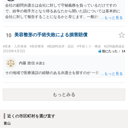
会社の顧問弁護士は会社に対して守秘義務を負っているだけですの
で、紛争の相手方となり得るあなたから聞いた話については基本的に
会社に対して報告することになるかと存じます。一般的に弁護士かぎ
りの話にしてほしいという相手方の要望を受け容れることは状況によ
ってはあるかもしれませんが、相手方に誤解を与える可能性があり、
利益相反の問題が生じうるのでそういった要請は拒絶する場合が大半
10
美容整形の手術失敗による損害賠償
でしょうし、とりわけ今回の状況において弁護士かぎりの話にしてほ
しいという要望を受け容れる弁護士はほとんどいないと思います。 会
#患者・入所者側
#美容整形
#慰謝料請求・訴訟
#手術ミス・事故
#説明義務違反
社内の部署に相談した場合についても通常は会社内で情報共有が図ら
2019年4月3日
役にたった
14
れるでしょうから、結局のところ、関係資料等をまとめて一度弁護士
に相談した上で、事案の見通し等を示してもらい、訴訟するかどうか
内藤 政信
弁護士
を早急に決断された方が良いかと存じます。訴訟提起を選択される場
その地域で医療過誤の経験のある弁護士を探すのが 一番近道だね。
合は、通常、会社が隠蔽のため過去の記録を廃棄すること等を防ぐた
め、弁護士と相談の上、訴え提起前の証拠保全の要否等を検討するこ
とになります。 いずれにせよ、あなたの動きを悟られた場合、少なく
とも一般論としては会社が隠蔽工作を行う可能性があるため、慎重な
もっとみる
対応が必要になってくるかと存じます。
近くの市区町村を選び直す
富山