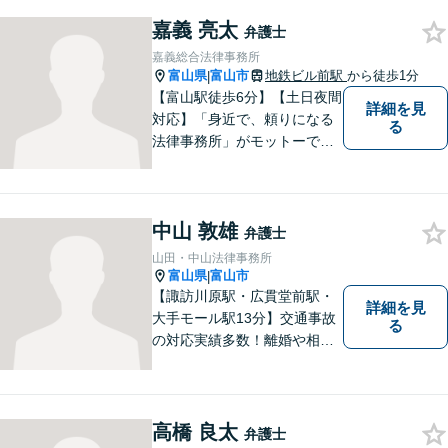
嘉義 亮太
弁護士
嘉義総合法律事務所
富山県
富山市
地鉄ビル前駅
から徒歩1分
|
【富山駅徒歩6分】【土日夜間
詳細を見
対応】「身近で、頼りになる
る
法律事務所」がモットーで
す。交通事故・刑事事件・離
婚問題を中心に、幅広いお困
りごとに対応していおりま
中山 敦雄
す。お悩みになる前に、ご相
弁護士
談ください。【24Hメール受
山田・中山法律事務所
付】
富山県
富山市
|
【諏訪川原駅・広貫堂前駅・
詳細を見
大手モール駅13分】交通事故
る
の対応実績多数！離婚や相続
のご相談もしやすいアットホ
ームな雰囲気。一人で悩みを
抱える前に、私と一緒に最善
策がないか考えてみません
高橋 良太
弁護士