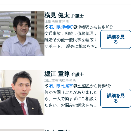
す。気軽に相談していただけ
る法律事務所を目指しており
ますので、ぜひ一度ご相談く
横見 健太
弁護士
ださい。【JR「砺波駅」10
津幡法律事務所
分】
石川県
津幡町
津幡駅
から徒歩10分
|
交通事故，相続，債務整理，
詳細を見
離婚その他一般民事を幅広く
る
サポート。 親身に相談をお聞
きします。
堀江 重尊
弁護士
堀江重尊法律事務所
石川県
七尾市
七尾駅
から徒歩6分
|
何かお困りごとがありました
詳細を見
ら、一人で悩まずにご相談く
る
ださい。お悩みの解決をお手
伝いします。