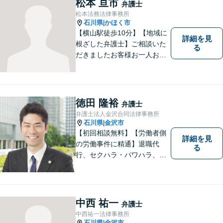
松本 亘市
弁護士
松本法務法律事務所
石川県
かほく市
|
【横山駅徒歩10分】【地域に
詳細を見
根ざした弁護士】ご相談いた
る
だきましたお客様お一人お一
人の幸せの為に力を尽くしま
す。交通事故／借金問題／離
婚問題／相続問題／刑事事件
など、幅広く対応可能。【夜
徳田 隆裕
弁護士
間／休日対応可能】どうぞお
弁護士法人金沢合同法律事務所
気軽にご相談ください。
石川県
金沢市
|
【初回相談無料】【労働者側
詳細を見
の労働事件に精通】退職代
る
行、セクハラ・パワハラ、労
災、未払い給与請求はお任せ
ください！【弁護士歴10年以
上】離婚問題、不動産トラブ
ルも対応可能【メール相談／
中西 祐一
弁護士
ビデオ面談可】【土曜日も対
中西祐一法律事務所
応】
石川県
金沢市
|