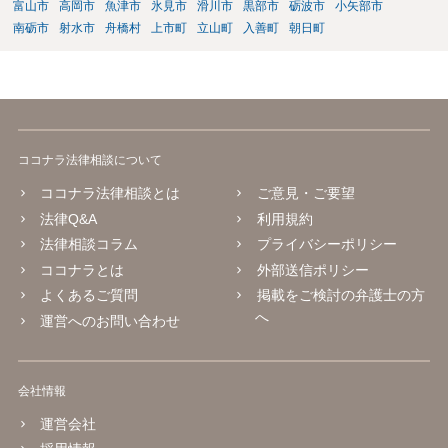
富山市
高岡市
魚津市
氷見市
滑川市
黒部市
砺波市
小矢部市
南砺市
射水市
舟橋村
上市町
立山町
入善町
朝日町
ココナラ法律相談について
ココナラ法律相談とは
ご意見・ご要望
法律Q&A
利用規約
法律相談コラム
プライバシーポリシー
ココナラとは
外部送信ポリシー
よくあるご質問
掲載をご検討の弁護士の方
へ
運営へのお問い合わせ
会社情報
運営会社