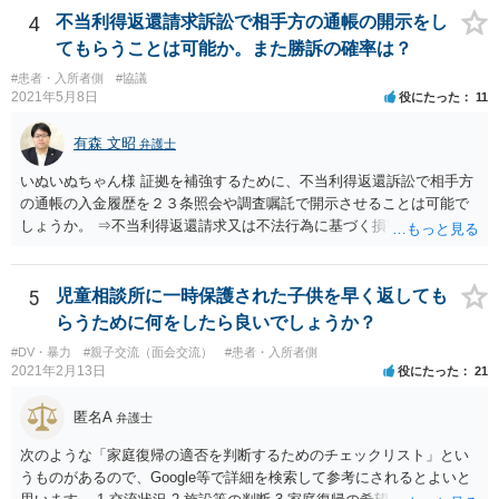
4
不当利得返還請求訴訟で相手方の通帳の開示をし
てもらうことは可能か。また勝訴の確率は？
#患者・入所者側
#協議
2021年5月8日
役にたった
11
有森 文昭
弁護士
いぬいぬちゃん様 証拠を補強するために、不当利得返還訴訟で相手方
の通帳の入金履歴を２３条照会や調査嘱託で開示させることは可能で
しょうか。 ⇒不当利得返還請求又は不法行為に基づく損害賠償請求の
いずれかになるものと思いますが、その裁判手続きの中で、調査嘱託
等を行うことは十分考えられます。もっとも、網羅的な探索的調査と
なることを裁判所は忌避しますので、具体的な期間等を特定して行う
5
児童相談所に一時保護された子供を早く返しても
必要があります。 不正引き出しと入金の金額と日付がすべて一致して
らうために何をしたら良いでしょうか？
いた場合勝訴の確率はどのくらいでしょうか。 ⇒誠に恐縮ですが、勝
#DV・暴力
#親子交流（面会交流）
#患者・入所者側
訴の確率をこの場でお伝えすることはできませんので、個別に依頼し
2021年2月13日
役にたった
21
た弁護士にご相談いただき、ご質問ください。 一般的な回答となり恐
縮ですが、使途不明金訴訟の場合には、よくて５分５分というところ
匿名A
弁護士
です。 なお、仮に裁判で勝ったとしても弟さんに資力がないと具体的
な回収をすることはできませんので、弟さんの財産への事前の仮差押
次のような「家庭復帰の適否を判断するためのチェックリスト」とい
え等もきちんと検討してくれる弁護士の方にご相談いただくことをお
うものがあるので、Google等で詳細を検索して参考にされるとよいと
勧めいたします。