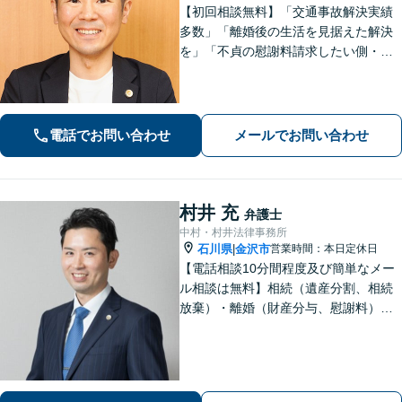
【初回相談無料】「交通事故解決実績
多数」「離婚後の生活を見据えた解決
を」「不貞の慰謝料請求したい側・さ
れた側どちらも対応」「株式や不動産
の評価が絡む複雑な事案もお任せくだ
さい」「相続問題に関する解決実績が
豊富」【完全個室】【子連れ相談可】
電話でお問い合わせ
メールでお問い合わせ
村井 充
弁護士
中村・村井法律事務所
石川県
金沢市
営業時間：本日定休日
|
【電話相談10分間程度及び簡単なメー
ル相談は無料】相続（遺産分割、相続
放棄）・離婚（財産分与、慰謝料）・
男女問題・刑事（身体拘束からの釈
放、不起訴等）【弁護士歴10年以上】
話しやすい雰囲気を作ること・わかり
やすい言葉での説明を心がけていま