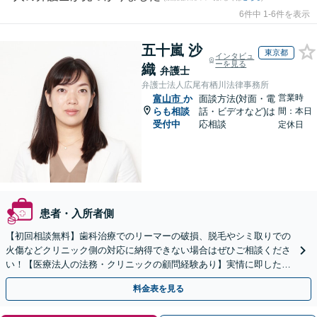
6件中 1-6件を表示
五十嵐 沙
東京都
インタビュ
ーを見る
織
弁護士
弁護士法人広尾有栖川法律事務所
営業時
富山市
か
面談方法(対面・電
らも相談
話・ビデオなど)は
間：本日
受付中
応相談
定休日
患者・入所者側
【初回相談無料】歯科治療でのリーマーの破損、脱毛やシミ取りでの
火傷などクリニック側の対応に納得できない場合はぜひご相談くださ
い！【医療法人の法務・クリニックの顧問経験あり】実情に即したア
ドバイスで、納得のできるトラブルの解決を目指します。
料金表を見る