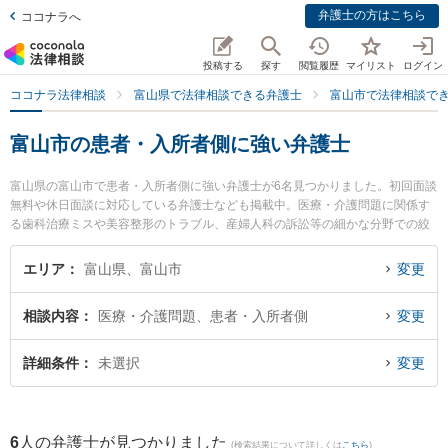
弁護士の方はこちら
ココナラへ
投稿する
探す
閲覧履歴
マイリスト
ログイン
ココナラ法律相談
富山県で法律相談できる弁護士
富山市で法律相談で
富山市の患者・入所者側に強い弁護士
富山県の富山市で患者・入所者側に強い弁護士が6名見つかりました。初回面談
無料や休日面談に対応している弁護士なども掲載中。医療・介護問題に関係す
る歯科治療ミスや美容整形のトラブル、産婦人科の訴訟等の細かな分野での絞
り込み検索もでき便利です。特に脇法律事務所の脇 徹弁護士や法律事務所Z 富
山オフィスの伊藤 建弁護士、深水法律事務所の深水 信行弁護士のプロフィール
エリア
富山県、富山市
変更
情報や弁護士費用、強みなどが注目されています。『富山市で土日や夜間に発
生した患者・入所者側のトラブルを今すぐに弁護士に相談したい』『患者・入
相談内容
医療・介護問題、患者・入所者側
変更
所者側のトラブル解決の実績豊富な近くの弁護士を検索したい』『初回相談無
料で患者・入所者側を法律相談できる富山市内の弁護士に相談予約したい』な
どでお困りの相談者さんにおすすめです。
詳細条件
未選択
変更
6
人の弁護士が見つかりました
(検索結果について詳しくは
こちら
)