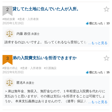
眼が悪化することがあるにもかかわらず、全く説明されなかったよう
な場合」には、請求することは可能です。
2
貸してた土地に住んでいた人が入所。
#相続放棄
#患者・入所者側
2020年1月19日
役にたった
13
内藤 政信
弁護士
請求するのはいいですよ。 払ってくれるなら受領してもいいですよ。
3
弟の入院費支払いを拒否できますか
#督促の停止
#患者・入所者側
#介護施設
2022年9月20日
役にたった
15
匿名A
弁護士
＞弟は無年金、無収入、無貯金なので、１年程度は入院費を代わりに
支払おうと思いますが、その後は支払いを拒否することは可能でしょ
うか。 本来支払義務はありませんので、（連帯）保証人などにならな
ければ、支払いを拒絶することは可能です。