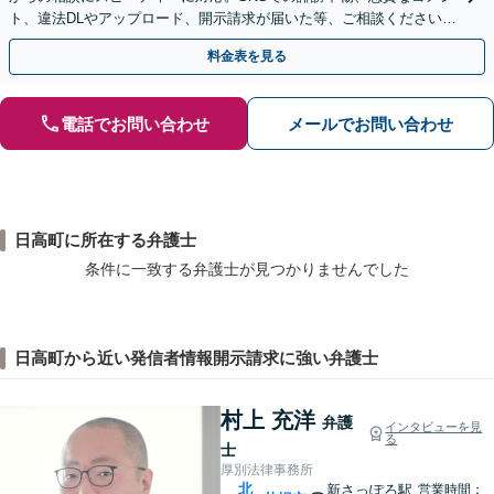
ト、違法DLやアップロード、開示請求が届いた等、ご相談ください
【WEB面談OK&解決実績豊富】【千葉中央駅4分】
料金表を見る
電話でお問い合わせ
メールでお問い合わせ
日高町に所在する弁護士
条件に一致する弁護士が見つかりませんでした
日高町から近い発信者情報開示請求に強い弁護士
村上 充洋
弁護
インタビューを見
る
士
厚別法律事務所
北
新さっぽろ駅
営業時間：