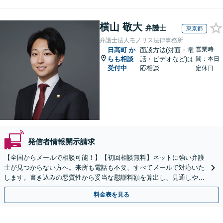
横山 敬大
弁護士
東京都
弁護士法人モノリス法律事務所
営業時
日高町
か
面談方法(対面・電
らも相談
話・ビデオなど)は
間：本日
受付中
応相談
定休日
発信者情報開示請求
【全国からメールで相談可能！】【初回相談無料】ネットに強い弁護
士が見つからない方へ。来所も電話も不要、すべてメールで対応いた
します。書き込みの悪質性から妥当な慰謝料額を算出し、見通しや費
用面のリスクも包み隠さずお伝えしサポートします。
料金表を見る