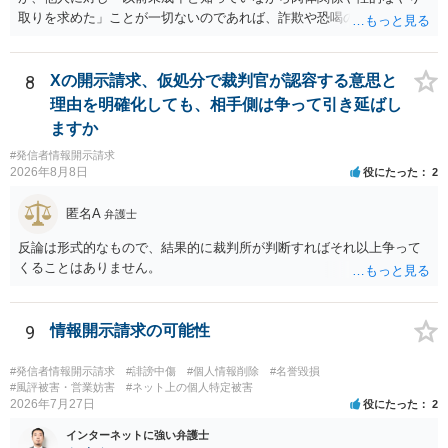
取りを求めた」ことが一切ないのであれば、詐欺や恐喝の可能性が高
いでしょう。
8
Xの開示請求、仮処分で裁判官が認容する意思と
理由を明確化しても、相手側は争って引き延ばし
ますか
#発信者情報開示請求
2026年8月8日
役にたった
2
匿名A
弁護士
反論は形式的なもので、結果的に裁判所が判断すればそれ以上争って
くることはありません。
9
情報開示請求の可能性
#発信者情報開示請求
#誹謗中傷
#個人情報削除
#名誉毀損
#風評被害・営業妨害
#ネット上の個人特定被害
2026年7月27日
役にたった
2
インターネットに強い弁護士