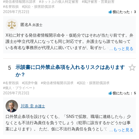
#発信者情報開示請求
#ネット上の個人特定被害
#風評被害・営業妨害
#名誉毀損
#訴訟・損害賠償請求
2026年7月22日
役にたった
3
匿名A
弁護士
X社に対する発信者情報開示命令・仮処分ではそれが当たり前です。弁
護士が申立代理人になっても同じ対応です。弁護士なら誰でも知って
いる有名な事務所が代理人に就いていますが、恥ずかしくないのだろ
うかと思います。
5
示談書に口外禁止条項を入れるリスクはあります
か？
#名誉毀損
#誹謗中傷
#発信者情報開示請求
#訴訟・損害賠償請求
#個人・プライベート
2026年7月23日
役にたった
5
川添 圭
弁護士
口外禁止条項を設けなくても、「SNSで拡散、職場に連絡したら」少
なくとも不法行為責任を負うでしょう（犯罪に該当するかどうかは事
案によります）。 ただ、仮に不法行為責任を負うとしても、違約金を
決めておかなければ慰謝料程度しか認められないケースが出てきます