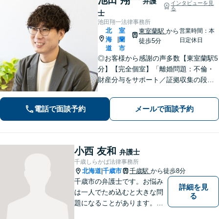
弁護
インタビューを見
る
士
池田翔一法律事務所
北
室
東室蘭駅
から
営業時間：本
海
蘭
|
日定休日
徒歩5分
道
市
◎お客様から感謝の声多数【東室蘭駅5
分】【完全個室】「離婚問題：不倫・
財産分与をサポート／証拠収集の段階
から将来の調停や裁判を見据えた戦略
的なアプローチ」「相続問題：幅広い
電話で面談予約
メールで面談予約
相続問題に対応できる豊富な経験」適
切な公正証書遺言を作成【行政書士資
格保有】
小西 友和
弁護士
千歳しらかば法律事務所
北海道
千歳市
千歳駅
から徒歩8分
|
千歳市の弁護士です。お悩み
詳細を見
は一人でため込むと大きな問
る
題になることがあります。ぜ
ひ他の人に話すようにしてく