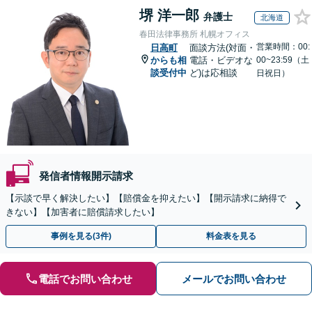
堺 洋一郎
弁護士
北海道
春田法律事務所 札幌オフィス
営業時間：00:
日高町
面談方法(対面・
からも相
電話・ビデオな
00~23:59（土
談受付中
ど)は応相談
日祝日）
発信者情報開示請求
【示談で早く解決したい】【賠償金を抑えたい】【開示請求に納得で
きない】【加害者に賠償請求したい】
事例を見る(3件)
料金表を見る
電話でお問い合わせ
メールでお問い合わせ