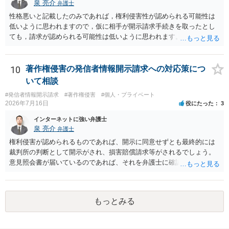
泉 亮介
弁護士
性格悪いと記載したのみであれば，権利侵害性が認められる可能性は
低いように思われますので，仮に相手が開示請求手続きを取ったとし
ても，請求が認められる可能性は低いように思われます。
10
著作権侵害の発信者情報開示請求への対応策につ
いて相談
#発信者情報開示請求
#著作権侵害
#個人・プライベート
2026年7月16日
役にたった
3
インターネットに強い弁護士
泉 亮介
弁護士
権利侵害が認められるものであれば、開示に同意せずとも最終的には
裁判所の判断として開示がされ、損害賠償請求等がされるでしょう。
意見照会書が届いているのであれば、それを弁護士に確認してもらっ
た上で、アドバイスをうけ、必要であれば弁護士に依頼をされると良
いかと思われます。
もっとみる