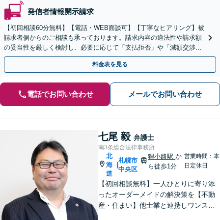
発信者情報開示請求
【初回相談60分無料】【電話・WEB面談可】【丁寧なヒアリング】被
請求者側からのご相談も承っております。請求内容の適法性や請求額
の妥当性を厳しく検討し、必要に応じて「支払拒否」や「減額交渉」
いたします。ぜひ一度弁護士にご相談ください。
料金表を見る
電話でお問い合わせ
メールでお問い合わせ
七尾 毅
弁護士
南3条総合法律事務所
北
狸小路駅
か
営業時間：本
札幌市
海
|
日定休日
ら徒歩1分
中央区
道
【初回相談無料】一人ひとりに寄り添
ったオーダーメイドの解決策を【不動
産・住まい】他士業と連携しワンスト
ップで対応！不動産オーナー、不動産