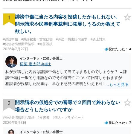
1
誹謗中傷に当たる内容を投稿したかもしれない。
開示請求や民事刑事裁判に発展しうるのか教えて
欲しい。
#誹謗中傷
#風評被害・営業妨害
#訴訟・損害賠償請求
#炎上対策
#発信者情報開示請求
#名誉毀損
2026年7月27日
役にたった
4
インターネットに強い弁護士
稲葉 進太郎
弁護士
私が投稿した内容は誹謗中傷として当てはまるものでしょうか？ →誹
謗中傷は一般的な用語なのでその該当性について回答しかねますが、
相談者が投稿した記事は、単なる意見の表明といえる可能性が高く、
権利侵害が認められる可能性は低いと存じます。 もし当てはまるとし
て、開示請求が認められたり、民事裁判や刑事裁判に発展しうるもの
でしょうか？ →権利侵害や、名誉毀損・侮辱に該当する可能性が低い
2
開示請求の仮処分での審尋で２回目で終わらない
ため、民事裁判や刑事裁判に発展することはあまり考えられないよう
場合どうしたらいいですか
に思われます。
#発信者情報開示請求
#被害者
#個人・プライベート
2026年8月3日
役にたった
7
インターネットに強い弁護士