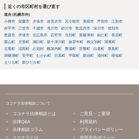
近くの市区町村を選び直す
道央 (札幌市外)
小樽市
室蘭市
夕張市
岩見沢市
苫小牧市
美唄市
芦別市
江別市
赤平市
三笠市
千歳市
滝川市
砂川市
歌志内市
深川市
登別市
恵庭市
伊達市
北広島市
石狩市
当別町
新篠津村
由仁町
長沼町
栗山町
月形町
浦臼町
新十津川町
妹背牛町
秩父別町
雨竜町
北竜町
沼田町
占冠村
幌加内町
豊浦町
壮瞥町
白老町
厚真町
洞爺湖町
安平町
むかわ町
日高町
平取町
新冠町
浦河町
様似町
えりも町
新ひだか町
ココナラ法律相談について
ココナラ法律相談とは
ご意見・ご要望
法律Q&A
利用規約
法律相談コラム
プライバシーポリシー
ココナラとは
外部送信ポリシー