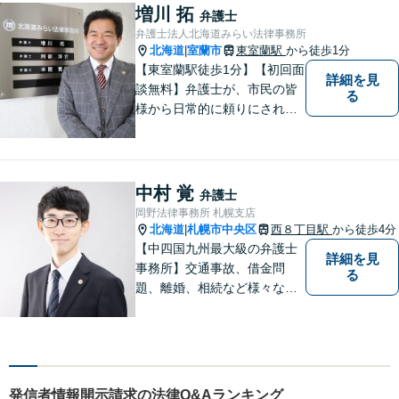
決することもよくあります】
増川 拓
弁護士
法律だけにとらわれず、依頼
弁護士法人北海道みらい法律事務所
者にとってベストな解決方法
北海道
室蘭市
東室蘭駅
から徒歩1分
|
を一緒に考えていきます。
【東室蘭駅徒歩1分】【初回面
詳細を見
談無料】弁護士が、市民の皆
る
様から日常的に頼りにされる
存在になる社会を目指して、
日々精進してまいります。皆
様のトラブルを解決し、明る
い未来へと導きます。お気軽
中村 覚
弁護士
にご相談ください。【駐車場
岡野法律事務所 札幌支店
あり】
北海道
札幌市中央区
西８丁目駅
から徒歩4分
|
【中四国九州最大級の弁護士
詳細を見
事務所】交通事故、借金問
る
題、離婚、相続など様々な問
題について、「何度でも無
料」の相談を行っています！
まずはお気軽にご相談くださ
い！
発信者情報開示請求の法律Q&Aランキング