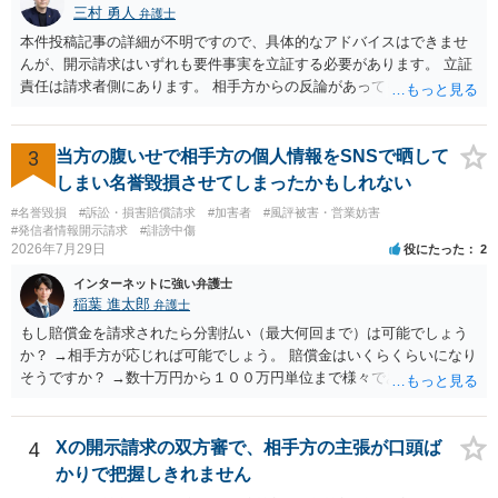
三村 勇人
弁護士
本件投稿記事の詳細が不明ですので、具体的なアドバイスはできませ
んが、開示請求はいずれも要件事実を立証する必要があります。 立証
責任は請求者側にあります。 相手方からの反論があっても、裁判官が
要件事実を満たしていると判断すれば、補充は求められません。 相手
方が口頭で反論したのは、仮処分は迅速性が要求されるためです。 書
面での反論となれば、より遅延する可能性がございます。 また、本件
3
当方の腹いせで相手方の個人情報をSNSで晒して
はXのため、APのIPアドレスの保存期間の問題もございます。 開示請
しまい名誉毀損させてしまったかもしれない
求は法律知識が不可欠ですが、それだけでは足りず、実務を踏まえた
#名誉毀損
#訴訟・損害賠償請求
#加害者
#風評被害・営業妨害
方法を選択することが重要です。
#発信者情報開示請求
#誹謗中傷
2026年7月29日
役にたった
2
インターネットに強い弁護士
稲葉 進太郎
弁護士
もし賠償金を請求されたら分割払い（最大何回まで）は可能でしょう
か？ →相手方が応じれば可能でしょう。 賠償金はいくらくらいになり
そうですか？ →数十万円から１００万円単位まで様々であり、不明で
す。相手方から相談者様に対し請求がなされた場合、減額や分割の交
渉が行われ、双方合意に至れば支払が開始され、決裂して相手方が訴
訟提起を選択すれば訴訟の中で解決がなされる流れが通常です。
4
Xの開示請求の双方審で、相手方の主張が口頭ば
かりで把握しきれません