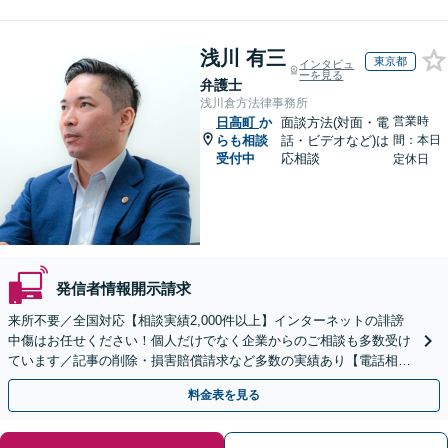
浅川 有三
東京都
インタビュ
ーを見る
弁護士
浅川倉方法律事務所
営業時
日高町
か
面談方法(対面・電
らも相談
話・ビデオなど)は
間：本日
受付中
応相談
定休日
発信者情報開示請求
来所不要／全国対応【相談実績2,000件以上】インターネットの誹謗
中傷はお任せください！個人だけでなく企業からのご相談も多数受け
ています／記事の削除・損害賠償請求など多数の実績あり【電話相談
可】【初回相談無料】【夜間休日面談可】
料金表を見る