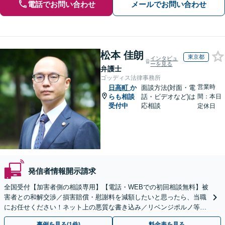
電話でお問い合わせ
メールでお問い合わせ
松本 佳朗
東京都
インタビュ
ーを見る
弁護士
ゴッディス法律事務所
営業時
日高町
か
面談方法(対面・電
らも相談
話・ビデオなど)は
間：本日
受付中
応相談
定休日
発信者情報開示請求
全国受付【加害者側の相談専用】【電話・WEBでの初回相談無料】被
害者との和解交渉／損害賠償・慰謝料を減額したいと思ったら、当職
にお任せください！ネット上の悪質な書き込み／リベンジポルノ等、
代表弁護士が最後まで対応【関東エリア以外の相談も可】
事例を見る(1件)
料金表を見る