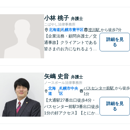
ださい。ご相談お待ちしてお
ります。
小林 桃子
弁護士
こばやし法律事務所
北海道
札幌市豊平区
澄川駅
から徒歩7分
|
【企業法務・顧問弁護士／交
詳細を見
通事故】クライアントである
る
皆さまのお力になれるよう全
力を尽くします。お気軽にお
相談ください。
矢嶋 史音
弁護士
ノースポール法律事務所
バスセンター前駅
から徒歩
北海
札幌市中央
|
道
区
1分
【大通駅27番出口徒歩4分・
詳細を見
バスセンター前駅3番出口徒歩
る
1分の好アクセス】【とにかく
説明のわかりやすさに自信あ
り】【相談だけでお悩みを解