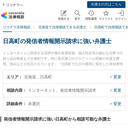
弁護士の方はこちら
ココナラへ
投稿する
探す
閲覧履歴
マイリスト
ログイン
ココナラ法律相談
北海道で法律相談できる弁護士
日高町で法律相談で
日高町の発信者情報開示請求に強い弁護士
インターネットに関係する誹謗中傷や名誉毀損、個人特定等の細かな分野での
絞り込み検索もでき便利です。特に各弁護士のプロフィール情報や弁護士費
用、強みなどが注目されています。『日高町で土日や夜間に発生した発信者情
報開示請求のトラブルを今すぐに弁護士に相談したい』『発信者情報開示請求
のトラブル解決の実績豊富な近くの弁護士を検索したい』『初回相談無料で発
エリア
北海道、日高町
変更
信者情報開示請求を法律相談できる日高町内の弁護士に相談予約したい』など
でお困りの相談者さんにおすすめです。
相談内容
インターネット、発信者情報開示請求
変更
詳細条件
未選択
変更
発信者情報開示請求に強い日高町から相談可能な弁護士