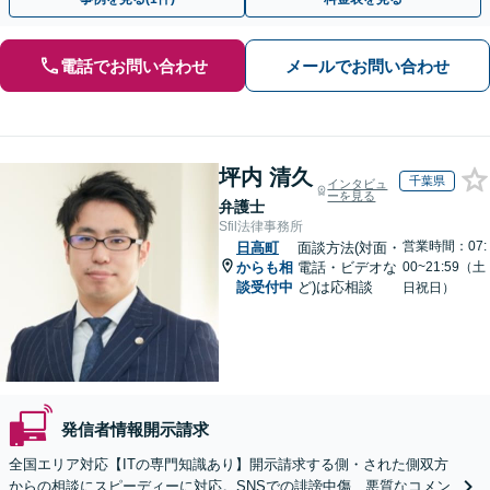
電話でお問い合わせ
メールでお問い合わせ
坪内 清久
千葉県
インタビュ
ーを見る
弁護士
Sfil法律事務所
営業時間：07:
日高町
面談方法(対面・
からも相
電話・ビデオな
00~21:59（土
談受付中
ど)は応相談
日祝日）
発信者情報開示請求
全国エリア対応【ITの専門知識あり】開示請求する側・された側双方
からの相談にスピーディーに対応。SNSでの誹謗中傷、悪質なコメン