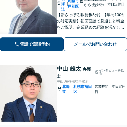
札幌市
海
|
本日定休日
から徒歩8分
厚別区
道
【新さっぽろ駅徒歩8分】【年間100件
の対応実績】初回面談で見通しと料金
をご説明。企業勤めの経験を活かし、
わかりやすい言葉でお伝えします。
【Web面談可】オンライン相談対応も
電話で面談予約
メールでお問い合わせ
しております。
中山 雄太
弁護
インタビューを見
る
士
中山Drive法律事務所
北海
札幌市清田
営業時間：本日定休
|
道
区
日