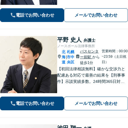
業者の方を中心に対応【相続問題】家
族関係を重視した円満解決を目指しま
電話でお問い合わせ
メールでお問い合わせ
す【休日・夜間面談OK】【すすきの駅
2分】
平野 史人
弁護士
ノースポール法律事務所
バスセンタ
営業時間：00:00
北
札幌
~23:59（土日祝
海
市中
ー前駅
から
|
道
央区
日）
徒歩1分
【初回法律相談無料】確かな交渉力と
配慮ある対応で最善の結果を【刑事事
件】示談実績多数。24時間365日対応
で身柄解放・不起訴を目指します【交
通事故】保険会社顧問事務所での勤務
経験あり。【バスセンター前駅3番出口
電話でお問い合わせ
メールでお問い合わせ
徒歩1分】
池田 翔一