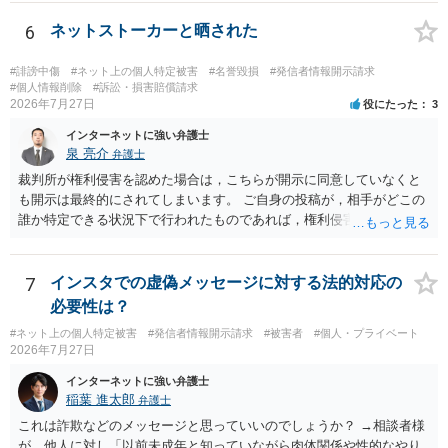
（日本の裁判所が認定する慰謝料は、到底被害感情を満足させられる
ような金額ではありません）。そのため、口外禁止条項とともに口外
6
ネットストーカーと晒された
した場合の違約金（100～200万円程度）を定めることには、大きな意
味と抑止力があります。 逆に、口外禁止条項を設けると、正当な理由
#誹謗中傷
#ネット上の個人特定被害
#名誉毀損
#発信者情報開示請求
がある場合を除いて第三者へ情報開示ができなくなります。そのた
#個人情報削除
#訴訟・損害賠償請求
2026年7月27日
役にたった
3
め、口外禁止条項によって自らを縛られてしまうと困るようなケース
（例えば弁護団事件でマスコミ等へ公表する必要があるケース等）で
インターネットに強い弁護士
は、口外禁止の範囲を特定・限定する等の工夫をすることがあります
泉 亮介
弁護士
が、個人間の紛争で、合意後もみだりに紛争情報を口外することそれ
裁判所が権利侵害を認めた場合は，こちらが開示に同意していなくと
自体が異常事態であって、相手方への抑止効果として口外禁止条項を
も開示は最終的にされてしまいます。 ご自身の投稿が，相手がどこの
設定しておく方が望ましい場合が多いと思われます（上記のとおり、
誰か特定できる状況下で行われたものであれば，権利侵害性が認めら
口外禁止条項は、違反した際の違約金条項とワンセットにすることで
れる可能性はあるかと思われます。 もっとも，相手方の晒し行為につ
効果を発揮するといえます）。
いても，アカウントを特定したうえで，ネットストーカーとして晒し
たのであれば，かかる行為に権利侵害性が認められる可能性はあるで
7
インスタでの虚偽メッセージに対する法的対応の
しょう。
必要性は？
#ネット上の個人特定被害
#発信者情報開示請求
#被害者
#個人・プライベート
2026年7月27日
インターネットに強い弁護士
稲葉 進太郎
弁護士
これは詐欺などのメッセージと思っていいのでしょうか？ →相談者様
が、他人に対し「以前未成年と知っていながら肉体関係や性的なやり