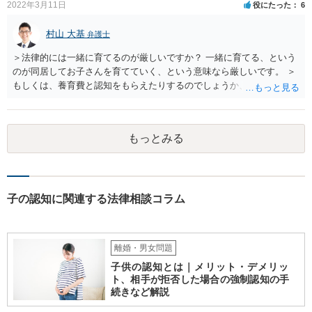
2022年3月11日
役にたった
6
村山 大基
弁護士
＞法律的には一緒に育てるのが厳しいですか？ 一緒に育てる、という
のが同居してお子さんを育てていく、という意味なら厳しいです。 ＞
もしくは、養育費と認知をもらえたりするのでしょうか、 相手が認知
を拒む場合、調停や裁判などの手続きで認知を求める必要がありま
す。 また、認知されたことを前提に、父親として子を養う義務があり
ますので、 養育費を請求できます。 ただ、極端な話相手に収入がなか
もっとみる
ったり、行方不明だったりすると、実際上の回収が難しい可能性はあ
ります。
子の認知に関連する法律相談コラム
離婚・男女問題
子供の認知とは｜メリット・デメリッ
ト、相手が拒否した場合の強制認知の手
続きなど解説