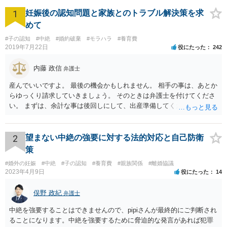
1
妊娠後の認知問題と家族とのトラブル解決策を求
めて
#子の認知
#中絶
#婚約破棄
#モラハラ
#養育費
2019年7月22日
役にたった
242
内藤 政信
弁護士
産んでいいですよ。 最後の機会かもしれません。 相手の事は、あとか
らゆっくり請求していきましょう。 そのときは弁護士を付けてくださ
い。 まずは、余計な事は後回しにして、出産準備してください。
2
望まない中絶の強要に対する法的対応と自己防衛
策
#婚外の妊娠
#中絶
#子の認知
#養育費
#親族関係
#離婚協議
2023年4月9日
役にたった
14
俣野 政紀
弁護士
中絶を強要することはできませんので、pipiさんが最終的にご判断され
ることになります。中絶を強要するために脅迫的な発言があれば犯罪