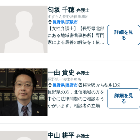
どんな小さなお悩みでも、ま
匂坂 千穂
弁護士
ずはお気軽にご相談くださ
すずらん長野法律事務所
い。【完全個室で相談】
長野県
須坂市
|
【女性弁護士】【長野県北部
詳細を見
にある地域密着事務所】専門
る
家による最善の解決を！依頼
者の笑顔を取り戻すため、迅
速かつ丁寧なリーガルサービ
スをご提供します。
一由 貴史
弁護士
長野第一法律事務所
長野県
長野市
権堂駅
から徒歩10分
|
長野県の方，北信地域の方を
詳細を見
中心に法律問題のご相談をう
る
かがいます。相談者の立場を
尊重し，かつ，客観的なアド
バイスをいたします。
中山 耕平
弁護士