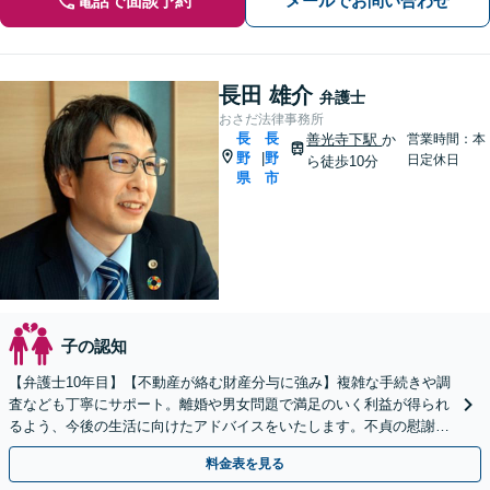
電話で面談予約
メールでお問い合わせ
長田 雄介
弁護士
おさだ法律事務所
長
長
善光寺下駅
か
営業時間：本
野
野
|
日定休日
ら徒歩10分
県
市
子の認知
【弁護士10年目】【不動産が絡む財産分与に強み】複雑な手続きや調
査なども丁寧にサポート。離婚や男女問題で満足のいく利益が得られ
るよう、今後の生活に向けたアドバイスをいたします。不貞の慰謝料
請求もお任せください。【完全個室】【子連れ歓迎】
料金表を見る