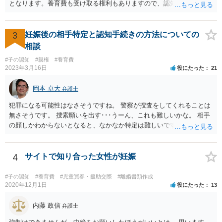
となります。養育費も受け取る権利もありますので、認知等につきお
相手がきちんと対応しないのであれば弁護士にご相談されることをお
勧めします。
3
妊娠後の相手特定と認知手続きの方法についての
相談
#子の認知
#親権
#養育費
2023年3月16日
役にたった
21
岡本 卓大
弁護士
犯罪になる可能性はなさそうですね。 警察が捜査をしてくれることは
無さそうです。 捜索願いを出す･･･うーん、これも難しいかな。 相手
の顔しかわからないとなると、なかなか特定は難しいですね。 お役に
立てず、すみません。
4
サイトで知り合った女性が妊娠
#子の認知
#養育費
#児童買春・援助交際
#離婚書類作成
2020年12月1日
役にたった
13
内藤 政信
弁護士