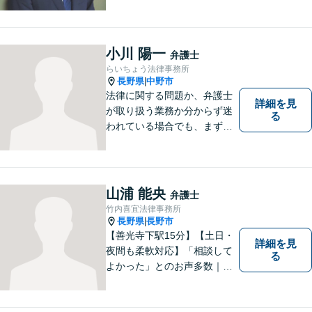
ついて、相談者の悩みを一緒
に考え、適切な解決を図りま
す。
小川 陽一
弁護士
らいちょう法律事務所
長野県
中野市
|
法律に関する問題か、弁護士
詳細を見
が取り扱う業務か分からず迷
る
われている場合でも、まずは
ご連絡ください。正確な見通
しと解決方針が立てられま
す。
山浦 能央
弁護士
竹内喜宜法律事務所
長野県
長野市
|
【善光寺下駅15分】【土日・
詳細を見
夜間も柔軟対応】「相談して
る
よかった」とのお声多数｜交
通事故・相続・企業法務など
幅広く対応。話しやすい弁護
士が親身にサポートします。