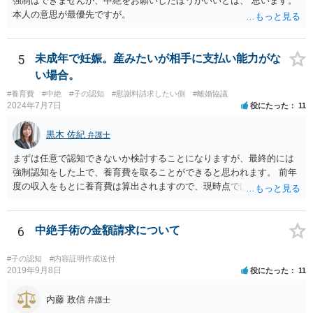
強制はできませんが、中絶をお願いしたほうがいいとは、 思います。
本人の意思が最優先ですが。
5
未成年で妊娠。産みたいが相手に支払い能力がな
い場合。
#養育費
#中絶
#子の認知
#慰謝料請求したい側
#離婚協議
2024年7月7日
役にたった
11
黒木 佐紀
弁護士
まずは任意で認知できないか検討することになりますが、最終的には
強制認知をした上で、養育費を取ることができると思われます。 前年
度の収入をもとに養育費は算出されますので、現時点では少額しか取
れないとしても、相手が大学を卒業して就職したら、そこで再度、養
育費の増額調停を起こすこともできます。 仮に中絶する場合でも、相
手方が妊娠について話し合いをしっかりしてくれない場合には、慰謝
6
中絶手術の金額請求について
料請求などもできる可能性があります。 いずれにせよ、親御さんとの
関わりが不可欠となると思われますので、一度話し合った上で、法律
#子の認知
#内容証明作成送付
事務所へ早めのご相談をされたほうがよろしいかと思います。
2019年9月8日
役にたった
11
内藤 政信
弁護士