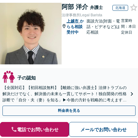
阿部 洋介
弁護士
北海道
法律事務所Legal Barista
営業時
上越市
か
面談方法(対面・電
らも相談
話・ビデオなど)は
間：本日
受付中
応相談
定休日
子の認知
【全国対応】【初回相談無料】【離婚に強い弁護士】法律トラブルの
解決だけでなく、解決後の未来も一貫してサポート！独自開発の性格
診断で「自分・夫（妻）を知る」▶︎今後の方針を戦略的に考えます！
【休日夜間／オンライン相談OK】
料金表を見る
電話でお問い合わせ
メールでお問い合わせ