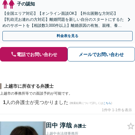
子の認知
【全国エリア対応】【オンライン面談OK】【外出困難な方対応】
【乳幼児お連れの方対応】離婚問題を新しい自分のスタートにするた
めのサポートを【相談数3,000件以上】離婚原因の有無、親権、養育
費、財産分与、慰謝料請求【夜間・休日相談可】
料金表を見る
電話でお問い合わせ
メールでお問い合わせ
上越市に所在する弁護士
上越市の事務所等での面談予約が可能です。
1
人の弁護士が見つかりました
(検索結果について詳しくは
こちら
)
1件中 1-1件を表示
田中 淳哉
弁護士
上越中央法律事務所