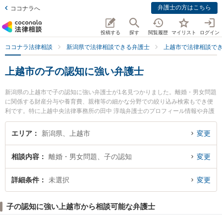
弁護士の方はこちら
ココナラへ
投稿する
探す
閲覧履歴
マイリスト
ログイン
ココナラ法律相談
新潟県で法律相談できる弁護士
上越市で法律相談で
上越市の子の認知に強い弁護士
新潟県の上越市で子の認知に強い弁護士が1名見つかりました。離婚・男女問題
に関係する財産分与や養育費、親権等の細かな分野での絞り込み検索もでき便
利です。特に上越中央法律事務所の田中 淳哉弁護士のプロフィール情報や弁護
士費用、強みなどが注目されています。『上越市で土日や夜間に発生した子の
認知のトラブルを今すぐに弁護士に相談したい』『子の認知のトラブル解決の
エリア
新潟県、上越市
変更
実績豊富な近くの弁護士を検索したい』『初回相談無料で子の認知を法律相談
できる上越市内の弁護士に相談予約したい』などでお困りの相談者さんにおす
相談内容
離婚・男女問題、子の認知
変更
すめです。
詳細条件
未選択
変更
子の認知に強い上越市から相談可能な弁護士