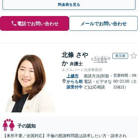
手金の返還保証もありますので安心してご相談ください。
料金表を見る
電話でお問い合わせ
メールでお問い合わせ
北條 さや
東京都
インタビュ
ーを見る
か
弁護士
ネクスパート法律事務所
営業時間：09:
上越市
面談方法(対面・
からも相
電話・ビデオな
00~21:00（土
談受付中
ど)は応相談
日祝日）
子の認知
【来所不要／全国対応】不倫の慰謝料問題は請求したい方・請求され