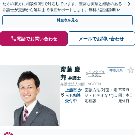
た方の双方に相談料0円で対応しています。豊富な実績と経験のある
弁護士が交渉から解決まで徹底サポートします。無料の証拠診断や着
手金の返還保証もありますので安心してご相談ください。
料金表を見る
電話でお問い合わせ
メールでお問い合わせ
齋藤 慶
神奈川県
インタビュ
ーを見る
邦
弁護士
弁護士法人湘南LAGOON
営業時
上越市
か
面談方法(対面・電
らも相談
話・ビデオなど)は
間：本日
受付中
応相談
定休日