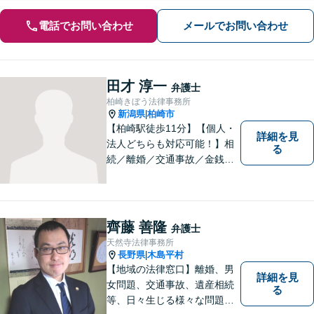
電話でお問い合わせ
メールでお問い合わせ
田才 淳一
弁護士
柏崎きぼう法律事務所
新潟県
柏崎市
|
【柏崎駅徒歩11分】【個人・
詳細を見
法人どちらも対応可能！】相
る
続／離婚／交通事故／金銭ト
ラブルなど、お困りごとがあ
ればすぐにご相談ください！
解決方法をわかりやすく説明
し、元の生活に戻っていただ
齊藤 善隆
弁護士
けるよう尽力します。【地域
天然寺法律事務所
の皆様のお力になりたい】
長野県
木島平村
|
【地域の法律窓口】離婚、男
詳細を見
女問題、交通事故、遺産相続
る
等、日々生じる様々な問題に