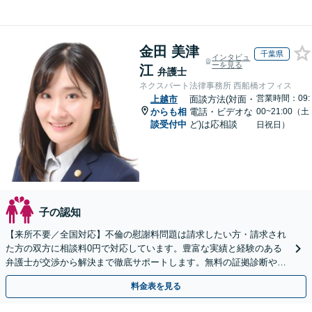
金田 美津
千葉県
インタビュ
ーを見る
江
弁護士
ネクスパート法律事務所 西船橋オフィス
営業時間：09:
上越市
面談方法(対面・
からも相
電話・ビデオな
00~21:00（土
談受付中
ど)は応相談
日祝日）
子の認知
【来所不要／全国対応】不倫の慰謝料問題は請求したい方・請求され
た方の双方に相談料0円で対応しています。豊富な実績と経験のある
弁護士が交渉から解決まで徹底サポートします。無料の証拠診断や着
手金の返還保証もありますので安心してご相談ください。
料金表を見る