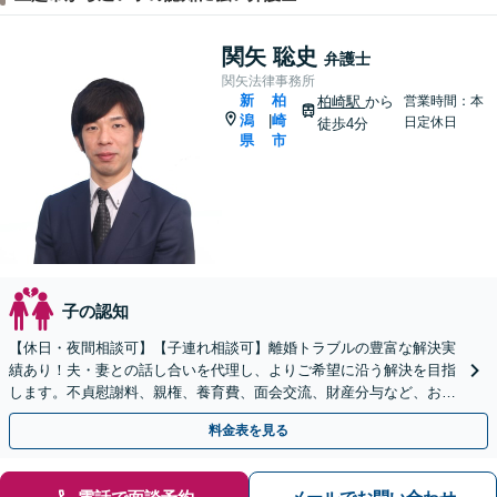
関矢 聡史
弁護士
関矢法律事務所
新
柏
柏崎駅
から
営業時間：本
潟
崎
|
日定休日
徒歩4分
県
市
子の認知
【休日・夜間相談可】【子連れ相談可】離婚トラブルの豊富な解決実
績あり！夫・妻との話し合いを代理し、よりご希望に沿う解決を目指
します。不貞慰謝料、親権、養育費、面会交流、財産分与など、お気
軽にご相談ください【柏崎駅4分】【弁護士歴10年以上】
料金表を見る