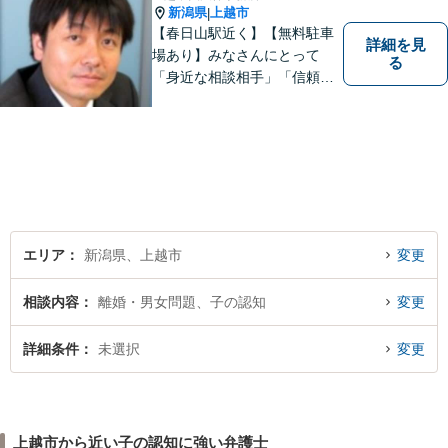
新潟県
上越市
|
【春日山駅近く】【無料駐車
詳細を見
場あり】みなさんにとって
る
「身近な相談相手」「信頼で
きるパートナー」になりま
す。【地域に根ざした弁護
士】相談にいらっしゃるお一
人お一人の不安や悩みをしっ
かり受け止め、丁寧な対応を
心がけます。お気軽にご相談
ください。
エリア
新潟県、上越市
変更
相談内容
離婚・男女問題、子の認知
変更
詳細条件
未選択
変更
上越市から近い子の認知に強い弁護士