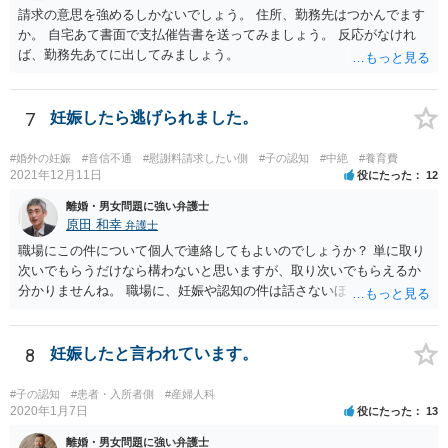
請求の意思を強めるしかないでしょう。 住所、勤務先はつかんでます
か。 自宅あて書面で支払催告書を送ってみましょう。 反応がなけれ
ば、勤務先あてに出してみましょう。
7
妊娠したら逃げられました。
#婚外の妊娠
#音信不通
#慰謝料請求したい側
#子の認知
#中絶
#養育費
2021年12月11日
役にたった
12
離婚・男女問題に強い弁護士
原田 和幸
弁護士
職場にこの件について個人で連絡してもよいのでしょうか？ 単に取り
次いでもらうだけなら構わないと思いますが、取り次いでもらえるか
分かりませんね。 職場に、妊娠や認知の件は話さないほうがよいと思
います。 それとも弁護士を通すべきなのでしょうか？ 相談者で対応が
難しいと思われれば、弁護士に入ってもらうことも検討されてくださ
い。 一度、お近くの弁護士に相談されてみてもよいと思います。
8
妊娠したと言われています。
#子の認知
#患者・入所者側
#産婦人科
2020年1月7日
役にたった
13
離婚・男女問題に強い弁護士