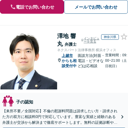
電話でお問い合わせ
メールでお問い合わせ
澤地 響
神奈川県
インタビュ
ーを見る
丸
弁護士
ネクスパート法律事務所 横浜オフィス
営業時間：09:
上越市
面談方法(対面・
からも相
電話・ビデオな
00~21:00（土
談受付中
ど)は応相談
日祝日）
子の認知
【来所不要／全国対応】不倫の慰謝料問題は請求したい方・請求され
た方の双方に相談料0円で対応しています。豊富な実績と経験のある
弁護士が交渉から解決まで徹底サポートします。無料の証拠診断や着