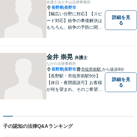
弁護士法人中山法律事務所
長野県
長野市
|
【幅広い分野に対応】【スピ
詳細を見
ード対応】紛争の事後解決は
る
もちろん、紛争の予防に関す
るアドバイスもご提供いたし
ます。そのために、常日頃か
ら弁護士へ事前に法律相談を
する癖をつけることを勧めて
金井 崇晃
弁護士
おります。早期相談が早期解
ながの法律事務所
決に繋がりますのでお気軽に
長野県
長野市
市役所前駅
から徒歩9分
|
ご相談ください。
【長野駅・市役所前駅9分】
詳細を見
【休日・夜間面談可】お客様
る
が何を望まれ、そのご希望を
実現するためにどのような方
法が最適かを常に考えなが
ら、一つひとつの案件に向き
合っています。 できる限り負
担を軽減し、スピーディーな
子の認知の法律Q&Aランキング
解決を目指すことを信条とし
ています。