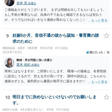
若井 亮
弁護士
ご連絡ありがとうございます。 まずは明細を出してもらいましょう。
もし手術が事実ならば、自身の子であると確認できるならば支払う
が、そうでなければいきなり連絡が取れなくなったことで不信感もあ
るし、自身の子であるか疑問に残る点もあるので、支払えないと回答
してはいかがでしょうか。 代理人となる場合ですが、事務所ごとにま
ちまちです。 弊所の場合、交渉をお受けするとなると20万円くらいが
9
妊娠5か月、音信不通の彼から認知・養育費の請
多いかと思います。
求のために
#離婚協議
#調停
#養育費
#音信不通
#子の認知
2024年7月3日
役にたった
11
離婚・男女問題に強い弁護士
黒木 佐紀
弁護士
簡単にはなりますが、ご回答いたします。 職場への連絡は、名誉毀損
に該当しうるので、控える方が良いです。 調停や訴訟は、こちらから
連絡せずとも、裁判所から書面が相手方に届きますので、連絡不要で
す。 ご要望は認知や養育費の請求でしょうか？ 任意に応じてもらえな
いのであれば、調停や訴訟をするしかないかと思います。
10
明日までに決めないといけないのでお願いしま
す。
#婚外の妊娠
#生活費を渡さない
#中絶
#子の認知