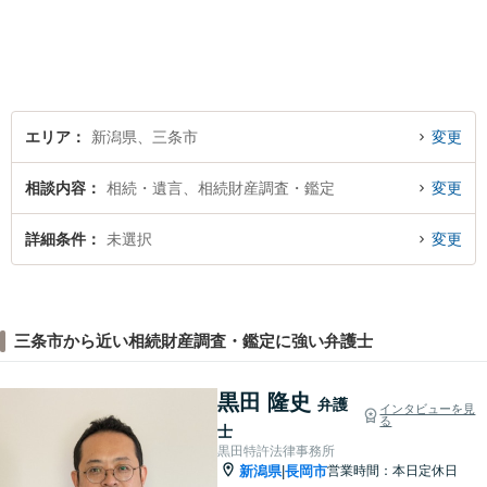
無料】【土曜相談可】
エリア
新潟県、三条市
変更
相談内容
相続・遺言、相続財産調査・鑑定
変更
詳細条件
未選択
変更
三条市から近い相続財産調査・鑑定に強い弁護士
黒田 隆史
弁護
インタビューを見
る
士
黒田特許法律事務所
新潟県
長岡市
営業時間：本日定休日
|