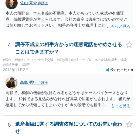
佐山 亮介
弁護士
本人の預貯金、本人名義の不動産、本人がもっていた株式や有価証
券、仮想通貨等が考えられます。会社の資産は遺産ではないのでそこ
は切り離してお考え下さい。 相手の弁護士や税理士に頼んでも守秘義
務を理由に断られる可能性が高いです。 資料は調停を起こしてから任
意に開示を求め、応じなければ「調査嘱託」という手続きを使って銀
行等に照会をかけることになるでしょう。 不動産は、相続登記が済ん
4
調停不成立の相手方からの迷惑電話をやめさせる
でいなければ市役所ないし区役所に、お子様と義父様のつながりがわ
ことはできますか？
かる戸籍一式を揃えてもちこみ、「名寄せ」という手続きをすると、
#調停
#相続トラブルの代理交渉
#家族間の相続トラブル
#相続財産調査・鑑定
分かると思います。遺産分割協議書の偽造等により既に相続登記され
#相続放棄
#調停
てしまっている場合は、住所などに当たりをつけて登記名義を調べて
2018年11月2日
役にたった
9
探すことになるでしょう。 代理人弁護士を立てられるのはおすすめで
すが、現代では、各々が自由に価格設定をしていますので、特に相場
高島 秀行
弁護士
はお示しできません。ただし、かつて日本弁護士連合会が設けていた
報酬基準を踏まえて価格設定している弁護士は一定数いると思います
高裁で、和解の機会が設けられるかどうかはケースバイケースとなり
ので、それが一応の目安となるでしょう。
ます。 和解できる見込みがなければ高裁で決定がなされます。 審判が
確定してから依頼してもよいですが 今の段階でも相手方の連絡が迷惑
であれば 弁護士に依頼してもよいと思います。
5
遺産相続に関する調査依頼についてのお問い合わ
せ