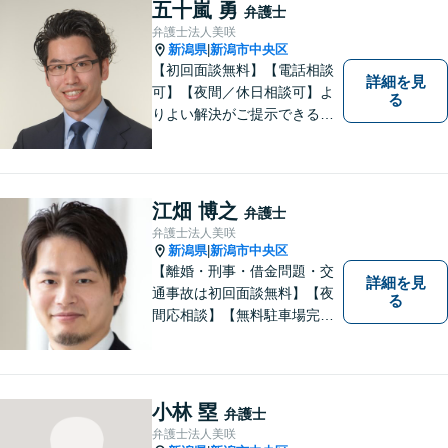
体を把握し、真の利益を追及
五十嵐 勇
弁護士
します
弁護士法人美咲
新潟県
新潟市中央区
|
【初回面談無料】【電話相談
詳細を見
可】【夜間／休日相談可】よ
る
りよい解決がご提示できるよ
う、全力でサポートさせてい
ただきます。お困りの方は、
お気軽にご相談ください。
江畑 博之
弁護士
弁護士法人美咲
新潟県
新潟市中央区
|
【離婚・刑事・借金問題・交
詳細を見
通事故は初回面談無料】【夜
る
間応相談】【無料駐車場完
備】明確かつリーズナブルな
料金をご提案。難しい法律用
語も丁寧に解説いたします。
個人の方も法人の方も、お気
小林 塁
弁護士
軽にご相談ください。
弁護士法人美咲