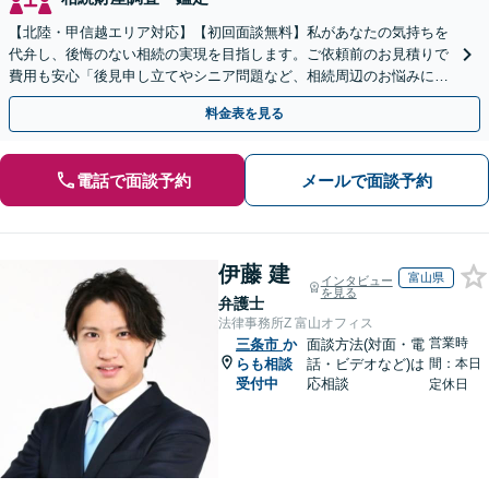
【北陸・甲信越エリア対応】【初回面談無料】私があなたの気持ちを
代弁し、後悔のない相続の実現を目指します。ご依頼前のお見積りで
費用も安心「後見申し立てやシニア問題など、相続周辺のお悩みにも
対処可能」【WEB面談対応】
料金表を見る
電話で面談予約
メールで面談予約
伊藤 建
富山県
インタビュー
を見る
弁護士
法律事務所Z 富山オフィス
営業時
三条市
か
面談方法(対面・電
らも相談
話・ビデオなど)は
間：本日
受付中
応相談
定休日