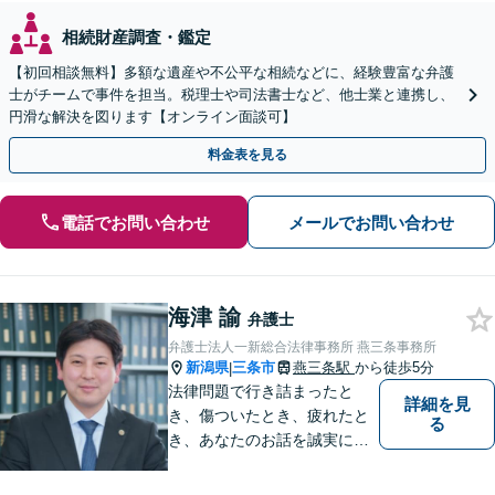
相続財産調査・鑑定
【初回相談無料】多額な遺産や不公平な相続などに、経験豊富な弁護
士がチームで事件を担当。税理士や司法書士など、他士業と連携し、
円滑な解決を図ります【オンライン面談可】
料金表を見る
電話でお問い合わせ
メールでお問い合わせ
海津 諭
弁護士
弁護士法人一新総合法律事務所 燕三条事務所
新潟県
三条市
燕三条駅
から徒歩5分
|
法律問題で行き詰まったと
詳細を見
き、傷ついたとき、疲れたと
る
き、あなたのお話を誠実にお
聞きします【相続・債務整
理・不貞慰謝料は相談料初回