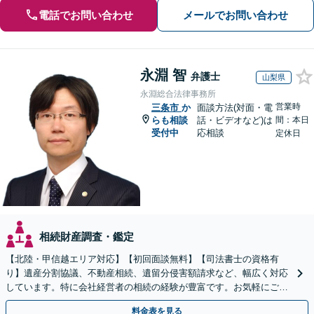
電話でお問い合わせ
メールでお問い合わせ
永淵 智
弁護士
山梨県
永淵総合法律事務所
営業時
三条市
か
面談方法(対面・電
らも相談
話・ビデオなど)は
間：本日
受付中
応相談
定休日
相続財産調査・鑑定
【北陸・甲信越エリア対応】【初回面談無料】【司法書士の資格有
り】遺産分割協議、不動産相続、遺留分侵害額請求など、幅広く対応
しています。特に会社経営者の相続の経験が豊富です。お気軽にご相
談ください。【休日・夜間面談可】【オンライン面談可】
料金表を見る