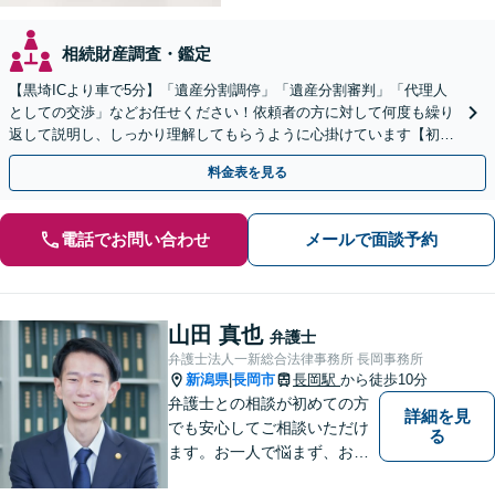
相続財産調査・鑑定
【黒埼ICより車で5分】「遺産分割調停」「遺産分割審判」「代理人
としての交渉」などお任せください！依頼者の方に対して何度も繰り
返して説明し、しっかり理解してもらうように心掛けています【初回
相談は無料】
料金表を見る
電話でお問い合わせ
メールで面談予約
山田 真也
弁護士
弁護士法人一新総合法律事務所 長岡事務所
新潟県
長岡市
長岡駅
から徒歩10分
|
弁護士との相談が初めての方
詳細を見
でも安心してご相談いただけ
る
ます。お一人で悩まず、お気
軽にご相談ください。【土曜