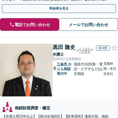
執行／事業承継など、お任せください」【休日相談あり】
料金表を見る
電話でお問い合わせ
メールでお問い合わせ
黒田 隆史
新潟県
インタビュ
ーを見る
弁護士
黒田特許法律事務所
営業時
三条市
か
面談方法(対面・電
らも相談
話・ビデオなど)は
間：本日
受付中
応相談
定休日
相続財産調査・鑑定
【弁護士歴15年以上】【新潟全域対応】【駐車場有】遺産分割、相続