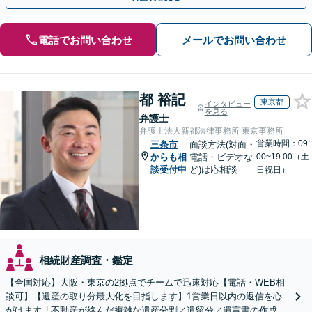
電話でお問い合わせ
メールでお問い合わせ
都 裕記
東京都
インタビュー
を見る
弁護士
弁護士法人新都法律事務所 東京事務所
営業時間：09:
三条市
面談方法(対面・
からも相
電話・ビデオな
00~19:00（土
談受付中
ど)は応相談
日祝日）
相続財産調査・鑑定
【全国対応】大阪・東京の2拠点でチームで迅速対応【電話・WEB相
談可】【遺産の取り分最大化を目指します】1営業日以内の返信を心
がけます「不動産が絡んだ複雑な遺産分割／遺留分／遺言書の作成・