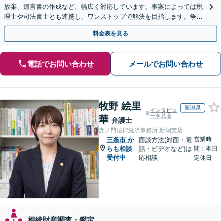
放棄、遺言書の作成など、幅広く対応しています。事案によっては税
理士や司法書士とも連携し、ワンストップで解決を目指します。争い
を防ぐためにもぜひご相談ください。【分割払い可】
料金表を見る
電話でお問い合わせ
メールでお問い合わせ
牧野 絵里
新潟県
インタビュ
ーを見る
華
弁護士
虎ノ門法律経済事務所 新潟支店
営業時
三条市
か
面談方法(対面・電
らも相談
話・ビデオなど)は
間：本日
受付中
応相談
定休日
相続財産調査・鑑定