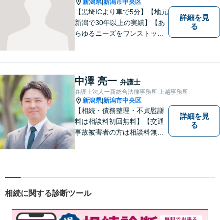
新潟県
新潟市中央区
|
【黒埼ICより車で5分】【地元
詳細を見
新潟で30年以上の実績】【あ
る
らゆるニーズをワンストップ
でサポート】依頼者の方々の
ご要望をしっかりと聞き、そ
れを実現できるよう、最大限
の努力をいたします。
中澤 亮一
弁護士
弁護士法人一新総合法律事務所 上越事務所
新潟県
新潟市中央区
|
【相続・債務整理・不貞慰謝
詳細を見
料は相談料初回無料】【交通
る
事故被害者の方は相談料無料
（弁護士費用特約利用の場合
は除く）】気軽に相談してい
ただける弁護士になりたいと
思っています。
相続に関する診断ツール