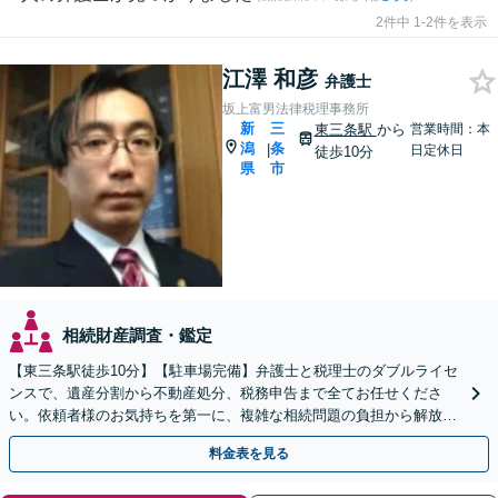
2件中 1-2件を表示
江澤 和彦
弁護士
坂上富男法律税理事務所
新
三
東三条駅
から
営業時間：本
潟
条
|
日定休日
徒歩10分
県
市
相続財産調査・鑑定
【東三条駅徒歩10分】【駐車場完備】弁護士と税理士のダブルライセ
ンスで、遺産分割から不動産処分、税務申告まで全てお任せくださ
い。依頼者様のお気持ちを第一に、複雑な相続問題の負担から解放さ
れ、心からの笑顔を取り戻せるよう尽力します。
料金表を見る