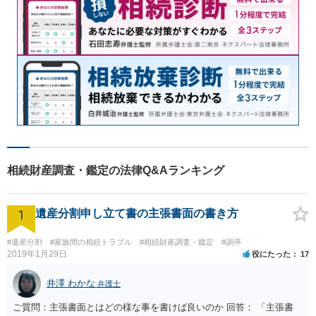
相続財産調査・鑑定の法律Q&Aランキング
1
遺産分割申し立て書の主張書面の書き方
#遺産分割
#家族間の相続トラブル
#相続財産調査・鑑定
#調停
2019年1月29日
役にたった
17
井澤 わかな
弁護士
ご質問：主張書面とはどの様な事を書けば良いのか 回答： 「主張書