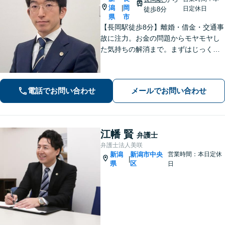
潟
岡
|
日定休日
徒歩8分
県
市
【長岡駅徒歩8分】離婚・借金・交通事
故に注力。お金の問題からモヤモヤし
た気持ちの解消まで。まずはじっくり
お話を伺い、気持ちに寄り添いながら
解決をサポートします。【話しやすさ
を大切に／LINE・オンライン相談可】
電話でお問い合わせ
メールでお問い合わせ
江幡 賢
弁護士
弁護士法人美咲
新潟
新潟市中央
営業時間：本日定休
|
県
区
日