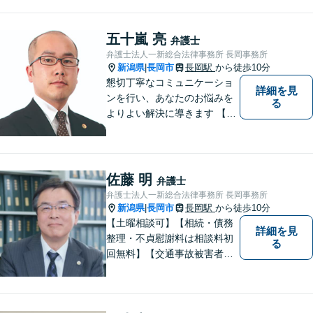
相談可】【相続・債務整理・
不貞慰謝料は相談料初回無
料】【交通事故被害者の方は
五十嵐 亮
弁護士
相談料無料（弁護士費用特約
弁護士法人一新総合法律事務所 長岡事務所
利用の場合は除く）】
新潟県
長岡市
長岡駅
から徒歩10分
|
懇切丁寧なコミュニケーショ
詳細を見
ンを行い、あなたのお悩みを
る
よりよい解決に導きます 【交
通事故被害者の方は相談料無
料（弁護士費用特約利用の場
合は除く）】【相続・債務整
理・労災・不貞慰謝料は相談
佐藤 明
弁護士
料初回無料】【土曜相談可】
弁護士法人一新総合法律事務所 長岡事務所
新潟県
長岡市
長岡駅
から徒歩10分
|
【土曜相談可】【相続・債務
詳細を見
整理・不貞慰謝料は相談料初
る
回無料】【交通事故被害者の
方は相談料無料（弁護士費用
特約利用の場合は除く）】依
頼者の話によく耳を傾け、全