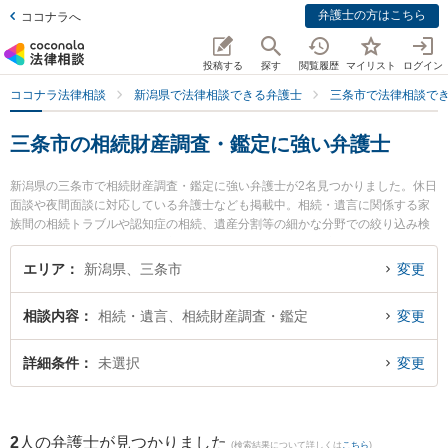
弁護士の方はこちら
ココナラへ
投稿する
探す
閲覧履歴
マイリスト
ログイン
ココナラ法律相談
新潟県で法律相談できる弁護士
三条市で法律相談で
三条市の相続財産調査・鑑定に強い弁護士
新潟県の三条市で相続財産調査・鑑定に強い弁護士が2名見つかりました。休日
面談や夜間面談に対応している弁護士なども掲載中。相続・遺言に関係する家
族間の相続トラブルや認知症の相続、遺産分割等の細かな分野での絞り込み検
索もでき便利です。特に坂上富男法律税理事務所の江澤 和彦弁護士や弁護士法
人一新総合法律事務所 燕三条事務所の海津 諭弁護士のプロフィール情報や弁護
エリア
新潟県、三条市
変更
士費用、強みなどが注目されています。『三条市で土日や夜間に発生した相続
財産調査・鑑定のトラブルを今すぐに弁護士に相談したい』『相続財産調査・
相談内容
相続・遺言、相続財産調査・鑑定
変更
鑑定のトラブル解決の実績豊富な近くの弁護士を検索したい』『初回相談無料
で相続財産調査・鑑定を法律相談できる三条市内の弁護士に相談予約したい』
などでお困りの相談者さんにおすすめです。
詳細条件
未選択
変更
2
人の弁護士が見つかりました
(検索結果について詳しくは
こちら
)