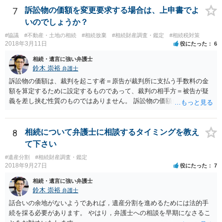
することはありませんので、数年後に借金が発見される可能性はほぼ
7
訴訟物の価額を変更要求する場合は、上申書でよ
ありません。 なお、私が扱った相続放棄を検討していた案件で、期間
いのでしょうか？
伸長して調査したところ、サラ金に対する過払金など相当な財産が見
#協議
#不動産・土地の相続
#相続放棄
#相続財産調査・鑑定
#相続税対策
つかったため相続したという事例がありました。
2018年3月11日
役にたった
6
相続・遺言に強い弁護士
鈴木 崇裕
弁護士
訴訟物の価額は、裁判を起こす者＝原告が裁判所に支払う手数料の金
額を算定するために設定するものであって、裁判の相手方＝被告が疑
義を差し挟む性質のものではありません。 訴訟物の価額自体が裁判の
目的（審理の対象）となることもありませんので、上申書や証拠を出
したとしても、変更されることはありません。
8
相続について弁護士に相談するタイミングを教え
て下さい
#遺産分割
#相続財産調査・鑑定
2018年9月27日
役にたった
7
相続・遺言に強い弁護士
鈴木 崇裕
弁護士
話合いの余地がないようであれば，遺産分割を進めるためには法的手
続を採る必要があります。 やはり，弁護士への相談を早期になさるこ