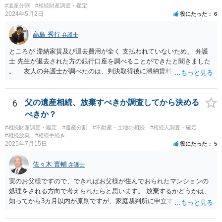
#遺産分割
#相続財産調査・鑑定
2024年5月2日
役にたった
6
高島 秀行
弁護士
ところが 滞納家賃及び退去費用が全く 支払われていないため、 弁護
士 先生が退去された方の銀行口座を調べることができたと聞きました
。 友人の弁護士が調べたのは、判決取得後に滞納賃料回収のため
に、預金の有無及び残高の開示を求めたもので 判決を取るために、
預金の入出金履歴を調べたわけではありません。 残念ながら、事案
や目的も異なりますし、開示の内容も異なります。
6
父の遺産相続、放棄すべきか調査してから決める
べきか？
#相続財産調査・鑑定
#遺産分割
#不動産・土地の相続
#相続人調査・確定
#相続放棄
#相続手続き
2025年7月15日
役にたった
5
佐々木 晋輔
弁護士
実のお父様ですので、できればお父様が住んでおられたマンションの
処理をされる方向で考えられたらと思います。 放棄するかどうかは、
知ってから3カ月以内が原則ですが、家庭裁判所に申立すれば3カ月の
期間を伸長することができます。 その間に、財産の状況を調査して、
放棄するかどうか決めることができます。 銀行やサラ金が数年も放置