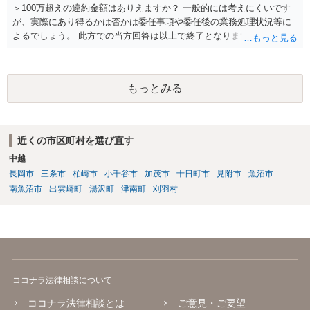
＞100万超えの違約金額はありえますか？ 一般的には考えにくいです
が、実際にあり得るかは否かは委任事項や委任後の業務処理状況等に
よるでしょう。 此方での当方回答は以上で終了となりますが、参考に
なりましたら幸いです。
もっとみる
近くの市区町村を選び直す
中越
長岡市
三条市
柏崎市
小千谷市
加茂市
十日町市
見附市
魚沼市
南魚沼市
出雲崎町
湯沢町
津南町
刈羽村
ココナラ法律相談について
ココナラ法律相談とは
ご意見・ご要望