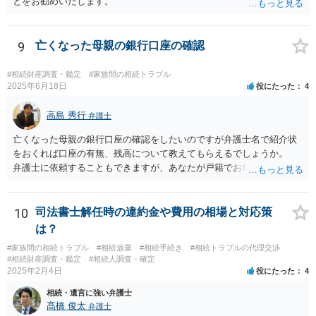
とをお勧めいたします。
9
亡くなった母親の銀行口座の確認
#相続財産調査・鑑定
#家族間の相続トラブル
2025年6月18日
役にたった
4
高島 秀行
弁護士
亡くなった母親の銀行口座の確認をしたいのですが弁護士名で紹介状
をおくれば口座の有無、残高について教えてもらえるでしょうか。
弁護士に依頼することもできますが、あなたが戸籍でお母さんの相続
人であり、相続人本人であることなどを証明すれば、口座の有無や残
高は教えてくれると思います。 自分ではよくわからないということ
であれば、弁護士に相談し依頼されたら良いと思います。
10
司法書士解任時の違約金や費用の相場と対応策
は？
#家族間の相続トラブル
#相続放棄
#相続手続き
#相続トラブルの代理交渉
#相続財産調査・鑑定
#相続人調査・確定
2025年2月4日
役にたった
4
相続・遺言に強い弁護士
髙橋 俊太
弁護士