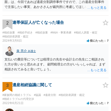
面」は、今回であれば遺産分割調停事件ですので、この遺産分割事件
で主張したい事実、あかささんが裁判所に考慮してほしいと思う、亡
くなった方・あかささん・お姉さん間の事情などを記入することにな
ります。 もし、主張したい事実や考慮してほしい事情に関連して
資料を持っているようであれば、主張書面とは別で提出できます。も
2
連帯保証人が亡くなった場合
し、お姉さんに見られたくないような資料がある場合、「非開示の希
望に関する申出書」と共に提出することも考えられます。 ご質問：書
#相続放棄
#相続手続き
#相続放棄
#M&A・事業承継
#相続人調査・確定
いた方が良い事と書かない方が良い事 回答： お姉さんが申立書の「申
#相続財産調査・鑑定
2024年3月6日
役にたった
7
立ての趣旨」のところに書いている遺産の分け方に対して意見があれ
ば、まずそれを書くとよいです。 次に「申立ての理由」のところに、
泉 亮介
なぜ調停を申し立てたのか(例えば、あかささんと話合いが出来ない／
弁護士
決裂した、など)や亡くなった方・あかささん・お姉さん間の事情やい
支払いの費目等については税理士の先生や会計士の先生にご相談され
きさつなどが書かれていると思うので、あかささんから見てそれは違
た方が良いかと思われます。 顧問税理士の方がいらっしゃれば、まず
うと感じるところは、どのように違うのか、など書くとよいです。 そ
相談されてみると良いでしょう。
の他、お姉さんの申立書には書かれていないけど、どのように遺産を
分けるかを決めるについてあかささんが重要だと考える事情があれば
(例えば、○○のときにお姉さんは亡くなった方からお金を援助してもら
3
遺産相続協議に関して
った等)、それも書くとよいです。 書かない方が良いと思うことは、遺
産分割に関係ない(と思われる)いきさつを沢山盛り込むことだと考えま
#家族間の相続トラブル
#協議
#遺産分割
#相続財産調査・鑑定
す(あくまで遺産分割に関係することに留める方が、裁判所や調停委員
#相続トラブルの代理交渉
の方に事情を理解してもらいやすいと思います)。
2022年6月21日
役にたった
7