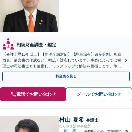
相続財産調査・鑑定
【弁護士歴15年以上】【新潟全域対応】【駐車場有】遺産分割、相続
放棄、遺言書の作成など、幅広く対応しています。事案によっては税
理士や司法書士とも連携し、ワンストップで解決を目指します。争い
を防ぐためにもぜひご相談ください。【分割払い可】
料金表を見る
電話でお問い合わせ
メールでお問い合わせ
村山 夏希
弁護士
むらやま法律事務所
新
長
長岡駅
から
営業時間：本