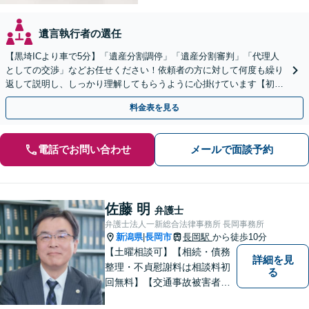
遺言執行者の選任
【黒埼ICより車で5分】「遺産分割調停」「遺産分割審判」「代理人
としての交渉」などお任せください！依頼者の方に対して何度も繰り
返して説明し、しっかり理解してもらうように心掛けています【初回
相談は無料】
料金表を見る
電話でお問い合わせ
メールで面談予約
佐藤 明
弁護士
弁護士法人一新総合法律事務所 長岡事務所
新潟県
長岡市
長岡駅
から徒歩10分
|
【土曜相談可】【相続・債務
詳細を見
整理・不貞慰謝料は相談料初
る
回無料】【交通事故被害者の
方は相談料無料（弁護士費用