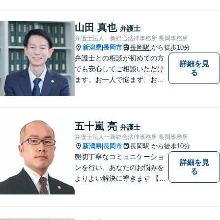
特約利用の場合は除く）】依
頼者の話によく耳を傾け、全
体を把握し、真の利益を追及
山田 真也
弁護士
します
弁護士法人一新総合法律事務所 長岡事務所
新潟県
長岡市
長岡駅
から徒歩10分
|
弁護士との相談が初めての方
詳細を見
でも安心してご相談いただけ
る
ます。お一人で悩まず、お気
軽にご相談ください。【土曜
相談可】【相続・債務整理・
不貞慰謝料は相談料初回無
料】【交通事故被害者の方は
五十嵐 亮
弁護士
相談料無料（弁護士費用特約
弁護士法人一新総合法律事務所 長岡事務所
利用の場合は除く）】
新潟県
長岡市
長岡駅
から徒歩10分
|
懇切丁寧なコミュニケーショ
詳細を見
ンを行い、あなたのお悩みを
る
よりよい解決に導きます 【交
通事故被害者の方は相談料無
料（弁護士費用特約利用の場
合は除く）】【相続・債務整