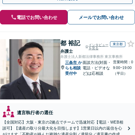
電話でお問い合わせ
メールでお問い合わせ
都 裕記
東京都
インタビュー
を見る
弁護士
弁護士法人新都法律事務所 東京事務所
営業時間：0
三条市
か
面談方法(対面・
らも相談
電話・ビデオな
9:00~19:00
受付中
ど)は応相談
（平日）
遺言執行者の選任
【全国対応】大阪・東京の2拠点でチームで迅速対応【電話・WEB相
談可】【遺産の取り分最大化を目指します】1営業日以内の返信を心
がけます「不動産が絡んだ複雑な遺産分割／遺留分／遺言書の作成・