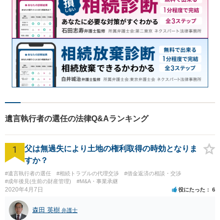
遺言執行者の選任の法律Q&Aランキング
1
父は無過失により土地の権利取得の時効となりま
すか？
#遺言執行者の選任
#相続トラブルの代理交渉
#借金返済の相談・交渉
#成年後見(生前の財産管理)
#M&A・事業承継
2020年4月7日
役にたった
6
森田 英樹
弁護士