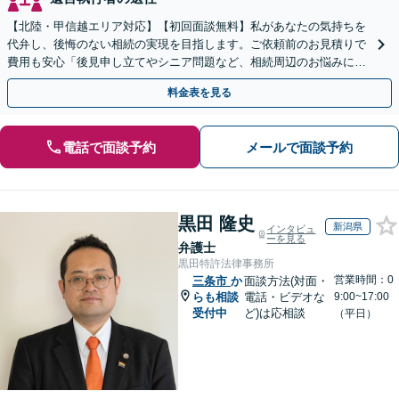
【北陸・甲信越エリア対応】【初回面談無料】私があなたの気持ちを
代弁し、後悔のない相続の実現を目指します。ご依頼前のお見積りで
費用も安心「後見申し立てやシニア問題など、相続周辺のお悩みにも
対処可能」【WEB面談対応】
料金表を見る
電話で面談予約
メールで面談予約
黒田 隆史
新潟県
インタビュ
ーを見る
弁護士
黒田特許法律事務所
営業時間：0
三条市
か
面談方法(対面・
らも相談
電話・ビデオな
9:00~17:00
受付中
ど)は応相談
（平日）