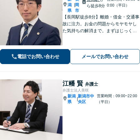
潟
岡
|
0:00（平日）
ら徒歩8分
県
市
【長岡駅徒歩8分】離婚・借金・交通事
故に注力。お金の問題からモヤモヤし
た気持ちの解消まで。まずはじっくり
お話を伺い、気持ちに寄り添いながら
解決をサポートします。【話しやすさ
を大切に／LINE・オンライン相談可】
電話でお問い合わせ
メールでお問い合わせ
江幡 賢
弁護士
弁護士法人美咲
新潟
新潟市中
営業時間：09:00~22:00
|
県
央区
（平日）