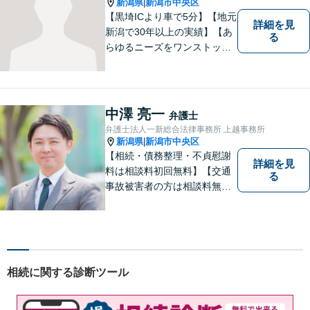
新潟県
新潟市中央区
|
【黒埼ICより車で5分】【地元
詳細を見
新潟で30年以上の実績】【あ
る
らゆるニーズをワンストップ
でサポート】依頼者の方々の
ご要望をしっかりと聞き、そ
れを実現できるよう、最大限
の努力をいたします。
中澤 亮一
弁護士
弁護士法人一新総合法律事務所 上越事務所
新潟県
新潟市中央区
|
【相続・債務整理・不貞慰謝
詳細を見
料は相談料初回無料】【交通
る
事故被害者の方は相談料無料
（弁護士費用特約利用の場合
は除く）】気軽に相談してい
ただける弁護士になりたいと
思っています。
相続に関する診断ツール