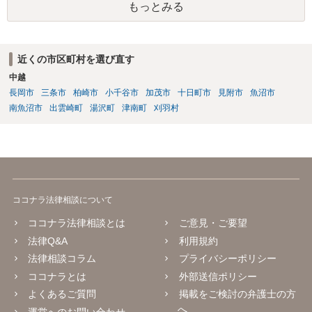
もっとみる
近くの市区町村を選び直す
中越
長岡市
三条市
柏崎市
小千谷市
加茂市
十日町市
見附市
魚沼市
南魚沼市
出雲崎町
湯沢町
津南町
刈羽村
ココナラ法律相談について
ココナラ法律相談とは
ご意見・ご要望
法律Q&A
利用規約
法律相談コラム
プライバシーポリシー
ココナラとは
外部送信ポリシー
よくあるご質問
掲載をご検討の弁護士の方
へ
運営へのお問い合わせ