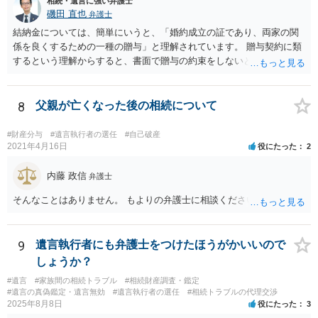
相続・遺言に強い弁護士
磯田 直也
弁護士
結納金については、簡単にいうと、「婚約成立の証であり、両家の関
係を良くするための一種の贈与」と理解されています。 贈与契約に類
するという理解からすると、書面で贈与の約束をしないと相手方は支
払いを請求できません。 反面、実際に支払ったあとから返金を求める
ことは困難です。 くれぐれも今後お気をつけください。 弁護士に対応
を依頼されるのも悪くはありませんが、感情的な理由が強いと思いま
8
父親が亡くなった後の相続について
すので法的観点から説得を試みても解決は難しいように思います。
#財産分与
#遺言執行者の選任
#自己破産
2021年4月16日
役にたった
2
内藤 政信
弁護士
そんなことはありません。 もよりの弁護士に相談ください。
9
遺言執行者にも弁護士をつけたほうがかいいので
しょうか？
#遺言
#家族間の相続トラブル
#相続財産調査・鑑定
#遺言の真偽鑑定・遺言無効
#遺言執行者の選任
#相続トラブルの代理交渉
2025年8月8日
役にたった
3