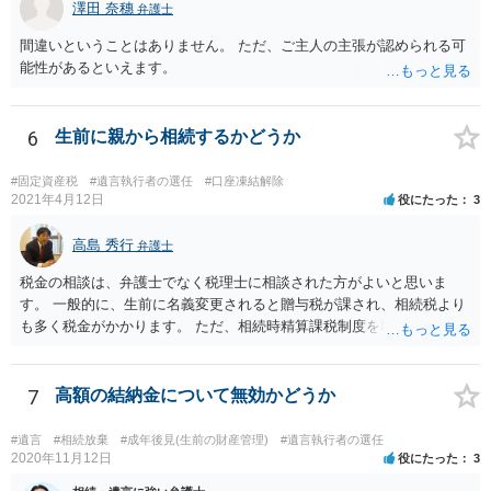
澤田 奈穗
弁護士
間違いということはありません。 ただ、ご主人の主張が認められる可
能性があるといえます。
6
生前に親から相続するかどうか
#固定資産税
#遺言執行者の選任
#口座凍結解除
2021年4月12日
役にたった
3
高島 秀行
弁護士
税金の相談は、弁護士でなく税理士に相談された方がよいと思いま
す。 一般的に、生前に名義変更されると贈与税が課され、相続税より
も多く税金がかかります。 ただ、相続時精算課税制度を取れば、実質
的に相続税と同等の税金で済む可能性があります。 実際に税理士にど
ういう場合にどれくらい税金がかかるか計算してもらって どういう方
針を取るか決められたらよいと思います。
7
高額の結納金について無効かどうか
#遺言
#相続放棄
#成年後見(生前の財産管理)
#遺言執行者の選任
2020年11月12日
役にたった
3