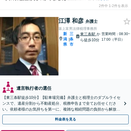
2件中 1-2件を表示
江澤 和彦
弁護士
坂上富男法律税理事務所
新
三
東三条駅
か
営業時間：08:30~
潟
条
|
17:00（平日）
ら徒歩10分
県
市
遺言執行者の選任
【東三条駅徒歩10分】【駐車場完備】弁護士と税理士のダブルライセ
ンスで、遺産分割から不動産処分、税務申告まで全てお任せくださ
い。依頼者様のお気持ちを第一に、複雑な相続問題の負担から解放さ
れ、心からの笑顔を取り戻せるよう尽力します。
料金表を見る