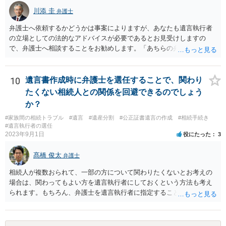
川添 圭
弁護士
弁護士へ依頼するかどうかは事案によりますが、あなたも遺言執行者
の立場としての法的なアドバイスが必要であるとお見受けしますの
で、弁護士へ相談することをお勧めします。「あちらの弁護士」（元
嫁と娘の弁護士のことでしょうか）へ聴いても、自分に有利な主張や
誘導しかしてこないと思います。
10
遺言書作成時に弁護士を選任することで、関わり
たくない相続人との関係を回避できるのでしょう
か？
#家族間の相続トラブル
#遺言
#遺産分割
#公正証書遺言の作成
#相続手続き
#遺言執行者の選任
2023年9月1日
役にたった
3
髙橋 俊太
弁護士
相続人が複数おられて、一部の方について関わりたくないとお考えの
場合は、関わってもよい方を遺言執行者にしておくという方法も考え
られます。もちろん、弁護士を遺言執行者に指定することもできます
が、（関わってもよい）相続人を遺言執行者に指定しておいて、その
方に再委任の権限を付与しておくという方法もあります。 一度、弁護
士に直接ご相談されることをお勧めいたします。