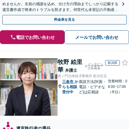
めませんか。生前の感謝を込め、分け方の理由までしっかり記載する
遺言書作成で将来のトラブルを防ぎます。何世代も未登記の不動産問
題も対応可能。【電話相談・WEB面談可】
料金表を見る
電話でお問い合わせ
メールでお問い合わせ
牧野 絵里
新潟県
インタビュ
ーを見る
華
弁護士
虎ノ門法律経済事務所 新潟支店
営業時間：0
三条市
か
面談方法(対面・
らも相談
電話・ビデオな
8:00~17:00
受付中
ど)は応相談
（平日）
遺言執行者の選任