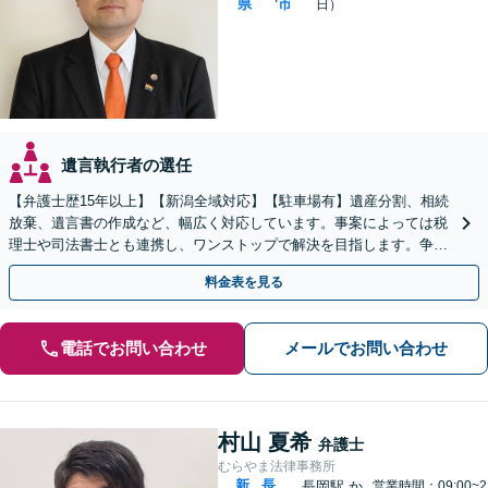
県
市
日）
遺言執行者の選任
【弁護士歴15年以上】【新潟全域対応】【駐車場有】遺産分割、相続
放棄、遺言書の作成など、幅広く対応しています。事案によっては税
理士や司法書士とも連携し、ワンストップで解決を目指します。争い
を防ぐためにもぜひご相談ください。【分割払い可】
料金表を見る
電話でお問い合わせ
メールでお問い合わせ
村山 夏希
弁護士
むらやま法律事務所
新
長
長岡駅
か
営業時間：09:00~2