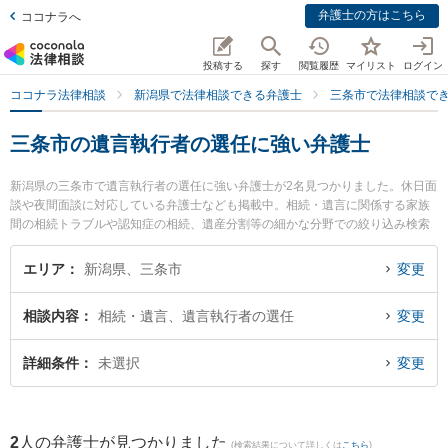
弁護士の方はこちら
ココナラへ
投稿する
探す
閲覧履歴
マイリスト
ログイン
ココナラ法律相談
新潟県で法律相談できる弁護士
三条市で法律相談で
三条市の遺言執行者の選任に強い弁護士
新潟県の三条市で遺言執行者の選任に強い弁護士が2名見つかりました。休日面
談や夜間面談に対応している弁護士なども掲載中。相続・遺言に関係する家族
間の相続トラブルや認知症の相続、遺産分割等の細かな分野での絞り込み検索
もでき便利です。特に坂上富男法律税理事務所の江澤 和彦弁護士や弁護士法人
一新総合法律事務所 燕三条事務所の海津 諭弁護士のプロフィール情報や弁護士
エリア
新潟県、三条市
変更
費用、強みなどが注目されています。『三条市で土日や夜間に発生した遺言執
行者の選任のトラブルを今すぐに弁護士に相談したい』『遺言執行者の選任の
相談内容
相続・遺言、遺言執行者の選任
変更
トラブル解決の実績豊富な近くの弁護士を検索したい』『初回相談無料で遺言
執行者の選任を法律相談できる三条市内の弁護士に相談予約したい』などでお
困りの相談者さんにおすすめです。
詳細条件
未選択
変更
2
人の弁護士が見つかりました
(検索結果について詳しくは
こちら
)