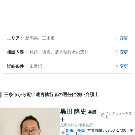
無料】【土曜相談可】
エリア
新潟県、三条市
変更
相談内容
相続・遺言、遺言執行者の選任
変更
詳細条件
未選択
変更
三条市から近い遺言執行者の選任に強い弁護士
黒田 隆史
弁護
インタビューを見
る
士
黒田特許法律事務所
新潟
長岡
営業時間：09:00~17:00（平
|