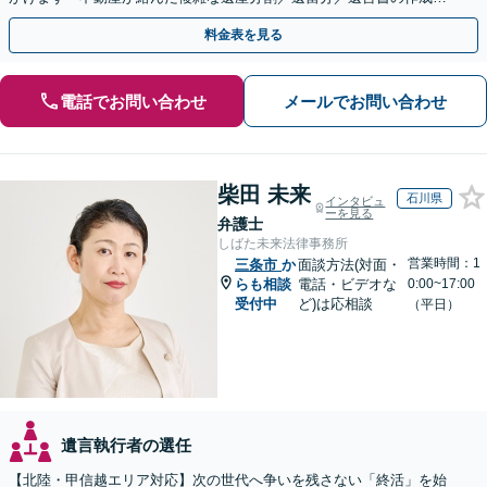
執行／事業承継など、お任せください」【休日相談あり】
料金表を見る
電話でお問い合わせ
メールでお問い合わせ
柴田 未来
石川県
インタビュ
ーを見る
弁護士
しばた未来法律事務所
営業時間：1
三条市
か
面談方法(対面・
らも相談
電話・ビデオな
0:00~17:00
受付中
ど)は応相談
（平日）
遺言執行者の選任
【北陸・甲信越エリア対応】次の世代へ争いを残さない「終活」を始