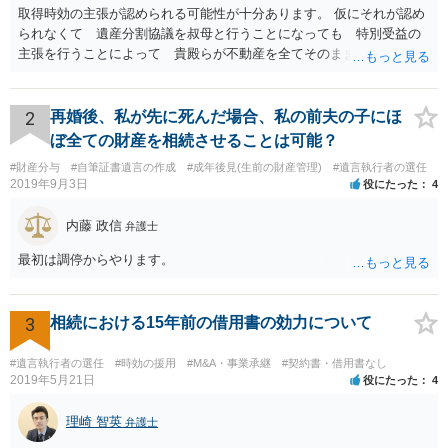
取得時効の主張が認められる可能性が十分あります。 仮にそれが認め
られなくて 遺産分割協議を叔母と行うことになっても 特別受益の
主張を行うことによって 貴殿らが不動産を全てそのまま取得できる
ことが可能でしょう。
2
再婚後、私が先に死んだ場合、私の前夫の子にほ
ぼ全ての財産を相続させることは可能？
#財産分与
#自筆証書遺言の作成
#成年後見(生前の財産管理)
#遺言執行者の選任
2019年9月3日
役にたった
4
内藤 政信
弁護士
最初は調停からやります。
3
相続における15年前の借用書の効力について
#遺言執行者の選任
#時効の援用
#M&A・事業承継
#契約書・借用書なし
2019年5月21日
役にたった
4
理崎 智英
弁護士