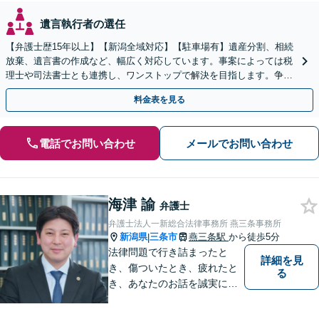
遺言執行者の選任
【弁護士歴15年以上】【新潟全域対応】【駐車場有】遺産分割、相続
放棄、遺言書の作成など、幅広く対応しています。事案によっては税
理士や司法書士とも連携し、ワンストップで解決を目指します。争い
を防ぐためにもぜひご相談ください。【分割払い可】
料金表を見る
電話でお問い合わせ
メールでお問い合わせ
海津 諭
弁護士
弁護士法人一新総合法律事務所 燕三条事務所
新潟県
三条市
燕三条駅
から徒歩5分
|
法律問題で行き詰まったと
詳細を見
き、傷ついたとき、疲れたと
る
き、あなたのお話を誠実にお
聞きします【相続・債務整
理・不貞慰謝料は相談料初回