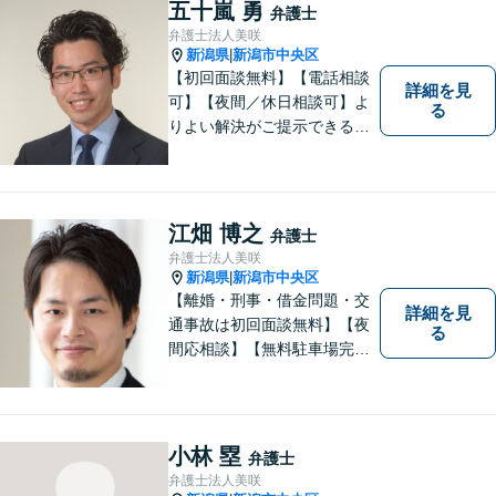
理・労災・不貞慰謝料は相談
五十嵐 勇
弁護士
料初回無料】【土曜相談可】
弁護士法人美咲
新潟県
新潟市中央区
|
【初回面談無料】【電話相談
詳細を見
可】【夜間／休日相談可】よ
る
りよい解決がご提示できるよ
う、全力でサポートさせてい
ただきます。お困りの方は、
お気軽にご相談ください。
江畑 博之
弁護士
弁護士法人美咲
新潟県
新潟市中央区
|
【離婚・刑事・借金問題・交
詳細を見
通事故は初回面談無料】【夜
る
間応相談】【無料駐車場完
備】明確かつリーズナブルな
料金をご提案。難しい法律用
語も丁寧に解説いたします。
個人の方も法人の方も、お気
小林 塁
弁護士
軽にご相談ください。
弁護士法人美咲