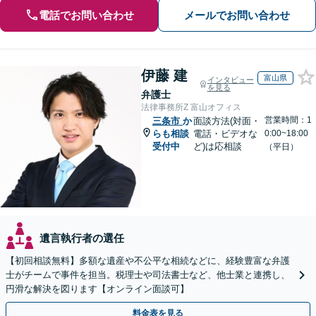
電話でお問い合わせ
メールでお問い合わせ
伊藤 建
富山県
インタビュー
を見る
弁護士
法律事務所Z 富山オフィス
営業時間：1
三条市
か
面談方法(対面・
らも相談
電話・ビデオな
0:00~18:00
受付中
ど)は応相談
（平日）
遺言執行者の選任
【初回相談無料】多額な遺産や不公平な相続などに、経験豊富な弁護
士がチームで事件を担当。税理士や司法書士など、他士業と連携し、
円滑な解決を図ります【オンライン面談可】
料金表を見る