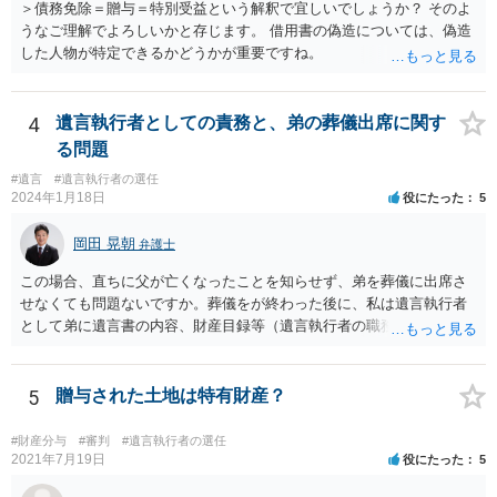
＞債務免除＝贈与＝特別受益という解釈で宜しいでしょうか？ そのよ
うなご理解でよろしいかと存じます。 借用書の偽造については、偽造
した人物が特定できるかどうかが重要ですね。
4
遺言執行者としての責務と、弟の葬儀出席に関す
る問題
#遺言
#遺言執行者の選任
2024年1月18日
役にたった
5
岡田 晃朝
弁護士
この場合、直ちに父が亡くなったことを知らせず、弟を葬儀に出席さ
せなくても問題ないですか。葬儀をが終わった後に、私は遺言執行者
として弟に遺言書の内容、財産目録等（遺言執行者の職務）を知らせ
ればよいですか。 葬儀は喪主が主催する行事ですから、誰を参加させ
るかは喪主の自由です。 呼ばなくてもかまいません。 そもそも、そう
いう法律関係にありません。 遺言の内容と遺産の総額の通知、公正証
5
贈与された土地は特有財産？
書でない場合は遺言の検認については、執行者に通知義務があるの
で、対応しましょう。 そのあとは遺留分の請求などがあればそれへの
#財産分与
#審判
#遺言執行者の選任
対応となるでしょう。
2021年7月19日
役にたった
5