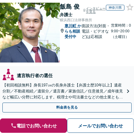
飯島 俊
神奈川県
インタビュー
を見る
弁護士
横浜西口法律事務所
営業時間：0
寒川町
か
面談方法(対面・
らも相談
電話・ビデオな
9:00~20:00
受付中
ど)は応相談
（土曜日）
遺言執行者の選任
【初回相談無料】身長197㎝の長身弁護士【弁護士歴10年以上】遺産
分割／不動産相続／遺留分／遺言書／家族信託／任意後見／成年後見
など幅広い分野に対応します。税理士や司法書士などの他士業とも連
携【出張相談】【夜間・休日面談】【横浜駅7分】
料金表を見る
電話でお問い合わせ
メールでお問い合わせ