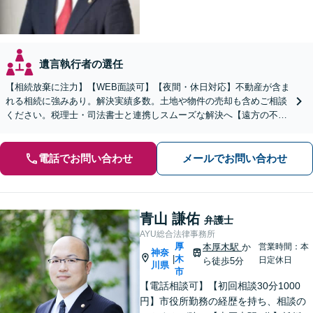
遺言執行者の選任
【相続放棄に注力】【WEB面談可】【夜間・休日対応】不動産が含ま
れる相続に強みあり。解決実績多数。土地や物件の売却も含めご相談
ください。税理士・司法書士と連携しスムーズな解決へ【遠方の不動
産もご相談ください】【初回相談30分1000円】
電話でお問い合わせ
メールでお問い合わせ
青山 謙佑
弁護士
AYU総合法律事務所
厚
本厚木駅
か
営業時間：本
神奈
木
|
日定休日
ら徒歩5分
川県
市
【電話相談可】【初回相談30分1000
円】市役所勤務の経歴を持ち、相談の