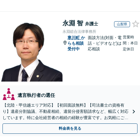
永淵 智
弁護士
山梨県
永淵総合法律事務所
営業時
寒川町
か
面談方法(対面・電
らも相談
話・ビデオなど)は
間：本日
受付中
応相談
定休日
遺言執行者の選任
【北陸・甲信越エリア対応】【初回面談無料】【司法書士の資格有
り】遺産分割協議、不動産相続、遺留分侵害額請求など、幅広く対応
しています。特に会社経営者の相続の経験が豊富です。お気軽にご相
談ください。【休日・夜間面談可】【オンライン面談可】
料金表を見る