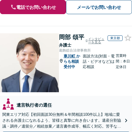
電話でお問い合わせ
メールでお問い合わせ
岡部 頌平
東京都
インタビュ
ーを見る
弁護士
葛飾総合法律事務所
営業時
寒川町
か
面談方法(対面・電
らも相談
話・ビデオなど)は
間：本日
受付中
応相談
定休日
遺言執行者の選任
関東エリア対応【初回面談30分無料＆年間相談100件以上】地域に愛
される弁護士になれるよう、皆様と真摯に向き合います。遺産分割協
議・調停／遺留分／相続放棄／遺言書作成等、幅広く対応。苦手な親