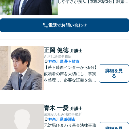
しやすさが強み【本厚木駅3分】離婚・
男女問題、相続・遺言、刑事事件、債
権回収など幅広く対応。面談の際に
は、傾聴と共感を大切にしています。
電話でお問い合わせ
一人で抱え込まずにご連絡ください。
正岡 健徳
弁護士
きざし法律事務所
神奈川県
茅ヶ崎市
|
【茅ヶ崎西インターから5分】
詳細を見
依頼者の声を大切にし、事実
る
を整理し、必要な証拠を集め
て、紛争を解決するお手伝い
をします。 どんなご相談にも
親身に対応し、皆さまの少し
でも明るい未来のために尽力
青木 一愛
弁護士
しますのでご安心ください。
綾瀬かわせみ法律事務所
【駐車場有】
神奈川県
綾瀬市
|
元対馬ひまわり基金法律事務
詳細を見