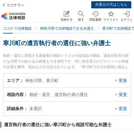
弁護士の方はこちら
ココナラへ
投稿する
探す
閲覧履歴
マイリスト
ログイン
ココナラ法律相談
神奈川県で法律相談できる弁護士
寒川町で法律相談
寒川町の遺言執行者の選任に強い弁護士
相続・遺言に関係する家族間の相続トラブルや認知症の相続、遺産分割等の細
かな分野での絞り込み検索もでき便利です。特に各弁護士のプロフィール情報
や弁護士費用、強みなどが注目されています。『寒川町で土日や夜間に発生し
た遺言執行者の選任のトラブルを今すぐに弁護士に相談したい』『遺言執行者
の選任のトラブル解決の実績豊富な近くの弁護士を検索したい』『初回相談無
エリア
神奈川県、寒川町
変更
料で遺言執行者の選任を法律相談できる寒川町内の弁護士に相談予約したい』
などでお困りの相談者さんにおすすめです。
相談内容
相続・遺言、遺言執行者の選任
変更
詳細条件
未選択
変更
遺言執行者の選任に強い寒川町から相談可能な弁護士