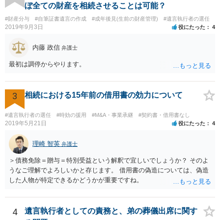
ぼ全ての財産を相続させることは可能？
#財産分与
#自筆証書遺言の作成
#成年後見(生前の財産管理)
#遺言執行者の選任
2019年9月3日
役にたった
4
内藤 政信
弁護士
最初は調停からやります。
3
相続における15年前の借用書の効力について
#遺言執行者の選任
#時効の援用
#M&A・事業承継
#契約書・借用書なし
2019年5月21日
役にたった
4
理崎 智英
弁護士
＞債務免除＝贈与＝特別受益という解釈で宜しいでしょうか？ そのよ
うなご理解でよろしいかと存じます。 借用書の偽造については、偽造
した人物が特定できるかどうかが重要ですね。
4
遺言執行者としての責務と、弟の葬儀出席に関す