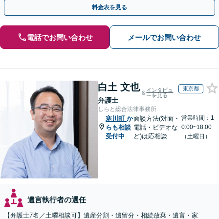
族との交渉や書面作成等も◎【分かりやすい費用体系】
料金表を見る
電話でお問い合わせ
メールでお問い合わせ
白土 文也
東京都
インタビュ
ーを見る
弁護士
しらと総合法律事務所
営業時間：1
寒川町
か
面談方法(対面・
らも相談
電話・ビデオな
0:00~18:00
受付中
ど)は応相談
（土曜日）
遺言執行者の選任
【弁護士7名／土曜相談可】遺産分割・遺留分・相続放棄・遺言・家