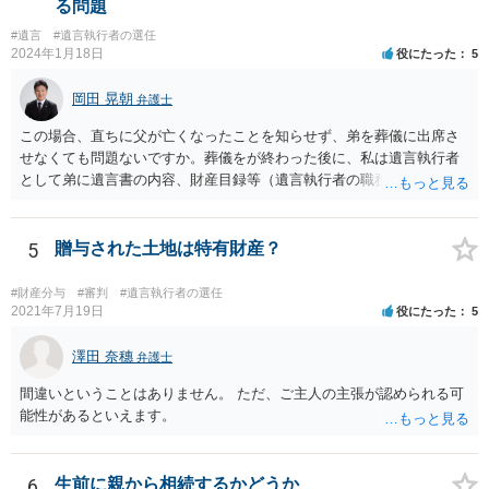
る問題
#遺言
#遺言執行者の選任
2024年1月18日
役にたった
5
岡田 晃朝
弁護士
この場合、直ちに父が亡くなったことを知らせず、弟を葬儀に出席さ
せなくても問題ないですか。葬儀をが終わった後に、私は遺言執行者
として弟に遺言書の内容、財産目録等（遺言執行者の職務）を知らせ
ればよいですか。 葬儀は喪主が主催する行事ですから、誰を参加させ
るかは喪主の自由です。 呼ばなくてもかまいません。 そもそも、そう
いう法律関係にありません。 遺言の内容と遺産の総額の通知、公正証
5
贈与された土地は特有財産？
書でない場合は遺言の検認については、執行者に通知義務があるの
で、対応しましょう。 そのあとは遺留分の請求などがあればそれへの
#財産分与
#審判
#遺言執行者の選任
対応となるでしょう。
2021年7月19日
役にたった
5
澤田 奈穗
弁護士
間違いということはありません。 ただ、ご主人の主張が認められる可
能性があるといえます。
6
生前に親から相続するかどうか