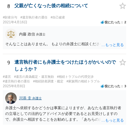
を依頼されるのも悪くはありませんが、感情的な理由が強いと思いま
8
父親が亡くなった後の相続について
すので法的観点から説得を試みても解決は難しいように思います。
#財産分与
#遺言執行者の選任
#自己破産
2021年4月16日
役にたった
2
内藤 政信
弁護士
そんなことはありません。 もよりの弁護士に相談ください。
9
遺言執行者にも弁護士をつけたほうがかいいので
しょうか？
#遺言
#遺言の真偽鑑定・遺言無効
#相続トラブルの代理交渉
#遺言執行者の選任
#相続財産調査・鑑定
#家族間の相続トラブル
2025年8月8日
役にたった
3
川添 圭
弁護士
弁護士へ依頼するかどうかは事案によりますが、あなたも遺言執行者
の立場としての法的なアドバイスが必要であるとお見受けしますの
で、弁護士へ相談することをお勧めします。「あちらの弁護士」（元
嫁と娘の弁護士のことでしょうか）へ聴いても、自分に有利な主張や