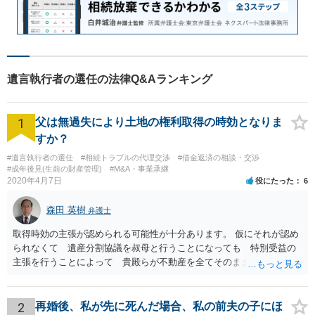
遺言執行者の選任の法律Q&Aランキング
1
父は無過失により土地の権利取得の時効となりま
すか？
#遺言執行者の選任
#相続トラブルの代理交渉
#借金返済の相談・交渉
#成年後見(生前の財産管理)
#M&A・事業承継
2020年4月7日
役にたった
6
森田 英樹
弁護士
取得時効の主張が認められる可能性が十分あります。 仮にそれが認め
られなくて 遺産分割協議を叔母と行うことになっても 特別受益の
主張を行うことによって 貴殿らが不動産を全てそのまま取得できる
ことが可能でしょう。
2
再婚後、私が先に死んだ場合、私の前夫の子にほ