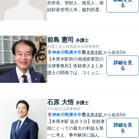
所所長。管財人，後見人，相
る
続財産管理人等，裁判所選任
事件の実績も豊富です。
前島 憲司
弁護士
弁護士法人前島綜合法律事務所
神奈川県
厚木市
本厚木駅
から徒歩2分
|
【本厚木駅前の地域密着型の
詳細を見
法律事務所】依頼者さまと弁
る
護士の関係では、コミュニケ
ーションの取りやすさを重
視！早期解決のためにまずは
ご相談ください。【電話・WE
B面談可】【本厚木駅1分】
石原 大悟
弁護士
AYU総合法律事務所
神奈川県
厚木市
本厚木駅
から徒歩5分
|
【本厚木駅 徒歩３分】依頼者
詳細を見
様にとっての最大の利益を第
る
一に考え、事件解決に臨んで