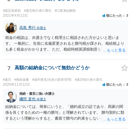
#固定資産税
#遺言執行者の選任
#口座凍結解除
2021年4月12日
役にたった
3
高島 秀行
弁護士
税金の相談は、弁護士でなく税理士に相談された方がよいと思いま
す。 一般的に、生前に名義変更されると贈与税が課され、相続税より
も多く税金がかかります。 ただ、相続時精算課税制度を取れば、実質
的に相続税と同等の税金で済む可能性があります。 実際に税理士にど
ういう場合にどれくらい税金がかかるか計算してもらって どういう方
針を取るか決められたらよいと思います。
7
高額の結納金について無効かどうか
#遺言
#相続放棄
#成年後見(生前の財産管理)
#遺言執行者の選任
2020年11月12日
役にたった
3
相続・遺言に強い弁護士
磯田 直也
弁護士
結納金については、簡単にいうと、「婚約成立の証であり、両家の関
係を良くするための一種の贈与」と理解されています。 贈与契約に類
するという理解からすると、書面で贈与の約束をしないと相手方は支
払いを請求できません。 反面、実際に支払ったあとから返金を求める
ことは困難です。 くれぐれも今後お気をつけください。 弁護士に対応