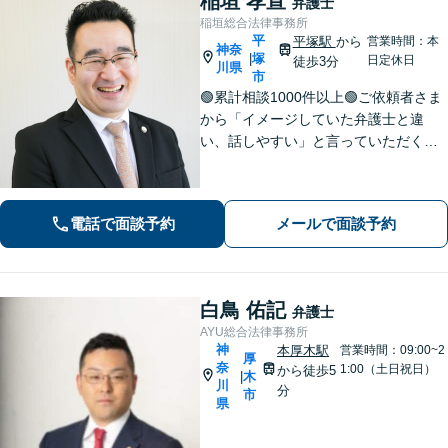
稲垣 孝宣
弁護士
稲垣総合法律事務所
平
平塚駅
から
営業時間：本
神奈
塚
|
日定休日
徒歩3分
川県
市
🟢累計相談1000件以上🟢ご依頼者さま
から「イメージしていた弁護士と違
い、話しやすい」と言っていただくこ
とも多くあります。ご依頼者さまを
「否定せず」、明るく前向きにコミュ
ニケーションをいたします！【債務整
電話で面談予約
メールで面談予約
理のご相談は何度でも無料】【平塚駅3
分】
白鳥 佑記
弁護士
AYU総合法律事務所
神
本厚木駅
営業時間：09:00~2
厚
奈
1:00（土日祝日）
から徒歩5
木
|
川
分
市
県