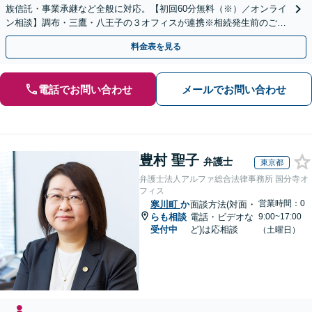
族信託・事業承継など全般に対応。【初回60分無料（※）／オンライ
ン相談】調布・三鷹・八王子の３オフィスが連携※相続発生前のご相
談など有料相談になるものもございます。
料金表を見る
電話でお問い合わせ
メールでお問い合わせ
豊村 聖子
弁護士
東京都
弁護士法人アルファ総合法律事務所 国分寺オ
フィス
営業時間：0
寒川町
か
面談方法(対面・
らも相談
電話・ビデオな
9:00~17:00
受付中
ど)は応相談
（土曜日）