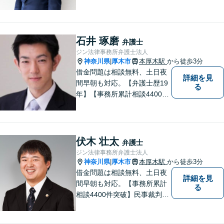
おります。神奈川県央地域に
根差し、みなさまから選ばれ
るべき県内Ｎｏ１の法律事務
所を目指しております。
石井 琢磨
弁護士
ジン法律事務所弁護士法人
神奈川県
厚木市
本厚木駅
から徒歩3分
|
借金問題は相談無料、土日夜
詳細を見
間早朝も対応。【弁護士歴19
る
年】【事務所累計相談4400件
突破】民事裁判／家事調停・
審判／債務整理／法人破産／
相続／不貞トラブル／離婚／
男女問題
伏木 壮太
弁護士
ジン法律事務所弁護士法人
神奈川県
厚木市
本厚木駅
から徒歩3分
|
借金問題は相談無料、土日夜
詳細を見
間早朝も対応。【事務所累計
る
相談4400件突破】民事裁判／
家事調停・審判／債務整理／
法人破産／相続／不貞トラブ