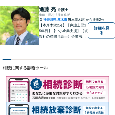
ル／離婚／男女問題
進藤 亮
弁護士
進藤・田村法律事務所
神奈川県
厚木市
本厚木駅
から徒歩2分
|
【本厚木駅2分】【弁護士歴1
詳細を見
5年目】【中小企業支援】【複
る
数社の顧問弁護士】企業法
務…会社法｜契約法務｜企業
間紛争｜会社訴訟｜労務紛争
｜債権回収｜法人破産 || 一
般民事…交通事故｜労働｜不
動産｜相続｜借金問題
相続に関する診断ツール