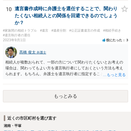
誘導しかしてこないと思います。
10
遺言書作成時に弁護士を選任することで、関わり
たくない相続人との関係を回避できるのでしょう
か？
#家族間の相続トラブル
#遺言
#遺産分割
#公正証書遺言の作成
#相続手続き
#遺言執行者の選任
2023年9月1日
役にたった
3
髙橋 俊太
弁護士
相続人が複数おられて、一部の方について関わりたくないとお考えの
場合は、関わってもよい方を遺言執行者にしておくという方法も考え
られます。もちろん、弁護士を遺言執行者に指定することもできます
が、（関わってもよい）相続人を遺言執行者に指定しておいて、その
方に再委任の権限を付与しておくという方法もあります。 一度、弁護
士に直接ご相談されることをお勧めいたします。
もっとみる
近くの市区町村を選び直す
湘南・平塚