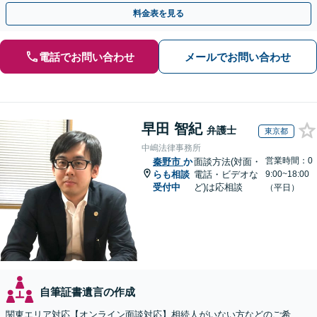
言書の作成から執行【夜間相談可】【有楽町駅1分】
料金表を見る
電話でお問い合わせ
メールでお問い合わせ
早田 智紀
弁護士
東京都
中嶋法律事務所
営業時間：0
秦野市
か
面談方法(対面・
らも相談
電話・ビデオな
9:00~18:00
受付中
ど)は応相談
（平日）
自筆証書遺言の作成
関東エリア対応【オンライン面談対応】相続人がいない方などのご希