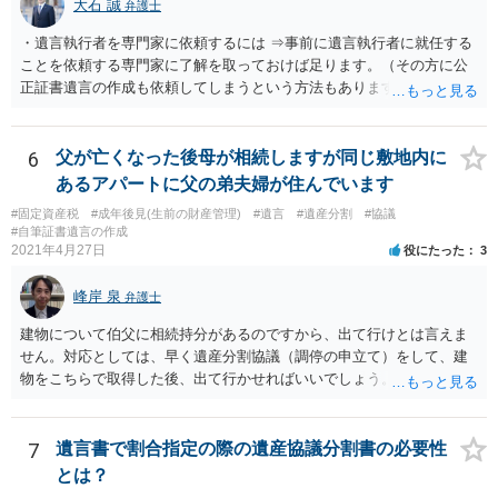
大石 誠
弁護士
・遺言執行者を専門家に依頼するには ⇒事前に遺言執行者に就任する
ことを依頼する専門家に了解を取っておけば足ります。（その方に公
正証書遺言の作成も依頼してしまうという方法もあります） 事前に了
解を取るだけであれば、契約は不要ですし、契約料を払う必要もあり
ません。 遺言執行者に就任し、遺言執行が完了したときの報酬だけ、
弁護士費用としてかかります。 ・亡くなった際に、法務局に預けた自
6
父が亡くなった後母が相続しますが同じ敷地内に
筆証書遺言の存在を親族がなかったものにされる可能性 ⇒自筆の遺言
あるアパートに父の弟夫婦が住んでいます
書を法務局に保管した場合、死亡後、法務局に遺言書の有無を照会す
#固定資産税
#成年後見(生前の財産管理)
#遺言
#遺産分割
#協議
ることになりますので、「法務局に預けた自筆証書遺言の存在を親族
#自筆証書遺言の作成
がなかったもの」にすることはできません。 存在をなかったものにす
2021年4月27日
役にたった
3
るというよりも、遺言の効力を争う（遺言は無効だ）と主張する場合
がありえますが、その予防方法は、遺言者と面談してみないと判断が
峰岸 泉
弁護士
難しいです。
建物について伯父に相続持分があるのですから、出て行けとは言えま
せん。対応としては、早く遺産分割協議（調停の申立て）をして、建
物をこちらで取得した後、出て行かせればいいでしょう。 建物の固定
資産税については、持分に応じた負担が考えられますが、時効にかか
っていない部分については請求すればいいと思います。 なお、家賃に
ついては、お父様自身が遺産分割手続をしなかったのですから、あき
7
遺言書で割合指定の際の遺産協議分割書の必要性
らめるしかないと思います。
とは？