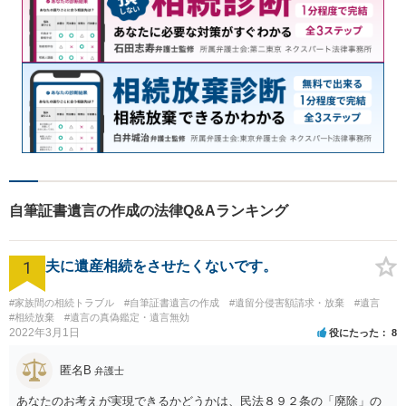
自筆証書遺言の作成の法律Q&Aランキング
1
夫に遺産相続をさせたくないです。
#家族間の相続トラブル
#自筆証書遺言の作成
#遺留分侵害額請求・放棄
#遺言
#相続放棄
#遺言の真偽鑑定・遺言無効
2022年3月1日
役にたった
8
匿名B
弁護士
あなたのお考えが実現できるかどうかは、民法８９２条の「廃除」の