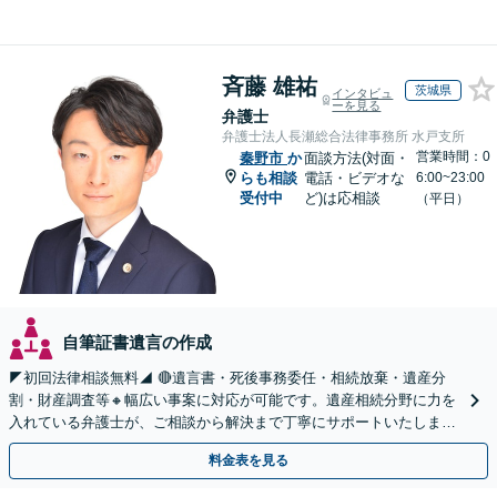
斉藤 雄祐
茨城県
インタビュ
ーを見る
弁護士
弁護士法人長瀬総合法律事務所 水戸支所
営業時間：0
秦野市
か
面談方法(対面・
らも相談
電話・ビデオな
6:00~23:00
受付中
ど)は応相談
（平日）
自筆証書遺言の作成
◤初回法律相談無料◢ 🔴遺言書・死後事務委任・相続放棄・遺産分
割・財産調査等🔸幅広い事案に対応が可能です。遺産相続分野に力を
入れている弁護士が、ご相談から解決まで丁寧にサポートいたしま
す。まずはじっくりとお話ししてください。
料金表を見る