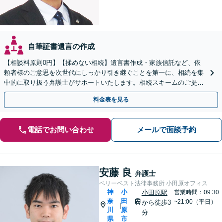
自筆証書遺言の作成
【相談料原則0円】【揉めない相続】遺言書作成・家族信託など、依
頼者様のご意思を次世代にしっかり引き継ぐことを第一に、相続を集
中的に取り扱う弁護士がサポートいたします。相続スキームのご提案
から遺言執行まで責任を持って対応させていただきます。
料金表を見る
電話でお問い合わせ
メールで面談予約
安藤 良
弁護士
ベリーベスト法律事務所 小田原オフィス
神
小
小田原駅
営業時間：09:30
奈
田
~21:00（平日）
から徒歩3
|
川
原
分
県
市