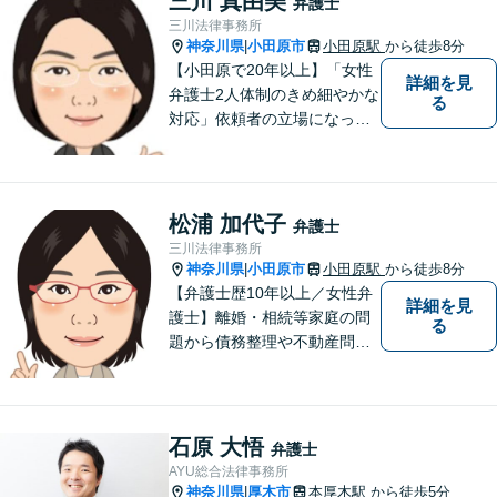
三川 真由美
弁護士
三川法律事務所
神奈川県
小田原市
小田原駅
から徒歩8分
|
【小田原で20年以上】「女性
詳細を見
弁護士2人体制のきめ細やかな
る
対応」依頼者の立場になって
丁寧にお話をうかがい、わか
りやすく方針や手続について
説明することを心がけていま
す。【離婚／子連れ相談可】
松浦 加代子
弁護士
複雑・高額な財産分与も安心
三川法律事務所
【民事信託士】資格を生かし
神奈川県
小田原市
小田原駅
から徒歩8分
|
た相続対策
【弁護士歴10年以上／女性弁
詳細を見
護士】離婚・相続等家庭の問
る
題から債務整理や不動産問題
まで幅広く対応。これまでに
培った知識・経験を活かしつ
つ、依頼者の立場に寄り添っ
た解決方法を提案できるよう
石原 大悟
弁護士
努めます。【小田原駅8分／子
AYU総合法律事務所
連れ相談可】お気軽にご相談
神奈川県
厚木市
本厚木駅
から徒歩5分
|