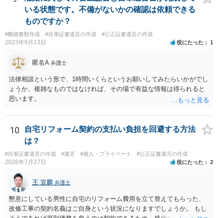
いる状態です。不備がないかの確認は依頼できる
ものですか？
#離婚書類作成
#自筆証書遺言の作成
#公正証書遺言の作成
2023年9月13日
役にたった
1
匿名A
弁護士
法律相談という形で、1時間いくらというお願いしてみたらいかがでし
ょうか。複雑なものではなければ、その場で有益な情報は得られると
思います。
10
自宅リフォーム契約の支払い負担を回避する方法
は？
#自筆証書遺言の作成
#遺言
#個人・プライベート
#公正証書遺言の作成
2026年7月27日
役にたった
2
王 宣麟
弁護士
懇意にしている男性に自宅のリフォーム費用を立て替えてもらった、
改修工事の契約名義はご自身という状況になりますでしょうか。 もし