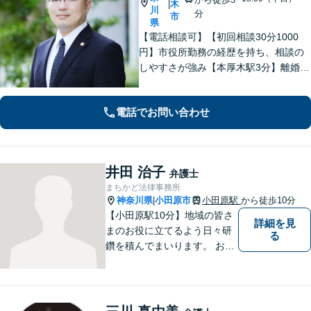
木
|
川
分
市
県
【電話相談可】【初回相談30分1000
円】市役所勤務の経歴を持ち、相談の
しやすさが強み【本厚木駅3分】離婚・
男女問題、相続・遺言、刑事事件、債
権回収など幅広く対応。面談の際に
電話でお問い合わせ
は、傾聴と共感を大切にしています。
一人で抱え込まずにご連絡ください。
井田 治子
弁護士
まちかど法律事務所
神奈川県
小田原市
小田原駅
から徒歩10分
|
【小田原駅10分】地域の皆さ
詳細を見
まのお役に立てるよう日々研
る
鑽を積んでまいります。 お気
軽にご相談ください。