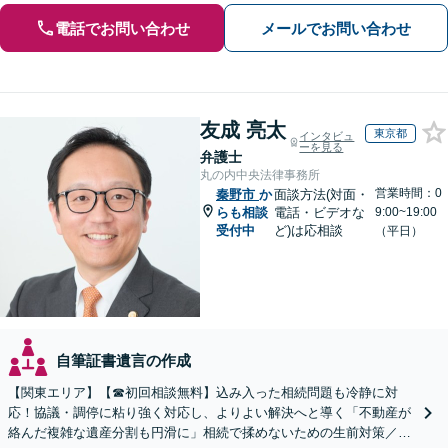
電話でお問い合わせ
メールでお問い合わせ
友成 亮太
東京都
インタビュ
ーを見る
弁護士
丸の内中央法律事務所
営業時間：0
秦野市
か
面談方法(対面・
らも相談
電話・ビデオな
9:00~19:00
受付中
ど)は応相談
（平日）
自筆証書遺言の作成
【関東エリア】【☎︎初回相談無料】込み入った相続問題も冷静に対
応！協議・調停に粘り強く対応し、よりよい解決へと導く「不動産が
絡んだ複雑な遺産分割も円滑に」相続で揉めないための生前対策／遺