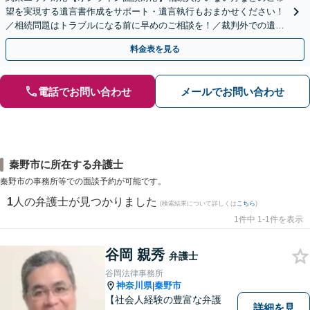
望を実現する遺言書作成をサポート・遺言執行もおまかせください！
／相続問題はトラブルになる前に早めのご相談を！／裁判外での遺産
分割協議の経験多数【完全個室】
料金表を見る
電話でお問い合わせ
メールでお問い合わせ
秦野市に所在する弁護士
秦野市の事務所等での面談予約が可能です。
1
人の弁護士が見つかりました
(検索結果について詳しくは
こちら
)
1件中 1-1件を表示
谷岡 親秀
弁護士
谷岡法律事務所
神奈川県
秦野市
|
【社会人経験の豊富な弁護
詳細を見