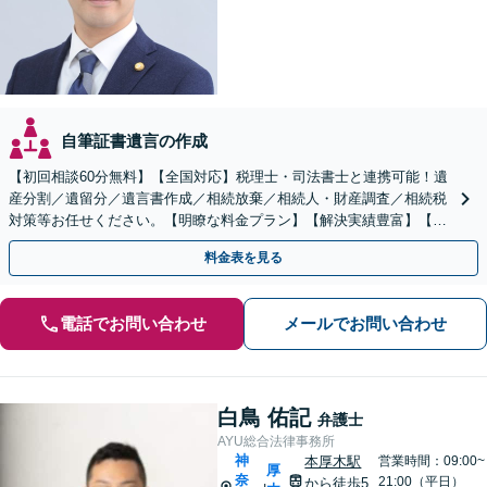
自筆証書遺言の作成
【初回相談60分無料】【全国対応】税理士・司法書士と連携可能！遺
産分割／遺留分／遺言書作成／相続放棄／相続人・財産調査／相続税
対策等お任せください。【明瞭な料金プラン】【解決実績豊富】【電
話相談可】
料金表を見る
電話でお問い合わせ
メールでお問い合わせ
白鳥 佑記
弁護士
AYU総合法律事務所
神
本厚木駅
営業時間：09:00~
厚
奈
21:00（平日）
から徒歩5