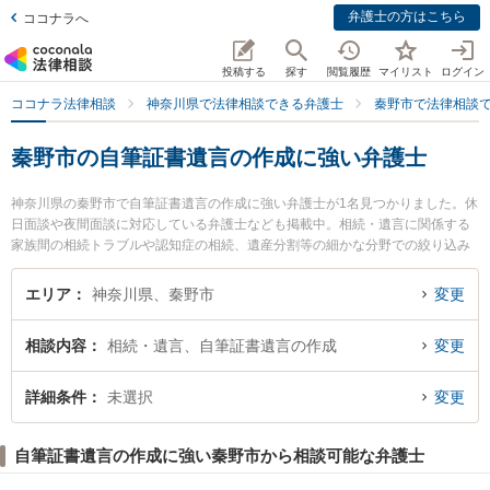
弁護士の方はこちら
ココナラへ
投稿する
探す
閲覧履歴
マイリスト
ログイン
ココナラ法律相談
神奈川県で法律相談できる弁護士
秦野市で法律相談
秦野市の自筆証書遺言の作成に強い弁護士
神奈川県の秦野市で自筆証書遺言の作成に強い弁護士が1名見つかりました。休
日面談や夜間面談に対応している弁護士なども掲載中。相続・遺言に関係する
家族間の相続トラブルや認知症の相続、遺産分割等の細かな分野での絞り込み
検索もでき便利です。特に谷岡法律事務所の谷岡 親秀弁護士のプロフィール情
報や弁護士費用、強みなどが注目されています。『秦野市で土日や夜間に発生
エリア
神奈川県、秦野市
変更
した自筆証書遺言の作成のトラブルを今すぐに弁護士に相談したい』『自筆証
書遺言の作成のトラブル解決の実績豊富な近くの弁護士を検索したい』『初回
相談内容
相続・遺言、自筆証書遺言の作成
変更
相談無料で自筆証書遺言の作成を法律相談できる秦野市内の弁護士に相談予約
したい』などでお困りの相談者さんにおすすめです。
詳細条件
未選択
変更
自筆証書遺言の作成に強い秦野市から相談可能な弁護士