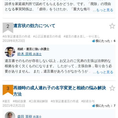
請求を家庭裁判所で認めてもらえるかどうか、です。「廃除」の理由
となる事実関係は、「虐待」をうけたか、「重大な侮辱」を受けた
か、推定相続人たる夫に「その他著しい非行」があったか否かです。
「廃除」は遺言でも可能です（民法８９３条）。 弁護士に具体的な事
情を話して相談して、「廃除」が可能か、実際に法律相談を受けるこ
2
遺言状の効力について
とをお勧めします。
#自筆証書遺言の作成
#公正証書遺言の作成
#遺言の書き直し・やり直し
2018年8月23日
役にたった
6
相続・遺言に強い弁護士
鈴木 崇裕
弁護士
遺言書そのものが存在しない以上，お父上のご兄弟の主張は法律的な
根拠を全く欠くものになります。 したがって，主張自体，取り合う必
要がありません。 また，遺言書があろうがなかろうが，お父上のご兄
弟と面会しなければならない義務はもともとありません。 峰岸先生の
ご回答にもありますが， 代理人弁護士をたてて，その弁護士から相手
方に対して， ・相続に関する主張は法的根拠がなく，一切応じないこ
3
再婚時の成人連れ子の名字変更と相続の悩み解決
と ・今後一切の連絡をしてこないでほしいこと ・連絡を継続してくる
方法
ようであれば警察への通報や法的措置も辞さないこと などを記載した
#遺言
#相続放棄
#口座凍結解除
#自筆証書遺言の作成
#財産分与
書面を発送してもらうことがよろしいように思います。
2021年2月21日
役にたった
7
森田 英樹
弁護士