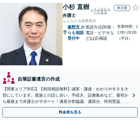
小杉 直樹
東京都
インタビュ
ーを見る
弁護士
もんなか法律事務所
営業時間：1
秦野市
か
面談方法(対面・
らも相談
電話・ビデオな
1:00~20:00
受付中
ど)は応相談
（平日）
自筆証書遺言の作成
【関東エリア対応】【初回相談無料】誠実・謙虚・わかりやすさを大
切にしています。親族との話し合い、手続き、証拠集めなど、最初か
ら最後まで弁護士がサポート！遺産分割協議、遺留分、特別受益、使
い込み、相続放棄など、お任せ【弁護士歴15年以上】
料金表を見る