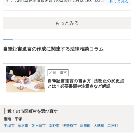
そうであれば原則債務を負うのは契約であるため、残代金を捻出して
もらうよう約束した男性に支払いをお願いするしかないように思われ
ます。 入籍した場合でも、原則契約者が単独で全ての債務を負うこと
には変わりがありません。 なかなか対応に難しい案件であり、公開の
もっとみる
場でアドバイスを行うのも限界があるように思われますので、資料等
を持参のうえ個別に弁護士に相談されることをお勧めします。
自筆証書遺言の作成に関連する法律相談コラム
相続・遺言
自筆証書遺言の書き方│法改正の変更点
とは？必要書類や注意点など解説
近くの市区町村を選び直す
湘南・平塚
平塚市
藤沢市
茅ヶ崎市
秦野市
伊勢原市
寒川町
大磯町
二宮町