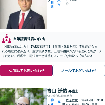
木
|
川
分
市
県
自筆証書遺言の作成
【相続放棄に注力】【WEB面談可】【夜間・休日対応】不動産が含ま
れる相続に強みあり。解決実績多数。土地や物件の売却も含めご相談
ください。税理士・司法書士と連携しスムーズな解決へ【遠方の不動
産もご相談ください】【初回相談30分1000円】
電話でお問い合わせ
メールでお問い合わせ
青山 謙佑
弁護士
AYU総合法律事務所
神
本厚木駅
営業時間：09:00~
厚
奈
18:00（平日）
から徒歩5