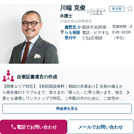
川端 克俊
東京都
インタビュ
ーを見る
弁護士
川端吉原法律事務所
営業時間：0
秦野市
か
面談方法(対面・
らも相談
電話・ビデオな
9:30~18:00
受付中
ど)は応相談
（平日）
自筆証書遺言の作成
【関東エリア対応】【初回面談無料｜相続の共著あり】生前の備えか
ら発生後のトラブルまで、皆さまの「困った」に寄り添います。他士
業とも連携しワンストップで対応。ご年配の方のために、ご自宅やご
近所への出張相談も実施【秘密厳守｜休日・夜間相談可】
料金表を見る
電話でお問い合わせ
メールでお問い合わせ