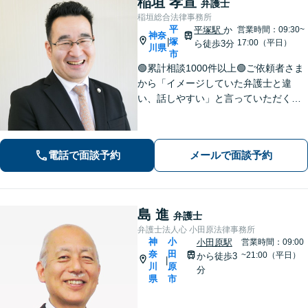
稲垣 孝宣
弁護士
稲垣総合法律事務所
平
平塚駅
か
営業時間：09:30~
神奈
塚
|
17:00（平日）
ら徒歩3分
川県
市
🟢累計相談1000件以上🟢ご依頼者さま
から「イメージしていた弁護士と違
い、話しやすい」と言っていただくこ
とも多くあります。ご依頼者さまを
「否定せず」、明るく前向きにコミュ
ニケーションをいたします！【債務整
電話で面談予約
メールで面談予約
理のご相談は何度でも無料】【平塚駅3
分】
島 進
弁護士
弁護士法人心 小田原法律事務所
神
小
小田原駅
営業時間：09:00
奈
田
~21:00（平日）
から徒歩3
|
川
原
分
県
市