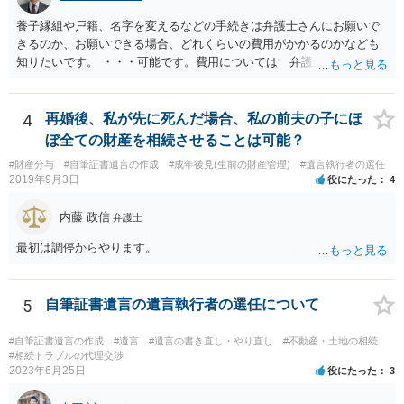
養子縁組や戸籍、名字を変えるなどの手続きは弁護士さんにお願いで
きるのか、お願いできる場合、どれくらいの費用がかかるのかなども
知りたいです。 ・・・可能です。費用については 弁護士と直接面談
の上 内容を確認し 協議の上個別に契約によって決まることになっ
ています。 やはり、成人した子のことまでごちゃごちゃ考えず、自分
の事だけ考えるべきなのでしょうか ・・・お子さんの事をまで含め良
4
再婚後、私が先に死んだ場合、私の前夫の子にほ
い解決案があればお悩みになるのは当然と言えば当然のことです。 彼
ぼ全ての財産を相続させることは可能？
と親子関係を結びたいと思っているが、名字は変えたくない・・・養
#財産分与
#自筆証書遺言の作成
#成年後見(生前の財産管理)
#遺言執行者の選任
子縁組の必要があり 氏も変更することになります。 しかし 彼は成人
2019年9月3日
役にたった
4
しているとは言え、自分の子と私の連れ子、全て平等にしたいと希
望。もちろん私もそうできればと思います。 ・・・婚姻前の契約 あ
内藤 政信
弁護士
るいは 遺言書などで その意思を実現する方法はあります。 弁護
士に相談してみてください。
最初は調停からやります。
5
自筆証書遺言の遺言執行者の選任について
#自筆証書遺言の作成
#遺言
#遺言の書き直し・やり直し
#不動産・土地の相続
#相続トラブルの代理交渉
2023年6月25日
役にたった
3