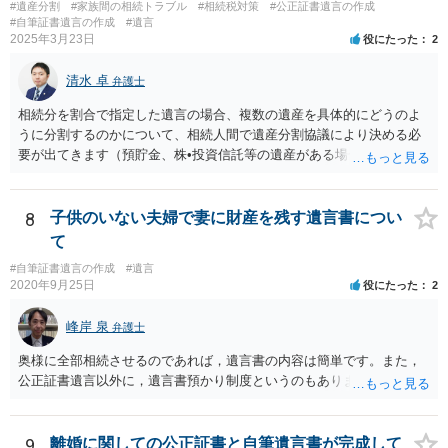
#遺産分割
#家族間の相続トラブル
#相続税対策
#公正証書遺言の作成
#自筆証書遺言の作成
#遺言
2025年3月23日
役にたった
2
清水 卓
弁護士
相続分を割合で指定した遺言の場合、複数の遺産を具体的にどうのよ
うに分割するのかについて、相続人間で遺産分割協議により決める必
要が出てきます（預貯金、株•投資信託等の遺産がある場合に、どの遺
産についても相続分の割合で分けるのか、預貯金はある相続人に、株•
投資信託は他の相続人にというような分け方をするのか等について
は、相続人間で遺産分割協議により決める必要があります）。
8
子供のいない夫婦で妻に財産を残す遺言書につい
て
#自筆証書遺言の作成
#遺言
2020年9月25日
役にたった
2
峰岸 泉
弁護士
奥様に全部相続させるのであれば，遺言書の内容は簡単です。また，
公正証書遺言以外に，遺言書預かり制度というのもあります。
9
離婚に関しての公正証書と自筆遺言書が完成して