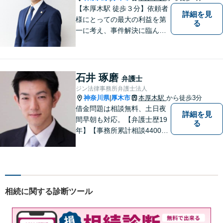
ください。
【本厚木駅 徒歩３分】依頼者
詳細を見
様にとっての最大の利益を第
る
一に考え、事件解決に臨んで
おります。神奈川県央地域に
根差し、みなさまから選ばれ
るべき県内Ｎｏ１の法律事務
所を目指しております。
石井 琢磨
弁護士
ジン法律事務所弁護士法人
神奈川県
厚木市
本厚木駅
から徒歩3分
|
借金問題は相談無料、土日夜
詳細を見
間早朝も対応。【弁護士歴19
る
年】【事務所累計相談4400件
突破】民事裁判／家事調停・
審判／債務整理／法人破産／
相続／不貞トラブル／離婚／
男女問題
相続に関する診断ツール