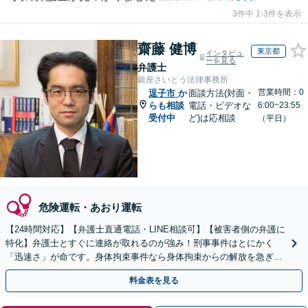
3件中 1-3件を表示
齋藤 健博
東京都
インタビュ
ーを見る
弁護士
銀座さいとう法律事務所
営業時間：0
逗子市
か
面談方法(対面・
らも相談
電話・ビデオな
6:00~23:55
受付中
ど)は応相談
（平日）
危険運転・あおり運転
【24時間対応】【弁護士直通電話・LINE相談可】【被害者側の弁護に
特化】弁護士とすぐに連絡が取れるのが強み！刑事事件はとにかく
「迅速さ」が命です。身体拘束事件なら身体拘束からの解放を急ぎま
す。示談交渉はお任せください。
料金表を見る