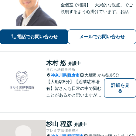
全個室で相談】「大局的な視点」でご
説明するよう心掛けています。お話を
うかがった上で、当該案件に即した事
件の進め方をご提案いたします。「一
般社団法人の代表者を経験した弁護
電話でお問い合わせ
メールでお問い合わせ
士」「AIを活用した効率的な契約書レ
ビュー」
木村 悠
弁護士
きむら法律事務所
神奈川県
鎌倉市
大船駅
から徒歩5分
|
【大船駅5分】【近隣駐車場
詳細を見
有】皆さんも日常の中で悩む
る
ことがあるかと思いますが、
まず誰かに相談してみるとい
うことで解決の糸口が見つか
るかもしれません。地域の
方々により良い法律サービス
杉山 程彦
弁護士
を届けていきたいと思いま
プレミア法律事務所
す。 ぜひご相談ください。