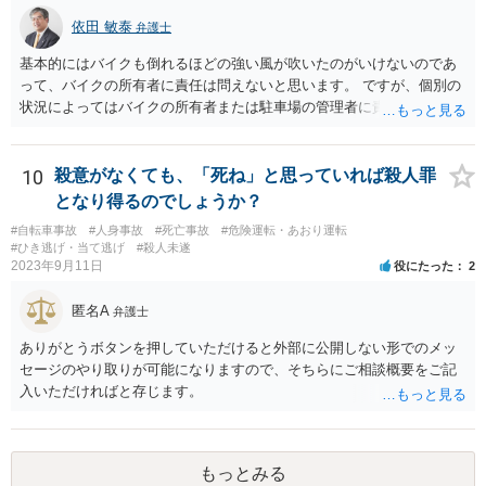
弁護士に相談•依頼する必要が出てくるかもしれません。 •いずれにし
して自分でそう思っていなくても、客観的に人が死んでもおかしくな
依田 敏泰
ても、この掲示板の守備範囲を超えているご相談と思われますので、
弁護士
い危険行為を、危険だと知っていてやると故意は認められてしまう可
ご心配であれば、お住まいの地域等の弁護士に直接アポをとり、相談
能性が高いです。人を殺そうという意欲までは不要です。
基本的にはバイクも倒れるほどの強い風が吹いたのがいけないのであ
なさってみることをご検討下さい。
って、バイクの所有者に責任は問えないと思います。 ですが、個別の
状況によってはバイクの所有者または駐車場の管理者に責任を問うこ
とができる場合もあるかと思います。 例えばその倒れたバイクが本
来、バイクを止めるべき場所に止められていなかった場合です。バイ
クが風にあおられて車に倒れ込んでくるようであれば、車とバイクの
10
殺意がなくても、「死ね」と思っていれば殺人罪
止まっていた位置はあまり離れていなかったと思われ、車に乗り降り
となり得るのでしょうか？
するためにも支障がある程度にしか離れていなかったものと思われま
#自転車事故
#人身事故
#死亡事故
#危険運転・あおり運転
す。そもそもそのような車の乗り降りに支障が生ずるような位置にバ
#ひき逃げ・当て逃げ
#殺人未遂
イクが止めるべき場所になっていたのでしょうか。バイクを止めるべ
2023年9月11日
役にたった
2
き場所でないのにバイク所有者が止めていたならばバイクの所有者に
責任を問える余地があると思います。 また、バイクが止まっていた場
匿名A
弁護士
所は指定された場所であり、バイクが止められていたことに問題がな
いのだとしたらバイクの所有者に責任は問えませんが、駐車場の配
ありがとうボタンを押していただけると外部に公開しない形でのメッ
置、レイアウトを設計した者に責任があるともいえ、このような接触
セージのやり取りが可能になりますので、そちらにご相談概要をご記
を引き起こしかねない状況の配置のままに放置をしていた駐車場管理
入いただければと存じます。
者に責任を問える可能性もあります。 ともあれ単純な問題ではないと
いうことです。
もっとみる