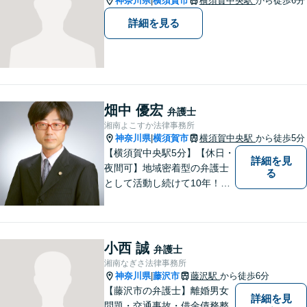
神奈川県
横須賀市
横須賀中央駅
から徒歩6分
|
詳細を見る
畑中 優宏
弁護士
湘南よこすか法律事務所
神奈川県
横須賀市
横須賀中央駅
から徒歩5分
|
【横須賀中央駅5分】【休日・
詳細を見
夜間可】地域密着型の弁護士
る
として活動し続けて10年！豊
富な弁護経験と信頼を持つ弁
護士。他士業連携で高度な問
題にも対応可能◎【法テラス
可】【女性弁護士在籍】
小西 誠
弁護士
湘南なぎさ法律事務所
神奈川県
藤沢市
藤沢駅
から徒歩6分
|
【藤沢市の弁護士】離婚男女
詳細を見
問題・交通事故・借金債務整