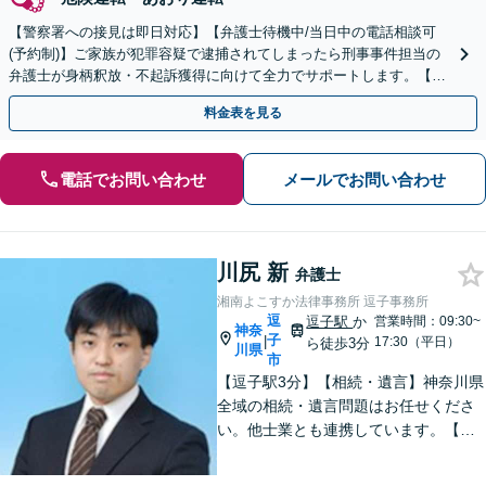
【警察署への接見は即日対応】【弁護士待機中/当日中の電話相談可
(予約制)】ご家族が犯罪容疑で逮捕されてしまったら刑事事件担当の
弁護士が身柄釈放・不起訴獲得に向けて全力でサポートします。【毎
月100名以上の相談実績】【全国対応】
料金表を見る
電話でお問い合わせ
メールでお問い合わせ
川尻 新
弁護士
湘南よこすか法律事務所 逗子事務所
逗
逗子駅
か
営業時間：09:30~
神奈
子
|
17:30（平日）
ら徒歩3分
川県
市
【逗子駅3分】【相続・遺言】神奈川県
全域の相続・遺言問題はお任せくださ
い。他士業とも連携しています。【離
婚・男女問題】豊富な実績が強み。女
性弁護士も所属している事務所です。