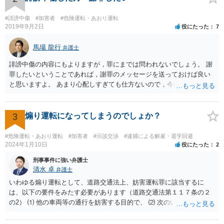
#誹謗中傷
#加害者
#危険運転・あおり運転
2019年9月2日
役にたった
7
馬場 龍行
弁護士
誹謗中傷の内容にもよりますが，罪にまでは問われないでしょう。 謝
罪したいということであれば，謝罪のメッセージを送っておけば良い
と思いますよ。 あまり心配しすぎても仕方ないので，今回の教訓を今
後に活かして行こうと決意して次に進んでください。
3
煽り運転になってしまうのでしょか？
#危険運転・あおり運転
#加害者
#示談交渉
#逮捕による解雇・退学回避
2024年1月10日
役にたった
2
刑事事件に強い弁護士
清水 卓
弁護士
いわゆる煽り運転として、道路交通法上、妨害運転罪に該当するに
は、以下の要件をみたす必要があります（道路交通法第１１７条の２
の2） ⑴ 他の車両等の通行を妨害する目的で、 ⑵ 次のいずれかに掲
げる行為であつて、当該他の車両等に道路における交通の危険を生じ
させるおそれのある方法によるものをした者 ①通行区分違反（対向車