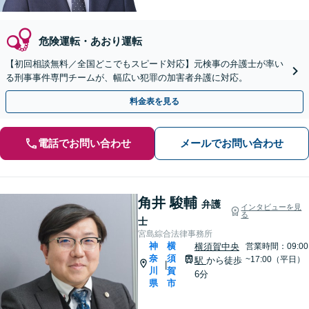
危険運転・あおり運転
【初回相談無料／全国どこでもスピード対応】元検事の弁護士が率い
る刑事事件専門チームが、幅広い犯罪の加害者弁護に対応。
料金表を見る
電話でお問い合わせ
メールでお問い合わせ
角井 駿輔
弁護
インタビューを見
る
士
宮島綜合法律事務所
神
横
横須賀中央
営業時間：09:00
奈
須
~17:00（平日）
駅
から徒歩
|
川
賀
6分
県
市