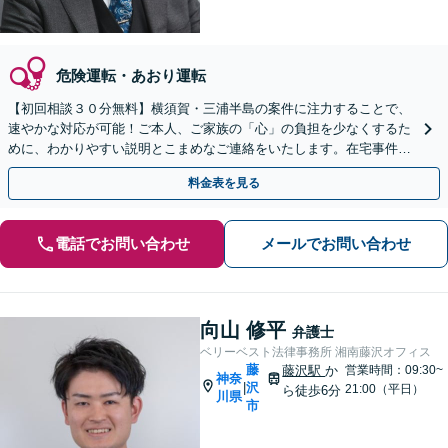
危険運転・あおり運転
【初回相談３０分無料】横須賀・三浦半島の案件に注力することで、
速やかな対応が可能！ご本人、ご家族の「心」の負担を少なくするた
めに、わかりやすい説明とこまめなご連絡をいたします。在宅事件で
も「油断禁物」です【横須賀中央駅6分】
料金表を見る
電話でお問い合わせ
メールでお問い合わせ
向山 修平
弁護士
ベリーベスト法律事務所 湘南藤沢オフィス
藤
藤沢駅
か
営業時間：09:30~
神奈
沢
|
21:00（平日）
ら徒歩6分
川県
市