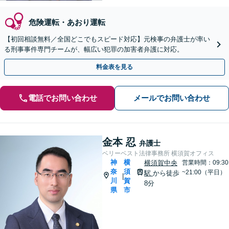
危険運転・あおり運転
【初回相談無料／全国どこでもスピード対応】元検事の弁護士が率い
る刑事事件専門チームが、幅広い犯罪の加害者弁護に対応。
料金表を見る
電話でお問い合わせ
メールでお問い合わせ
金本 忍
弁護士
ベリーベスト法律事務所 横須賀オフィス
神
横
横須賀中央
営業時間：09:30
奈
須
~21:00（平日）
駅
から徒歩
|
川
賀
8分
県
市