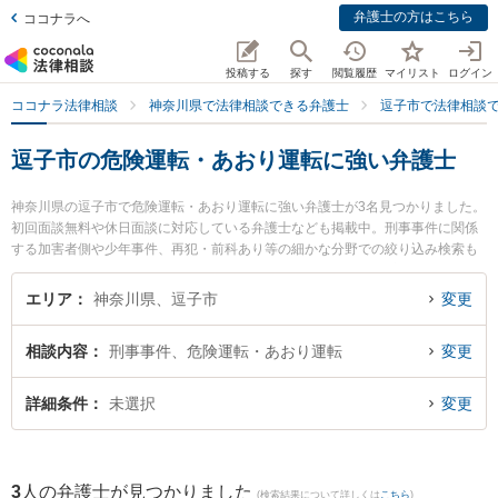
弁護士の方はこちら
ココナラへ
投稿する
探す
閲覧履歴
マイリスト
ログイン
ココナラ法律相談
神奈川県で法律相談できる弁護士
逗子市で法律相談
逗子市の危険運転・あおり運転に強い弁護士
神奈川県の逗子市で危険運転・あおり運転に強い弁護士が3名見つかりました。
初回面談無料や休日面談に対応している弁護士なども掲載中。刑事事件に関係
する加害者側や少年事件、再犯・前科あり等の細かな分野での絞り込み検索も
でき便利です。特に湘南よこすか法律事務所 逗子事務所の川尻 新弁護士や逗子
法律事務所の手島 万里弁護士、逗子・葉山法律事務所の奥園 龍太郎弁護士のプ
エリア
神奈川県、逗子市
変更
ロフィール情報や弁護士費用、強みなどが注目されています。『逗子市で土日
や夜間に発生した危険運転・あおり運転のトラブルを今すぐに弁護士に相談し
相談内容
刑事事件、危険運転・あおり運転
変更
たい』『危険運転・あおり運転のトラブル解決の実績豊富な近くの弁護士を検
索したい』『初回相談無料で危険運転・あおり運転を法律相談できる逗子市内
の弁護士に相談予約したい』などでお困りの相談者さんにおすすめです。
詳細条件
未選択
変更
3
人の弁護士が見つかりました
(検索結果について詳しくは
こちら
)