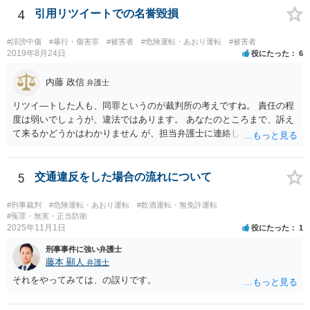
線にはみ出す） ②急ブレーキの禁止違反 ③車間距離不保持等 ④進路
4
引用リツイートでの名誉毀損
変更禁止違反 ⑤追越し方法違反（危険な追い越し） ⑥減光等義務違反
（執ようなパッシング） ⑦警音器使用制限違反 ⑧安全運転義務違反
#誹謗中傷
#暴行・傷害罪
#被害者
#危険運転・あおり運転
#被害者
（幅寄せや蛇行運転） ⑨高速道路での低速走行（最低速度違反） ⑩高
2019年8月24日
役にたった
6
速道路での駐停車違反 → ご投稿内容からすると、③車間距離不保持等
への該当を心配なされているのではないかと推察致します。 ご投稿
内藤 政信
弁護士
内容からは「前方の車との車間距離が近くなって暫く走行してしまい
リツイ―トした人も、同罪というのが裁判所の考えですね。 責任の程
ました。」の「暫く」がどの程度の走行時間•距離なのかが定かではあ
度は弱いでしょうが、違法ではあります。 あなたのところまで、訴え
りませんが、「他の車両等の通行を妨害する目的」まで認定できるか
て来るかどうかはわかりません が、担当弁護士に連絡して、謝罪して
疑義があるところです。 また、走行中における一時点で撮影された
おいた方がいいとは 思いますね。
写真のみでは、一連の走行の全体が記録されているドライブレコーダ
ーの映像等とは異なり、妨害運転罪の立証を仕切れるのかも疑義があ
5
交通違反をした場合の流れについて
るところです。 仮に警察に相談された場合でも、必ずしも立件まで
されるとは限らず、今後は安全運転を心掛けるよう注意•指導されるに
留まる可能性もあるように思われます。 もし、刑事責任を問われそ
#刑事裁判
#危険運転・あおり運転
#飲酒運転・無免許運転
#冤罪・無実・正当防衛
うな話に発展しそうになったら、お住まいの地域等の弁護士に直接相
2025年11月1日
役にたった
1
談なされればよろしいかと思います。
刑事事件に強い弁護士
藤本 顯人
弁護士
それをやってみては、の誤りです。