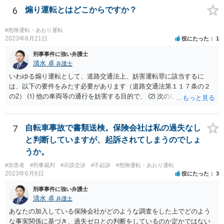
6
煽り運転とはどこからですか？
#危険運転・あおり運転
2023年8月21日
役にたった
1
刑事事件に強い弁護士
清水 卓
弁護士
いわゆる煽り運転として、道路交通法上、妨害運転罪に該当するに
は、以下の要件をみたす必要があります（道路交通法第１１７条の２
の2） ⑴ 他の車両等の通行を妨害する目的で、 ⑵ 次のいずれかに掲
げる行為であつて、当該他の車両等に道路における交通の危険を生じ
させるおそれのある方法によるものをした者 ①通行区分違反（対向車
線にはみ出す） ②急ブレーキの禁止違反 ③車間距離不保持等 ④進路
7
自転車事故で書類送検。保険会社は私の過失なし
変更禁止違反 ⑤追越し方法違反（危険な追い越し） ⑥減光等義務違反
と判断していますが、起訴されてしまうのでしょ
（執ようなパッシング） ⑦警音器使用制限違反 ⑧安全運転義務違反
うか。
（幅寄せや蛇行運転） ⑨高速道路での低速走行（最低速度違反） ⑩高
#加害者
#刑事裁判
#示談交渉
#不起訴
#危険運転・あおり運転
速道路での駐停車違反 ＞たとえば、トラブルになった相手を車で追い
2023年6月6日
役にたった
3
かけた場合これは煽り運転にはいりますか？ → ケースによるかと思い
ますが、例えば、カッとなり、腹いせに上記の①〜⑩に該当する危険
刑事事件に強い弁護士
な運転をすると、妨害運転罪に問われるおそれがあります。 なお、
清水 卓
弁護士
相手車両の車種やナンバー等を把握し、警察等に通報する目的で相手
あなたの加入している保険会社がどのような調査をした上でどのよう
車両を追跡すること等の場合もあるかもしれませんが、無理をすると
な事実関係に基づき、過失ゼロとの判断をしているのか定かではない