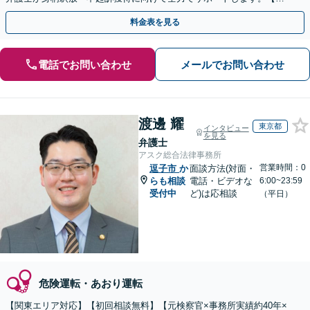
月100名以上の相談実績】【全国対応】
料金表を見る
電話でお問い合わせ
メールでお問い合わせ
渡邊 耀
東京都
インタビュー
を見る
弁護士
アスク総合法律事務所
営業時間：0
逗子市
か
面談方法(対面・
らも相談
電話・ビデオな
6:00~23:59
受付中
ど)は応相談
（平日）
危険運転・あおり運転
【関東エリア対応】【初回相談無料】【元検察官×事務所実績約40年×