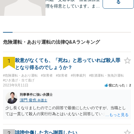
る
理を得意としています。ま
た、事業所勤務経験があり、
労働者の立場からのアドバイ
スができます。ぜひ一度ご相
談ください。
危険運転・あおり運転の法律Q&Aランキング
1
殺意がなくても、「死ね」と思っていれば殺人罪
となり得るのでしょうか？
#危険運転・あおり運転
#加害者
#加害者
#刑事裁判
#飲酒運転・無免許運転
#ひき逃げ・当て逃げ
2023年9月11日
役にたった
2
刑事事件に強い弁護士
濵門 俊也
弁護士
少し長くなりましたのでこの回答で最後にしたいのですが、当職とし
ては一貫して殺人の実行行為とはいえないと回答しています。
2
誹謗中傷した方へ謝罪したい