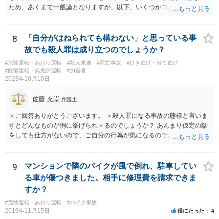
妨害運転罪や他の道交法違反に問われたり、事故を起こしたりしてし
ため、あくまで一般論となりますが、以下、いくつかコメントしま
まう可能性もありますので、無茶な私的追跡は控えるべきでしょう。
す。 •保険会社側の支払意向の有無のみで起訴されるか否かが決まる訳
ではありません。 保険会社の見解が捜査機関側から見ても妥当なので
あれば、保険会社側が支払をしていない状況でも不起訴となることは
8
「自分がはねられても構わない」と思っている事
あり得ます •ただし、保険会社側の認識は、必ずしも捜査機関側の捜査
故でも殺人罪は成り立つのでしょうか？
結果に基づく認識と一致しないことがあり得ます。検察側が不起訴判
#危険運転・あおり運転
#殺人未遂
#死亡事故
#ひき逃げ・当て逃げ
断をする上で示談成立や被害賠償を重視しているようであれば、捜査
#飲酒運転・無免許運転
#加害者
機関側の意向を伝える等して、保険会社に再考を求める必要が出てく
2023年10月10日
る可能性もあります。 •送致罪名が重過失傷害ということは、警察段階
では、あなたの方に重過失があると考えていたことになるため、検察
佐藤 充崇
弁護士
段階でも同様の認識なのかは注意を払っておく必要があるかと思いま
す。 •あなたとしては、保険会社側の調査結果や認識の根拠資料の提供
＞ご回答ありがとうございます。 ＞殺人罪になる事故の態様と言いま
を保険会社側に求める等して、検察側にしっかりと説明できるように
すとどんなものが例に挙げられ＞るのでしょうか？ あんまり仮定の話
しておきたいところです。場合によっては、あなた側の見解を適切に
をしても仕方がないので、ご自分の行為が気になるのであれば、何を
まとめた意見書等を検察側に提出し、不起訴を求めることも考えられ
して、どう人を死なせてしまったかもしれないのか書いて質問をする
ます（これらのことを自分で行うことが難しい場合には、お住まいの
か、直接弁護士に相談に行くかしたほうがいいと思います。 殺人罪に
地域等の弁護士に依頼し、弁護活動を行ってもらうことも考えられま
なりうる事故の態様だと、自転車が改造自転車か何かで時速１００キ
9
マンションで隣のバイクが風で倒れ、駐車してい
す）。 •あなだが加入している保険会社に弁護士費用特約が付いている
ロや１５０キロくらい出していれば殺人罪の実行行為性は認められる
る車が傷つきました。相手に修理費を請求できま
か確認しておきましょう。 •仮に刑事事件で不起訴になったとしても、
と思いますので、殺人罪が成立しえますが・・・ 思いつく限りの例を
すか？
保険会社があくまで過失ゼロを主張し、何らの賠償もなされない場
全て挙げるのは不可能ではあります。 ＞私は決して人を殺そうと思っ
合、今回の事故の相手からあなたに対し、民事で損害賠償請求訴訟の
#危険運転・あおり運転
#バイク事故
て危険な運転をしたわけではありま＞せん。 殺人罪の故意は、「自分
2019年11月15日
役にたった
4
提起がなされる可能性があります。そのときには、民事事件の対応を
の危険な運転で誰か人が死んでも構わない」くらいで成立します。そ