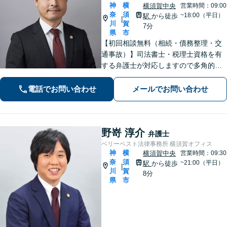
神
横
横須賀中央
営業時間：09:00
奈
須
~18:00（平日）
駅
から徒歩
|
川
賀
7分
県
市
【初回相談無料（相続・債務整理・交
通事故）】司法書士・税理士資格を有
する弁護士が対応しますので多角的な
専門知識から問題解決が可能です。各
種士業の所属する創業50年国内最大規
電話でお問い合わせ
メールでお問い合わせ
模の法律事務所として質の高いワンス
トップ型のリーガルサービスを提供し
ます。
野嵜 淳介
弁護士
ベリーベスト法律事務所 横須賀オフィス
神
横
横須賀中央
営業時間：09:30
奈
須
~21:00（平日）
駅
から徒歩
|
川
賀
8分
県
市