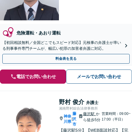
危険運転・あおり運転
【初回相談無料／全国どこでもスピード対応】元検事の弁護士が率い
る刑事事件専門チームが、幅広い犯罪の加害者弁護に対応。
料金表を見る
電話でお問い合わせ
メールでお問い合わせ
野村 俊介
弁護士
湘南野村綜合法律事務所
藤
藤沢駅
か
営業時間：09:00~
神奈
沢
|
17:00（平日）
ら徒歩5分
川県
市
【藤沢駅5分】【WEB面談対応】【完