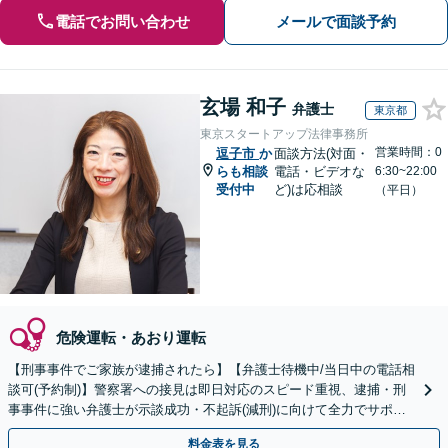
電話でお問い合わせ
メールで面談予約
玄場 和子
弁護士
東京都
東京スタートアップ法律事務所
営業時間：0
逗子市
か
面談方法(対面・
らも相談
電話・ビデオな
6:30~22:00
受付中
ど)は応相談
（平日）
危険運転・あおり運転
【刑事事件でご家族が逮捕されたら】【弁護士待機中/当日中の電話相
談可(予約制)】警察署への接見は即日対応のスピード重視、逮捕・刑
事事件に強い弁護士が示談成功・不起訴(減刑)に向けて全力でサポー
トします。【加害者側の相談専門】
料金表を見る