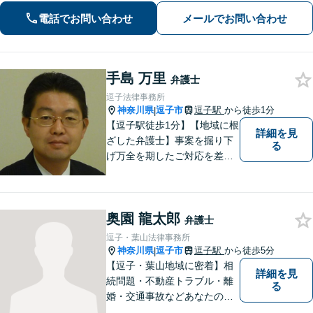
【初回面談無料】【夜間・休日は予約
電話でお問い合わせ
メールでお問い合わせ
で対応可】【法テラス可】
手島 万里
弁護士
逗子法律事務所
神奈川県
逗子市
逗子駅
から徒歩1分
|
【逗子駅徒歩1分】【地域に根
詳細を見
ざした弁護士】事案を掘り下
る
げ万全を期したご対応を差し
上げることがモットーです。
相続問題／離婚問題／不動産
問題／労働問題／交通事故な
奥園 龍太郎
ど、幅広く対応可能。【明確
弁護士
な料金体系】１件１件ていね
逗子・葉山法律事務所
いに対応させて頂きます。ご
神奈川県
逗子市
逗子駅
から徒歩5分
|
連絡ください。
【逗子・葉山地域に密着】相
詳細を見
続問題・不動産トラブル・離
る
婚・交通事故などあなたの困
りごとを一緒に解決していき