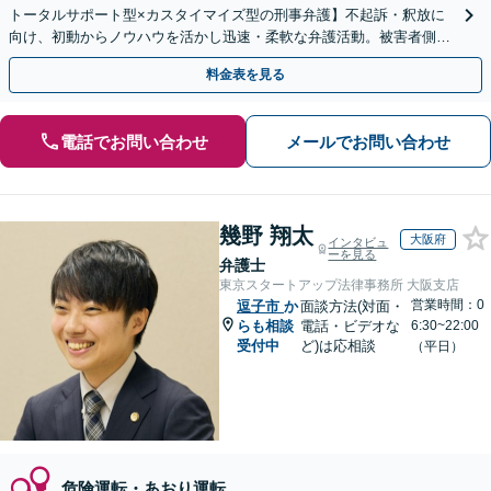
トータルサポート型×カスタイマイズ型の刑事弁護】不起訴・釈放に
向け、初動からノウハウを活かし迅速・柔軟な弁護活動。被害者側の
ご相談にも対応【即日接見対応】【夜間・休日相談可】
料金表を見る
電話でお問い合わせ
メールでお問い合わせ
幾野 翔太
大阪府
インタビュ
ーを見る
弁護士
東京スタートアップ法律事務所 大阪支店
営業時間：0
逗子市
か
面談方法(対面・
らも相談
電話・ビデオな
6:30~22:00
受付中
ど)は応相談
（平日）
危険運転・あおり運転