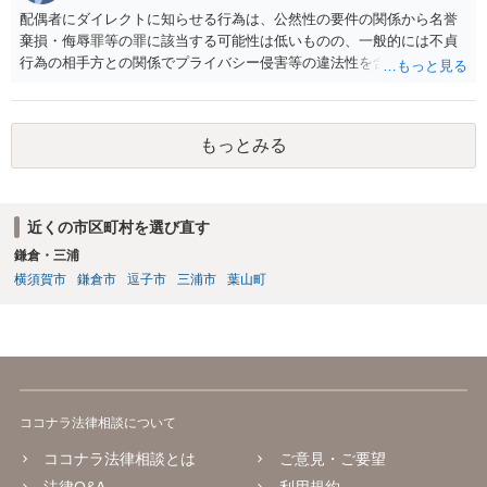
配偶者にダイレクトに知らせる行為は、公然性の要件の関係から名誉
棄損・侮辱罪等の罪に該当する可能性は低いものの、一般的には不貞
行為の相手方との関係でプライバシー侵害等の違法性を含む行為で
す。 そのため、そのことを知った相手方の夫婦関係への影響が大きい
ため、弁護士としては推奨しないことが一般的かと思います。
もっとみる
近くの市区町村を選び直す
鎌倉・三浦
横須賀市
鎌倉市
逗子市
三浦市
葉山町
ココナラ法律相談について
ココナラ法律相談とは
ご意見・ご要望
法律Q&A
利用規約