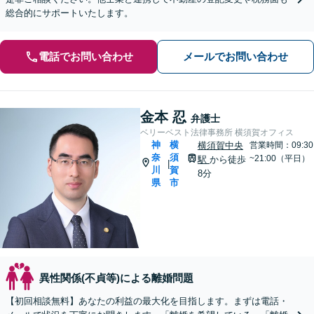
総合的にサポートいたします。
電話でお問い合わせ
メールでお問い合わせ
金本 忍
弁護士
ベリーベスト法律事務所 横須賀オフィス
神
横
横須賀中央
営業時間：09:30
奈
須
~21:00（平日）
駅
から徒歩
|
川
賀
8分
県
市
異性関係(不貞等)による離婚問題
【初回相談無料】あなたの利益の最大化を目指します。まずは電話・