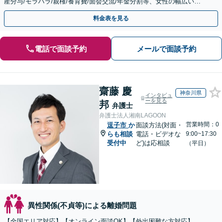
産分与/モラハラ/親権/養育費/面会交流/年金分割等、女性の幅広い悩
みに対応。経験豊富な弁護士が解決に導きます。
料金表を見る
電話で面談予約
メールで面談予約
齋藤 慶
神奈川県
インタビュ
ーを見る
邦
弁護士
弁護士法人湘南LAGOON
営業時間：0
逗子市
か
面談方法(対面・
らも相談
電話・ビデオな
9:00~17:30
受付中
ど)は応相談
（平日）
異性関係(不貞等)による離婚問題
【全国エリア対応】【オンライン面談OK】【外出困難な方対応】