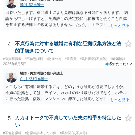
れるため、 120万円のみについて交渉を続けることがベターかと存じ
通しを過度に楽観的に言い過ぎないか、質問に具体的に答えてくれる
澁谷 望
弁護士
ます。
か、連絡方法（メール、電話、弁護士直接か事務局員を介するかな
回答いたします。※弁護士により見解は異なる可能性があります。 結
ど）や対応スピードが合うかを確認するとよいと思います。いずれに
論から申し上げますと、免責許可の決定後に元債権者と会うこと自体
しましても、弁護士への相談・依頼にあたっては、証拠資料、夫と相
を禁止する法律上の規定はありません。ただし、トラブル防止の観点
手方の関係、相手方の氏名・住所等、夫婦関係への影響、離婚予定の
から慎重な対応が必要です。 今後の付き合い方で気をつけるべきポイ
有無など事実関係をよく整理して相談されることをお勧めいたしま
ントは以下の通りです。 ・金銭のやり取りや返済の約束は絶対にしな
す。
い（免責された借金を任意でも支払ってしまうとトラブルの元になり
4
不貞行為に対する離婚に有利な証拠収集方法と法
ます） ・過去のDVや過剰請求の経緯を踏まえ、相手の感情に流されな
的手続きについて
い ・予定通り毅然とした態度で距離を置く 法律上の制限はないもの
#有責配偶者
#不倫慰謝料
#財産分与
#養育費
#異性関係(不貞等)
#離婚協議
の、ご自身の生活と精神的な安定を守るためにも、お互いに距離を置
2026年8月5日
役にたった
2
くというご判断は非常に賢明かと思います。
離婚・男女問題に強い弁護士
白井 弘昭
弁護士
＞こちらに有利に離婚するには、どのような証拠が必要でしょうか。
不貞の証拠としては、ライン、カカオのやり取りだけでなく、ホテル
に行った証拠、複数回マンションに滞在した証拠などが有効です。 不
貞の証拠があれば、離婚をさらに有利に進める（離婚したい時期に離
婚する、慰謝料をとるなど）ことができると思われます。 ただし、不
貞発覚後、長期間同居を続けると、不貞を許したとの評価につながる
5
カカオトークで不貞していた夫の相手を特定した
場合がありますので、ご注意ください。 以上、ご参考まで。
い
#不倫慰謝料
#慰謝料請求したい側
#異性関係(不貞等)