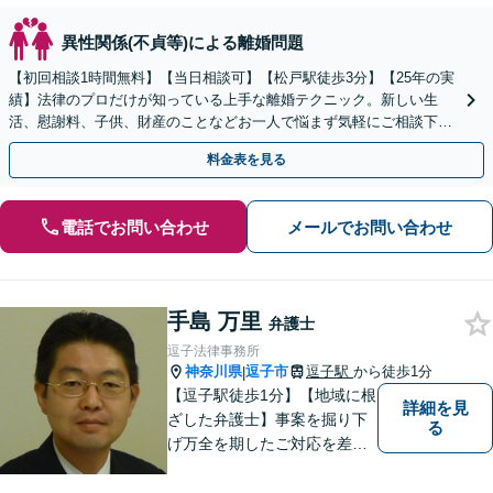
異性関係(不貞等)による離婚問題
【初回相談1時間無料】【当日相談可】【松戸駅徒歩3分】【25年の実
績】法律のプロだけが知っている上手な離婚テクニック。新しい生
活、慰謝料、子供、財産のことなどお一人で悩まず気軽にご相談下さ
い。女性側／男性側／熟年離婚など弁護経験豊富です。
料金表を見る
電話でお問い合わせ
メールでお問い合わせ
手島 万里
弁護士
逗子法律事務所
神奈川県
逗子市
逗子駅
から徒歩1分
|
【逗子駅徒歩1分】【地域に根
詳細を見
ざした弁護士】事案を掘り下
る
げ万全を期したご対応を差し
上げることがモットーです。
相続問題／離婚問題／不動産