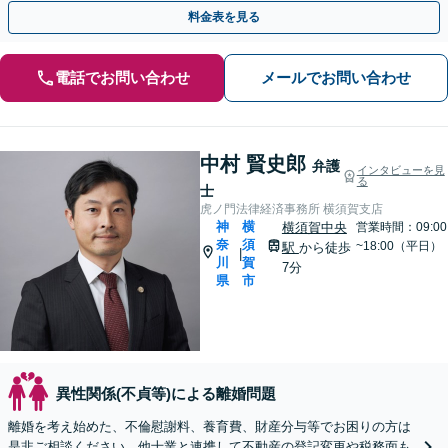
料金表を見る
電話でお問い合わせ
メールでお問い合わせ
中村 賢史郎
弁護
インタビューを見
る
士
虎ノ門法律経済事務所 横須賀支店
神
横
横須賀中央
営業時間：09:00
奈
須
~18:00（平日）
駅
から徒歩
|
川
賀
7分
県
市
異性関係(不貞等)による離婚問題
離婚を考え始めた、不倫慰謝料、養育費、財産分与等でお困りの方は
是非ご相談ください。他士業と連携して不動産の登記変更や税務面も