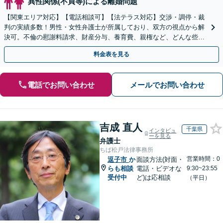
異性関係(不貞等)による離婚問題
【関東エリア対応】【電話相談可】【法テラス対応】交渉・調停・裁
判の実績多数！男性・女性弁護士が所属しており、双方の視点から解
決可。不倫の慰謝料請求、財産分与、養育費、親権など、どんな些細
なことでもお気軽にご相談ください【休日・夜間面談可】
料金表を見る
電話でお問い合わせ
メールでお問い合わせ
吉成 直人
千葉県
インタビュ
ーを見る
弁護士
ちば松戸法律事務所
営業時間：0
逗子市
か
面談方法(対面・
らも相談
電話・ビデオな
9:30~23:55
受付中
ど)は応相談
（平日）