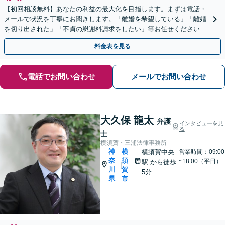
【初回相談無料】あなたの利益の最大化を目指します。まずは電話・
メールで状況を丁寧にお聞きします。「離婚を希望している」「離婚
を切り出された」「不貞の慰謝料請求をしたい」等お任せください。
【リーズナブルな料金設定】
料金表を見る
電話でお問い合わせ
メールでお問い合わせ
大久保 龍太
弁護
インタビューを見
る
士
横須賀・三浦法律事務所
神
横
横須賀中央
営業時間：09:00
奈
須
~18:00（平日）
駅
から徒歩
|
川
賀
5分
県
市