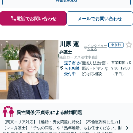
料金表を見る
電話でお問い合わせ
メールでお問い合わせ
川原 蓮
東京都
インタビュー
を見る
弁護士
銀座ロータス法律事務所
営業時間：0
逗子市
か
面談方法(対面・
らも相談
電話・ビデオな
9:30~19:00
受付中
ど)は応相談
（平日）
異性関係(不貞等)による離婚問題
【関東エリア対応】【離婚・男女問題に特化】【不倫慰謝料に注力】
【ママ弁護士】「子供の問題」や「熟年離婚」もお任せください。財