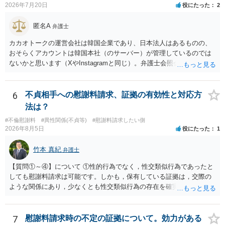
2026年7月20日
役にたった
2
匿名A
弁護士
カカオトークの運営会社は韓国企業であり、日本法人はあるものの、
おそらくアカウントは韓国本社（のサーバー）が管理しているのでは
ないかと思います（XやInstagramと同じ）。弁護士会照会は日本法に
基づく制度であり、送付先は日本国内とするのが原則で、外国企業に
対する照会は基本的にできないと解されています（弁護士会によって
は例外的に認める扱いもありますが、かなり限定されているので一般
6
不貞相手への慰謝料請求、証拠の有効性と対応方
的ではないでしょう）。もし韓国本社がアカウント管理をしているな
法は？
ら、日本法人へ送っても「ウチでは管理していない」という回答にな
#不倫慰謝料
#異性関係(不貞等)
#慰謝料請求したい側
ります。 個人で直接他人のID情報の開示を求めても拒否されるでしょ
2026年8月5日
役にたった
1
う。
竹本 真紀
弁護士
【質問①～④】について ①性的行為でなく，性交類似行為であったと
しても慰謝料請求は可能です。しかも，保有している証拠は，交際の
ような関係にあり，少なくとも性交類似行為の存在を確実に証明でき
るものです（裏を返せば，証拠で認められる範囲でしか認めていない
ことを窺わせるものです。）。ですから，慰謝料請求を進めることで
よいと思います。 ただ．慰謝料額については，婚姻破綻に至っていな
7
慰謝料請求時の不定の証拠について。効力がある