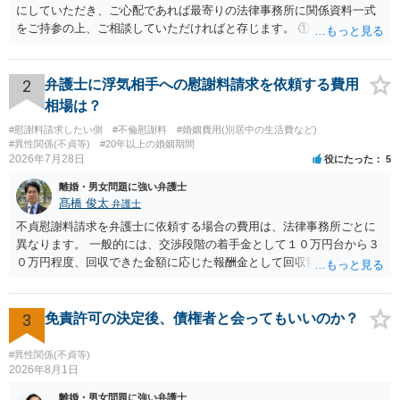
にしていただき、ご心配であれば最寄りの法律事務所に関係資料一式
をご持参の上、ご相談していただければと存じます。 ① このLINEの
流れを見る限り、100万円は貸付金ではなく、手切れ金・和解金と評価
される可能性はあるのか ⇒LINEを含む１００万円の貸付に至るまでの
やり取り等の経緯、誓約書の内容等を踏まえて、関係を清算するため
2
弁護士に浮気相手への慰謝料請求を依頼する費用
の 金銭であったと評価される可能性はあると考えます。 ② 「今後一
相場は？
切関与しないなら100万円振り込む」というLINEや誓約書は、裁判上
#慰謝料請求したい側
#不倫慰謝料
#婚姻費用(別居中の生活費など)
どの程度証拠価値があるのか ⇒前後のやり取りや誓約書の具体的内容
#異性関係(不貞等)
#20年以上の婚姻期間
を見ない限り、具体的な判断はできませんが、一定の証拠価値はある
2026年7月28日
役にたった
5
と考えます。 ③ 借用書があっても、後から100万円を貸付扱いに変更
離婚・男女問題に強い弁護士
することは認められるのか。 ⇒おそらく１００万円は不当利得（受け
髙橋 俊太
弁護士
取る正当な権利がないのに利益を取得した）として返還請求されてい
るものかと推察しますので、 貸金返還ではないかと存じます。 ④ 私
不貞慰謝料請求を弁護士に依頼する場合の費用は、法律事務所ごとに
は現在、収入も不安定で貯金もなくリボ払い借金が既に約100万あり。
異なります。 一般的には、交渉段階の着手金として１０万円台から３
今年に再婚したが主人はお金に厳しい為、一括で220万円を支払う事は
０万円程度、回収できた金額に応じた報酬金として回収額の１０％か
困難 仮に裁判で敗訴した場合でも、分割払いになる可能性はあります
ら２０％程度が設定されていることがあります。訴訟に移行する場合
か。 ⇒判決となり敗訴してしまった場合は、強制執行により不動産等
には、追加着手金や日当、実費が発生することもあります。 もっと
の財産を差し押さえられ、そこから債権回収が図られることになりま
も、証拠が十分にあるか、相手方の住所・勤務先が分かるか、慰謝料
3
免責許可の決定後、債権者と会ってもいいのか？
すが、 和解であれば柔軟な解決が可能ですので、その場合は分割払
額、離婚の有無、交渉で終わるか訴訟まで見込むかによって、費用は
いにより支払うことも十分可能です。 ⑤ このような事情であれば、私
変わり得ます。依頼前に、交渉だけの場合、訴訟になった場合、回収
#異性関係(不貞等)
は120万円のみ和解交渉を続けるべきでしょうか。 ⇒ご相談者様の認
できなかった場合の費用を確認しておくとよいでしょう。 弁護士選び
2026年8月1日
識を前提にすれば、１００万円も含めて返済する必要はないと考えら
では、不貞慰謝料案件の経験が相応にあるか、費用体系が明確か、見
離婚・男女問題に強い弁護士