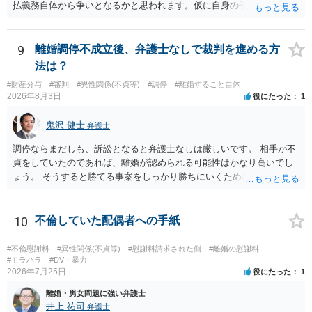
払義務自体から争いとなるかと思われます。仮に自身の子であったと
して、そのことから当然に補償義務が発生するものではありません。
相手に弁護士がついているということであれば、依頼をするかしない
かは別として一度ご自身も個別に弁護士に相談をされたほうが良いで
9
離婚調停不成立後、弁護士なしで裁判を進める方
しょう。
法は？
#財産分与
#審判
#異性関係(不貞等)
#調停
#離婚すること自体
2026年8月3日
役にたった
1
鬼沢 健士
弁護士
調停ならまだしも、訴訟となると弁護士なしは厳しいです。 相手が不
貞をしていたのであれば、離婚が認められる可能性はかなり高いでし
ょう。 そうすると勝てる事案をしっかり勝ちにいくためにも弁護士委
任を強くおすすめします。
10
不倫していた配偶者への手紙
#不倫慰謝料
#異性関係(不貞等)
#慰謝料請求された側
#離婚の慰謝料
#モラハラ
#DV・暴力
2026年7月25日
役にたった
1
離婚・男女問題に強い弁護士
井上 祐司
弁護士