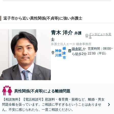
逗子市から近い異性関係(不貞等)に強い弁護士
青木 洋介
弁護
インタビューを見
る
士
弁護士法人エース 鎌倉事務所
鎌
鎌倉駅
か
営業時間：08:00~
神奈
倉
|
22:00（平日）
ら徒歩2分
川県
市
異性関係(不貞等)による離婚問題
【相談無料】【電話相談可】慰謝料・養育費・親権など、離婚・男女
問題全般を扱っています。ご相談に早すぎるということはありませ
ん。不安に感じられたら、一度ご相談ください。