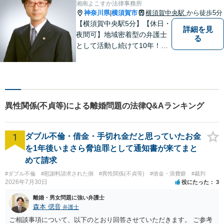
湘南よこすか法律事務所
神奈川県
横須賀市
横須賀中央駅
から徒歩5分
|
【横須賀中央駅5分】【休日・
詳細を見
夜間可】地域密着型の弁護士
る
として活動し続けて10年！豊
富な弁護経験と信頼を持つ弁
護士。他士業連携で高度な問
題にも対応可能◎【法テラス
可】【女性弁護士在籍】
異性関係(不貞等)による離婚問題の法律Q&Aランキング
1
ダブル不倫・借金・手切れ金だと思っていたお金
を1年後いまさら脅迫罪として通知書が来てまと
めて請求
#ダブル不倫
#慰謝料請求された側
#異性関係(不貞等)
#借金・浪費癖
#裁判
2026年7月30日
役にたった
3
離婚・男女問題に強い弁護士
森本 偲音
弁護士
ご相談事項について、以下のとおり回答させていただきます。 ご参考