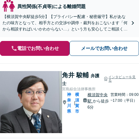
異性関係(不貞等)による離婚問題
【横須賀中央駅徒歩5分】【プライバシー配慮・秘密厳守】私があな
たの味方となって、相手方との交渉や調停・裁判をおこないます「何
から相談すればいいかわからない…」という方も安心してご相談くだ
さい【分割・後払い可】【夜間面談対応（事前予約）】
電話でお問い合わせ
メールでお問い合わせ
角井 駿輔
弁護
インタビューを見
る
士
宮島綜合法律事務所
神
横
横須賀中央
営業時間：09:00
奈
須
~17:00（平日）
駅
から徒歩
|
川
賀
6分
県
市