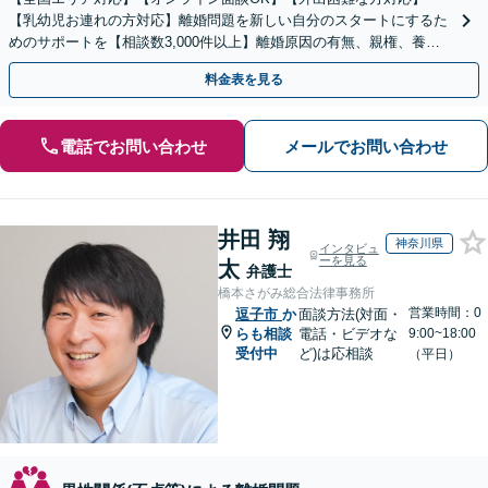
【乳幼児お連れの方対応】離婚問題を新しい自分のスタートにするた
めのサポートを【相談数3,000件以上】離婚原因の有無、親権、養育
費、財産分与、慰謝料請求【夜間・休日相談可】
料金表を見る
電話でお問い合わせ
メールでお問い合わせ
井田 翔
神奈川県
インタビュ
ーを見る
太
弁護士
橋本さがみ総合法律事務所
営業時間：0
逗子市
か
面談方法(対面・
らも相談
電話・ビデオな
9:00~18:00
受付中
ど)は応相談
（平日）