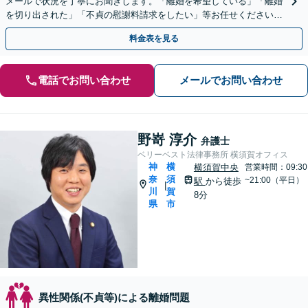
メールで状況を丁寧にお聞きします。「離婚を希望している」「離婚
を切り出された」「不貞の慰謝料請求をしたい」等お任せください。
【リーズナブルな料金設定】
料金表を見る
電話でお問い合わせ
メールでお問い合わせ
野嵜 淳介
弁護士
ベリーベスト法律事務所 横須賀オフィス
神
横
横須賀中央
営業時間：09:30
奈
須
~21:00（平日）
駅
から徒歩
|
川
賀
8分
県
市
異性関係(不貞等)による離婚問題