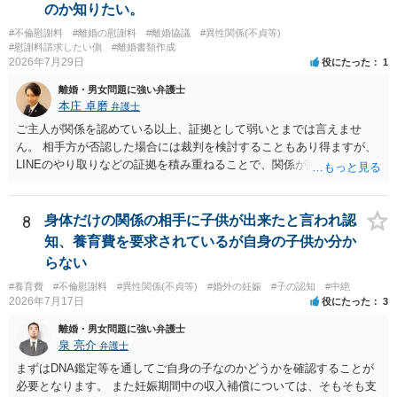
いとして，この点を考慮されることになるかもしれません。 ②夫との
のか知りたい。
今後のことを考えて書いてもらうか否かを検討するのがよいと思いま
#不倫慰謝料
#離婚の慰謝料
#離婚協議
#異性関係(不貞等)
す。今ある証拠以上のことを証明（証明力を強めることも含む）でき
#慰謝料請求したい側
#離婚書類作成
るのであれば，前向きに検討を進めるという考え方でもよいでしょ
2026年7月29日
役にたった
1
う。慰謝料請求としては証拠として使えることが前提であり，その価
離婚・男女問題に強い弁護士
値と夫との関係との均衡のように思います。 ③行政書士に委任をして
本庄 卓磨
弁護士
いるのであれば，どのような内容の委任なのか不明ですが，その行政
書士との協議になると思います。請求するか，訴訟にするか，その点
ご主人が関係を認めている以上、証拠として弱いとまでは言えませ
の見極めや，相手方は性交類似行為は認めているのか，それさえも否
ん。 相手方が否認した場合には裁判を検討することもあり得ますが、
定しているのかによって，考え方・進め方は変わってくると思いま
LINEのやり取りなどの証拠を積み重ねることで、関係が認定される余
す。 ④性交類似行為を認めているにもかかわらず支払を拒否するので
地は十分にあります。 ただし、手元の証拠でどこまで認定できるかは
あれば，本人（行政書士でも同じだと思います。）への対応ではあま
個別の事情によりますので、お早めに弁護士に相談されることをおす
り変わらないように思います。減額で折り合えるなら本人様の交渉で
すめします。
8
身体だけの関係の相手に子供が出来たと言われ認
もよいように思いますが，ゼロかどうかの観点であれば，訴訟に進む
知、養育費を要求されているが自身の子供か分か
しかなくなるようにも思います。そうしますと，お近くの弁護士に相
らない
談して進めることを検討した方がよいようにも思います。
#養育費
#不倫慰謝料
#異性関係(不貞等)
#婚外の妊娠
#子の認知
#中絶
2026年7月17日
役にたった
3
離婚・男女問題に強い弁護士
泉 亮介
弁護士
まずはDNA鑑定等を通してご自身の子なのかどうかを確認することが
必要となります。 また妊娠期間中の収入補償については、そもそも支