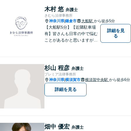
望の場合にはまずはお気軽に
お問い合わせください。
木村 悠
弁護士
きむら法律事務所
神奈川県
鎌倉市
大船駅
から徒歩5分
|
【大船駅5分】【近隣駐車場
詳細を見
有】皆さんも日常の中で悩む
る
ことがあるかと思いますが、
まず誰かに相談してみるとい
うことで解決の糸口が見つか
るかもしれません。地域の
方々により良い法律サービス
杉山 程彦
弁護士
を届けていきたいと思いま
プレミア法律事務所
す。 ぜひご相談ください。
神奈川県
横須賀市
横須賀中央駅
から徒歩6分
|
詳細を見る
畑中 優宏
弁護士