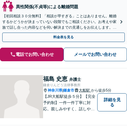
異性関係(不貞等)による離婚問題
【初回相談３０分無料】「相談が早すぎる」ことはありません。離婚
するかどうかが決まっていない段階でもご相談ください。お考えや家
族で話し合った内容などを伺い解決までの見通しをお伝えします。不
貞慰謝料、財産分与、養育費など、幅広く対応します。
料金表を見る
電話でお問い合わせ
メールでお問い合わせ
福島 史恵
弁護士
鎌倉りんどう法律事務所
神奈川県
鎌倉市
大船駅
から徒歩5分
|
【JR大船駅徒歩５分】【完全
詳細を見
予約制】一件一件丁寧に対
る
応。親しみやすく、話しやす
い弁護士であることを心がけ
ています。ご相談予約をご希