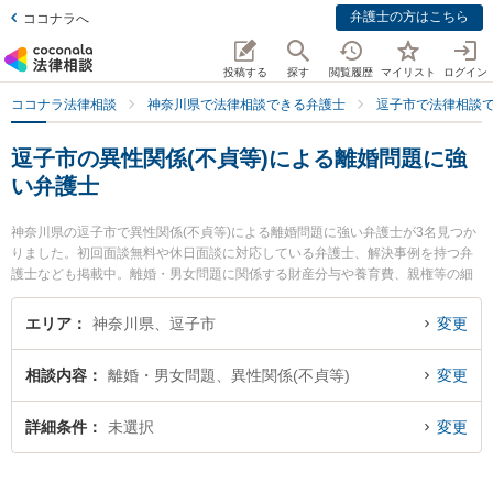
弁護士の方はこちら
ココナラへ
投稿する
探す
閲覧履歴
マイリスト
ログイン
ココナラ法律相談
神奈川県で法律相談できる弁護士
逗子市で法律相談
逗子市の異性関係(不貞等)による離婚問題に強
い弁護士
神奈川県の逗子市で異性関係(不貞等)による離婚問題に強い弁護士が3名見つか
りました。初回面談無料や休日面談に対応している弁護士、解決事例を持つ弁
護士なども掲載中。離婚・男女問題に関係する財産分与や養育費、親権等の細
かな分野での絞り込み検索もでき便利です。特に湘南よこすか法律事務所 逗子
事務所の川尻 新弁護士や逗子法律事務所の手島 万里弁護士、逗子・葉山法律事
エリア
神奈川県、逗子市
変更
務所の奥園 龍太郎弁護士のプロフィール情報や弁護士費用、強みなどが注目さ
れています。『逗子市で土日や夜間に発生した異性関係(不貞等)による離婚問題
相談内容
離婚・男女問題、異性関係(不貞等)
変更
のトラブルを今すぐに弁護士に相談したい』『異性関係(不貞等)による離婚問題
のトラブル解決の実績豊富な近くの弁護士を検索したい』『初回相談無料で異
性関係(不貞等)による離婚問題を法律相談できる逗子市内の弁護士に相談予約し
詳細条件
未選択
変更
たい』などでお困りの相談者さんにおすすめです。