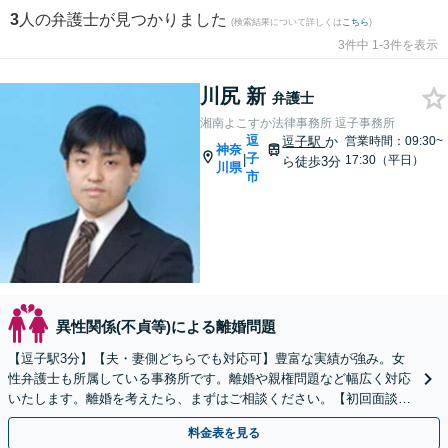
3
人の弁護士が見つかりました
(検索結果について詳しくは
こちら
)
3件中 1-3件を表示
川尻 新
弁護士
湘南よこすか法律事務所 逗子事務所
逗
逗子駅
か
営業時間：09:30~
神奈
子
|
17:30（平日）
ら徒歩3分
川県
市
異性関係(不貞等)による離婚問題
【逗子駅3分】【夫・妻側どちらでも対応可】豊富な実績が強み。女
性弁護士も所属している事務所です。離婚や親権問題など幅広く対応
いたします。離婚を考えたら、まずはご相談ください。【初回面談無
料】【夜間・休日は予約で対応可】【法テラス可】
料金表を見る