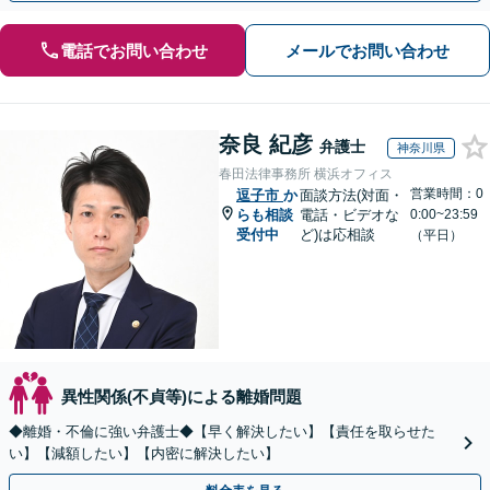
電話でお問い合わせ
メールでお問い合わせ
奈良 紀彦
弁護士
神奈川県
春田法律事務所 横浜オフィス
営業時間：0
逗子市
か
面談方法(対面・
らも相談
電話・ビデオな
0:00~23:59
受付中
ど)は応相談
（平日）
異性関係(不貞等)による離婚問題
◆離婚・不倫に強い弁護士◆【早く解決したい】【責任を取らせた
い】【減額したい】【内密に解決したい】