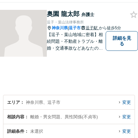
問題／労働問題／交通事故な
奥園 龍太郎
ど、幅広く対応可能。【明確
弁護士
な料金体系】１件１件ていね
逗子・葉山法律事務所
いに対応させて頂きます。ご
神奈川県
逗子市
逗子駅
から徒歩5分
|
連絡ください。
【逗子・葉山地域に密着】相
詳細を見
続問題・不動産トラブル・離
る
婚・交通事故などあなたの困
りごとを一緒に解決していき
ましょう。
エリア
神奈川県、逗子市
変更
相談内容
離婚・男女問題、異性関係(不貞等)
変更
詳細条件
未選択
変更