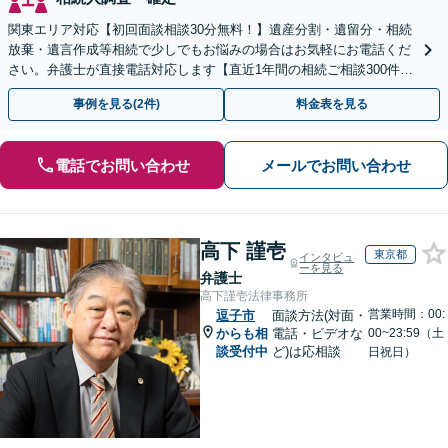
関東エリア対応【初回面談相談30分無料！】遺産分割・遺留分・相続
放棄・遺言作成等相続で少しでもお悩みの場合はお気軽にお電話くだ
さい。弁護士が直接電話対応します【直近1年間の相続ご相談300件以
上！＆相続の著書・セミナー多数】弁護士複数所属
事例を見る(2件)
料金表を見る
電話でお問い合わせ
メールでお問い合わせ
高下 謹壱
東京都
インタビュ
ーを見る
弁護士
高下謹壱法律事務所
営業時間：00:
逗子市
面談方法(対面・
からも相
電話・ビデオな
00~23:59（土
談受付中
ど)は応相談
日祝日）