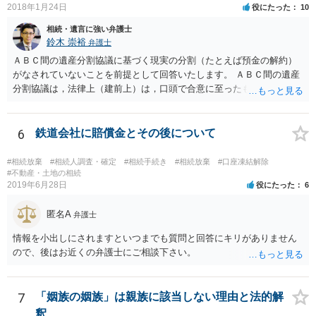
2018年1月24日
役にたった
10
相続・遺言に強い弁護士
鈴木 崇裕
弁護士
ＡＢＣ間の遺産分割協議に基づく現実の分割（たとえば預金の解約）
がなされていないことを前提として回答いたします。 ＡＢＣ間の遺産
分割協議は，法律上（建前上）は，口頭で合意に至ったものであって
も有効です。 しかし，口頭で合意したことを立証する方法がありませ
ん。 また，不動産の名義を移転するためには，遺産分割協議書への署
名捺印を得る必要があります。 したがって，残念ながら，「ＡＢＣ間
6
鉄道会社に賠償金とその後について
の遺産分割協議が有効に成立している」という前提に基づく主張は困
難と思われます。 「ＡＢＣ間の遺産分割協議は未了のまま，ＡとＢが
#相続放棄
#相続人調査・確定
#相続手続き
#相続放棄
#口座凍結解除
死亡し，二次相続が発生した」という前提に基づいて協議を進める必
#不動産・土地の相続
2019年6月28日
役にたった
6
要があります。 もちろん，Ｃの立場としては，ＡＢＣ間の遺産分割協
議の内容を前提とした主張をすることが最も有利ですが，ＡＢの相続
匿名A
人は応じない姿勢を示していることから，実現は困難だと思います。
弁護士
主張としては維持しつつも，現実的な解決方法（遺産分割協議の落と
情報を小出しにされますといつまでも質問と回答にキリがありません
しどころ）としては，譲歩することを甘受しなければならないかもし
ので、後はお近くの弁護士にご相談下さい。
れません。
7
「姻族の姻族」は親族に該当しない理由と法的解
釈