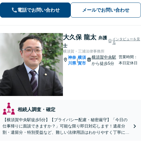
電話でお問い合わせ
メールでお問い合わせ
大久保 龍太
弁護
インタビューを見
る
士
横須賀・三浦法律事務所
横須賀中央駅
営業時間：
神奈
横須
|
川県
賀市
本日定休日
から徒歩5分
相続人調査・確定
【横須賀中央駅徒歩5分】【プライバシー配慮・秘密厳守】「今日の
仕事帰りに面談できますか？」可能な限り即日対応します！遺産分
割・遺留分・特別受益など、難しい法律用語はわかりやすく丁寧に説
明【分割・後払い可】【夜間面談対応（事前予約）】