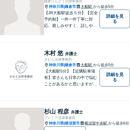
鎌倉りんどう法律事務所
神奈川県
鎌倉市
大船駅
から徒歩5分
|
【JR大船駅徒歩５分】【完全
詳細を見
予約制】一件一件丁寧に対
る
応。親しみやすく、話しやす
い弁護士であることを心がけ
ています。ご相談予約をご希
望の場合にはまずはお気軽に
お問い合わせください。
木村 悠
弁護士
きむら法律事務所
神奈川県
鎌倉市
大船駅
から徒歩5分
|
【大船駅5分】【近隣駐車場
詳細を見
有】皆さんも日常の中で悩む
る
ことがあるかと思いますが、
まず誰かに相談してみるとい
うことで解決の糸口が見つか
るかもしれません。地域の
方々により良い法律サービス
杉山 程彦
弁護士
を届けていきたいと思いま
プレミア法律事務所
す。 ぜひご相談ください。
神奈川県
横須賀市
横須賀中央駅
から徒歩6分
|