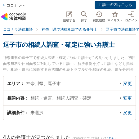
弁護士の方はこちら
ココナラへ
投稿する
探す
閲覧履歴
マイリスト
ログイン
ココナラ法律相談
神奈川県で法律相談できる弁護士
逗子市で法律相談
逗子市の相続人調査・確定に強い弁護士
神奈川県の逗子市で相続人調査・確定に強い弁護士が4名見つかりました。初回
面談無料や休日面談に対応している弁護士、解決事例を持つ弁護士なども掲載
中。相続・遺言に関係する家族間の相続トラブルや認知症の相続、遺産分割等
の細かな分野での絞り込み検索もでき便利です。特に湘南よこすか法律事務所
逗子事務所の川尻 新弁護士や逗子法律事務所の手島 万里弁護士、逗子税務法律
エリア
神奈川県、逗子市
変更
会計事務所の和田 和純弁護士のプロフィール情報や弁護士費用、強みなどが注
目されています。『逗子市で土日や夜間に発生した相続人調査・確定のトラブ
相談内容
相続・遺言、相続人調査・確定
変更
ルを今すぐに弁護士に相談したい』『相続人調査・確定のトラブル解決の実績
豊富な近くの弁護士を検索したい』『初回相談無料で相続人調査・確定を法律
相談できる逗子市内の弁護士に相談予約したい』などでお困りの相談者さんに
詳細条件
未選択
変更
おすすめです。
4
人の弁護士が見つかりました
(検索結果について詳しくは
こちら
)