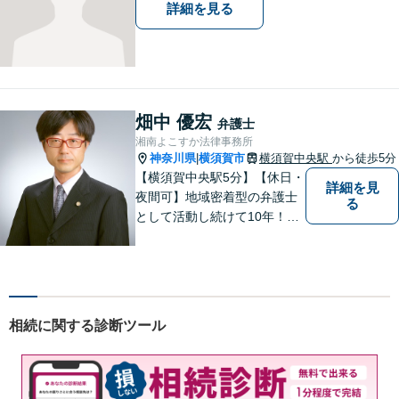
詳細を見る
畑中 優宏
弁護士
湘南よこすか法律事務所
神奈川県
横須賀市
横須賀中央駅
から徒歩5分
|
【横須賀中央駅5分】【休日・
詳細を見
夜間可】地域密着型の弁護士
る
として活動し続けて10年！豊
富な弁護経験と信頼を持つ弁
護士。他士業連携で高度な問
題にも対応可能◎【法テラス
可】【女性弁護士在籍】
相続に関する診断ツール