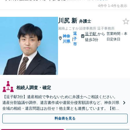
4件中 1-4件を表示
川尻 新
弁護士
湘南よこすか法律事務所 逗子事務所
逗
逗子駅
から
営業時間：本
神奈
子
|
日定休日
徒歩3分
川県
市
相続人調査・確定
【逗子駅3分】遺産相続で争わないために弁護士へご相談ください。
遺産分割協議や調停、遺言書作成や遺留分侵害額請求など、神奈川県
全域の相続・遺言問題はお任せ！他士業とも連携しています。【初回
面談無料】【夜間・休日は予約で対応可】
料金表を見る