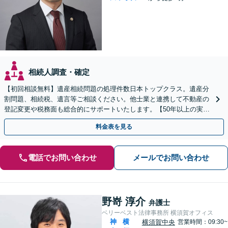
相続人調査・確定
【初回相談無料】遺産相続問題の処理件数日本トップクラス。遺産分
割問題、相続税、遺言等ご相談ください。他士業と連携して不動産の
登記変更や税務面も総合的にサポートいたします。【50年以上の実績
と信頼】
料金表を見る
電話でお問い合わせ
メールでお問い合わせ
野嵜 淳介
弁護士
ベリーベスト法律事務所 横須賀オフィス
神
横
横須賀中央
営業時間：09:30~