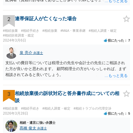
い限り、「次男」（お父様の弟）らの相続権は発生しません。
2
連帯保証人が亡くなった場合
#相続放棄
#相続手続き
#相続放棄
#M&A・事業承継
#相続人調査・確定
#相続財産調査・鑑定
2024年3月6日
役にたった
7
泉 亮介
弁護士
支払いの費目等については税理士の先生や会計士の先生にご相談され
た方が良いかと思われます。 顧問税理士の方がいらっしゃれば、まず
相談されてみると良いでしょう。
3
相続放棄後の訴状対応と答弁書作成についての相
談
#相続放棄
#相続手続き
#相続人調査・確定
#相続トラブルの代理交渉
2026年3月28日
役にたった
5
相続・遺言に強い弁護士
髙橋 俊太
弁護士