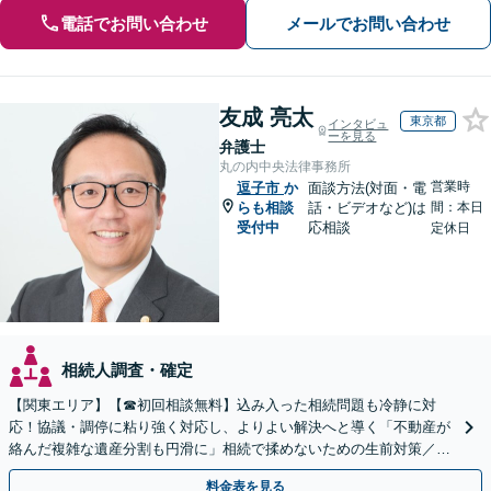
電話でお問い合わせ
メールでお問い合わせ
友成 亮太
東京都
インタビュ
ーを見る
弁護士
丸の内中央法律事務所
営業時
逗子市
か
面談方法(対面・電
らも相談
話・ビデオなど)は
間：本日
受付中
応相談
定休日
相続人調査・確定
【関東エリア】【☎︎初回相談無料】込み入った相続問題も冷静に対
応！協議・調停に粘り強く対応し、よりよい解決へと導く「不動産が
絡んだ複雑な遺産分割も円滑に」相続で揉めないための生前対策／遺
言書の作成から執行【夜間相談可】【有楽町駅1分】
料金表を見る