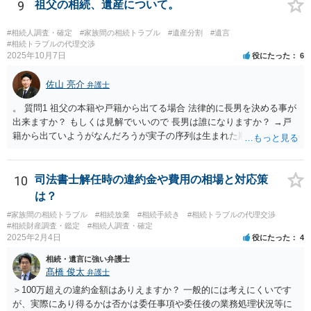
議をすることになります（必ずしも３分の１ずつにしなくても，合意
9
祖父の相続、遺産について。
ができれば構いません。）。 今後の対応としては， ①伯母さんの相続
財産（遺産）の全容を整理する（預貯金，有価証券，不動産等の有無
#相続人調査・確定
#家族間の相続トラブル
#遺産分割
#遺言
を調べることになります。） ②相続財産に照らし，相続税の申告の準
#相続トラブルの代理交渉
2025年10月7日
役にたった
6
備をする（税理士の先生にご相談ください。） ③遺産分割協議をする
（ご本人同士で行っても構いませんし，弁護士に相談することもよろ
佐山 亮介
しいと思います。） ことになります。
弁護士
。 質問1 祖父の本籍や戸籍から出てる場合 法律的に長男を決める事が
出来ますか？ もしくは見解でいいので 長男は誰になりますか？ →戸
籍から出ていようがなんだろうが実子の序列は生まれた順ですから、
先方が後から生まれたならばお父様がお祖父様の長男です。 質問2 遺
書が腹違いの長男に向けてある場合 書かれてる内容が最優先にされる
のですか？ →遺書というのが、法律上の遺言の形式を守っている限り
10
司法書士解任時の違約金や費用の相場と対応策
はそのとおりです。 質問3 父が腹違いの長男に法律的に優位になれそ
は？
うな事はありますか？ →遺言が有効な場合、優位に立つことはできま
#家族間の相続トラブル
#相続放棄
#相続手続き
#相続トラブルの代理交渉
せんが、お祖父様が認知症であるなどの「遺言が作れないはずの事
#相続財産調査・鑑定
#相続人調査・確定
情」があるならば①遺言無効確認の訴えを起こすのは一つの手です。
2025年2月4日
役にたった
4
それができない場合は②遺留分侵害額請求で争うほかありません。 質
相続・遺言に強い弁護士
問4 相続トラブルの代理交渉は可能でしょうか。 →一般論としては可
髙橋 俊太
弁護士
能ですが、お伺いする内容ですとお祖父様が亡くなられた後に動くこ
とになるでしょう。
＞100万超えの違約金額はありえますか？ 一般的には考えにくいです
が、実際にあり得るかは否かは委任事項や委任後の業務処理状況等に