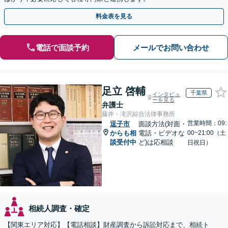
料金表を見る
電話で面談予約
メールでお問い合わせ
足立 啓輔
千葉県
インタビュ
ーを見る
弁護士
藤井・滝沢綜合法律事務所
営業時間：09:
逗子市
面談方法(対面・
からも相
電話・ビデオな
00~21:00（土
談受付中
ど)は応相談
日祝日）
相続人調査・確定
【関東エリア対応】【電話相談】財産調査から訴訟対応まで、相続ト