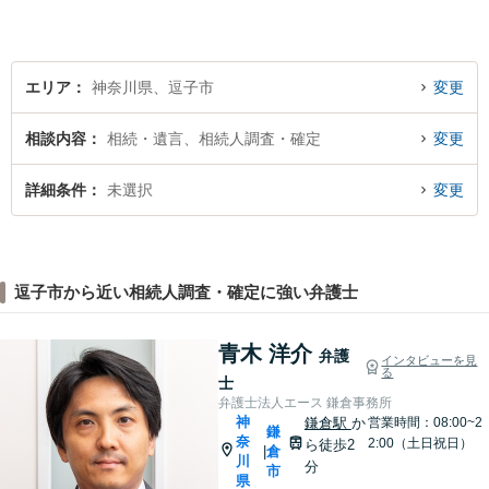
エリア
神奈川県、逗子市
変更
相談内容
相続・遺言、相続人調査・確定
変更
詳細条件
未選択
変更
逗子市から近い相続人調査・確定に強い弁護士
青木 洋介
弁護
インタビューを見
る
士
弁護士法人エース 鎌倉事務所
神
鎌倉駅
か
営業時間：08:00~2
鎌
奈
2:00（土日祝日）
ら徒歩2
倉
|
川
分
市
県