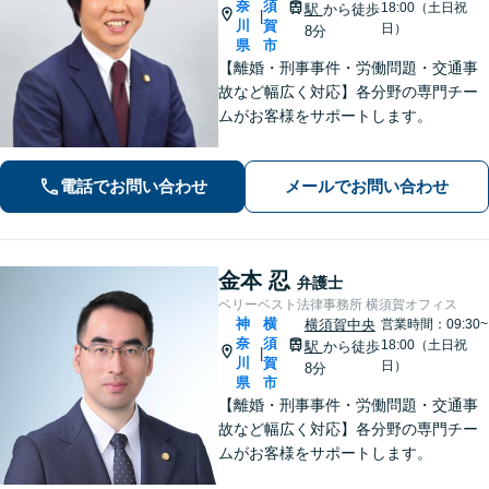
奈
須
18:00（土日祝
駅
から徒歩
|
川
賀
日）
8分
県
市
【離婚・刑事事件・労働問題・交通事
故など幅広く対応】各分野の専門チー
ムがお客様をサポートします。
電話でお問い合わせ
メールでお問い合わせ
金本 忍
弁護士
ベリーベスト法律事務所 横須賀オフィス
神
横
横須賀中央
営業時間：09:30~
奈
須
18:00（土日祝
駅
から徒歩
|
川
賀
日）
8分
県
市
【離婚・刑事事件・労働問題・交通事
故など幅広く対応】各分野の専門チー
ムがお客様をサポートします。