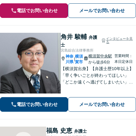
電話でお問い合わせ
メールでお問い合わせ
角井 駿輔
弁護
インタビューを見
る
士
宮島綜合法律事務所
横須賀中央駅
営業時間：
神奈
横須
|
川県
賀市
本日定休日
から徒歩6分
【横須賀出身】【弁護士歴10年以上】
「早く争いごとが終わってほしい」
「どこか遠くへ逃げてしまいたい」と
思うのは自然なことです。共に解決を
目指す者として、あなたに寄り添いま
す。肩の荷を下ろして、ぜひご相談く
電話でお問い合わせ
メールでお問い合わせ
ださい【横須賀中央駅6分】
福島 史恵
弁護士