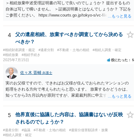
＞相続放棄申述受理証明書の写しで良いのでしょうか？ 提出するもの
自体は写しで構いません。 ＞証拠説明書とはなんでしょうか？ 下記を
ご参照ください。 https://www.courts.go.jp/tokyo-s/vc-files/tokyo-s/file/
14-1kisairei.pdf
4
父の遺産相続、放棄すべきか調査してから決める
べきか？
#相続財産調査・鑑定
#遺産分割
#不動産・土地の相続
#相続人調査・確定
#相続放棄
#相続手続き
2025年7月15日
役にたった
5
佐々木 晋輔
弁護士
実のお父様ですので、できればお父様が住んでおられたマンションの
処理をされる方向で考えられたらと思います。 放棄するかどうかは、
知ってから3カ月以内が原則ですが、家庭裁判所に申立すれば3カ月の
期間を伸長することができます。 その間に、財産の状況を調査して、
放棄するかどうか決めることができます。 銀行やサラ金が数年も放置
することはありませんので、数年後に借金が発見される可能性はほぼ
5
他界直後に協議した内容は、協議書はないが反映
ありません。 なお、私が扱った相続放棄を検討していた案件で、期間
されるのでしょうか？
伸長して調査したところ、サラ金に対する過払金など相当な財産が見
#遺産分割
#協議
#不動産・土地の相続
#遺留分侵害額請求・放棄
つかったため相続したという事例がありました。
#相続人調査・確定