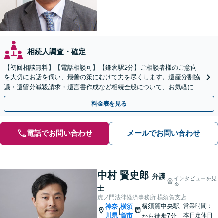
相続人調査・確定
【初回相談無料】【電話相談可】【鎌倉駅2分】ご相談者様のご意向
を大切にお話を伺い、最善の策にむけて力を尽くします。遺産分割協
議・遺留分減殺請求・遺言書作成など相続全般について、お気軽にご
相談ください。
料金表を見る
電話でお問い合わせ
メールでお問い合わせ
中村 賢史郎
弁護
インタビューを見
る
士
虎ノ門法律経済事務所 横須賀支店
横須賀中央駅
営業時間：
神奈
横須
|
川県
賀市
本日定休日
から徒歩7分