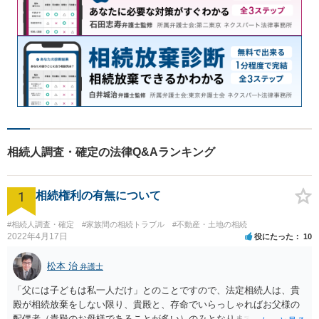
相続人調査・確定の法律Q&Aランキング
1
相続権利の有無について
#相続人調査・確定
#家族間の相続トラブル
#不動産・土地の相続
2022年4月17日
役にたった
10
松本 治
弁護士
「父には子どもは私一人だけ」とのことですので、法定相続人は、貴
殿が相続放棄をしない限り、貴殿と、存命でいらっしゃればお父様の
配偶者（貴殿のお母様であることが多い）のみとなります。遺言がな