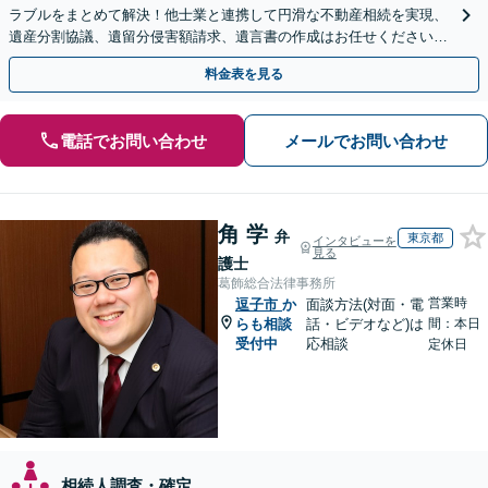
ラブルをまとめて解決！他士業と連携して円滑な不動産相続を実現、
遺産分割協議、遺留分侵害額請求、遺言書の作成はお任せください。
明確な料金体系【オンライン面談可能】
料金表を見る
電話でお問い合わせ
メールでお問い合わせ
角 学
弁
東京都
インタビューを
見る
護士
葛飾総合法律事務所
営業時
逗子市
か
面談方法(対面・電
らも相談
話・ビデオなど)は
間：本日
受付中
応相談
定休日
相続人調査・確定