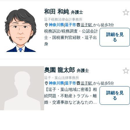
問題／労働問題／交通事故な
和田 和純
ど、幅広く対応可能。【明確
弁護士
な料金体系】１件１件ていね
逗子税務法律会計事務所
いに対応させて頂きます。ご
神奈川県
逗子市
逗子駅
から徒歩3分
|
連絡ください。
税務訴訟/税務調査・公認会計
詳細を見
士・国税審判官経験・逗子出
る
身
奥園 龍太郎
弁護士
逗子・葉山法律事務所
神奈川県
逗子市
逗子駅
から徒歩5分
|
【逗子・葉山地域に密着】相
詳細を見
続問題・不動産トラブル・離
る
婚・交通事故などあなたの困
りごとを一緒に解決していき
ましょう。