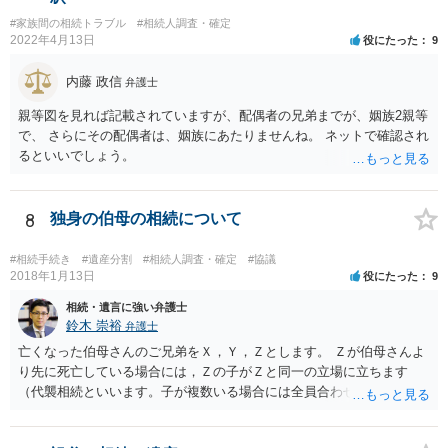
#家族間の相続トラブル
#相続人調査・確定
2022年4月13日
役にたった
9
内藤 政信
弁護士
親等図を見れば記載されていますが、配偶者の兄弟までが、姻族2親等
で、 さらにその配偶者は、姻族にあたりませんね。 ネットで確認され
るといいでしょう。
8
独身の伯母の相続について
#相続手続き
#遺産分割
#相続人調査・確定
#協議
2018年1月13日
役にたった
9
相続・遺言に強い弁護士
鈴木 崇裕
弁護士
亡くなった伯母さんのご兄弟をＸ，Ｙ，Ｚとします。 Ｚが伯母さんよ
り先に死亡している場合には，Ｚの子がＺと同一の立場に立ちます
（代襲相続といいます。子が複数いる場合には全員合わせてＺと同一
の取り分です。）。 Ｘ，Ｙ，Ｚ（またＺの子）はそれぞれ３分の１ず
つの相続分を有していますので， そのことを前提として，遺産分割協