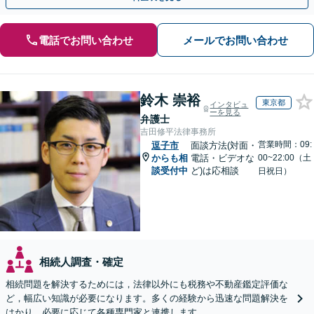
電話でお問い合わせ
メールでお問い合わせ
鈴木 崇裕
東京都
インタビュ
ーを見る
弁護士
吉田修平法律事務所
営業時間：09:
逗子市
面談方法(対面・
からも相
電話・ビデオな
00~22:00（土
談受付中
ど)は応相談
日祝日）
相続人調査・確定
相続問題を解決するためには，法律以外にも税務や不動産鑑定評価な
ど，幅広い知識が必要になります。多くの経験から迅速な問題解決を
はかり，必要に応じて各種専門家と連携します。