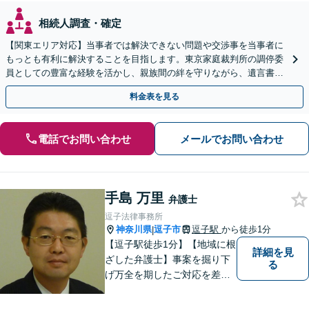
相続人調査・確定
【関東エリア対応】当事者では解決できない問題や交渉事を当事者に
もっとも有利に解決することを目指します。東京家庭裁判所の調停委
員としての豊富な経験を活かし、親族間の絆を守りながら、遺言書作
成から相続放棄まで相続問題を誠実にサポートいたします。
料金表を見る
電話でお問い合わせ
メールでお問い合わせ
手島 万里
弁護士
逗子法律事務所
神奈川県
逗子市
逗子駅
から徒歩1分
|
【逗子駅徒歩1分】【地域に根
詳細を見
ざした弁護士】事案を掘り下
る
げ万全を期したご対応を差し
上げることがモットーです。
相続問題／離婚問題／不動産