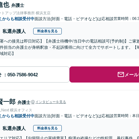
進也
弁護士
ートアップ法律事務所 横浜支店
市
からも相談受付中
面談方法(対面・電話・ビデオなど)は応相談
営業時間：06:
私選弁護人
料金表を見る
署への接見は即日対応】【弁護士待機中/当日中の電話相談可(予約制)】ご
件担当の弁護士が身柄釈放・不起訴獲得に向けて全力でサポートします。【毎
域対応】
せ
メール
賢一郎
弁護士
インタビューを見る
Next 横浜オフィス
市
からも相談受付中
面談方法(対面・電話・ビデオなど)は応相談
営業時間：本
私選弁護人
料金表を見る
エリア対応】【勾留阻止の実績豊富】痴漢や盗撮などの性犯罪、暴行事件、