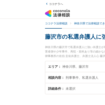
ココナラへ
ココナラ法律相談
神奈川県で法律相談でき
藤沢市の私選弁護人に
神奈川県の藤沢市で私選弁護人に強い弁護士が
害者側や少年事件、再犯・前科あり等の細かな
律事務所の佐伯 圭佑弁護士、弁護士法人心 
選弁護人のトラブルを今すぐに弁護士に相談し
内の弁護士に相談予約したい』などでお困りの
エリア
神奈川県、藤沢市
相談内容
刑事事件、私選弁護人
詳細条件
未選択