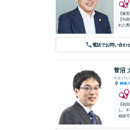
【被害
【勾留
れた際
電話でお問い合わ
菅沼 
弁護士法
神奈
【初回
し、不
相談可