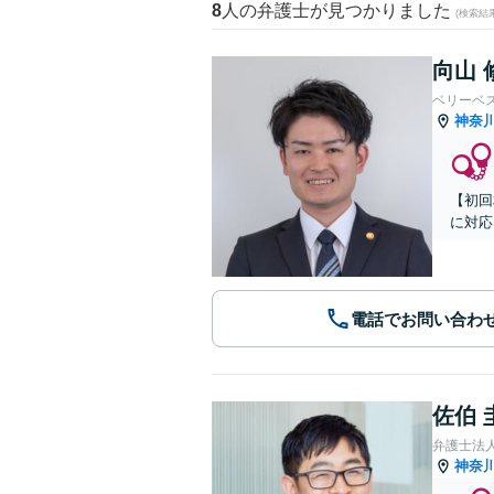
8
人の弁護士が見つかりました
(検索結
向山 
ベリーベ
神奈
【初回
に対応
電話でお問い合わ
佐伯 
弁護士法
神奈