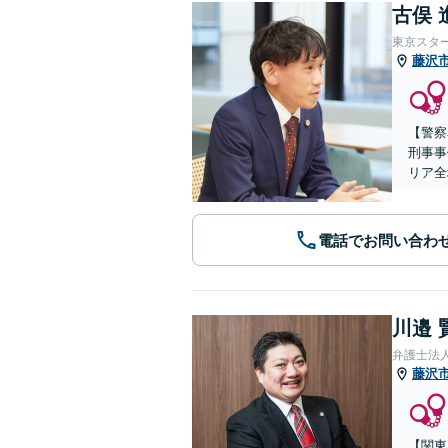
古俣 
東京スタ
藤沢
【警察
刑事事
リア全
電話でお問い合わ
川邉 
弁護士法人
藤沢
【関東