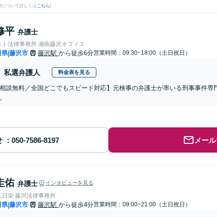
果について詳しくは
こちら
)
修平
弁護士
スト法律事務所 湘南藤沢オフィス
川県
藤沢市
藤沢駅
から徒歩6分
営業時間：09:30~18:00（土日祝日）
|
私選弁護人
料金表を見る
相談無料／全国どこでもスピード対応】元検事の弁護士が率いる刑事事件専
。
せ
メール
圭佑
弁護士
インタビューを見る
人日栄 藤沢法律事務所
川県
藤沢市
藤沢駅
から徒歩4分
営業時間：09:00~21:00（土日祝日）
|