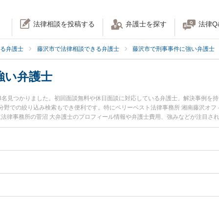
法律相談を投稿する
弁護士を探す
法律Q
る弁護士
藤沢市で法律相談できる弁護士
藤沢市で刑事事件に強い弁護士
強い弁護士
8名見つかりました。初回面談無料や休日面談に対応している弁護士、解決事例を
分野での絞り込み検索もでき便利です。特にベリーベスト法律事務所 湘南藤沢オフィ
藤沢法律事務所の菅沼 大弁護士のプロフィール情報や弁護士費用、強みなどが注目さ
たい』『私選弁護人のトラブル解決の実績豊富な近くの弁護士を検索したい』『初
相談者さんにおすすめです。