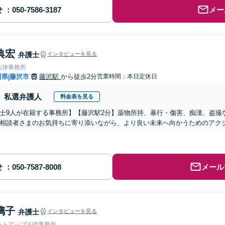
せ
メー
典宏
弁護士
インタビューを見る
法律事務所
川県
藤沢市
藤沢駅
から徒歩2分
営業時間：本日定休日
|
私選弁護人
料金表を見る
士9人が在籍する事務所】【藤沢駅2分】薬物所持、暴行・傷害、痴漢、盗撮
相談者さまのお気持ちに寄り添いながら、より良い未来へ向かうためのアク
せ
メール
璃子
弁護士
インタビューを見る
ートアップ法律事務所