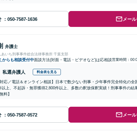
せ
メール
剛
弁護士
人あいち刑事事件総合法律事務所 千葉支部
市
からも相談受付中
面談方法(対面・電話・ビデオなど)は応相談
営業時間：00:0
私選弁護人
料金表を見る
対応／電話＆オンライン相談】日本で数少ない刑事・少年事件完全特化の全
00件以上、不起訴・無罪獲得2,800件以上、多数の釈放保釈実績！刑事事件の
無料】
せ
メール