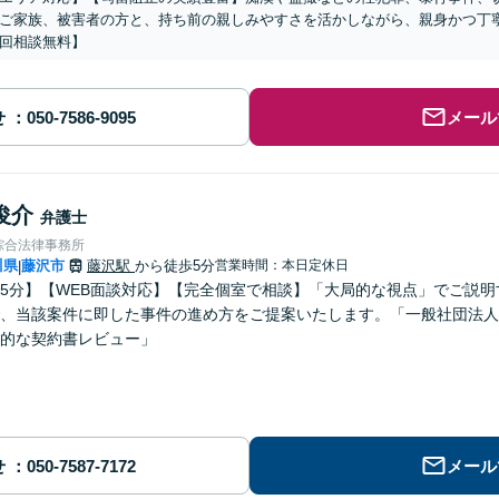
ご家族、被害者の方と、持ち前の親しみやすさを活かしながら、親身かつ丁
回相談無料】
せ
メール
俊介
弁護士
綜合法律事務所
川県
藤沢市
藤沢駅
から徒歩5分
営業時間：本日定休日
|
5分】【WEB面談対応】【完全個室で相談】「大局的な視点」でご説
、当該案件に即した事件の進め方をご提案いたします。「一般社団法人
的な契約書レビュー」
せ
メール