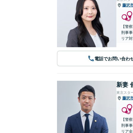
藤沢
【警察
刑事事
リア対
電話でお問い合わ
新妻 
東京スタ
藤沢
【警察
刑事事
リア全