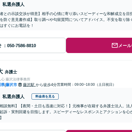
私選弁護人
者との示談交渉が得意】相手の心情に寄り添いスピーディーな和解成立を目
を防ぐ意見書作成】取り調べや勾留質問についてアドバイス。不安を取り除
はすぐにお電話を！
せ
メール
大
弁護士
人心 藤沢法律事務所
川県
藤沢市
藤沢駅
から徒歩4分
営業時間：09:00~18:00（土日祝日）
|
私選弁護人
料金表を見る
相談無料】【夜間・土日も迅速に対応！】元検事が在籍する弁護士法人。法
起訴・実刑回避を目指します。スピーディーなレスポンスとアクションを心
】