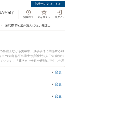
弁護士の方はこちら
&Aを探す
閲覧履歴
マイリスト
ログイン
藤沢市で私選弁護人に強い弁護士
持つ弁護士なども掲載中。刑事事件に関係する加
スの向山 修平弁護士や弁護士法人日栄 藤沢法
れています。『藤沢市で土日や夜間に発生した私
回相談無料で私選弁護人を法律相談できる藤沢市
変更
変更
変更