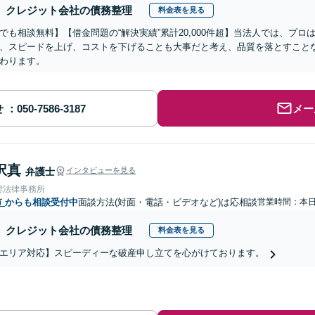
クレジット会社の債務整理
料金表を見る
でも相談無料】【借金問題の“解決実績”累計20,000件超】当法人では、プ
、スピードを上げ、コストを下げることも大事だと考え、品質を落とすこと
わります。
せ
メー
択真
弁護士
インタビューを見る
村法律事務所
市
からも相談受付中
面談方法(対面・電話・ビデオなど)は応相談
営業時間：本
クレジット会社の債務整理
料金表を見る
エリア対応】スピーディーな破産申し立てを心がけております。