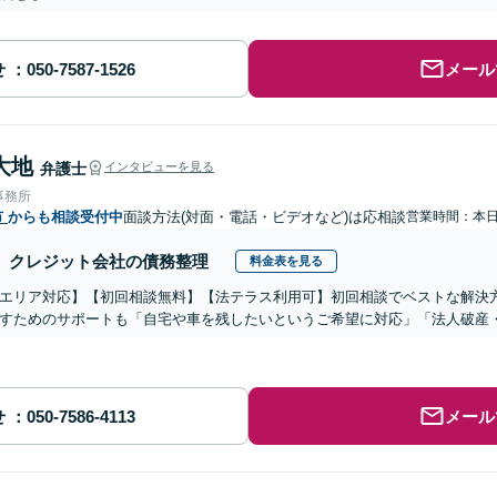
せ
メール
大地
弁護士
インタビューを見る
事務所
市
からも相談受付中
面談方法(対面・電話・ビデオなど)は応相談
営業時間：本
クレジット会社の債務整理
料金表を見る
エリア対応】【初回相談無料】【法テラス利用可】初回相談でベストな解決
すためのサポートも「自宅や車を残したいというご希望に対応」「法人破産
せ
メール