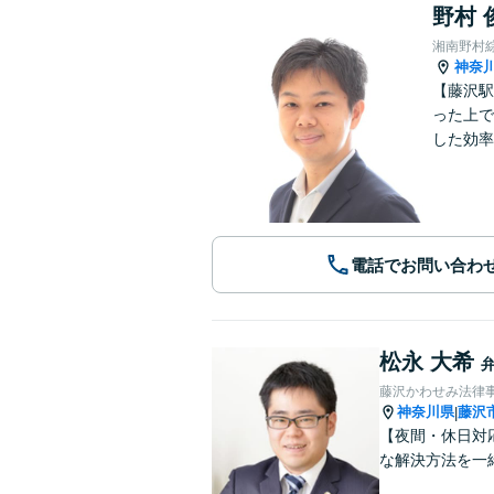
野村 
湘南野村
神奈
【藤沢駅
った上で
した効率
電話でお問い合わ
松永 大希
藤沢かわせみ法律
神奈川県
藤沢
|
【夜間・休日対
な解決方法を一