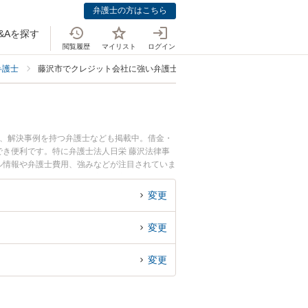
弁護士の方はこちら
&Aを探す
閲覧履歴
マイリスト
ログイン
弁護士
藤沢市でクレジット会社に強い弁護士
士、解決事例を持つ弁護士なども掲載中。借金・
き便利です。特に弁護士法人日栄 藤沢法律事
ール情報や弁護士費用、強みなどが注目されていま
債務整理のトラブル解決の実績豊富な近くの弁護
りの相談者さんにおすすめです。
変更
変更
変更