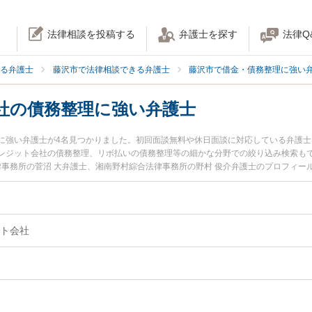
法律相談を投稿する
弁護士を探す
法律Q
る弁護士
藤沢市で法律相談できる弁護士
藤沢市で借金・債務整理に強い
社の債務整理に強い弁護士
に強い弁護士が4名見つかりました。初回面談無料や休日面談に対応している弁護
レジット会社の債務整理、リボ払いの債務整理等の細かな分野での絞り込み検索もで
律事務所の菅沼 大弁護士、湘南野村綜合法律事務所の野村 俊介弁護士のプロフィ
ト会社の債務整理のトラブルを今すぐに弁護士に相談したい』『クレジット会社の
会社の債務整理を法律相談できる藤沢市内の弁護士に相談予約したい』などでお困
ト会社