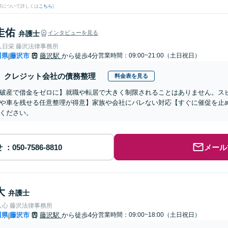
果について詳しくは
こちら
)
圭佑
弁護士
インタビューを見る
人日栄 藤沢法律事務所
川県
藤沢市
藤沢駅
から徒歩4分
営業時間：09:00~21:00（土日祝日）
|
クレジット会社の債務整理
料金表を見る
破産で借金をゼロに】就職や転居で大きく制限されることはありません。ス
や車を残せる任意整理が得意】家族や会社にバレない対応【すぐに催促を止
ください。
せ
メール
大
弁護士
人心 藤沢法律事務所
川県
藤沢市
藤沢駅
から徒歩4分
営業時間：09:00~18:00（土日祝日）
|