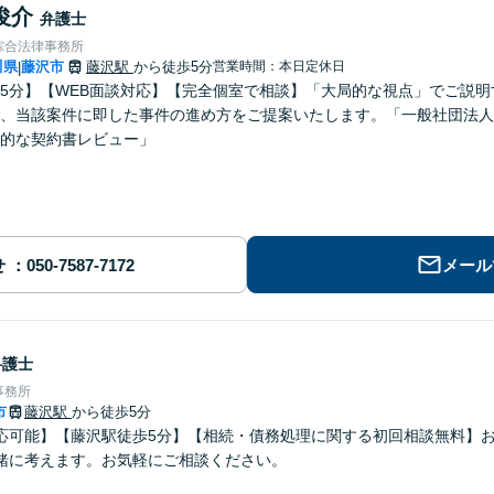
俊介
弁護士
綜合法律事務所
川県
藤沢市
藤沢駅
から徒歩5分
営業時間：本日定休日
|
5分】【WEB面談対応】【完全個室で相談】「大局的な視点」でご説
、当該案件に即した事件の進め方をご提案いたします。「一般社団法人
的な契約書レビュー」
せ
メール
弁護士
事務所
市
藤沢駅
から徒歩5分
応可能】【藤沢駅徒歩5分】【相続・債務処理に関する初回相談無料】
緒に考えます。お気軽にご相談ください。