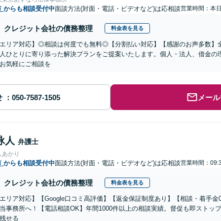
市
からも相談受付中
面談方法(対面・電話・ビデオなど)は応相談
営業時間：本
クレジット会社の債務整理
料金表を見る
エリア対応】◎相談は何度でも無料◎【分割払い対応】【感謝のお声多数】
人ひとりに寄り添った解決プランをご提案いたします。個人・法人、借金の
お気軽にご相談を
せ
メール
詠人
弁護士
人あかり
市
からも相談受付中
面談方法(対面・電話・ビデオなど)は応相談
営業時間：09:3
クレジット会社の債務整理
料金表を見る
エリア対応】【Google口コミ高評価】【返金保証制度あり】【相談・着手金
当事務所へ！【電話相談OK】年間1000件以上の相談実績。督促も即ストッ
残せる