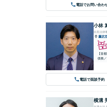
電話でお問い合わ
小林 
目黒法律
藤沢
【首都
債務／
電話で面談予約
横溝 
弁護士法