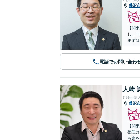
藤沢
【関東
し、一
まずは
電話でお問い合わ
大崎 
弁護士法
藤沢
【関東
整理は
ら家を