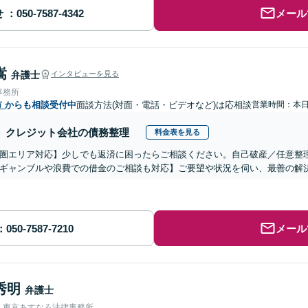
せ
メール
嵩
弁護士
インタビューを見る
事務所
市
からも相談受付中
面談方法(対面・電話・ビデオなど)は応相談
営業時間：本
クレジット会社の債務整理
料金表を見る
圏エリア対応】少しでも返済に困ったらご相談ください。自己破産／任意整
ギャンブルや浪費での借金のご相談も対応】ご要望や状況を伺い、最善の解
メール
秀明
弁護士
人東京あすなろ法律事務所