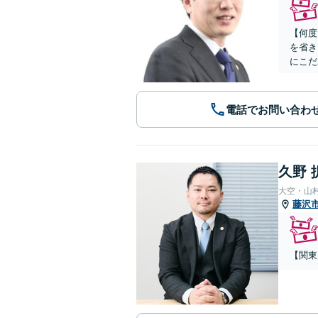
【何度
を省き
にこだ
電話でお問い合わ
久野 
大空・山
藤沢
【関東