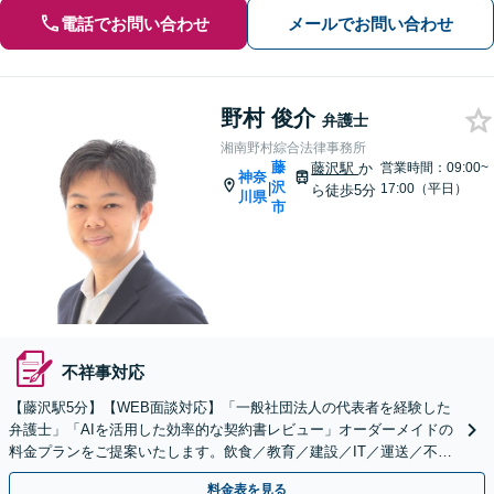
電話でお問い合わせ
メールでお問い合わせ
野村 俊介
弁護士
湘南野村綜合法律事務所
藤
藤沢駅
か
営業時間：09:00~
神奈
沢
|
17:00（平日）
ら徒歩5分
川県
市
不祥事対応
【藤沢駅5分】【WEB面談対応】「一般社団法人の代表者を経験した
弁護士」「AIを活用した効率的な契約書レビュー」オーダーメイドの
料金プランをご提案いたします。飲食／教育／建設／IT／運送／不動
産／メーカー／社会福祉法人など幅広い業界に対応
料金表を見る