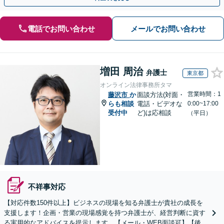
電話でお問い合わせ
メールでお問い合わせ
増田 周治
弁護士
東京都
オンライン法律事務所タマ
営業時間：1
藤沢市
か
面談方法(対面・
らも相談
電話・ビデオな
0:00~17:00
受付中
ど)は応相談
（平日）
不祥事対応
【対応件数150件以上】ビジネスの現場を知る弁護士が貴社の成長を
支援します！企画・営業の現場感覚を持つ弁護士が、経営判断に資す
る実用的なアドバイスを提示します。【メール・WEB面談可】【後払