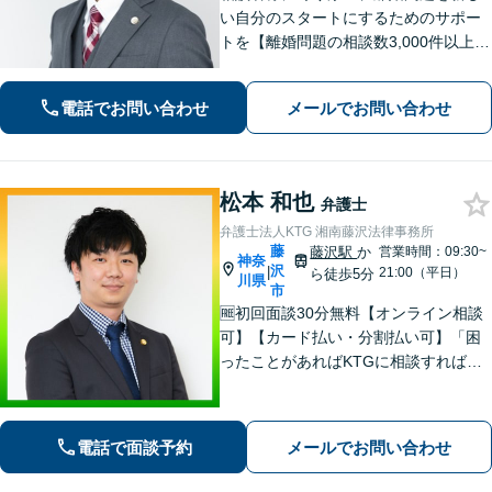
い自分のスタートにするためのサポー
トを【離婚問題の相談数3,000件以上】
離婚原因の有無、親権、養育費、財産
分与、慰謝料請求、国際離婚など幅広
電話でお問い合わせ
メールでお問い合わせ
い離婚問題に対応【オンライン面談O
K】【夜間・休日相談可】
松本 和也
弁護士
弁護士法人KTG 湘南藤沢法律事務所
藤
藤沢駅
か
営業時間：09:30~
神奈
沢
|
21:00（平日）
ら徒歩5分
川県
市
🆓初回面談30分無料【オンライン相談
可】【カード払い・分割払い可】「困
ったことがあればKTGに相談すれば安
心」と思っていただけるような、ワン
ストップサービスを提供しています。
お気軽にご相談ください。
電話で面談予約
メールでお問い合わせ