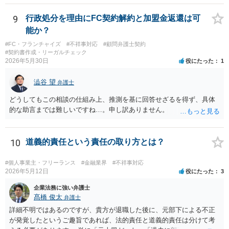
っとも、裁判所は「慣習」を容易には認めませんから、Aの主張に重き
をおくほうがよろしいと思います。 Aの主張で重要になるのは、例え
9
行政処分を理由にFC契約解約と加盟金返還は可
ば ・相手方建築業者が「当初払う」と言っていた事実、経緯、内容 ・
能か？
貴社が相手方建築業者に対して紹介料支払いを求めた事実 、経緯、内
#FC・フランチャイズ
#不祥事対応
#顧問弁護士契約
容 ・相手方建築業者が過去に紹介料を支払った事実 ・相手方建築業者
#契約書作成・リーガルチェック
が施主に対して紹介料支払いを前提とする言動をしていたかどうか な
2026年5月30日
役にたった
1
どです（これに限られません。）。 弁護士に相談のうえ、詳細な事実
関係を説明して見通しを立て、相手方建築業者に対する請求を行なっ
澁谷 望
弁護士
ていくことになると思います。
どうしてもこの相談の仕組み上、推測を基に回答せざるを得ず、具体
的な助言までは難しいですね…。申し訳ありません。
10
道義的責任という責任の取り方とは？
#個人事業主・フリーランス
#金融業界
#不祥事対応
2026年5月12日
役にたった
3
企業法務に強い弁護士
髙橋 俊太
弁護士
詳細不明ではあるのですが、貴方が退職した後に、元部下による不正
が発覚したというご趣旨であれば、法的責任と道義的責任は分けて考