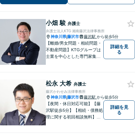
談ください。
小畑 駿
弁護士
弁護士法人KTG 湘南藤沢法律事務所
神奈川県
藤沢市
藤沢駅
から徒歩5分
|
【離婚/男女問題・相続問題・
詳細を見
不動産問題】KTGグループは
る
士業を中心とした専門家集団
です。「困ったことがあればK
TGに相談すれば安心」と思っ
ていただけるような、ワンス
松永 大希
トップサービスを提供してい
弁護士
ます。【WEB相談可】【カー
藤沢かわせみ法律事務所
ド払い・分割払い可】
神奈川県
藤沢市
藤沢駅
から徒歩5分
|
【夜間・休日対応可能】【藤
詳細を見
沢駅徒歩5分】【相続・債務処
る
理に関する初回相談無料】お
客様一人一人に最適な解決方
法を一緒に考えます。お気軽