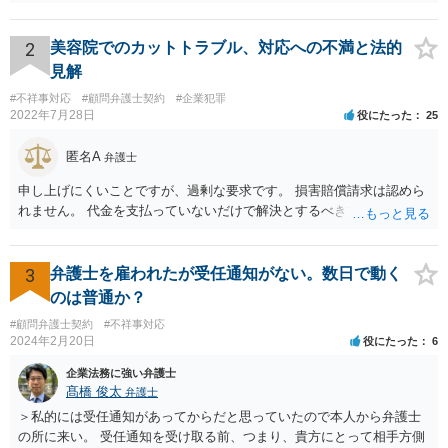
ないことを、法的根拠と共に冷静に主張する。 「刑事訴訟」との主張
結局あなたにはゆうちょ銀行が信用できないという前提があり、弁護
に対して: 本件は、契約の履行や返金を巡る民事上の紛争であり、貴社
士に同意を求めているだけです。 最初の回答では分かりづらかったの
に当初から金銭を騙し取る意図（詐欺罪の構成要件である欺罔行為）
かもしれませんが、質問にわかりやすく答えると「法的に許される」
2
美容院でのカットトラブル、対応への不満と法的
があったとは考えにくく、刑事事件として立件される可能性は極めて
が答えになります。 補足でアドバイスしておきますと、今私に反論し
見解
低いと思われます。 3. 警察からの連絡について 警察は「民事不介
てきたその内容をゆうちょ銀行にぶつければいいとおもいます。 もっ
#不祥事対応
#顧問弁護士契約
#企業犯罪
入」を原則としており、契約トラブルなどの個人間の紛争に介入する
とも、ぶつけられたゆうちょ銀行があなたと契約するかは法律上ゆう
2022年7月28日
役にたった
25
ことはありません。しかし、事件性があるかどうかを判断するため
ちょ銀行の自由です。
に、関係者から事情を聴くことがあります。その場合には誠実な事実
匿名A
弁護士
説明を行ってください。
申し上げにくいことですが、過剰な要求です。 損害賠償請求は認めら
れません。 代金を支払っていないだけで解決とするべきでしょう。
3
弁護士を雇われたが受任通知がない。数日で動く
のは普通か？
#顧問弁護士契約
#不祥事対応
2024年2月20日
役にたった
6
企業法務に強い弁護士
髙橋 俊太
弁護士
＞私的には受任通知があってからだと思っていたので本人から弁護士
の所に来い。 受任通知を受け取る前、つまり、貴方にとって相手方側