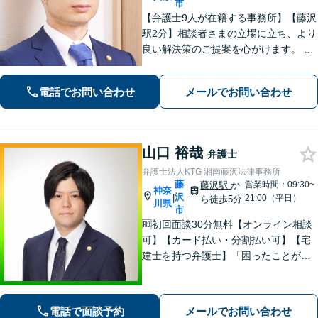
市
【弁護士9人が在籍する事務所】【藤沢
駅2分】相談者さまの立場に立ち、より
良い解決策のご提案を心がけます。 刑
事事件、離婚・男女問題 、相続・遺
言、 労働・雇用、 企業法務など幅広く
電話でお問い合わせ
メールでお問い合わせ
対応できます。お気軽にご相談くださ
い。
山口 裕哉
弁護士
弁護士法人KTG 湘南藤沢法律事務所
藤
藤沢駅
か
営業時間：09:30~
神奈
沢
|
21:00（平日）
ら徒歩5分
川県
市
🆓初回面談30分無料【オンライン相談
可】【カード払い・分割払い可】【宅
建士を持つ弁護士】「困ったことがあ
ればKTGに相談すれば安心」と思って
いただけるような、ワンストップサー
ビスを提供しています。お気軽にご相
電話で面談予約
メールでお問い合わせ