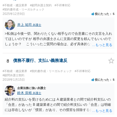
うタイムカード不正打刻による返還請求はどのようにおこなえばよい
#不動産・建設業界
#顧問弁護士契約
#不祥事対応
でしょうか？」 想定できる虚偽を前提に、相手と協議して詰めればよ
#契約書作成・リーガルチェック
いかと思います。 確実な記録があれば、それによるのがよいですが、
2025年12月9日
役にたった
5
すべては不可能でしょうので。 相手の言動には早急には返事をせずに
弁護士と相談しながら、対応策を検討する方がよいでしょう。 また、
井上 祐司
弁護士
返還が難しい場合、損害賠償を請求する事はできますでしょうか？ 法
的には可能ですが、立証の問題があります。 協議でも問題にできそう
>私側は今後一切、関わりたくない相手なので合意書にその文言を入れ
ですが、調停なども検討できるでしょう。 また、返還請求も損害賠償
てほしいのですが 相手の弁護士さんに文面の変更を頼んでもいいので
請求もせず、「詐欺」として、警察に被害届を出す事は可能でしょう
しょうか？ こういったご質問の場合は、必ず具体的な合意書案をも
か？ 内容的には検討できますが、立証は、民事よりさらにワンランク
って法律相談を受けないと、的確なアドバイスが困難です。 一般的
上がります。 警察に相談されてもよい事案だとは思います。
には、ご質問のような懸念を払しょくするために、 「甲及び乙は，本
示談書に記載するもののほか，甲と乙の間には何らの債権債務が存し
8
債務不履行、支払い義務違反
ないことを相互に確認する。」 という清算条項を入れることが一般的
です。 以上に加え、「本件については，当事者協議の結果，上記示
#不動産・建設業界
#契約書作成・リーガルチェック
#不祥事対応
談条件のとおり示談が成立したので，今後本件の上記示談内容に関し
#顧問弁護士契約
2018年1月15日
役にたった
5
てはどんな事情が生じても双方共裁判上又は裁判外においても一切異
議，請求の申立をしないことを誓約する。」という条項を入れること
企業法務に強い弁護士
がありますが、この条項は一つのプレッシャーのようなもので、現実
鈴木 崇裕
弁護士
には今後一切裁判を起こす権利を放棄する、という合意はできません
紹介料の支払いを受けるためには A 建築業者との間で紹介料支払いの
し、予測できない後発的損害については示談後であっても請求できる
「合意」があった B 建築業者との間で紹介料支払いの「合意」は明確
ので、上記の清算条項のみの場合がほとんどです。
には存在しないが「慣習」があり、その慣習を排除する合意がない と
いういずれかの状況にあったことを主張立証する必要があります。 も