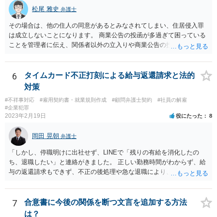
松尾 雅史
弁護士
その場合は、他の住人の同意があるとみなされてしまい、住居侵入罪
は成立しないことになります。 商業公告の投函が多過ぎて困っている
ことを管理者に伝え、関係者以外の立入りや商業公告の投函を禁ずる
張り紙をマンション入り口にしてもらうのがよいと思います。
6
タイムカード不正打刻による給与返還請求と法的
対策
#不祥事対応
#雇用契約書・就業規則作成
#顧問弁護士契約
#社員の解雇
#企業犯罪
2023年2月19日
役にたった
8
岡田 晃朝
弁護士
「しかし、停職明けに出社せず、LINEで「残りの有給を消化したの
ち、退職したい」と連絡がきました。 正しい勤務時間がわからず、給
与の返還請求もできず、不正の後処理や急な退職により、社や他のス
タッフに多大な迷惑をかけ、その上、有給まで使われるというような
状況です。」 大変悪質ですね。打刻場所のデータと、これまでのタイ
ムカードの虚偽を確認し、突き付けて責任を問題にすることになるで
7
合意書に今後の関係を断つ文言を追加する方法
しょう。 詐欺もありうるでしょうね。 「正しい時間がわからないとい
は？