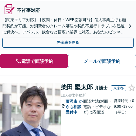
不祥事対応
【関東エリア対応】【夜間・休日・WEB面談可能】個人事業主でも顧
問契約が可能。対消費者のクレーム処理や契約不履行トラブルを迅速
に解決へ。アパレル、飲食など幅広い業界に対応。あなたのビジネス
の法的基盤を強固にサポートします。
料金表を見る
電話で面談予約
メールで面談予約
柴田 堅太郎
弁護士
東京都
LBX法律事務所
営業時間：0
藤沢市
か
面談方法(対面・
らも相談
電話・ビデオな
9:00~18:00
受付中
ど)は応相談
（平日）