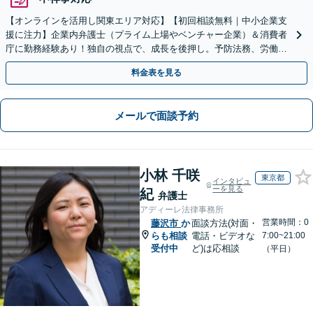
【オンラインを活用し関東エリア対応】【初回相談無料｜中小企業支
援に注力】企業内弁護士（プライム上場やベンチャー企業）＆消費者
庁に勤務経験あり！独自の視点で、成長を後押し。予防法務、労働問
題、債権回収、コンプラ、会社設立・事業再編等幅広く対応
料金表を見る
メールで面談予約
小林 千咲
東京都
インタビュ
ーを見る
紀
弁護士
アディーレ法律事務所
営業時間：0
藤沢市
か
面談方法(対面・
らも相談
電話・ビデオな
7:00~21:00
受付中
ど)は応相談
（平日）