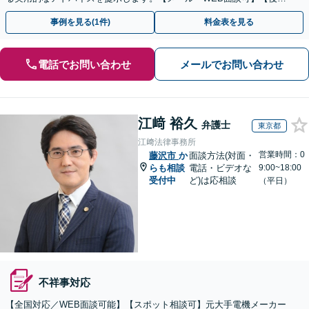
い利用可】
事例を見る(1件)
料金表を見る
電話でお問い合わせ
メールでお問い合わせ
江﨑 裕久
弁護士
東京都
江﨑法律事務所
営業時間：0
藤沢市
か
面談方法(対面・
らも相談
電話・ビデオな
9:00~18:00
受付中
ど)は応相談
（平日）
不祥事対応
【全国対応／WEB面談可能】【スポット相談可】元大手電機メーカー