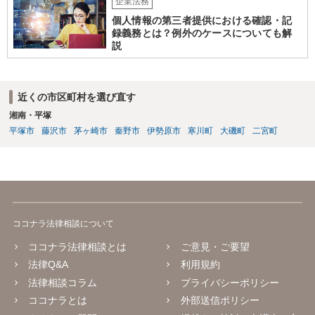
企業法務
個人情報の第三者提供における確認・記
録義務とは？例外のケースについても解
説
近くの市区町村を選び直す
湘南・平塚
平塚市
藤沢市
茅ヶ崎市
秦野市
伊勢原市
寒川町
大磯町
二宮町
ココナラ法律相談について
ココナラ法律相談とは
ご意見・ご要望
法律Q&A
利用規約
法律相談コラム
プライバシーポリシー
ココナラとは
外部送信ポリシー