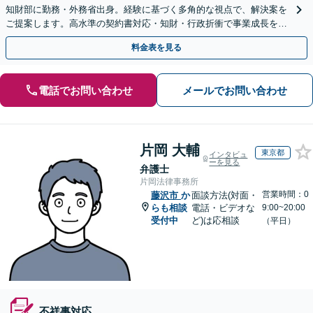
知財部に勤務・外務省出身。経験に基づく多角的な視点で、解決案を
ご提案します。高水準の契約書対応・知財・行政折衝で事業成長を牽
引いたします。
料金表を見る
電話でお問い合わせ
メールでお問い合わせ
片岡 大輔
東京都
インタビュ
ーを見る
弁護士
片岡法律事務所
営業時間：0
藤沢市
か
面談方法(対面・
らも相談
電話・ビデオな
9:00~20:00
受付中
ど)は応相談
（平日）
不祥事対応