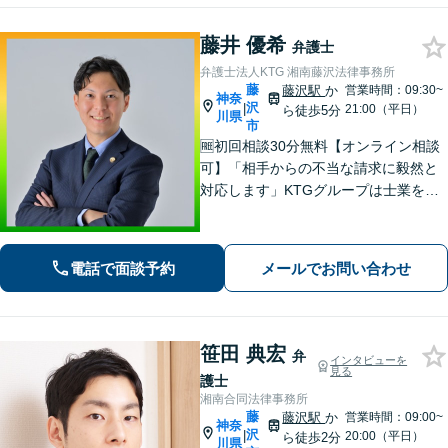
藤井 優希
弁護士
弁護士法人KTG 湘南藤沢法律事務所
藤
藤沢駅
か
営業時間：09:30~
神奈
沢
|
21:00（平日）
ら徒歩5分
川県
市
🆓初回相談30分無料【オンライン相談
可】「相手からの不当な請求に毅然と
対応します」KTGグループは士業を中
心とした専門家集団です。ワンストッ
プ対応で迅速な解決を目指します。ま
ずはお気軽にご相談ください【カード
電話で面談予約
メールでお問い合わせ
払い・分割払い可】
笹田 典宏
弁
インタビューを
見る
護士
湘南合同法律事務所
藤
藤沢駅
か
営業時間：09:00~
神奈
沢
|
20:00（平日）
ら徒歩2分
川県