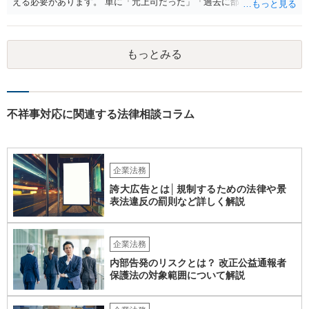
える必要があります。 単に「元上司だった」「過去に部下だった」と
いうだけで、当然に１億円の損害について法的責任を負うものではあ
りません。会社が貴方に損害賠償請求をするには、在職中の管理監督
義務違反、引継ぎの不備、不正の兆候を知りながら放置したことな
もっとみる
ど、具体的な義務違反と損害との因果関係を主張・立証する必要があ
ります。なお、在職中から会計処理や現金管理の不自然さを認識して
いた、部下に過度な権限を与えたまま放置していた、退職時に重要な
情報を引き継がなかった等の事情があれば、会社から問題視される可
能性はあるでしょう。 対応としては、まず会社から何を求められてい
不祥事対応に関連する法律相談コラム
るのかを明確にすることが重要です。謝罪、調査協力、金銭負担、始
末書提出など、求められている内容によって対応は異なります。不用
意に責任を認める文書を作成したり、損害負担を約束したりすること
は避けるべきです。一方で、在職中の業務内容、権限分掌、引継ぎ資
企業法務
料、不正を認識していなかった事情を整理し、必要な範囲で調査に協
誇大広告とは│規制するための法律や景
力することは考えられます。 仮に、金銭請求や責任追及を示唆されて
表法違反の罰則など詳しく解説
いる場合には、会社とのやり取りを保存し、弁護士に相談したうえで
対応なさった方がよいでしょう。
企業法務
内部告発のリスクとは？ 改正公益通報者
保護法の対象範囲について解説