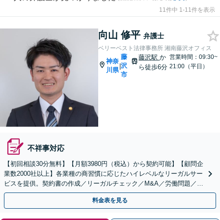
11件中 1-11件を表示
向山 修平
弁護士
ベリーベスト法律事務所 湘南藤沢オフィス
藤
藤沢駅
か
営業時間：09:30~
神奈
沢
|
21:00（平日）
ら徒歩6分
川県
市
不祥事対応
【初回相談30分無料】【月額3980円（税込）から契約可能】【顧問企
業数2000社以上】各業種の商習慣に応じたハイレベルなリーガルサー
ビスを提供。契約書の作成／リーガルチェック／M&A／労働問題／知
的財産等、お任せください【他士業連携可能】
料金表を見る