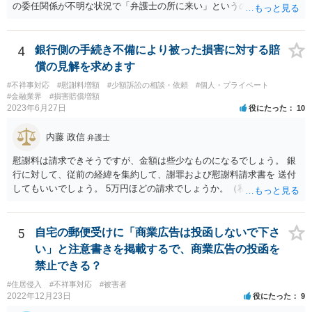
の委任関係が不明な状況で「弁護士の所に来い」というのは、さすが
に無理な要求だと思われます。 ＞本当に雇っていた場合はこちらに連
絡がきますよね？ 通常はそのような初動となります。
4
銀行側の手続き不備により被った損害に対する賠
償の見解を求めます
#不祥事対応
#慰謝料増額
#少額訴訟の相談・依頼
#個人・プライベート
#金融業界
#損害賠償増額
2023年6月27日
役にたった
10
内藤 政信
弁護士
慰謝料は請求できそうですが、金額は些少なものになるでしょう。 銀
行に対して、従前の経緯を集約して、謝罪および慰謝料請求書を 送付
してもいいでしょう。 5万円ほどの請求でしょうか。（私見）
5
自宅の郵便受けに「商業広告は投函しないで下さ
い」と注意書きを掲載するで、商業広告の投函を
禁止できる？
#住居侵入
#不祥事対応
#被害者
2022年12月23日
役にたった
9