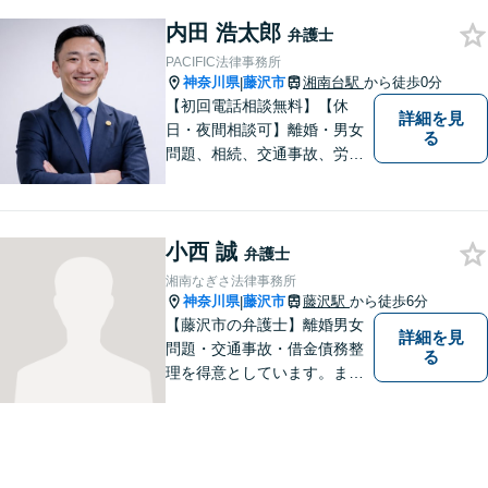
にご相談ください。
内田 浩太郎
弁護士
PACIFIC法律事務所
神奈川県
藤沢市
湘南台駅
から徒歩0分
|
【初回電話相談無料】【休
詳細を見
日・夜間相談可】離婚・男女
る
問題、相続、交通事故、労働
問題、不動産、刑事事件、企
業法務など幅広い分野のご相
談に対応しております。ご相
小西 誠
談者様の想いや立場を丁寧に
弁護士
くみ取り、最善の解決を目指
湘南なぎさ法律事務所
して参ります。【湘南台駅0
神奈川県
藤沢市
藤沢駅
から徒歩6分
|
分】
【藤沢市の弁護士】離婚男女
詳細を見
問題・交通事故・借金債務整
る
理を得意としています。ま
た、事業所勤務経験があり、
労働者の立場からのアドバイ
スができます。ぜひ一度ご相
談ください。