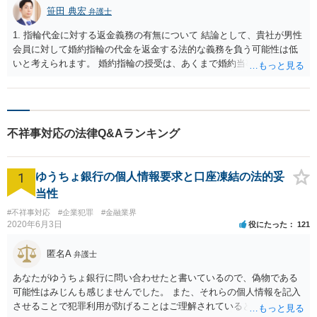
笹田 典宏
弁護士
1. 指輪代金に対する返金義務の有無について 結論として、貴社が男性
会員に対して婚約指輪の代金を返金する法的な義務を負う可能性は低
いと考えられます。 婚約指輪の授受は、あくまで婚約当事者である男
性会員と女性会員との間の個人的な贈与契約です。結婚相談所である
貴社は、その贈与契約の当事者ではありません。したがって、仮に女
性が返金義務を負う場合であっても、貴社が返金義務を負う法的根拠
は見当たりません。 また、国際結婚の仲介契約に関する裁判例では、
不祥事対応の法律Q&Aランキング
会員の個人的な理由による破談で追加的に発生した費用は会員自身が
負担すべきであり、仲介業者に責任がない限り、成婚料の支払いを拒
絶することはできないと判断されています。この裁判例は、仲介業者
1
ゆうちょ銀行の個人情報要求と口座凍結の法的妥
の責任範囲が、会員間の個人的な問題とは切り離して考えられること
を示唆しており、本件でも同様に、指輪の返還が貴社の責任範囲外の
当性
問題であると主張する上で参考になります。 2. 今後の対応について
#不祥事対応
#企業犯罪
#金融業界
相手方代理人に対し、内容証明郵便などで書面にて貴社の見解を明確
2020年6月3日
役にたった
121
に伝えることが重要です。その書面には、以下の内容を盛り込むこと
が考えられます。 成婚料について: 円満な解決を優先する観点から、
匿名A
弁護士
経営判断として返金に応じる意向であることを伝える（ただし、法的
には上記の裁判例のように、貴社に返金義務は無いと判断される可能
あなたがゆうちょ銀行に問い合わせたと書いているので、偽物である
性が高いと思われます。）。 指輪代金について: 前述の通り、男性会
可能性はみじんも感じませんでした。 また、それらの個人情報を記入
員と女性会員との間の個人間の贈与であり、貴社に法的な返金義務は
させることで犯罪利用が防げることはご理解されているとおりです。