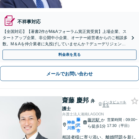
不祥事対応
【全国対応】【著書2作がM&Aフォーラム賞正賞受賞】上場企業、ス
タートアップ企業、非公開中小企業、オーナー経営者からのご相談多
数。M＆Aを仲介業者に丸投げしていませんか？デューデリジェンス
や契約書作成・交渉はお任せください【初回無料】
料金表を見る
メールでお問い合わせ
齋藤 慶邦
弁
インタビューを
見る
護士
弁護士法人湘南LAGOON
藤
藤沢駅
か
営業時間：09:00~
神奈
沢
|
17:30（平日）
ら徒歩1分
川県
市
相談者様に寄り添い、離婚問題を新し