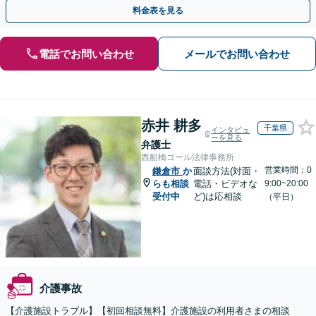
事故などに対応【顧問契約あり】
料金表を見る
電話でお問い合わせ
メールでお問い合わせ
赤井 耕多
千葉県
インタビュ
ーを見る
弁護士
西船橋ゴール法律事務所
営業時間：0
鎌倉市
か
面談方法(対面・
らも相談
電話・ビデオな
9:00~20:00
受付中
ど)は応相談
（平日）
介護事故
【介護施設トラブル】【初回相談無料】介護施設の利用者さまの相談