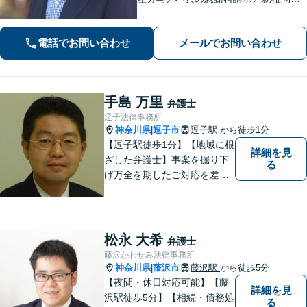
などお任せください！「不動産オーナ
ーの顧問経験豊富」土地・建物の明渡
電話でお問い合わせ
メールでお問い合わせ
しや賃料回収など幅広くサポート【夜
間・休日面談可】【電話相談対応】
手島 万里
弁護士
逗子法律事務所
神奈川県
逗子市
逗子駅
から徒歩1分
|
【逗子駅徒歩1分】【地域に根
詳細を見
ざした弁護士】事案を掘り下
る
げ万全を期したご対応を差し
上げることがモットーです。
相続問題／離婚問題／不動産
問題／労働問題／交通事故な
ど、幅広く対応可能。【明確
松永 大希
弁護士
な料金体系】１件１件ていね
藤沢かわせみ法律事務所
いに対応させて頂きます。ご
神奈川県
藤沢市
藤沢駅
から徒歩5分
|
連絡ください。
【夜間・休日対応可能】【藤
詳細を見
沢駅徒歩5分】【相続・債務処
る