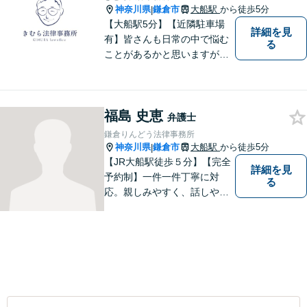
神奈川県
鎌倉市
大船駅
から徒歩5分
|
【大船駅5分】【近隣駐車場
詳細を見
有】皆さんも日常の中で悩む
る
ことがあるかと思いますが、
まず誰かに相談してみるとい
うことで解決の糸口が見つか
るかもしれません。地域の
福島 史恵
方々により良い法律サービス
弁護士
を届けていきたいと思いま
鎌倉りんどう法律事務所
す。 ぜひご相談ください。
神奈川県
鎌倉市
大船駅
から徒歩5分
|
【JR大船駅徒歩５分】【完全
詳細を見
予約制】一件一件丁寧に対
る
応。親しみやすく、話しやす
い弁護士であることを心がけ
ています。ご相談予約をご希
望の場合にはまずはお気軽に
お問い合わせください。