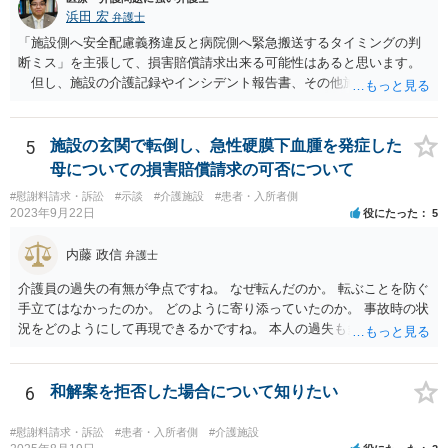
浜田 宏
弁護士
「施設側へ安全配慮義務違反と病院側へ緊急搬送するタイミングの判
断ミス」を主張して、損害賠償請求出来る可能性はあると思います。
但し、施設の介護記録やインシデント報告書、その他施設内で作成
された誤飲事故に関する資料、搬送先の病院の医療記録、救急搬送さ
れているのであれば消防の記録等を調査してみなければ、裁判で勝て
る可能性があるかどうかまでは判断できません。これはどの介護事
5
施設の玄関で転倒し、急性硬膜下血腫を発症した
故・医療事故でも同様です。 一度弁護士にご相談の上、まずは調査
母についての損害賠償請求の可否について
事件として依頼された方が良いと思います。
#慰謝料請求・訴訟
#示談
#介護施設
#患者・入所者側
2023年9月22日
役にたった
5
内藤 政信
弁護士
介護員の過失の有無が争点ですね。 なぜ転んだのか。 転ぶことを防ぐ
手立てはなかったのか。 どのように寄り添っていたのか。 事故時の状
況をどのようにして再現できるかですね。 本人の過失も多分に影響す
る可能性もあります。 警察にも事故届を出したほうがいいでしょう。
6
和解案を拒否した場合について知りたい
#慰謝料請求・訴訟
#患者・入所者側
#介護施設