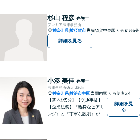
情報の削除交渉】手数料３万
円から承ります。まずはメー
ルにて掲載情報のURL等をお
杉山 程彦
弁護士
送りください。見込み、費用
プレミア法律事務所
等をご案内させていただきま
神奈川県
横須賀市
横須賀中央駅
から徒歩6分
|
す。
詳細を見る
小湊 美佳
弁護士
法律事務所GrandSchiff
神奈川県
横浜市中区
関内駅
から徒歩5分
|
【関内駅5分】【交通事故】
詳細を見
【企業法務】『親身なヒアリ
る
ング』と『丁寧な説明』がモ
ットーです。アフターケアと
予防策を含めた「トータルサ
ポート」をお届けします！依