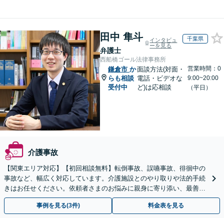
田中 隼斗
千葉県
インタビュ
ーを見る
弁護士
西船橋ゴール法律事務所
営業時間：0
鎌倉市
か
面談方法(対面・
らも相談
電話・ビデオな
9:00~20:00
受付中
ど)は応相談
（平日）
介護事故
【関東エリア対応】【初回相談無料】転倒事故、誤嚥事故、徘徊中の
事故など、幅広く対応しています。介護施設とのやり取りや法的手続
きはお任せください。依頼者さまのお悩みに親身に寄り添い、最善の
結果が得られるように尽力いたします。
事例を見る(3件)
料金表を見る