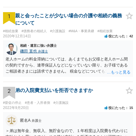
1
親と会ったことが少ない場合の介護や相続の義務
について
#相続放棄
#債務者の相続人
#介護施設
#M&A・事業承継
#相続放棄
2020年12月14日
役にたった
42
相続・遺言に強い弁護士
磯田 直也
弁護士
老人ホームの料金滞納については、あくまでもお父様と老人ホーム間
の契約ですから、連帯保証人などになっていない限り、お子様である
ご相談者さまには請求できません。 税金などについても滞納している
のはお父様ですから、お子様に請求が来ることはありません。 生活保
護受給の際に扶養できないかという連絡が役所から来ますが、できな
い旨回答すればそれまでです。 相続が開始した場合については先述の
2
弟の入院費支払いを拒否できますか
通りです。 民法上の扶養義務はご相談者さまがお考えのほど強いもの
ではありません。 あくまでも、余力の範囲で認められるものです。 親
#督促の停止
#患者・入所者側
#介護施設
の介護は子供がみるという民法の条文はありません。 また、親に対す
2022年9月20日
役にたった
15
る扶養義務は配偶者や子に対する扶養義務に比べて弱いものです。 生
まれてすぐ両親が離婚し、その後会っていなかったという事情も、扶
匿名A
弁護士
養義務の順位を下げる一つの理由になります。
＞弟は無年金、無収入、無貯金なので、１年程度は入院費を代わりに