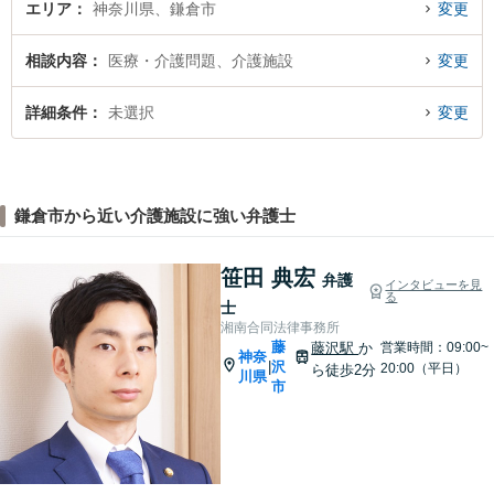
エリア
神奈川県、鎌倉市
変更
相談内容
医療・介護問題、介護施設
変更
詳細条件
未選択
変更
鎌倉市から近い介護施設に強い弁護士
笹田 典宏
弁護
インタビューを見
る
士
湘南合同法律事務所
藤
藤沢駅
か
営業時間：09:00~
神奈
沢
|
20:00（平日）
ら徒歩2分
川県
市