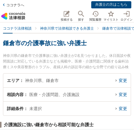
弁護士の方はこちら
ココナラへ
投稿する
探す
閲覧履歴
マイリスト
ログイン
ココナラ法律相談
神奈川県で法律相談できる弁護士
鎌倉市で法律相談
鎌倉市の介護事故に強い弁護士
神奈川県の鎌倉市で介護事故に強い弁護士が2名見つかりました。休日面談や夜
間面談に対応している弁護士なども掲載中。医療・介護問題に関係する歯科治
療ミスや美容整形のトラブル、産婦人科の訴訟等の細かな分野での絞り込み検
索もでき便利です。特にきむら法律事務所の木村 悠弁護士や鎌倉りんどう法律
事務所の福島 史恵弁護士のプロフィール情報や弁護士費用、強みなどが注目さ
エリア
神奈川県、鎌倉市
変更
れています。『鎌倉市で土日や夜間に発生した介護事故のトラブルを今すぐに
弁護士に相談したい』『介護事故のトラブル解決の実績豊富な近くの弁護士を
相談内容
医療・介護問題、介護施設
変更
検索したい』『初回相談無料で介護事故を法律相談できる鎌倉市内の弁護士に
相談予約したい』などでお困りの相談者さんにおすすめです。
詳細条件
未選択
変更
介護施設に強い鎌倉市から相談可能な弁護士