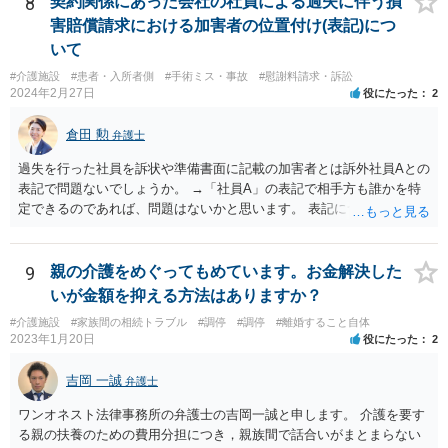
8
契約関係にあった会社の社員による過失に伴う損
害賠償請求における加害者の位置付け(表記)につ
いて
#介護施設
#患者・入所者側
#手術ミス・事故
#慰謝料請求・訴訟
2024年2月27日
役にたった
2
倉田 勲
弁護士
過失を行った社員を訴状や準備書面に記載の加害者とは訴外社員Aとの
表記で問題ないでしょうか。 →「社員A」の表記で相手方も誰かを特
定できるのであれば、問題はないかと思います。 表記について問題が
あれば裁判所からも修正指示があるかと思いますので、指示があれば
それに従ってください。
9
親の介護をめぐってもめています。お金解決した
いが金額を抑える方法はありますか？
#介護施設
#家族間の相続トラブル
#調停
#調停
#離婚すること自体
2023年1月20日
役にたった
2
吉岡 一誠
弁護士
ワンオネスト法律事務所の弁護士の吉岡一誠と申します。 介護を要す
る親の扶養のための費用分担につき，親族間で話合いがまとまらない