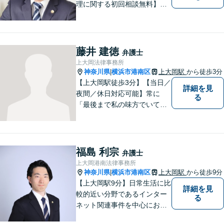
理に関する初回相談無料】お
客様一人一人に最適な解決方
法を一緒に考えます。お気軽
にご相談ください。
藤井 建徳
弁護士
上大岡法律事務所
神奈川県
横浜市港南区
上大岡駅
から徒歩3分
|
【上大岡駅徒歩3分】【当日／
詳細を見
夜間／休日対応可能】常に
る
「最後まで私の味方でいてく
れる」と思っていただけるよ
うな弁護士でいられるように
心がけています。地域密着型
の法律事務所として皆様のお
福島 利宗
弁護士
力になれればと考えておりま
上大岡港南法律事務所
す。
神奈川県
横浜市港南区
上大岡駅
から徒歩9分
|
【上大岡駅9分】日常生活に比
詳細を見
較的近い分野であるインター
る
ネット関連事件を中心にお取
り扱いしております。【掲載