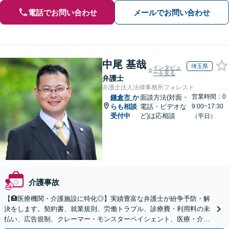
電話でお問い合わせ
メールでお問い合わせ
中尾 基哉
埼玉県
インタビュ
ーを見る
弁護士
弁護士法人法律事務所フォレスト
営業時間：0
鎌倉市
か
面談方法(対面・
らも相談
電話・ビデオな
9:00~17:30
受付中
ど)は応相談
（平日）
介護事故
【🏥医療機関・介護施設に特化◎】実績豊富な弁護士が紛争予防・解
決をします。契約書、就業規則、労働トラブル、診療費・利用料の未
払い、広告規制、クレーマー・モンスターペイシェント、医療・介護