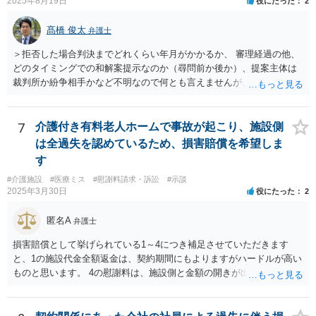
2025年8月19日
役にたった
2
髙橋 俊太
弁護士
＞拒否した場合判決までどれくらい年月がかかるか、 審理経過の他、
どのタイミングでの和解案提示なのか（尋問前か後か）、提案主体は
裁判所か紛争相手かなど不明なので何とも言えませんが、通常は、結
審後１か月程度で判決となります。 ＞また提示されている金額より下
がる可能性が高いか、 原告の主張立証により（一部）勝訴の心証を裁
判官が抱いており、その上での裁判所案であれば、下がる可能性は必
7
介護付き有料老人ホームで事故が起こり、施設側
ずしも高くはないと思います。 ＞またこの段階で弁護士を変えること
は全過失を認めているため、損害賠償を希望しま
は可能か 可能ではありますが、実益があるかどうかについては十分に
す
検討した方がよいでしょう。
#介護施設
#医療ミス
#慰謝料請求・訴訟
#示談
2025年3月30日
役にたった
2
匿名A
弁護士
損害賠償として挙げられている1～4につき補足させていただきます
と、1の施設代金全額返金は、契約期間にもよりますがハードルが高い
ものと思います。 4の慰謝料は、施設側と金額の開きが出やすい部分
ですので、和解前に弁護士に相談した方が良いです。また、ご家族の
付添にかかる費用も請求額に含めるべきかと思います。