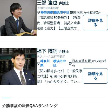
頼者様が安心して将来を過ご
三部 達也
弁護士
せるようになるための支援を
Utops法律事務所
いたします。
神奈川県
横浜市中区
関内駅
から徒歩2分
|
【電話相談30分無料】【残業
詳細を見
代、管理監督者、労災／企業
る
法務に注力】【上場企業で社
内弁護士を経験】経済産業省
へ出向していた弁護士を含む3
名の協力体制で多角的にサポ
ート！メーカー・建築・教育
福下 博詞
弁護士
など幅広い業種への対応実績
横浜パーク法律事務所
あり！
日本大通り駅
から徒歩6
神奈川
横浜市中
|
県
区
分
【関内駅徒歩7分】【一般民事
詳細を見
に精通】初回45分間無料相
る
談！「わかりやすく、ていね
いに」がモットー。相談しや
すい環境づくりから、納得の
いく解決まで、全てお任せく
ださい。まずはお気軽にご相
介護事故の法律Q&Aランキング
談を！【土曜相談OK】