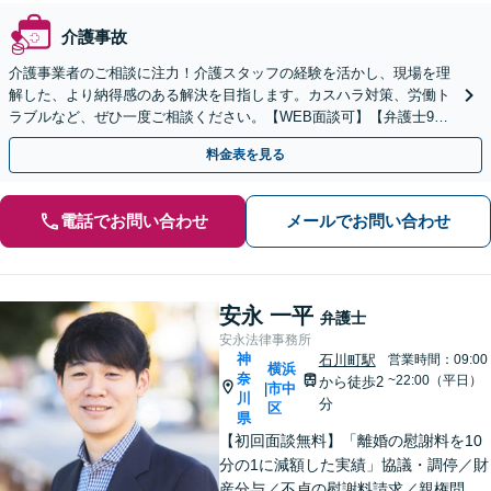
介護事故
介護事業者のご相談に注力！介護スタッフの経験を活かし、現場を理
解した、より納得感のある解決を目指します。カスハラ対策、労働ト
ラブルなど、ぜひ一度ご相談ください。【WEB面談可】【弁護士9人
が在籍する事務所】【藤沢駅2分】
料金表を見る
電話でお問い合わせ
メールでお問い合わせ
安永 一平
弁護士
安永法律事務所
神
石川町駅
営業時間：09:00
横浜
奈
~22:00（平日）
から徒歩2
市中
|
川
分
区
県
【初回面談無料】「離婚の慰謝料を10
分の1に減額した実績」協議・調停／財
産分与／不貞の慰謝料請求／親権問題