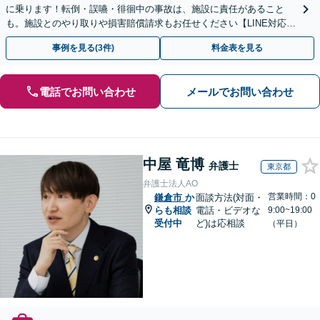
に乗ります！転倒・誤嚥・徘徊中の事故は、施設に責任があること
も。施設とのやり取りや損害賠償請求もお任せください【LINE対応
可】【夜間・休日面談可】【関東エリア対応】
事例を見る(3件)
料金表を見る
電話でお問い合わせ
メールでお問い合わせ
中屋 竜博
弁護士
東京都
弁護士法人AO
営業時間：0
鎌倉市
か
面談方法(対面・
らも相談
電話・ビデオな
9:00~19:00
受付中
ど)は応相談
（平日）