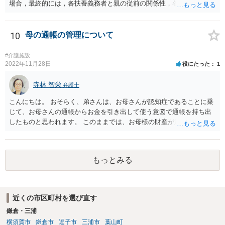
場合，最終的には，各扶養義務者と親の従前の関係性，各扶養義務者
の資力，親の収入・資産状況を踏まえて，家庭裁判所が負担額を決定
します（審判）。審判においては，相談者様と弟，叔父，そして離婚
成立前であればお父様も必ず当事者として申立をすることになりま
10
母の通帳の管理について
す。 相談者様ができる限り負担額を低減させたい場合は，従前より親
と別居して関係が疎遠であったこと（弟比べて親から経済的に支えて
#介護施設
もらった程度が低いようならその旨も）や，現在の日常生活における
2022年11月28日
役にたった
1
収支状況として余剰が少ないことなどを，できる限り客観的な資料を
示しつつ主張立証することが望ましいでしょう。 裁判上，分担すべき
寺林 智栄
弁護士
介護費については，平均的な金額が定められるので，他の扶養義務者
こんにちは。 おそらく、弟さんは、お母さんが認知症であることに乗
が過度に高額な費用をかけようとしているなら，過剰な部分について
じて、お母さんの通帳からお金を引き出して使う意図で通帳を持ち出
相談者様が支払う必要はないでしょう。 なお，その他挙げていただい
したものと思われます。 このままでは、お母様の財産が逸出するのを
たような事情は，一般的に介護費等の分担割合を定める上で考慮され
防ぐことはできません。 一番良いのは、お母様と一緒に金融機関に行
る事情ではありません。
って通帳とカードの盗難届を出し、新たに通帳とカードを発行しても
らうことです。 そして、貸金庫に預けるなどして弟さんが使えないよ
もっとみる
うにするのが良いでしょう。 また、成年後見の申立をして通帳を後見
人が管理できるようにすることも必要かと思います。 この点について
は詳細な事情を踏まえて、面談で弁護士にご相談されることをおすす
めします。
近くの市区町村を選び直す
鎌倉・三浦
横須賀市
鎌倉市
逗子市
三浦市
葉山町