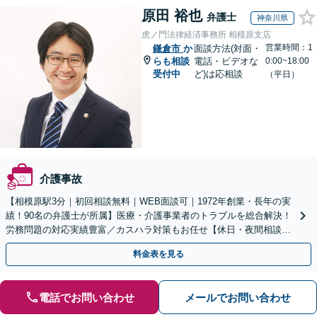
原田 裕也
弁護士
神奈川県
虎ノ門法律経済事務所 相模原支店
営業時間：1
鎌倉市
か
面談方法(対面・
らも相談
電話・ビデオな
0:00~18:00
受付中
ど)は応相談
（平日）
介護事故
【相模原駅3分｜初回相談無料｜WEB面談可｜1972年創業・長年の実
績！90名の弁護士が所属】医療・介護事業者のトラブルを総合解決！
労務問題の対応実績豊富／カスハラ対策もお任せ【休日・夜間相談可
／忙しい方にも安心の柔軟なサポート体制】
料金表を見る
電話でお問い合わせ
メールでお問い合わせ