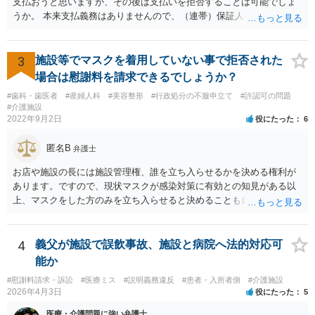
支払おうと思いますが、その後は支払いを拒否することは可能でしょ
うか。 本来支払義務はありませんので、（連帯）保証人などにならな
ければ、支払いを拒絶することは可能です。
3
施設等でマスクを着用していない事で拒否された
場合は慰謝料を請求できるでしょうか？
#歯科・歯医者
#産婦人科
#美容整形
#行政処分の不服申立て
#許認可の問題
#介護施設
2022年9月2日
役にたった
6
匿名B
弁護士
お店や施設の長には施設管理権、誰を立ち入らせるかを決める権利が
あります。ですので、現状マスクが感染対策に有効との知見がある以
上、マスクをした方のみを立ち入らせると決めることも自由であり、
不当な差別には当たらないと考えられます。 これが公衆浴場や旅館業
など公益的な側面のある業種ですと、公衆浴場法など各種業法で定め
られた理由以外での利用拒否は禁止されていますし、公の施設でもマ
4
義父が施設で誤飲事故、施設と病院へ法的対応可
スクなしだけでの利用拒否は問題となりえますが、民間のお店に対し
能か
ては慰謝料の請求は認められないと考えられます。
#慰謝料請求・訴訟
#医療ミス
#説明義務違反
#患者・入所者側
#介護施設
2026年4月3日
役にたった
5
医療・介護問題に強い弁護士