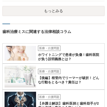
代理人として病院側との交渉窓口となることも方法の一つです。 ご自
身で内容証明を出される場合、書面にご質問者の不利になる事情を記
もっとみる
載した場合はそれ以降の交渉ハードルが上がってしまうため慎重に検
討されるとよいでしょう。
歯科治療ミスに関連する法律相談コラム
医療・介護問題
ホワイトニングで患者が負傷！歯科医院
が負う説明義務とは？
医療・介護問題
【後編】根管内でリーマーが破折！どん
な行動をとるべき？責任は？
医療・介護問題
【弁護士解説】歯科医師と歯科助手が2