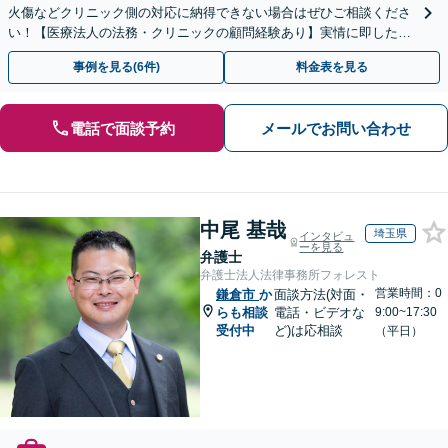
火傷などクリニック側の対応に納得できない場合はぜひご相談くださ
い！【医療法人の法務・クリニックの顧問経験あり】実情に即したア
ドバイスで、納得のできるトラブルの解決を目指します。
事例を見る(6件)
料金表を見る
電話で面談予約
メールでお問い合わせ
中尾 基哉
埼玉県
インタビュ
ーを見る
弁護士
弁護士法人法律事務所フォレスト
営業時間：0
鎌倉市
か
面談方法(対面・
らも相談
電話・ビデオな
9:00~17:30
受付中
ど)は応相談
（平日）