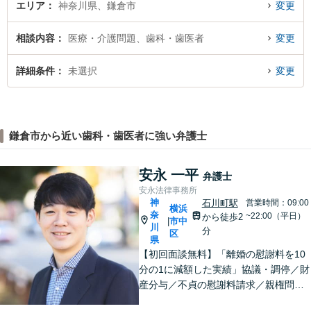
エリア
神奈川県、鎌倉市
変更
相談内容
医療・介護問題、歯科・歯医者
変更
詳細条件
未選択
変更
鎌倉市から近い歯科・歯医者に強い弁護士
安永 一平
弁護士
安永法律事務所
神
石川町駅
営業時間：09:00
横浜
奈
~22:00（平日）
から徒歩2
市中
|
川
分
区
県
【初回面談無料】「離婚の慰謝料を10
分の1に減額した実績」協議・調停／財
産分与／不貞の慰謝料請求／親権問題
などお任せください！「不動産オーナ