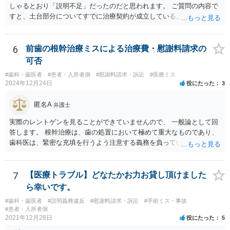
か労基署へ一度ご相談いただくと安心だと思います。 均等法 （婚姻、
しゃるとおり「説明不足」だったのだと思われます。 ご質問の内容で
妊娠、出産等を理由とする不利益取扱いの禁止等） 第九条 事業主
すと、土台部分についてすでに治療契約が成立しているように思われ
は、女性労働者が婚姻し、妊娠し、又は出産したことを退職理由とし
ますが、 治療契約を取消すことができれば、５万円の支払義務を消滅
て予定する定めをしてはならない。 ２ 事業主は、女性労働者が婚姻
させることができます。 消費者契約法は、いくつか取消の類型を定め
したことを理由として、解雇してはならない。 ３ 事業主は、その雇
ています。 いくつか該当しそうな取消権をご参考までのせます。 ①土
6
前歯の根幹治療ミスによる治療費・慰謝料請求の
用する女性労働者が妊娠したこと、出産したこと、労働基準法（昭和
台と被せ物の治療は通常同じ歯科で行いますので、被せ物の治療費が
可否
二十二年法律第四十九号）第六十五条第一項の規定による休業を請求
４０万円もかかるというのは 治療費という重要な事項について、不利
し、又は同項若しくは同条第二項の規定による休業をしたことその他
#歯科・歯医者
#患者・入所者側
#慰謝料請求・訴訟
#医療ミス
益なる事実の不告知があった認められると考えられます。 そのため、
2024年12月24日
役にたった
3
の妊娠又は出産に関する事由であつて厚生労働省令で定めるものを理
４０万円もかかるとは夢にも思わなかったという事情があれば、不利
由として、当該女性労働者に対して解雇その他不利益な取扱いをして
益事実の不告知を理由とした取消権を主張することが出来る可能性が
匿名A
はならない。 ４ 妊娠中の女性労働者及び出産後一年を経過しない女
弁護士
あります（消費者契約法４条２項）。 ②また、保険外治療の必要性に
性労働者に対してなされた解雇は、無効とする。ただし、事業主が当
ついて虚偽の説明があったのであれば、不実告知取消ということも考
実際のレントゲンを見ることができていませんので、 一般論として回
該解雇が前項に規定する事由を理由とする解雇でないことを証明した
えられます（消費者契約法４条１項１号）。 ③そのほか、歯科治療
答します。 根幹治療は、歯の処置において極めて重大なものであり、
ときは、この限りでない。
中、抗らうことが困難な状態で保険外治療の勧誘をされたということ
歯科医は、緊密な充填を行うよう注意する義務を負っていると考えら
であれば、最近（令和５年６月１日）施行されたばかりですが、 退去
れます。 （同趣旨の判示をした裁判例として、東京地裁平20(ワ)30392
困難場所（たとえば、待合から診察台へ）に同行された上で困惑して
号事件） 当該義務に違反した場合、診療契約の不履行又は不法行為に
契約したという類型の取消権（改正消費者契約法４条３項３号）も使
基づく損害賠償請求の可能性が生じます。 慰謝料に関しては、通院慰
7
【医療トラブル】どなたかお力お貸し頂けました
える可能性があります。 一旦、書面で消費者契約法に基づく取消権を
謝料といった形での請求になろうかと思います。
ら幸いです。
行使するので払えないという 通知をして様子をみるのも手かと思いま
す。 その他、消費生活センターに相談して、間に入ってもらうことも
#歯科・歯医者
#説明義務違反
#慰謝料請求・訴訟
#手術ミス・事故
#患者・入所者側
手かもしれません。
2021年12月28日
役にたった
5