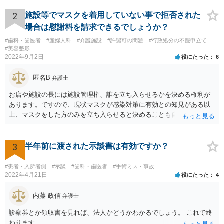
療費や精神的苦痛を受けた分の慰謝料や仕事に影響があれば休業損害
などが考えられます。 頑張ってください。
2
施設等でマスクを着用していない事で拒否された
場合は慰謝料を請求できるでしょうか？
#歯科・歯医者
#産婦人科
#介護施設
#許認可の問題
#行政処分の不服申立て
#美容整形
2022年9月2日
役にたった
6
匿名B
弁護士
お店や施設の長には施設管理権、誰を立ち入らせるかを決める権利が
あります。ですので、現状マスクが感染対策に有効との知見がある以
上、マスクをした方のみを立ち入らせると決めることも自由であり、
不当な差別には当たらないと考えられます。 これが公衆浴場や旅館業
など公益的な側面のある業種ですと、公衆浴場法など各種業法で定め
られた理由以外での利用拒否は禁止されていますし、公の施設でもマ
3
半年前に渡された示談書は有効ですか？
スクなしだけでの利用拒否は問題となりえますが、民間のお店に対し
ては慰謝料の請求は認められないと考えられます。
#患者・入所者側
#示談
#歯科・歯医者
#手術ミス・事故
2022年4月21日
役にたった
4
内藤 政信
弁護士
診察券とか領収書を見れば、法人かどうかわかるでしょう。 これで終
わります。