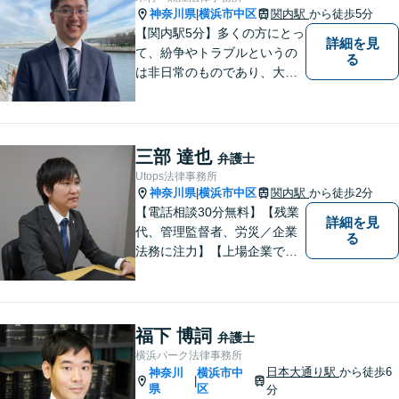
いたします。
神奈川県
横浜市中区
関内駅
から徒歩5分
|
【関内駅5分】多くの方にとっ
詳細を見
て、紛争やトラブルというの
る
は非日常のものであり、大き
な負担かと思います。 トラブ
ルによって、その原因や目指
すべき解決策は異なります。
私はご依頼者様ごとに最良の
三部 達也
弁護士
解決策は何かを一緒に考えて
Utops法律事務所
まいります。
神奈川県
横浜市中区
関内駅
から徒歩2分
|
【電話相談30分無料】【残業
詳細を見
代、管理監督者、労災／企業
る
法務に注力】【上場企業で社
内弁護士を経験】経済産業省
へ出向していた弁護士を含む3
名の協力体制で多角的にサポ
ート！メーカー・建築・教育
福下 博詞
弁護士
など幅広い業種への対応実績
横浜パーク法律事務所
あり！
日本大通り駅
から徒歩6
神奈川
横浜市中
|
県
区
分