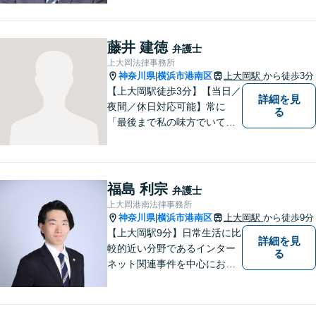
法を一緒に考えます。お気軽
にご相談ください。
藤井 建徳
弁護士
上大岡法律事務所
神奈川県
横浜市港南区
上大岡駅
から徒歩3分
|
【上大岡駅徒歩3分】【当日／
詳細を見
夜間／休日対応可能】常に
る
「最後まで私の味方でいてく
れる」と思っていただけるよ
うな弁護士でいられるように
心がけています。地域密着型
の法律事務所として皆様のお
福島 利宗
弁護士
力になれればと考えておりま
上大岡港南法律事務所
す。
神奈川県
横浜市港南区
上大岡駅
から徒歩9分
|
【上大岡駅9分】日常生活に比
詳細を見
較的近い分野であるインター
る
ネット関連事件を中心にお取
り扱いしております。【掲載
情報の削除交渉】手数料３万
円から承ります。まずはメー