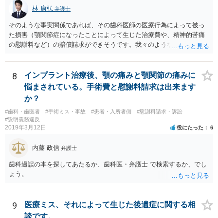
林 康弘
弁護士
そのような事実関係であれば、その歯科医師の医療行為によって被っ
た損害（顎関節症になったことによって生じた治療費や、精神的苦痛
の慰謝料など）の賠償請求ができそうです。我々のような弁護士に依
頼した上で、その歯科でのカルテ等の医療記録の取得や、後医（Ｂ歯
科）の先生の協力等を得ることも必要だと思います。
8
インプラント治療後、顎の痛みと顎関節の痛みに
悩まされている。手術費と慰謝料請求は出来ます
か？
#歯科・歯医者
#手術ミス・事故
#患者・入所者側
#慰謝料請求・訴訟
#説明義務違反
2019年3月12日
役にたった
6
内藤 政信
弁護士
歯科過誤の本を探してあたるか、歯科医・弁護士 で検索するか、でし
ょう。
9
医療ミス、それによって生じた後遺症に関する相
談です。