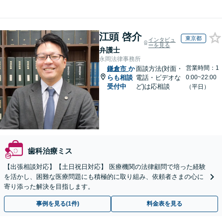
江頭 啓介
東京都
インタビュ
ーを見る
弁護士
永岡法律事務所
営業時間：1
鎌倉市
か
面談方法(対面・
らも相談
電話・ビデオな
0:00~22:00
受付中
ど)は応相談
（平日）
歯科治療ミス
【出張相談対応】【土日祝日対応】 医療機関の法律顧問で培った経験
を活かし、困難な医療問題にも積極的に取り組み、依頼者さまの心に
寄り添った解決を目指します。
事例を見る(1件)
料金表を見る