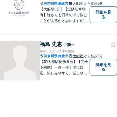
神奈川県
鎌倉市
大船駅
から徒歩5分
|
【大船駅5分】【近隣駐車場
詳細を見
有】皆さんも日常の中で悩む
る
ことがあるかと思いますが、
まず誰かに相談してみるとい
うことで解決の糸口が見つか
るかもしれません。地域の
福島 史恵
方々により良い法律サービス
弁護士
を届けていきたいと思いま
鎌倉りんどう法律事務所
す。 ぜひご相談ください。
神奈川県
鎌倉市
大船駅
から徒歩5分
|
【JR大船駅徒歩５分】【完全
詳細を見
予約制】一件一件丁寧に対
る
応。親しみやすく、話しやす
い弁護士であることを心がけ
ています。ご相談予約をご希
望の場合にはまずはお気軽に
お問い合わせください。