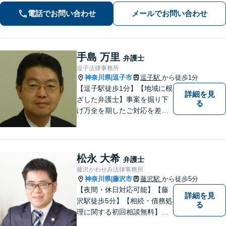
ーの顧問経験豊富」土地・建物の明渡
電話でお問い合わせ
メールでお問い合わせ
しや賃料回収など幅広くサポート【夜
間・休日面談可】【電話相談対応】
手島 万里
弁護士
逗子法律事務所
神奈川県
逗子市
逗子駅
から徒歩1分
|
【逗子駅徒歩1分】【地域に根
詳細を見
ざした弁護士】事案を掘り下
る
げ万全を期したご対応を差し
上げることがモットーです。
相続問題／離婚問題／不動産
問題／労働問題／交通事故な
ど、幅広く対応可能。【明確
松永 大希
弁護士
な料金体系】１件１件ていね
藤沢かわせみ法律事務所
いに対応させて頂きます。ご
神奈川県
藤沢市
藤沢駅
から徒歩5分
|
連絡ください。
【夜間・休日対応可能】【藤
詳細を見
沢駅徒歩5分】【相続・債務処
る
理に関する初回相談無料】お
客様一人一人に最適な解決方