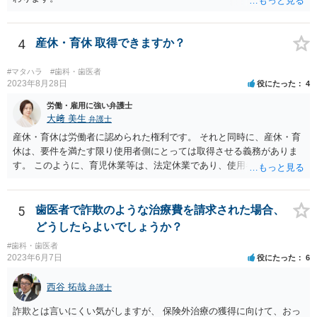
4
産休・育休 取得できますか？
#マタハラ
#歯科・歯医者
2023年8月28日
役にたった
4
労働・雇用に強い弁護士
大﨑 美生
弁護士
産休・育休は労働者に認められた権利です。 それと同時に、産休・育
休は、要件を満たす限り使用者側にとっては取得させる義務がありま
す。 このように、育児休業等は、法定休業であり、使用者側で任意に
設けられる休暇制度とは異なります。 小さな個人歯科医院だからとい
って、産休・育休を認めないということはできません。 ただし、残念
ながら実際には、妊娠・出産をしたら退職する慣行の事業者はありま
5
歯医者で詐欺のような治療費を請求された場合、
す。 しかし、このような慣行となっていること自体が、均等法９条１
どうしたらよいでしょうか？
項に違反します。 均等法違反は行政指導の対象となり、事業者が是正
#歯科・歯医者
勧告に従わない場合には企業名が公表される可能性もあります。 実際
2023年6月7日
役にたった
6
に小さな医院で公表までいったケースがありますが、かなり稀なケー
スと言えます。 また、産休・育休を理由とした解雇は無効であり、損
西谷 拓哉
弁護士
害賠償請求の対象にもなります。 実際にどのようなアクションを取る
かは、職場での人間関係など気になる点があると思いますが、弁護士
詐欺とは言いにくい気がしますが、 保険外治療の獲得に向けて、おっ