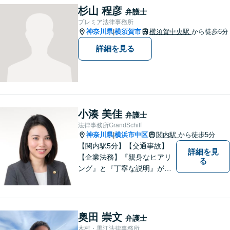
ルにて掲載情報のURL等をお
杉山 程彦
弁護士
送りください。見込み、費用
プレミア法律事務所
等をご案内させていただきま
神奈川県
横須賀市
横須賀中央駅
から徒歩6分
|
す。
詳細を見る
小湊 美佳
弁護士
法律事務所GrandSchiff
神奈川県
横浜市中区
関内駅
から徒歩5分
|
【関内駅5分】【交通事故】
詳細を見
【企業法務】『親身なヒアリ
る
ング』と『丁寧な説明』がモ
ットーです。アフターケアと
予防策を含めた「トータルサ
ポート」をお届けします！依
頼者様が安心して将来を過ご
奥田 崇文
弁護士
せるようになるための支援を
木村・黒江法律事務所