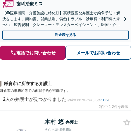
歯科治療ミス
【🏥医療機関・介護施設に特化◎】実績豊富な弁護士が紛争予防・解
決をします。契約書、就業規則、労働トラブル、診療費・利用料の未
払い、広告規制、クレーマー・モンスターペイシェント、医療・介護
事故などに対応【顧問契約あり】
料金表を見る
電話でお問い合わせ
メールでお問い合わせ
鎌倉市に所在する弁護士
鎌倉市の事務所等での面談予約が可能です。
2
人の弁護士が見つかりました
(検索結果について詳しくは
こちら
)
2件中 1-2件を表示
木村 悠
弁護士
きむら法律事務所