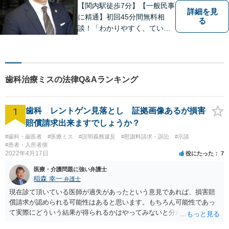
【関内駅徒歩7分】【一般民事
詳細を見
に精通】初回45分間無料相
る
談！「わかりやすく、ていね
いに」がモットー。相談しや
すい環境づくりから、納得の
いく解決まで、全てお任せく
ださい。まずはお気軽にご相
歯科治療ミスの法律Q&Aランキング
談を！【土曜相談OK】
1
歯科 レントゲン見落とし 証拠画像あるが損害
賠償請求出来ますでしょうか？
#歯科・歯医者
#医療ミス
#説明義務違反
#慰謝料請求・訴訟
#示談
#患者・入所者側
2022年4月17日
役にたった
7
医療・介護問題に強い弁護士
稲森 幸一
弁護士
現在診て頂いている医師が過失があったという意見であれば、損害賠
償請求が認められる可能性はあると思います。もちろん可能性であっ
て実際にどういう結果が得られるかはやってみないと分かりません
が。 損害としては、その過失によって生じた症状の治療にかかった治