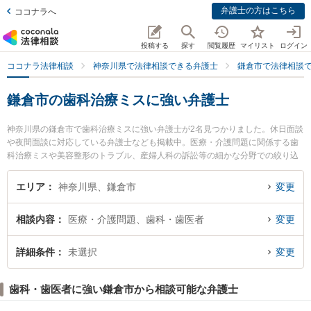
弁護士の方はこちら
ココナラへ
投稿する
探す
閲覧履歴
マイリスト
ログイン
ココナラ法律相談
神奈川県で法律相談できる弁護士
鎌倉市で法律相談
鎌倉市の歯科治療ミスに強い弁護士
神奈川県の鎌倉市で歯科治療ミスに強い弁護士が2名見つかりました。休日面談
や夜間面談に対応している弁護士なども掲載中。医療・介護問題に関係する歯
科治療ミスや美容整形のトラブル、産婦人科の訴訟等の細かな分野での絞り込
み検索もでき便利です。特にきむら法律事務所の木村 悠弁護士や鎌倉りんどう
法律事務所の福島 史恵弁護士のプロフィール情報や弁護士費用、強みなどが注
エリア
神奈川県、鎌倉市
変更
目されています。『鎌倉市で土日や夜間に発生した歯科治療ミスのトラブルを
今すぐに弁護士に相談したい』『歯科治療ミスのトラブル解決の実績豊富な近
相談内容
医療・介護問題、歯科・歯医者
変更
くの弁護士を検索したい』『初回相談無料で歯科治療ミスを法律相談できる鎌
倉市内の弁護士に相談予約したい』などでお困りの相談者さんにおすすめで
す。
詳細条件
未選択
変更
歯科・歯医者に強い鎌倉市から相談可能な弁護士