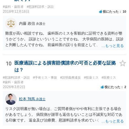
#歯科・歯医者
#慰謝料請求・訴訟
2018年12月16日
役にたった
10
内藤 政信
弁護士
難度が高い相談ですね。 歯科医のミスを客観的に証明できる資料が整
うかどうか。 誤診といういうことですかね。 大学病院の医師は、誤診
と判断したんですかね。 前歯科医の誤りを前提として、 その医師はど
のように判断し、治療計画を立てたんでしょうかね。 現在の症状は、
前医師の診断の誤りに起因するものかどうか、 大学病院の医師は、ど
う見ているんでしょうかね。 歯科医の資格を持ってる弁護士もいます
10
医療過誤による損害賠償請求の可否と必要な証拠
ね。 そのような弁護士を探すのもいいと思いますね。
は？
#慰謝料請求・訴訟
#手術ミス・事故
#説明義務違反
#投薬ミス
#医療ミス
#歯科・歯医者
2026年3月2日
役にたった
2
松本 翔馬
弁護士
リスク説明書が無い場合は、ご質問者側がやや有利に主張できる場合
があるでしょう。 病院側が謝罪も返信もないことは不誠実な対応であ
る印象です。 返金及び治療費、慰謝料請求を求めていくことになるか
と思います。 ご自身で内容証明を出すこともあり得ますが、弁護士が