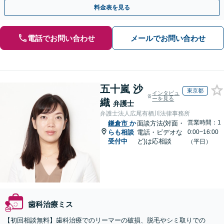
結果が得られるように尽力いたします。
料金表を見る
電話でお問い合わせ
メールでお問い合わせ
五十嵐 沙
東京都
インタビュ
ーを見る
織
弁護士
弁護士法人広尾有栖川法律事務所
営業時間：1
鎌倉市
か
面談方法(対面・
らも相談
電話・ビデオな
0:00~16:00
受付中
ど)は応相談
（平日）
歯科治療ミス
【初回相談無料】歯科治療でのリーマーの破損、脱毛やシミ取りでの