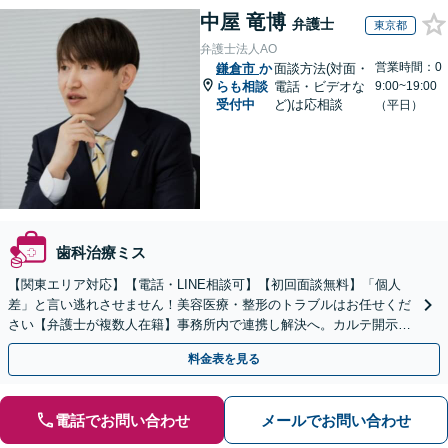
中屋 竜博
弁護士
東京都
弁護士法人AO
営業時間：0
鎌倉市
か
面談方法(対面・
らも相談
電話・ビデオな
9:00~19:00
受付中
ど)は応相談
（平日）
歯科治療ミス
【関東エリア対応】【電話・LINE相談可】【初回面談無料】「個人
差」と言い逃れさせません！美容医療・整形のトラブルはお任せくだ
さい【弁護士が複数人在籍】事務所内で連携し解決へ。カルテ開示や
返金・賠償請求をサポートいたします【休日夜間面談可】
料金表を見る
電話でお問い合わせ
メールでお問い合わせ