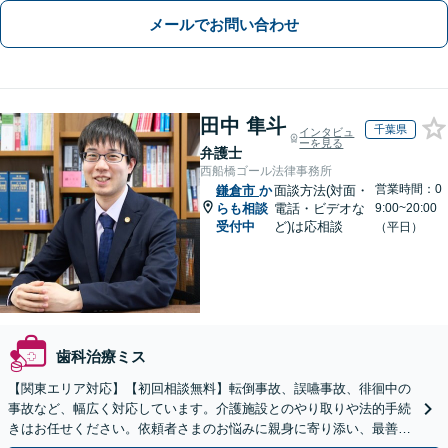
メールでお問い合わせ
田中 隼斗
千葉県
インタビュ
ーを見る
弁護士
西船橋ゴール法律事務所
営業時間：0
鎌倉市
か
面談方法(対面・
らも相談
電話・ビデオな
9:00~20:00
受付中
ど)は応相談
（平日）
歯科治療ミス
【関東エリア対応】【初回相談無料】転倒事故、誤嚥事故、徘徊中の
事故など、幅広く対応しています。介護施設とのやり取りや法的手続
きはお任せください。依頼者さまのお悩みに親身に寄り添い、最善の