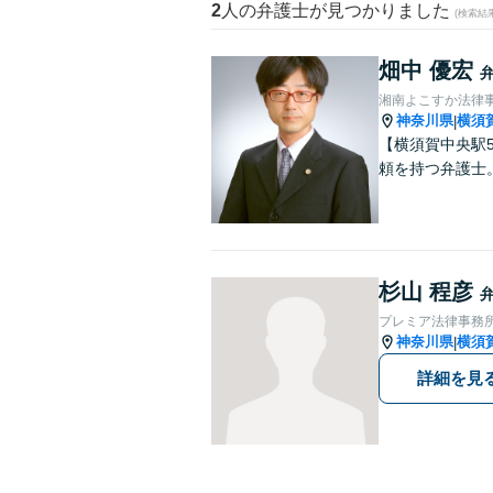
2
人の弁護士が見つかりました
(検索結
畑中 優宏
湘南よこすか法律
神奈川県
横須
|
【横須賀中央駅
頼を持つ弁護士
杉山 程彦
プレミア法律事務
神奈川県
横須
|
詳細を見