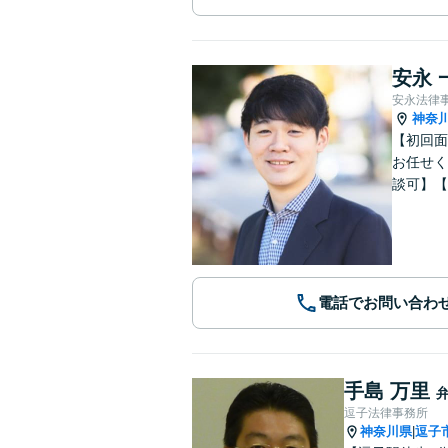
安永 
安永法律
神奈
【初回面
お任せく
談可】【
電話でお問い合わ
手島 万里
逗子法律事務所
神奈川県
逗子
|