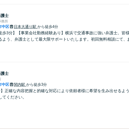
弁護士
事務所
市中区
日本大通り駅
から徒歩4分
徒歩3分】【事業会社勤務経験あり】横浜で交通事故に強い弁護士。皆
るよう、弁護士として最大限サポートいたします。初回無料相談にて、
弁護士
所
市中区
関内駅
から徒歩3分
分】正確な内容把握と的確な対応により依頼者様に希望を生み出せるよ
してください。