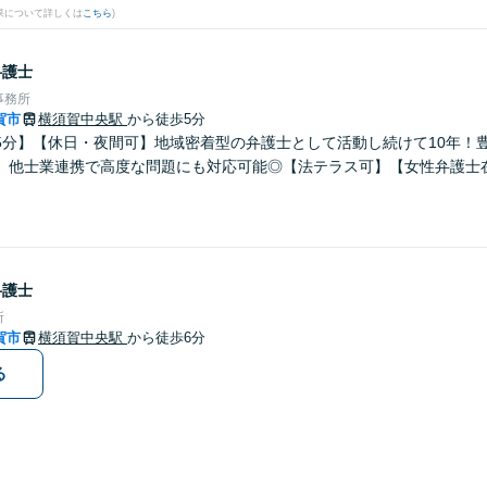
果について詳しくは
こちら
)
弁護士
事務所
賀市
横須賀中央駅
から徒歩5分
5分】【休日・夜間可】地域密着型の弁護士として活動し続けて10年！
。他士業連携で高度な問題にも対応可能◎【法テラス可】【女性弁護士
弁護士
所
賀市
横須賀中央駅
から徒歩6分
る