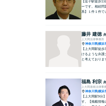
【逗子駅徒歩1
ーです。相続問
系】１件１件て
藤井 建徳
上大岡法律事務所
神奈川県
横浜
|
【上大岡駅徒歩
けるような弁護
と考えておりま
福島 利宗
上大岡港南法律事
神奈川県
横浜
|
【上大岡駅9分
す。【掲載情報