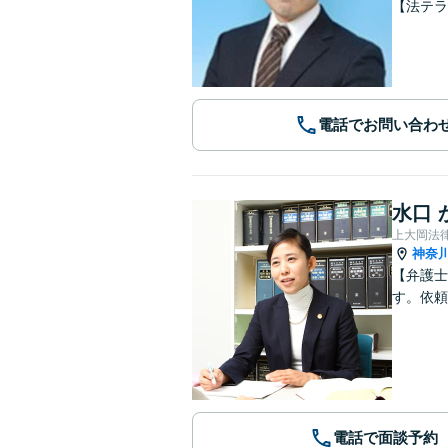
【法テラ
電話でお問い合わ
水口 
上大岡法
神奈
【弁護士
す。依頼
電話で面談予約