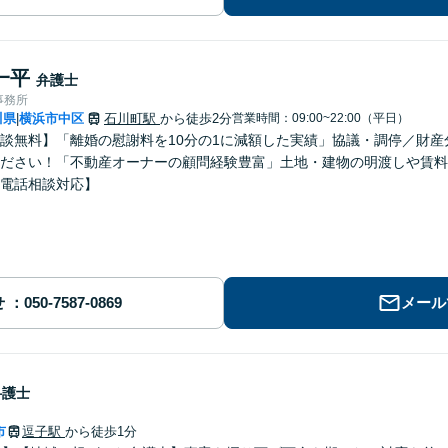
一平
弁護士
事務所
川県
横浜市中区
石川町駅
から徒歩2分
営業時間：09:00~22:00（平日）
|
談無料】「離婚の慰謝料を10分の1に減額した実績」協議・調停／財
ださい！「不動産オーナーの顧問経験豊富」土地・建物の明渡しや賃料
電話相談対応】
せ
メール
弁護士
市
逗子駅
から徒歩1分