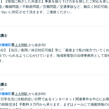
分】【地域に根ざした弁護士】事案を掘り下げ万全を期したご対応を差
題／離婚問題／不動産問題／労働問題／交通事故など、幅広く対応可能
いねいに対応させて頂きます。ご連絡ください。
弁護士
市港南区
上大岡駅
から徒歩3分
3分】【当日／夜間／休日対応可能】常に「最後まで私の味方でいてく
士でいられるように心がけています。地域密着型の法律事務所として皆
す。
弁護士
務所
市港南区
上大岡駅
から徒歩9分
】日常生活に比較的近い分野であるインターネット関連事件を中心にお
の削除交渉】手数料３万円から承ります。まずはメールにて掲載情報のU