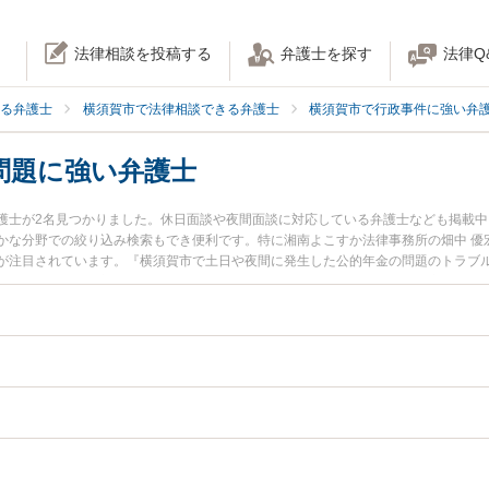
法律相談を投稿する
弁護士を探す
法律Q
る弁護士
横須賀市で法律相談できる弁護士
横須賀市で行政事件に強い弁
問題に強い弁護士
護士が2名見つかりました。休日面談や夜間面談に対応している弁護士なども掲載
かな分野での絞り込み検索もでき便利です。特に湘南よこすか法律事務所の畑中 優
が注目されています。『横須賀市で土日や夜間に発生した公的年金の問題のトラブ
を検索したい』『初回相談無料で公的年金の問題を法律相談できる横須賀市内の弁