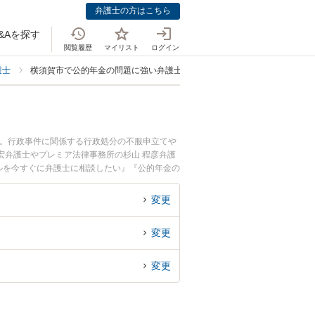
弁護士の方はこちら
&Aを探す
閲覧履歴
マイリスト
ログイン
護士
横須賀市で公的年金の問題に強い弁護士
中。行政事件に関係する行政処分の不服申立てや
宏弁護士やプレミア法律事務所の杉山 程彦弁護
ルを今すぐに弁護士に相談したい』『公的年金の
護士に相談予約したい』などでお困りの相談者さ
変更
変更
変更