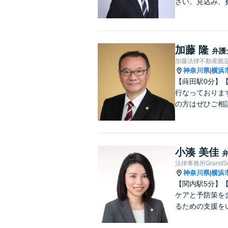
さい。見込み、
加藤 隆
弁護
加藤法律不動産鑑
神奈川県
横浜
|
【蒔田駅0分】
行なっておりま
の方はぜひご相
小湊 美佳
法律事務所GrandSch
神奈川県
横浜
|
【関内駅5分】
ケアと予防策を
るための支援を