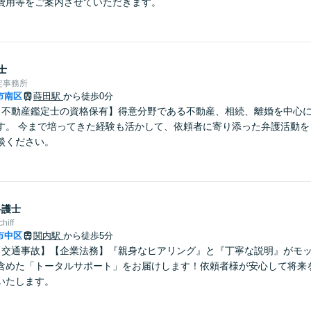
費用等をご案内させていただきます。
士
定事務所
市南区
蒔田駅
から徒歩0分
【不動産鑑定士の資格保有】得意分野である不動産、相続、離婚を中心
す。 今まで培ってきた経験も活かして、依頼者に寄り添った弁護活動を
談ください。
弁護士
iff
市中区
関内駅
から徒歩5分
【交通事故】【企業法務】『親身なヒアリング』と『丁寧な説明』がモ
含めた「トータルサポート」をお届けします！依頼者様が安心して将来
いたします。