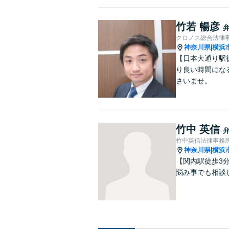
竹若 暢彦
クロノス総合法律
神奈川県
横浜
|
【日本大通り駅
り良い時間にな
さいませ。
竹中 英信
竹中英信法律事務
神奈川県
横浜
|
【関内駅徒歩3
悩み事でも相談