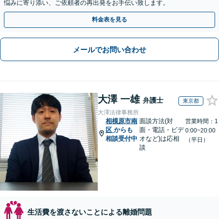
悩みに寄り添い、ご依頼者の再出発をお手伝い致します。
料金表を見る
メールでお問い合わせ
大澤 一雄
弁護士
東京都
大澤法律事務所
相模原市南
面談方法(対
営業時間：1
区
からも
面・電話・ビデ
0:00~20:00
相談受付中
オなど)は応相
（平日）
談
生活費を渡さないことによる離婚問題