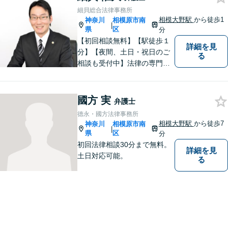
細貝総合法律事務所
相模大野駅
から徒歩1
神奈川
相模原市南
|
県
区
分
【初回相談無料】【駅徒歩１
詳細を見
分】【夜間、土日・祝日のご
る
相談も受付中】法律の専門家
が親身にサポートいたしま
す。
國方 実
弁護士
德永・國方法律事務所
相模大野駅
から徒歩7
神奈川
相模原市南
|
県
区
分
初回法律相談30分まで無料。
詳細を見
土日対応可能。
る