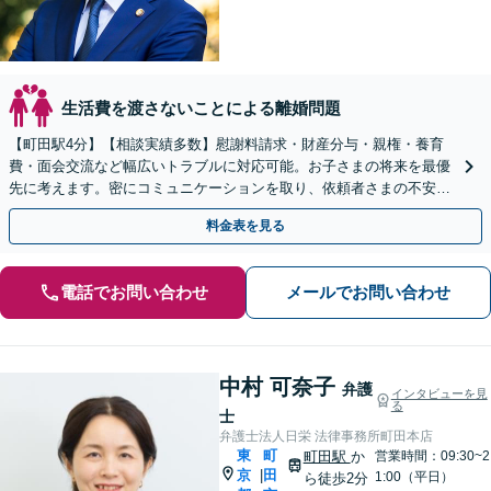
生活費を渡さないことによる離婚問題
【町田駅4分】【相談実績多数】慰謝料請求・財産分与・親権・養育
費・面会交流など幅広いトラブルに対応可能。お子さまの将来を最優
先に考えます。密にコミュニケーションを取り、依頼者さまの不安を
取り除きます。【LINE相談可能】【初回相談無料】
料金表を見る
電話でお問い合わせ
メールでお問い合わせ
中村 可奈子
弁護
インタビューを見
る
士
弁護士法人日栄 法律事務所町田本店
東
町
町田駅
か
営業時間：09:30~2
京
田
|
1:00（平日）
ら徒歩2分