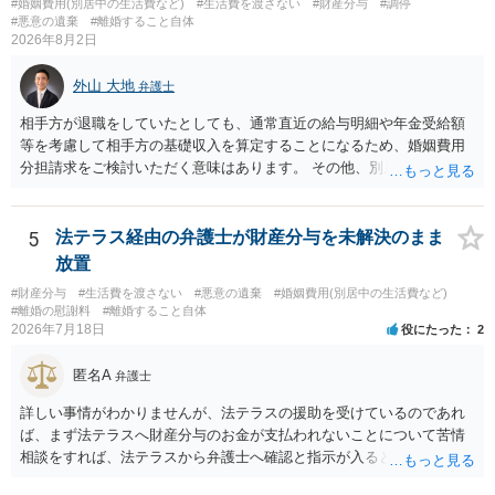
#婚姻費用(別居中の生活費など)
#生活費を渡さない
#財産分与
#調停
#悪意の遺棄
#離婚すること自体
2026年8月2日
外山 大地
弁護士
相手方が退職をしていたとしても、通常直近の給与明細や年金受給額
等を考慮して相手方の基礎収入を算定することになるため、婚姻費用
分担請求をご検討いただく意味はあります。 その他、別居の経緯、質
問者様の年収、監護されているお子様がいるかといった事情をふまえ
て、ご検討いただくのが良いかと思います。
5
法テラス経由の弁護士が財産分与を未解決のまま
放置
#財産分与
#生活費を渡さない
#悪意の遺棄
#婚姻費用(別居中の生活費など)
#離婚の慰謝料
#離婚すること自体
2026年7月18日
役にたった
2
匿名A
弁護士
詳しい事情がわかりませんが、法テラスの援助を受けているのであれ
ば、まず法テラスへ財産分与のお金が支払われないことについて苦情
相談をすれば、法テラスから弁護士へ確認と指示が入ると思います。
その上で、所属する弁護士会の市民窓口へ連絡することも考えられま