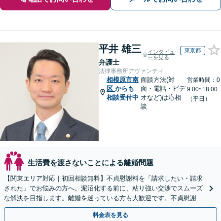
平井 雄三
東京都
インタビュ
ーを見る
弁護士
法律事務所アヴァンティ
相模原市南
面談方法(対
営業時間：0
区
からも
面・電話・ビデ
9:00~18:00
相談受付中
オなど)は応相
（平日）
談
生活費を渡さないことによる離婚問題
【関東エリア対応｜初回相談無料】不貞慰謝料を「請求したい・請求
された」でお悩みの方へ。泥沼化する前に、粘り強い交渉でスムーズ
な解決を目指します。離婚を迷っている方も大歓迎です。不貞慰謝料
請求に強い弁護士にお任せください！【夜間や休日相談可】
料金表を見る