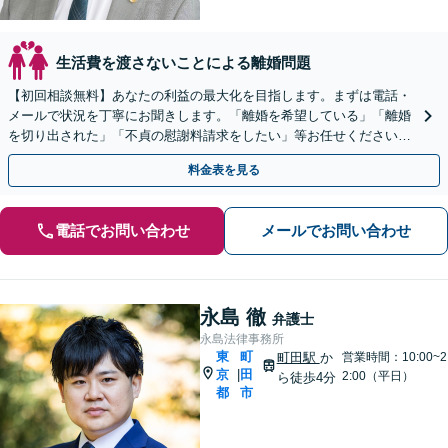
生活費を渡さないことによる離婚問題
【初回相談無料】あなたの利益の最大化を目指します。まずは電話・
メールで状況を丁寧にお聞きします。「離婚を希望している」「離婚
を切り出された」「不貞の慰謝料請求をしたい」等お任せください。
【リーズナブルな料金設定】
料金表を見る
電話でお問い合わせ
メールでお問い合わせ
永島 徹
弁護士
永島法律事務所
東
町
町田駅
か
営業時間：10:00~2
京
田
|
2:00（平日）
ら徒歩4分
都
市