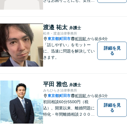
さなお困りごとにも、女性弁
護士がじっくりカウンセリン
グを行ないます。まずはお気
軽にご相談ください。
渡邉 祐太
弁護士
松本・渡邉法律事務所
東京都
町田市
町田駅
から徒歩4分
|
「話しやすい」をモットー
詳細を見
に、迅速に問題を解決してい
る
きます。
平田 雅也
弁護士
みちひらき法律事務所
東京都
町田市
町田駅
から徒歩1分
|
初回相談60分5500円（税
詳細を見
込）。開業以来、離婚問題に
る
特化・年間離婚相談２００件
超・弁護士歴２５年以上のベ
テラン弁護士が、離婚問題の