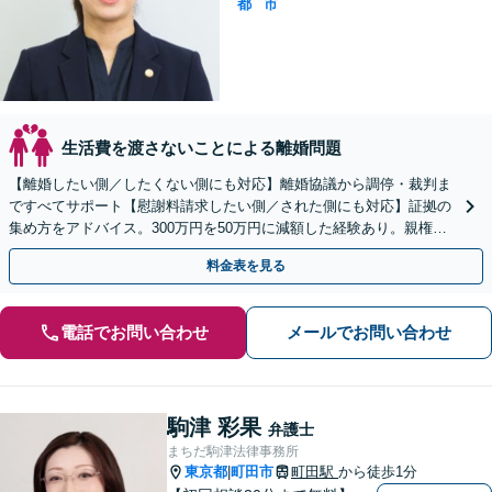
都
市
生活費を渡さないことによる離婚問題
【離婚したい側／したくない側にも対応】離婚協議から調停・裁判ま
ですべてサポート【慰謝料請求したい側／された側にも対応】証拠の
集め方をアドバイス。300万円を50万円に減額した経験あり。親権や
養育費・子の引き渡しにも精通している弁護士です。
料金表を見る
電話でお問い合わせ
メールでお問い合わせ
駒津 彩果
弁護士
まちだ駒津法律事務所
東京都
町田市
町田駅
から徒歩1分
|