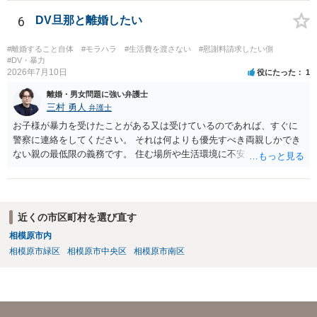
す。
6
DV旦那と離婚したい
#離婚すること自体
#モラハラ
#生活費を渡さない
#慰謝料請求したい側
#DV・暴力
2026年7月10日
役にたった
1
離婚・男女問題に強い弁護士
三村 勇人
弁護士
お子様が暴力を受けたことがある又は受けているのであれば、すぐに
警察に連絡をしてください。 それは何よりも優先すべき両親しかでき
ない親の最低限の義務です。 住む場所や生活環境に不安があるようで
あれば、 警察、市区町村からシェルターを案内していただけますし、
場所を特定されないような措置も行っていただけます。 また、日本で
は離婚が認められにくいですが、暴力がある場合には、すぐに認めら
れます。 暴力を受けた際に、警察を呼んでください。その証拠だけで
近くの市区町村を選び直す
十分です。それ以外は必要ありません。 なお、現在暴力を受けていな
相模原市内
いのであれば、暴力を待つ必要はありません。 夜逃げが可能なのであ
相模原市緑区
相模原市中央区
相模原市南区
れば、すぐにしてください。 別居期間が２年を超えれば離婚できます
し、婚姻費用は年収が高い方が低いほうに支払う義務ですから婚姻費
用をいただける可能性もあります。 不明点が多々あると思います。弁
護士でなくともよいので、警察などにも相談をしてみてください。