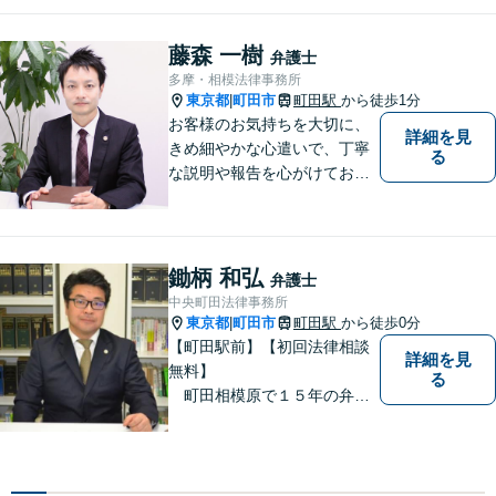
お悩みに寄り添い、「次に何
をすべきか」をご提示しま
藤森 一樹
弁護士
す。【土応相談】
多摩・相模法律事務所
東京都
町田市
町田駅
から徒歩1分
|
お客様のお気持ちを大切に、
詳細を見
きめ細やかな心遣いで、丁寧
る
な説明や報告を心がけており
ます。【多くの経験と圧倒的
な法律知識】【強い交渉力】
難解な事案や対応がむずかし
い相手方でもスムーズに解決
鋤柄 和弘
弁護士
にいたします。
中央町田法律事務所
東京都
町田市
町田駅
から徒歩0分
|
【町田駅前】【初回法律相談
詳細を見
無料】
る
町田相模原で１５年の弁護
士経験 離婚・男女問題、相
続、債務整理、交通事故事件
をメインに対応 東京地方裁
判所より司法委員（裁判官に