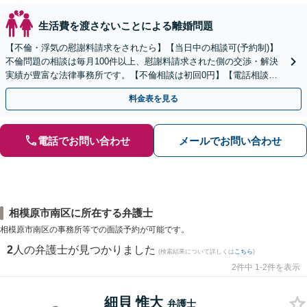
生活費を渡さないことによる離婚問題
【不倫・浮気の慰謝料請求をされたら】【当日中の相談可(予約制)】
不倫問題の相談は毎月100件以上、慰謝料請求された側の交渉・解決
実績が豊富な法律事務所です。【不倫相談は初回0円】【電話相談で
ご契約まで対応可/来所不要】
料金表を見る
電話でお問い合わせ
メールでお問い合わせ
相模原市南区に所在する弁護士
相模原市南区の事務所等での面談予約が可能です。
2
人の弁護士が見つかりました
(検索結果について詳しくは
こちら
)
2件中 1-2件を表示
細貝 惟大
弁護士