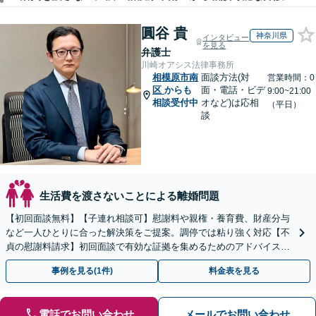
圓谷 貴
神奈川県
インタビュー
を見る
弁護士
川崎オアシス法律事務所
相模原市南
面談方法(対
営業時間：0
区
からも
面・電話・ビデ
9:00~21:00
相談受付中
オなど)は応相
（平日）
談
生活費を渡さないことによる離婚問題
【初回面談無料】【子連れ相談可】慰謝料や親権・養育費、財産分与
など一人ひとりに合った解決策をご提案。調停では粘り強く対応【不
貞の慰謝料請求】初回面談で有効な証拠を集めるためのアドバイスを
します。お気軽にご相談ください
事例を見る(1件)
料金表を見る
電話でお問い合わせ
メールでお問い合わせ