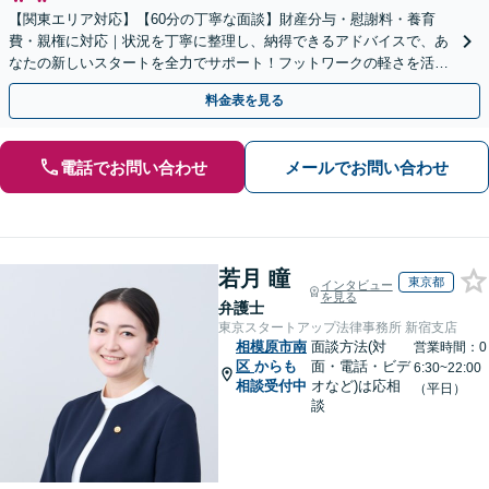
【関東エリア対応】【60分の丁寧な面談】財産分与・慰謝料・養育
費・親権に対応｜状況を丁寧に整理し、納得できるアドバイスで、あ
なたの新しいスタートを全力でサポート！フットワークの軽さを活か
し、早期解決を目指します【立川駅7分：地域密着】
料金表を見る
電話でお問い合わせ
メールでお問い合わせ
若月 瞳
東京都
インタビュー
を見る
弁護士
東京スタートアップ法律事務所 新宿支店
相模原市南
面談方法(対
営業時間：0
区
からも
面・電話・ビデ
6:30~22:00
相談受付中
オなど)は応相
（平日）
談