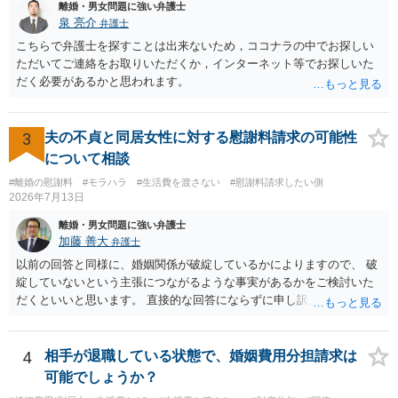
離婚・男女問題に強い弁護士
泉 亮介
弁護士
こちらで弁護士を探すことは出来ないため，ココナラの中でお探しい
ただいてご連絡をお取りいただくか，インターネット等でお探しいた
だく必要があるかと思われます。
3
夫の不貞と同居女性に対する慰謝料請求の可能性
について相談
#離婚の慰謝料
#モラハラ
#生活費を渡さない
#慰謝料請求したい側
2026年7月13日
離婚・男女問題に強い弁護士
加藤 善大
弁護士
以前の回答と同様に、婚姻関係が破綻しているかによりますので、 破
綻していないという主張につながるような事実があるかをご検討いた
だくといいと思います。 直接的な回答にならずに申し訳ございません
が、ご参考にしていただけますと幸いです。
4
相手が退職している状態で、婚姻費用分担請求は
可能でしょうか？