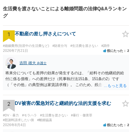
協力して事件解決を図る補佐
生活費を渡さないことによる離婚問題の法律Q&Aランキン
職）に選任されております。
グ
1
不動産の差し押さえについて
#婚姻費用(別居中の生活費など)
#財産分与
#生活費を渡さない
#調停
2026年7月21日
役にたった
2
吉田 雄大
弁護士
将来分についても差押の効果が発生するのは、「給料その他継続的給
付に係る債権」への差押だけ（民事執行法151条、151条の2）です
（「その他」の典型例は家賃請求権）。 このため、残念ながらお答え
は否です。つまり、不動産を差し押さえた場合には、申立時までの分
のみが配当の対象です。
2
DV被害の緊急対応と継続的な法的支援を求む
#DV・暴力
#モラハラ
#生活費を渡さない
#暴行・傷害罪
#慰謝料請求したい側
#離婚協議
2026年8月4日
役にたった
2