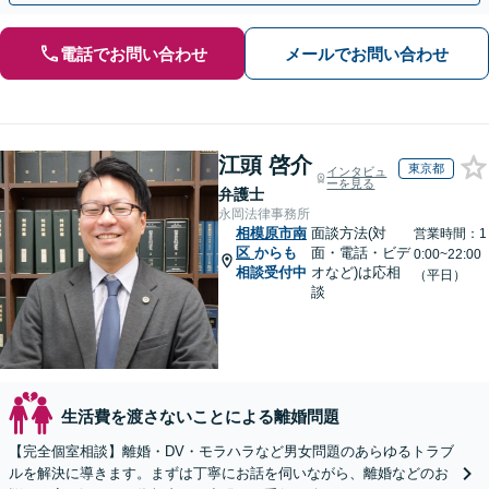
電話でお問い合わせ
メールでお問い合わせ
江頭 啓介
東京都
インタビュ
ーを見る
弁護士
永岡法律事務所
相模原市南
面談方法(対
営業時間：1
区
からも
面・電話・ビデ
0:00~22:00
相談受付中
オなど)は応相
（平日）
談
生活費を渡さないことによる離婚問題
【完全個室相談】離婚・DV・モラハラなど男女問題のあらゆるトラブ
ルを解決に導きます。まずは丁寧にお話を伺いながら、離婚などのお