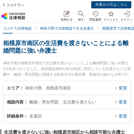
弁護士の方はこちら
ココナラへ
投稿する
探す
閲覧履歴
マイリスト
ログイン
ココナラ法律相談
神奈川県で法律相談できる弁護士
相模原市で法律相
相模原市南区の生活費を渡さないことによる離
婚問題に強い弁護士
神奈川県の相模原市南区で生活費を渡さないことによる離婚問題に強い弁護士
が2名見つかりました。初回面談無料や休日面談に対応している弁護士なども掲
載中。離婚・男女問題に関係する財産分与や養育費、親権等の細かな分野での
絞り込み検索もでき便利です。特に細貝総合法律事務所の細貝 惟大弁護士や德
永・國方法律事務所の國方 実弁護士のプロフィール情報や弁護士費用、強みな
エリア
神奈川県、相模原市南区
変更
どが注目されています。『相模原市南区で土日や夜間に発生した生活費を渡さ
ないことによる離婚問題のトラブルを今すぐに弁護士に相談したい』『生活費
相談内容
離婚・男女問題、生活費を渡さない
変更
を渡さないことによる離婚問題のトラブル解決の実績豊富な近くの弁護士を検
索したい』『初回相談無料で生活費を渡さないことによる離婚問題を法律相談
できる相模原市南区内の弁護士に相談予約したい』などでお困りの相談者さん
詳細条件
未選択
変更
におすすめです。
生活費を渡さないに強い相模原市南区から相談可能な弁護士