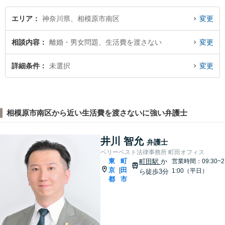
エリア
神奈川県、相模原市南区
変更
相談内容
離婚・男女問題、生活費を渡さない
変更
詳細条件
未選択
変更
相模原市南区から近い生活費を渡さないに強い弁護士
井川 智允
弁護士
ベリーベスト法律事務所 町田オフィス
東
町
町田駅
か
営業時間：09:30~2
京
田
|
1:00（平日）
ら徒歩3分
都
市