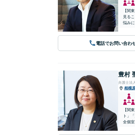
【関東
見るこ
悩みに
電話でお問い合わ
豊村 
弁護士法
相模
【関東
ト」「
全個室