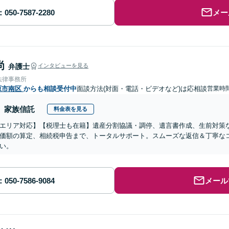
メー
尚
弁護士
インタビューを見る
法律事務所
原市南区
からも相談受付中
面談方法(対面・電話・ビデオなど)は応相談
営業時
家族信託
料金表を見る
エリア対応】【税理士も在籍】遺産分割協議・調停、遺言書作成、生前対策
価額の算定、相続税申告まで、トータルサポート。スムーズな返信＆丁寧な
い。
メール