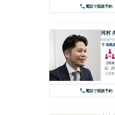
電話で面談予約
河村 
和田倉門
相模
【関東
記、評
くださ
電話で面談予約