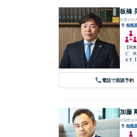
板橋 
弁護士法
相模
【関東
ど、依
ます【
電話で面談予約
加藤 
武蔵野合
相模