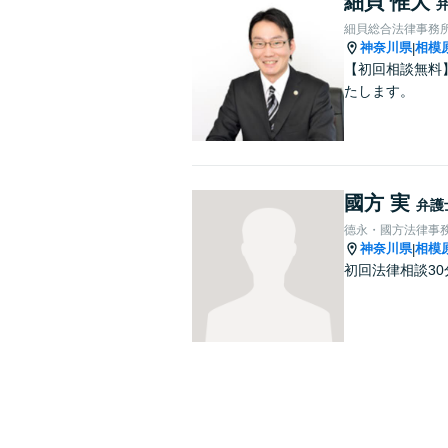
細貝 惟大
細貝総合法律事務
神奈川県
相模
|
【初回相談無料
たします。
國方 実
弁護
德永・國方法律事
神奈川県
相模
|
初回法律相談3