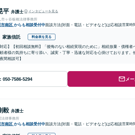
晃平
弁護士
インタビューを見る
人市ヶ谷板橋法律事務所
原市南区
からも相談受付中
面談方法(対面・電話・ビデオなど)は応相談
営業時
家族信託
料金表を見る
対応】【初回相談無料】「後悔のない相続実現のために」相続放棄・債権者
頼者様の気持ちに寄り添い、誠実・丁寧・迅速な対応を心掛けております。
夜間相談可】
メー
剛毅
弁護士
同法律事務所
原市南区
からも相談受付中
面談方法(対面・電話・ビデオなど)は応相談
営業時