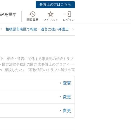
弁護士の方はこちら
&Aを探す
閲覧履歴
マイリスト
ログイン
相模原市南区で相続・遺言に強い弁護士
相模原市南区で家族信託に強い弁
載中。相続・遺言に関係する家族間の相続トラブ
・國方法律事務所の國方 実弁護士のプロフィー
士に相談したい』『家族信託のトラブル解決の実
どでお困りの相談者さんにおすすめです。
変更
変更
変更