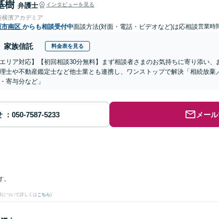
基樹
弁護士
インタビューを見る
所横濱アカデミア
原市南区
からも相談受付中
面談方法(対面・電話・ビデオなど)は応相談
営業時
家族信託
料金表を見る
エリア対応】【初回相談30分無料】まず相談者さまのお気持ちに寄り添い、
理士や不動産鑑定士など他士業とも連携し、ワンストップで解決「相続放棄
・寄与分など」
せ
メール
す。
果について詳しくは
こちら
)