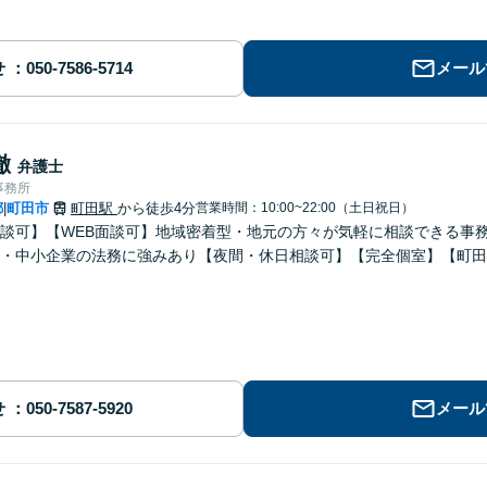
せ
メール
徹
弁護士
事務所
都
町田市
町田駅
から徒歩4分
営業時間：10:00~22:00（土日祝日）
|
談可】【WEB面談可】地域密着型・地元の方々が気軽に相談できる事
・中小企業の法務に強みあり【夜間・休日相談可】【完全個室】【町田
せ
メール