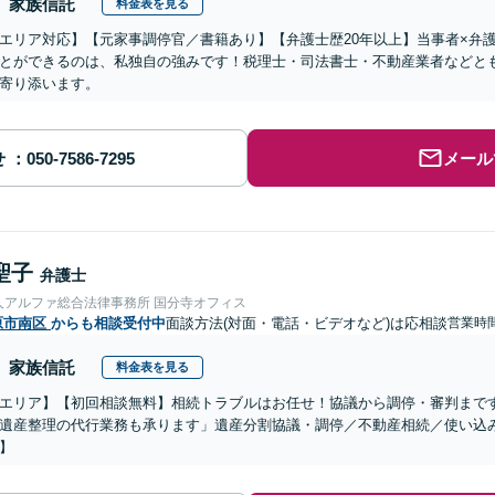
家族信託
料金表を見る
エリア対応】【元家事調停官／書籍あり】【弁護士歴20年以上】当事者×弁
とができるのは、私独自の強みです！税理士・司法書士・不動産業者などと
寄り添います。
せ
メール
聖子
弁護士
人アルファ総合法律事務所 国分寺オフィス
原市南区
からも相談受付中
面談方法(対面・電話・ビデオなど)は応相談
営業時間
家族信託
料金表を見る
エリア】【初回相談無料】相続トラブルはお任せ！協議から調停・審判まで
遺産整理の代行業務も承ります」遺産分割協議・調停／不動産相続／使い込
】