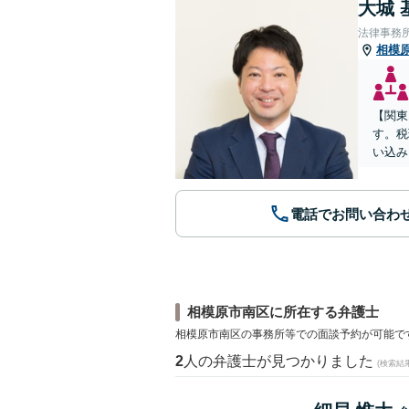
大城 
法律事務
相模
【関東
す。税
い込み
電話でお問い合わ
相模原市南区に所在する弁護士
相模原市南区の事務所等での面談予約が可能で
2
人の弁護士が見つかりました
(検索結