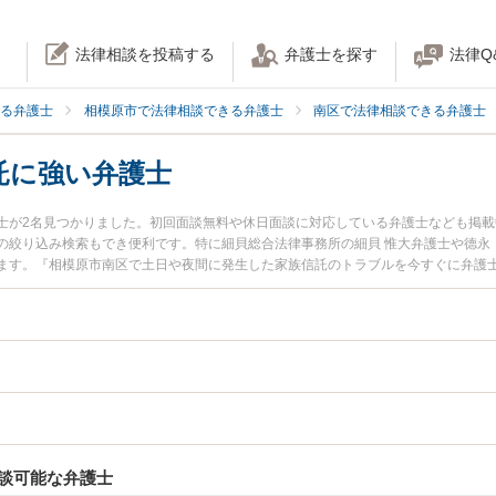
法律相談を投稿する
弁護士を探す
法律Q
る弁護士
相模原市で法律相談できる弁護士
南区で法律相談できる弁護士
託に強い弁護士
士が2名見つかりました。初回面談無料や休日面談に対応している弁護士なども掲
の絞り込み検索もでき便利です。特に細貝総合法律事務所の細貝 惟大弁護士や德永
ます。『相模原市南区で土日や夜間に発生した家族信託のトラブルを今すぐに弁護
談無料で家族信託を法律相談できる相模原市南区内の弁護士に相談予約したい』な
談可能な弁護士