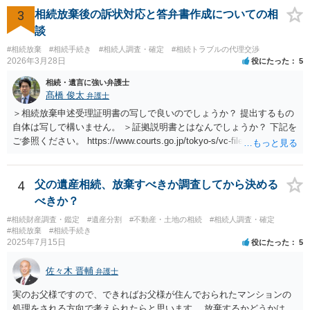
3
相続放棄後の訴状対応と答弁書作成についての相
談
#相続放棄
#相続手続き
#相続人調査・確定
#相続トラブルの代理交渉
2026年3月28日
役にたった
5
相続・遺言に強い弁護士
髙橋 俊太
弁護士
＞相続放棄申述受理証明書の写しで良いのでしょうか？ 提出するもの
自体は写しで構いません。 ＞証拠説明書とはなんでしょうか？ 下記を
ご参照ください。 https://www.courts.go.jp/tokyo-s/vc-files/tokyo-s/file/
14-1kisairei.pdf
4
父の遺産相続、放棄すべきか調査してから決める
べきか？
#相続財産調査・鑑定
#遺産分割
#不動産・土地の相続
#相続人調査・確定
#相続放棄
#相続手続き
2025年7月15日
役にたった
5
佐々木 晋輔
弁護士
実のお父様ですので、できればお父様が住んでおられたマンションの
処理をされる方向で考えられたらと思います。 放棄するかどうかは、