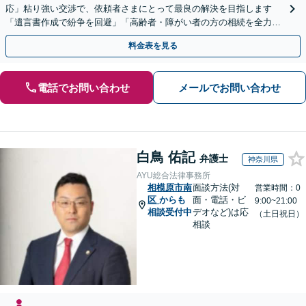
応」粘り強い交渉で、依頼者さまにとって最良の解決を目指します
「遺言書作成で紛争を回避」「高齢者・障がい者の方の相続を全力サ
ポート」【全国出張】【完全個室制】【バリアフリー対応】
料金表を見る
電話でお問い合わせ
メールでお問い合わせ
白鳥 佑記
弁護士
神奈川県
AYU総合法律事務所
相模原市南
面談方法(対
営業時間：0
区
からも
面・電話・ビ
9:00~21:00
相談受付中
デオなど)は応
（土日祝日）
相談