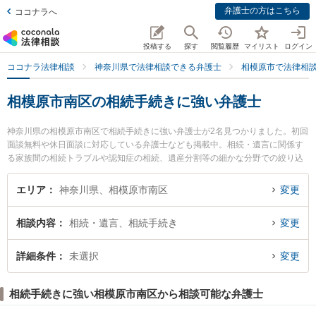
弁護士の方はこちら
ココナラへ
投稿する
探す
閲覧履歴
マイリスト
ログイン
ココナラ法律相談
神奈川県で法律相談できる弁護士
相模原市で法律相
相模原市南区の相続手続きに強い弁護士
神奈川県の相模原市南区で相続手続きに強い弁護士が2名見つかりました。初回
面談無料や休日面談に対応している弁護士なども掲載中。相続・遺言に関係す
る家族間の相続トラブルや認知症の相続、遺産分割等の細かな分野での絞り込
み検索もでき便利です。特に細貝総合法律事務所の細貝 惟大弁護士や德永・國
方法律事務所の國方 実弁護士のプロフィール情報や弁護士費用、強みなどが注
エリア
神奈川県、相模原市南区
変更
目されています。『相模原市南区で土日や夜間に発生した相続手続きのトラブ
ルを今すぐに弁護士に相談したい』『相続手続きのトラブル解決の実績豊富な
相談内容
相続・遺言、相続手続き
変更
近くの弁護士を検索したい』『初回相談無料で相続手続きを法律相談できる相
模原市南区内の弁護士に相談予約したい』などでお困りの相談者さんにおすす
めです。
詳細条件
未選択
変更
相続手続きに強い相模原市南区から相談可能な弁護士