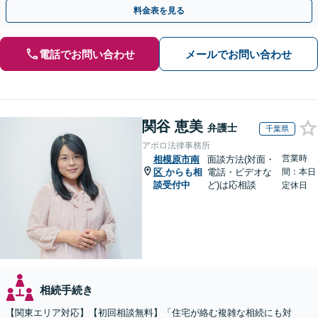
との連携力を活かした最適解の追求【WEB面談対応】
料金表を見る
電話でお問い合わせ
メールでお問い合わせ
関谷 恵美
弁護士
千葉県
アポロ法律事務所
営業時
相模原市南
面談方法(対面・
区
からも相
電話・ビデオな
間：本日
談受付中
ど)は応相談
定休日
相続手続き
【関東エリア対応】【初回相談無料】「住宅が絡む複雑な相続にも対