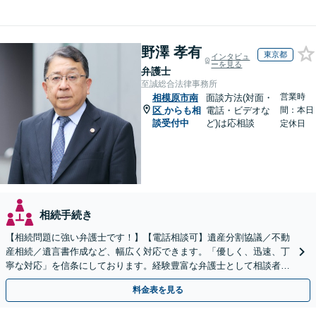
野澤 孝有
東京都
インタビュ
ーを見る
弁護士
至誠総合法律事務所
営業時
相模原市南
面談方法(対面・
区
からも相
電話・ビデオな
間：本日
談受付中
ど)は応相談
定休日
相続手続き
【相続問題に強い弁護士です！】【電話相談可】遺産分割協議／不動
産相続／遺言書作成など、幅広く対応できます。「優しく、迅速、丁
寧な対応」を信条にしております。経験豊富な弁護士として相談者様
のため全力を尽くします。お気軽にご相談ください。
料金表を見る