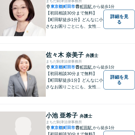
まちだ駒津法律事務所
東京都
町田市
町田駅
から徒歩1分
|
【初回相談30分まで無料】
詳細を見
【町田駅徒歩1分】どんなに小
る
さなお困りごとにも、女性弁
護士がじっくりカウンセリン
グを行ないます。まずはお気
軽にご相談ください。
佐々木 奈美子
弁護士
まちだ駒津法律事務所
東京都
町田市
町田駅
から徒歩1分
|
【初回相談30分まで無料】
詳細を見
【町田駅徒歩1分】どんなに小
る
さなお困りごとにも、女性弁
護士がじっくりカウンセリン
グを行ないます。まずはお気
軽にご相談ください。
小池 亜希子
弁護士
まちだ駒津法律事務所
東京都
町田市
町田駅
から徒歩1分
|
【初回相談30分まで無料】