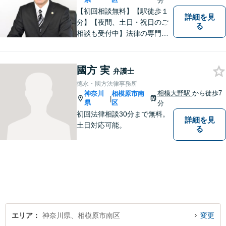
分
【初回相談無料】【駅徒歩１
詳細を見
分】【夜間、土日・祝日のご
る
相談も受付中】法律の専門家
が親身にサポートいたしま
す。
國方 実
弁護士
德永・國方法律事務所
相模大野駅
から徒歩7
神奈川
相模原市南
|
県
区
分
初回法律相談30分まで無料。
詳細を見
土日対応可能。
る
エリア
神奈川県、相模原市南区
変更