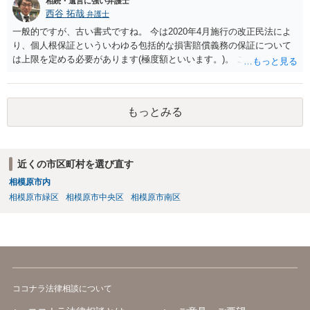
相続・遺言に強い弁護士
西谷 拓哉
弁護士
一般的ですが、古い書式ですね。 今は2020年4月施行の改正民法によ
り、個人根保証といういわゆる包括的な損害賠償義務の保証について
は上限を定める必要があります(極度額といいます。)。 この書式にサ
インしても、実際は連帯保証部分は民法465条の2②により無効とな
り、会社側は請求できない可能性が高そうです。
もっとみる
近くの市区町村を選び直す
相模原市内
相模原市緑区
相模原市中央区
相模原市南区
ココナラ法律相談について