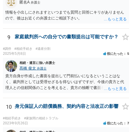
匿名A
弁護士
情報を小出しにされますといつまでも質問と回答にキリがありません
ので、後はお近くの弁護士にご相談下さい。
9
家庭裁判所への自分での書類提出は可能ですか？
#調停
#相続手続き
#遺産分割
2025年5月8日
役にたった
5
相続・遺言に強い弁護士
髙橋 俊太
弁護士
貴方自身が作成した書面を提出して門前払いになるということはな
く、裁判所としては受理せざるを得ないはずですが、今後の貴方と代
理人との信頼関係のことを考えると、貴方の独断で書面を提出したり
裁判所に電話したりするのはお勧めしにくいところです。 現在の弁護
士が主張書面の提出を渋っているようですが、弁護士として提出の実
益がないと考えている可能性もあると思いますので、そのあたりも含
10
身元保証人の賠償義務、契約内容と法改正の影響
めて、弁護士見解を確認等するためによく打ち合わせた方がよいと思
います。単に面倒臭いということで書面提出をしないということであ
#相続手続き
#家族間の相続トラブル
れば、当該弁護士との委任関係を修了した上で、貴方のほうで書面提
2023年9月26日
役にたった
7
出することを検討なさった方がよいでしょう。