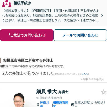
相続手続き
【相続放棄に注力】【WEB面談可】【夜間・休日対応】不動産が含ま
れる相続に強みあり。解決実績多数。土地や物件の売却も含めご相談
ください。税理士・司法書士と連携しスムーズな解決へ【遠方の不動
産もご相談ください】【初回相談30分1000円】
電話でお問い合わせ
メールでお問い合わせ
相模原市南区に所在する弁護士
相模原市南区の事務所等での面談予約が可能です。
2
人の弁護士が見つかりました
(検索結果について詳しくは
こちら
)
2件中 1-2件を表示
細貝 惟大
弁護士
細貝総合法律事務所
相模大野駅
から徒歩1
神奈川
相模原市南
|
県
区