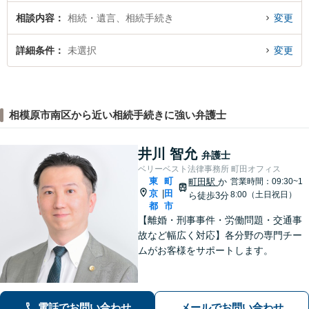
相談内容
相続・遺言、相続手続き
変更
詳細条件
未選択
変更
相模原市南区から近い相続手続きに強い弁護士
井川 智允
弁護士
ベリーベスト法律事務所 町田オフィス
東
町
町田駅
か
営業時間：09:30~1
京
田
|
8:00（土日祝日）
ら徒歩3分
都
市
【離婚・刑事事件・労働問題・交通事
故など幅広く対応】各分野の専門チー
ムがお客様をサポートします。
電話でお問い合わせ
メールでお問い合わせ