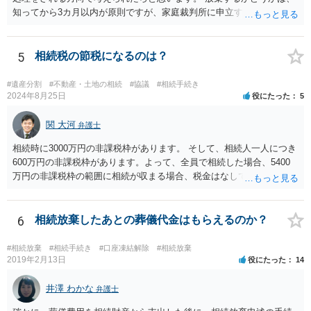
知ってから3カ月以内が原則ですが、家庭裁判所に申立すれば3カ月の
期間を伸長することができます。 その間に、財産の状況を調査して、
放棄するかどうか決めることができます。 銀行やサラ金が数年も放置
することはありませんので、数年後に借金が発見される可能性はほぼ
5
相続税の節税になるのは？
ありません。 なお、私が扱った相続放棄を検討していた案件で、期間
伸長して調査したところ、サラ金に対する過払金など相当な財産が見
#遺産分割
#不動産・土地の相続
#協議
#相続手続き
つかったため相続したという事例がありました。
2024年8月25日
役にたった
5
関 大河
弁護士
相続時に3000万円の非課税枠があります。 そして、相続人一人につき
600万円の非課税枠があります。よって、全員で相続した場合、5400
万円の非課税枠の範囲に相続が収まる場合、税金はなしです。 一人が
相続放棄すると、600万円の枠が一つ減ります。よって、4800万円の
範囲となります。 一般的には、全員で相続する方が税金はお得です。
また、全員で相続しても、話し合いの結果、親がすべて相続と決める
6
相続放棄したあとの葬儀代金はもらえるのか？
こともできます。この場合でも相続の非課税枠は、全員で相続した540
0万円分使えます。 父が亡くなり、母が全部相続すると、母から三人
#相続放棄
#相続手続き
#口座凍結解除
#相続放棄
で相続する際は、4800万円が非課税枠となります。 そうすると、母が
2019年2月13日
役にたった
14
亡くなってから相続すると、両親のどちらかが亡くなってから相続す
るより非課税の枠が減少します。 計画的に相続をするのがおすすめと
井澤 わかな
弁護士
いうことになります。これ以外にも気をつける点はあるかもしれませ