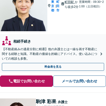
東
町
町田駅
か
営業時間：09:30~2
京
田
|
1:00（土日祝日）
ら徒歩2分
都
市
相続手続き
【不動産絡みの遺産分割に精通】他の弁護士とは一線を画す不動産に
関する経験と知識。不動産の価値を的確にアドバイス。使い込みにつ
いての相談も多数。
料金表を見る
電話でお問い合わせ
メールでお問い合わせ
駒津 彩果
弁護士