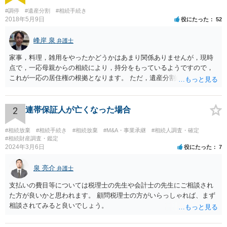
#調停
#遺産分割
#相続手続き
2018年5月9日
役にたった
52
峰岸 泉
弁護士
家事，料理，雑用をやったかどうかはあまり関係ありませんが，現時
点で，一応母親からの相続により，持分をもっているようですので，
これが一応の居住権の根拠となります。 ただ，遺産分割により，母の
持分を父親が取得した場合，住み続けるのは難しいかも知れません。
2
連帯保証人が亡くなった場合
#相続放棄
#相続手続き
#相続放棄
#M&A・事業承継
#相続人調査・確定
#相続財産調査・鑑定
2024年3月6日
役にたった
7
泉 亮介
弁護士
支払いの費目等については税理士の先生や会計士の先生にご相談され
た方が良いかと思われます。 顧問税理士の方がいらっしゃれば、まず
相談されてみると良いでしょう。