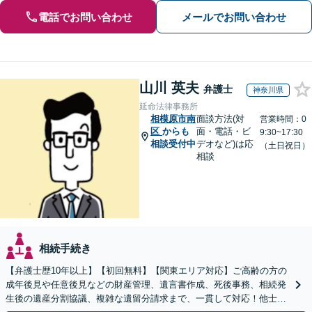
電話でお問い合わせ
メールでお問い合わせ
山川 英夫
弁護士
神奈川県
延命法律事務所
相模原市南
面談方法(対
営業時間：0
区
からも
面・電話・ビ
9:30~17:30
相談受付中
デオなど)は応
（土日祝日）
相談
相続手続き
【弁護士歴10年以上】【初回無料】【関東エリア対応】ご高齢の方の
成年後見や任意後見などの財産管理、遺言書作成、死後事務、相続発
生後の遺産分割協議、複雑な遺留分請求まで、一貫して対応！他士業