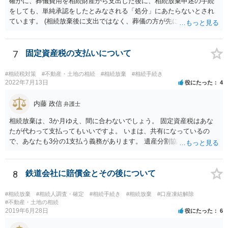
確かに、葬儀費用を相続財産から支出した後に、相続放棄申述の手続
んので、一度相談して想定するのがおすすめと思います。
をしても、単純承認をしたとみなされる「処分」にあたらないとされ
ています。 (相続放棄後に支出ではなく、葬儀の方が先に来るのが通常
だと思いますので、葬儀→葬儀費用を相続財産から支出→相続放棄申
述の手続ということだと思いますが) ただ、葬儀費用ならいくらでもよ
いということではなく、身分相応の、社会的儀式として当然認められ
7
固定資産税の支払いについて
る程度の金額に留まると考えた方がよいです。 もし、相続人の皆さん
に葬儀費用を支出する経済力がなく、質素な葬儀を行った費用であれ
#相続税対策
#不動産・土地の相続
#相続放棄
#相続手続き
ば相続財産から支出しても単純承認と認められない可能性が高いの
2022年7月13日
役にたった
4
で、相続放棄申述が受理される可能性も高いと思います。
内藤 政信
弁護士
相続放棄は、3か月ゆえ、間に合わないでしょう。 固定資産税はあな
たが代わって支払ってもいいですよ。 いまは、共有になっているの
で、あなたも3分の1支払う義務があります。 遺産分割協議をして、不
動産取得者を決めて、相続登記する必要があります。 登記名義人に支
払い義務があります。
8
鉄道会社に賠償金とその後について
#相続放棄
#相続人調査・確定
#相続手続き
#相続放棄
#口座凍結解除
#不動産・土地の相続
2019年6月28日
役にたった
6