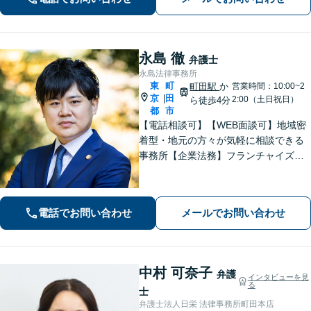
永島 徹
弁護士
永島法律事務所
東
町
町田駅
か
営業時間：10:00~2
京
田
|
2:00（土日祝日）
ら徒歩4分
都
市
【電話相談可】【WEB面談可】地域密
着型・地元の方々が気軽に相談できる
事務所【企業法務】フランチャイズ・
ベンチャー企業・中小企業の法務に強
みあり【夜間・休日相談可】【完全個
室】【町田駅4分】
電話でお問い合わせ
メールでお問い合わせ
中村 可奈子
弁護
インタビューを見
る
士
弁護士法人日栄 法律事務所町田本店