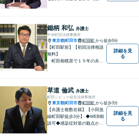
ます。【多くの経験と圧倒的
な法律知識】【強い交渉力】
難解な事案や対応がむずかし
い相手方でもスムーズに解決
鋤柄 和弘
弁護士
にいたします。
中央町田法律事務所
東京都
町田市
町田駅
から徒歩0分
|
【町田駅前】【初回法律相談
詳細を見
無料】
る
町田相模原で１５年の弁護
士経験 離婚・男女問題、相
続、債務整理、交通事故事件
をメインに対応 東京地方裁
判所より司法委員（裁判官に
草道 倫武
弁護士
協力して事件解決を図る補佐
町田シビック綜合法律事務所
職）に選任されております。
東京都
町田市
町田駅
から徒歩3分
|
【弁護士複数在籍】【小田急
詳細を見
線町田駅徒歩3分】 ◆WEB相
る
談可◆感染症対策の観点から
当面の間、WEB相談も行いま
す。