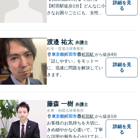
詳細を見
【町田駅徒歩1分】どんなに小
る
さなお困りごとにも、女性弁
護士がじっくりカウンセリン
グを行ないます。まずはお気
軽にご相談ください。
渡邉 祐太
弁護士
松本・渡邉法律事務所
東京都
町田市
町田駅
から徒歩4分
|
「話しやすい」をモットー
詳細を見
に、迅速に問題を解決してい
る
きます。
藤森 一樹
弁護士
多摩・相模法律事務所
東京都
町田市
町田駅
から徒歩1分
|
お客様のお気持ちを大切に、
詳細を見
きめ細やかな心遣いで、丁寧
る
な説明や報告を心がけており