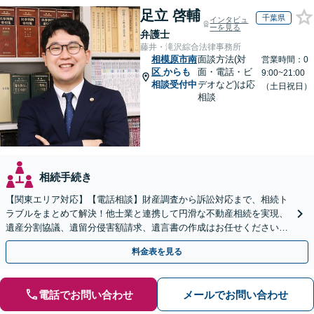
足立 啓輔
千葉県
インタビュ
ーを見る
弁護士
藤井・滝沢綜合法律事務所
相模原市南
面談方法(対
営業時間：0
区
からも
面・電話・ビ
9:00~21:00
相談受付中
デオなど)は応
（土日祝日）
相談
相続手続き
【関東エリア対応】【電話相談】財産調査から訴訟対応まで、相続ト
ラブルをまとめて解決！他士業と連携して円滑な不動産相続を実現、
遺産分割協議、遺留分侵害額請求、遺言書の作成はお任せください。
明確な料金体系【オンライン面談可能】
料金表を見る
電話でお問い合わせ
メールでお問い合わせ