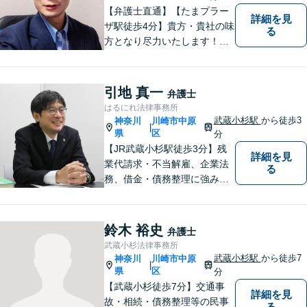
【弁護士直通】【たまプラー
詳細を見
ザ駅徒歩4分】貴方・貴社の味
る
方となり尽力いたします！当
日相談ができる場合もありま
すのでまずはお気軽にご相談
ください。
引地 真一
弁護士
はるにれ法律事務所
武蔵小杉駅
から徒歩3
神奈川
川崎市中原
|
県
区
分
【JR武蔵小杉駅徒歩3分】残
詳細を見
業代請求・不当解雇、企業法
る
務、借金・債務整理に強み。
労働時間の証拠がメモだけで
も残業代の回収経験アリ。お
電話、メール関わらず素早い
鈴木 裕史
弁護士
レスポンスを心がけていま
武蔵小杉法律事務所
す。【初回の面談無料】【営
武蔵小杉駅
から徒歩7
神奈川
川崎市中原
|
業時間外や土日の相談も可】
県
区
分
【武蔵小杉徒歩7分】交通事
詳細を見
故・相続・債務整理等の民事
る