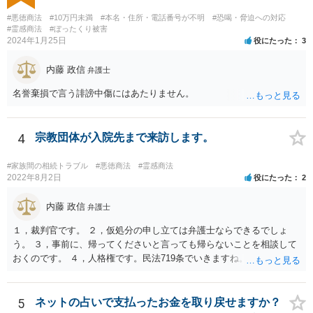
#悪徳商法
#10万円未満
#本名・住所・電話番号が不明
#恐喝・脅迫への対応
#霊感商法
#ぼったくり被害
2024年1月25日
役にたった
3
内藤 政信
弁護士
名誉棄損で言う誹謗中傷にはあたりません。
4
宗教団体が入院先まで来訪します。
#家族間の相続トラブル
#悪徳商法
#霊感商法
2022年8月2日
役にたった
2
内藤 政信
弁護士
１，裁判官です。 ２，仮処分の申し立ては弁護士ならできるでしょ
う。 ３，事前に、帰ってくださいと言っても帰らないことを相談して
おくのです。 ４，人格権です。民法719条でいきますね。 これでおわ
ります。
5
ネットの占いで支払ったお金を取り戻せますか？