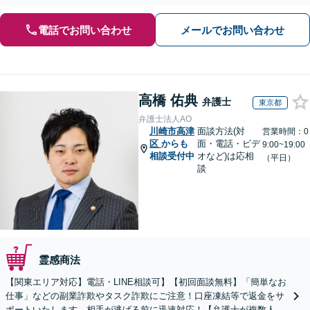
電話でお問い合わせ
メールでお問い合わせ
高橋 佑典
弁護士
東京都
弁護士法人AO
川崎市高津
面談方法(対
営業時間：0
区
からも
面・電話・ビデ
9:00~19:00
相談受付中
オなど)は応相
（平日）
談
霊感商法
【関東エリア対応】電話・LINE相談可】【初回面談無料】「簡単なお
仕事」などの副業詐欺やタスク詐欺にご注意！口座凍結等で返金をサ
ポートいたします。相手が逃げる前に迅速対応！【弁護士が複数人在