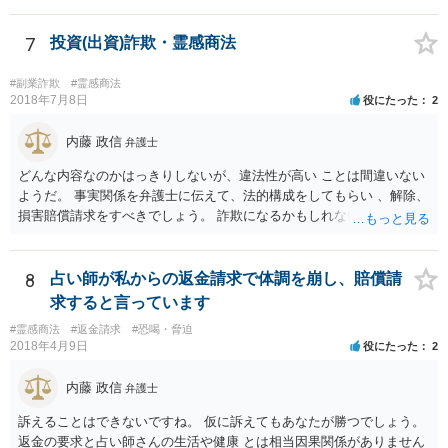
答】弁護士が出てくることによって、当初言っていたことが覆るとい
うことは、よくあることであると思います。最終的な合意が締結され
7
投資(出資)詐欺・霊感商法
ていない以上は、交渉の途中で以前提示していた案を撤回をすること
は自由にすることができます。 法的に返金を求める請求が可能である
#副業詐欺
#霊感商法
のかについては、お金を出した経緯などをもう少し詳細に弁護士にヒ
2018年7月8日
役にたった
2
アリングをしてもらって交渉の戦略も立てることが必要になってくる
と思います。
内藤 政信
弁護士
どんな内容なのかはっきりしないが、違法性が高い ことは間違いない
ようだ。 事実関係を弁護士に伝えて、法的構成をしてもらい 、解除、
損害賠償請求をすべきでしょう。 詐欺になるかもしれないですしね。
お話だけでは要領を得ません。 弁護士に持ち込んだほうがいい事案で
す。 費用は後回しでいいでしょう。 勝てる事案かどうかの見極めが先
ですから。
8
占い師が私からの返金請求で体調を崩し、賠償請
求すると言っています
#霊感商法
#返金請求
#恐喝・脅迫
2018年4月9日
役にたった
2
内藤 政信
弁護士
訴えることはできないですね。 仮に訴えてもあなたが勝つでしょう。
返金の要求と占い師さんの生活や健康 とは相当因果関係がありません