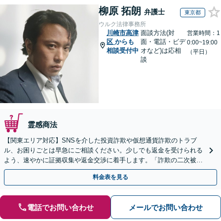
柳原 拓朗
弁護士
東京都
ウルク法律事務所
川崎市高津
面談方法(対
営業時間：1
区
からも
面・電話・ビデ
0:00~19:00
相談受付中
オなど)は応相
（平日）
談
霊感商法
【関東エリア対応】SNSを介した投資詐欺や仮想通貨詐欺のトラブ
ル、お困りごとは早急にご相談ください。少しでも返金を受けられる
よう、速やかに証拠収集や返金交渉に着手します。「詐欺の二次被
害」のご相談も対応します【初回相談無料】【Web相談可】
料金表を見る
電話でお問い合わせ
メールでお問い合わせ