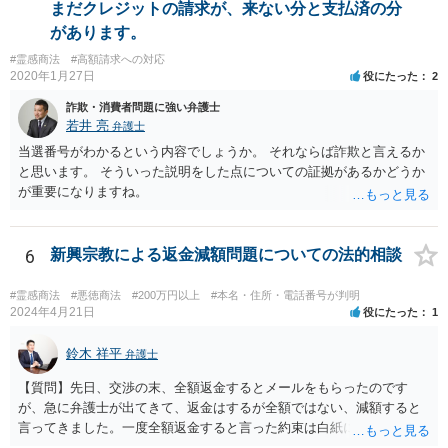
まだクレジットの請求が、来ない分と支払済の分
があります。
#霊感商法
#高額請求への対応
2020年1月27日
役にたった
2
詐欺・消費者問題に強い弁護士
若井 亮
弁護士
当選番号がわかるという内容でしょうか。 それならば詐欺と言えるか
と思います。 そういった説明をした点についての証拠があるかどうか
が重要になりますね。
6
新興宗教による返金減額問題についての法的相談
#霊感商法
#悪徳商法
#200万円以上
#本名・住所・電話番号が判明
2024年4月21日
役にたった
1
鈴木 祥平
弁護士
【質問】先日、交渉の末、全額返金するとメールをもらったのです
が、急に弁護士が出てきて、返金はするが全額ではない、減額すると
言ってきました。一度全額返金すると言った約束は白紙に戻ってしま
うのでしょうか？減額の返金を受けざるを得ないのでしょうか？ 【回