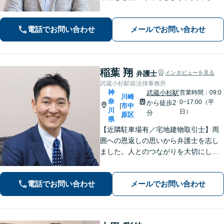
とは一切しません。些細なことでもお
話ください【労働・雇用】固定残業代
電話でお問い合わせ
メールでお問い合わせ
請求について裁判実績あり【完全個
室】【土日祝日面談可】
稲葉 翔
弁護士
インタビューを見る
武蔵小杉駅前法律事務所
神
武蔵小杉駅
営業時間：09:0
川崎
奈
0~17:00（平
から徒歩2
市中
|
川
日）
分
原区
県
【近隣駐車場有／宅地建物取引士】周
囲への恩返しの思いから弁護士を志し
ました。人とのつながりを大切にし、
ご相談者様に丁寧に寄り添い、可能な
限り最良の結果を追求します。皆様の
電話でお問い合わせ
メールでお問い合わせ
力になれるよう尽力いたしますので、
一人で抱え込まず、まずはご相談くだ
さい。