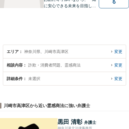
る
に安心できる未来を目指しま
す。法律問題の解決だけでな
く、「その先の未来」も一緒
に考えてサポートいたしま
す。高齢者や障害のある方へ
のサポートの充実【武蔵溝ノ
口駅5分】【電話・メール・W
EB相談も対応】
エリア
神奈川県、川崎市高津区
変更
相談内容
詐欺・消費者問題、霊感商法
変更
詳細条件
未選択
変更
川崎市高津区から近い霊感商法に強い弁護士
黒田 清彰
弁護士
神奈川港北法律事務所