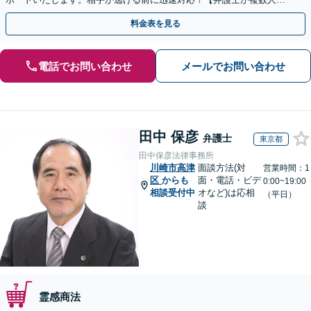
籍】事務所内で連携し問題解決へ【休日・夜間面談可】
料金表を見る
電話でお問い合わせ
メールでお問い合わせ
田中 保彦
弁護士
東京都
田中保彦法律事務所
川崎市高津
面談方法(対
営業時間：1
区
からも
面・電話・ビデ
0:00~19:00
相談受付中
オなど)は応相
（平日）
談
霊感商法