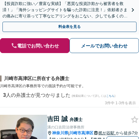
【投資詐欺に強い／豊富な実績】「悪質な投資詐欺から被害者を救
済！」「海外ショッピングサイトを騙った詐欺に注意！」依頼者さま
の痛みに寄り添って丁寧なヒアリングをおこない、少しでも多くの返
金が得られるよう尽力します！
料金表を見る
電話でお問い合わせ
メールでお問い合わせ
川崎市高津区に所在する弁護士
川崎市高津区の事務所等での面談予約が可能です。
3
人の弁護士が見つかりました
(検索結果について詳しくは
こちら
)
3件中 1-3件を表示
吉田 誠
弁護士
溝の口吉田法律事務所
神奈川県
川崎市高津区
梶が谷駅
から徒歩7分
|