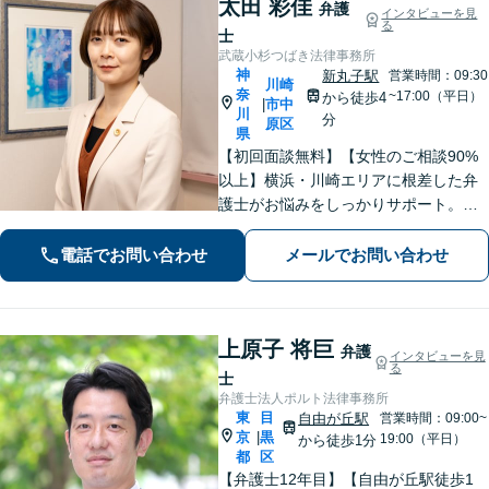
太田 彩佳
弁護
インタビューを見
る
士
武蔵小杉つばき法律事務所
神
新丸子駅
営業時間：09:30
川崎
奈
~17:00（平日）
から徒歩4
市中
|
川
分
原区
県
【初回面談無料】【女性のご相談90%
以上】横浜・川崎エリアに根差した弁
護士がお悩みをしっかりサポート。明
るい将来を切り拓く「あなたのパート
ナー」として、困難な時期を乗り越え
電話でお問い合わせ
メールでお問い合わせ
ませんか？
上原子 将巨
弁護
インタビューを見
る
士
弁護士法人ポルト法律事務所
東
目
自由が丘駅
営業時間：09:00~
京
黒
|
19:00（平日）
から徒歩1分
都
区
【弁護士12年目】【自由が丘駅徒歩1