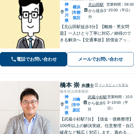
神
北山田駅
営業時間：09:30
横浜
奈
~20:00（平日）
から徒歩3
市都
|
川
分
筑区
県
【北山田駅徒歩3分】【離婚・男女問
題】一人ひとり丁寧に対応／納得ので
きる解決へ【交通事故】賠償金アップ
などに努めます。保険会社との交渉や
手続きはお任せ【借金・債務整理】手
電話でお問い合わせ
メールでお問い合わせ
続きはもちろん、再発防止策や今後の
生活のフォローも行います。
橋本 崇
弁護士
インタビューを見る
橋本崇法律事務所
神
武蔵小杉駅
営業時間：10:0
川崎
奈
0~19:00（平
から徒歩5
市中
|
川
日）
分
原区
県
【武蔵小杉駅7分】【借金・債務整理】
100件以上の解決実績。任意整理・自己
破産など幅広く対応します。責めるこ