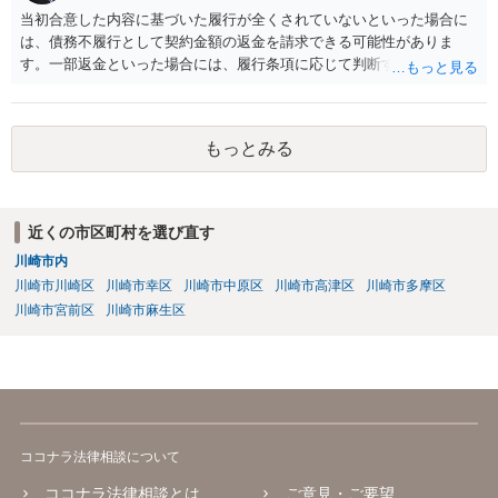
当初合意した内容に基づいた履行が全くされていないといった場合に
は、債務不履行として契約金額の返金を請求できる可能性がありま
す。一部返金といった場合には、履行条項に応じて判断することも考
えられますが、主には交渉次第といったところかと存じます。また、
単に契約違反ということになると、慰謝料請求などは法的には認めら
れない可能性が高いと考えられます。 結局のところ相手方が遅々と
もっとみる
して容易に返金に応じない、微々たる金額しか返金に応じないといっ
た場合には、返金交渉について、直接資料を持ち寄り弁護士にご相談
するといったことが考えられます。
近くの市区町村を選び直す
川崎市内
川崎市川崎区
川崎市幸区
川崎市中原区
川崎市高津区
川崎市多摩区
川崎市宮前区
川崎市麻生区
ココナラ法律相談について
ココナラ法律相談とは
ご意見・ご要望