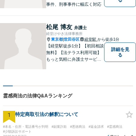
事件、刑事事件に幅広く対応
松尾 博友
弁護士
経堂けやき法律事務所
東京都
世田谷区
経堂駅
から徒歩1分
|
【経堂駅徒歩1分】【初回相談
詳細を見
無料】【法テラス利用可能】
る
もっと気軽に弁護士サービス
をご利用いただきたいとの思
いから、さまざまなご相談に
幅広く対応いたします。日常
生活の法的トラブルは、基本
的にどのようなことでもご相
霊感商法の法律Q&Aランキング
談に応じます。お気軽にご相
談ください。
1
特定商取引法の解釈について
#本名・住所・電話番号が判明
#副業詐欺
#悪徳商法
#返金請求
#霊感商法
#少額訴訟サポート