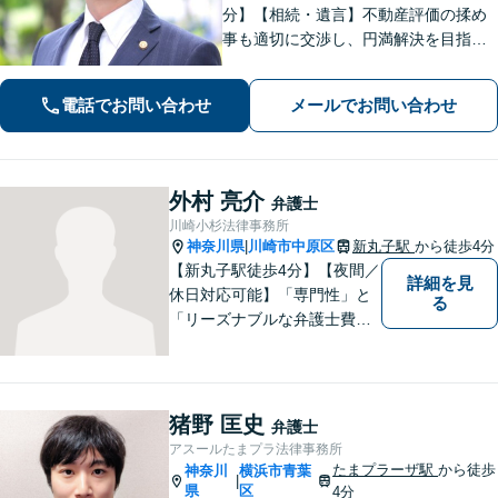
分】【相続・遺言】不動産評価の揉め
事も適切に交渉し、円満解決を目指し
ます！大規模・複雑な案件もお任せく
ださい。【不動産・住まい】立ち退き
電話でお問い合わせ
メールでお問い合わせ
依頼には解除事由を見極め、依頼者の
有利な条件での合意へ【休日相談可】
外村 亮介
弁護士
川崎小杉法律事務所
神奈川県
川崎市中原区
新丸子駅
から徒歩4分
|
【新丸子駅徒歩4分】【夜間／
詳細を見
休日対応可能】「専門性」と
る
「リーズナブルな弁護士費
用」の両立をポリシーにして
います。地域密着型の事務所
として、地域に愛される法律
事務所を目指しています。
猪野 匡史
弁護士
【初回面談無料】法律トラブ
アスールたまプラ法律事務所
ルでお悩みの方は、お気軽に
たまプラーザ駅
から徒歩
神奈川
横浜市青葉
|
ご相談ください。
県
区
4分