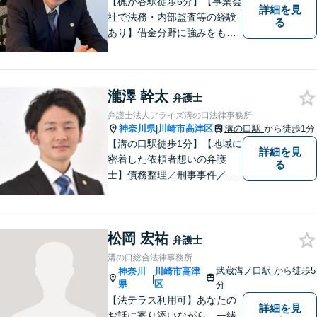
【梶が谷駅徒歩6分】【事業会
詳細を見
社で法務・内部監査等の経験
る
あり】借金分野に強みをも
ち、幅広い分野に対応する弁
護士。敷居の低い法律事務所
を目指し、相談しやすい環境
瀧澤 幹太
作りに尽力しています。【初
弁護士
回無料相談】【東京・神奈川
弁護士法人アライズ溝の口法律事務所
エリア】
神奈川県
川崎市高津区
溝の口駅
から徒歩1分
|
【溝の口駅徒歩1分】【地域に
詳細を見
密着した依頼者想いの弁護
る
士】債務整理／刑事事件／離
婚／相続など、幅広い分野の
問題に精通しています。依頼
者様のお気持ちを大切にした
松岡 宏祐
弁護を進めてまいります。ま
弁護士
ずはお気軽にご相談くださ
溝の口総合法律事務所
い。
武蔵溝ノ口駅
から徒歩5
神奈川
川崎市高津
|
県
区
分
【法テラス利用可】あなたの
詳細を見
お話に寄り添いながら、一緒