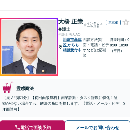
大橋 正崇
東京都
インタビュ
ーを見る
弁護士
弁護士法人AO
川崎市高津
面談方法(対
営業時間：0
区
からも
面・電話・ビデ
9:00~18:00
相談受付中
オなど)は応相
（平日）
談
霊感商法
【虎ノ門駅1分】【初回面談無料】副業詐欺・タスク詐欺に特化！証
拠が少ない場合でも、解決の糸口を探します。【電話・メール・ビデ
オ面談可】
電話で面談予約
メールでお問い合わせ