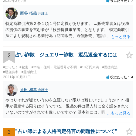
2025年2月7日
役にたった
7
西谷 拓哉
弁護士
特定商取引法第２条１項１号に定義があります。 →販売業者又は役務
の提供の事業を営む者が「役務提供事業者」となります。 特定商取引
法により規制される業行為（訪問販売、通信販売、電話勧誘販売な
ど）を行うものは、広く同法の事業者に該当し、同法に定めるルール
を守る必要があります。
2
占い詐欺 ジュエリー詐欺 返品返金するには
#ぼったくり被害
#本名・住所・電話番号が不明
#10万円未満
#悪徳商法
#返金請求
#霊感商法
2021年10月31日
役にたった
4
原田 和幸
弁護士
やはりそれが嘘というのを立証しない限りは難しいでしょうか？？ 相
手が否定する限りはそうですね。 返品の件は購入前に全く話をされて
いないのですがそれでも厳しいですか？ 基本的には、購入したのであ
れば、返品できないのが原則だと思います。
3
"占い師による人格否定発言の問題性について"