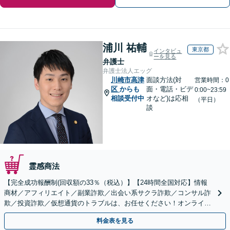
浦川 祐輔
東京都
インタビュ
ーを見る
弁護士
弁護士法人エッグ
川崎市高津
面談方法(対
営業時間：0
区
からも
面・電話・ビデ
0:00~23:59
相談受付中
オなど)は応相
（平日）
談
霊感商法
【完全成功報酬制(回収額の33％（税込）】【24時間全国対応】情報
商材／アフィリエイト／副業詐欺／出会い系サクラ詐欺／コンサル詐
欺／投資詐欺／仮想通貨のトラブルは、お任せください！オンライン
のみで解決も可能！
料金表を見る