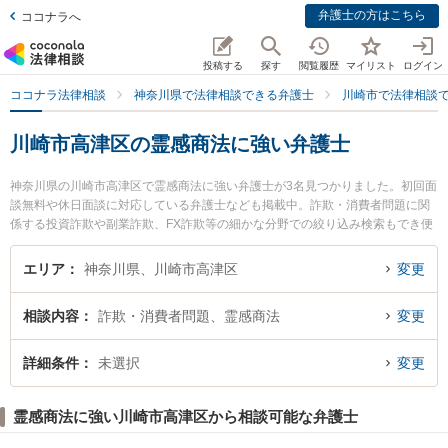
弁護士の方はこちら
ココナラへ
投稿する
探す
閲覧履歴
マイリスト
ログイン
ココナラ法律相談
神奈川県で法律相談できる弁護士
川崎市で法律相談
川崎市高津区の霊感商法に強い弁護士
神奈川県の川崎市高津区で霊感商法に強い弁護士が3名見つかりました。初回面
談無料や休日面談に対応している弁護士なども掲載中。詐欺・消費者問題に関
係する投資詐欺や副業詐欺、FX詐欺等の細かな分野での絞り込み検索もでき便
利です。特に溝の口吉田法律事務所の吉田 誠弁護士や弁護士法人アライズ溝の
口法律事務所の瀧澤 幹太弁護士、溝の口総合法律事務所の松岡 宏祐弁護士のプ
エリア
神奈川県、川崎市高津区
変更
ロフィール情報や弁護士費用、強みなどが注目されています。『川崎市高津区
で土日や夜間に発生した霊感商法のトラブルを今すぐに弁護士に相談したい』
相談内容
詐欺・消費者問題、霊感商法
変更
『霊感商法のトラブル解決の実績豊富な近くの弁護士を検索したい』『初回相
談無料で霊感商法を法律相談できる川崎市高津区内の弁護士に相談予約した
い』などでお困りの相談者さんにおすすめです。
詳細条件
未選択
変更
霊感商法に強い川崎市高津区から相談可能な弁護士