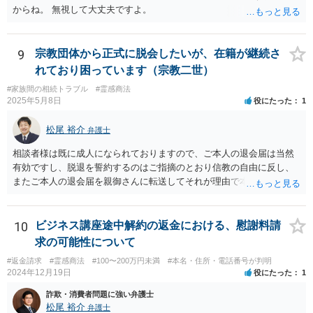
からね。 無視して大丈夫ですよ。
9
宗教団体から正式に脱会したいが、在籍が継続さ
れており困っています（宗教二世）
#家族間の相続トラブル
#霊感商法
2025年5月8日
役にたった
1
松尾 裕介
弁護士
相談者様は既に成人になられておりますので、ご本人の退会届は当然
有効ですし、脱退を誓約するのはご指摘のとおり信教の自由に反し、
またご本人の退会届を親御さんに転送してそれが理由で本部が退会に
応じないのであれば、プライバシー権侵害でもあると思います。 その
ような理由で、誠実に対応いただけなければ損害賠償請求も検討する
旨申し入れたうえで、弁護士名義等で、退会証明等を依頼する内容証
10
ビジネス講座途中解約の返金における、慰謝料請
明郵便を本部宛に送付することが考えられるかと思います。
求の可能性について
#返金請求
#霊感商法
#100〜200万円未満
#本名・住所・電話番号が判明
2024年12月19日
役にたった
1
詐欺・消費者問題に強い弁護士
松尾 裕介
弁護士