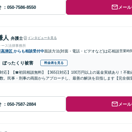
せ
メール
謙人
弁護士
インタビューを見る
ォース法律事務所
市高津区
からも相談受付中
面談方法(対面・電話・ビデオなど)は応相談
営業時間
ぼったくり被害
料金表を見る
対応】【☎︎初回相談無料】【365日対応】100万円以上の返金実績あり！不
数。民事・刑事の両面からアプローチし、最善の解決を目指します【完全個
せ
メール