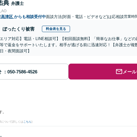
佑典
弁護士
AO
市高津区
からも相談受付中
面談方法(対面・電話・ビデオなど)は応相談
営業時
ぼったくり被害
料金表を見る
エリア対応】電話・LINE相談可】【初回面談無料】「簡単なお仕事」など
等で返金をサポートいたします。相手が逃げる前に迅速対応！【弁護士が複
日・夜間面談可】
せ
メール
す。
果について詳しくは
こちら
)