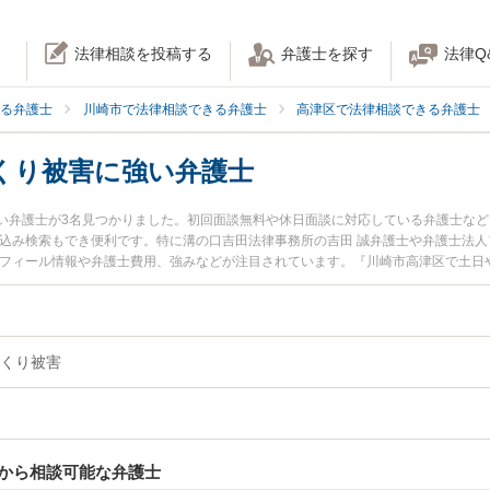
法律相談を投稿する
弁護士を探す
法律Q
る弁護士
川崎市で法律相談できる弁護士
高津区で法律相談できる弁護士
くり被害に強い弁護士
い弁護士が3名見つかりました。初回面談無料や休日面談に対応している弁護士な
り込み検索もでき便利です。特に溝の口吉田法律事務所の吉田 誠弁護士や弁護士法人
ロフィール情報や弁護士費用、強みなどが注目されています。『川崎市高津区で土日
害のトラブル解決の実績豊富な近くの弁護士を検索したい』『初回相談無料でぼっ
さんにおすすめです。
くり被害
から相談可能な弁護士