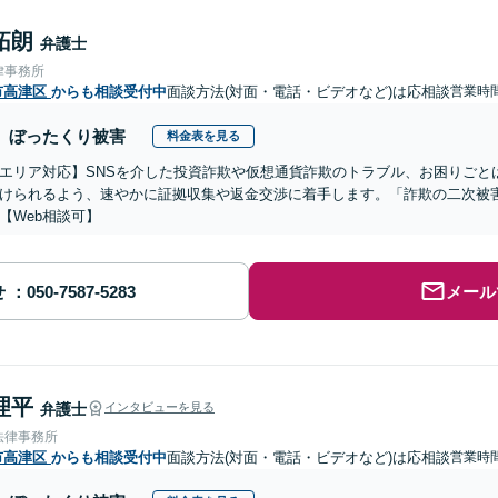
拓朗
弁護士
律事務所
市高津区
からも相談受付中
面談方法(対面・電話・ビデオなど)は応相談
営業時
ぼったくり被害
料金表を見る
エリア対応】SNSを介した投資詐欺や仮想通貨詐欺のトラブル、お困りごと
けられるよう、速やかに証拠収集や返金交渉に着手します。「詐欺の二次被
【Web相談可】
せ
メール
理平
弁護士
インタビューを見る
法律事務所
市高津区
からも相談受付中
面談方法(対面・電話・ビデオなど)は応相談
営業時