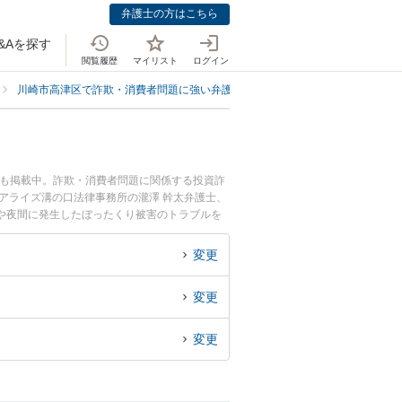
弁護士の方はこちら
&Aを探す
閲覧履歴
マイリスト
ログイン
川崎市高津区で詐欺・消費者問題に強い弁護士
川崎市高津区でぼったくり
ども掲載中。詐欺・消費者問題に関係する投資詐
アライズ溝の口法律事務所の瀧澤 幹太弁護士、
や夜間に発生したぼったくり被害のトラブルを
たくり被害を法律相談できる川崎市高津区内の弁
変更
変更
変更