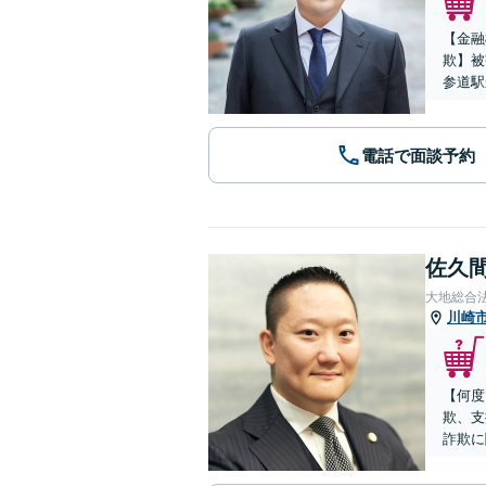
【金融
欺】被
参道駅
電話で面談予約
佐久間
大地総合
川崎
【何度
欺、支
詐欺に