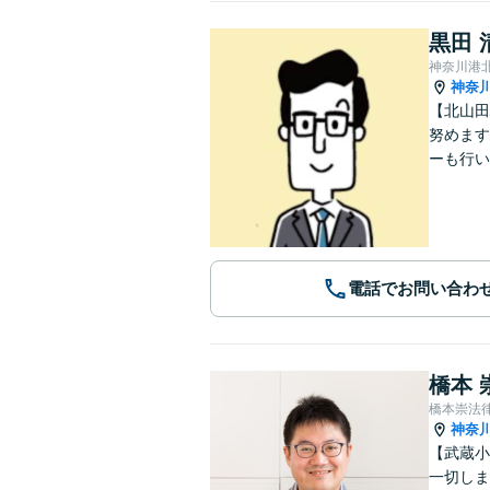
黒田 
神奈川港
神奈
【北山田
努めます
ーも行い
電話でお問い合わ
橋本 
橋本崇法
神奈
【武蔵小
一切しま