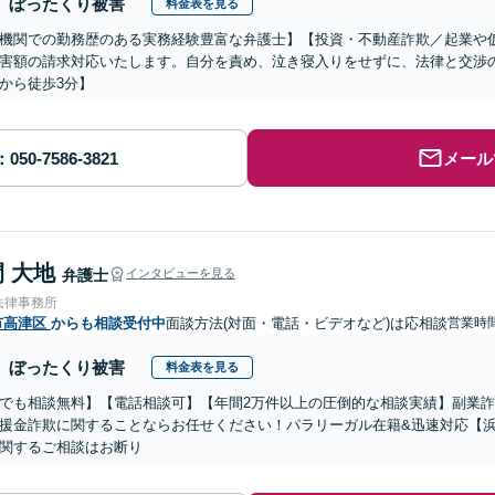
ぼったくり被害
料金表を見る
機関での勤務歴のある実務経験豊富な弁護士】【投資・不動産詐欺／起業や
害額の請求対応いたします。自分を責め、泣き寝入りをせずに、法律と交渉
から徒歩3分】
メール
 大地
弁護士
インタビューを見る
法律事務所
市高津区
からも相談受付中
面談方法(対面・電話・ビデオなど)は応相談
営業時間
ぼったくり被害
料金表を見る
でも相談無料】【電話相談可】【年間2万件以上の圧倒的な相談実績】副業
援金詐欺に関することならお任せください！パラリーガル在籍&迅速対応【浜
関するご相談はお断り