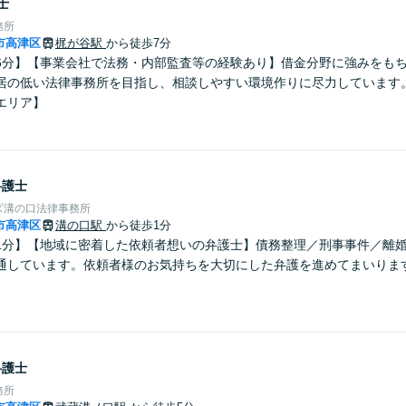
士
務所
市高津区
梶が谷駅
から徒歩7分
6分】【事業会社で法務・内部監査等の経験あり】借金分野に強みをも
居の低い法律事務所を目指し、相談しやすい環境作りに尽力しています
エリア】
弁護士
ズ溝の口法律事務所
市高津区
溝の口駅
から徒歩1分
1分】【地域に密着した依頼者想いの弁護士】債務整理／刑事事件／離
通しています。依頼者様のお気持ちを大切にした弁護を進めてまいりま
。
弁護士
務所