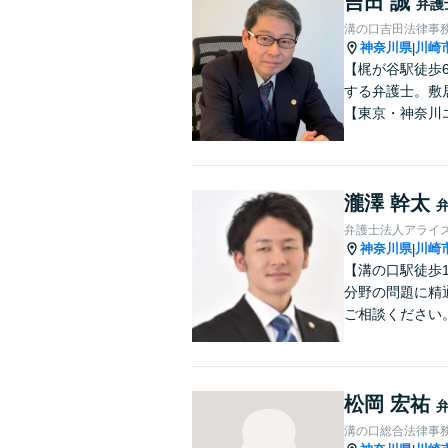
吉田 誠
弁護
溝の口吉田法律事
神奈川県
川崎
|
【梶が谷駅徒歩
する弁護士。敷
【東京・神奈川
瀧澤 幹太
弁護士法人アライ
神奈川県
川崎
|
【溝の口駅徒歩
分野の問題に精
ご相談ください
松岡 宏祐
溝の口総合法律事