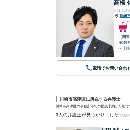
高橋 
弁護士法人
川崎
【関東
座凍結
へ【休
電話でお問い合わ
川崎市高津区に所在する弁護士
川崎市高津区の事務所等での面談予約が可能で
3
人の弁護士が見つかりました
(検索結