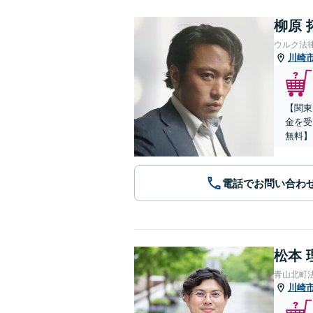
柳原 
ウルク法
川崎
【関東
金を受
無料】
電話でお問い合わ
松本 
青山北町
川崎