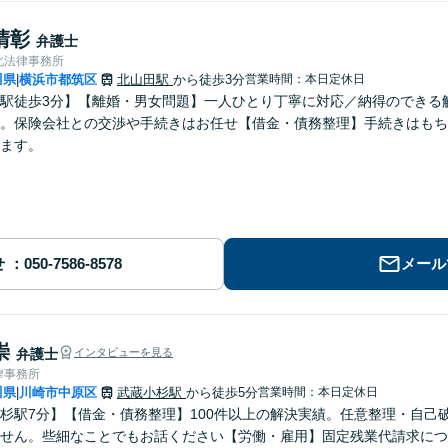
清彰
弁護士
北法律事務所
川県
横浜市都筑区
北山田駅
から徒歩3分
営業時間：本日定休日
|
駅徒歩3分】【離婚・男女問題】一人ひとり丁寧に対応／納得のできる
。保険会社との交渉や手続きはお任せ【借金・債務整理】手続きはもち
ます。
せ
メール
崇
弁護士
インタビューを見る
律事務所
川県
川崎市中原区
武蔵小杉駅
から徒歩5分
営業時間：本日定休日
|
杉駅7分】【借金・債務整理】100件以上の解決実績。任意整理・自己
せん。些細なことでもお話ください【労働・雇用】固定残業代請求につ