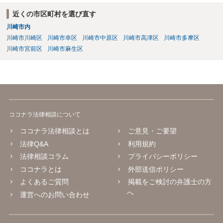
日、有料プランの契約状況、プロンプト、修正・編集の履歴を保存し
ておくことをお勧めします。また、既存の楽曲と偶然類似する可能性
近くの市区町村を選び直す
や、第三者が同じような楽曲を生成する可能性にも注意が必要です。
川崎市内
最終的には、個別の楽曲の制作過程と、利用時点のSuno及び配信サー
川崎市川崎区
川崎市幸区
川崎市中原区
川崎市高津区
川崎市多摩区
ビスの規約を確認して判断することになります。
川崎市宮前区
川崎市麻生区
ココナラ法律相談について
ココナラ法律相談とは
ご意見・ご要望
法律Q&A
利用規約
法律相談コラム
プライバシーポリシー
ココナラとは
外部送信ポリシー
よくあるご質問
掲載をご検討の弁護士の方
へ
運営へのお問い合わせ