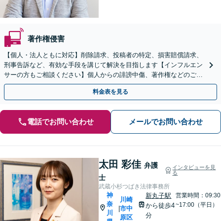
著作権侵害
【個人・法人ともに対応】削除請求、投稿者の特定、損害賠償請求、
刑事告訴など、有効な手段を講じて解決を目指します【インフルエン
サーの方もご相談ください】個人からの誹謗中傷、著作権などのご相
談もお任せください【土日祝日面談可】
料金表を見る
電話でお問い合わせ
メールでお問い合わせ
太田 彩佳
弁護
インタビューを見
る
士
武蔵小杉つばき法律事務所
神
新丸子駅
営業時間：09:30
川崎
奈
~17:00（平日）
から徒歩4
市中
|
川
分
原区