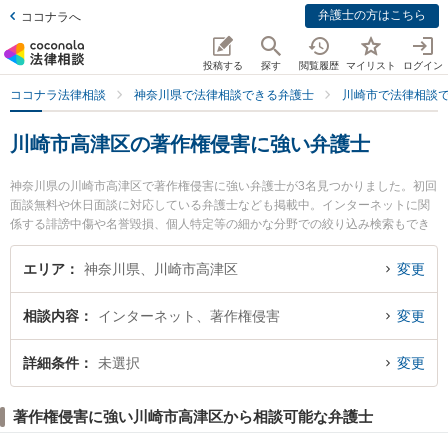
弁護士の方はこちら
ココナラへ
投稿する
探す
閲覧履歴
マイリスト
ログイン
ココナラ法律相談
神奈川県で法律相談できる弁護士
川崎市で法律相談
川崎市高津区の著作権侵害に強い弁護士
神奈川県の川崎市高津区で著作権侵害に強い弁護士が3名見つかりました。初回
面談無料や休日面談に対応している弁護士なども掲載中。インターネットに関
係する誹謗中傷や名誉毀損、個人特定等の細かな分野での絞り込み検索もでき
便利です。特に弁護士法人アライズ溝の口法律事務所の瀧澤 幹太弁護士や溝の
口吉田法律事務所の吉田 誠弁護士、溝の口総合法律事務所の松岡 宏祐弁護士の
エリア
神奈川県、川崎市高津区
変更
プロフィール情報や弁護士費用、強みなどが注目されています。『川崎市高津
区で土日や夜間に発生した著作権侵害のトラブルを今すぐに弁護士に相談した
相談内容
インターネット、著作権侵害
変更
い』『著作権侵害のトラブル解決の実績豊富な近くの弁護士を検索したい』
『初回相談無料で著作権侵害を法律相談できる川崎市高津区内の弁護士に相談
予約したい』などでお困りの相談者さんにおすすめです。
詳細条件
未選択
変更
著作権侵害に強い川崎市高津区から相談可能な弁護士