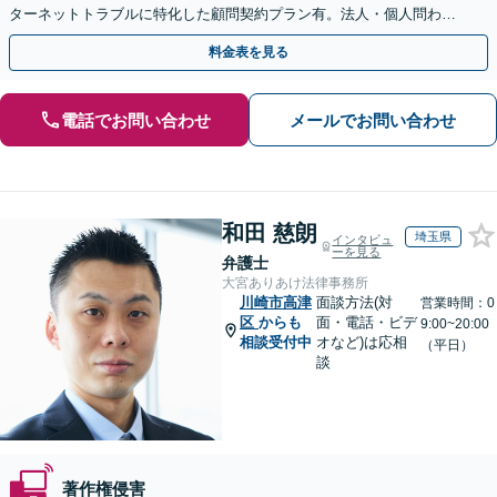
ターネットトラブルに特化した顧問契約プラン有。法人・個人問わず
お気軽にご相談下さい。【オンライン相談可】
料金表を見る
電話でお問い合わせ
メールでお問い合わせ
和田 慈朗
埼玉県
インタビュ
ーを見る
弁護士
大宮ありあけ法律事務所
川崎市高津
面談方法(対
営業時間：0
区
からも
面・電話・ビデ
9:00~20:00
相談受付中
オなど)は応相
（平日）
談
著作権侵害