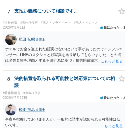
現」であり、昔話の大筋や設定の骨子だけを使うのは、一般にアイデ
ア利用の範囲です。 一方で、特定の作品の文章をそのまま使うことは
7
支払い義務について相談です。
もちろん、表現の選び方や展開が「その作品の本質的特徴を直接感得
できる」レベルだと、翻案や二次的著作物の問題が出ますのでこの点
#名誉毀損
#著作権侵害
#個人・プライベート
#法人・ビジネス
はご留意ください。
2026年8月1日
役にたった
1
肥田 弘昭
弁護士
ホテルでお金を盗まれた(証拠はない)という事があったのでインフルエ
ンサーにLINEのスクショと顔写真を送り晒してもらいました。との点
は名誉棄損を理由とする不法行為に基づく損害賠償請求（共同不法行
為）の対象となるかと思います。但し、慰謝料額としては、「その後
その人が会社を経営しているようで仕事が飛んだとのことでその分の
賠償金と8人分の従業員の年間利益を請求すると言われています。」で
8
法的措置を取られる可能性と対応策についての相
の計算がすべて損害とならないかと思いますので、損害額で争っても
談
良いかと思います。ご参考にしてください。
#著作権侵害
#肖像権侵害
2026年7月17日
役にたった
2
松本 翔馬
弁護士
事案を把握しておりませんが、一般的に請求が認められる可能性は低
いです。