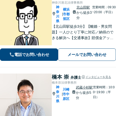
神奈川港北法律事務所
神
北山田駅
営業時間：09:30
横浜
奈
~20:00（平日）
から徒歩3
市都
|
川
分
筑区
県
【北山田駅徒歩3分】【離婚・男女問
題】一人ひとり丁寧に対応／納得ので
きる解決へ【交通事故】賠償金アップ
などに努めます。保険会社との交渉や
手続きはお任せ【借金・債務整理】手
電話でお問い合わせ
メールでお問い合わせ
続きはもちろん、再発防止策や今後の
生活のフォローも行います。
橋本 崇
弁護士
インタビューを見る
橋本崇法律事務所
神
武蔵小杉駅
営業時間：10:0
川崎
奈
0~19:00（平
から徒歩5
市中
|
川
日）
分
原区
県