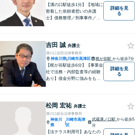
【溝の口駅徒歩1分】【地域に
詳細を見
密着した依頼者想いの弁護
る
士】債務整理／刑事事件／離
婚／相続など、幅広い分野の
問題に精通しています。依頼
者様のお気持ちを大切にした
吉田 誠
弁護を進めてまいります。ま
弁護士
ずはお気軽にご相談くださ
溝の口吉田法律事務所
い。
神奈川県
川崎市高津区
梶が谷駅
から徒歩7分
|
【梶が谷駅徒歩6分】【事業会
詳細を見
社で法務・内部監査等の経験
る
あり】借金分野に強みをも
ち、幅広い分野に対応する弁
護士。敷居の低い法律事務所
を目指し、相談しやすい環境
松岡 宏祐
作りに尽力しています。【初
弁護士
回無料相談】【東京・神奈川
溝の口総合法律事務所
エリア】
武蔵溝ノ口駅
から徒歩5
神奈川
川崎市高津
|
県
区
分
【法テラス利用可】あなたの