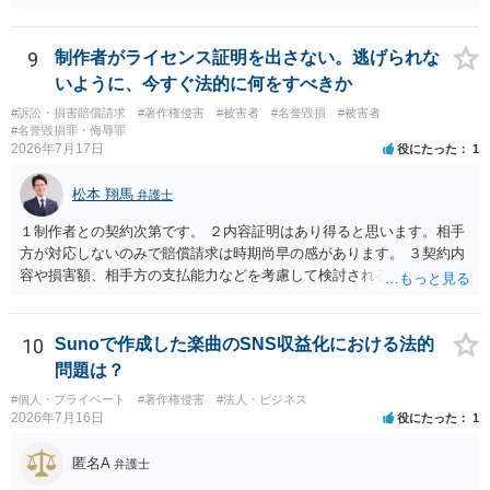
9
制作者がライセンス証明を出さない。逃げられな
いように、今すぐ法的に何をすべきか
#訴訟・損害賠償請求
#著作権侵害
#被害者
#名誉毀損
#被害者
#名誉毀損罪・侮辱罪
2026年7月17日
役にたった
1
松本 翔馬
弁護士
１制作者との契約次第です。 ２内容証明はあり得ると思います。相手
方が対応しないのみで賠償請求は時期尚早の感があります。 ３契約内
容や損害額、相手方の支払能力などを考慮して検討されるとよいでし
ょう ４損害賠償請求が考えられます。調査費用や弁護士費用も含め請
求する場合もありますが、認められるのはごく一部です。 ５事案の詳
細な検討が必要です。遅延損害金の発生なども確認するとよいでしょ
10
Sunoで作成した楽曲のSNS収益化における法的
う。 ６弁護士に窓口を一本化して、直接連絡を避けることも方法の一
問題は？
つです。
#個人・プライベート
#著作権侵害
#法人・ビジネス
2026年7月16日
役にたった
1
匿名A
弁護士