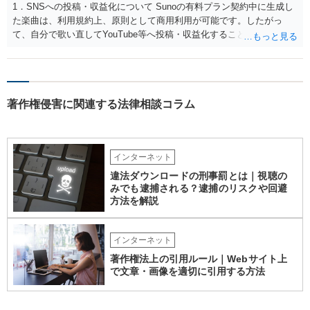
1．SNSへの投稿・収益化について Sunoの有料プラン契約中に生成し
た楽曲は、利用規約上、原則として商用利用が可能です。したがっ
て、自分で歌い直してYouTube等へ投稿・収益化することも、通常は
可能と考えられます。ただし、生成時点のプランと最新の利用規約は
確認してください。 2．メロディーや伴奏の使用について AIボーカル
を自分の歌声に差し替えても、メロディーや伴奏を使用する以上、Su
noの規約が適用されます。有料プランで適法に生成したものであれ
著作権侵害に関連する法律相談コラム
ば、原則として使用可能です。 3．著作権とJASRAC登録について Su
noが商用利用を認めていても、日本法上、その楽曲に著作権が発生す
るとは限りません。AIが自動生成したメロディーや伴奏について、人
の創作的な関与が乏しい場合、著作権が認められない可能性がありま
インターネット
す。自分で歌い直しただけで、作曲部分の著作権が発生するわけでも
ありません。 なお、自分で歌い直した歌唱については、楽曲自体に著
違法ダウンロードの刑事罰とは｜視聴の
作権が成立するか否かとは別に、実演家としての著作隣接権が生じま
みでも逮捕される？逮捕のリスクや回避
す。ただし、この権利は、Sunoが生成したメロディーや伴奏自体につ
方法を解説
いて著作権を取得することを意味するものではありません。 JASRAC
への登録は必須ではありません。登録を希望する場合は、自分が作
インターネット
詞、作曲、編曲等にどの程度創作的に関与したかを説明できることが
重要です。 4．音楽配信やライブについて SpotifyやApple Musicでの
著作権法上の引用ルール｜Webサイト上
配信、販売、ライブでの歌唱も、Sunoの規約上の商用利用条件を満た
で文章・画像を適切に引用する方法
せば、原則として可能です。ただし、配信サービスごとのAI生成音楽
に関する規約も確認する必要があります。 5．注意点について 生成