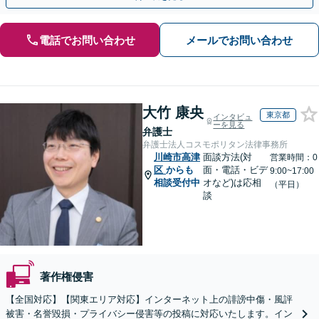
電話でお問い合わせ
メールでお問い合わせ
大竹 康央
東京都
インタビュ
ーを見る
弁護士
弁護士法人コスモポリタン法律事務所
川崎市高津
面談方法(対
営業時間：0
区
からも
面・電話・ビデ
9:00~17:00
相談受付中
オなど)は応相
（平日）
談
著作権侵害
【全国対応】【関東エリア対応】インターネット上の誹謗中傷・風評
被害・名誉毀損・プライバシー侵害等の投稿に対応いたします。イン