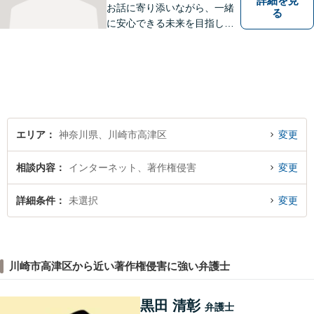
詳細を見
お話に寄り添いながら、一緒
る
に安心できる未来を目指しま
す。法律問題の解決だけでな
く、「その先の未来」も一緒
に考えてサポートいたしま
す。高齢者や障害のある方へ
のサポートの充実【武蔵溝ノ
口駅5分】【電話・メール・W
EB相談も対応】
エリア
神奈川県、川崎市高津区
変更
相談内容
インターネット、著作権侵害
変更
詳細条件
未選択
変更
川崎市高津区から近い著作権侵害に強い弁護士
黒田 清彰
弁護士