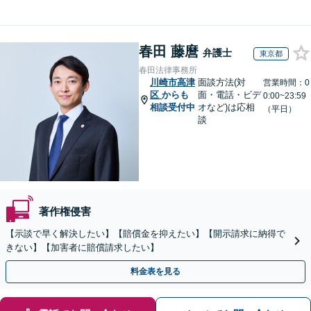
春田 藤麿
弁護士
東京都
春田法律事務所
川崎市高津
面談方法(対
営業時間：0
区
からも
面・電話・ビデ
0:00~23:59
相談受付中
オなど)は応相
（平日）
談
著作権侵害
【示談で早く解決したい】【賠償金を抑えたい】【開示請求に納得で
きない】【加害者に賠償請求したい】
料金表を見る