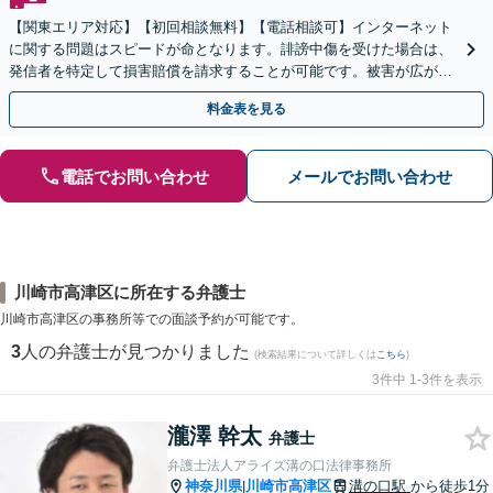
【関東エリア対応】【初回相談無料】【電話相談可】インターネット
に関する問題はスピードが命となります。誹謗中傷を受けた場合は、
発信者を特定して損害賠償を請求することが可能です。被害が広がる
前にご相談ください。【土曜・夜間対応】
料金表を見る
電話でお問い合わせ
メールでお問い合わせ
川崎市高津区に所在する弁護士
川崎市高津区の事務所等での面談予約が可能です。
3
人の弁護士が見つかりました
(検索結果について詳しくは
こちら
)
3件中 1-3件を表示
瀧澤 幹太
弁護士
弁護士法人アライズ溝の口法律事務所
神奈川県
川崎市高津区
溝の口駅
から徒歩1分
|