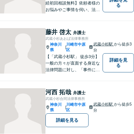
続初回相談無料】依頼者様の
る
お悩みやご事情を伺い、法的
なアドバイス・今後の見通し
を丁寧にご説明いたします。
なんでも気軽に相談できる
藤井 啓太
弁護士
「町のお医者さん」のような
武蔵小杉あおば法律事務所
弁護士でありたいと思ってお
武蔵小杉駅
から徒歩3
神奈川
川崎市中原
|
ります。【電話相談可】
県
区
分
【「武蔵小杉駅」 徒歩3分】
詳細を見
一般の方々が直面する身近な
る
法律問題に対し、「事件に大
きいも小さいもない」という
信念で対応しています。どん
なに小さな問題でも、真剣に
河西 拓哉
弁護士
向き合い、最善の解決策をご
武蔵小杉合同法律事務所
提案します。【近隣駐車場】
武蔵小杉駅
から徒歩5
神奈川
川崎市中原
|
県
区
分
詳細を見る