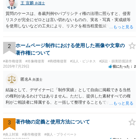
王 宣麟
弁護士
質問のケースは、各裁判例やパブリシティ権の法理に照らすと、侵害
リスクが完全にゼロとは言い切れないものの、実名・写真・実成績等
を使用しないなどの工夫により、リスクを相当程度低減できる設計に
なっているかと思います。 ただし、「野球ファンであれば元の選手を
推測できる」という点は、裁判で争われた場合に「専ら顧客吸引力の
利用を目的とする」と判断される余地を残すため、一定の注意が必要
2
ホームページ制作における使用した画像や文章の
です。 また、広告収益の有無は、侵害判断に一定の影響を与える可能
著作権について
性がありますが、決定的要因ではありません。 パブリシティ権侵害の
#著作権侵害
#肖像権侵害
#商標権侵害
#法人・ビジネス
#訴訟・損害賠償請求
成否は、主に「専ら顧客吸引力の利用を目的とするか」という点で判
2026年7月29日
役にたった
2
断されます。広告収益があることは「商業的目的」を強く示す要素で
すが、それだけで直ちに侵害となるわけではありません。完全無償・
匿名A
弁護士
非営利であれば「表現の自由」「創作物」としての側面が強く評価さ
れる可能性があります。一方、広告収益がある場合は「商業利用」と
結論として、デザイナーに「制作実績」として自由に掲載できる当然
しての色彩が強まり、リスクが高まる可能性があります。 公開前に変
の権利があるわけではありません。ただし、提供した素材すべての権
更・確認しておく事項については、公開の場でアドバイスするにも限
利がご相談者に帰属する、と一括して整理することもできません。 ご
界があるかと思うので、資料等を持参の上、弁護士に相談されること
自身が撮影・執筆した写真や文章は、創作性があれば原則としてご自
も一つかと存じます。
身が著作権者です。 他方、ブランド名、文字主体のロゴ、商品情報、
短いキャッチコピー、販売コンセプトなどは、通常、著作物には当た
3
著作物の定義と使用方法について
りません。ただし、ロゴに独自の図形やイラスト等が含まれる場合に
は、その表現部分が著作物となる可能性があります。 また、人物写真
#炎上対策
#著作権侵害
#個人・プライベート