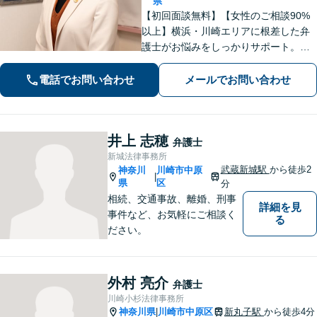
県
【初回面談無料】【女性のご相談90%
以上】横浜・川崎エリアに根差した弁
護士がお悩みをしっかりサポート。明
るい将来を切り拓く「あなたのパート
ナー」として、困難な時期を乗り越え
電話でお問い合わせ
メールでお問い合わせ
ませんか？
井上 志穂
弁護士
新城法律事務所
武蔵新城駅
から徒歩2
神奈川
川崎市中原
|
県
区
分
相続、交通事故、離婚、刑事
詳細を見
事件など、お気軽にご相談く
る
ださい。
外村 亮介
弁護士
川崎小杉法律事務所
神奈川県
川崎市中原区
新丸子駅
から徒歩4分
|