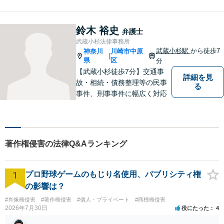
鈴木 裕史
弁護士
武蔵小杉法律事務所
武蔵小杉駅
から徒歩7
神奈川
川崎市中原
|
県
区
分
【武蔵小杉徒歩7分】交通事
詳細を見
故・相続・債務整理等の民事
る
事件、刑事事件に幅広く対応
著作権侵害の法律Q&Aランキング
1
プロ野球ゲームのもじり名使用、パブリシティ権
の影響は？
#肖像権侵害
#著作権侵害
#個人・プライベート
#商標権侵害
2026年7月30日
役にたった
4