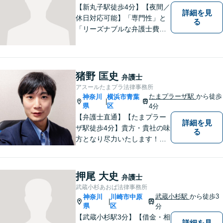
【新丸子駅徒歩4分】【夜間／
詳細を見
休日対応可能】「専門性」と
る
「リーズナブルな弁護士費
用」の両立をポリシーにして
います。地域密着型の事務所
として、地域に愛される法律
事務所を目指しています。
猪野 匡史
弁護士
【初回面談無料】法律トラブ
アスールたまプラ法律事務所
ルでお悩みの方は、お気軽に
たまプラーザ駅
から徒歩
神奈川
横浜市青葉
|
ご相談ください。
県
区
4分
【弁護士直通】【たまプラー
詳細を見
ザ駅徒歩4分】貴方・貴社の味
る
方となり尽力いたします！当
日相談ができる場合もありま
すのでまずはお気軽にご相談
ください。
押尾 大史
弁護士
武蔵小杉あおば法律事務所
武蔵小杉駅
から徒歩3
神奈川
川崎市中原
|
県
区
分
【武蔵小杉駅3分】【借金・相
詳細を見