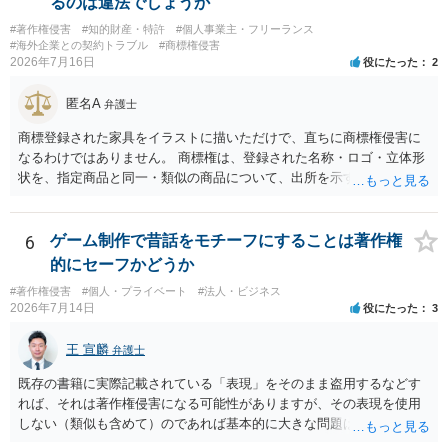
るのは違法でしょうか
#著作権侵害
#知的財産・特許
#個人事業主・フリーランス
#海外企業との契約トラブル
#商標権侵害
2026年7月16日
役にたった
2
匿名A
弁護士
商標登録された家具をイラストに描いただけで、直ちに商標権侵害に
なるわけではありません。 商標権は、登録された名称・ロゴ・立体形
状を、指定商品と同一・類似の商品について、出所を示す表示として
使用した場合に問題となります。したがって、家具を作品の題材とし
て描くにとどまる場合は、通常、商標権侵害にはなりにくいと考えら
れます。 ただし、家具名や特徴的な形状を商品名・広告に大きく表示
6
ゲーム制作で昔話をモチーフにすることは著作権
し、公式商品やライセンス商品と誤認させる販売方法であれば、商標
的にセーフかどうか
権や不正競争防止法上の問題が生じ得ます。家具のデザインに著作権
#著作権侵害
#個人・プライベート
#法人・ビジネス
が認められる場合は、著作権も別途問題となります。 無料のSNS投稿
2026年7月14日
役にたった
3
やプレゼントでも、著作権侵害は成立し得ます。商標権については、
有料か無料かよりも、商標として使用しているかが重要です。 また、
王 宣麟
弁護士
日本の商標権は原則として日本国内にのみ効力を持ちます。外国で販
売する場合は、販売国の商標・意匠等を確認する必要があります。 他
既存の書籍に実際記載されている「表現」をそのまま盗用するなどす
の作家の例は、許諾を得ている、権利が消滅している、侵害に当たら
れば、それは著作権侵害になる可能性がありますが、その表現を使用
ない、又は単に権利行使されていないなど、様々な可能性がありま
しない（類似も含めて）のであれば基本的に大きな問題は生じないか
す。他人が販売していることだけでは、適法とは判断できません。
と思います。 著作権が守るのは「アイデア」ではなく「具体的な表