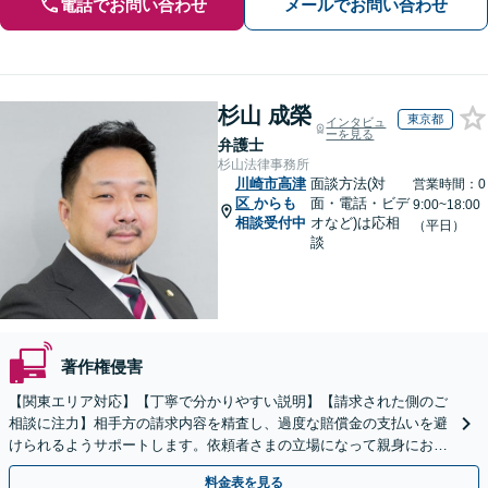
電話でお問い合わせ
メールでお問い合わせ
杉山 成榮
東京都
インタビュ
ーを見る
弁護士
杉山法律事務所
川崎市高津
面談方法(対
営業時間：0
区
からも
面・電話・ビデ
9:00~18:00
相談受付中
オなど)は応相
（平日）
談
著作権侵害
【関東エリア対応】【丁寧で分かりやすい説明】【請求された側のご
相談に注力】相手方の請求内容を精査し、過度な賠償金の支払いを避
けられるようサポートします。依頼者さまの立場になって親身にお話
を伺いますので、ぜひご相談ください。【WEB面談可】
料金表を見る