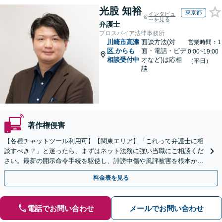
光股 知裕
東京都
インタビュ
ーを見る
弁護士
プロスパイア法律事務所
川崎市高津
面談方法(対
営業時間：1
区
からも
面・電話・ビデ
0:00~19:00
相談受付中
オなど)は応相
（平日）
談
著作権侵害
【各種チャットツール利用可】【関東エリア】「これって弁護士に相
談すべき？」と迷ったら、まずはネット法務に強い当職にご相談くだ
さい。最新の開示命令手続を駆使し、誹謗中傷や風評被害を根本から
解決します。最終的な終結を見据えて適切に対応します。
料金表を見る
電話でお問い合わせ
メールでお問い合わせ