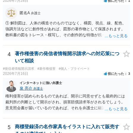
の著作権は撮影者に、肖像に関する権利は被写体本人に帰属します
2026年7月28日
役にたった
1
（著作権法2条・17条）。 ウェブサイト全体に当然に著作権が生じる
わけではありません。デザイナーが独自に制作したイラストやバナー
匿名A
弁護士
等は別として、一般的なレイアウトや配色、依頼者から提供された素
① 解剖図は、人体の構造そのものではなく、構図、視点、線、配色、
材を希望に沿って配置した部分には、通常、著作物性は認められにく
強調方法などに創作性があれば、図形の著作物として保護されます。
いと考えられます。仮に具体的な画面構成の一部に創作性が認められ
教科書の図をトレース・模写し、その創作的な特徴が残っていれば、
ても、その権利は当該部分に限られ、ご相談者の写真や文章等を制作
完全一致でなくても複製・翻案に当たる可能性があります。非営利で
実績として掲載する権限まで当然に生じるものではありません。 もっ
も、SNSへの公開は私的使用には当たりません。 ② 出典を記載するだ
とも、契約書がなくても、見積書、メール、利用規約等に実績掲載へ
けでは、適法な引用にはなりません。自分の説明や批評が主で、図が
4
著作権侵害の発信者情報開示請求への対応策につ
の同意があれば別です。また、単に制作を担当した事実を記載した
その説明に必要な従たる資料であること、引用部分が明確に区別さ
り、公開中のサイトへリンクしたりする行為まで当然に禁止できると
いて相談
れ、必要な範囲に限られていることなどが必要です。勉強ノートの教
は限りません。 人物写真については、通常のSNSへの無断掲載と同
#発信者情報開示請求
#著作権侵害
#個人・プライベート
材として図そのものを中心的に掲載する場合、引用と認められにくい
様、掲載目的、態様、必要性、本人の特定可能性等から判断されま
2026年7月16日
役にたった
3
でしょう。 文章についても、単に所々表現を変えただけで適法になる
す。営業目的であり、本人も掲載を拒否していることは、違法性を認
とは限りません。医学上の事実を理解したうえで、ご自身の表現と構
インターネットに強い弁護士
める方向の事情となりますが、自動的に肖像権侵害となるわけではあ
成でまとめる必要があります。 安全にSNSで公開するには、教科書の
泉 亮介
弁護士
りません。 まず、見積書、メール、チャット、デザイナーの利用規約
図をトレース・模写した部分は掲載せず、人体の構造という事実を基
を確認したうえで、「提供素材及びこれを含む画面の複製・SNS掲載
権利侵害が認められるものであれば、開示に同意せずとも最終的には
に、自分で構図や表現を工夫して作図する方法が考えられます。ま
を許諾しない」と書面で明確に通知することをお勧めします。すでに
裁判所の判断として開示がされ、損害賠償請求等がされるでしょう。
た、改変・SNS掲載が認められたオープンライセンス素材を、利用条
掲載された場合は、URL、掲載日時、画面を保存してから削除を求め
意見照会書が届いているのであれば、それを弁護士に確認してもらっ
件に従って使う方法もあります。トレースした図を残したい場合は、
てください。
た上で、アドバイスをうけ、必要であれば弁護士に依頼をされると良
自分だけの学習用にとどめるのが安全です。
いかと思われます。
5
商標登録済の名作家具をイラストに入れて販売す