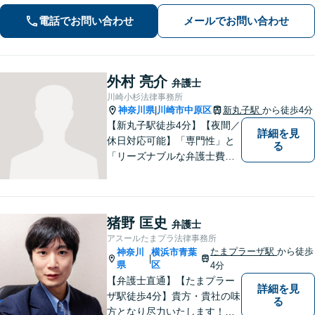
ださい。【不動産・住まい】立ち退き
電話でお問い合わせ
メールでお問い合わせ
依頼には解除事由を見極め、依頼者の
有利な条件での合意へ【休日相談可】
外村 亮介
弁護士
川崎小杉法律事務所
神奈川県
川崎市中原区
新丸子駅
から徒歩4分
|
【新丸子駅徒歩4分】【夜間／
詳細を見
休日対応可能】「専門性」と
る
「リーズナブルな弁護士費
用」の両立をポリシーにして
います。地域密着型の事務所
として、地域に愛される法律
事務所を目指しています。
猪野 匡史
弁護士
【初回面談無料】法律トラブ
アスールたまプラ法律事務所
ルでお悩みの方は、お気軽に
たまプラーザ駅
から徒歩
神奈川
横浜市青葉
|
ご相談ください。
県
区
4分
【弁護士直通】【たまプラー
詳細を見
ザ駅徒歩4分】貴方・貴社の味
る
方となり尽力いたします！当