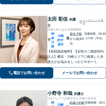
一人で抱え込まず、まずはご相談くだ
さい。
太田 彩佳
弁護
インタビューを見
る
士
武蔵小杉つばき法律事務所
神
新丸子駅
営業時間：09:30
川崎
奈
~17:00（平日）
から徒歩4
市中
|
川
分
原区
県
【初回面談無料】【女性のご相談90%
以上】横浜・川崎エリアに根差した弁
護士がお悩みをしっかりサポート。明
るい将来を切り拓く「あなたのパート
ナー」として、困難な時期を乗り越え
電話でお問い合わせ
メールでお問い合わせ
ませんか？
小野寺 和哉
弁護士
日本クレアス弁護士法人 武蔵小杉支店
神
武蔵小杉駅
営業時間：09:3
川崎