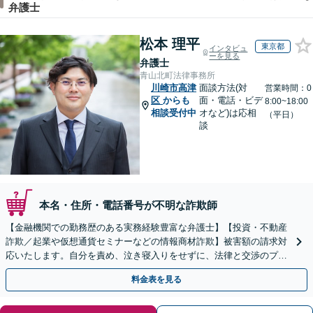
弁護士
松本 理平
東京都
インタビュ
ーを見る
弁護士
青山北町法律事務所
川崎市高津
面談方法(対
営業時間：0
区
からも
面・電話・ビデ
8:00~18:00
相談受付中
オなど)は応相
（平日）
談
本名・住所・電話番号が不明な詐欺師
【金融機関での勤務歴のある実務経験豊富な弁護士】【投資・不動産
詐欺／起業や仮想通貨セミナーなどの情報商材詐欺】被害額の請求対
応いたします。自分を責め、泣き寝入りをせずに、法律と交渉のプロ
にまずはご相談ください。【表参道駅から徒歩3分】
料金表を見る