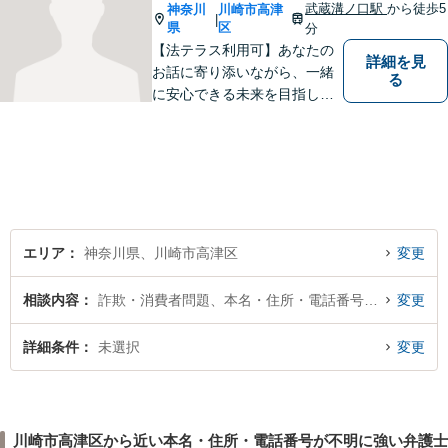
い。
武蔵溝ノ口駅
から徒歩5
神奈川
川崎市高津
|
県
区
分
【法テラス利用可】あなたの
詳細を見
お話に寄り添いながら、一緒
る
に安心できる未来を目指しま
す。法律問題の解決だけでな
く、「その先の未来」も一緒
に考えてサポートいたしま
す。高齢者や障害のある方へ
のサポートの充実【武蔵溝ノ
口駅5分】【電話・メール・W
EB相談も対応】
エリア
神奈川県、川崎市高津区
変更
相談内容
詐欺・消費者問題、本名・住所・電話番号が不明
変更
詳細条件
未選択
変更
川崎市高津区から近い本名・住所・電話番号が不明に強い弁護士