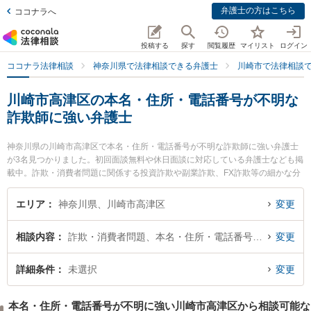
弁護士の方はこちら
ココナラへ
投稿する
探す
閲覧履歴
マイリスト
ログイン
ココナラ法律相談
神奈川県で法律相談できる弁護士
川崎市で法律相談
川崎市高津区の本名・住所・電話番号が不明な
詐欺師に強い弁護士
神奈川県の川崎市高津区で本名・住所・電話番号が不明な詐欺師に強い弁護士
が3名見つかりました。初回面談無料や休日面談に対応している弁護士なども掲
載中。詐欺・消費者問題に関係する投資詐欺や副業詐欺、FX詐欺等の細かな分
野での絞り込み検索もでき便利です。特に溝の口吉田法律事務所の吉田 誠弁護
士や弁護士法人アライズ溝の口法律事務所の瀧澤 幹太弁護士、溝の口総合法律
エリア
神奈川県、川崎市高津区
変更
事務所の松岡 宏祐弁護士のプロフィール情報や弁護士費用、強みなどが注目さ
れています。『川崎市高津区で土日や夜間に発生した本名・住所・電話番号が
相談内容
詐欺・消費者問題、本名・住所・電話番号が不明
変更
不明な詐欺師のトラブルを今すぐに弁護士に相談したい』『本名・住所・電話
番号が不明な詐欺師のトラブル解決の実績豊富な近くの弁護士を検索したい』
『初回相談無料で本名・住所・電話番号が不明な詐欺師を法律相談できる川崎
詳細条件
未選択
変更
市高津区内の弁護士に相談予約したい』などでお困りの相談者さんにおすすめ
です。
本名・住所・電話番号が不明に強い川崎市高津区から相談可能な