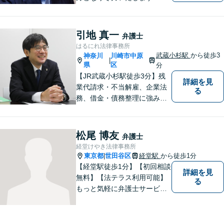
日相談ができる場合もありま
すのでまずはお気軽にご相談
ください。
引地 真一
弁護士
はるにれ法律事務所
武蔵小杉駅
から徒歩3
神奈川
川崎市中原
|
県
区
分
【JR武蔵小杉駅徒歩3分】残
詳細を見
業代請求・不当解雇、企業法
る
務、借金・債務整理に強み。
労働時間の証拠がメモだけで
も残業代の回収経験アリ。お
電話、メール関わらず素早い
松尾 博友
弁護士
レスポンスを心がけていま
経堂けやき法律事務所
す。【初回の面談無料】【営
東京都
世田谷区
経堂駅
から徒歩1分
|
業時間外や土日の相談も可】
【経堂駅徒歩1分】【初回相談
詳細を見
無料】【法テラス利用可能】
る
もっと気軽に弁護士サービス
をご利用いただきたいとの思
いから、さまざまなご相談に
幅広く対応いたします。日常