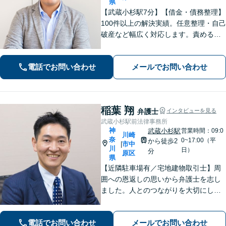
県
【武蔵小杉駅7分】【借金・債務整理】
100件以上の解決実績。任意整理・自己
破産など幅広く対応します。責めるこ
とは一切しません。些細なことでもお
話ください【労働・雇用】固定残業代
電話でお問い合わせ
メールでお問い合わせ
請求について裁判実績あり【完全個
室】【土日祝日面談可】
稲葉 翔
弁護士
インタビューを見る
武蔵小杉駅前法律事務所
神
武蔵小杉駅
営業時間：09:0
川崎
奈
0~17:00（平
から徒歩2
市中
|
川
日）
分
原区
県
【近隣駐車場有／宅地建物取引士】周
囲への恩返しの思いから弁護士を志し
ました。人とのつながりを大切にし、
ご相談者様に丁寧に寄り添い、可能な
限り最良の結果を追求します。皆様の
電話でお問い合わせ
メールでお問い合わせ
力になれるよう尽力いたしますので、