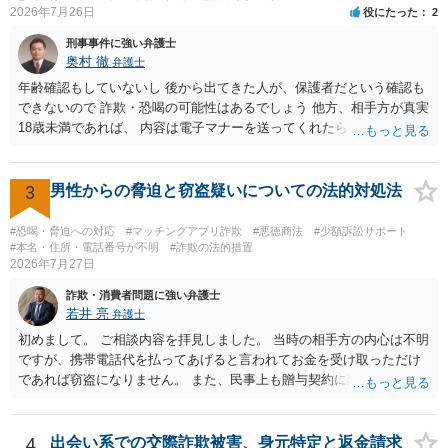
2026年7月26日
役にたった
2
刑事事件に強い弁護士
奥村 徹
弁護士
年齢確認もしていないし 後から出てきた人が、保護者だという確認も
できないので 詐欺・恐喝の可能性はあるでしょう 他方、相手方が真実
18歳未満であれば、 内容は電子マナーを送ってくれたら自慰行為など
の動画を要望通りに撮って送るよと言ったやりとりでした。 自分は動
画の尺は10分ほど、服を着たままで胸を触って欲しい、などの要望を
して、要求された金額(1000円程度)の電子マネーを送信してしまいま
3
男性からの脅迫と窃盗疑いについての法的対処法
した。 そこから、撮影するまで暇なので顔の雰囲気の写真を交換して
欲しい、住んでいる都道府県と区を教えてと言われたので教えたりと
#恐喝・脅迫への対応
#マッチングアプリ詐欺
#悪徳商法
#少額訴訟サポート
言ったやり取りをしていました。 というやりとりは、青少年条例違反
#本名・住所・電話番号が不明
#詐欺の法的措置
2026年7月27日
（わいせつ行為）の疑いがあります。18歳未満と知らなくても処罰可
能です。
詐欺・消費者問題に強い弁護士
若井 亮
弁護士
初めまして。 ご相談内容を拝見しました。 当時の相手方の内心は不明
ですが、携帯電話代を払ってあげると言われてお金を受け取っただけ
であれば窃盗になりません。 また、民事上も贈与契約に該当すると思
われるところ、返済の義務はありません。 これ以上のやり取りをせ
ず、可能であればブロックをするようにしてください。 ご不安であれ
ば、最寄りの警察署に相談をしても良いかもしれません。 以上、ご参
4
出会い系での交際詐欺被害、身元特定と返金請求