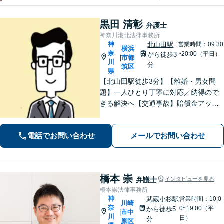
黒田 清彰
弁護士
神奈川港北法律事務所
神
北山田駅
営業時間：09:30
横浜
奈
~20:00（平日）
から徒歩3
市都
|
川
分
筑区
県
【北山田駅徒歩3分】【離婚・男女問
題】一人ひとり丁寧に対応／納得ので
きる解決へ【交通事故】賠償金アップ
などに努めます。保険会社との交渉や
手続きはお任せ【借金・債務整理】手
電話でお問い合わせ
メールでお問い合わせ
続きはもちろん、再発防止策や今後の
生活のフォローも行います。
橋本 崇
弁護士
インタビューを見る
橋本崇法律事務所
神
武蔵小杉駅
営業時間：10:0
川崎
奈
0~19:00（平
から徒歩5
市中
|
川
日）
分
原区