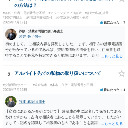
考になれば幸いです。
の方法は？
#本名・住所・電話番号が不明
#マッチングアプリ詐欺
#詐欺の法的措置
#200万円以上
#内容証明作成送付
#少額訴訟の相談・依頼
2026年7月17日
役にたった
3
詐欺・消費者問題に強い弁護士
若井 亮
弁護士
初めまして。 ご相談内容を拝見しました。 まず、相手方の携帯電話番
号が分かっているのであれば、契約者情報の照会を行い、住民票を取
得することで身元を特定できる可能性はあります。 ただ、他人名義の
携帯電話であるなどした場合には特定に結びつけることは難しいとこ
ろです。 LINEについても、詐欺の事案であれば照会できる可能性はあ
りますが、携帯電話の番号を経由する方法より難しくなります。 身元
5
アルバイト先での私物の取り扱いについて
を特定した後は、返金の理屈があるかどうかを確認していきます。 基
本的に贈与に該当する場合には返金請求ができません。 詐欺を含め、
#少額訴訟サポート
#返金請求
#本名・住所・電話番号が不明
当方に返金の理屈があるかどうかを確認していきます。 さらに、渡し
2026年7月16日
役にたった
1
た金額について、裏付けがあるかどうかも精査します。 上記を経て、
身元の特定、返金の理屈があると判断できるのであれば、まずは交渉
竹本 真紀
弁護士
からスタートすることになるでしょう。 ご理解のとおり、詐欺である
【窃盗にあたるか否かについて】 冷蔵庫の中に記名して保管してある
ことの立証は簡単ではありません。 刑事事件化が出来るのであれば、
わけですから，占有が相談者にあることを明示しています。 したがい
返金交渉で有利になる可能性がありますが、民事上の詐欺の立証以上
まして，記名を認識して相談者のものであることを認識していながら
に難しいところがあります。 こちらについては、一度、最寄りの警察