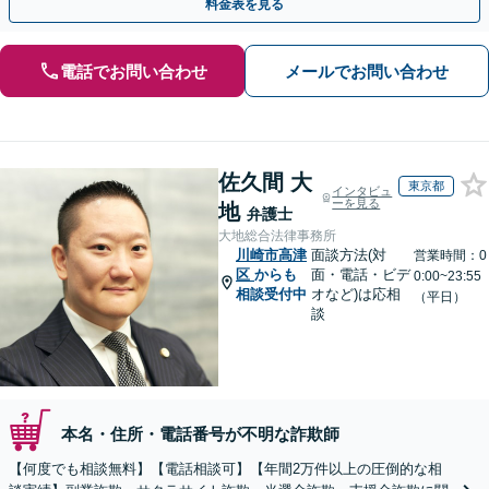
料金表を見る
電話でお問い合わせ
メールでお問い合わせ
佐久間 大
東京都
インタビュ
ーを見る
地
弁護士
大地総合法律事務所
川崎市高津
面談方法(対
営業時間：0
区
からも
面・電話・ビデ
0:00~23:55
相談受付中
オなど)は応相
（平日）
談
本名・住所・電話番号が不明な詐欺師
【何度でも相談無料】【電話相談可】【年間2万件以上の圧倒的な相