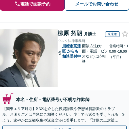
電話で面談予約
メールでお問い合わせ
柳原 拓朗
弁護士
東京都
ウルク法律事務所
川崎市高津
面談方法(対
営業時間：1
区
からも
面・電話・ビデ
0:00~19:00
相談受付中
オなど)は応相
（平日）
談
本名・住所・電話番号が不明な詐欺師
【関東エリア対応】SNSを介した投資詐欺や仮想通貨詐欺のトラブ
ル、お困りごとは早急にご相談ください。少しでも返金を受けられる
よう、速やかに証拠収集や返金交渉に着手します。「詐欺の二次被
害」のご相談も対応します【初回相談無料】【Web相談可】