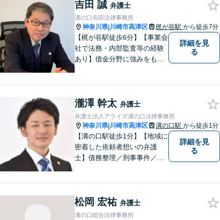
吉田 誠
弁護士
溝の口吉田法律事務所
神奈川県
川崎市高津区
梶が谷駅
から徒歩7分
|
【梶が谷駅徒歩6分】【事業会
詳細を見
社で法務・内部監査等の経験
る
あり】借金分野に強みをも
ち、幅広い分野に対応する弁
護士。敷居の低い法律事務所
を目指し、相談しやすい環境
瀧澤 幹太
作りに尽力しています。【初
弁護士
回無料相談】【東京・神奈川
弁護士法人アライズ溝の口法律事務所
エリア】
神奈川県
川崎市高津区
溝の口駅
から徒歩1分
|
【溝の口駅徒歩1分】【地域に
詳細を見
密着した依頼者想いの弁護
る
士】債務整理／刑事事件／離
婚／相続など、幅広い分野の
問題に精通しています。依頼
者様のお気持ちを大切にした
松岡 宏祐
弁護を進めてまいります。ま
弁護士
ずはお気軽にご相談くださ
溝の口総合法律事務所