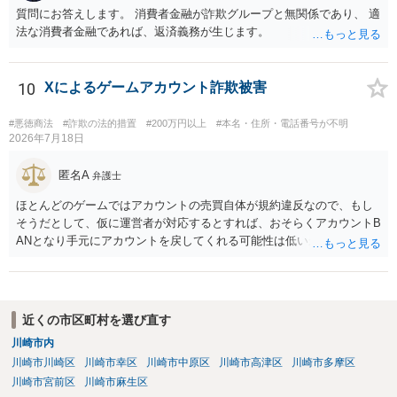
質問にお答えします。 消費者金融が詐欺グループと無関係であり、 適
法な消費者金融であれば、返済義務が生じます。
10
Xによるゲームアカウント詐欺被害
#悪徳商法
#詐欺の法的措置
#200万円以上
#本名・住所・電話番号が不明
2026年7月18日
匿名A
弁護士
ほとんどのゲームではアカウントの売買自体が規約違反なので、もし
そうだとして、仮に運営者が対応するとすれば、おそらくアカウントB
ANとなり手元にアカウントを戻してくれる可能性は低いかもしれませ
ん。さらにいえば、最悪の場合、貴殿も運営者から出禁処分（登録拒
絶）を食らう可能性があります。RMTが許されているゲーム（海外の
運営会社にはそのようなスタンスの事業者もいます）であれば結論は
変わるかもしれませんが…
近くの市区町村を選び直す
川崎市内
川崎市川崎区
川崎市幸区
川崎市中原区
川崎市高津区
川崎市多摩区
川崎市宮前区
川崎市麻生区