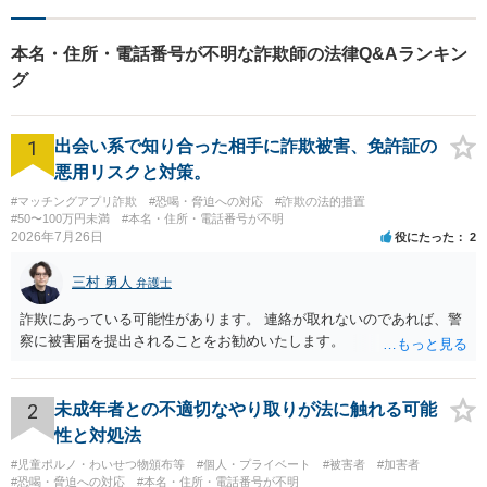
生活の法的トラブルは、基本
的にどのようなことでもご相
本名・住所・電話番号が不明な詐欺師の法律Q&Aランキン
談に応じます。お気軽にご相
グ
談ください。
1
出会い系で知り合った相手に詐欺被害、免許証の
悪用リスクと対策。
#マッチングアプリ詐欺
#恐喝・脅迫への対応
#詐欺の法的措置
#50〜100万円未満
#本名・住所・電話番号が不明
2026年7月26日
役にたった
2
三村 勇人
弁護士
詐欺にあっている可能性があります。 連絡が取れないのであれば、警
察に被害届を提出されることをお勧めいたします。
2
未成年者との不適切なやり取りが法に触れる可能
性と対処法
#児童ポルノ・わいせつ物頒布等
#個人・プライベート
#被害者
#加害者
#恐喝・脅迫への対応
#本名・住所・電話番号が不明