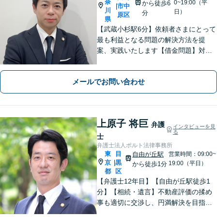
奈
0~19:00（平
から徒歩6
市中
|
川
日）
分
原区
県
【武蔵小杉駅6分】依頼者さまにとって
最も利益となる問題の解決方法を提
案、実践いたします【借金問題】対応
実績多数！最適な債務整理方法をご提
案いたします【離婚問題】親身に寄り
メールでお問い合わせ
添い、有利な条件で解決できるよう尽
力します【初回相談無料】
上原子 将巨
弁護
インタビューを見
る
士
弁護士法人ポルト法律事務所
東
目
自由が丘駅
営業時間：09:00~
京
黒
|
19:00（平日）
から徒歩1分
都
区
【弁護士12年目】【自由が丘駅徒歩1
分】【相続・遺言】不動産評価の揉め
事も適切に交渉し、円満解決を目指し
ます！大規模・複雑な案件もお任せく