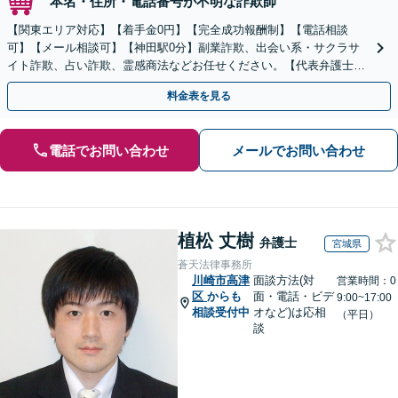
本名・住所・電話番号が不明な詐欺師
【関東エリア対応】【着手金0円】【完全成功報酬制】【電話相談
可】【メール相談可】【神田駅0分】副業詐欺、出会い系・サクラサ
イト詐欺、占い詐欺、霊感商法などお任せください。【代表弁護士が
対応】
料金表を見る
電話でお問い合わせ
メールでお問い合わせ
植松 丈樹
弁護士
宮城県
蒼天法律事務所
川崎市高津
面談方法(対
営業時間：0
区
からも
面・電話・ビデ
9:00~17:00
相談受付中
オなど)は応相
（平日）
談