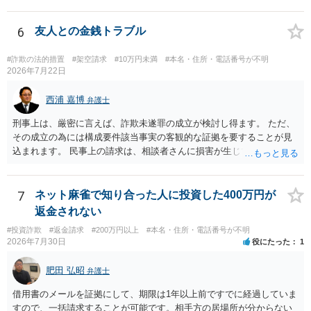
持ち出した場合には，相談者の占有を奪ったことになりますから，窃
署に被害相談をするようにしてください。 具体的な見通しに関して
盗罪が成立します。 しかし，窃盗罪は，故意犯です。 過失犯の場合に
は、証拠を拝見する必要があるため、直接弁護士にご相談された方が
は，窃盗罪は成立しません。処罰規定がないからです。 おそらく，持
6
友人との金銭トラブル
良いかと思います。
ち出した方は，相談者の記名に気づかず，自分のものと間違えて持ち
出してしまったのでしょう。 残っているのが無記名（つまり，自分の
#詐欺の法的措置
#架空請求
#10万円未満
#本名・住所・電話番号が不明
物に記名していない）のようですから，記名を気にしていない方だと
2026年7月22日
思います。 この場合は，過失にすぎませんから，窃盗罪は成立せず，
刑事的処罰を求めることはできません。 【弁償してもらうことは可能
西浦 嘉博
弁護士
か】 刑事ではなく民事の場合，不法行為に基づく損害賠償請求が問題
刑事上は、厳密に言えば、詐欺未遂罪の成立が検討し得ます。 ただ、
となります。 不法行為に基づく損害賠償請求は，故意だけではなく過
その成立の為には構成要件該当事実の客観的な証拠を要することが見
失も対象となります。 したがいまして，弁償してもらうことは可能で
込まれます。 民事上の請求は、相談者さんに損害が生じていない以
す。 ただし，間違えた方が誰かわかることが重要にはなります。
上、困難な様に思われます。 より詳細な事項についてお聞きになりた
い場合、最寄りの法律事務所での相談を検討ください。 上記、ご参考
ください。
7
ネット麻雀で知り合った人に投資した400万円が
返金されない
#投資詐欺
#返金請求
#200万円以上
#本名・住所・電話番号が不明
2026年7月30日
役にたった
1
肥田 弘昭
弁護士
借用書のメールを証拠にして、期限は1年以上前ですでに経過していま
すので、一括請求することが可能です。相手方の居場所が分からない