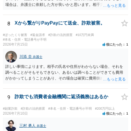
場合は、弁護士に依頼した方が良いかと思います。相手方の居場所が
分かるのであれば、個人でもできるかと思います。ご参考にしてくだ
さい。
8
Xから繋がりPayPayにて送金、詐欺被害。
#ぼったくり被害
#返金請求
#詐欺の法的措置
#10万円未満
#本名・住所・電話番号が不明
2026年7月15日
役にたった
1
川添 圭
弁護士
詳しい事情によります。相手の氏名や住所がわからない場合、それを
調べることがそもそもできない、あるいは調べることができても費用
がかかってしまうことがあり、その場合は確実に費用倒れになりそう
です（調査費用は相手に請求できないのが原則だからです）。
9
詐欺でも消費者金融機関に返済義務はあるか
#副業詐欺
#詐欺の法的措置
#本名・住所・電話番号が不明
#200万円以上
2026年7月10日
役にたった
1
三村 勇人
弁護士