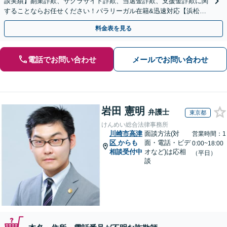
談実績】副業詐欺、サクラサイト詐欺、当選金詐欺、支援金詐欺に関
することならお任せください！パラリーガル在籍&迅速対応【浜松町
駅1分】※結婚詐欺・ロマンス詐欺に関するご相談はお断り
料金表を見る
電話でお問い合わせ
メールでお問い合わせ
岩田 憲明
弁護士
東京都
けんめい総合法律事務所
川崎市高津
面談方法(対
営業時間：1
区
からも
面・電話・ビデ
0:00~18:00
相談受付中
オなど)は応相
（平日）
談