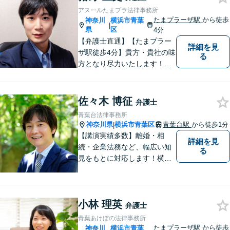
アスールたまプラ法律事務所
たまプラーザ駅
から徒歩
神奈川
横浜市青葉
|
県
区
4分
【弁護士直通】【たまプラー
詳細を見
ザ駅徒歩4分】貴方・貴社の味
る
方となり尽力いたします！当
日相談ができる場合もありま
すのでまずはお気軽にご相談
ください。
佐々木 博征
弁護士
青葉台法律事務所
神奈川県
横浜市青葉区
青葉台駅
から徒歩1分
|
【講演実績多数】離婚・相
詳細を見
続・企業法務など、幅広い知
る
見をもとに対応します！横
浜・川崎・町田等からもアク
セスが良い地域密着型の事務
所です【破産管財人経験あ
小林 理英
り】負債総額数億円の倒産申
弁護士
立ての実績あり【完全個室】
青葉あけぼの法律事務所
【青葉台駅1分】【複数弁護士
たまプラーザ駅
から徒歩
神奈川
横浜市青葉