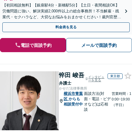
【初回相談無料】【銀座駅4分・新橋駅5分】【土日・夜間相談OK】
労働問題に強い、解決実績2,000件以上の総合事務所！不当解雇・残
業代・セクハラなど、大切なお悩みをおまかせください！裁判官歴35
年のベテラン弁護士在籍！
料金表を見る
電話で面談予約
メールで面談予約
悴田 峻吾
東京都
インタビュ
ーを見る
弁護士
かせだ法律事務所
横浜市青葉
面談方法(対
営業時間：1
区
からも
面・電話・ビデ
0:00~19:00
相談受付中
オなど)は応相
（平日）
談