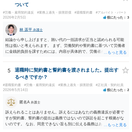
ない限り、PIPの定性評価が即解雇につながる可能性は高くなく、今回
ついて
のPIP自体をさほど恐れる必要はないと思います。 外資系企業は、PIP
#労働・雇用契約違反
#業務上過失・損害賠償
#退職誓約書
#アルバイト・パート
をやれば退職させられると考えているケースが多いですが、PIPをやっ
2026年2月5日
役にたった
3
ても、やらなくても、結局は労働契約法第16条の要件を満たさない限
り解雇はできないので、PIPは説得材料に用いられるにすぎず、結局は
林 遥平
弁護士
パッケージの額と労働者の退職意思で決まるのです。IBM事件、ブル
ームバーグ事件など、有名な外資系企業での解雇事件の裁判例で、PIP
結論から申し上げますと、賄い代の一括請求が正当と認められる可能
後の解雇が無効とされた例は珍しくありません。 他方、期限までにパ
性は低いと考えられます。 まず、労働契約や誓約書に基づいて労働者
ッケージを受け入れないと内容がダウンするというのは、会社側が一
に金銭的負担を課すためには、内容が具体的で、労働者が事前に十分
般的に使うロジックです。そうしないと労働者側がいつまでも受諾を
理解・同意していることが必要です。 しかし、ご相談の内容を見る限
延期しかねないからです。しかし、会社側はパッケージの金額を下げ
り、賄い1回あたりの金額が事前に明示されておらず、「現物支給品」
れば労働者が退職を拒む方向に働き、雇用継続しなければいけなくな
の具体的内容や返還方法について説明がなく、給与明細にも賄い代や
5
退職時に契約書と誓約書を渡されました。提出す
るので、ダウンするというロジックを本音ではなく駆け引きで使用し
現物支給としての記載がないといった点があり、どのような義務が生
るべきですか？
ている可能性が高いです。４か月というのは、一般的な初回提示とし
じるのかが不明確です。このような条項を根拠に、退職時にまとめて
ては低すぎず、高すぎずという水準ですので、本音ではこれで最終決
#退職誓約書
#労働・雇用契約違反
#業務上過失・損害賠償
#正社員・契約社員
賄い代を請求することは、契約として有効とは言い難いと思います。
2026年5月14日
役にたった
2
着したいと考えている可能性が高いと思います。 ではどうすればいい
また、賄いが日常的に提供されていた場合、それは福利厚生の一環や
かというと、過去のパフォーマンスに関連する資料を労働事件に通じ
労務提供に付随する便宜と評価されるように思います。
匿名A
た弁護士に大急ぎで評価してもらい、仮に労働審判に持ち込んだ場合
弁護士
にパッケージがどの程度になるかを見積もってもらうことです。 十分
訴えられることはありません。訴えるにはあなたの義務違反が必要で
な資料を提供すれば、①過去のパフォーマンスがかなり悪いので４か
すが契約書、誓約書の提出は義務ではないので訴訟を起こす根拠がな
月なら十分、②過去のパフォーマンスに目立った落ち度はないので４
いのです。 なお、同意できない旨も別に伝える義務はありません（伝
か月は少なすぎる、③過去のパフォーマンスはそれなりに落ち度があ
えてもいいですが）。無視して期日に未払賃金が振り込まれなかった