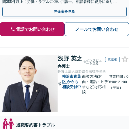
間300件以上！労働トラブルに強い弁護士。相談者様に親身に寄り添
い、ご納得のいただける解決を【休日・夜間相談OK】
料金表を見る
電話でお問い合わせ
メールでお問い合わせ
浅野 英之
東京都
インタビュ
ーを見る
弁護士
弁護士法人浅野総合法律事務所
横浜市青葉
面談方法(対
営業時間：0
区
からも
面・電話・ビデ
8:00~21:00
相談受付中
オなど)は応相
（平日）
談
退職誓約書トラブル