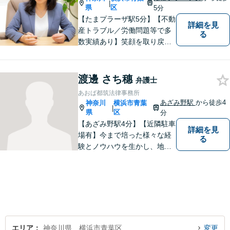
|
在籍】
県
区
5分
【たまプラーザ駅5分】【不動
詳細を見
産トラブル／労働問題等で多
る
数実績あり】笑顔を取り戻す
お手伝いを。丁寧にお話を伺
い，一緒にベストな解決を考
えます。【契約時点での明朗
渡邊 さち穗
弁護士
会計】
あおば都筑法律事務所
あざみ野駅
から徒歩4
神奈川
横浜市青葉
|
県
区
分
【あざみ野駅4分】【近隣駐車
詳細を見
場有】今まで培った様々な経
る
験とノウハウを生かし、地域
のお客様に寄り添い、実現可
能な最善の結論を共に目指し
て問題解決を図る所存です。
法律上の問題に巻き込まれた
際は、お一人で悩まずにお気
軽にご相談ください。
エリア
神奈川県、横浜市青葉区
変更