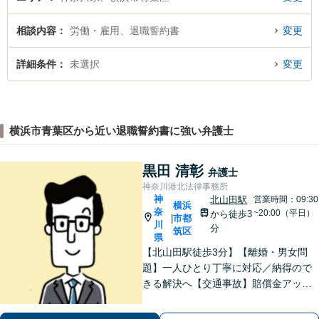
相談内容
労働・雇用、退職誓約書
変更
詳細条件
未選択
変更
横浜市青葉区から近い退職誓約書に強い弁護士
黒田 清彰
弁護士
神奈川港北法律事務所
神
北山田駅
営業時間：09:30
横浜
奈
~20:00（平日）
から徒歩3
市都
|
川
分
筑区
県
【北山田駅徒歩3分】【離婚・男女問
題】一人ひとり丁寧に対応／納得ので
きる解決へ【交通事故】賠償金アップ
などに努めます。保険会社との交渉や
手続きはお任せ【借金・債務整理】手