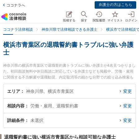
弁護士の方はこちら
ココナラへ
投稿する
探す
閲覧履歴
マイリスト
ログイン
ココナラ法律相談
神奈川県で法律相談できる弁護士
横浜市で法律相談
横浜市青葉区の退職誓約書トラブルに強い弁護
士
神奈川県の横浜市青葉区で退職誓約書トラブルに強い弁護士が4名見つかりまし
た。初回面談無料や休日面談に対応している弁護士なども掲載中。労働・雇用
に関係する不当解雇や退職勧奨、内定取消等の細かな分野での絞り込み検索も
でき便利です。特にアスールたまプラ法律事務所の猪野 匡史弁護士や青葉台法
律事務所の佐々木 博征弁護士、青葉あけぼの法律事務所の小林 理英弁護士のプ
エリア
神奈川県、横浜市青葉区
変更
ロフィール情報や弁護士費用、強みなどが注目されています。『横浜市青葉区
で土日や夜間に発生した退職誓約書トラブルのトラブルを今すぐに弁護士に相
相談内容
労働・雇用、退職誓約書
変更
談したい』『退職誓約書トラブルのトラブル解決の実績豊富な近くの弁護士を
検索したい』『初回相談無料で退職誓約書トラブルを法律相談できる横浜市青
葉区内の弁護士に相談予約したい』などでお困りの相談者さんにおすすめで
詳細条件
未選択
変更
す。
退職誓約書に強い横浜市青葉区から相談可能な弁護士