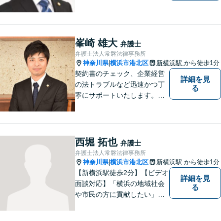
婚／相続など、幅広い分野の
問題に精通しています。依頼
者様のお気持ちを大切にした
弁護を進めてまいります。ま
峯崎 雄大
弁護士
ずはお気軽にご相談くださ
弁護士法人常磐法律事務所
い。
神奈川県
横浜市港北区
新横浜駅
から徒歩1分
|
契約書のチェック、企業経営
詳細を見
の法トラブルなど迅速かつ丁
る
寧にサポートいたします。ど
んな些細なお悩みでもまずは
ご相談ください！
西堀 拓也
弁護士
弁護士法人常磐法律事務所
神奈川県
横浜市港北区
新横浜駅
から徒歩1分
|
【新横浜駅徒歩2分】【ビデオ
詳細を見
面談対応】「横浜の地域社会
る
や市民の方に貢献したい」を
モットーに、すべてのご相談
者様に寄り添います。少しで