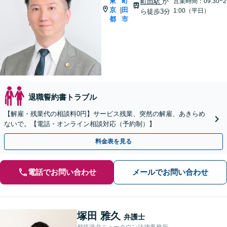
東
町
町田駅
か
営業時間：09:30~2
京
田
|
1:00（平日）
ら徒歩3分
都
市
退職誓約書トラブル
【解雇・残業代の相談料0円】サービス残業、突然の解雇、あきらめ
ないで。【電話・オンライン相談対応（予約制）】
料金表を見る
電話でお問い合わせ
メールでお問い合わせ
塚田 雅久
弁護士
都筑港北ニュータウン法律事務所