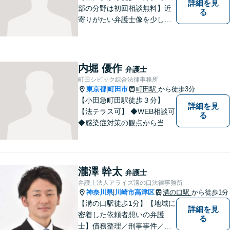
詳細を見
部の分野は初回相談無料】近
る
寄りがたい弁護士像を少しで
も変えられるように、皆様に
寄り添い、一緒に考え、お一
人おひとりにとって最善の解
決が何であるのかを見極め、
内堀 優作
弁護士
誠心誠意、仕事に取り組んで
町田シビック綜合法律事務所
まいります。
東京都
町田市
町田駅
から徒歩3分
|
【小田急町田駅徒歩３分】
詳細を見
【法テラス可】 ◆WEB相談可
る
◆感染症対策の観点から当面
の間、WEB相談も行います。
瀧澤 幹太
弁護士
弁護士法人アライズ溝の口法律事務所
神奈川県
川崎市高津区
溝の口駅
から徒歩1分
|
【溝の口駅徒歩1分】【地域に
詳細を見
密着した依頼者想いの弁護
る
士】債務整理／刑事事件／離