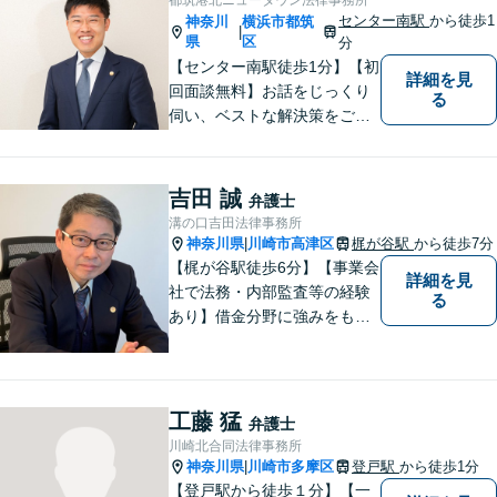
センター南駅
から徒歩1
神奈川
横浜市都筑
|
県
区
分
【センター南駅徒歩1分】【初
詳細を見
回面談無料】お話をじっくり
る
伺い、ベストな解決策をご一
緒に考えさせていただきま
す。【夜間／休日対応可能】
難解な用語は極力用いずに平
吉田 誠
弁護士
易かつ具体的な説明を心がけ
溝の口吉田法律事務所
ていますので、まずは一度お
神奈川県
川崎市高津区
梶が谷駅
から徒歩7分
|
気軽にご相談頂ければと思い
【梶が谷駅徒歩6分】【事業会
詳細を見
ます。
社で法務・内部監査等の経験
る
あり】借金分野に強みをも
ち、幅広い分野に対応する弁
護士。敷居の低い法律事務所
を目指し、相談しやすい環境
作りに尽力しています。【初
工藤 猛
弁護士
回無料相談】【東京・神奈川
川崎北合同法律事務所
エリア】
神奈川県
川崎市多摩区
登戸駅
から徒歩1分
|
【登戸駅から徒歩１分】【一