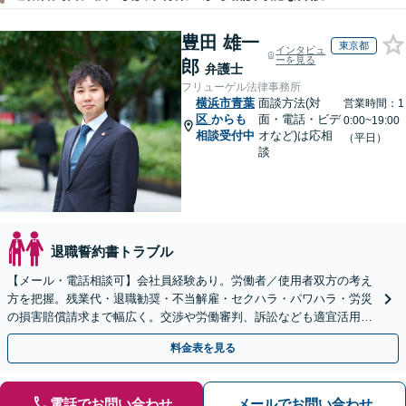
豊田 雄一
東京都
インタビュ
ーを見る
郎
弁護士
フリューゲル法律事務所
横浜市青葉
面談方法(対
営業時間：1
区
からも
面・電話・ビデ
0:00~19:00
相談受付中
オなど)は応相
（平日）
談
退職誓約書トラブル
【メール・電話相談可】会社員経験あり。労働者／使用者双方の考え
方を把握。残業代・退職勧奨・不当解雇・セクハラ・パワハラ・労災
の損害賠償請求まで幅広く。交渉や労働審判、訴訟なども適宜活用
し、早期かつ最善の解決を目指します【初回面談無料】
料金表を見る
電話でお問い合わせ
メールでお問い合わせ