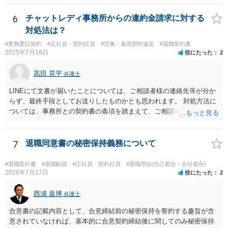
るが、解雇が妥当と言うレベルとは言えないから、交渉次第で若干の
ら労基に相談すれば十分と思います。 電話に出ると話の流れで上手く
増額余地がある、の３つのどれに当たるかは判断可能かと思います。
提出する方向に話をもっていかれるかもしれないので電話も出ないこ
6
チャットレディ事務所からの違約金請求に対する
①ならパッケージ受諾、②ならしっかり交渉、③なら微妙な判断、と
とを勧めます。
対処法は？
いうところでしょう。
#業務委託契約
#正社員・契約社員
#労働・雇用契約違反
#退職誓約書
2025年7月18日
役にたった
2
髙田 晃平
弁護士
LINEにて文書が届いたことについては、ご相談者様の連絡先等が分か
らず、最終手段としてお送りしたものかとも思われます。 対処方法に
ついては、事務所との契約書の条項を踏まえて、ご相談者様個人で交
渉を行うことが考えられますが、相手方に弁護士がついているとなり
ますと、本人での交渉は難儀する可能性があるかと考えられます。 解
決につながるかというところですが、例えば、民事調停で話合いを行
7
退職同意書の秘密保持義務について
い、調停委員を通じて相手方を説得してもらうという方法も考えられ
ます。
#退職誓約書
#退職勧奨
#正社員・契約社員
#退職理由(自己都合・会社都合)
2026年7月17日
役にたった
2
西浦 嘉博
弁護士
合意書の記載内容として、合意締結前の秘密保持を誓約する趣旨が含
意されていなければ、基本的に合意契約締結後に関してのみ秘密保持