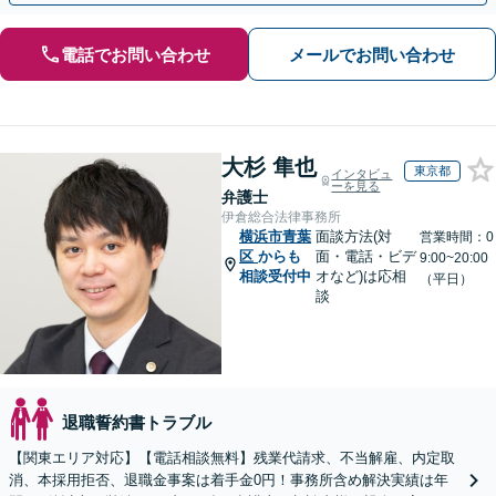
電話でお問い合わせ
メールでお問い合わせ
大杉 隼也
東京都
インタビュ
ーを見る
弁護士
伊倉総合法律事務所
横浜市青葉
面談方法(対
営業時間：0
区
からも
面・電話・ビデ
9:00~20:00
相談受付中
オなど)は応相
（平日）
談
退職誓約書トラブル
【関東エリア対応】【電話相談無料】残業代請求、不当解雇、内定取
消、本採用拒否、退職金事案は着手金0円！事務所含め解決実績は年