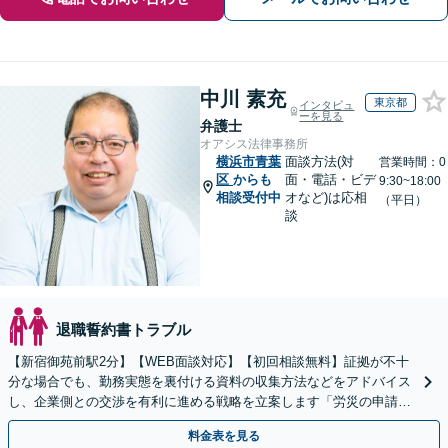
中川 素充
東京都
インタビュ
ーを見る
弁護士
オアシス法律事務所
横浜市青葉
面談方法(対
営業時間：0
区
からも
面・電話・ビデ
9:30~18:00
相談受付中
オなど)は応相
（平日）
談
退職誓約書トラブル
【新宿御苑前駅2分】【WEB面談対応】【初回相談無料】証拠が不十
分な場合でも、勤務実態を裏付ける資料の収集方法などをアドバイス
し、企業側との交渉を有利に進める戦略を立案します「労災の申請か
ら損害賠償請求までサポート／過労死・過労自殺など」
料金表を見る