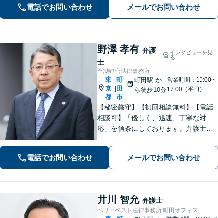
電話でお問い合わせ
メールでお問い合わせ
続きはもちろん、再発防止策や今後の
生活のフォローも行います。
野澤 孝有
弁護
インタビューを見
る
士
至誠総合法律事務所
東
町
町田駅
か
営業時間：10:00~
京
田
|
17:00（平日）
ら徒歩10分
都
市
【秘密厳守】【初回相談無料】【電話
相談可】「優しく、迅速、丁寧な対
応」を信条にしております。弁護士に
相談するには勇気の要ることですが、
少しの勇気を出して、お気軽にご相談
電話でお問い合わせ
メールでお問い合わせ
ください。【休日・夜間面談可】
井川 智允
弁護士
ベリーベスト法律事務所 町田オフィス