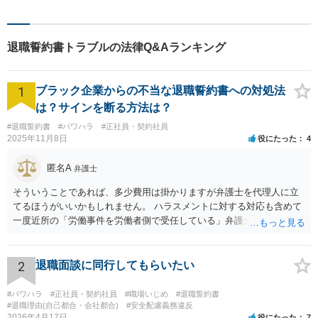
もご相談者様の人生のサポー
トができるよう全力を尽くし
ます。事務所一丸となって法
退職誓約書トラブルの法律Q&Aランキング
律トラブルの解決を目指しま
す。
1
ブラック企業からの不当な退職誓約書への対処法
は？サインを断る方法は？
#退職誓約書
#パワハラ
#正社員・契約社員
2025年11月8日
役にたった
4
匿名A
弁護士
そういうことであれば、多少費用は掛かりますが弁護士を代理人に立
てるほうがいいかもしれません。 ハラスメントに対する対応も含めて
一度近所の「労働事件を労働者側で受任している」弁護士（労働弁護
士）に相談してみることをお勧めします。「日本労働弁護団」に加入
している弁護士であればなお安心です。
2
退職面談に同行してもらいたい
#パワハラ
#正社員・契約社員
#職場いじめ
#退職誓約書
#退職理由(自己都合・会社都合)
#安全配慮義務違反
2026年4月17日
役にたった
7