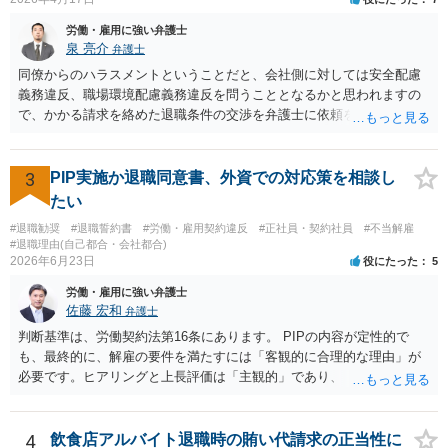
労働・雇用に強い弁護士
泉 亮介
弁護士
同僚からのハラスメントということだと、会社側に対しては安全配慮
義務違反、職場環境配慮義務違反を問うこととなるかと思われますの
で、かかる請求を絡めた退職条件の交渉を弁護士に依頼をされた方が
良いかと思われます。 その場合、ご自身が会社側と話をする必要はな
くなり全て弁護士が窓口となるため精神的な負担も軽くなるでしょ
う。
3
PIP実施か退職同意書、外資での対応策を相談し
たい
#退職勧奨
#退職誓約書
#労働・雇用契約違反
#正社員・契約社員
#不当解雇
#退職理由(自己都合・会社都合)
2026年6月23日
役にたった
5
労働・雇用に強い弁護士
佐藤 宏和
弁護士
判断基準は、労働契約法第16条にあります。 PIPの内容が定性的で
も、最終的に、解雇の要件を満たすには「客観的に合理的な理由」が
必要です。ヒアリングと上長評価は「主観的」であり、「客観的に合
理的」とは言い難いため、解雇の要件を満たす証拠として会社側に有
利に使うのは難しいです。ですから、これを達成しなければ退職す
る、賃金減額を受け入れる、などの条件が自動的に発動されるもので
4
飲食店アルバイト退職時の賄い代請求の正当性に