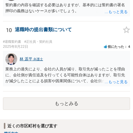
が、これらに該当するかどうか、証拠に基づいて、子細な分析と慎重
誓約書の内容を確認する必要はありますが、基本的には誓約書の署名
な対応が必要です。客観的証拠が不可欠です。 ４ 退職後の競業避止
押印の義務はないケースが多いでしょう。
義務については、合意についてすべての効力が発生するわけではない
です。例えば、既存顧客か否かを問わず、一律に期限の定めも、何ら
の代償措置もなく、営業活動をすることを禁止する場合、不当に営業
10
退職時の提出書類について
の自由及び顧客の選択の自由を奪うものであるから、全てを有効と解
することは公序良俗に反して許されないとされます。本相談は、ネッ
トでのやりとりだけでは、正確な回答が難しい案件です。本件は、法
#退職誓約書
#正社員・契約社員
2025年8月22日
役にたった
4
的に正確に分析すべき事案です。素人判断は大いに危険です。 法的責
任をきちんと追及されたい場合には、労働法にかなり詳しく、上記に
林 遥平
関係した法理等にも通じた弁護士等に相談し、法的に正確に分析して
弁護士
もらい、今後の対応を検討するべきです。弁護士への直接相談が良い
業務上の過失により、会社の人員が減り、取引先が減ったことを理由
と思います。なぜならば、法的にきちんと解明するために、良い知恵
に、会社側が責任追及を行ってくる可能性自体はありますが、取引先
を得るには必要だからです。良い解決になりますよう祈念しておりま
が減少したことによる損害や因果関係について、会社側が立証する義
す。納得のいかないことは徹底的に解明しましょう！ 頑張って下さ
務を負います。そのため、損害賠償が認められるハードルは一定程度
い！！
高いです。 誓約書に、「何かあれば損害賠償をします」という文言が
あると、賠償責任についての会社側の立証のハードルは下がるので、
もっとみる
署名すべきではないということになります。
近くの市区町村を選び直す