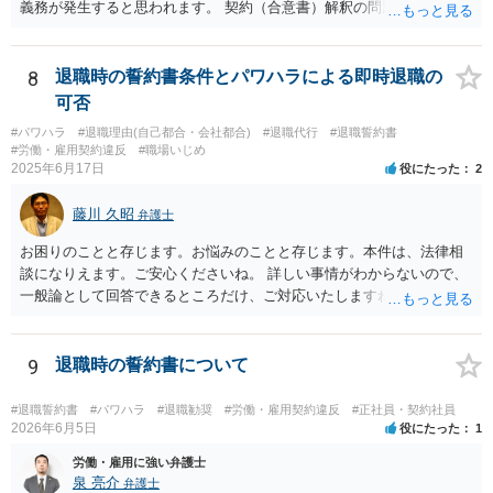
義務が発生すると思われます。 契約（合意書）解釈の問題ですので、
内容を精査されてみてください。 より詳細についてお聞きになりたい
場合、最寄りの法律事務所で相談されることを検討ください。
8
退職時の誓約書条件とパワハラによる即時退職の
可否
#パワハラ
#退職理由(自己都合・会社都合)
#退職代行
#退職誓約書
#労働・雇用契約違反
#職場いじめ
2025年6月17日
役にたった
2
藤川 久昭
弁護士
お困りのことと存じます。お悩みのことと存じます。本件は、法律相
談になりえます。ご安心くださいね。 詳しい事情がわからないので、
一般論として回答できるところだけ、ご対応いたしますね。 １ 期間
雇用でなければ、退職は自由です。場合によっては、即時退職も可能
です（もめますので避けたいところですが）。 ２ 期間雇用の場合は
「やむをえない事由」が必要です。なければ損害賠償の対象となりえ
9
退職時の誓約書について
ます。ただ、実際は即時退職も不可能ではないです（同じく、もめる
ので避けたいところですが・・・）。 ３ 職場のパワーハラスメント
#退職誓約書
#パワハラ
#退職勧奨
#労働・雇用契約違反
#正社員・契約社員
とは、同じ職場で働く者に対し、職務上の地位や人間関係などの職場
2026年6月5日
役にたった
1
内の優位性を背景に、業務の適正な範囲を超えて、精神的・身体的苦
労働・雇用に強い弁護士
痛を与える又は職場環境を悪化させる行為をいいます。本件の言動
泉 亮介
弁護士