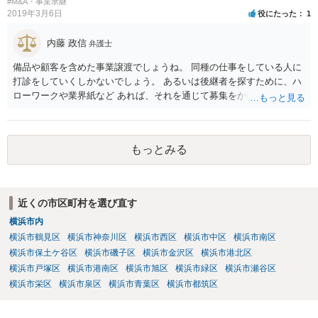
#M&A・事業承継
2019年3月6日
役にたった
1
内藤 政信
弁護士
備品や顧客を含めた事業譲渡でしょうね。 同種の仕事をしている人に
打診をしていくしかないでしょう。 あるいは後継者を探すために、ハ
ローワークや業界紙など あれば、それを通じて募集をかけてみるか。
もっとみる
近くの市区町村を選び直す
横浜市内
横浜市鶴見区
横浜市神奈川区
横浜市西区
横浜市中区
横浜市南区
横浜市保土ケ谷区
横浜市磯子区
横浜市金沢区
横浜市港北区
横浜市戸塚区
横浜市港南区
横浜市旭区
横浜市緑区
横浜市瀬谷区
横浜市栄区
横浜市泉区
横浜市青葉区
横浜市都筑区