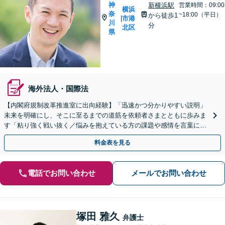
神
新横浜駅
営業時間：09:00
横浜
奈
~18:00（平日）
から徒歩1
市港
|
川
分
北区
県
海外法人・国際法
【内閣府規制改革推進室に出向経験】「迅速かつ分かりやすい説明」
未来を明確にし、そこに至るまでの道筋を依頼者さまとともに歩みま
す「粘り強く戦い抜く／悩みを抱えている方の課題や感情を言葉にす
るサポート」【電話・メール相談可】【休日・夜間相談可】
料金表を見る
電話でお問い合わせ
メールでお問い合わせ
塚田 雅久
弁護士