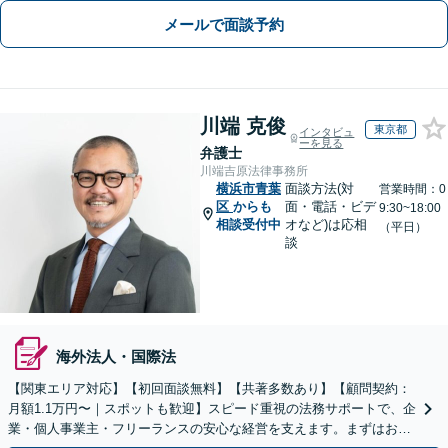
メールで面談予約
川端 克俊
東京都
インタビュ
ーを見る
弁護士
川端吉原法律事務所
横浜市青葉
面談方法(対
営業時間：0
区
からも
面・電話・ビデ
9:30~18:00
相談受付中
オなど)は応相
（平日）
談
海外法人・国際法
【関東エリア対応】【初回面談無料】【共著多数あり】【顧問契約：
月額1.1万円〜｜スポットも歓迎】スピード重視の法務サポートで、企
業・個人事業主・フリーランスの安心な経営を支えます。まずはお気