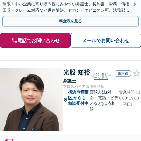
制限！中小企業に寄り添う親しみやすい弁護士。契約書・労務・債権
回収・クレーム対応など迅速解決。セカンドオピニオン可。法務部が
ない企業様の強い味方です。オンライン全国対応。
料金表を見る
電話でお問い合わせ
メールでお問い合わせ
光股 知裕
東京都
インタビュ
ーを見る
弁護士
プロスパイア法律事務所
横浜市青葉
面談方法(対
営業時間：1
区
からも
面・電話・ビデ
0:00~19:00
相談受付中
オなど)は応相
（平日）
談