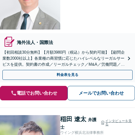
海外法人・国際法
【初回相談30分無料】【月額3980円（税込）から契約可能】【顧問企
業数2000社以上】各業種の商習慣に応じたハイレベルなリーガルサー
ビスを提供。契約書の作成／リーガルチェック／M&A／労働問題／知
的財産等、お任せください【他士業連携可能】
料金表を見る
電話でお問い合わせ
メールでお問い合わせ
稲田 遼太
弁護
インタビューを見
る
士
ウイング横浜北法律事務所