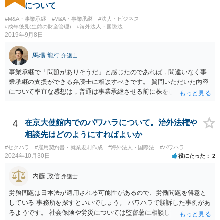
は見当たりません。 また、国際結婚の仲介契約に関する裁判例では、
について
会員の個人的な理由による破談で追加的に発生した費用は会員自身が
#M&A・事業承継
#M&A・事業承継
#法人・ビジネス
負担すべきであり、仲介業者に責任がない限り、成婚料の支払いを拒
#成年後見(生前の財産管理)
#海外法人・国際法
絶することはできないと判断されています。この裁判例は、仲介業者
2019年9月8日
の責任範囲が、会員間の個人的な問題とは切り離して考えられること
を示唆しており、本件でも同様に、指輪の返還が貴社の責任範囲外の
馬場 龍行
弁護士
問題であると主張する上で参考になります。 2. 今後の対応について
相手方代理人に対し、内容証明郵便などで書面にて貴社の見解を明確
事業承継で「問題がありそうだ」と感じたのであれば，間違いなく事
に伝えることが重要です。その書面には、以下の内容を盛り込むこと
業承継の支援ができる弁護士に相談すべきです。 質問いただいた内容
が考えられます。 成婚料について: 円満な解決を優先する観点から、
について率直な感想は，普通は事業承継させる前に株をしっかり集め
経営判断として返金に応じる意向であることを伝える（ただし、法的
てから承継者に譲渡するけどな？です。承継してから株を集めなさい
には上記の裁判例のように、貴社に返金義務は無いと判断される可能
というのは無責任というほかないでしょう。 事業承継については，相
性が高いと思われます。）。 指輪代金について: 前述の通り、男性会
続税や贈与税を猶予する特別法な，遺留分について株式価格を遺留分
4
在京大使館内でのパワハラについて。治外法権や
員と女性会員との間の個人間の贈与であり、貴社に法的な返金義務は
算定基礎額から控除したり価額を相続時でなく承継時に固定したりす
相談先はどのようにすればよいか
ないことを、法的根拠と共に冷静に主張する。 「刑事訴訟」との主張
ることのできる特別法が定められています。 買い取る以外の方法につ
#セクハラ
#雇用契約書・就業規則作成
#海外法人・国際法
#パワハラ
に対して: 本件は、契約の履行や返金を巡る民事上の紛争であり、貴社
いても，株式保有割合や状況によるので，具体的に弁護士に相談され
2024年10月30日
役にたった
2
に当初から金銭を騙し取る意図（詐欺罪の構成要件である欺罔行為）
ることをお勧めします。
があったとは考えにくく、刑事事件として立件される可能性は極めて
内藤 政信
弁護士
低いと思われます。 3. 警察からの連絡について 警察は「民事不介
入」を原則としており、契約トラブルなどの個人間の紛争に介入する
労務問題は日本法が適用される可能性があるので、労働問題を得意と
ことはありません。しかし、事件性があるかどうかを判断するため
している 事務所を探すといいでしょう。 パワハラで勝訴した事例があ
に、関係者から事情を聴くことがあります。その場合には誠実な事実
るようです。 社会保険や労災については監督薯に相談してみるといい
説明を行ってください。