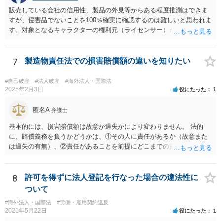
すので、本格的に争うことをお考えであれば、関連資料をお持ちのう
販売している会社の信用性、製品の外見等からある程度推測はできま
え、個別に弁護士にご相談をし、対策を立てていくべきと思慮いたし
すが、侵害品でないことを100％確実に確認するのは難しいと思われま
ます。
す。対象となるキャラクターの権利元（ライセンサー）がわかるので
あれば、直接権利元に確認することが考えられます。 「絵師などに依
頼し絵を作ってもらいそれを元に工場へ作成依頼などした場合」につ
いては、作ってもらった絵がオリジナルのものであれば問題はありま
7
製造物責任法での損害賠償額の違いを知りたい
せんが（ただし絵師などから権利を得ておく必要があります。）、既
存のキャラクターやそれに類似するものであれば、その権利元から許
#自己破産
#法人破産
#海外法人・国際法
諾を受けない限り著作権侵害となる可能性が高いです。
2025年2月3日
役にたった
1
匿名A
弁護士
基本的には、損害賠償額は故意か過失かにより変わりません。 法的
に、賠償義務を負うかどうかは、①その人に責任があるか（故意また
は過失の有無）、②責任があることを前提にどこまでの責任を負うべ
きか（因果関係）、という流れになっていることから、別の議論です
（厳密には、②の話の中で責任の範囲を問う過程で主観面も見るする
ので事案次第ではありますが。）。 また、海外での損害の発生の場合
8
許可を得ずに法人登記を行なった場合の違法性に
には、まずどの法を適用するのかの問題があるので、どの国の損害で
ついて
生じた損害で、その問題に何法が適用されるのか、の判断が先行する
#海外法人・国際法
#労働・雇用契約違反
ので、事案聞かないことにはなんともといったところです。
2021年5月22日
役にたった
1