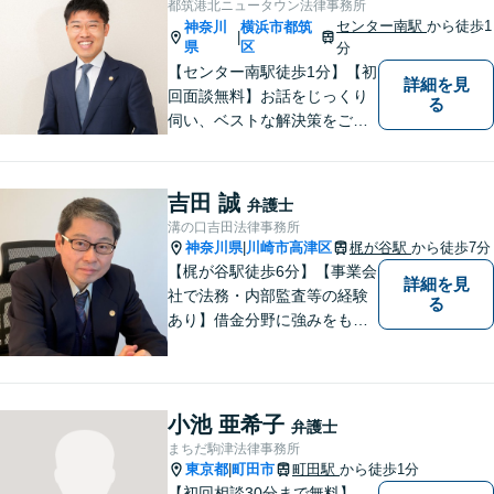
都筑港北ニュータウン法律事務所
センター南駅
から徒歩1
神奈川
横浜市都筑
|
県
区
分
【センター南駅徒歩1分】【初
詳細を見
回面談無料】お話をじっくり
る
伺い、ベストな解決策をご一
緒に考えさせていただきま
す。【夜間／休日対応可能】
難解な用語は極力用いずに平
吉田 誠
弁護士
易かつ具体的な説明を心がけ
溝の口吉田法律事務所
ていますので、まずは一度お
神奈川県
川崎市高津区
梶が谷駅
から徒歩7分
|
気軽にご相談頂ければと思い
【梶が谷駅徒歩6分】【事業会
詳細を見
ます。
社で法務・内部監査等の経験
る
あり】借金分野に強みをも
ち、幅広い分野に対応する弁
護士。敷居の低い法律事務所
を目指し、相談しやすい環境
作りに尽力しています。【初
小池 亜希子
弁護士
回無料相談】【東京・神奈川
まちだ駒津法律事務所
エリア】
東京都
町田市
町田駅
から徒歩1分
|
【初回相談30分まで無料】