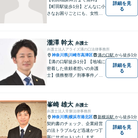
詳細を見
【町田駅徒歩1分】どんなに小
る
さなお困りごとにも、女性弁
護士がじっくりカウンセリン
グを行ないます。まずはお気
軽にご相談ください。
瀧澤 幹太
弁護士
弁護士法人アライズ溝の口法律事務所
神奈川県
川崎市高津区
溝の口駅
から徒歩1分
|
【溝の口駅徒歩1分】【地域に
詳細を見
密着した依頼者想いの弁護
る
士】債務整理／刑事事件／離
婚／相続など、幅広い分野の
問題に精通しています。依頼
者様のお気持ちを大切にした
弁護を進めてまいります。ま
峯崎 雄大
弁護士
ずはお気軽にご相談くださ
弁護士法人常磐法律事務所
い。
神奈川県
横浜市港北区
新横浜駅
から徒歩1分
|
契約書のチェック、企業経営
詳細を見
の法トラブルなど迅速かつ丁
る
寧にサポートいたします。ど