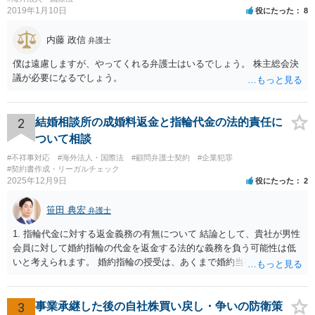
2019年1月10日
役にたった
8
内藤 政信
弁護士
僕は遠慮しますが、やってくれる弁護士はいるでしょう。 株主総会決
議が必要になるでしょう。
2
結婚相談所の成婚料返金と指輪代金の法的責任に
ついて相談
#不祥事対応
#海外法人・国際法
#顧問弁護士契約
#企業犯罪
#契約書作成・リーガルチェック
2025年12月9日
役にたった
2
笹田 典宏
弁護士
1. 指輪代金に対する返金義務の有無について 結論として、貴社が男性
会員に対して婚約指輪の代金を返金する法的な義務を負う可能性は低
いと考えられます。 婚約指輪の授受は、あくまで婚約当事者である男
性会員と女性会員との間の個人的な贈与契約です。結婚相談所である
貴社は、その贈与契約の当事者ではありません。したがって、仮に女
性が返金義務を負う場合であっても、貴社が返金義務を負う法的根拠
3
事業承継した後の自社株買い戻し・争いの防衛策