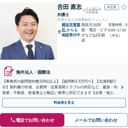
𠮷田 直志
埼玉県
インタビュ
ーを見る
弁護士
弁護士法人法律事務所フォレスト
横浜市青葉
面談方法(対
営業時間：0
区
からも
面・電話・ビデ
9:00~17:30
相談受付中
オなど)は応相
（平日）
談
海外法人・国際法
【事務所の顧問契約数320社以上】【顧問料3.3万円〜】【北浦和駅2
分】契約書の作成、企業間・従業員間トラブルの対応など。建築・内
装業・不動産、飲食業など幅広い業界に対応できます【企業・個人事
業主の方初回面談無料】
料金表を見る
電話でお問い合わせ
メールでお問い合わせ