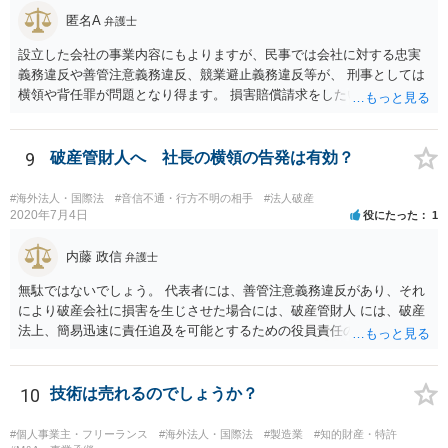
匿名A
弁護士
設立した会社の事業内容にもよりますが、民事では会社に対する忠実
義務違反や善管注意義務違反、競業避止義務違反等が、 刑事としては
横領や背任罪が問題となり得ます。 損害賠償請求をしたいのか、刑事
事件として警察に捜査してもらいたいのか、取締役を解任したいのか
等、ご希望によって進め方や必要な証拠が変わってきますので、速や
かにお近くの法律事務所に直接ご相談いただくことをおすすめいたし
9
破産管財人へ 社長の横領の告発は有効？
ます。
#海外法人・国際法
#音信不通・行方不明の相手
#法人破産
2020年7月4日
役にたった
1
内藤 政信
弁護士
無駄ではないでしょう。 代表者には、善管注意義務違反があり、それ
により破産会社に損害を生じさせた場合には、破産管財人 には、破産
法上、簡易迅速に責任追及を可能とするための役員責任の査定申立て
の手続が用意されてい るからです。（破産法178条）。
10
技術は売れるのでしょうか？
#個人事業主・フリーランス
#海外法人・国際法
#製造業
#知的財産・特許