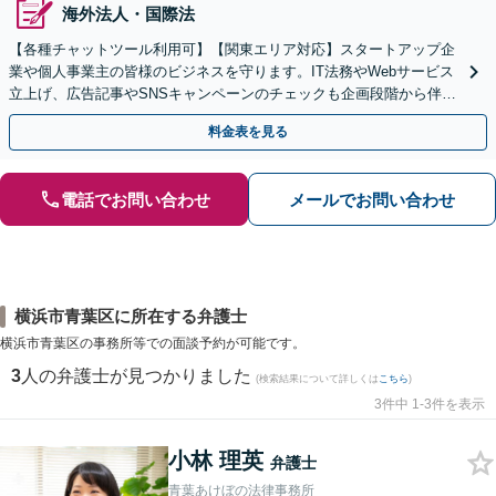
海外法人・国際法
【各種チャットツール利用可】【関東エリア対応】スタートアップ企
業や個人事業主の皆様のビジネスを守ります。IT法務やWebサービス
立上げ、広告記事やSNSキャンペーンのチェックも企画段階から伴走
します。配信者特有の悩みにも対応します。
料金表を見る
電話でお問い合わせ
メールでお問い合わせ
横浜市青葉区に所在する弁護士
横浜市青葉区の事務所等での面談予約が可能です。
3
人の弁護士が見つかりました
(検索結果について詳しくは
こちら
)
3件中 1-3件を表示
小林 理英
弁護士
青葉あけぼの法律事務所