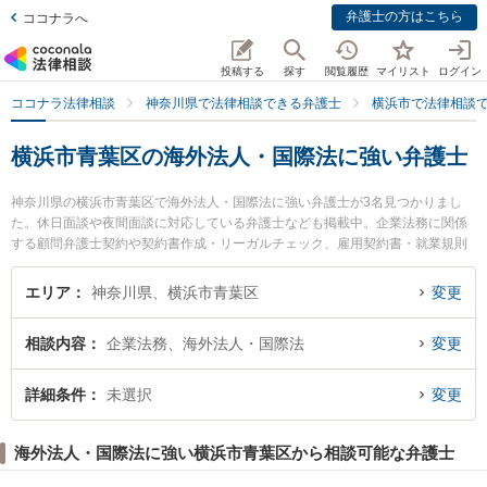
弁護士の方はこちら
ココナラへ
投稿する
探す
閲覧履歴
マイリスト
ログイン
ココナラ法律相談
神奈川県で法律相談できる弁護士
横浜市で法律相談
横浜市青葉区の海外法人・国際法に強い弁護士
神奈川県の横浜市青葉区で海外法人・国際法に強い弁護士が3名見つかりまし
た。休日面談や夜間面談に対応している弁護士なども掲載中。企業法務に関係
する顧問弁護士契約や契約書作成・リーガルチェック、雇用契約書・就業規則
作成等の細かな分野での絞り込み検索もでき便利です。特に青葉あけぼの法律
事務所の小林 理英弁護士やアスールたまプラ法律事務所の猪野 匡史弁護士、あ
エリア
神奈川県、横浜市青葉区
変更
おば都筑法律事務所の渡邊 さち穗弁護士のプロフィール情報や弁護士費用、強
みなどが注目されています。『横浜市青葉区で土日や夜間に発生した海外法
相談内容
企業法務、海外法人・国際法
変更
人・国際法のトラブルを今すぐに弁護士に相談したい』『海外法人・国際法の
トラブル解決の実績豊富な近くの弁護士を検索したい』『初回相談無料で海外
法人・国際法を法律相談できる横浜市青葉区内の弁護士に相談予約したい』な
詳細条件
未選択
変更
どでお困りの相談者さんにおすすめです。
海外法人・国際法に強い横浜市青葉区から相談可能な弁護士