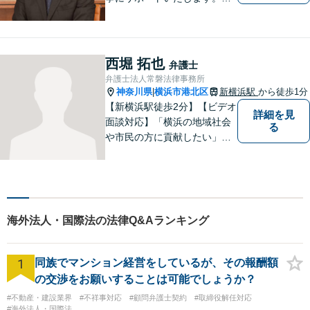
んな些細なお悩みでもまずは
ご相談ください！
西堀 拓也
弁護士
弁護士法人常磐法律事務所
神奈川県
横浜市港北区
新横浜駅
から徒歩1分
|
【新横浜駅徒歩2分】【ビデオ
詳細を見
面談対応】「横浜の地域社会
る
や市民の方に貢献したい」を
モットーに、すべてのご相談
者様に寄り添います。少しで
もご相談者様の人生のサポー
トができるよう全力を尽くし
ます。事務所一丸となって法
海外法人・国際法の法律Q&Aランキング
律トラブルの解決を目指しま
す。
1
同族でマンション経営をしているが、その報酬額
の交渉をお願いすることは可能でしょうか？
#不動産・建設業界
#不祥事対応
#顧問弁護士契約
#取締役解任対応
#海外法人・国際法