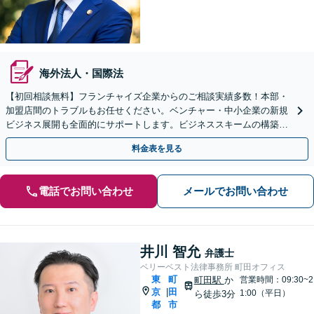
海外法人・国際法
【初回相談無料】フランチャイズ企業からのご相談実績多数！本部・
加盟店間のトラブルもお任せください。ベンチャー・中小企業の新規
ビジネス展開も全面的にサポートします。ビジネススキームの構築支
援も！【夜間・休日相談可能】【完全個室】【町田駅4分】
料金表を見る
電話でお問い合わせ
メールでお問い合わせ
井川 智允
弁護士
ベリーベスト法律事務所 町田オフィス
東
町
町田駅
か
営業時間：09:30~2
京
田
|
1:00（平日）
ら徒歩3分
都
市