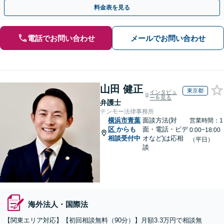
軽にご相談ください【秘密厳守】【休日・夜間相談可】
料金表を見る
電話でお問い合わせ
メールでお問い合わせ
山田 健正
東京都
インタビュ
ーを見る
弁護士
テンモー法律事務所
横浜市青葉
面談方法(対
営業時間：1
区
からも
面・電話・ビデ
0:00~18:00
相談受付中
オなど)は応相
（平日）
談
海外法人・国際法
【関東エリア対応】【初回相談無料（90分）】月額3.3万円で相談無