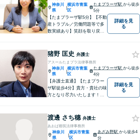
たまプラーザ駅
から徒歩
神奈川
横浜市青葉
|
県
区
5分
【たまプラーザ駅5分】【不動
詳細を見
産トラブル／労働問題等で多
る
数実績あり】笑顔を取り戻す
お手伝いを。丁寧にお話を伺
い，一緒にベストな解決を考
えます。【契約時点での明朗
猪野 匡史
弁護士
会計】
アスールたまプラ法律事務所
たまプラーザ駅
から徒歩
神奈川
横浜市青葉
|
県
区
4分
【弁護士直通】【たまプラー
詳細を見
ザ駅徒歩4分】貴方・貴社の味
る
方となり尽力いたします！当
日相談ができる場合もありま
すのでまずはお気軽にご相談
ください。
渡邊 さち穗
弁護士
あおば都筑法律事務所
あざみ野駅
から徒歩4
神奈川
横浜市青葉
|
県
区
分