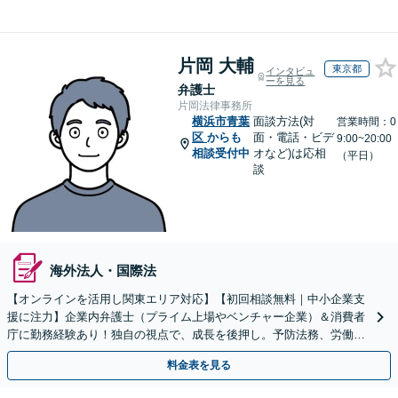
片岡 大輔
東京都
インタビュ
ーを見る
弁護士
片岡法律事務所
横浜市青葉
面談方法(対
営業時間：0
区
からも
面・電話・ビデ
9:00~20:00
相談受付中
オなど)は応相
（平日）
談
海外法人・国際法
【オンラインを活用し関東エリア対応】【初回相談無料｜中小企業支
援に注力】企業内弁護士（プライム上場やベンチャー企業）＆消費者
庁に勤務経験あり！独自の視点で、成長を後押し。予防法務、労働問
題、債権回収、コンプラ、会社設立・事業再編等幅広く対応
料金表を見る