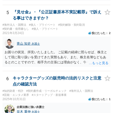
でしょう。
5
『見せ金』・『公正証書原本不実記載罪』で訴え
る事はできますか？
#海外法人・国際法
#個人・プライベート
#契約解除・契約取消
#契約書・借用書なし
#個人・プライベート
2021年3月24日
役にたった
2
青山 知史
弁護士
お困りの状況、拝見いたしました。 ご記載の経緯に照らせば、株主と
して現に取り扱いを受けてきた実態もあり、また、株主名簿などもあ
るとのことですので、相手方の主張には理由がなく、争う余地はある
かと思われます。 相手方が任意に主張の撤回をしないのであれば、株
主手の地位確認請求を訴訟などで実施し、正式に権利関係を明らかに
することも考えられます。 また、仮に株式の割り当てがなされていな
6
キャラクターグッズの販売時の法的リスクと注意
いとのことであれば、出資契約の前提が果たされていないことになり
点の確認方法
ますので、債務不履行を理由に契約を解除し、100万円の返金を要求す
#知的財産・特許
#契約書作成・リーガルチェック
#海外法人・国際法
ることも考えられるかと思慮いたします。 この他、持ち株比率などに
#芸能・エンタメ業界
#スタートアップ・新規事業
もよりますが、過半数を確保できるのであれば、相手方の解任請求を
2025年10月31日
役にたった
1
実施し、相手方を当該会社から排除する方法も出て着うるかと思慮い
企業法務に強い弁護士
たします。 いずれの手段をとるとしても、当時のやり取りや契約内
並木 重伸
弁護士
容、相手方の主張内容などによっても、とるべき手段が異なってきま