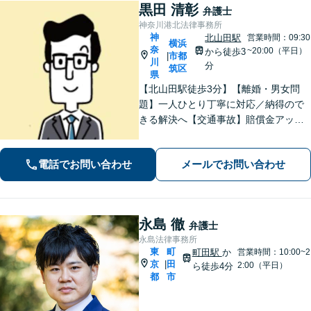
黒田 清彰
弁護士
神奈川港北法律事務所
神
北山田駅
営業時間：09:30
横浜
奈
~20:00（平日）
から徒歩3
市都
|
川
分
筑区
県
【北山田駅徒歩3分】【離婚・男女問
題】一人ひとり丁寧に対応／納得ので
きる解決へ【交通事故】賠償金アップ
などに努めます。保険会社との交渉や
手続きはお任せ【借金・債務整理】手
電話でお問い合わせ
メールでお問い合わせ
続きはもちろん、再発防止策や今後の
生活のフォローも行います。
永島 徹
弁護士
永島法律事務所
東
町
町田駅
か
営業時間：10:00~2
京
田
|
2:00（平日）
ら徒歩4分
都
市