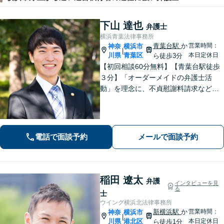
下山 達也
弁護士
横浜青葉法律事務所
青葉台駅
か
営業時間：
神奈
横浜市
|
川県
青葉区
本日定休日
ら徒歩3分
【初回相談60分無料】【青葉台駅徒歩
３分】「オーダーメイドの弁護士活
動」を理念に、不貞慰謝料請求などの
離婚問題をはじめ、私生活で生じるさ
まざまな悩みに寄り添います！一人ひ
とりに最適な解決策をご提案。借金・
債務整理は何度でも相談無料【夜間・
電話で面談予約
メールで面談予約
土日相談可】
稲田 遼太
弁護
インタビューを見
る
士
ウイング横浜北法律事務所
新横浜駅
か
営業時間：
神奈
横浜市
|
川県
港北区
本日定休日
ら徒歩1分