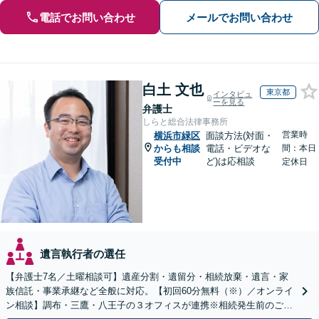
電話でお問い合わせ
メールでお問い合わせ
白土 文也
東京都
インタビュ
ーを見る
弁護士
しらと総合法律事務所
営業時
横浜市緑区
面談方法(対面・
からも相談
電話・ビデオな
間：本日
受付中
ど)は応相談
定休日
遺言執行者の選任
【弁護士7名／土曜相談可】遺産分割・遺留分・相続放棄・遺言・家
族信託・事業承継など全般に対応。【初回60分無料（※）／オンライ
ン相談】調布・三鷹・八王子の３オフィスが連携※相続発生前のご相