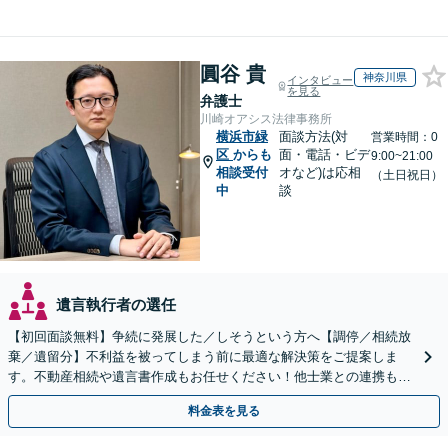
圓谷 貴
神奈川県
インタビュー
を見る
弁護士
川崎オアシス法律事務所
横浜市緑
面談方法(対
営業時間：0
区
からも
面・電話・ビデ
9:00~21:00
相談受付
オなど)は応相
（土日祝日）
中
談
遺言執行者の選任
【初回面談無料】争続に発展した／しそうという方へ【調停／相続放
棄／遺留分】不利益を被ってしまう前に最適な解決策をご提案しま
す。不動産相続や遺言書作成もお任せください！他士業との連携も可
能
料金表を見る