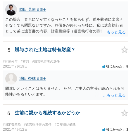
岡田 晃朝
弁護士
この場合、直ちに父が亡くなったことを知らせず、弟を葬儀に出席さ
せなくても問題ないですか。葬儀をが終わった後に、私は遺言執行者
として弟に遺言書の内容、財産目録等（遺言執行者の職務）を知らせ
ればよいですか。 葬儀は喪主が主催する行事ですから、誰を参加させ
るかは喪主の自由です。 呼ばなくてもかまいません。 そもそも、そう
いう法律関係にありません。 遺言の内容と遺産の総額の通知、公正証
5
贈与された土地は特有財産？
書でない場合は遺言の検認については、執行者に通知義務があるの
で、対応しましょう。 そのあとは遺留分の請求などがあればそれへの
#財産分与
#審判
#遺言執行者の選任
対応となるでしょう。
2021年7月19日
役にたった
5
澤田 奈穗
弁護士
間違いということはありません。 ただ、ご主人の主張が認められる可
能性があるといえます。
6
生前に親から相続するかどうか
#固定資産税
#遺言執行者の選任
#口座凍結解除
2021年4月12日
役にたった
3