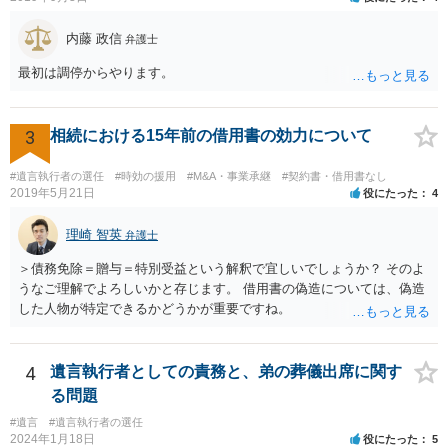
内藤 政信
弁護士
最初は調停からやります。
3
相続における15年前の借用書の効力について
#遺言執行者の選任
#時効の援用
#M&A・事業承継
#契約書・借用書なし
2019年5月21日
役にたった
4
理崎 智英
弁護士
＞債務免除＝贈与＝特別受益という解釈で宜しいでしょうか？ そのよ
うなご理解でよろしいかと存じます。 借用書の偽造については、偽造
した人物が特定できるかどうかが重要ですね。
4
遺言執行者としての責務と、弟の葬儀出席に関す
る問題
#遺言
#遺言執行者の選任
2024年1月18日
役にたった
5