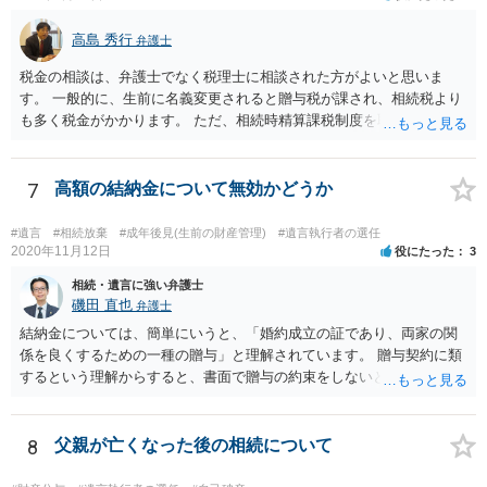
高島 秀行
弁護士
税金の相談は、弁護士でなく税理士に相談された方がよいと思いま
す。 一般的に、生前に名義変更されると贈与税が課され、相続税より
も多く税金がかかります。 ただ、相続時精算課税制度を取れば、実質
的に相続税と同等の税金で済む可能性があります。 実際に税理士にど
ういう場合にどれくらい税金がかかるか計算してもらって どういう方
針を取るか決められたらよいと思います。
7
高額の結納金について無効かどうか
#遺言
#相続放棄
#成年後見(生前の財産管理)
#遺言執行者の選任
2020年11月12日
役にたった
3
相続・遺言に強い弁護士
磯田 直也
弁護士
結納金については、簡単にいうと、「婚約成立の証であり、両家の関
係を良くするための一種の贈与」と理解されています。 贈与契約に類
するという理解からすると、書面で贈与の約束をしないと相手方は支
払いを請求できません。 反面、実際に支払ったあとから返金を求める
ことは困難です。 くれぐれも今後お気をつけください。 弁護士に対応
を依頼されるのも悪くはありませんが、感情的な理由が強いと思いま
8
父親が亡くなった後の相続について
すので法的観点から説得を試みても解決は難しいように思います。