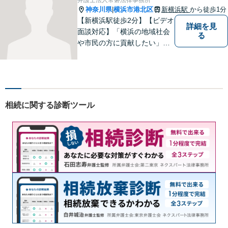
神奈川県
横浜市港北区
新横浜駅
から徒歩1分
|
【新横浜駅徒歩2分】【ビデオ
詳細を見
面談対応】「横浜の地域社会
る
や市民の方に貢献したい」を
モットーに、すべてのご相談
者様に寄り添います。少しで
もご相談者様の人生のサポー
トができるよう全力を尽くし
ます。事務所一丸となって法
相続に関する診断ツール
律トラブルの解決を目指しま
す。