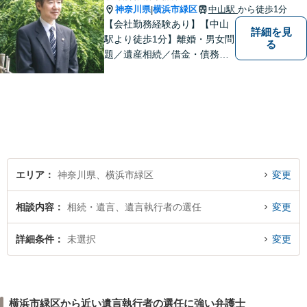
神奈川県
横浜市緑区
中山駅
から徒歩1分
|
【会社勤務経験あり】【中山
詳細を見
駅より徒歩1分】離婚・男女問
る
題／遺産相続／借金・債務整
理／刑事事件。弁護士は特別
な人間ではありませんし、法
律事務所は生活の中で発生す
る身近な問題を相談いただく
場所です。お気軽にご相談く
ださい。
エリア
神奈川県、横浜市緑区
変更
相談内容
相続・遺言、遺言執行者の選任
変更
詳細条件
未選択
変更
横浜市緑区から近い遺言執行者の選任に強い弁護士