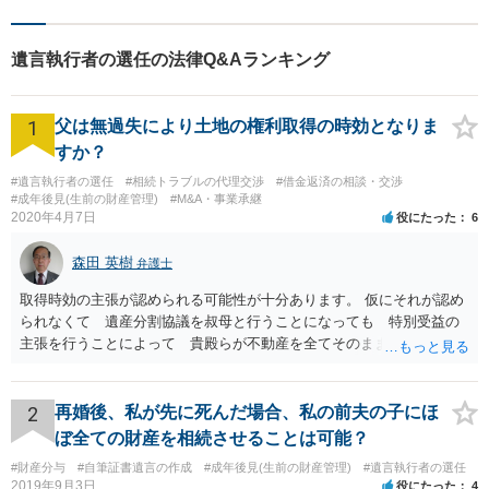
遺言執行者の選任の法律Q&Aランキング
1
父は無過失により土地の権利取得の時効となりま
すか？
#遺言執行者の選任
#相続トラブルの代理交渉
#借金返済の相談・交渉
#成年後見(生前の財産管理)
#M&A・事業承継
2020年4月7日
役にたった
6
森田 英樹
弁護士
取得時効の主張が認められる可能性が十分あります。 仮にそれが認め
られなくて 遺産分割協議を叔母と行うことになっても 特別受益の
主張を行うことによって 貴殿らが不動産を全てそのまま取得できる
ことが可能でしょう。
2
再婚後、私が先に死んだ場合、私の前夫の子にほ
ぼ全ての財産を相続させることは可能？
#財産分与
#自筆証書遺言の作成
#成年後見(生前の財産管理)
#遺言執行者の選任
2019年9月3日
役にたった
4