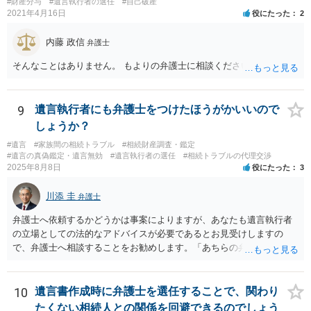
#財産分与
#遺言執行者の選任
#自己破産
2021年4月16日
役にたった
2
内藤 政信
弁護士
そんなことはありません。 もよりの弁護士に相談ください。
9
遺言執行者にも弁護士をつけたほうがかいいので
しょうか？
#遺言
#家族間の相続トラブル
#相続財産調査・鑑定
#遺言の真偽鑑定・遺言無効
#遺言執行者の選任
#相続トラブルの代理交渉
2025年8月8日
役にたった
3
川添 圭
弁護士
弁護士へ依頼するかどうかは事案によりますが、あなたも遺言執行者
の立場としての法的なアドバイスが必要であるとお見受けしますの
で、弁護士へ相談することをお勧めします。「あちらの弁護士」（元
嫁と娘の弁護士のことでしょうか）へ聴いても、自分に有利な主張や
誘導しかしてこないと思います。
10
遺言書作成時に弁護士を選任することで、関わり
たくない相続人との関係を回避できるのでしょう