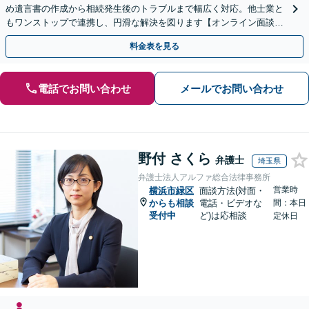
め遺言書の作成から相続発生後のトラブルまで幅広く対応。他士業と
もワンストップで連携し、円滑な解決を図ります【オンライン面談対
応】【出張相談OK】
料金表を見る
電話でお問い合わせ
メールでお問い合わせ
野付 さくら
弁護士
埼玉県
弁護士法人アルファ総合法律事務所
営業時
横浜市緑区
面談方法(対面・
からも相談
電話・ビデオな
間：本日
受付中
ど)は応相談
定休日