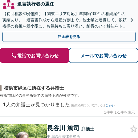
遺言執行者の選任
【初回相談60分無料】【関東エリア対応】年間約100件の相続案件の
実績あり。「遺言書作成から遺産分割まで」他士業と連携して、依頼
者様の負担を最小限に。お気持ちに寄り添い、納得のいく解決をトー
タル・サポート【当日・夜間（18時まで）の相談可】
料金表を見る
電話でお問い合わせ
メールでお問い合わせ
横浜市緑区に所在する弁護士
横浜市緑区の事務所等での面談予約が可能です。
1
人の弁護士が見つかりました
(検索結果について詳しくは
こちら
)
1件中 1-1件を表示
長谷川 篤司
弁護士
中山総合法律事務所