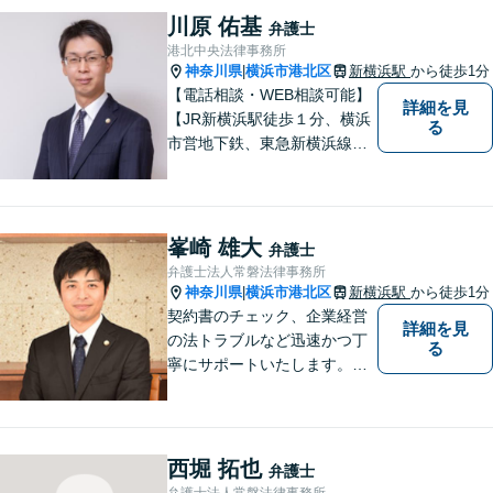
て問題解決を図る所存です。
川原 佑基
弁護士
法律上の問題に巻き込まれた
港北中央法律事務所
際は、お一人で悩まずにお気
神奈川県
横浜市港北区
新横浜駅
から徒歩1分
|
軽にご相談ください。
【電話相談・WEB相談可能】
詳細を見
【JR新横浜駅徒歩１分、横浜
る
市営地下鉄、東急新横浜線新
横浜駅徒歩２分】【事故分野
に特化し、特に交通事故は通
算500件以上の解決実績あ
り】
峯崎 雄大
弁護士
弁護士法人常磐法律事務所
神奈川県
横浜市港北区
新横浜駅
から徒歩1分
|
契約書のチェック、企業経営
詳細を見
の法トラブルなど迅速かつ丁
る
寧にサポートいたします。ど
んな些細なお悩みでもまずは
ご相談ください！
西堀 拓也
弁護士
弁護士法人常磐法律事務所