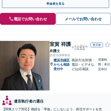
談など有料相談になるものもございます。
料金表を見る
電話でお問い合わせ
メールでお問い合わせ
室賀 祥護
東京都
インタビュ
ーを見る
弁護士
室賀法律事務所
営業時
横浜市緑区
面談方法(対面・
からも相談
電話・ビデオな
間：本日
受付中
ど)は応相談
定休日
遺言執行者の選任
【関東エリア対応】相続を「争族」にしないよう、終活サポートを含