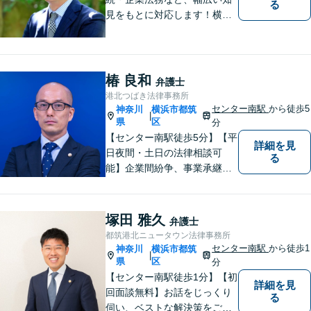
る
見をもとに対応します！横
浜・川崎・町田等からもアク
セスが良い地域密着型の事務
所です【破産管財人経験あ
り】負債総額数億円の倒産申
椿 良和
弁護士
立ての実績あり【完全個室】
港北つばき法律事務所
【青葉台駅1分】【複数弁護士
センター南駅
から徒歩5
神奈川
横浜市都筑
|
在籍】
県
区
分
【センター南駅徒歩5分】【平
詳細を見
日夜間・土日の法律相談可
る
能】企業間紛争、事業承継・
後継者問題その他の企業法務
から、インターネットによる
中傷・プライバシー・著作権
塚田 雅久
弁護士
被害、いじめ、離婚・相続、
都筑港北ニュータウン法律事務所
不動産に関わる紛争その他の
センター南駅
から徒歩1
神奈川
横浜市都筑
|
個人法務まで幅広い分野の対
県
区
分
応が可能です。
【センター南駅徒歩1分】【初
詳細を見
回面談無料】お話をじっくり
る
伺い、ベストな解決策をご一