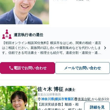
遺言執行者の選任
【初回オンライン相談30分無料】横浜市をはじめ、関東の相続・遺言
はご相談ください。親族間の話し合いや書類集めなどを代行いたしま
す。信頼できる司法書士・税理士も紹介可。遺産分割・遺留分・遺言
書作成など幅広く対応【当日・夜間面談応相談】
電話でお問い合わせ
メールでお問い合わせ
佐々木 博征
弁護士
青葉台法律事務所
神奈川県
横浜市青葉区
青葉台駅
から徒歩1分
|
【講演実績多数】離婚・相
詳細を見
続・企業法務など、幅広い知