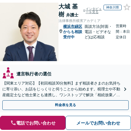
大城 基
神奈川県
インタビュ
ーを見る
樹
弁護士
法律事務所横濱アカデミア
営業時
横浜市緑区
面談方法(対面・
からも相談
電話・ビデオな
間：本日
受付中
ど)は応相談
定休日
遺言執行者の選任
【関東エリア対応】【初回相談30分無料】まず相談者さまのお気持ち
に寄り添い、お話をじっくりと伺うことから始めます。税理士や不動
産鑑定士など他士業とも連携し、ワンストップで解決「相続放棄／遺
言書作成／遺留分侵害額請求／使い込み・寄与分など」
料金表を見る
電話でお問い合わせ
メールでお問い合わせ