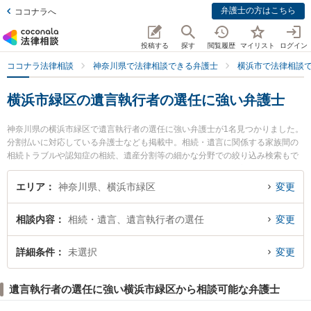
弁護士の方はこちら
ココナラへ
投稿する
探す
閲覧履歴
マイリスト
ログイン
ココナラ法律相談
神奈川県で法律相談できる弁護士
横浜市で法律相談
横浜市緑区の遺言執行者の選任に強い弁護士
神奈川県の横浜市緑区で遺言執行者の選任に強い弁護士が1名見つかりました。
分割払いに対応している弁護士なども掲載中。相続・遺言に関係する家族間の
相続トラブルや認知症の相続、遺産分割等の細かな分野での絞り込み検索もで
き便利です。特に中山総合法律事務所の長谷川 篤司弁護士のプロフィール情報
や弁護士費用、強みなどが注目されています。『横浜市緑区で土日や夜間に発
エリア
神奈川県、横浜市緑区
変更
生した遺言執行者の選任のトラブルを今すぐに弁護士に相談したい』『遺言執
行者の選任のトラブル解決の実績豊富な近くの弁護士を検索したい』『初回相
相談内容
相続・遺言、遺言執行者の選任
変更
談無料で遺言執行者の選任を法律相談できる横浜市緑区内の弁護士に相談予約
したい』などでお困りの相談者さんにおすすめです。
詳細条件
未選択
変更
遺言執行者の選任に強い横浜市緑区から相談可能な弁護士