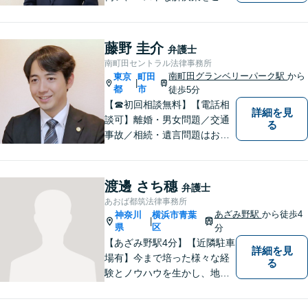
緒に考えさせていただきま
す。【夜間／休日対応可能】
難解な用語は極力用いずに平
藤野 圭介
弁護士
易かつ具体的な説明を心がけ
南町田セントラル法律事務所
ていますので、まずは一度お
南町田グランベリーパーク駅
から
東京
町田
|
気軽にご相談頂ければと思い
都
市
徒歩5分
ます。
【☎︎初回相談無料】【電話相
詳細を見
談可】離婚・男女問題／交通
る
事故／相続・遺言問題はお任
せください。相談対応実績30
00件以上。豊富な経験を活か
し、依頼者様にとって最適な
渡邊 さち穗
弁護士
解決を目指します【休日・夜
あおば都筑法律事務所
間対応可】【完全個室で相
あざみ野駅
から徒歩4
神奈川
横浜市青葉
|
談】【南町田グランベリーパ
県
区
分
ーク駅5分】
【あざみ野駅4分】【近隣駐車
詳細を見
場有】今まで培った様々な経
る
験とノウハウを生かし、地域
のお客様に寄り添い、実現可
能な最善の結論を共に目指し