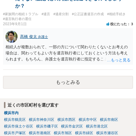
か？
#家族間の相続トラブル
#遺言
#遺産分割
#公正証書遺言の作成
#相続手続き
#遺言執行者の選任
2023年9月1日
役にたった
3
髙橋 俊太
弁護士
相続人が複数おられて、一部の方について関わりたくないとお考えの
場合は、関わってもよい方を遺言執行者にしておくという方法も考え
られます。もちろん、弁護士を遺言執行者に指定することもできます
が、（関わってもよい）相続人を遺言執行者に指定しておいて、その
方に再委任の権限を付与しておくという方法もあります。 一度、弁護
士に直接ご相談されることをお勧めいたします。
もっとみる
近くの市区町村を選び直す
横浜市内
横浜市鶴見区
横浜市神奈川区
横浜市西区
横浜市中区
横浜市南区
横浜市保土ケ谷区
横浜市磯子区
横浜市金沢区
横浜市港北区
横浜市戸塚区
横浜市港南区
横浜市旭区
横浜市緑区
横浜市瀬谷区