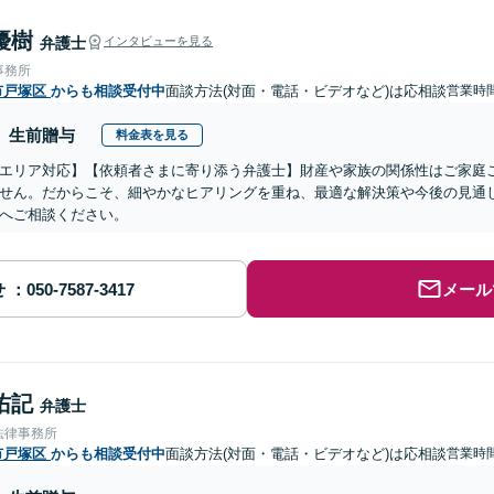
優樹
弁護士
インタビューを見る
事務所
市戸塚区
からも相談受付中
面談方法(対面・電話・ビデオなど)は応相談
営業時
生前贈与
料金表を見る
エリア対応】【依頼者さまに寄り添う弁護士】財産や家族の関係性はご家庭
せん。だからこそ、細やかなヒアリングを重ね、最適な解決策や今後の見通
へご相談ください。
せ
メール
佑記
弁護士
法律事務所
市戸塚区
からも相談受付中
面談方法(対面・電話・ビデオなど)は応相談
営業時間