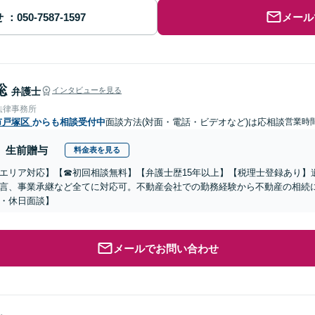
せ
メール
聡
弁護士
インタビューを見る
法律事務所
市戸塚区
からも相談受付中
面談方法(対面・電話・ビデオなど)は応相談
営業時
生前贈与
料金表を見る
エリア対応】【☎︎初回相談無料】【弁護士歴15年以上】【税理士登録あり
言、事業承継など全てに対応可。不動産会社での勤務経験から不動産の相続
・休日面談】
メールでお問い合わせ