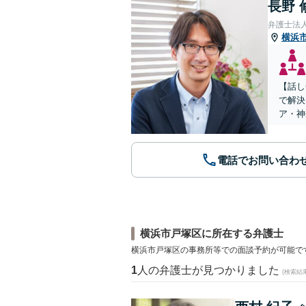
長野 
弁護士法
横浜
【話し
で解決
ア・神
電話でお問い合わ
横浜市戸塚区に所在する弁護士
横浜市戸塚区の事務所等での面談予約が可能で
1
人の弁護士が見つかりました
(検索結