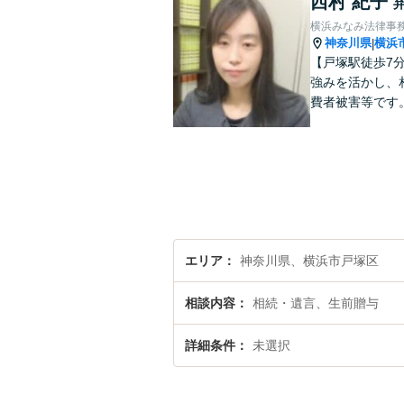
西村 紀子
横浜みなみ法律事
神奈川県
横浜
|
【戸塚駅徒歩7
強みを活かし、
費者被害等です
エリア
神奈川県、横浜市戸塚区
相談内容
相続・遺言、生前贈与
詳細条件
未選択