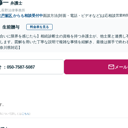
修一
弁護士
人長野法律事務所
市戸塚区
からも相談受付中
面談方法(対面・電話・ビデオなど)は応相談
営業時間
生前贈与
料金表を見る
合いに限界を感じたら】相続診断士の資格を持つ弁護士が、他士業と連携し
します。図解を用いた丁寧な説明で複雑な事情を紐解き、最後は握手で終わ
奈川県対応】
せ
メール
す。
果について詳しくは
こちら
)