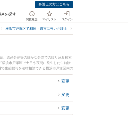
弁護士の方はこちら
&Aを探す
閲覧履歴
マイリスト
ログイン
横浜市戸塚区で相続・遺言に強い弁護士
横浜市戸塚区で生前贈与に強い弁
相続、遺産分割等の細かな分野での絞り込み検索
『横浜市戸塚区で土日や夜間に発生した生前贈
料で生前贈与を法律相談できる横浜市戸塚区内の
変更
変更
変更