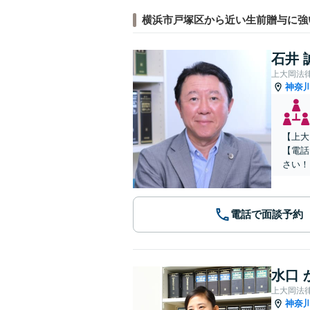
横浜市戸塚区から近い生前贈与に強
石井 
上大岡法
神奈
【上大
【電話
さい！
電話で面談予約
水口 
上大岡法
神奈