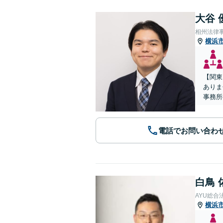
大谷 
相州法律
横浜
【関東
ありま
事務所
電話でお問い合わ
白鳥 
AYU総合
横浜