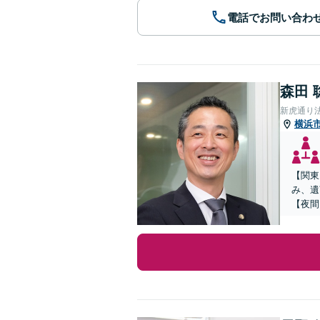
電話でお問い合わ
森田 
新虎通り
横浜
【関東
み、遺
【夜間