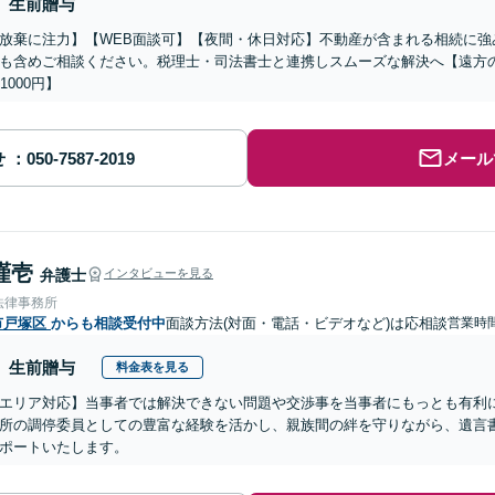
生前贈与
放棄に注力】【WEB面談可】【夜間・休日対応】不動産が含まれる相続に強
も含めご相談ください。税理士・司法書士と連携しスムーズな解決へ【遠方
1000円】
せ
メール
謹壱
弁護士
インタビューを見る
法律事務所
市戸塚区
からも相談受付中
面談方法(対面・電話・ビデオなど)は応相談
営業時間
生前贈与
料金表を見る
エリア対応】当事者では解決できない問題や交渉事を当事者にもっとも有利
所の調停委員としての豊富な経験を活かし、親族間の絆を守りながら、遺言
ポートいたします。