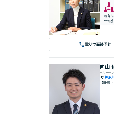
遺言作
の連携
電話で面談予約
向山 
ベリーベ
神奈
【離婚・