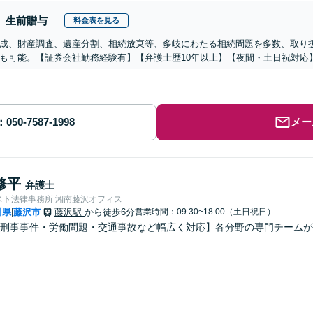
生前贈与
料金表を見る
成、財産調査、遺産分割、相続放棄等、多岐にわたる相続問題を多数、取り
も可能。【証券会社勤務経験有】【弁護士歴10年以上】【夜間・土日祝対応
メー
修平
弁護士
スト法律事務所 湘南藤沢オフィス
川県
藤沢市
藤沢駅
から徒歩6分
営業時間：09:30~18:00（土日祝日）
|
刑事事件・労働問題・交通事故など幅広く対応】各分野の専門チームが