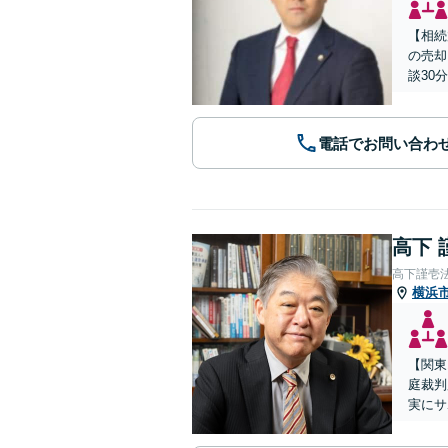
【相続
の売却
談30分
電話でお問い合わ
高下 
高下謹壱
横浜
【関東
庭裁判
実にサ