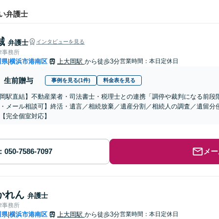
い弁護士
誠
弁護士
インタビューを見る
律事務所
川県
横浜市港南区
上大岡駅
から徒歩3分
営業時間：本日定休日
|
生前贈与
事例を見る(1件)
料金表を見る
岡駅直結】不動産業者・司法書士・税理士との連携「調停や裁判になる前段
・メール相談可】終活・遺言／相続放棄／遺産分割／相続人の調査／遺留分
【完全個室対応】
メー
かれん
弁護士
律事務所
川県
横浜市港南区
上大岡駅
から徒歩3分
営業時間：本日定休日
|