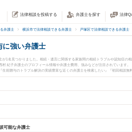
法律相談を投稿する
弁護士を探す
法律Q
る弁護士
横浜市で法律相談できる弁護士
戸塚区で法律相談できる弁護士
与に強い弁護士
士が1名見つかりました。相続・遺言に関係する家族間の相続トラブルや認知症の
西村 紀子弁護士のプロフィール情報や弁護士費用、強みなどが注目されています。
『生前贈与のトラブル解決の実績豊富な近くの弁護士を検索したい』『初回相談無
者さんにおすすめです。
談可能な弁護士