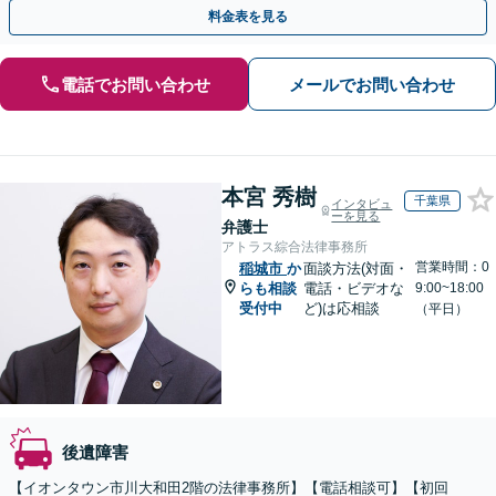
間や休日相談可】
料金表を見る
電話でお問い合わせ
メールでお問い合わせ
本宮 秀樹
千葉県
インタビュ
ーを見る
弁護士
アトラス綜合法律事務所
営業時間：0
稲城市
か
面談方法(対面・
らも相談
電話・ビデオな
9:00~18:00
受付中
ど)は応相談
（平日）
後遺障害
【イオンタウン市川大和田2階の法律事務所】【電話相談可】【初回