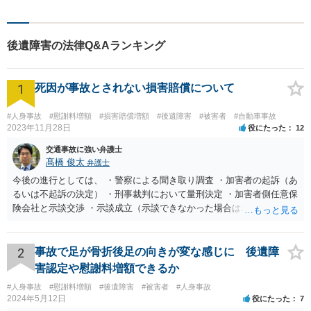
後遺障害の法律Q&Aランキング
1
死因が事故とされない損害賠償について
#人身事故
#慰謝料増額
#損害賠償増額
#後遺障害
#被害者
#自動車事故
2023年11月28日
役にたった
12
交通事故に強い弁護士
髙橋 俊太
弁護士
今後の進行としては、 ・警察による聞き取り調査 ・加害者の起訴（あ
るいは不起訴の決定） ・刑事裁判において量刑決定 ・加害者側任意保
険会社と示談交渉 ・示談成立（示談できなかった場合は裁判） となり
ます。なお、警察では、お母様の生前のご様子やご遺族の被害感情、
加害者に対する処罰感情など尋ねられるはずですので、率直にお答え
になるとよいと思います。
2
事故で足が骨折後足の向きが変な感じに 後遺障
害認定や慰謝料増額できるか
#人身事故
#慰謝料増額
#後遺障害
#被害者
#人身事故
2024年5月12日
役にたった
7