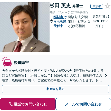
杉田 英史
弁護士
東京都
弁護士法人みなと法律事務所
営業時間：1
稲城市
か
面談方法(対面・
らも相談
電話・ビデオな
0:00~19:00
受付中
ど)は応相談
（平日）
後遺障害
★全国から相談受付・来所不要・WEB面談OK★【賠償額を約2倍に増
額など実績豊富】【弁護士歴10年】保険会社との交渉、損害賠償金の
増額、治療費打ち切り、ご家族での事故など、対応いたします。お早
めにご相談ください【初回相談・着手金無料】
料金表を見る
電話でお問い合わせ
メールでお問い合わせ