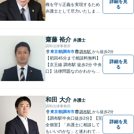
詳細を見
権を守り正義を実現するため
る
弁護士として尽力いたしま
す。離婚、相続、交通事故な
どお気軽にご相談ください。
齋藤 裕介
弁護士
調和法律事務所
東京都
調布市
調布駅
から徒歩2分
|
【初回45分まで相談料無料】
詳細を見
【京王線 調布駅 徒歩2分 中央
る
口】法律問題なのかわからな
いようなお悩みであっても、
ご相談いただければ具体的な
見通しをご案内することが可
能です。 おひとりで悩まず、
和田 大介
弁護士
まずはご相談ください。
調和法律事務所
東京都
調布市
調布駅
から徒歩2分
|
【調布駅中央口徒歩2分】【完
詳細を見
全個室】「弁護士に相談して
る
もいいのかな」と迷われてい