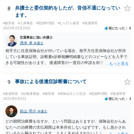
8
弁護士と委任契約をしたが、音信不通になってい
ます。
#被害者
#人身事故
#慰謝料増額
#むち打ち被害
#後遺障害
2023年10月24日
役にたった
5
交通事故に強い弁護士
清水 卓
弁護士
相手方に任意保険会社が付いている場合、相手方任意保険会社が所持
している事故証明、診断書•診療報酬明細書などのコピーなどを入手で
きる可能性があります。 後遺障害の一度目の申請を相手方任意保険会
社を通じて行なっている場合（事前認定）、後遺障害診断書や認定結
果と認定理由書も相手方任意保険会社から入手できる可能性がありま
す。 これらが難しくても、通院していた病院のカルテを取り付けるこ
9
事故による後遺症診断書について
と等で代替が可能な場合もあります。 事故からどの程度期間が経過し
ているがが定かではありませんが、昨年４月から既に１年半年程度経
#後遺障害
#自動車事故
#被害者
#保険会社との交渉
#慰謝料増額
#後遺障害
過しており、時効なども意識しながら対応をしておきたいところで
2022年6月6日
役にたった
3
す。 待っていても事態が打開しない可能性もあるため、依頼の対応が
可能な弁護士に個別に問い合わせ、上記の方法等を参考に進め方を相
佐山 亮介
弁護士
談してみるのが望ましいかもしれません。
どの期間治療費を出すか、という問題はありますが、保険会社からあ
なたへの治療費の支払期限は本来存在しないはずです。もし急かされ
ているなら騙されています。うまく丸め込まれないようご注意下さ