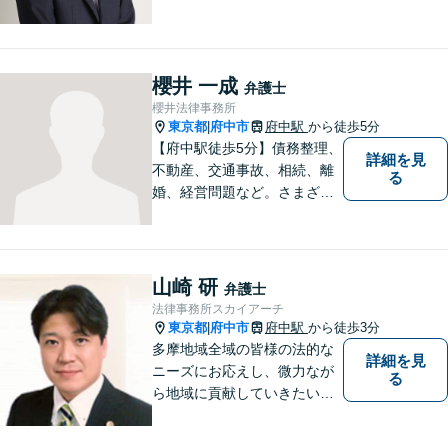
る方は私にご相談ください。
ご依頼者様のお話を丁寧に聞
き、的確なアドバイスで「不
安」を「安心」に変えられる
櫻井 一成
弁護士
よう尽力いたします。
櫻井法律事務所
東京都
府中市
府中駅
から徒歩5分
|
【府中駅徒歩5分】債務整理、
詳細を見
不動産、交通事故、相続、離
る
婚、経営問題など。さまざま
な法律トラブルに関するお悩
みに丁寧に対応いたします。
依頼者さまの状況を十分にヒ
アリングし、あらゆる観点か
山崎 研
弁護士
ら解決策をご提案します。お
法律事務所スカイアーチ
気軽にご相談ください。
東京都
府中市
府中駅
から徒歩3分
|
多摩地域全域の皆様の法的な
詳細を見
ニーズにお応えし、微力なが
る
ら地域に貢献していきたいと
考えています。