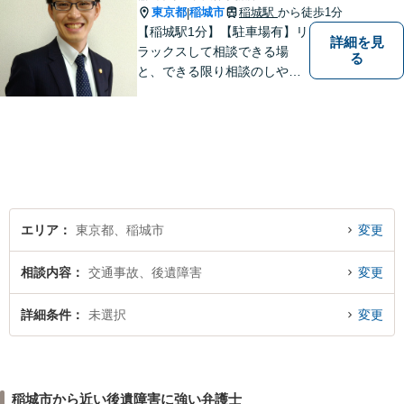
東京都
稲城市
稲城駅
から徒歩1分
|
【稲城駅1分】【駐車場有】リ
詳細を見
ラックスして相談できる場
る
と、できる限り相談のしやす
い雰囲気作りを心がけており
ますので、手遅れになる前
に、まずは気兼ねなくご相談
ください。 ご相談・ご依頼い
ただいた際には、精一杯サポ
ートいたします。
エリア
東京都、稲城市
変更
相談内容
交通事故、後遺障害
変更
詳細条件
未選択
変更
稲城市から近い後遺障害に強い弁護士