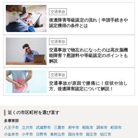
合によっては交渉を任せた方がいいかもしれません。
交通事故
後遺障害等級認定の流れ｜申請手続きや
認定獲得の条件とは
交通事故
交通事故で物忘れになったのは高次脳機
能障害？慰謝料や等級認定のポイントも
解説
交通事故
交通事故が原因で腰痛に！症状や治し
方、後遺障害認定について解説！
近くの市区町村を選び直す
多摩東部
八王子市
立川市
武蔵野市
三鷹市
府中市
昭島市
調布市
町田市
小金井市
小平市
日野市
東村山市
国分寺市
国立市
狛江市