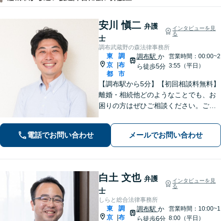
安川 愼二
弁護
インタビューを見
る
士
調布武蔵野の森法律事務所
東
調
調布駅
か
営業時間：00:00~2
京
布
|
3:55（平日）
ら徒歩5分
都
市
【調布駅から5分】【初回相談料無料】
離婚・相続他どのようなことでも、お
困りの方はぜひご相談ください。ご連
絡いただいた際には弁護士が直接対応
させていただきます。
電話でお問い合わせ
メールでお問い合わせ
白土 文也
弁護
インタビューを見
る
士
しらと総合法律事務所
東
調
調布駅
か
営業時間：10:00~1
京
布
|
8:00（平日）
ら徒歩6分