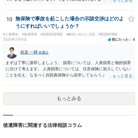
い。 診療内科の費用を払ってもらえるかどうかは絶対の保証はありま
せんが、受診したならば提出すべきです。
10
無保険で事故を起こした場合の示談交渉はどのよ
うにすればいいでしょうか？
#人身事故
#後遺障害
#損害賠償増額
#解決に向けた示談
#慰謝料増額
2020年2月4日
役にたった
5
前原 一輝
弁護士
まずは丁寧に謝罪しましょう。 損害については、人身損害と物的損害
に分けて考えます。 人身損害については、任意保険に加入していない
ことを伝え、なるべく自賠責保険から請求してもらうようお願いして
ください。 また、治療については、健康保険を使ってもらうようにお
願いしてください。 物的損害については、請求の根拠を精査する必要
があり、写真や見積書を送ってもらい、請求金額が正当化をちゃんと
もっとみる
チェックする必要があります。 相談者様の資力がどれだけあるのかは
分かりませんが、資力に応じた対応をして行くほかありません。 訴訟
にならないようにするには、被害者の納得するような金額を提示する
しかありません。ご相談者様の誠意が伝わっているかや、 被害者のキ
ャラクターの問題もあるので、どうすればよいのかという正解はあり
後遺障害に関連する法律相談コラム
ません。どのように対応しても、訴訟に持っていく人もいます。 一人
で交渉をすることは相当大変だと思うので、弁護士に面談のうえ、場