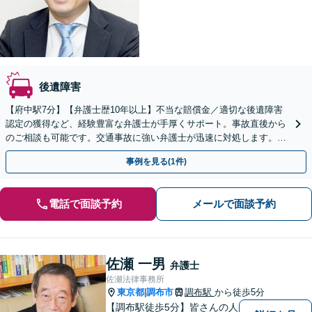
後遺障害
【府中駅7分】【弁護士歴10年以上】不当な賠償金／適切な後遺障害
認定の獲得など、経験豊富な弁護士が手厚くサポート。事故直後から
のご相談も可能です。交通事故に強い弁護士が迅速に対処します。
【夜間・休日の対応可能】【オンライン面談可能】
事例を見る(1件)
電話で面談予約
メールで面談予約
佐瀬 一男
弁護士
佐瀬法律事務所
東京都
調布市
調布駅
から徒歩5分
|
【調布駅徒歩5分】皆さんの人