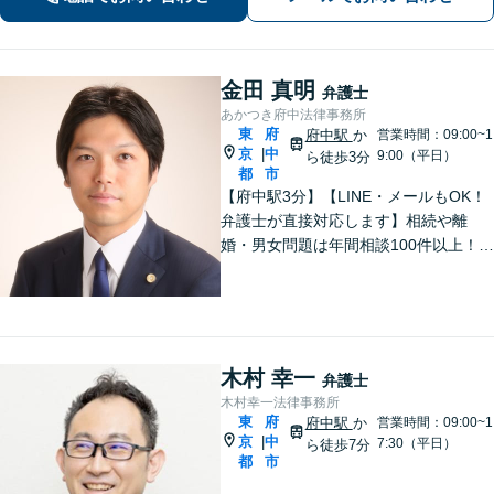
気軽にご相談ください【調布駅4分】
金田 真明
弁護士
あかつき府中法律事務所
東
府
府中駅
か
営業時間：09:00~1
京
中
|
9:00（平日）
ら徒歩3分
都
市
【府中駅3分】【LINE・メールもOK！
弁護士が直接対応します】相続や離
婚・男女問題は年間相談100件以上！慰
謝料請求の実績豊富です。借金・債務
整理もお任せを。破産管財人経験のあ
る弁護士がスピード解決します。【初
回面談は無料】
木村 幸一
弁護士
木村幸一法律事務所
東
府
府中駅
か
営業時間：09:00~1
京
中
|
7:30（平日）
ら徒歩7分
都
市