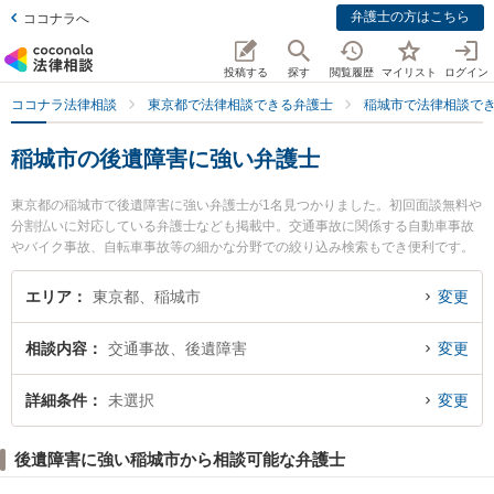
弁護士の方はこちら
ココナラへ
投稿する
探す
閲覧履歴
マイリスト
ログイン
ココナラ法律相談
東京都で法律相談できる弁護士
稲城市で法律相談で
稲城市の後遺障害に強い弁護士
東京都の稲城市で後遺障害に強い弁護士が1名見つかりました。初回面談無料や
分割払いに対応している弁護士なども掲載中。交通事故に関係する自動車事故
やバイク事故、自転車事故等の細かな分野での絞り込み検索もでき便利です。
特に稲城オリーブ法律事務所の今村 雄人弁護士のプロフィール情報や弁護士費
用、強みなどが注目されています。『稲城市で土日や夜間に発生した後遺障害
エリア
東京都、稲城市
変更
のトラブルを今すぐに弁護士に相談したい』『後遺障害のトラブル解決の実績
豊富な近くの弁護士を検索したい』『初回相談無料で後遺障害を法律相談でき
相談内容
交通事故、後遺障害
変更
る稲城市内の弁護士に相談予約したい』などでお困りの相談者さんにおすすめ
です。
詳細条件
未選択
変更
後遺障害に強い稲城市から相談可能な弁護士