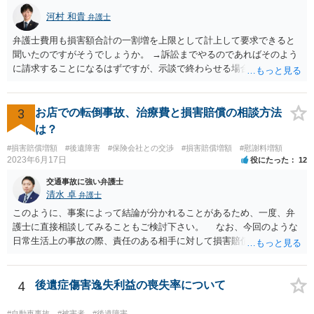
河村 和貴
弁護士
弁護士費用も損害額合計の一割増を上限として計上して要求できると
聞いたのですがそうでしょうか。 →訴訟までやるのであればそのよう
に請求することになるはずですが、示談で終わらせる場合には、そこ
は譲歩させられることが多いように思います。 LAC基準の弁護士さん
ならほとんど充足できるか多くが返ってくるイメージなので頼むのも
いいかなと思うのですが。 →LAC基準でもそうかもしれませんし、交
3
お店での転倒事故、治療費と損害賠償の相談方法
通事故事案ではより定額の費用としている法律事務所も多いように思
は？
います。費用面も含めて、弁護士さんを検討してみるとよいかもしれ
#損害賠償増額
#後遺障害
#保険会社との交渉
#損害賠償増額
#慰謝料増額
ませんね。 かなり具体的な話も多くなっているので、法律事務所に問
2023年6月17日
役にたった
12
い合わせてみるとよいと思います。
交通事故に強い弁護士
清水 卓
弁護士
このように、事案によって結論が分かれることがあるため、一度、弁
護士に直接相談してみることもご検討下さい。 なお、今回のような
日常生活上の事故の際、責任のある相手に対して損害賠償請求する際
の弁護士費用がご加入の保険から出る特約が付いている場合がありま
す（ご自宅の火災保険や自動車の任意保険等を確認してみて下さい。
加入したつもりがなくても、確認してみたら付いていたということが
4
後遺症傷害逸失利益の喪失率について
ありますので）。
#自動車事故
#被害者
#後遺障害