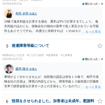
2025年8月27日
役にたった
4
和田 史郎
弁護士
14級で逸失利益を計算する場合、通常は5%で計算するでしょう。 逸
失利益のほかにも、保険会社の独自の基準で低く算定されている可能
性もありそうですね。 弁護士に依頼すれば、いわゆる裁判基準程度の
増額が期待できると思います。
5
後遺障害等級について
#保険会社との交渉
#むち打ち被害
#後遺障害
#人身事故
2020年10月7日
役にたった
4
藤岡 隆夫
弁護士
事情がよく分かりませんが、自賠責の認定は併合１０級で、相手方保
険会社の主張は、障害の内容などから、障害等級１３級程度の労働喪
失率で損害金額を計算すべきとの主張をしているのではないでしょう
か。 こちらの弁護士の責任ではなく、相手保険会社の姿勢が原因です
ので、弁護士を交代しても状況は変わらないでしょう。今の弁護士と
十分に打ち合わせをすることが重要だと思います。
6
怪我をさせられました。加害者は未成年。慰謝料