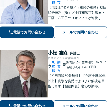
都
市
【弁護士7名所属／（相続の相談）初回
60分無料（※）／土曜相談可】調布・
三鷹・八王子の３オフィスが連携して
解決／相続／家族信託／不動産／離婚
／事業承継／中小企業法務 ※相続発
電話でお問い合わせ
メールでお問い合わせ
生前のご相談など有料相談の対象にな
るものもございます。
小松 雅彦
弁護士
多摩オアシス法律事務所
東
調
調布駅
か
営業時間：09:30~1
京
布
|
7:30（平日）
ら徒歩4分
都
市
【初回面談30分無料】【弁護士歴40年
以上】真摯な姿勢でよりよい解決を目
指します【相続問題】交渉や調停、裁
判などさまざまなフェーズに対応。不
動産処理もお任せください【離婚問
題】熟年離婚や離婚を検討中の方もお
電話でお問い合わせ
メールでお問い合わせ