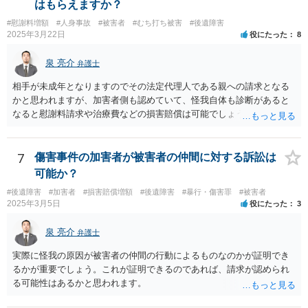
はもらえますか？
#慰謝料増額
#人身事故
#被害者
#むち打ち被害
#後遺障害
2025年3月22日
役にたった
8
泉 亮介
弁護士
相手が未成年となりますのでその法定代理人である親への請求となる
かと思われますが、加害者側も認めていて、怪我自体も診断があると
なると慰謝料請求や治療費などの損害賠償は可能でしょう。 整骨院へ
の通院は医師からの指示がない場合は治療に必要な通院と評価されな
い場合が多いです。 また、保険会社から提案される金額は低めに出さ
れることも多いため、その交渉のために弁護士を入れるということも
7
傷害事件の加害者が被害者の仲間に対する訴訟は
考えられるかと思われます。
可能か？
#後遺障害
#加害者
#損害賠償増額
#後遺障害
#暴行・傷害罪
#被害者
2025年3月5日
役にたった
3
泉 亮介
弁護士
実際に怪我の原因が被害者の仲間の行動によるものなのかが証明でき
るかが重要でしょう。これが証明できるのであれば、請求が認められ
る可能性はあるかと思われます。