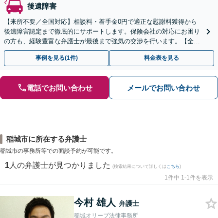
後遺障害
【来所不要／全国対応】相談料・着手金0円で適正な慰謝料獲得から
後遺障害認定まで徹底的にサポートします。保険会社の対応にお困り
の方も、経験豊富な弁護士が最後まで強気の交渉を行います。【全国
13拠点】お気軽にご相談ください。
事例を見る(1件)
料金表を見る
電話でお問い合わせ
メールでお問い合わせ
稲城市に所在する弁護士
稲城市の事務所等での面談予約が可能です。
1
人の弁護士が見つかりました
(検索結果について詳しくは
こちら
)
1件中 1-1件を表示
今村 雄人
弁護士
稲城オリーブ法律事務所