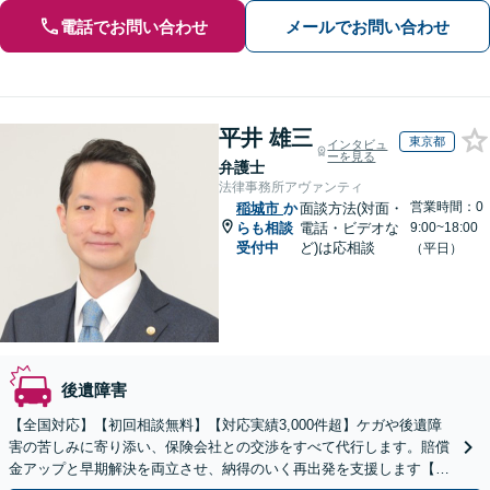
電話でお問い合わせ
メールでお問い合わせ
平井 雄三
東京都
インタビュ
ーを見る
弁護士
法律事務所アヴァンティ
営業時間：0
稲城市
か
面談方法(対面・
らも相談
電話・ビデオな
9:00~18:00
受付中
ど)は応相談
（平日）
後遺障害
【全国対応】【初回相談無料】【対応実績3,000件超】ケガや後遺障
害の苦しみに寄り添い、保険会社との交渉をすべて代行します。賠償
金アップと早期解決を両立させ、納得のいく再出発を支援します【夜