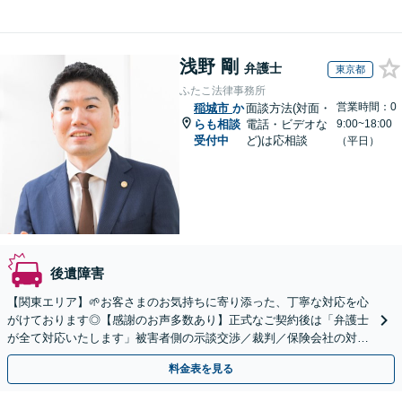
浅野 剛
弁護士
東京都
ふたこ法律事務所
営業時間：0
稲城市
か
面談方法(対面・
らも相談
電話・ビデオな
9:00~18:00
受付中
ど)は応相談
（平日）
後遺障害
【関東エリア】🌱お客さまのお気持ちに寄り添った、丁寧な対応を心
がけております◎【感謝のお声多数あり】正式なご契約後は「弁護士
が全て対応いたします」被害者側の示談交渉／裁判／保険会社の対応
／むち打ち／物損事故のご相談はお任せください。
料金表を見る