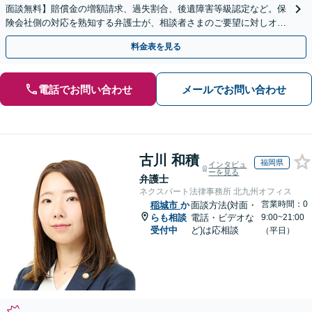
面談無料】賠償金の増額請求、過失割合、後遺障害等級認定など。保
険会社側の対応を熟知する弁護士が、相談者さまのご要望に対しオー
ダーメイドの解決策を提案します。
料金表を見る
電話でお問い合わせ
メールでお問い合わせ
古川 和積
福岡県
インタビュ
ーを見る
弁護士
ネクスパート法律事務所 北九州オフィス
営業時間：0
稲城市
か
面談方法(対面・
らも相談
電話・ビデオな
9:00~21:00
受付中
ど)は応相談
（平日）