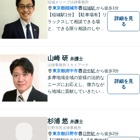
稲城オリーブ法律事務所
東京都
稲城市
稲城駅
から徒歩1分
|
【稲城駅1分】【駐車場有】リ
詳細を見
ラックスして相談できる場
る
と、できる限り相談のしやす
い雰囲気作りを心がけており
ますので、手遅れになる前
に、まずは気兼ねなくご相談
ください。 ご相談・ご依頼い
山崎 研
弁護士
ただいた際には、精一杯サポ
法律事務所スカイアーチ
ートいたします。
東京都
府中市
府中駅
から徒歩3分
|
多摩地域全域の皆様の法的な
詳細を見
ニーズにお応えし、微力なが
る
ら地域に貢献していきたいと
考えています。
杉浦 悠
弁護士
日野市民法律事務所
東京都
日野市
日野駅
から徒歩2分
|