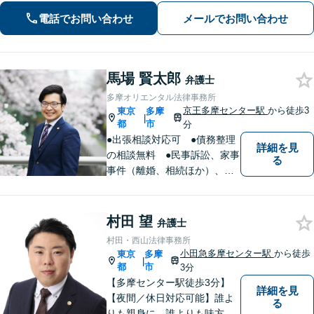
かせください。ベストな解決に向けて
電話でお問い合わせ
メールでお問い合わせ
尽力【明瞭な料金体系】【休日・夜間
対応】
馬場 賢太郎
弁護士
多摩オリエンタル法律事務所
京王多摩センター駅
から徒歩3
東京
多摩
|
都
市
分
●出張相談対応可 ●債務整理
詳細を見
の相談無料 ●民事訴訟、家事
る
事件（離婚、相続ほか）、法
人企業法務（労働、売掛金、
契約書ほか）、刑事事件、少
年事件など
村田 望
弁護士
村田・西山法律事務所
小田急多摩センター駅
から徒歩
東京
多摩
|
都
市
3分
【多摩センター駅徒歩3分】
詳細を見
【夜間／休日対応可能】誰よ
る
りも親身に、誰よりも味方で