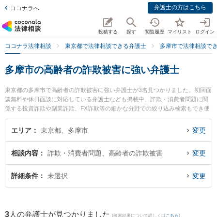
弁護士の方はこちら
ココナラへ
投稿する
探す
閲覧履歴
マイリスト
ログイン
ココナラ法律相談
東京都で法律相談できる弁護士
多摩市で法律相談で
多摩市の高齢者の詐欺被害に強い弁護士
東京都の多摩市で高齢者の詐欺被害に強い弁護士が3名見つかりました。初回面
談無料や休日面談に対応している弁護士なども掲載中。詐欺・消費者問題に関
係する投資詐欺や副業詐欺、FX詐欺等の細かな分野での絞り込み検索もでき便
利です。特に古林法律事務所の古林 弘行弁護士や多摩オリエンタル法律事務所
の馬場 賢太郎弁護士、村田・西山法律事務所の村田 望弁護士のプロフィール情
エリア
東京都、多摩市
変更
報や弁護士費用、強みなどが注目されています。『多摩市で土日や夜間に発生
した高齢者の詐欺被害のトラブルを今すぐに弁護士に相談したい』『高齢者の
相談内容
詐欺・消費者問題、高齢者の詐欺被害
変更
詐欺被害のトラブル解決の実績豊富な近くの弁護士を検索したい』『初回相談
無料で高齢者の詐欺被害を法律相談できる多摩市内の弁護士に相談予約した
い』などでお困りの相談者さんにおすすめです。
詳細条件
未選択
変更
3
人の弁護士が見つかりました
(検索結果について詳しくは
こちら
)