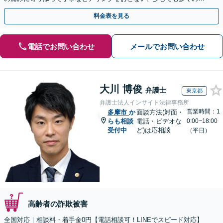
金が得られるよう尽力します！
料金表を見る
電話でお問い合わせ
メールでお問い合わせ
大川 博俊
弁護士
東京都
弁護士法人インサイト法律事務所
営業時間：1
多摩市
か
面談方法(対面・
らも相談
電話・ビデオな
0:00~18:00
受付中
ど)は応相談
（平日）
高齢者の詐欺被害
全国対応｜相談料・着手金0円【電話相談可！LINEでスピード対応】