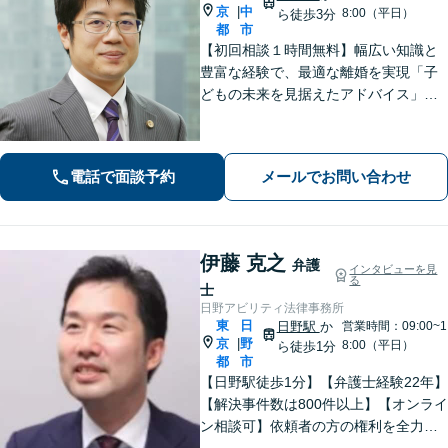
京
中
|
8:00（平日）
ら徒歩3分
都
市
【初回相談１時間無料】幅広い知識と
豊富な経験で、最適な離婚を実現「子
どもの未来を見据えたアドバイス」
【子連れ相談可】【労働関係の書籍・
論文の執筆実績】企業の労働紛争、ハ
ラスメント対策措置をレクチャー。過
電話で面談予約
メールでお問い合わせ
労死・過労自殺などの問題にも精通
【府中駅3分】
伊藤 克之
弁護
インタビューを見
る
士
日野アビリティ法律事務所
東
日
日野駅
か
営業時間：09:00~1
京
野
|
8:00（平日）
ら徒歩1分
都
市
【日野駅徒歩1分】【弁護士経験22年】
【解決事件数は800件以上】【オンライ
ン相談可】依頼者の方の権利を全力で
守ります。特に労働問題に注力してい