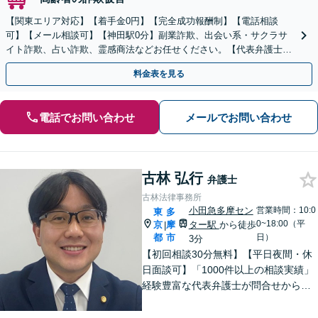
【関東エリア対応】【着手金0円】【完全成功報酬制】【電話相談
可】【メール相談可】【神田駅0分】副業詐欺、出会い系・サクラサ
イト詐欺、占い詐欺、霊感商法などお任せください。【代表弁護士が
対応】
料金表を見る
電話でお問い合わせ
メールでお問い合わせ
古林 弘行
弁護士
古林法律事務所
小田急多摩セン
営業時間：10:0
東
多
0~18:00（平
京
摩
ター駅
から徒歩
|
都
市
日）
3分
【初回相談30分無料】【平日夜間・休
日面談可】「1000件以上の相談実績」
経験豊富な代表弁護士が問合せから解
決まで全て対応！話しやすさを心がけ
ておりますので、まずはお悩みをお聞