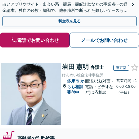
占いアプリやサイト・出会い系・競馬・競艇詐欺などの事業者への返
金請求。独自の経験・知識で、他事務所で断られた難しいケースも解
決に導いた実績あり。まずはお気軽にご相談ください
料金表を見る
電話でお問い合わせ
メールでお問い合わせ
岩田 憲明
弁護士
東京都
けんめい総合法律事務所
営業時間：1
多摩市
か
面談方法(対面・
らも相談
電話・ビデオな
0:00~18:00
受付中
ど)は応相談
（平日）
高齢者の詐欺被害