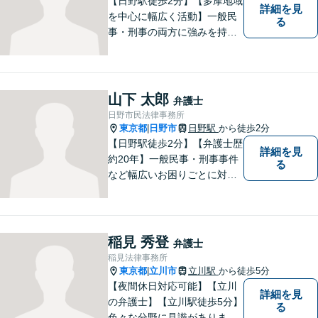
【日野駅徒歩2分】【多摩地域
詳細を見
を中心に幅広く活動】一般民
る
事・刑事の両方に強みを持つ
弁護士。依頼者様1人1人に寄
り添って、最適な道へと導き
ます。法律問題は身近なもの
です。まずはお気軽にご相談
山下 太郎
弁護士
ください。【子連れ相談OK】
日野市民法律事務所
東京都
日野市
日野駅
から徒歩2分
|
【日野駅徒歩2分】【弁護士歴
詳細を見
約20年】一般民事・刑事事件
る
など幅広いお困りごとに対応
可能。建築紛争や原発事故な
どの複雑な問題にも積極的に
取り組んでおります。一つひ
とつの問題に真剣に向き合
稲見 秀登
弁護士
い、最善の解決を目指しま
稲見法律事務所
す。
東京都
立川市
立川駅
から徒歩5分
|
【夜間休日対応可能】【立川
詳細を見
の弁護士】【立川駅徒歩5分】
る
色々な分野に見識がありま