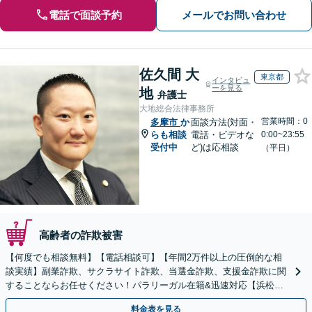
電話で面談予約
メールでお問い合わせ
佐久間 大
東京都
インタビュ
ーを見る
地
弁護士
大地総合法律事務所
営業時間：0
多摩市
か
面談方法(対面・
らも相談
電話・ビデオな
0:00~23:55
受付中
ど)は応相談
（平日）
高齢者の詐欺被害
【何度でも相談無料】【電話相談可】【年間2万件以上の圧倒的な相
談実績】副業詐欺、サクラサイト詐欺、当選金詐欺、支援金詐欺に関
することならお任せください！パラリーガル在籍&迅速対応【浜松町
駅1分】※結婚詐欺・ロマンス詐欺に関するご相談はお断り
料金表を見る