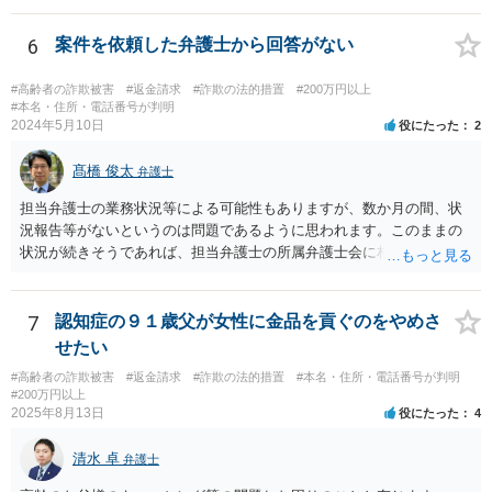
て、このような場合に、被害者である第１審原告らの損害額を減額す
ることは、加害者である第１審被告らに対し、故意に違法な手段で取
6
案件を依頼した弁護士から回答がない
得した利得を許容する結果になって相当でない。」と判示した。。 投
資詐欺（ポンジスキーム）等の事例においては、相手方が故意に騙し
#高齢者の詐欺被害
#返金請求
#詐欺の法的措置
#200万円以上
た事案であれば、過失相殺の主張は封じられることになります。
#本名・住所・電話番号が判明
2024年5月10日
役にたった
2
髙橋 俊太
弁護士
担当弁護士の業務状況等による可能性もありますが、数か月の間、状
況報告等がないというのは問題であるように思われます。このままの
状況が続きそうであれば、担当弁護士の所属弁護士会に相談してみる
ことを検討してもよいかもしれません。
7
認知症の９１歳父が女性に金品を貢ぐのをやめさ
せたい
#高齢者の詐欺被害
#返金請求
#詐欺の法的措置
#本名・住所・電話番号が判明
#200万円以上
2025年8月13日
役にたった
4
清水 卓
弁護士