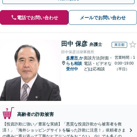
電話でお問い合わせ
メールでお問い合わせ
田中 保彦
弁護士
東京都
田中保彦法律事務所
営業時間：1
多摩市
か
面談方法(対面・
らも相談
電話・ビデオな
0:00~19:00
受付中
ど)は応相談
（平日）
高齢者の詐欺被害
【投資詐欺に強い／豊富な実績】「悪質な投資詐欺から被害者を救
済！」「海外ショッピングサイトを騙った詐欺に注意！」依頼者さま
の痛みに寄り添って丁寧なヒアリングをおこない、少しでも多くの返