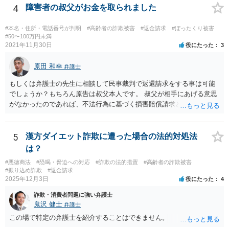
のための法制度であり、元来故意の不法行為の場合にはなじまないも
4
障害者の叔父がお金を取られました
のというべきである。なぜなら、故意の不法行為は、加害者が悪意を
もって一方的に被害者に対して仕掛けるものであり、根本的に被害者
#本名・住所・電話番号が判明
#高齢者の詐欺被害
#返金請求
#ぼったくり被害
に生じた痛みをともに分け合うための基盤を欠く上、取引的不法行為
#50〜100万円未満
2021年11月30日
役にたった
3
における加害者の故意は、通常、被害者の落ち度或いは弱み、不意、
不用意、不注意、未熟、無能、無知、愚昧等に対して向けられ、それ
原田 和幸
らにつけ込むものであるから、被害者が加害者の思惑どおりに落ち度
弁護士
等を示したからといって、これをもって被害者の過失と評価し、被害
もしくは弁護士の先生に相談して民事裁判で返還請求をする事は可能
者の加害者に対する損害賠償から被害者の落ち度等相当分を減額する
でしょうか？もちろん原告は叔父本人です。 叔父が相手にあげる意思
ことにすれば必ず不法行為の成果をその分確保することができること
がなかったのであれば、不法行為に基づく損害賠償請求とか不当利得
になるが、そのような事態を容認することは、結果として、不法行為
返還請求は考えられると思います。
のやり得を保証するに等しく、故意の不法行為を助長、支援、奨励す
るにも似て、明らかに正義と法の精神に反するからである。したがっ
5
漢方ダイエット詐欺に遭った場合の法的対処法
て、故意の不法行為の場合、特段の事情がない限り、被害者の落ち度
は？
等を過失と評価して損害額の減額事由とすることは許されない。」と
判示した。 （２）東京高等裁判所平成３０年５月２３日裁判例 裁判所
#悪徳商法
#恐喝・脅迫への対応
#詐欺の法的措置
#高齢者の詐欺被害
は、「故意ある不法行為（詐欺行為）に対する過失相殺の適用」につ
#振り込め詐欺
#返金請求
2025年12月3日
いて「本件のような故意による不法行為であって犯罪成立可能性すら
役にたった
4
あるものによる被害について、過失相殺をすることは、極力避けるべ
詐欺・消費者問題に強い弁護士
きである。・・・過失相殺は、当事者間の公平を図るため、損害賠償
鬼沢 健士
弁護士
の額を定めるに当たって、被害者の過失を考慮する制度であるとこ
この場で特定の弁護士を紹介することはできません。
ろ、第１審被告らの不法行為は、故意による違法な詐欺行為であっ