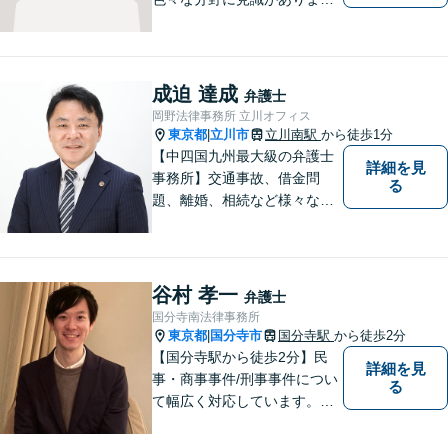
す。少しでもお悩みを抱えて
いる方は是非一度ご相談くだ
さい。
成迫 達成
弁護士
岡野法律事務所 立川オフィス
東京都
立川市
立川南駅
から徒歩1分
|
【中四国九州最大級の弁護士
詳細を見
事務所】交通事故、借金問
る
題、離婚、相続など様々な問
題について、「何度でも無
料」の相談を行っています！
まずはお気軽にご相談くださ
い！
谷村 孝一
弁護士
国分寺南法律事務所
東京都
国分寺市
国分寺駅
から徒歩2分
|
【国分寺駅から徒歩2分】民
詳細を見
事・商事事件/刑事事件につい
る
て幅広く対応しています。ま
ずはお気軽にご相談くださ
い。