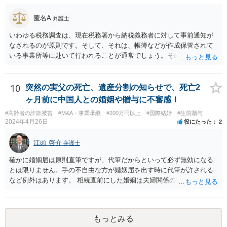
匿名A
弁護士
いわゆる税務調査は、現在税務署から納税義務者に対して事前通知が
なされるのが原則です。そして、それは、帳簿などが作成保管されて
いる事業所等に赴いて行われることが通常でしょう。その場合、当然
ながら納税者が知らないということはあり得ません。 そうではなく、
税務署からの行政指導の一環として調査・質問に応じて、何らかの対
応をしたのでしょうか。それであれば、場合によっては税理士限りで
10
突然の実父の死亡、遺産分割の知らせで、死亡2
の対応はありえるかもしれません。ただそうすると、もともとの申告
ヶ月前に中国人との婚姻や贈与に不審感！
の不備の是正ということになるので、報酬が発生するものかどうかと
#高齢者の詐欺被害
#M&A・事業承継
#200万円以上
#国際結婚
#生前贈与
いう問題はあるかも知れません。 あらためて、問い合わせをした方が
2024年4月26日
役にたった
2
よいかもしれません。
江頭 啓介
弁護士
確かに婚姻届は原則直筆ですが、代筆だからといって必ず無効になる
とは限りません。手の不自由な方が婚姻届を出す時に代筆が許される
など例外はあります。 相続直前にした婚姻は夫婦関係の形成を目的と
したものではないとして無効となる可能性はあります。 上記の意味が
わかりません、分かりやすく解説していただけませんでしょうか？ →
婚姻が成立するには二つの要素が必要と言われております。一つは届
もっとみる
出ですが、もう一つは双方の婚姻意思です。 婚姻意思は、夫婦として