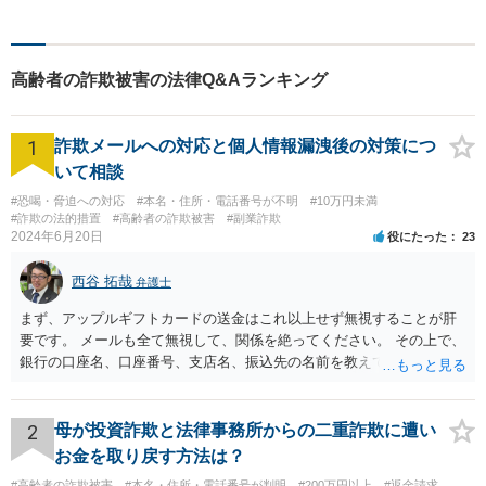
高齢者の詐欺被害の法律Q&Aランキング
1
詐欺メールへの対応と個人情報漏洩後の対策につ
いて相談
#恐喝・脅迫への対応
#本名・住所・電話番号が不明
#10万円未満
#詐欺の法的措置
#高齢者の詐欺被害
#副業詐欺
2024年6月20日
役にたった
23
西谷 拓哉
弁護士
まず、アップルギフトカードの送金はこれ以上せず無視することが肝
要です。 メールも全て無視して、関係を絶ってください。 その上で、
銀行の口座名、口座番号、支店名、振込先の名前を教えてしまってい
る点について、 振込詐欺用の口座として今後利用される可能性が０で
はありません。 そのため、現時点でとくに、詳細不明の入金がないこ
となどが確認できるのであれば、念のため、相手に教えてしまった口
2
母が投資詐欺と法律事務所からの二重詐欺に遭い
座については、 銀行で口座の解約処理をすることをお勧め致します。
お金を取り戻す方法は？
#高齢者の詐欺被害
#本名・住所・電話番号が判明
#200万円以上
#返金請求