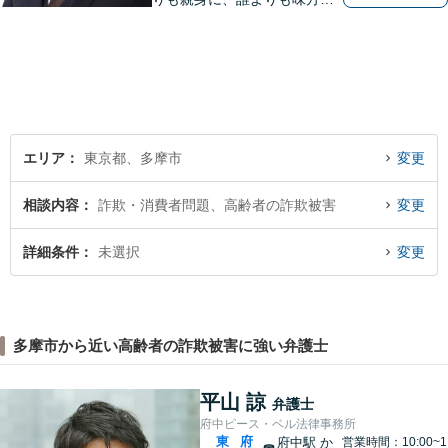
ある存在になりたいと思いま
す。企業法務／相続問題／離
婚問題／不動産問題／刑事事
件など、幅広く対応可能。迅
速かつ適切な対応を心掛けて
おります。
エリア
東京都、多摩市
変更
相談内容
詐欺・消費者問題、高齢者の詐欺被害
変更
詳細条件
未選択
変更
多摩市から近い高齢者の詐欺被害に強い弁護士
平山 諒
弁護士
府中ピース・ベル法律事務所
東
府
府中駅
か
営業時間：10:00~1