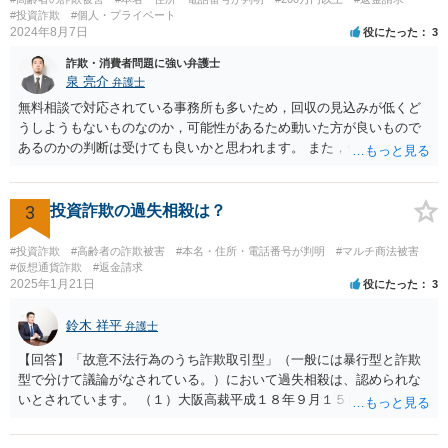
#投資詐欺
#個人・プライベート
2024年8月7日
役にたった
3
詐欺・消費者問題に強い弁護士
泉 亮介
弁護士
無料相談で対応されている事務所も多いため，回収の見込みが低くど
うしようもないものなのか，可能性があるため動いた方が良いもので
あるのかの判断は受けても良いかと思われます。 また，依頼された弁
護士に懲戒処分が出ているようであるならば，着手金等については返
金がされる可能性もあるかと思われます。
3
投資詐欺の過失相殺は？
#投資詐欺
#高齢者の詐欺被害
#本名・住所・電話番号が判明
#マルチ商法被害
#仮想通貨詐欺
#返金請求
2025年1月21日
役にたった
3
鈴木 祥平
弁護士
【回答】「故意不法行為のうち詐欺取引型」（一般には暴行型と詐欺
型で分けて議論がなされている。）において過失相殺は、認められな
いとされています。 （１）大阪高裁平成１８年９月１５日裁判例 裁判
所は、「故意ある不法行為に対する過失相殺の適否」について「過失
相殺は、本来文字通り過失のある当事者同士の損害の公平な分担調整