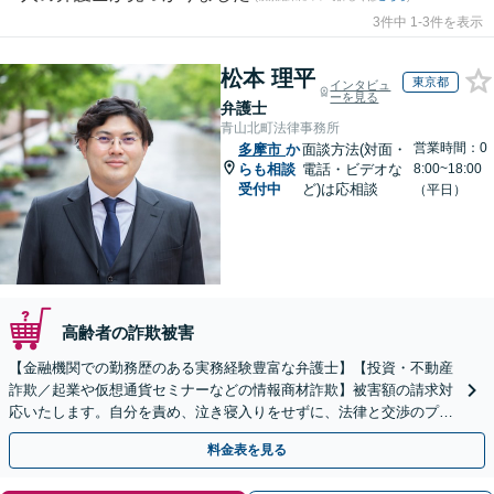
3件中 1-3件を表示
松本 理平
東京都
インタビュ
ーを見る
弁護士
青山北町法律事務所
営業時間：0
多摩市
か
面談方法(対面・
らも相談
電話・ビデオな
8:00~18:00
受付中
ど)は応相談
（平日）
高齢者の詐欺被害
【金融機関での勤務歴のある実務経験豊富な弁護士】【投資・不動産
詐欺／起業や仮想通貨セミナーなどの情報商材詐欺】被害額の請求対
応いたします。自分を責め、泣き寝入りをせずに、法律と交渉のプロ
にまずはご相談ください。【表参道駅から徒歩3分】
料金表を見る