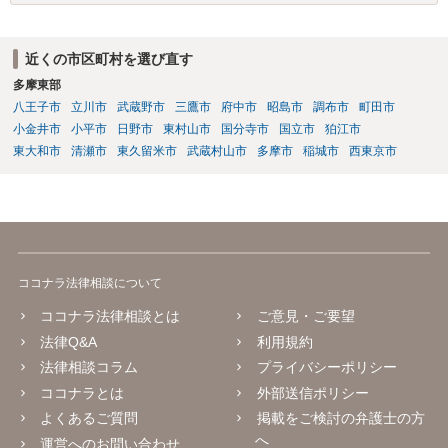
相互に助け合いながら生活していく意思というとイメージしやすいか
と思います。 ここで、相続目的での婚姻をみてみます。これは夫婦と
して生活していくというよりは、一方が死亡した際に生じる相続のた
近くの市区町村を選び直す
めに配偶者という立場を得ることが主な目的となります。 したがっ
多摩東部
て、形式的に届出がなされたとしても、双方は夫婦生活を営む意思が
ないので、婚姻意思はありません。 よって、婚姻は婚姻意思の欠如に
八王子市
立川市
武蔵野市
三鷹市
府中市
昭島市
調布市
町田市
より、無効となります。
小金井市
小平市
日野市
東村山市
国分寺市
国立市
狛江市
東大和市
清瀬市
東久留米市
武蔵村山市
多摩市
稲城市
西東京市
ココナラ法律相談について
ココナラ法律相談とは
ご意見・ご要望
法律Q&A
利用規約
法律相談コラム
プライバシーポリシー
ココナラとは
外部送信ポリシー
よくあるご質問
掲載をご検討の弁護士の方
へ
運営へのお問い合わせ