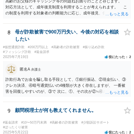
高齢のお父様のキャッシング等の問題ねお困りのことと存じます。
対応方法として、成年後見制度を利用することが考えられます。 こ
の制度を利用する対象者の判断能力に応じ、成年後見、保佐、補助と
いう類型があり、認知症初期段階の方でも利用できる可能性がありま
す。なお、いずれも、家庭裁判所に申立てをする必要があります。
成年後見の場合、本人自ら借金やキャッシングはできません。保佐の
8
母が詐欺被害で900万円失い、今後の対応を相談
場合、本人のために選任される保佐人の同意なく、借金やキャッシン
したい
グはできず、同意なしにこれらを行った場合、保佐人は取り消すこと
#仮想通貨詐欺
#200万円以上
#高齢者の詐欺被害
#振り込め詐欺
ができます。補助の場合も借金やキャッシングを同意事項に設定で
#フィッシング詐欺
#返金請求
き、保佐の場合と同様の対応が可能です。 裁判所のサイトで制度案
2025年7月19日
役にたった
2
内がされていますので、紹介しておきます。 より詳しくは、お住ま
いの地域の弁護士会や法テラス等でご相談になられてみてください。
匿名A
弁護士
【参考】成年後見制度について（裁判所サイト） https://www.courts.g
o.jp/saiban/koukenp/koukenp1/index.html
詐欺行為でお金を騙し取る手段として、①銀行振込、②現金払い、③
クレカ決済、④暗号通貨払いの4種類が大きく存在しますが、 一番被
害を回復しやすいのが、③で 次に、①、その次が②≒④となります。
仮想通貨・暗号資産で騙し取られた金が回収できたという話は私は聞
いたことがないのが実情です。 現在、できる手段はすでに回答したこ
と以外にほぼないと思いますが、一度、弁護士会の消費者系に関する
9
顧問税理士が何も教えてくれません。
事案の取り扱いのある法律相談の予約を取られて一度相談を受けられ
てみてください。
#返金請求
#10〜50万円未満
#高齢者の詐欺被害
#少額訴訟サポート
#ぼったくり被害
2025年5月22日
役にたった
2