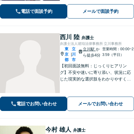
ます。しっかりと状況をお聞きしま
電話で面談予約
メールで面談予約
す。社会的に弱い立場にある方の味方
です。お早めにご相談ください。
西川 陸
弁護士
弁護士法人琥珀法律事務所 立川事務所
東
立
立川駅
か
営業時間：00:00~2
京
川
|
3:59（平日）
ら徒歩4分
都
市
【初回面談無料：じっくりヒアリン
グ】不安や迷いに寄り添い、状況に応
じた現実的な選択肢をわかりやすくご
提案します。納得して前に進めるよ
う、誠実にサポートいたします【全国
対応】【電話・オンライン面談可】
電話でお問い合わせ
メールでお問い合わせ
今村 雄人
弁護士