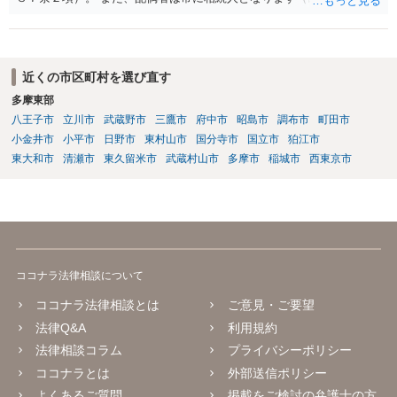
条）。 「祖父の子供３人」の方の配偶者がご健在であれば、その方に
も相続権があります。つまり、孫５人に加えて「おじ又はおば」にも
相続権がある可能性があります。
近くの市区町村を選び直す
多摩東部
八王子市
立川市
武蔵野市
三鷹市
府中市
昭島市
調布市
町田市
小金井市
小平市
日野市
東村山市
国分寺市
国立市
狛江市
東大和市
清瀬市
東久留米市
武蔵村山市
多摩市
稲城市
西東京市
ココナラ法律相談について
ココナラ法律相談とは
ご意見・ご要望
法律Q&A
利用規約
法律相談コラム
プライバシーポリシー
ココナラとは
外部送信ポリシー
よくあるご質問
掲載をご検討の弁護士の方