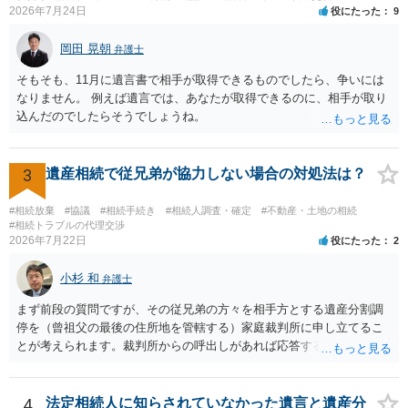
2026年7月24日
役にたった
9
岡田 晃朝
弁護士
そもそも、11月に遺言書で相手が取得できるものでしたら、争いには
なりません。 例えば遺言では、あなたが取得できるのに、相手が取り
込んだのでしたらそうでしょうね。
3
遺産相続で従兄弟が協力しない場合の対処法は？
#相続放棄
#協議
#相続手続き
#相続人調査・確定
#不動産・土地の相続
#相続トラブルの代理交渉
2026年7月22日
役にたった
2
小杉 和
弁護士
まず前段の質問ですが、その従兄弟の方々を相手方とする遺産分割調
停を（曾祖父の最後の住所地を管轄する）家庭裁判所に申し立てるこ
とが考えられます。裁判所からの呼出しがあれば応答する可能性がま
だあるのではないでしょうか。 後段の質問については、相続放棄は可
能と思われます。時間が思った以上にないので必要書類をてきぱきと
揃える必要があります。その点是非御注意ください。
4
法定相続人に知らされていなかった遺言と遺産分