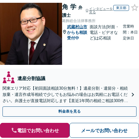
角 学
弁
東京都
インタビューを
見る
護士
葛飾総合法律事務所
営業時
武蔵村山市
面談方法(対面・
からも相談
電話・ビデオな
間：本日
受付中
ど)は応相談
定休日
遺産分割協議
関東エリア対応【初回面談相談30分無料！】遺産分割・遺留分・相続
放棄・遺言作成等相続で少しでもお悩みの場合はお気軽にお電話くだ
さい。弁護士が直接電話対応します【直近1年間の相続ご相談300件以
上！＆相続の著書・セミナー多数】弁護士複数所属
料金表を見る
電話でお問い合わせ
メールでお問い合わせ