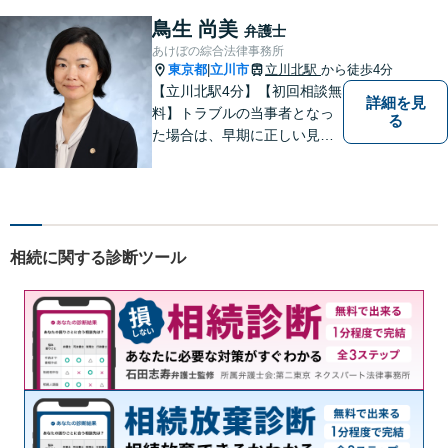
鳥生 尚美
弁護士
あけぼの綜合法律事務所
東京都
立川市
立川北駅
から徒歩4分
|
【立川北駅4分】【初回相談無
詳細を見
料】トラブルの当事者となっ
る
た場合は、早期に正しい見通
しを持って冷静に対処をする
ことが、次のステージをより
良いものにするために最も重
要な準備です。お困りの方は
ぜひご相談ください。
相続に関する診断ツール