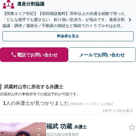
遺産分割協議
【関東エリア対応】【初回相談無料】35年以上の弁護士経験で培った
「どんな相手でも臆さない、粘り強い交渉力」が強みです。遺産分割
協議・調停／遺留分／不動産の相続など相続でのトラブルやはお任せ
ください。遺言書や生前贈与など生前対策にも注力
料金表を見る
電話でお問い合わせ
メールでお問い合わせ
武蔵村山市に所在する弁護士
武蔵村山市の事務所等での面談予約が可能です。
1
人の弁護士が見つかりました
(検索結果について詳しくは
こちら
)
1件中 1-1件を表示
福武 功蔵
弁護士
福武功蔵法律事務所