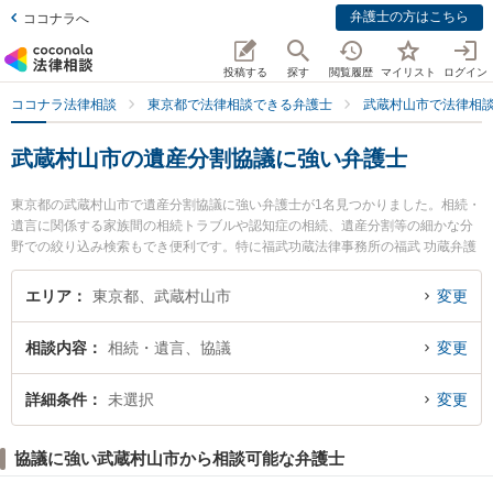
弁護士の方はこちら
ココナラへ
投稿する
探す
閲覧履歴
マイリスト
ログイン
ココナラ法律相談
東京都で法律相談できる弁護士
武蔵村山市で法律相
武蔵村山市の遺産分割協議に強い弁護士
東京都の武蔵村山市で遺産分割協議に強い弁護士が1名見つかりました。相続・
遺言に関係する家族間の相続トラブルや認知症の相続、遺産分割等の細かな分
野での絞り込み検索もでき便利です。特に福武功蔵法律事務所の福武 功蔵弁護
士のプロフィール情報や弁護士費用、強みなどが注目されています。『武蔵村
山市で土日や夜間に発生した遺産分割協議のトラブルを今すぐに弁護士に相談
エリア
東京都、武蔵村山市
変更
したい』『遺産分割協議のトラブル解決の実績豊富な近くの弁護士を検索した
い』『初回相談無料で遺産分割協議を法律相談できる武蔵村山市内の弁護士に
相談内容
相続・遺言、協議
変更
相談予約したい』などでお困りの相談者さんにおすすめです。
詳細条件
未選択
変更
協議に強い武蔵村山市から相談可能な弁護士