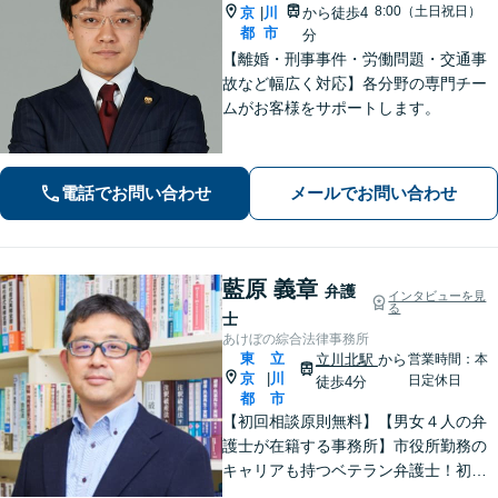
8:00（土日祝日）
京
川
から徒歩4
|
都
市
分
【離婚・刑事事件・労働問題・交通事
故など幅広く対応】各分野の専門チー
ムがお客様をサポートします。
電話でお問い合わせ
メールでお問い合わせ
藍原 義章
弁護
インタビューを見
る
士
あけぼの綜合法律事務所
東
立
立川北駅
から
営業時間：本
京
川
|
日定休日
徒歩4分
都
市
【初回相談原則無料】【男女４人の弁
護士が在籍する事務所】市役所勤務の
キャリアも持つベテラン弁護士！初回
面談の際には、相談内容とアドバイス