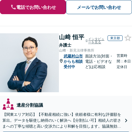
電話でお問い合わせ
メールでお問い合わせ
山﨑 恒平
東京都
インタビュ
ーを見る
弁護士
山﨑・新見法律事務所
営業時
武蔵村山市
面談方法(対面・
からも相談
電話・ビデオな
間：本日
受付中
ど)は応相談
定休日
遺産分割協議
【関東エリア対応】【不動産相続に強い】依頼者様に有利な評価額を
算出。データを駆使し納得のいく解決へ【分割払い可】相続人の皆さ
まへの丁寧な傾聴と高い交渉力により和解を目指します。協議無効確