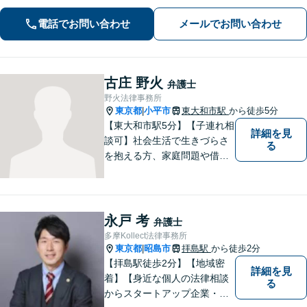
をレジュメにしてご提供します。離婚
電話でお問い合わせ
メールでお問い合わせ
問題、不動産・住まい、借金、労働雇
用、企業法務など
古庄 野火
弁護士
野火法律事務所
東京都
小平市
東大和市駅
から徒歩5分
|
【東大和市駅5分】【子連れ相
詳細を見
談可】社会生活で生きづらさ
る
を抱える方、家庭問題や借金
問題などでお困りの方に、弁
護士として法律面からサポー
トいたします。【債務初回相
談無料】【分割払い可】【法
永戸 考
弁護士
テラス利用可】
多摩Kollect法律事務所
東京都
昭島市
拝島駅
から徒歩2分
|
【拝島駅徒歩2分】【地域密
詳細を見
着】【身近な個人の法律相談
る
からスタートアップ企業・中