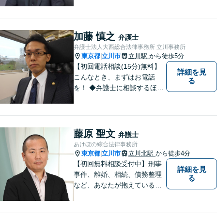
小企業の法務全般に強み】
【英語対応可能】経営者視点
に立った実践的な法的アドバ
イスをご提供します。
加藤 慎之
弁護士
弁護士法人大西総合法律事務所 立川事務所
東京都
立川市
立川駅
から徒歩5分
|
【初回電話相談(15分)無料】
詳細を見
こんなとき、まずはお電話
る
を！ ◆弁護士に相談するほど
のことか分からない（→まず
はご相談ください。ご自身で
対応できそうであれば、解決
法を指南します。） ◆弁護士
藤原 聖文
弁護士
に依頼したら、費用はいくら
あけぼの綜合法律事務所
かかるのか。
東京都
立川市
立川北駅
から徒歩4分
|
【初回無料相談受付中】刑事
詳細を見
事件、離婚、相続、債務整理
る
など、あなたが抱えている問
題の解決をサポートします。