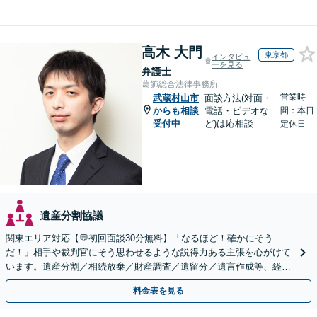
高木 大門
東京都
インタビュ
ーを見る
弁護士
葛飾総合法律事務所
営業時
武蔵村山市
面談方法(対面・
からも相談
電話・ビデオな
間：本日
受付中
ど)は応相談
定休日
遺産分割協議
関東エリア対応【💬初回面談30分無料】「なるほど！確かにそう
だ！」相手や裁判官にそう思わせるような説得力ある主張を心がけて
います。遺産分割／相続放棄／財産調査／遺留分／遺言作成等、経験
豊富な事務所。複雑な手続を代行【年間相談100件以上】
料金表を見る