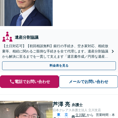
遺産分割協議
【土日対応可】【初回相談無料】銀行の手続き、空き家対応、相続放
棄等、相続に関わるご面倒な手続きを全て代理します。遺産分割協議
から解決に至るまでを一貫して支えます「遺言書作成／円滑な遺産分
割を」「家族信託／信頼できる家族に財産管理を任せる」
料金表を見る
電話でお問い合わせ
メールでお問い合わせ
芦澤 亮
弁護士
日本クレアス弁護士法人 立川支店
東
立
立川駅
から
営業時間：本