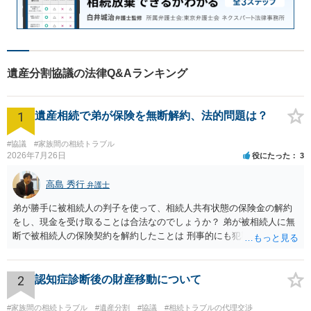
遺産分割協議の法律Q&Aランキング
1
遺産相続で弟が保険を無断解約、法的問題は？
#協議
#家族間の相続トラブル
2026年7月26日
役にたった
3
高島 秀行
弁護士
弟が勝手に被相続人の判子を使って、相続人共有状態の保険金の解約
をし、現金を受け取ることは合法なのでしょうか？ 弟が被相続人に無
断で被相続人の保険契約を解約したことは 刑事的にも犯罪となる可能
性があり、民事的には無効だと思います。 保険会社で解約の際に提出
された書類のコピーを取得して、弁護士に面談で詳しい事情を話して
相談 されたら良いと思います。
2
認知症診断後の財産移動について
#家族間の相続トラブル
#遺産分割
#協議
#相続トラブルの代理交渉