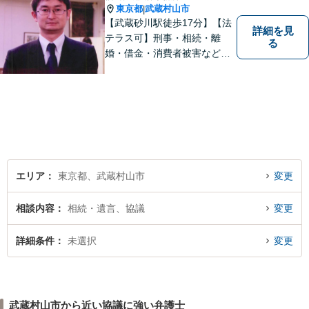
東京都
武蔵村山市
|
【武蔵砂川駅徒歩17分】【法
詳細を見
テラス可】刑事・相続・離
る
婚・借金・消費者被害など、
幅広いお困りごとに対応いた
します。いつでも依頼者様の
味方となり、しかるべき方向
へと導いてまいります。まず
はお気軽にご相談ください。
エリア
東京都、武蔵村山市
変更
相談内容
相続・遺言、協議
変更
詳細条件
未選択
変更
武蔵村山市から近い協議に強い弁護士