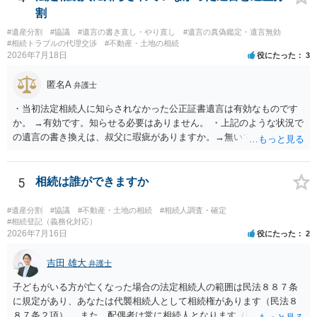
割
#遺産分割
#協議
#遺言の書き直し・やり直し
#遺言の真偽鑑定・遺言無効
#相続トラブルの代理交渉
#不動産・土地の相続
2026年7月18日
役にたった
3
匿名A
弁護士
・当初法定相続人に知らされなかった公正証書遺言は有効なものです
か。 →有効です。知らせる必要はありません。 ・上記のような状況で
の遺言の書き換えは、叔父に瑕疵がありますか。→無いです。 ・分割
する場合の比率は、現状で、客観的に見てどの程度が妥当と考えられ
ますか。 →本人が自由に決められますので、どこが妥当とは言えない
です。客観的な基準もありません。 ・できれば穏やかに、分割を拒否
5
相続は誰ができますか
することはできますか。 →分割を拒否するということは、遺産はいら
ないということでしょうか。遺言で、受取を指定されててもいらない
#遺産分割
#協議
#不動産・土地の相続
#相続人調査・確定
と拒否することはできます。理由を説明する必要はありません。
#相続登記（義務化対応）
2026年7月16日
役にたった
2
吉田 雄大
弁護士
子どもがいる方が亡くなった場合の法定相続人の範囲は民法８８７条
に規定があり、あなたは代襲相続人として相続権があります（民法８
８７条２項）。 また、配偶者は常に相続人となります（民法８９０