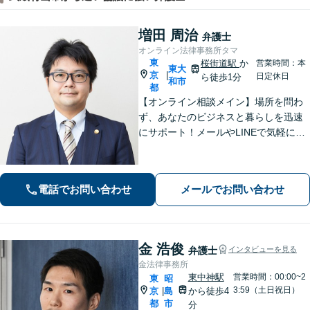
増田 周治
弁護士
オンライン法律事務所タマ
東
桜街道駅
か
営業時間：本
東大
京
|
日定休日
ら徒歩1分
和市
都
【オンライン相談メイン】場所を問わ
ず、あなたのビジネスと暮らしを迅速
にサポート！メールやLINEで気軽につ
ながる身近さと、倒産・労働紛争で磨
いた確かな解決力で、進むべき道を丁
寧に示します。【メール・LINE 受付
電話でお問い合わせ
メールでお問い合わせ
中】
金 浩俊
弁護士
インタビューを見る
金法律事務所
東中神駅
営業時間：00:00~2
東
昭
3:59（土日祝日）
京
島
から徒歩4
|
都
市
分