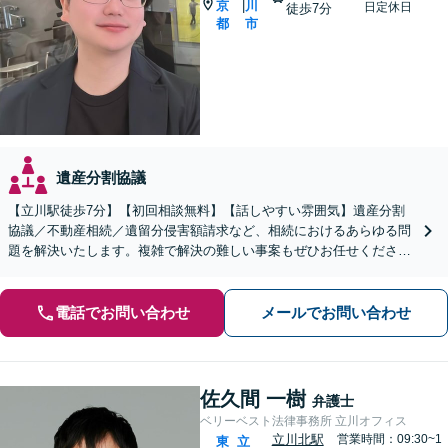
京
川
|
日定休日
徒歩7分
都
市
遺産分割協議
【立川駅徒歩7分】【初回相談無料】【話しやすい雰囲気】遺産分割
協議／不動産相続／遺留分侵害額請求など、相続におけるあらゆる問
題を解決いたします。複雑で解決の難しい事案もぜひお任せくださ
い。【電話相談可】【休日・夜間面談可】
電話でお問い合わせ
メールでお問い合わせ
佐久間 一樹
弁護士
ベリーベスト法律事務所 立川オフィス
立川北駅
営業時間：09:30~1
東
立