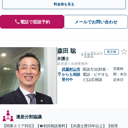
認／遺言無効確認など、複雑な訴訟も実績豊富【夜間対応】
料金表を見る
電話で面談予約
メールでお問い合わせ
森田 聡
東京都
インタビュー
を見る
弁護士
新虎通り法律事務所
営業時
武蔵村山市
面談方法(対面・
からも相談
電話・ビデオな
間：本日
受付中
ど)は応相談
定休日
遺産分割協議
【関東エリア対応】【☎︎初回相談無料】【弁護士歴15年以上】【税理