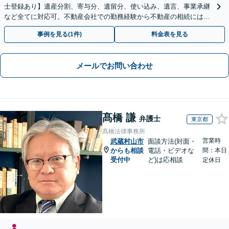
士登録あり】遺産分割、寄与分、遺留分、使い込み、遺言、事業承継
など全てに対応可。不動産会社での勤務経験から不動産の相続には特
に的確に対応【出張サービス】【夜間・休日面談】
事例を見る(1件)
料金表を見る
メールでお問い合わせ
髙橋 謙
弁護士
東京都
髙橋法律事務所
営業時
武蔵村山市
面談方法(対面・
からも相談
電話・ビデオな
間：本日
受付中
ど)は応相談
定休日