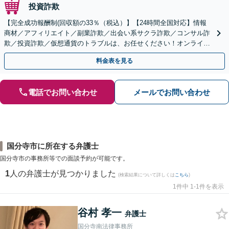
投資詐欺
【完全成功報酬制(回収額の33％（税込）】【24時間全国対応】情報
商材／アフィリエイト／副業詐欺／出会い系サクラ詐欺／コンサル詐
欺／投資詐欺／仮想通貨のトラブルは、お任せください！オンライン
のみで解決も可能！
料金表を見る
電話でお問い合わせ
メールでお問い合わせ
国分寺市に所在する弁護士
国分寺市の事務所等での面談予約が可能です。
1
人の弁護士が見つかりました
(検索結果について詳しくは
こちら
)
1件中 1-1件を表示
谷村 孝一
弁護士
国分寺南法律事務所