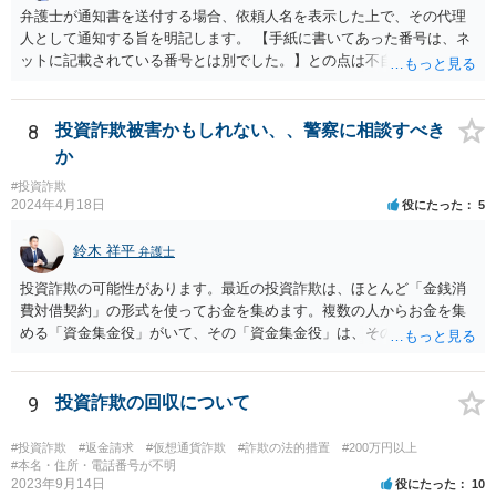
弁護士が通知書を送付する場合、依頼人名を表示した上で、その代理
人として通知する旨を明記します。 【手紙に書いてあった番号は、ネ
ットに記載されている番号とは別でした。】との点は不自然ではある
ものの、【住所名前は一致】しているようですので、まずは日弁連弁
護士検索でその弁護士を検索し、そこに記載されている電話番号に連
絡をして、通知書の内容等について確認をしてみるとよいでしょう。
8
投資詐欺被害かもしれない、、警察に相談すべき
か
#投資詐欺
2024年4月18日
役にたった
5
鈴木 祥平
弁護士
投資詐欺の可能性があります。最近の投資詐欺は、ほとんど「金銭消
費対借契約」の形式を使ってお金を集めます。複数の人からお金を集
める「資金集金役」がいて、その「資金集金役」は、その先の「投資
案件保有者」にお金をさらに「貸している」という形を取ります。最
初は、数回、配当を支払うことをします。それによって、相手方を信
頼させて、追加の投資をさせる場合があります。しばらくすると、
9
投資詐欺の回収について
「投資案件保有者からの配当が止まったので配当が支払えない」とい
ってきます。しばらく、だいたい、みなさん暫く待ちますが、結局返
#投資詐欺
#返金請求
#仮想通貨詐欺
#詐欺の法的措置
#200万円以上
ってきません。もう待てなくなって、「資金集金役」から回収をしよ
#本名・住所・電話番号が不明
2023年9月14日
役にたった
10
うとしても、「資金集金役」にはお金がありませんし、訴訟を提起し