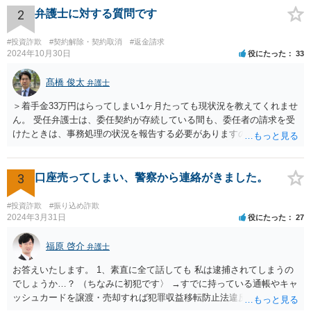
弁護士を入れて早期に対応する必要があります。 本件は、明らかに弁
2
弁護士に対する質問です
護士を入れて対応すべき事案です。内容証明郵便により返還請求の意
思表示を行い、応答がなければ訴訟提起や仮差押え等の法的措置をと
#投資詐欺
#契約解除・契約取消
#返金請求
るべきです。相手方であるみんなで大家さんは、令和5年6月に金融庁
2024年10月30日
役にたった
33
より業務停止命令を受けており、集団投資スキームに関する法令違反
の疑いも報道されています。返還に応じる余力が今後失われるおそれ
髙橋 俊太
弁護士
もあるため、他の債権者に先んじて請求手続を行うことが重要です。
＞着手金33万円はらってしまい1ヶ月たっても現状況を教えてくれませ
弁護士選任については、大阪に所在する相手方企業であっても、現在
ん。 受任弁護士は、委任契約が存続している間も、委任者の請求を受
は全国の弁護士がウェブ面談・電子手続等で対応可能です。実際、当
けたときは、事務処理の状況を報告する必要がありますので（民法６
職もみんなで大家さんに関する出資金返還請求について対応実績があ
４５条）、問い合わせに対して応答・説明をしてくれないとなると、
り、内容や見通しについて的確なアドバイスを行うことが可能です。
問題があります。 ＞二次被害にあった場合、日弁連に相談したらいい
出資金額が高額であることを踏まえれば、現時点で法的措置に踏み切
ですか？ 日弁連というより、担当弁護士が所属している弁護士会に相
3
口座売ってしまい、警察から連絡がきました。
ることは、損失の拡大を防ぐために極めて合理的な判断といえます。
談するとよいでしょう。 ＜参照：民法＞ （受任者による報告） 第６
今からでも遅くありませんので、速やかに弁護士へ相談されることを
４５条 受任者は、委任者の請求があるときは、いつでも委任事務の
強く推奨いたします。
#投資詐欺
#振り込め詐欺
処理の状況を報告し、委任が終了した後は、遅滞なくその経過及び結
2024年3月31日
役にたった
27
果を報告しなければならない。
福原 啓介
弁護士
お答えいたします。 1、素直に全て話しても 私は逮捕されてしまうの
でしょうか…？ （ちなみに初犯です〉 →すでに持っている通帳やキャ
ッシュカードを譲渡・売却すれば犯罪収益移転防止法違反に、譲渡・