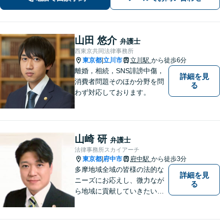
労死・過労自殺などの問題にも精通
【府中駅3分】
山田 悠介
弁護士
西東京共同法律事務所
東京都
立川市
立川駅
から徒歩6分
|
離婚，相続，SNS誹謗中傷，
詳細を見
消費者問題そのほか分野を問
る
わず対応しております。
山崎 研
弁護士
法律事務所スカイアーチ
東京都
府中市
府中駅
から徒歩3分
|
多摩地域全域の皆様の法的な
詳細を見
ニーズにお応えし、微力なが
る
ら地域に貢献していきたいと
考えています。