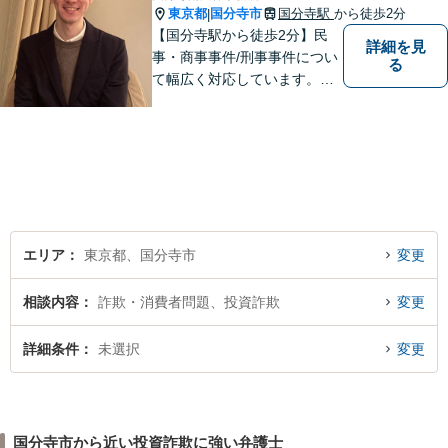
東京都
国分寺市
国分寺駅
から徒歩2分
|
【国分寺駅から徒歩2分】民
詳細を見
事・商事事件/刑事事件につい
る
て幅広く対応しています。ま
ずはお気軽にご相談くださ
い。
エリア
東京都、国分寺市
変更
相談内容
詐欺・消費者問題、投資詐欺
変更
詳細条件
未選択
変更
国分寺市から近い投資詐欺に強い弁護士