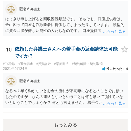
ても、少額での月々の分割弁済を主張してきます。それを否定して裁
匿名A
判に勝訴しても、その「資金集金役」には財産がないので回収をする
弁護士
ことが難しいというのが実際のところです。「資金集金役」は、「自
はっきり申し上げると回収困難類型です。 そもそも、口座提供者は、
分も投資案件保有者の話を信じて、お金を出しているし、もし、これ
金に困って口座を詐欺業者に提供してしまったりしています。 類型的
が詐欺ならば自分も被害者だ」と言ってきます。お金を出している証
に資金回収が難しい属性の人たちなのです。 口座提供者を訴えた場
拠として、資金集金役と投資案件保有者の「金銭消費貸借契約書」な
合、口座提供者が詐欺行為に使われたことについて故意・過失がある
どを証拠で出してきます。最終的には、「資金集金役」は、自己破産
か、共同不法行為が成立するのかなども問題となります。 裁判所の目
をする場合もあります。これが一つの投資詐欺のパターンになってお
も現状シビアにみられているなというのが感触です。 くわえて、SNS
10
依頼した弁護士さんへの着手金の返金請求は可能
ります。刑事的にも民事的にも責任追及がしにくいスキームになって
等で詐欺行為を行った人物についてはそもそも特定が困難な場合が多
ですか？
いるわけです。 要するに、民事上の責任も刑事上の責任も「資金集金
いです。 そのため、私は、この手の事件の弁護団に属していますが、
役」にかぶせて、その先の「投資案件保有者」さらにその先の「投資
#FX詐欺
#返金請求
#投資詐欺
#悪徳商法
#契約解除・契約取消
回収は困難であることを明言した上で、それでも依頼する意思がある
案件保有者」みたいに重奏的になっているので、責任追及がしにくい
2021年9月24日
役にたった
9
かを確認した上で事件に着手して進めています。
というのが一つのポイントです。
匿名A
弁護士
なるべく早く動かないとお金の流れが不明瞭になるとのことでお願い
したのですが、なんの連絡もないということは何も動いて頂けていな
いということでしょうか？ 何とも言えません。 着手金だけ受け取って
何もしない弁護士さんはいますか？ 普通はいませんが・・・。 契約書
などを確認しましょう。 着手金の返金は請求できますか？ 交渉してみ
て、事情によっては弁護士会に相談しましょう。
もっとみる