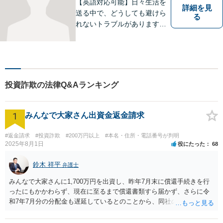
【英語対応可能】日々生活を
詳細を見
送る中で、どうしても避けら
る
れないトラブルがあります。
相談の中で皆様のお話をお聞
きし、法律家がお役に立てる
かどうかを一緒に考えていき
ます。 まずはお気軽にご相談
ください。
投資詐欺の法律Q&Aランキング
1
みんなで大家さん出資金返金請求
#返金請求
#投資詐欺
#200万円以上
#本名・住所・電話番号が判明
2025年8月1日
役にたった
68
鈴木 祥平
弁護士
みんなで大家さんに1,700万円を出資し、昨年7月末に償還手続きを行
ったにもかかわらず、現在に至るまで償還書類すら届かず、さらに令
和7年7月分の分配金も遅延しているとのことから、同社の資金繰りは
深刻であり、破綻リスクが極めて高い状況にあると考えられます。こ
のような状況では、放置すれば債権回収が困難となるおそれがあり、