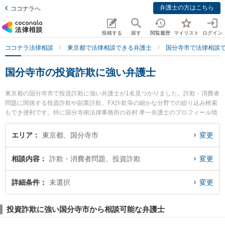
弁護士の方はこちら
ココナラへ
投稿する
探す
閲覧履歴
マイリスト
ログイン
ココナラ法律相談
東京都で法律相談できる弁護士
国分寺市で法律相談
国分寺市の投資詐欺に強い弁護士
東京都の国分寺市で投資詐欺に強い弁護士が1名見つかりました。詐欺・消費者
問題に関係する投資詐欺や副業詐欺、FX詐欺等の細かな分野での絞り込み検索
もでき便利です。特に国分寺南法律事務所の谷村 孝一弁護士のプロフィール情
報や弁護士費用、強みなどが注目されています。『国分寺市で土日や夜間に発
生した投資詐欺のトラブルを今すぐに弁護士に相談したい』『投資詐欺のトラ
エリア
東京都、国分寺市
変更
ブル解決の実績豊富な近くの弁護士を検索したい』『初回相談無料で投資詐欺
を法律相談できる国分寺市内の弁護士に相談予約したい』などでお困りの相談
相談内容
詐欺・消費者問題、投資詐欺
変更
者さんにおすすめです。
詳細条件
未選択
変更
投資詐欺に強い国分寺市から相談可能な弁護士