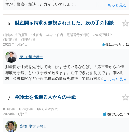
すが，警察へ相談した方がよいでしょう。
6
財産開示請求を無視されました。次の手の相談
#詐欺の法的措置
#被害者
#本名・住所・電話番号が判明
#200万円以上
#投資詐欺
#特殊詐欺
2023年4月24日
役にたった
11
栗山 航
弁護士
財産開示手続を先行して既に済ませているならば、「第三者からの情
報取得手続」という手段があります。近年できた新制度です。市区町
村・金融機関などから債務者の情報を取得して執行対象の財産を探す
ための制度になります。 取得対象となる情報は、債務者の①不動産
情報、②預貯金情報、③株式情報、④勤務先（給与の支給者）情報で
す。もっとも、④勤務先情報が取得できるのは、相談者様の債権が、
7
弁護士を名乗る人からの手紙
養育費などである場合か、人の生命または身体の侵害による損害賠償
請求権である場合に限られます。 申立には、定められた要件を満た
#FX詐欺
#投資詐欺
#振り込め詐欺
すことが必要ですので、具体的には弁護士に相談されるかご自身でお
2024年10月5日
役にたった
9
調べになると良いと思います。
髙橋 俊太
弁護士