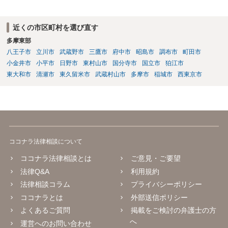
近くの市区町村を選び直す
多摩東部
八王子市
立川市
武蔵野市
三鷹市
府中市
昭島市
調布市
町田市
小金井市
小平市
日野市
東村山市
国分寺市
国立市
狛江市
東大和市
清瀬市
東久留米市
武蔵村山市
多摩市
稲城市
西東京市
ココナラ法律相談について
ココナラ法律相談とは
ご意見・ご要望
法律Q&A
利用規約
法律相談コラム
プライバシーポリシー
ココナラとは
外部送信ポリシー
よくあるご質問
掲載をご検討の弁護士の方
へ
運営へのお問い合わせ