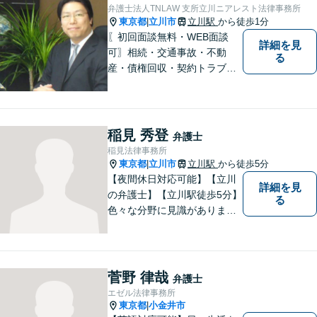
弁護士法人TNLAW 支所立川ニアレスト法律事務所
東京都
立川市
立川駅
から徒歩1分
|
〖初回面談無料・WEB面談
詳細を見
可〗相続・交通事故・不動
る
産・債権回収・契約トラブル
に対応。事業と暮らしを守る
ため、早い段階から丁寧にサ
ポートします〖立川駅近く〗
稲見 秀登
弁護士
稲見法律事務所
東京都
立川市
立川駅
から徒歩5分
|
【夜間休日対応可能】【立川
詳細を見
の弁護士】【立川駅徒歩5分】
る
色々な分野に見識がありま
す。少しでもお悩みを抱えて
いる方は是非一度ご相談くだ
さい。
菅野 律哉
弁護士
エゼル法律事務所
東京都
小金井市
|