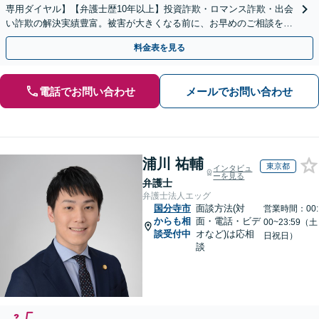
専用ダイヤル】【弁護士歴10年以上】投資詐欺・ロマンス詐欺・出会
い詐欺の解決実績豊富。被害が大きくなる前に、お早めのご相談を。
セカンドオピニオン・オンラインの対応も可能
料金表を見る
電話でお問い合わせ
メールでお問い合わせ
浦川 祐輔
東京都
インタビュ
ーを見る
弁護士
弁護士法人エッグ
国分寺市
面談方法(対
営業時間：00:
からも相
面・電話・ビデ
00~23:59（土
談受付中
オなど)は応相
日祝日）
談