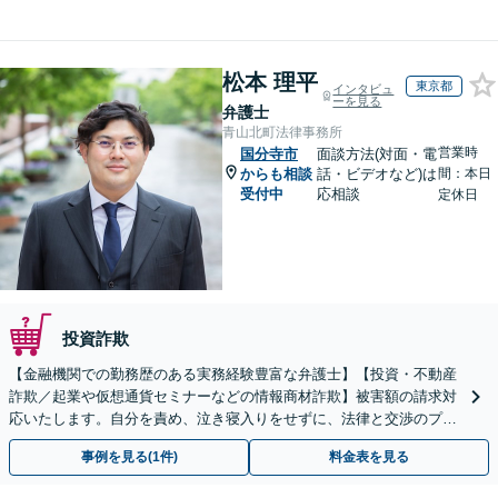
松本 理平
東京都
インタビュ
ーを見る
弁護士
青山北町法律事務所
営業時
国分寺市
面談方法(対面・電
からも相談
話・ビデオなど)は
間：本日
受付中
応相談
定休日
投資詐欺
【金融機関での勤務歴のある実務経験豊富な弁護士】【投資・不動産
詐欺／起業や仮想通貨セミナーなどの情報商材詐欺】被害額の請求対
応いたします。自分を責め、泣き寝入りをせずに、法律と交渉のプロ
にまずはご相談ください。【表参道駅から徒歩3分】
事例を見る(1件)
料金表を見る