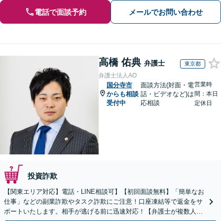
電話で面談予約
メールでお問い合わせ
高橋 佑典
弁護士
東京都
弁護士法人AO
営業時
国分寺市
面談方法(対面・電
からも相談
話・ビデオなど)は
間：本日
受付中
応相談
定休日
投資詐欺
【関東エリア対応】電話・LINE相談可】【初回面談無料】「簡単なお
仕事」などの副業詐欺やタスク詐欺にご注意！口座凍結等で返金をサ
ポートいたします。相手が逃げる前に迅速対応！【弁護士が複数人在