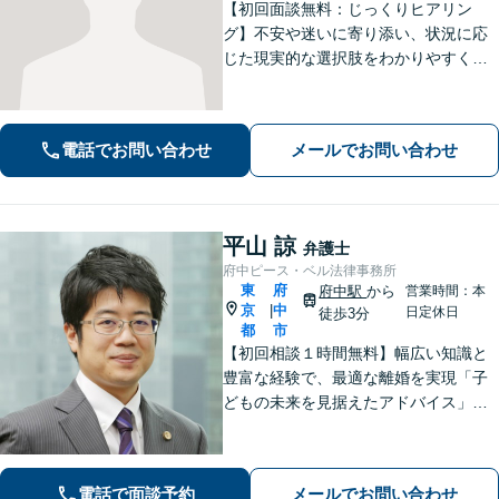
【初回面談無料：じっくりヒアリン
グ】不安や迷いに寄り添い、状況に応
じた現実的な選択肢をわかりやすくご
提案します。納得して前に進めるよ
う、誠実にサポートいたします【全国
対応】【電話・オンライン面談可】
電話でお問い合わせ
メールでお問い合わせ
平山 諒
弁護士
府中ピース・ベル法律事務所
東
府
府中駅
から
営業時間：本
京
中
|
日定休日
徒歩3分
都
市
【初回相談１時間無料】幅広い知識と
豊富な経験で、最適な離婚を実現「子
どもの未来を見据えたアドバイス」
【子連れ相談可】【労働関係の書籍・
論文の執筆実績】企業の労働紛争、ハ
ラスメント対策措置をレクチャー。過
電話で面談予約
メールでお問い合わせ