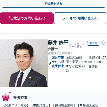
籍】事務所内で連携し問題解決へ【休日・夜間面談可】
料金表を見る
電話でお問い合わせ
メールでお問い合わせ
藤井 鉄平
東京都
インタビュ
ーを見る
弁護士
藤井鉄平法律事務所
国分寺市
面談方法(対
営業時間：07:
からも相
面・電話・ビデ
00~21:00（土
談受付中
オなど)は応相
日祝日）
談
投資詐欺
【関東エリア対応】【中国語対応】【初回相談無料】【☎︎弁護士選任