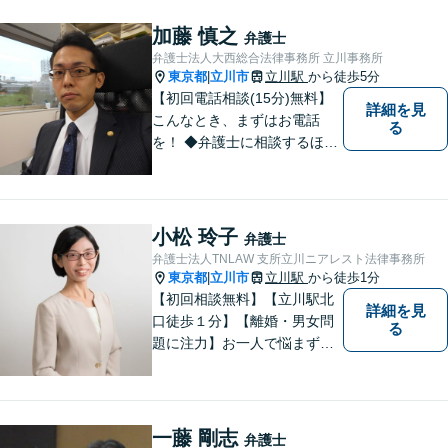
加藤 慎之
弁護士
弁護士法人大西総合法律事務所 立川事務所
東京都
立川市
立川駅
から徒歩5分
|
【初回電話相談(15分)無料】
詳細を見
こんなとき、まずはお電話
る
を！ ◆弁護士に相談するほど
のことか分からない（→まず
はご相談ください。ご自身で
対応できそうであれば、解決
法を指南します。） ◆弁護士
小松 玲子
弁護士
に依頼したら、費用はいくら
弁護士法人TNLAW 支所立川ニアレスト法律事務所
かかるのか。
東京都
立川市
立川駅
から徒歩1分
|
【初回相談無料】【立川駅北
詳細を見
口徒歩１分】【離婚・男女問
る
題に注力】お一人で悩まず、
お気軽にご相談ください。
一藤 剛志
弁護士