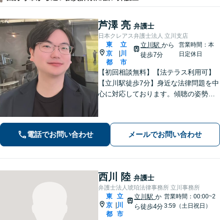
芦澤 亮
弁護士
日本クレアス弁護士法人 立川支店
東
立
立川駅
から
営業時間：本
京
川
|
日定休日
徒歩7分
都
市
【初回相談無料】【法テラス利用可】
【立川駅徒歩7分】身近な法律問題を中
心に対応しております。傾聴の姿勢と
話しやすい雰囲気作りを大切にしてお
りますので、何かお困りごとがござい
ましたらお気軽にご相談ください。
電話でお問い合わせ
メールでお問い合わせ
【電話相談可】【休日・夜間面談可】
西川 陸
弁護士
弁護士法人琥珀法律事務所 立川事務所
東
立
立川駅
か
営業時間：00:00~2
京
川
|
3:59（土日祝日）
ら徒歩4分
都
市