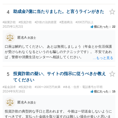
売却の目的で新たに口座を開設すれば詐欺罪になる可能性があるの
で、本当に銀行口座を売る行為が犯罪行為であることを認識して行っ
た又は認識しうる状況で行ったものであれば、素直に認めた方がいい
4
助成金7億に当たりました。と言うラインがきた
と思います。しかし、例えば、銀行口座を売る行為が犯罪行為である
ことを知らずに売却譲渡した場合は、もちろん認めるという選択肢も
#副業詐欺
#投資詐欺
#詐欺の法的措置
#悪徳商法
#200万円以上
ありますが、沈黙を守るという選択肢もあることを念頭に置いていた
2025年1月2日
役にたった
22
だけると幸いです。 逮捕される可能性が全くないとはいえません
が、捜査機関において罪証隠滅の恐れや逃亡の恐れがある等の事由が
匿名A
弁護士
ある場合は身体拘束をしてくる可能性はあります。仮に初犯であった
口座は解約してください。 あとは無視しましょう（年金とか生活保護
としてもその可能性は変わりません。 2、京都まで行かなきゃ行けな
が受けられなくなるというのも騙しのテクニックです）。 不安であれ
い事はありますか？ →捜査を担当する警察署が京都の警察署であれ
ば，警察や消費生活センターへ相談してください。
ば、京都まで行く可能性もありますが、京都の警察官がご相談者様の
最寄りの警察署に来て取調べを行うこともあり得ますので、警察から
話を聞きたいという話が合った際は、場所などについては担当警察官
5
投資詐欺の疑い、サイトの指示に従うべきか教え
と相談することをおすすめします。
てください
#返金請求
#投資詐欺
#100〜200万円未満
#本名・住所・電話番号が不明
2024年9月16日
役にたった
15
匿名A
弁護士
投資詐欺の典型的な手口と思われます。 今後は一切送金しないように
すべきです。支払った金銭を取り返すのは難しい場合が多いと思いま