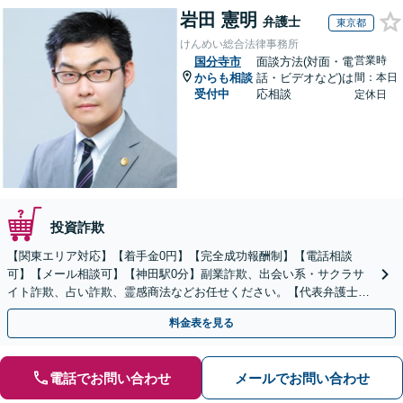
岩田 憲明
弁護士
東京都
けんめい総合法律事務所
営業時
国分寺市
面談方法(対面・電
からも相談
話・ビデオなど)は
間：本日
受付中
応相談
定休日
投資詐欺
【関東エリア対応】【着手金0円】【完全成功報酬制】【電話相談
可】【メール相談可】【神田駅0分】副業詐欺、出会い系・サクラサ
イト詐欺、占い詐欺、霊感商法などお任せください。【代表弁護士が
対応】
料金表を見る
電話でお問い合わせ
メールでお問い合わせ