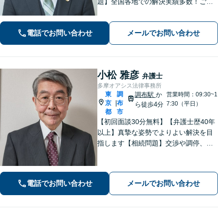
題】全国各地での解決実績多数！ご相
談は何度でも無料で、迅速かつ的確な
対応で満足度の高い解決を目指します
電話でお問い合わせ
メールでお問い合わせ
【相続・遺言】協議・調停・裁判に幅
広く対応【分割払い対応】【電話相談
OK】
小松 雅彦
弁護士
多摩オアシス法律事務所
東
調
調布駅
か
営業時間：09:30~1
京
布
|
7:30（平日）
ら徒歩4分
都
市
【初回面談30分無料】【弁護士歴40年
以上】真摯な姿勢でよりよい解決を目
指します【相続問題】交渉や調停、裁
判などさまざまなフェーズに対応。不
動産処理もお任せください【離婚問
題】熟年離婚や離婚を検討中の方もお
電話でお問い合わせ
メールでお問い合わせ
気軽にご相談ください【調布駅4分】