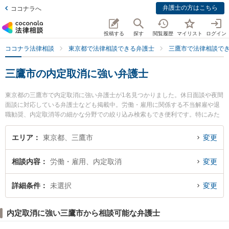
弁護士の方はこちら
ココナラへ
投稿する
探す
閲覧履歴
マイリスト
ログイン
ココナラ法律相談
東京都で法律相談できる弁護士
三鷹市で法律相談で
三鷹市の内定取消に強い弁護士
東京都の三鷹市で内定取消に強い弁護士が1名見つかりました。休日面談や夜間
面談に対応している弁護士なども掲載中。労働・雇用に関係する不当解雇や退
職勧奨、内定取消等の細かな分野での絞り込み検索もでき便利です。特にみた
か総合法律事務所の齊藤 遼亮弁護士のプロフィール情報や弁護士費用、強みな
どが注目されています。『三鷹市で土日や夜間に発生した内定取消のトラブル
エリア
東京都、三鷹市
変更
を今すぐに弁護士に相談したい』『内定取消のトラブル解決の実績豊富な近く
の弁護士を検索したい』『初回相談無料で内定取消を法律相談できる三鷹市内
相談内容
労働・雇用、内定取消
変更
の弁護士に相談予約したい』などでお困りの相談者さんにおすすめです。
詳細条件
未選択
変更
内定取消に強い三鷹市から相談可能な弁護士