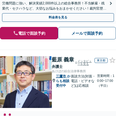
労働問題に強い、解決実績2,000件以上の総合事務所！不当解雇・残
業代・セクハラなど、大切なお悩みをおまかせください！裁判官歴35
年のベテラン弁護士在籍！
料金表を見る
電話で面談予約
メールで面談予約
藍原 義章
東京都
インタビュ
ーを見る
弁護士
あけぼの綜合法律事務所
営業時間：1
三鷹市
か
面談方法(対面・
らも相談
電話・ビデオな
0:00~17:00
受付中
ど)は応相談
（平日）