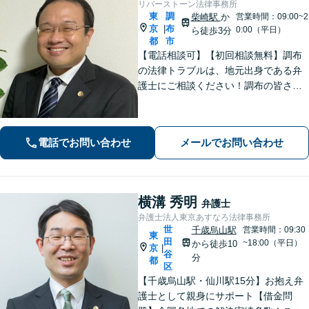
リバーストーン法律事務所
東
調
柴崎駅
か
営業時間：09:00~2
京
布
|
0:00（平日）
ら徒歩3分
都
市
【電話相談可】【初回相談無料】調布
の法律トラブルは、地元出身である弁
護士にご相談ください！調布の皆さま
から愛される弁護士になれるよう、
日々精進いたします。どんな些細なこ
とでも大丈夫ですので、まずはご相談
電話でお問い合わせ
メールでお問い合わせ
ください【柴崎駅3分】【出張相談も
可】
横溝 秀明
弁護士
弁護士法人東京あすなろ法律事務所
世
千歳烏山駅
営業時間：09:30
東
田
~18:00（平日）
から徒歩10
京
|
谷
分
都
区
【千歳烏山駅・仙川駅15分】お抱え弁
護士として親身にサポート【借金問