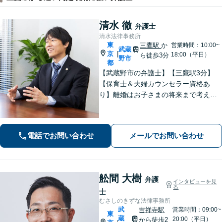
清水 徹
弁護士
清水法律事務所
東
三鷹駅
か
営業時間：10:00~
武蔵
京
|
18:00（平日）
ら徒歩3分
野市
都
【武蔵野市の弁護士】【三鷹駅3分】
【保育士＆夫婦カウンセラー資格あ
り】離婚はお子さまの将来まで考えた
アドバイス！「不動産借主の方：立
退・立退料の増額交渉」「NPOの顧問
も引き受けております」【平日夜間相
電話でお問い合わせ
メールでお問い合わせ
談可】
舩間 大樹
弁護
インタビューを見
る
士
むさしのきずな法律事務所
武
吉祥寺駅
営業時間：09:00~
東
蔵
20:00（平日）
から徒歩2