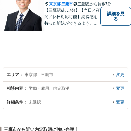
東京都
三鷹市
三鷹駅
から徒歩7分
|
【三鷹駅徒歩7分】【当日／夜
詳細を見
間／休日対応可能】納得感を
る
持った解決ができるよう、問
題解決というゴールだけでな
く過程も重要視してまいりま
す。一つひとつの案件に最大
限の努力を尽くしていきま
す。【司法書士資格あり】
【宅建士資格あり】【法テラ
ス利用可能】
エリア
東京都、三鷹市
変更
相談内容
労働・雇用、内定取消
変更
詳細条件
未選択
変更
三鷹市から近い内定取消に強い弁護士