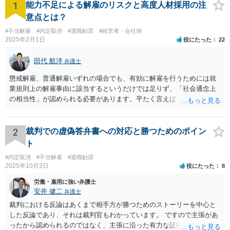
1
能力不足による解雇のリスクと高度人材採用の注
意点とは？
#不当解雇
#内定取消
#退職勧奨
#経営者・会社側
2025年2月1日
役にたった
22
田代 航洋
弁護士
懲戒解雇、普通解雇いずれの場合でも、有効に解雇を行うためには就
業規則上の解雇事由に該当するというだけでは足りず、「社会通念上
の相当性」が認められる必要があります。平たく言えば、解雇の原因
となった行為が解雇に値するほどの行為かということが厳格に判断さ
れます。 日本の労働法上、解雇は非常にハードルが高いです。 解雇が
有効か無効かという点は能力不足の程度にもよりますが、顧問弁護士
2
裁判での虚偽答弁書への対応と勝つためのポイン
の先生は具体的な事情を検討した上で能力不足の程度が解雇を有効と
ト
するほどではないと判断されたのだと思います。 例えば、無断欠勤を
#内定取消
#不当解雇
#退職勧奨
連続する、会社のお金を横領する等の場合には一発で解雇した場合で
2025年10月3日
役にたった
8
も有効と判断されるケースも多いですが、たしかに能力不足のみの場
合はかなり解雇のハードルが高いと言わざるを得ません。 なお、懲戒
労働・雇用に強い弁護士
解雇の場合には、戒告、譴責、減給、出勤停止等解雇よりも軽い処分
安井 健二
弁護士
を行い、改善を促したもののそれでも改善されない場合には解雇に踏
裁判における反論はあくまで相手方が勝つためのストーリーを中心と
み切る等段階的に手順をい踏んだ場合は解雇が有効と判断される可能
した反論であり、それは裁判官もわかっています。 ですので主張があ
性が高まります。 高度人材の中途社員だから直ちに解雇しやすいとい
ったから認められるのではなく、主張に沿った有力な証拠があるかど