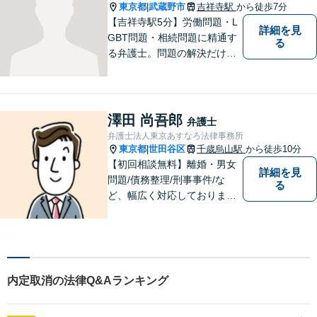
東京都
武蔵野市
吉祥寺駅
から徒歩7分
|
【吉祥寺駅5分】労働問題・L
詳細を見
GBT問題・相続問題に精通す
る
る弁護士。問題の解決だけで
なく、トラブルを防ぐ予防法
務にも力を入れています。問
題が大きくなる前に、お早め
にご相談ください！皆様に寄
澤田 尚吾郎
弁護士
り添い、納得の解決を目指し
弁護士法人東京あすなろ法律事務所
ます。
東京都
世田谷区
千歳烏山駅
から徒歩10分
|
【初回相談無料】離婚・男女
詳細を見
問題/債務整理/刑事事件/な
る
ど、幅広く対応しておりま
す。お困りごとは、すぐにご
相談ください！依頼者さまの
意向を汲み取り、希望を尊重
した弁護活動を行います。
【電話相談可】
内定取消の法律Q&Aランキング