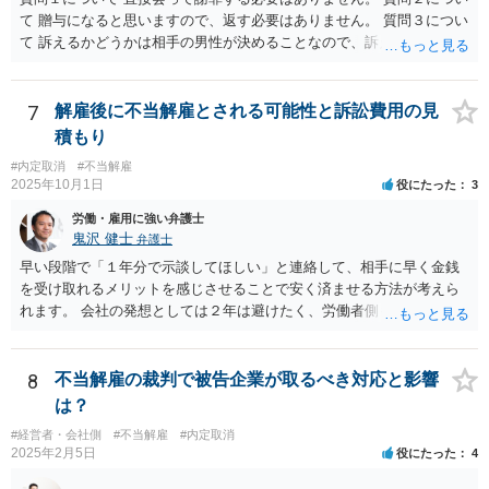
て 贈与になると思いますので、返す必要はありません。 質問３につい
て 訴えるかどうかは相手の男性が決めることなので、訴えることはな
いと言い切れませんが、訴えても請求が認められる可能性がないと思
われますので、結果的には訴えてこないと思われます。 相手の男性か
らのメッセージには、脅迫的な言動で関係を継続させようとの意図も
7
解雇後に不当解雇とされる可能性と訴訟費用の見
うかがわれますので、早めに警察にご相談することをお勧めします。
積もり
#内定取消
#不当解雇
2025年10月1日
役にたった
3
労働・雇用に強い弁護士
鬼沢 健士
弁護士
早い段階で「１年分で示談してほしい」と連絡して、相手に早く金銭
を受け取れるメリットを感じさせることで安く済ませる方法が考えら
れます。 会社の発想としては２年は避けたく、労働者側も２年分いけ
ば成功でしょう。
8
不当解雇の裁判で被告企業が取るべき対応と影響
は？
#経営者・会社側
#不当解雇
#内定取消
2025年2月5日
役にたった
4