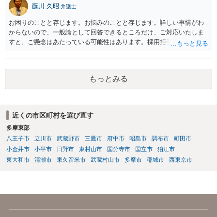
藤川 久昭
弁護士
お困りのことと存じます。お悩みのことと存じます。詳しい事情がわ
からないので、一般論として回答できるところだけ、ご対応いたしま
すと、ご懸念はあたっている可能性はあります。採用拒否、採用内定
取消が有効になる可能性はあります。補償内容によっては、記載通り
の内容が有効にならない可能性はありますし、そもそも契約が無効に
なる可能性はあります。本件は、法的に正確に分析すべき事案です。
もっとみる
素人判断は大いに危険です。法的に正確に分析されたい場合には、労
働法にかなり詳しく、上記に関連した法理等にも通じた弁護士等に相
談し、証拠をもとにしながら具体的な話をなさった上で、今後の対応
を検討するべきです。良い解決になりますよう祈念しております。
近くの市区町村を選び直す
多摩東部
八王子市
立川市
武蔵野市
三鷹市
府中市
昭島市
調布市
町田市
小金井市
小平市
日野市
東村山市
国分寺市
国立市
狛江市
東大和市
清瀬市
東久留米市
武蔵村山市
多摩市
稲城市
西東京市