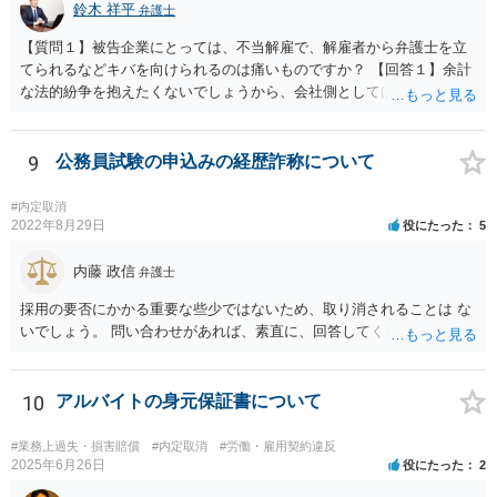
鈴木 祥平
弁護士
【質問１】被告企業にとっては、不当解雇で、解雇者から弁護士を立
てられるなどキバを向けられるのは痛いものですか？ 【回答１】余計
な法的紛争を抱えたくないでしょうから、会社側としては面倒だと思
うと思います。ただ、法的紛争になれば 会社側も弁護士を正式に立て
て争ってくることになると思います。 【質問２】今、解雇した社員よ
り労働審判を仕掛けられておりますが、社長が顧問弁護士の悪知恵
9
公務員試験の申込みの経歴詐称について
で、労働審判を無視して欠席しております。 どういう意図があります
か？ 【回答２】相手方が全く連絡することなく労働審判期日を欠席し
#内定取消
た場合は、申立人に主張・立証を行わせ、申立人の言い分が相当と認
2022年8月29日
役にたった
5
められるの であれば、申立人の意向を確認した上で、申立人の言い分
どおりの労働審判が行われることが考えられますので、欠席すること
内藤 政信
弁護士
は無いと思います。 代理人だけも出席しているのでれば、審理は可能
採用の要否にかかる重要な些少ではないため、取り消されることは な
です。 【質問３】会社の弱音を握られて復職させたくない模様なの
いでしょう。 問い合わせがあれば、素直に、回答してください。
で、ずるずると交渉や裁判を引き延ばしていると思われますが。 【回
答３】会社側としては、引き延ばしてもメリットがあるとは思えませ
んので、会社側としてももしかしたらある程度の勝算もって臨んでい
10
アルバイトの身元保証書について
る のかも知れません。
#業務上過失・損害賠償
#内定取消
#労働・雇用契約違反
2025年6月26日
役にたった
2