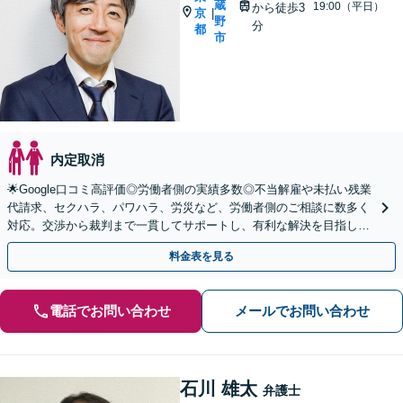
蔵
19:00（平日）
から徒歩3
京
|
野
分
都
市
内定取消
🌟Google口コミ高評価◎労働者側の実績多数◎不当解雇や未払い残業
代請求、セクハラ、パワハラ、労災など、労働者側のご相談に数多く
対応。交渉から裁判まで一貫してサポートし、有利な解決を目指しま
す。【使用者側も対応】企業法務にも精通。
料金表を見る
電話でお問い合わせ
メールでお問い合わせ
石川 雄太
弁護士