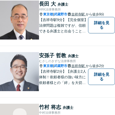
長田 大
弁護士
ARK法律事務所
東京都
武蔵野市
吉祥寺駅
から徒歩9分
|
【吉祥寺駅9分】【完全個室】
詳細を見
法律問題は複雑ですが、信頼
る
できる弁護士と出会うことで
解決への道が開けます。 関係
があるか分からないことで
も、ためらわずにご相談くだ
さい。一緒に最善の解決策を
安孫子 哲教
弁護士
見つけましょう。【迅速な対
むさしのきずな法律事務所
応】
東京都
武蔵野市
吉祥寺駅
から徒歩2分
|
【吉祥寺駅2分】【弁護士2人
詳細を見
体制！依頼者様の強い味方に
る
依頼者様との「絆」を大切
に。相続・遺言、不動産・住
まい、労働・雇用（会社
側）、離婚・男女問題 、債権
回収、企業法務、刑事事件、
竹村 将志
弁護士
インターネットなど
中村法律事務所