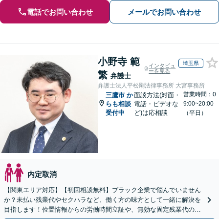
電話でお問い合わせ
メールでお問い合わせ
小野寺 範
埼玉県
インタビュ
ーを見る
繁
弁護士
弁護士法人平松剛法律事務所 大宮事務所
営業時間：0
三鷹市
か
面談方法(対面・
らも相談
電話・ビデオな
9:00~20:00
受付中
ど)は応相談
（平日）
内定取消
【関東エリア対応】【初回相談無料】ブラック企業で悩んでいません
か？未払い残業代やセクハラなど、働く方の味方として一緒に解決を
目指します！位置情報からの労働時間立証や、無効な固定残業代の調