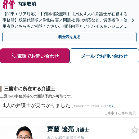
内定取消
【関東エリア対応】【初回相談無料】【男女４人の弁護士が在籍する
事務所】残業代請求／労働災害／問題社員の対応など。労働者側・使
用者側どちらもご相談ください。相談内容とアドバイスをレジュメに
してお渡ししします【弁護士歴15年以上】
料金表を見る
電話でお問い合わせ
メールでお問い合わせ
三鷹市に所在する弁護士
三鷹市の事務所等での面談予約が可能です。
1
人の弁護士が見つかりました
(検索結果について詳しくは
こちら
)
1件中 1-1件を表示
齊藤 遼亮
弁護士
みたか総合法律事務所