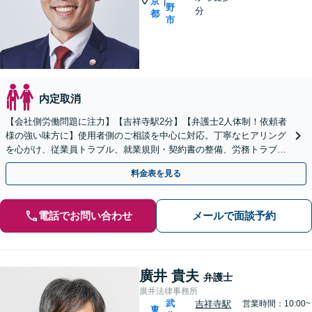
京
|
野
分
都
市
内定取消
【会社側労働問題に注力】【吉祥寺駅2分】【弁護士2人体制！依頼者
様の強い味方に】使用者側のご相談を中心に対応。丁寧なヒアリング
を心がけ、従業員トラブル、就業規則・契約書の整備、労務トラブル
の早期解決に努めます。
料金表を見る
電話でお問い合わせ
メールで面談予約
廣井 貴夫
弁護士
廣井法律事務所
武
吉祥寺駅
営業時間：10:00~
東