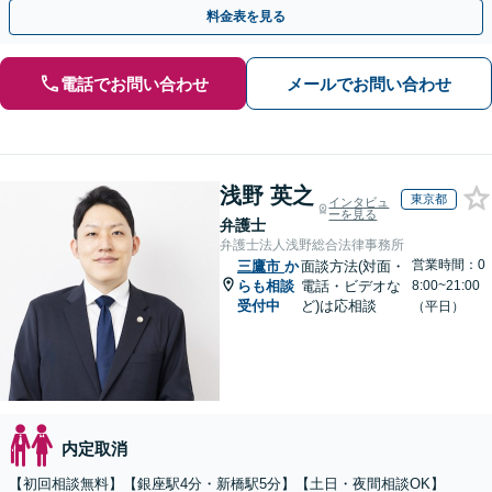
査もお任せください。【夜間や休日相談可】
料金表を見る
電話でお問い合わせ
メールでお問い合わせ
浅野 英之
東京都
インタビュ
ーを見る
弁護士
弁護士法人浅野総合法律事務所
営業時間：0
三鷹市
か
面談方法(対面・
らも相談
電話・ビデオな
8:00~21:00
受付中
ど)は応相談
（平日）
内定取消
【初回相談無料】【銀座駅4分・新橋駅5分】【土日・夜間相談OK】