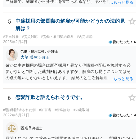
当解雇で、解雇者から弁護士を立てられるなど、キバを向けられるの
はやはり痛いものですか？ →弁護士ですと、解雇事由が違法か否かに
ついて専門的な知識、経験を有しておりますので、労働法規上の正当
な根拠がない場合に会社側の主張を通すのは難しくなる場合が多いか
5
中途採用の部長職の解雇が可能かどうかの法的見
と思われます。 もっとも、依頼者本人（労働者）の意向もあります
解は？
が、一定の落し所をもって交渉に当たることもあり、早期解決を実現
#不当解雇
#労災対応
#労働・雇用契約違反
#内定取消
することも可能になる場合もあります。 弁護士を立てられたり裁判を
2025年2月4日
役にたった
6
提起されると、会社側も弁護士に依頼して、長期的な対応が必要にな
り、最終的にはバックペイが生じるおそれもあるため、解雇を争われ
労働・雇用に強い弁護士
るのは、時間や費用の観点からも負担が大きいと思われます。 ②この
大﨑 美生
弁護士
ように、ずるずると交渉を引き延ばしている間に、そのうち転職をす
確かに中途採用の場合は新卒採用と異なり他職種や配転を検討する必
るだろうと、社長なりに作戦を立てているようですが。このように復
要がないと判断した裁判例はありますが、解雇のし易さについてはそ
職をさせないために、ずるずると交渉を引き延ばすのも作戦としてあ
の点の違いしかないともいえます。 結局のところ解雇理由が認められ
りますか？ →労働者の資力との関係で、交渉や裁判を長期に行うこと
るのかが問題です。 御社のケースでも、解雇理由の事情が社長との一
で労働者の余力がなくなり、労働者側から会社寄りの解決案を受け入
回の言い合いだけであれば、解雇までは難しいと思われます。 それ以
れるといった対応をさせるという作戦として考えられるところです。
外の事情を踏まえて、改善の余地がないほど解雇理由（能力不足や協
6
恋愛詐欺と訴えられそうです。
もっとも、ご認識のとおり、バックペイや裁判になった際のレピュテ
調性のなさ等）があるのでしたら、解雇も相当と思料します。 ご参考
ーションリスクを考慮すると得策とは言い難いのではないかと考えら
までにお願いします。
#慰謝料請求された側
#加害者
#特殊詐欺
#内定取消
れます。 仮に、裁判になり敗訴判決が出た場合、会社名が記載されて
2022年6月21日
役にたった
4
裁判例として書籍に掲載されたりニュースとなる可能性がありますの
で、社会的な印象が大きく下がるリスクはございます。
匿名B
弁護士
質問１について 直接会って謝罪する必要はありません。 質問２につい