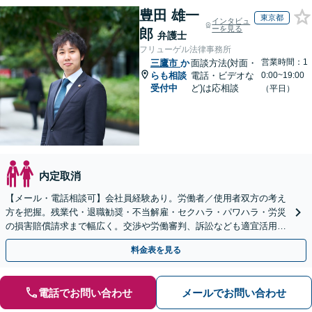
豊田 雄一
東京都
インタビュ
ーを見る
郎
弁護士
フリューゲル法律事務所
営業時間：1
三鷹市
か
面談方法(対面・
らも相談
電話・ビデオな
0:00~19:00
受付中
ど)は応相談
（平日）
内定取消
【メール・電話相談可】会社員経験あり。労働者／使用者双方の考え
方を把握。残業代・退職勧奨・不当解雇・セクハラ・パワハラ・労災
の損害賠償請求まで幅広く。交渉や労働審判、訴訟なども適宜活用
し、早期かつ最善の解決を目指します【初回面談無料】
料金表を見る
電話でお問い合わせ
メールでお問い合わせ