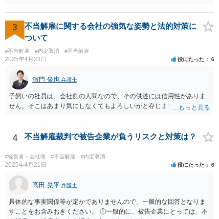
うわけではありませんが、高度人材の中途社員の場合は雇用契約上、
うかが重要です。 相手方の主張をコントロールすることはできないの
相応に高い能力を求められているため能力不足か否かの判断が給与の
で、あくまで証拠に基づいているか否かを念頭に読むことをお勧めし
低い新卒の社員と比較すると厳格に判断される結果、解雇の有効性の
ます。 あまり過敏に反応してしまうと、気疲れしてしまいます。 代理
3
不当解雇に関する会社の強気な姿勢と法的対策に
判断が比較的甘くなるという可能性はあると考えます。 もっとも、高
人を信頼して自分の主張をきっちり提出してもらうことのほうが大事
ついて
度人材の中途社員の場合でもやはり解雇のハードルは相応に高いもの
ですので、いまの弁護士を信頼してコミュニケーションをとっていた
となります。 今回のようなリスクを避ける観点からは、会社側として
#不当解雇
#内定取消
#不当解雇
だければと思います。
2025年4月23日
役にたった
6
無期雇用契約ではなく有期雇用契約で募集する、試用期間付を設け
る、業務委託契約を検討するという方法もあり得るかと存じます。
濵門 俊也
（※業務委託契約を検討される場合は、運用面によっては実質的に雇
弁護士
用契約関係であると判断されるリスクもありますので顧問弁護士の先
子飼いの社員は、会社側の人間なので、その供述には信用性がありま
生にもご相談の上慎重にご判断ください。）
せん。そこはあまり気にしなくてもよろしいかと存じます。
4
不当解雇裁判で被告企業が負うリスクと対策は？
#経営者・会社側
#不当解雇
#内定取消
2025年4月21日
役にたった
6
髙田 晃平
弁護士
具体的な事実関係等が定かでありませんので、一般的な回答となりま
すことをお含みおきください。 ①一般的に、被告企業にとっては、不