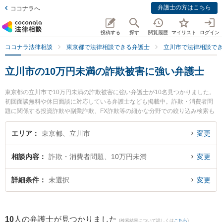
弁護士の方はこちら
ココナラへ
投稿する
探す
閲覧履歴
マイリスト
ログイン
ココナラ法律相談
東京都で法律相談できる弁護士
立川市で法律相談で
立川市の10万円未満の詐欺被害に強い弁護士
東京都の立川市で10万円未満の詐欺被害に強い弁護士が10名見つかりました。
初回面談無料や休日面談に対応している弁護士なども掲載中。詐欺・消費者問
題に関係する投資詐欺や副業詐欺、FX詐欺等の細かな分野での絞り込み検索も
でき便利です。特にもえぎ法律事務所の草皆 楓弁護士や日本クレアス弁護士法
人 立川支店の芦澤 亮弁護士、弁護士法人琥珀法律事務所 立川事務所の西川 陸
エリア
東京都、立川市
変更
弁護士のプロフィール情報や弁護士費用、強みなどが注目されています。『立
川市で土日や夜間に発生した10万円未満の詐欺被害のトラブルを今すぐに弁護
相談内容
詐欺・消費者問題、10万円未満
変更
士に相談したい』『10万円未満の詐欺被害のトラブル解決の実績豊富な近くの
弁護士を検索したい』『初回相談無料で10万円未満の詐欺被害を法律相談でき
る立川市内の弁護士に相談予約したい』などでお困りの相談者さんにおすすめ
詳細条件
未選択
変更
です。
10
人の弁護士が見つかりました
(検索結果について詳しくは
こちら
)