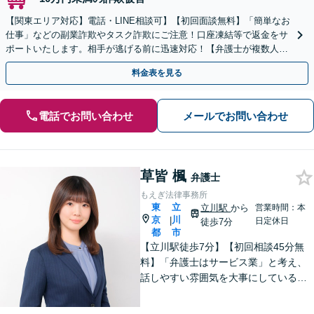
【関東エリア対応】電話・LINE相談可】【初回面談無料】「簡単なお
仕事」などの副業詐欺やタスク詐欺にご注意！口座凍結等で返金をサ
ポートいたします。相手が逃げる前に迅速対応！【弁護士が複数人在
籍】事務所内で連携し問題解決へ【休日・夜間面談可】
料金表を見る
電話でお問い合わせ
メールでお問い合わせ
草皆 楓
弁護士
もえぎ法律事務所
東
立
立川駅
から
営業時間：本
京
川
|
日定休日
徒歩7分
都
市
【立川駅徒歩7分】【初回相談45分無
料】「弁護士はサービス業」と考え、
話しやすい雰囲気を大事にしている事
務所です。ご相談者様のお悩みをじっ
くり伺い、その気持ちに寄り添うこと