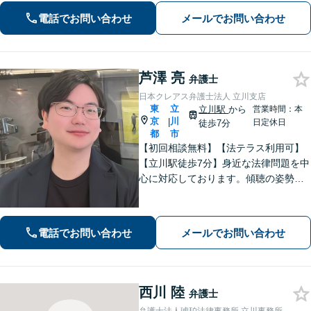
を心がけています【離婚・男女問題／
電話でお問い合わせ
メールでお問い合わせ
相続・遺言／交通事故】
芦澤 亮
弁護士
日本クレアス弁護士法人 立川支店
東
立
立川駅
から
営業時間：本
京
川
|
日定休日
徒歩7分
都
市
【初回相談無料】【法テラス利用可】
【立川駅徒歩7分】身近な法律問題を中
心に対応しております。傾聴の姿勢と
話しやすい雰囲気作りを大切にしてお
りますので、何かお困りごとがござい
ましたらお気軽にご相談ください。
電話でお問い合わせ
メールでお問い合わせ
【電話相談可】【休日・夜間面談可】
西川 陸
弁護士