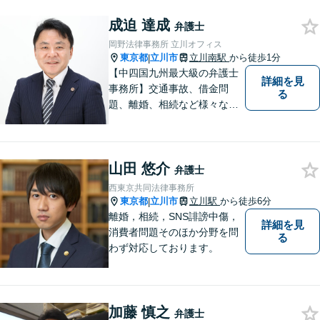
成迫 達成
弁護士
岡野法律事務所 立川オフィス
東京都
立川市
立川南駅
から徒歩1分
|
【中四国九州最大級の弁護士
詳細を見
事務所】交通事故、借金問
る
題、離婚、相続など様々な問
題について、「何度でも無
料」の相談を行っています！
まずはお気軽にご相談くださ
山田 悠介
い！
弁護士
西東京共同法律事務所
東京都
立川市
立川駅
から徒歩6分
|
離婚，相続，SNS誹謗中傷，
詳細を見
消費者問題そのほか分野を問
る
わず対応しております。
加藤 慎之
弁護士