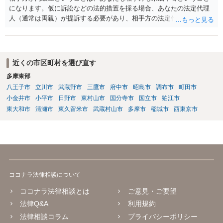
になります。仮に訴訟などの法的措置を採る場合、あなたの法定代理
人（通常は両親）が提訴する必要があり、相手方の法定代理人（通常
は両親）へ訴状を送る必要があります。訴訟よりも学校や親を交えて
話し合いで解決した方がよい問題だと思います。
近くの市区町村を選び直す
多摩東部
八王子市
立川市
武蔵野市
三鷹市
府中市
昭島市
調布市
町田市
小金井市
小平市
日野市
東村山市
国分寺市
国立市
狛江市
東大和市
清瀬市
東久留米市
武蔵村山市
多摩市
稲城市
西東京市
ココナラ法律相談について
ココナラ法律相談とは
ご意見・ご要望
法律Q&A
利用規約
法律相談コラム
プライバシーポリシー