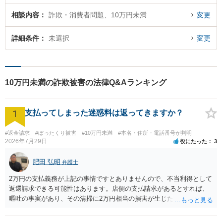
相談内容
詐欺・消費者問題、10万円未満
変更
詳細条件
未選択
変更
10万円未満の詐欺被害の法律Q&Aランキング
1
支払ってしまった迷惑料は返ってきますか？
#返金請求
#ぼったくり被害
#10万円未満
#本名・住所・電話番号が判明
2026年7月29日
役にたった
3
肥田 弘昭
弁護士
2万円の支払義務が上記の事情ですとありませんので、不当利得として
返還請求できる可能性はあります。店側の支払請求があるとすれば、
嘔吐の事実があり、その清掃に2万円相当の損害が生じた場合です。ご
参考にしてください。