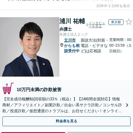
10件中 1-10件を表示
浦川 祐輔
東京都
インタビュ
ーを見る
弁護士
弁護士法人エッグ
営業時間：00:
立川市
面談方法(対面・
からも相
電話・ビデオな
00~23:59（土
談受付中
ど)は応相談
日祝日）
10万円未満の詐欺被害
【完全成功報酬制(回収額の33％（税込）】【24時間全国対応】情報
商材／アフィリエイト／副業詐欺／出会い系サクラ詐欺／コンサル詐
欺／投資詐欺／仮想通貨のトラブルは、お任せください！オンライン
のみで解決も可能！
料金表を見る