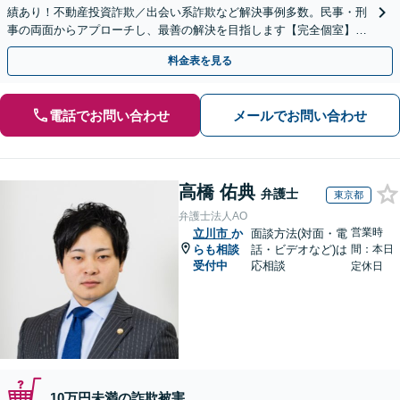
績あり！不動産投資詐欺／出会い系詐欺など解決事例多数。民事・刑
事の両面からアプローチし、最善の解決を目指します【完全個室】
【代々木駅3分】
料金表を見る
電話でお問い合わせ
メールでお問い合わせ
高橋 佑典
弁護士
東京都
弁護士法人AO
営業時
立川市
か
面談方法(対面・電
らも相談
話・ビデオなど)は
間：本日
受付中
応相談
定休日
10万円未満の詐欺被害