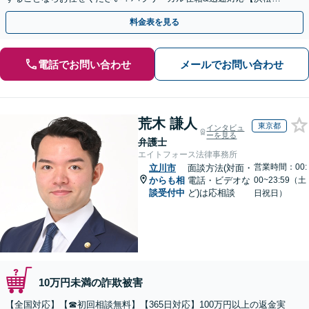
駅1分】※結婚詐欺・ロマンス詐欺に関するご相談はお断り
料金表を見る
電話でお問い合わせ
メールでお問い合わせ
荒木 謙人
東京都
インタビュ
ーを見る
弁護士
エイトフォース法律事務所
営業時間：00:
立川市
面談方法(対面・
からも相
電話・ビデオな
00~23:59（土
談受付中
ど)は応相談
日祝日）
10万円未満の詐欺被害
【全国対応】【☎︎初回相談無料】【365日対応】100万円以上の返金実