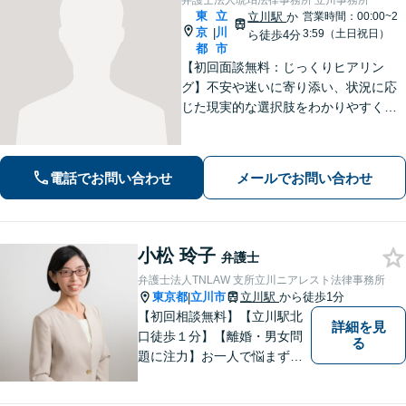
弁護士法人琥珀法律事務所 立川事務所
東
立
立川駅
か
営業時間：00:00~2
京
川
|
3:59（土日祝日）
ら徒歩4分
都
市
【初回面談無料：じっくりヒアリン
グ】不安や迷いに寄り添い、状況に応
じた現実的な選択肢をわかりやすくご
提案します。納得して前に進めるよ
う、誠実にサポートいたします【全国
対応】【電話・オンライン面談可】
電話でお問い合わせ
メールでお問い合わせ
小松 玲子
弁護士
弁護士法人TNLAW 支所立川ニアレスト法律事務所
東京都
立川市
立川駅
から徒歩1分
|
【初回相談無料】【立川駅北
詳細を見
口徒歩１分】【離婚・男女問
る
題に注力】お一人で悩まず、
お気軽にご相談ください。