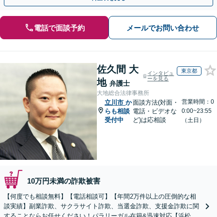
電話で面談予約
メールでお問い合わせ
佐久間 大
東京都
インタビュ
ーを見る
地
弁護士
大地総合法律事務所
営業時間：0
立川市
か
面談方法(対面・
らも相談
電話・ビデオな
0:00~23:55
受付中
ど)は応相談
（土日）
10万円未満の詐欺被害
【何度でも相談無料】【電話相談可】【年間2万件以上の圧倒的な相
談実績】副業詐欺、サクラサイト詐欺、当選金詐欺、支援金詐欺に関
することならお任せください！パラリーガル在籍&迅速対応【浜松町