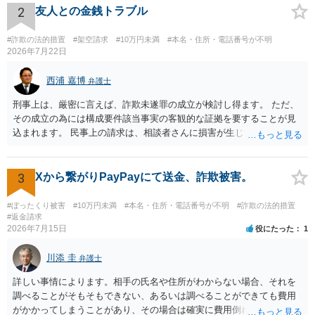
2
友人との金銭トラブル
#詐欺の法的措置
#架空請求
#10万円未満
#本名・住所・電話番号が不明
2026年7月22日
西浦 嘉博
弁護士
刑事上は、厳密に言えば、詐欺未遂罪の成立が検討し得ます。 ただ、
その成立の為には構成要件該当事実の客観的な証拠を要することが見
込まれます。 民事上の請求は、相談者さんに損害が生じていない以
上、困難な様に思われます。 より詳細な事項についてお聞きになりた
い場合、最寄りの法律事務所での相談を検討ください。 上記、ご参考
ください。
3
Xから繋がりPayPayにて送金、詐欺被害。
#ぼったくり被害
#10万円未満
#本名・住所・電話番号が不明
#詐欺の法的措置
#返金請求
2026年7月15日
役にたった
1
川添 圭
弁護士
詳しい事情によります。相手の氏名や住所がわからない場合、それを
調べることがそもそもできない、あるいは調べることができても費用
がかかってしまうことがあり、その場合は確実に費用倒れになりそう