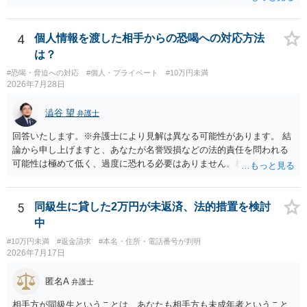
です（調査費用は相手に請求できないのが原則だからです）。
4
個人情報を渡した相手からの恐喝への対応方法
は？
#恐喝・脅迫への対応
#個人・プライベート
#10万円未満
2026年7月28日
澁谷 望
弁護士
回答いたします。※弁護士により見解は異なる可能性があります。 結
論から申し上げますと、あなたが名誉毀損などの法的責任を問われる
可能性は極めて低く、過度に恐れる必要はありません。相手の行為こ
そが恐喝や脅迫にあたる悪質な手口です。相手がブロックしてきたの
は警察の介入を恐れて逃げた可能性が高いと考えられます。 今後の具
体的な対応は以下の通りです。 ・相手の要求は無視する（1対1のやり
5
同級生に貸した2万円が未返済、法的措置を検討
取りで「詐欺か」と聞いただけで名誉毀損は成立しません） ・マイナ
中
ンバー総合フリーダイヤルへ連絡し、カードの一時停止と再発行手続
#10万円未満
#返金請求
#本名・住所・電話番号が判明
きを行う ・万が一に備え、会社には「個人情報を悪用されたトラブル
2026年7月17日
に巻き込まれた」と事前伝えておく すでに警察へ相談済みとのことで
すので、今後別のアカウントから連絡が来ても一切応じず、警察へ追
匿名A
弁護士
加の報告を行ってください。
相手方が同級生ということは、あなたも相手方も未成年者ということ