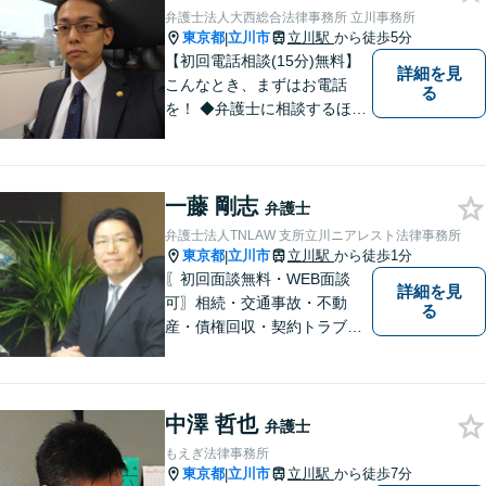
弁護士法人大西総合法律事務所 立川事務所
東京都
立川市
立川駅
から徒歩5分
|
【初回電話相談(15分)無料】
詳細を見
こんなとき、まずはお電話
る
を！ ◆弁護士に相談するほど
のことか分からない（→まず
はご相談ください。ご自身で
対応できそうであれば、解決
一藤 剛志
法を指南します。） ◆弁護士
弁護士
に依頼したら、費用はいくら
弁護士法人TNLAW 支所立川ニアレスト法律事務所
かかるのか。
東京都
立川市
立川駅
から徒歩1分
|
〖初回面談無料・WEB面談
詳細を見
可〗相続・交通事故・不動
る
産・債権回収・契約トラブル
に対応。事業と暮らしを守る
ため、早い段階から丁寧にサ
ポートします〖立川駅近く〗
中澤 哲也
弁護士
もえぎ法律事務所
東京都
立川市
立川駅
から徒歩7分
|