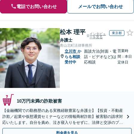
電話でお問い合わせ
メールでお問い合わせ
松本 理平
東京都
インタビュ
ーを見る
弁護士
青山北町法律事務所
営業時
立川市
か
面談方法(対面・電
らも相談
話・ビデオなど)は
間：本日
受付中
応相談
定休日
10万円未満の詐欺被害
【金融機関での勤務歴のある実務経験豊富な弁護士】【投資・不動産
詐欺／起業や仮想通貨セミナーなどの情報商材詐欺】被害額の請求対
応いたします。自分を責め、泣き寝入りをせずに、法律と交渉のプロ
にまずはご相談ください。【表参道駅から徒歩3分】
料金表を見る