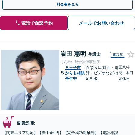
にまずはご相談ください。【表参道駅から徒歩3分】
料金表を見る
電話で面談予約
メールでお問い合わせ
岩田 憲明
弁護士
東京都
けんめい総合法律事務所
営業時
八王子市
面談方法(対面・電
からも相談
話・ビデオなど)は
間：本日
受付中
応相談
定休日
副業詐欺
【関東エリア対応】【着手金0円】【完全成功報酬制】【電話相談