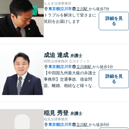
き出します。
もえぎ法律事務所
東京都
立川市
立川駅
から徒歩7分
|
トラブルを解決して皆さまに
詳細を見
笑顔をお届けします
る
成迫 達成
弁護士
岡野法律事務所 立川オフィス
東京都
立川市
立川南駅
から徒歩1分
|
【中四国九州最大級の弁護士
詳細を見
事務所】交通事故、借金問
る
題、離婚、相続など様々な問
題について、「何度でも無
料」の相談を行っています！
まずはお気軽にご相談くださ
い！
稲見 秀登
弁護士
稲見法律事務所
東京都
立川市
立川駅
から徒歩5分
|