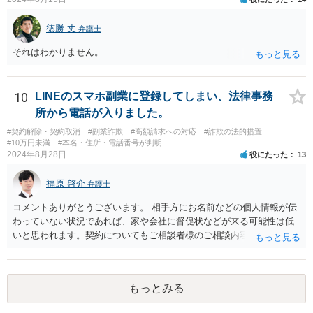
徳勝 丈
弁護士
それはわかりません。
10
LINEのスマホ副業に登録してしまい、法律事務
所から電話が入りました。
#契約解除・契約取消
#副業詐欺
#高額請求への対応
#詐欺の法的措置
#10万円未満
#本名・住所・電話番号が判明
2024年8月28日
役にたった
13
福原 啓介
弁護士
コメントありがとうございます。 相手方にお名前などの個人情報が伝
わっていない状況であれば、家や会社に督促状などが来る可能性は低
いと思われます。契約についてもご相談者様のご相談内容を踏まえま
すと、そもそも成立していない可能性もありますので、その点ご留意
いただけますと幸いです。
もっとみる