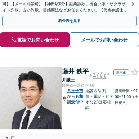
可】【メール相談可】【神田駅0分】副業詐欺、出会い系・サクラサ
イト詐欺、占い詐欺、霊感商法などお任せください。【代表弁護士が
対応】
料金表を見る
電話でお問い合わせ
メールでお問い合わせ
藤井 鉄平
東京都
インタビュ
ーを見る
弁護士
藤井鉄平法律事務所
八王子市
面談方法(対
営業時間：07:
からも相
面・電話・ビデ
00~21:00（土
談受付中
オなど)は応相
日祝日）
談