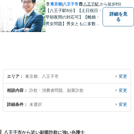
東京都
八王子市
八王子駅
から徒歩8分
|
【八王子駅8分】【土日祝日・
詳細を見
早朝夜間の対応可】【離婚・
る
男女問題】男女ともに多数実
績アリ。親権、財産分与～養
育費まで幅広く対応【交通事
故】【相続】もお任せくださ
い。
エリア
東京都、八王子市
変更
相談内容
詐欺・消費者問題、副業詐欺
変更
詳細条件
未選択
変更
八王子市から近い副業詐欺に強い弁護士