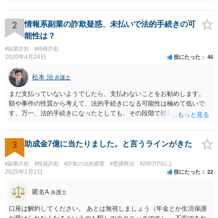
2
情報系副業の詐欺疑惑、未払いで法的手続きの可
能性は？
#副業詐欺
#特殊詐欺
2020年4月24日
役にたった
46
松本 治
弁護士
まだ支払っていないようでしたら、支払わないことをお勧めします。
額や事件の性質から考えて、法的手続きになる可能性は極めて低いで
す。万一、法的手続きになったとしても、その段階で対処すれば間に
合います。ですから、裁判所からの通知だけ注意しておけば大丈夫で
す。万一、裁判所から手紙が届くことがあれば、すぐに弁護士等に相
談して下さい。対処しなければ、それこそ差し押さえにつながりま
3
助成金7億に当たりました。と言うラインがきた
す。お話が事実であれば、対処により相手の請求を退けることができ
ると考えられます。 いずれにしても、心配して待つ必要はないです。
#副業詐欺
#投資詐欺
#詐欺の法的措置
#悪徳商法
#200万円以上
2025年1月2日
役にたった
22
匿名A
弁護士
口座は解約してください。 あとは無視しましょう（年金とか生活保護