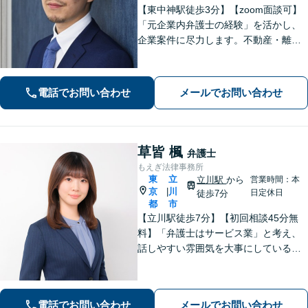
【東中神駅徒歩3分】【zoom面談可】
「元企業内弁護士の経験」を活かし、
企業案件に尽力します。不動産・離婚
問題の実績も多数あり！依頼者様が最
大の利益を得られるよう、知見を活か
し問題に真摯に向き合います。【韓国
電話でお問い合わせ
メールでお問い合わせ
語OK】
草皆 楓
弁護士
もえぎ法律事務所
東
立
立川駅
から
営業時間：本
京
川
|
日定休日
徒歩7分
都
市
【立川駅徒歩7分】【初回相談45分無
料】「弁護士はサービス業」と考え、
話しやすい雰囲気を大事にしている事
務所です。ご相談者様のお悩みをじっ
くり伺い、その気持ちに寄り添うこと
を心がけています【離婚・男女問題／
電話でお問い合わせ
メールでお問い合わせ