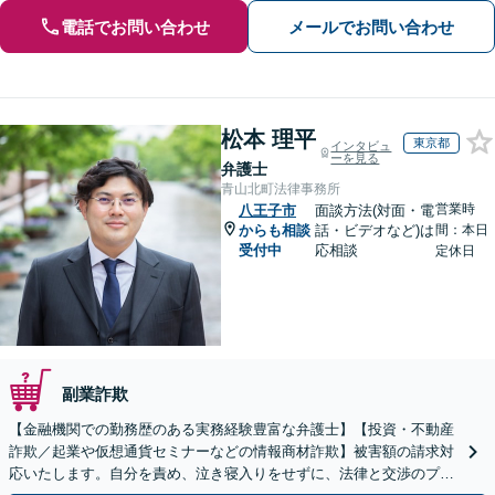
電話でお問い合わせ
メールでお問い合わせ
松本 理平
東京都
インタビュ
ーを見る
弁護士
青山北町法律事務所
営業時
八王子市
面談方法(対面・電
からも相談
話・ビデオなど)は
間：本日
受付中
応相談
定休日
副業詐欺
【金融機関での勤務歴のある実務経験豊富な弁護士】【投資・不動産
詐欺／起業や仮想通貨セミナーなどの情報商材詐欺】被害額の請求対
応いたします。自分を責め、泣き寝入りをせずに、法律と交渉のプロ