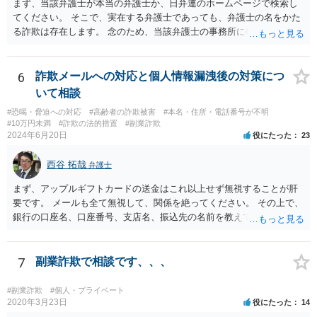
まず、当該弁護士が本当の弁護士か、日弁連のホームページで検索し
てください。 そこで、実在する弁護士であっても、弁護士の名をかた
る詐欺は存在します。 念のため、当該弁護士の事務所に確認をとれば
安心かもしれません。
6
詐欺メールへの対応と個人情報漏洩後の対策につ
いて相談
#恐喝・脅迫への対応
#高齢者の詐欺被害
#本名・住所・電話番号が不明
#10万円未満
#詐欺の法的措置
#副業詐欺
2024年6月20日
役にたった
23
西谷 拓哉
弁護士
まず、アップルギフトカードの送金はこれ以上せず無視することが肝
要です。 メールも全て無視して、関係を絶ってください。 その上で、
銀行の口座名、口座番号、支店名、振込先の名前を教えてしまってい
る点について、 振込詐欺用の口座として今後利用される可能性が０で
はありません。 そのため、現時点でとくに、詳細不明の入金がないこ
となどが確認できるのであれば、念のため、相手に教えてしまった口
7
副業詐欺で相談です、、、
座については、 銀行で口座の解約処理をすることをお勧め致します。
#副業詐欺
#個人・プライベート
2020年3月23日
役にたった
14