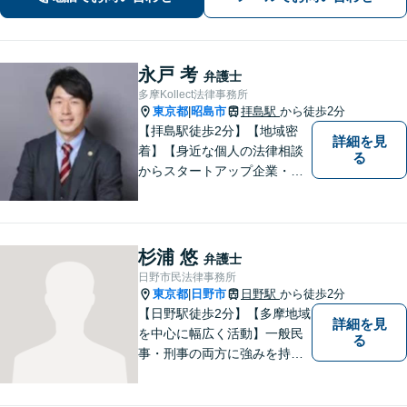
相続・遺言／交通事故】
永戸 考
弁護士
多摩Kollect法律事務所
東京都
昭島市
拝島駅
から徒歩2分
|
【拝島駅徒歩2分】【地域密
詳細を見
着】【身近な個人の法律相談
る
からスタートアップ企業・中
小企業の法務全般に強み】
【英語対応可能】経営者視点
に立った実践的な法的アドバ
イスをご提供します。
杉浦 悠
弁護士
日野市民法律事務所
東京都
日野市
日野駅
から徒歩2分
|
【日野駅徒歩2分】【多摩地域
詳細を見
を中心に幅広く活動】一般民
る
事・刑事の両方に強みを持つ
弁護士。依頼者様1人1人に寄
り添って、最適な道へと導き