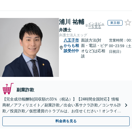
浦川 祐輔
東京都
インタビュ
ーを見る
弁護士
弁護士法人エッグ
八王子市
面談方法(対
営業時間：00:
からも相
面・電話・ビデ
00~23:59（土
談受付中
オなど)は応相
日祝日）
談
副業詐欺
【完全成功報酬制(回収額の33％（税込）】【24時間全国対応】情報
商材／アフィリエイト／副業詐欺／出会い系サクラ詐欺／コンサル詐
欺／投資詐欺／仮想通貨のトラブルは、お任せください！オンライン
のみで解決も可能！
料金表を見る