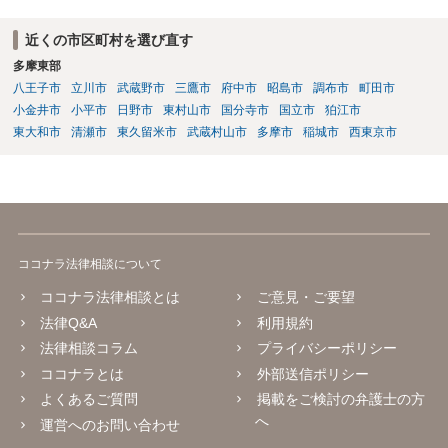
近くの市区町村を選び直す
多摩東部
八王子市
立川市
武蔵野市
三鷹市
府中市
昭島市
調布市
町田市
小金井市
小平市
日野市
東村山市
国分寺市
国立市
狛江市
東大和市
清瀬市
東久留米市
武蔵村山市
多摩市
稲城市
西東京市
ココナラ法律相談について
ココナラ法律相談とは
ご意見・ご要望
法律Q&A
利用規約
法律相談コラム
プライバシーポリシー
ココナラとは
外部送信ポリシー
よくあるご質問
掲載をご検討の弁護士の方
へ
運営へのお問い合わせ