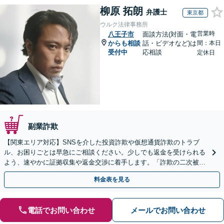
柳原 拓朗
弁護士
東京都
ウルク法律事務所
営業時
八王子市
面談方法(対面・電
からも相談
話・ビデオなど)は
間：本日
受付中
応相談
定休日
副業詐欺
【関東エリア対応】SNSを介した投資詐欺や仮想通貨詐欺のトラブ
ル、お困りごとは早急にご相談ください。少しでも返金を受けられる
よう、速やかに証拠収集や返金交渉に着手します。「詐欺の二次被
害」のご相談も対応します【初回相談無料】【Web相談可】
料金表を見る
電話でお問い合わせ
メールでお問い合わせ