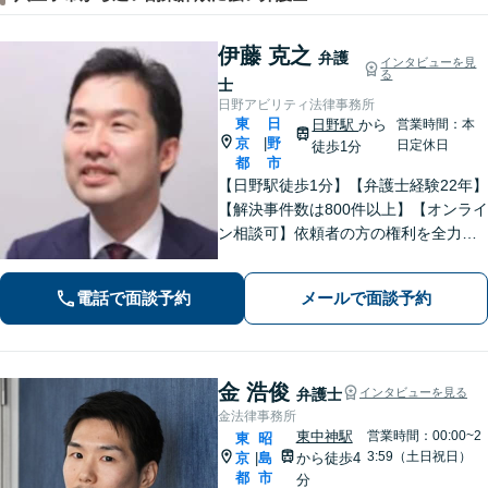
伊藤 克之
弁護
インタビューを見
る
士
日野アビリティ法律事務所
東
日
日野駅
から
営業時間：本
京
野
|
日定休日
徒歩1分
都
市
【日野駅徒歩1分】【弁護士経験22年】
【解決事件数は800件以上】【オンライ
ン相談可】依頼者の方の権利を全力で
守ります。特に労働問題に注力してい
ます。しっかりと状況をお聞きしま
電話で面談予約
メールで面談予約
す。社会的に弱い立場にある方の味方
です。お早めにご相談ください。
金 浩俊
弁護士
インタビューを見る
金法律事務所
東中神駅
営業時間：00:00~2
東
昭
3:59（土日祝日）
京
島
から徒歩4
|
都
市
分