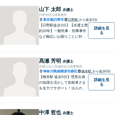
ます。法律問題は身近なもの
です。まずはお気軽にご相談
山下 太郎
弁護士
ください。【子連れ相談OK】
日野市民法律事務所
東京都
日野市
日野駅
から徒歩2分
|
【日野駅徒歩2分】【弁護士歴
詳細を見
約20年】一般民事・刑事事件
る
など幅広いお困りごとに対応
可能。建築紛争や原発事故な
どの複雑な問題にも積極的に
取り組んでおります。一つひ
とつの問題に真剣に向き合
髙瀬 芳明
弁護士
い、最善の解決を目指しま
弁護士法人髙瀬総合法律事務所
す。
神奈川県
相模原市緑区
橋本駅
から徒歩5分
|
【橋本駅 徒歩5分】理系出身
詳細を見
の知識を活かして依頼者さま
る
を全力でサポート！法人のお
客様も、個人のお客様も、ま
ずはざっくばらんにお悩みを
お話ください。ご相談者の話
したいことを整理しながら導
中澤 哲也
弁護士