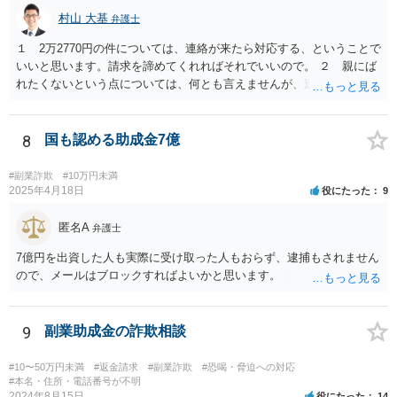
村山 大基
弁護士
１ 2万2770円の件については、連絡が来たら対応する、ということで
いいと思います。請求を諦めてくれればそれでいいので。 ２ 親にば
れたくないという点については、何とも言えませんが、連絡を止めた
いからといって支払うのはお勧めしません。 住所を知らせているの
で、訴訟まではしなくとも、はがきくらいは来るかもしれません。し
かし、支払ったとしても連絡が止まる保証もないからです。可能性と
8
国も認める助成金7億
して、似たような連絡をたくさんの人に送っていると思われ、支払う
と「この人は支払う人だ」と思われていけるところまで絞られるよう
#副業詐欺
#10万円未満
に思うからです。
2025年4月18日
役にたった
9
匿名A
弁護士
7億円を出資した人も実際に受け取った人もおらず、逮捕もされません
ので、メールはブロックすればよいかと思います。
9
副業助成金の詐欺相談
#10〜50万円未満
#返金請求
#副業詐欺
#恐喝・脅迫への対応
#本名・住所・電話番号が不明
2024年8月15日
役にたった
14