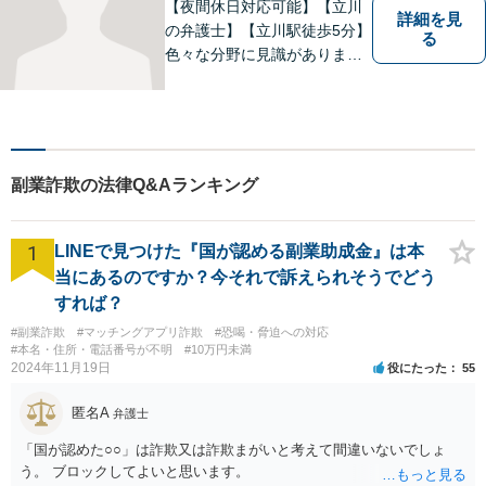
【夜間休日対応可能】【立川
詳細を見
の弁護士】【立川駅徒歩5分】
る
色々な分野に見識がありま
す。少しでもお悩みを抱えて
いる方は是非一度ご相談くだ
さい。
副業詐欺の法律Q&Aランキング
1
LINEで見つけた『国が認める副業助成金』は本
当にあるのですか？今それで訴えられそうでどう
すれば？
#副業詐欺
#マッチングアプリ詐欺
#恐喝・脅迫への対応
#本名・住所・電話番号が不明
#10万円未満
2024年11月19日
役にたった
55
匿名A
弁護士
「国が認めた○○」は詐欺又は詐欺まがいと考えて間違いないでしょ
う。 ブロックしてよいと思います。