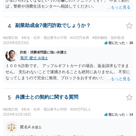
が受けられなくなるというのも騙しのテクニックです）。 不安であれ
ば，警察や消費生活センターへ相談してください。
4
副業助成金7億円詐欺でしょうか？
#副業詐欺
#本名・住所・電話番号が不明
#10万円未満
#契約解除・契約取消
2024年9月23日
役にたった
28
詐欺・消費者問題に強い弁護士
鬼沢 健士
弁護士
１００％詐欺です。 アップルギフトカードの場合、返金請求もできま
せん。 支払わないことで逮捕されることも絶対にありません。 不安に
なってしまうので完全に無視、ブロックをおすすめいたします。
5
弁護士との契約に関する質問
#副業詐欺
#本名・住所・電話番号が判明
#200万円以上
2024年10月18日
役にたった
14
匿名A
弁護士