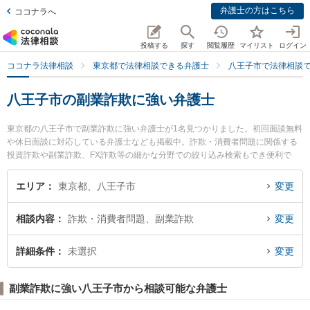
弁護士の方はこちら
ココナラへ
投稿する
探す
閲覧履歴
マイリスト
ログイン
ココナラ法律相談
東京都で法律相談できる弁護士
八王子市で法律相談
八王子市の副業詐欺に強い弁護士
東京都の八王子市で副業詐欺に強い弁護士が1名見つかりました。初回面談無料
や休日面談に対応している弁護士なども掲載中。詐欺・消費者問題に関係する
投資詐欺や副業詐欺、FX詐欺等の細かな分野での絞り込み検索もでき便利で
す。特にTAM法律事務所の田村 良平弁護士のプロフィール情報や弁護士費用、
強みなどが注目されています。『八王子市で土日や夜間に発生した副業詐欺の
エリア
東京都、八王子市
変更
トラブルを今すぐに弁護士に相談したい』『副業詐欺のトラブル解決の実績豊
富な近くの弁護士を検索したい』『初回相談無料で副業詐欺を法律相談できる
相談内容
詐欺・消費者問題、副業詐欺
変更
八王子市内の弁護士に相談予約したい』などでお困りの相談者さんにおすすめ
です。
詳細条件
未選択
変更
副業詐欺に強い八王子市から相談可能な弁護士