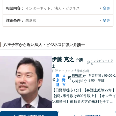
相談内容
インターネット、法人・ビジネス
変更
詳細条件
未選択
変更
八王子市から近い法人・ビジネスに強い弁護士
伊藤 克之
弁護
インタビューを見
る
士
日野アビリティ法律事務所
東
日
日野駅
か
営業時間：09:00~1
京
野
|
8:00（平日）
ら徒歩1分
都
市
【日野駅徒歩1分】【弁護士経験22年】
【解決事件数は800件以上】【オンライ
ン相談可】依頼者の方の権利を全力で
守ります。特に労働問題に注力してい
ます。しっかりと状況をお聞きしま