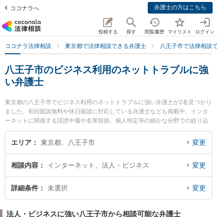
弁護士の方はこちら
ココナラへ
投稿する
探す
閲覧履歴
マイリスト
ログイン
ココナラ法律相談
東京都で法律相談できる弁護士
八王子市で法律相談
八王子市のビジネス利用のネットトラブルに強
い弁護士
東京都の八王子市でビジネス利用のネットトラブルに強い弁護士が2名見つかり
ました。初回面談無料や休日面談に対応している弁護士なども掲載中。インタ
ーネットに関係する誹謗中傷や名誉毀損、個人特定等の細かな分野での絞り込
み検索もでき便利です。特に弁護士法人木村雅一法律特許事務所の藤本 真一弁
護士やTAM法律事務所の田村 良平弁護士のプロフィール情報や弁護士費用、強
エリア
東京都、八王子市
変更
みなどが注目されています。『八王子市で土日や夜間に発生したビジネス利用
のネットトラブルのトラブルを今すぐに弁護士に相談したい』『ビジネス利用
相談内容
インターネット、法人・ビジネス
変更
のネットトラブルのトラブル解決の実績豊富な近くの弁護士を検索したい』
『初回相談無料でビジネス利用のネットトラブルを法律相談できる八王子市内
の弁護士に相談予約したい』などでお困りの相談者さんにおすすめです。
詳細条件
未選択
変更
法人・ビジネスに強い八王子市から相談可能な弁護士