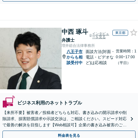
中西 琢斗
東京都
インタビュ
ーを見る
弁護士
増井総合法律事務所
営業時間：1
八王子市
面談方法(対面・
からも相
電話・ビデオな
0:00~17:00
談受付中
ど)は応相談
（平日）
ビジネス利用のネットトラブル
【来所不要】被害者／投稿者どちらも対応。書き込みの開示請求や削
除請求、損害賠償請求や示談交渉は、ご相談ください。スピード対応
で最善の解決を目指します【Web相談可】企業の書き込み被害のご相
談にも対応
料金表を見る