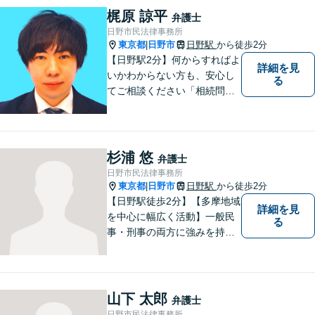
梶原 諒平
弁護士
日野市民法律事務所
東京都
日野市
日野駅
から徒歩2分
|
【日野駅2分】何からすればよ
詳細を見
いかわからない方も、安心し
る
てご相談ください「相続問
題：不動産相続、株式の相
続、遺留分侵害額請求、遺言
書作成など」「インターネッ
ト：誹謗中傷の削除、発信者
杉浦 悠
弁護士
情報開示請求、名誉毀損によ
日野市民法律事務所
る損害賠償、企業や飲食店の
東京都
日野市
日野駅
から徒歩2分
|
風評被害対策など」
【日野駅徒歩2分】【多摩地域
詳細を見
を中心に幅広く活動】一般民
る
事・刑事の両方に強みを持つ
弁護士。依頼者様1人1人に寄
り添って、最適な道へと導き
ます。法律問題は身近なもの
です。まずはお気軽にご相談
山下 太郎
弁護士
ください。【子連れ相談OK】
日野市民法律事務所