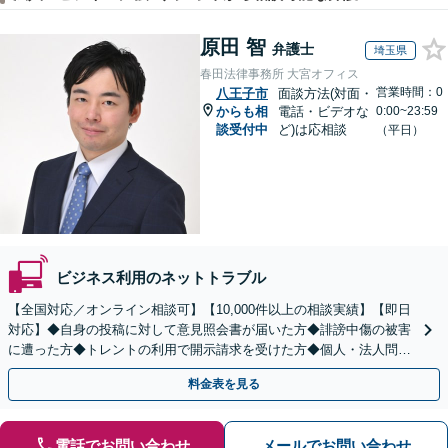
原田 智
弁護士
埼玉県
春田法律事務所 大宮オフィス
営業時間：0
八王子市
面談方法(対面・
からも相
電話・ビデオな
0:00~23:59
談受付中
ど)は応相談
（平日）
ビジネス利用のネットトラブル
【全国対応／オンライン相談可】【10,000件以上の相談実績】【即日
対応】◆自身の投稿に対して意見照会書が届いた方◆誹謗中傷の被害
に遭った方◆トレントの利用で開示請求を受けた方◆個人・法人問わ
ず対応◎【来所不要／LINE相談可】
料金表を見る
電話でお問い合わせ
メールでお問い合わせ