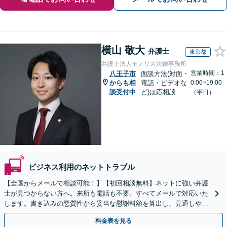
横山 敬大
弁護士
東京都
弁護士法人モノリス法律事務所
営業時間：1
八王子市
面談方法(対面・
からも相
電話・ビデオな
0:00~19:00
談受付中
ど)は応相談
（平日）
ビジネス利用のネットトラブル
【全国からメールで相談可能！】【初回相談無料】ネットに強い弁護
士が見つからない方へ。来所も電話も不要、すべてメールで対応いた
します。書き込みの悪質性から妥当な慰謝料額を算出し、見通しや費
用面のリスクも包み隠さずお伝えしサポートします。
料金表を見る