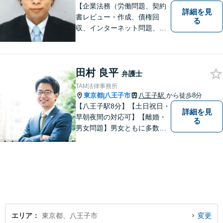
【企業法務（労働問題、契約
詳細を見
書レビュー・作成、債権回
る
収、インターネット問題、ク
レーム・ハラスメント対応、
事業承継、顧問弁護士）、交
通事故に注力】【京王八王子
田村 良平
駅徒歩１分・八王子駅徒歩５
弁護士
分】
TAM法律事務所
東京都
八王子市
八王子駅
から徒歩8分
|
【八王子駅8分】【土日祝日・
詳細を見
早朝夜間の対応可】【離婚・
る
男女問題】男女ともに多数実
績アリ。親権、財産分与～養
育費まで幅広く対応【交通事
故】【相続】もお任せくださ
い。
エリア
東京都、八王子市
変更