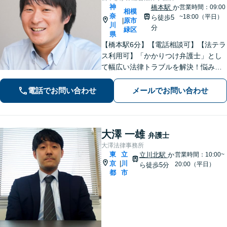
神
橋本駅
か
営業時間：09:00
相模
奈
~18:00（平日）
ら徒歩5
原市
|
川
分
緑区
県
【橋本駅6分】【電話相談可】【法テラ
ス利用可】「かかりつけ弁護士」とし
て幅広い法律トラブルを解決！悩みに
寄り添いながら、誠実な対応を心がけ
ております「粘り強い交渉とフットワ
電話でお問い合わせ
メールでお問い合わせ
ークの軽さが強み」男性・女性弁護士
が所属し多角的な視点から解決へ尽力
いたします
大澤 一雄
弁護士
大澤法律事務所
東
立
立川北駅
か
営業時間：10:00~
京
川
|
20:00（平日）
ら徒歩5分
都
市