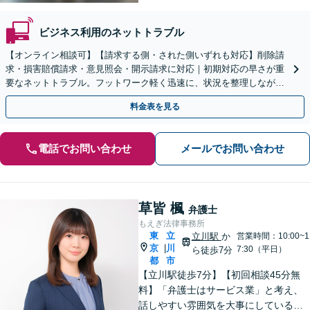
ビジネス利用のネットトラブル
【オンライン相談可】【請求する側・された側いずれも対応】削除請
求・損害賠償請求・意見照会・開示請求に対応｜初期対応の早さが重
要なネットトラブル。フットワーク軽く迅速に、状況を整理しながら
解決に向けた対応をサポートします【電話・Ｗｅｂ相談可】
料金表を見る
電話でお問い合わせ
メールでお問い合わせ
草皆 楓
弁護士
もえぎ法律事務所
東
立
立川駅
か
営業時間：10:00~1
京
川
|
7:30（平日）
ら徒歩7分
都
市
【立川駅徒歩7分】【初回相談45分無
料】「弁護士はサービス業」と考え、
話しやすい雰囲気を大事にしている事