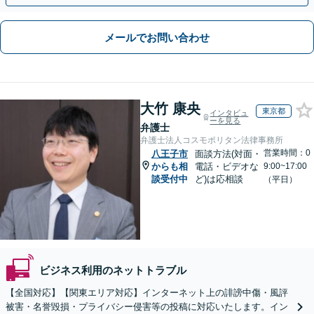
メールでお問い合わせ
大竹 康央
東京都
インタビュ
ーを見る
弁護士
弁護士法人コスモポリタン法律事務所
営業時間：0
八王子市
面談方法(対面・
からも相
電話・ビデオな
9:00~17:00
談受付中
ど)は応相談
（平日）
ビジネス利用のネットトラブル
【全国対応】【関東エリア対応】インターネット上の誹謗中傷・風評
被害・名誉毀損・プライバシー侵害等の投稿に対応いたします。イン