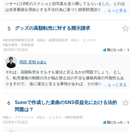
ンサーにLINEのスクショと顔写真を送り晒してもらいました。との点
は名誉棄損を理由とする不法行為に基づく損害賠償請求（共同不法行
為）の対象となるかと思います。但し、慰謝料額としては、「その後
その人が会社を経営しているようで仕事が飛んだとのことでその分の
賠償金と8人分の従業員の年間利益を請求すると言われています。」で
5
グッズの高額転売に対する開示請求
の計算がすべて損害とならないかと思いますので、損害額で争っても
良いかと思います。ご参考にしてください。
#発信者情報開示請求
#訴訟・損害賠償請求
#法人・ビジネス
#風評被害・営業妨害
2026年7月19日
役にたった
1
岡田 晃朝
弁護士
それは、高額転売をそもそも違法と言えるかが問題でしょう。 むし
ろ、転売価格の制限の方が独占禁止法の不当な価格拘束の可能性もあ
りますので。 仮に違法と言える事情があれば、その海外メーカーの権
利侵害ですから、その海外メーカーからの請求があれば可能性はあり
ます。
6
Sunoで作成した楽曲のSNS収益化における法的
問題は？
#個人・プライベート
#法人・ビジネス
#著作権侵害
2026年7月16日
役にたった
1