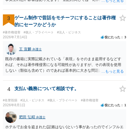
実績として掲載する権限まで当然に生じるものではありません。 もっ
がいいと思います。アカウントの登録などが必要で有料ではあります
とも、契約書がなくても、見積書、メール、利用規約等に実績掲載へ
が、登記情報提供サービスでインターネット上でも会社の登記の情報
の同意があれば別です。また、単に制作を担当した事実を記載した
を閲覧することができます。 Googleに関してはしつこく削除申請をす
3
ゲーム制作で昔話をモチーフにすることは著作権
り、公開中のサイトへリンクしたりする行為まで当然に禁止できると
るしかないでしょうが、そのほかには例えば投資運用業などの登録を
的にセーフかどうか
は限りません。 人物写真については、通常のSNSへの無断掲載と同
行っているようであれば、その所管の公的機関に問い合わせるなどさ
様、掲載目的、態様、必要性、本人の特定可能性等から判断されま
#著作権侵害
#個人・プライベート
#法人・ビジネス
れてみてはいかがでしょうか。
2026年7月14日
役にたった
3
す。営業目的であり、本人も掲載を拒否していることは、違法性を認
める方向の事情となりますが、自動的に肖像権侵害となるわけではあ
王 宣麟
りません。 まず、見積書、メール、チャット、デザイナーの利用規約
弁護士
を確認したうえで、「提供素材及びこれを含む画面の複製・SNS掲載
既存の書籍に実際記載されている「表現」をそのまま盗用するなどす
を許諾しない」と書面で明確に通知することをお勧めします。すでに
れば、それは著作権侵害になる可能性がありますが、その表現を使用
掲載された場合は、URL、掲載日時、画面を保存してから削除を求め
しない（類似も含めて）のであれば基本的に大きな問題は生じないか
てください。
と思います。 著作権が守るのは「アイデア」ではなく「具体的な表
現」であり、昔話の大筋や設定の骨子だけを使うのは、一般にアイデ
ア利用の範囲です。 一方で、特定の作品の文章をそのまま使うことは
4
支払い義務について相談です。
もちろん、表現の選び方や展開が「その作品の本質的特徴を直接感得
できる」レベルだと、翻案や二次的著作物の問題が出ますのでこの点
#名誉毀損
#法人・ビジネス
#個人・プライベート
#著作権侵害
はご留意ください。
2026年8月1日
役にたった
1
肥田 弘昭
弁護士
ホテルでお金を盗まれた(証拠はない)という事があったのでインフルエ