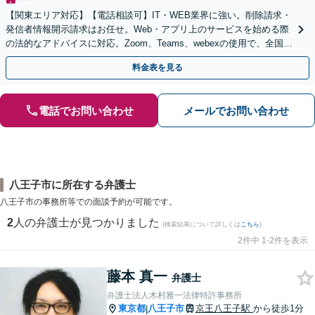
【関東エリア対応】【電話相談可】IT・WEB業界に強い。削除請求・
発信者情報開示請求はお任せ。Web・アプリ上のサービスを始める際
の法的なアドバイスに対応。Zoom、Teams、webexの使用で、全国か
らのご相談にも対応【平日夜間面談可】
料金表を見る
電話でお問い合わせ
メールでお問い合わせ
八王子市に所在する弁護士
八王子市の事務所等での面談予約が可能です。
2
人の弁護士が見つかりました
(検索結果について詳しくは
こちら
)
2件中 1-2件を表示
藤本 真一
弁護士
弁護士法人木村雅一法律特許事務所
東京都
八王子市
京王八王子駅
から徒歩1分
|