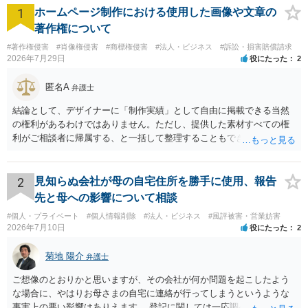
1
ホームページ制作における使用した画像や文章の
著作権について
#著作権侵害
#肖像権侵害
#商標権侵害
#法人・ビジネス
#訴訟・損害賠償請求
2026年7月29日
役にたった
2
匿名A
弁護士
結論として、デザイナーに「制作実績」として自由に掲載できる当然
の権利があるわけではありません。ただし、提供した素材すべての権
利がご相談者に帰属する、と一括して整理することもできません。 ご
自身が撮影・執筆した写真や文章は、創作性があれば原則としてご自
身が著作権者です。 他方、ブランド名、文字主体のロゴ、商品情報、
短いキャッチコピー、販売コンセプトなどは、通常、著作物には当た
2
見知らぬ会社が母の自宅住所を勝手に使用、報告
りません。ただし、ロゴに独自の図形やイラスト等が含まれる場合に
先と母への影響について相談
は、その表現部分が著作物となる可能性があります。 また、人物写真
#個人・プライベート
#個人情報削除
#法人・ビジネス
#風評被害・営業妨害
の著作権は撮影者に、肖像に関する権利は被写体本人に帰属します
2026年7月10日
役にたった
2
（著作権法2条・17条）。 ウェブサイト全体に当然に著作権が生じる
わけではありません。デザイナーが独自に制作したイラストやバナー
菊地 陽介
弁護士
等は別として、一般的なレイアウトや配色、依頼者から提供された素
材を希望に沿って配置した部分には、通常、著作物性は認められにく
ご想像のとおりかと思いますが、その会社が何か問題を起こしたよう
いと考えられます。仮に具体的な画面構成の一部に創作性が認められ
な場合に、やはりお母さまの自宅に連絡が行ってしまうというような
ても、その権利は当該部分に限られ、ご相談者の写真や文章等を制作
事実上の悪い影響はありえます。 登記に関しては一応調べておいた方