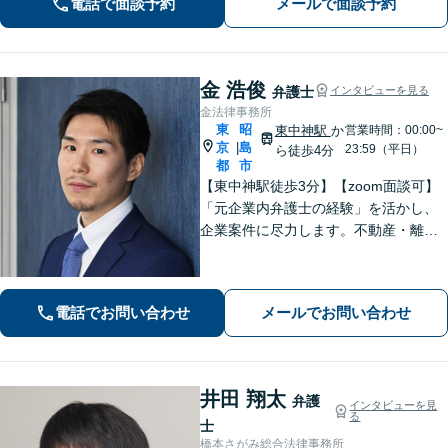
電話で面談予約
メールで面談予約
す。社会的に弱い立場にある方の味方
です。お早めにご相談ください。
金 浩俊
弁護士
インタビューを見る
金法律事務所
東
昭
東中神駅
か
営業時間：00:00~
京
島
|
23:59（平日）
ら徒歩4分
都
市
【東中神駅徒歩3分】【zoom面談可】
「元企業内弁護士の経験」を活かし、
企業案件に尽力します。不動産・離婚
問題の実績も多数あり！依頼者様が最
大の利益を得られるよう、知見を活か
し問題に真摯に向き合います。【韓国
電話でお問い合わせ
メールでお問い合わせ
語OK】
井田 翔太
弁護
インタビューを見
る
士
橋本さがみ総合法律事務所