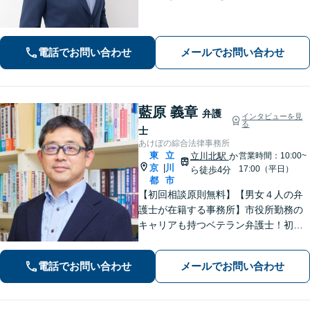
務所です。ご相談者様のお悩みをじっ
くり伺い、その気持ちに寄り添うこと
を心がけています【離婚・男女問題／
電話でお問い合わせ
メールでお問い合わせ
相続・遺言／交通事故】
藍原 義章
弁護
インタビューを見
る
士
あけぼの綜合法律事務所
東
立
立川北駅
か
営業時間：10:00~
京
川
|
17:00（平日）
ら徒歩4分
都
市
【初回相談原則無料】【男女４人の弁
護士が在籍する事務所】市役所勤務の
キャリアも持つベテラン弁護士！初回
面談の際には、相談内容とアドバイス
をレジュメにしてご提供します。離婚
電話でお問い合わせ
メールでお問い合わせ
問題、不動産・住まい、借金、労働雇
用、企業法務など