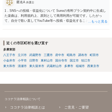
匿名A
弁護士
1．SNSへの投稿・収益化について Sunoの有料プラン契約中に生成し
た楽曲は、利用規約上、原則として商用利用が可能です。したがっ
て、自分で歌い直してYouTube等へ投稿・収益化することも、通常は
可能と考えられます。ただし、生成時点のプランと最新の利用規約は
確認してください。 2．メロディーや伴奏の使用について AIボーカル
を自分の歌声に差し替えても、メロディーや伴奏を使用する以上、Su
noの規約が適用されます。有料プランで適法に生成したものであれ
近くの市区町村を選び直す
ば、原則として使用可能です。 3．著作権とJASRAC登録について Su
多摩東部
noが商用利用を認めていても、日本法上、その楽曲に著作権が発生す
八王子市
立川市
武蔵野市
三鷹市
府中市
昭島市
調布市
町田市
るとは限りません。AIが自動生成したメロディーや伴奏について、人
の創作的な関与が乏しい場合、著作権が認められない可能性がありま
小金井市
小平市
日野市
東村山市
国分寺市
国立市
狛江市
す。自分で歌い直しただけで、作曲部分の著作権が発生するわけでも
東大和市
清瀬市
東久留米市
武蔵村山市
多摩市
稲城市
西東京市
ありません。 なお、自分で歌い直した歌唱については、楽曲自体に著
作権が成立するか否かとは別に、実演家としての著作隣接権が生じま
す。ただし、この権利は、Sunoが生成したメロディーや伴奏自体につ
いて著作権を取得することを意味するものではありません。 JASRAC
への登録は必須ではありません。登録を希望する場合は、自分が作
詞、作曲、編曲等にどの程度創作的に関与したかを説明できることが
ココナラ法律相談について
重要です。 4．音楽配信やライブについて SpotifyやApple Musicでの
配信、販売、ライブでの歌唱も、Sunoの規約上の商用利用条件を満た
ココナラ法律相談とは
ご意見・ご要望
せば、原則として可能です。ただし、配信サービスごとのAI生成音楽