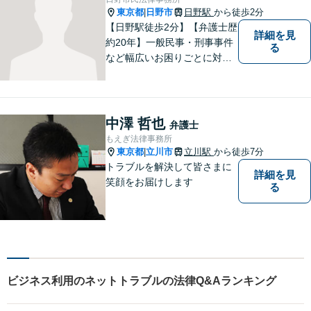
東京都
日野市
日野駅
から徒歩2分
|
【日野駅徒歩2分】【弁護士歴
詳細を見
約20年】一般民事・刑事事件
る
など幅広いお困りごとに対応
可能。建築紛争や原発事故な
どの複雑な問題にも積極的に
取り組んでおります。一つひ
とつの問題に真剣に向き合
中澤 哲也
弁護士
い、最善の解決を目指しま
もえぎ法律事務所
す。
東京都
立川市
立川駅
から徒歩7分
|
トラブルを解決して皆さまに
詳細を見
笑顔をお届けします
る
ビジネス利用のネットトラブルの法律Q&Aランキング