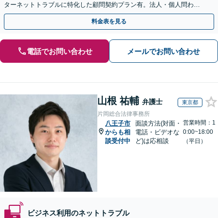
ターネットトラブルに特化した顧問契約プラン有。法人・個人問わず
お気軽にご相談下さい。【オンライン相談可】
料金表を見る
電話でお問い合わせ
メールでお問い合わせ
山根 祐輔
弁護士
東京都
片岡総合法律事務所
営業時間：1
八王子市
面談方法(対面・
からも相
電話・ビデオな
0:00~18:00
談受付中
ど)は応相談
（平日）
ビジネス利用のネットトラブル