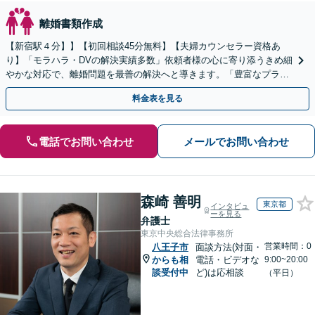
離婚書類作成
【新宿駅４分】】【初回相談45分無料】【夫婦カウンセラー資格あ
り】「モラハラ・DVの解決実績多数」依頼者様の心に寄り添うきめ細
やかな対応で、離婚問題を最善の解決へと導きます。「豊富なプラン
で一人一人に最適なサポートを提案」【ビデオ面談可】
料金表を見る
電話でお問い合わせ
メールでお問い合わせ
森崎 善明
東京都
インタビュ
ーを見る
弁護士
東京中央総合法律事務所
営業時間：0
八王子市
面談方法(対面・
からも相
電話・ビデオな
9:00~20:00
談受付中
ど)は応相談
（平日）