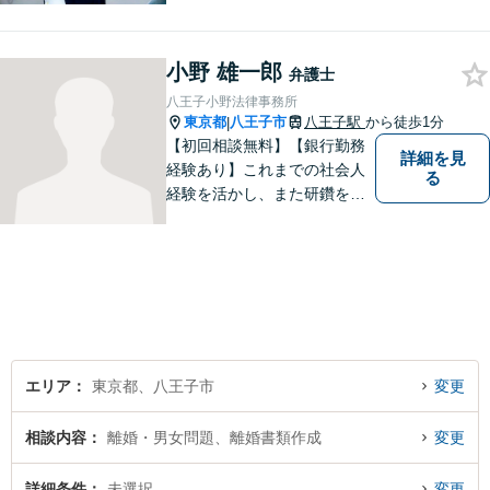
経済的事情により費用の工面
が一括で出来ない場合は、弁
小野 雄一郎
護士の裁量により費用の分割
弁護士
が可能です。法律事務所リベ
八王子小野法律事務所
ルタ再生はこれに該当いたし
東京都
八王子市
八王子駅
から徒歩1分
|
ます。
【初回相談無料】【銀行勤務
詳細を見
経験あり】これまでの社会人
る
経験を活かし、また研鑽を怠
らず、今後とも仕事をしてい
こうと考えております。おひ
とりで悩まれず、まずはお気
軽にご相談ください。
エリア
東京都、八王子市
変更
相談内容
離婚・男女問題、離婚書類作成
変更
詳細条件
未選択
変更