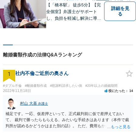
【「橋本駅」 徒歩5分】【完
詳細を見
全個室】弁護士がサポート
る
し、負担を軽減し解決に導き
ます。 お話をじっくり聞き、
お客様の気持ちを尊重しなが
ら解決策を提案します。 まず
はご相談いただき、今後の進
め方を一緒に考えましょう。
離婚書類作成の法律Q&Aランキング
【法テラス利用可】
1
社内不倫ご近所の奥さん
#ダブル不倫
#離婚書類作成
#慰謝料請求したい側
#20年以上の婚姻期間
2022年11月18日
役にたった
14
村山 大基
弁護士
補足です。一応、仮差押といって、正式裁判前に仮で差押えておい
て、 裁判で勝ったらもらえる、みたいな手続きはあります（本件で裁
判所が認めるかどうかはまた別の話）。 ただ、費用もかかりますし、
必ず本件で認められるとも限りませんので、現時点で仮差押を考える