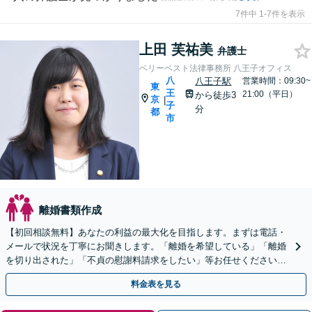
7件中 1-7件を表示
上田 芙祐美
弁護士
ベリーベスト法律事務所 八王子オフィス
八
八王子駅
営業時間：09:30~
東
王
21:00（平日）
から徒歩3
京
|
子
分
都
市
離婚書類作成
【初回相談無料】あなたの利益の最大化を目指します。まずは電話・
メールで状況を丁寧にお聞きします。「離婚を希望している」「離婚
を切り出された」「不貞の慰謝料請求をしたい」等お任せください。
【リーズナブルな料金設定】
料金表を見る