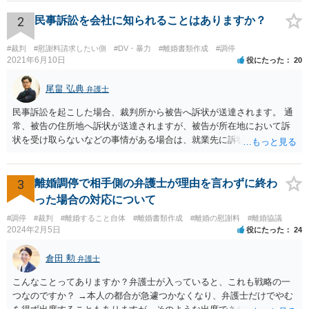
のであれば、 面談相談に行って詳しく話を聞いてみましょう。
2
民事訴訟を会社に知られることはありますか？
#裁判
#慰謝料請求したい側
#DV・暴力
#離婚書類作成
#調停
2021年6月10日
役にたった
20
尾畠 弘典
弁護士
民事訴訟を起こした場合、裁判所から被告へ訴状が送達されます。 通
常、被告の住所地へ訴状が送達されますが、被告が所在地において訴
状を受け取らないなどの事情がある場合は、就業先に訴状が送達され
る可能性があります。 また、例えば就業先におけるわいせつ行為が問
題となっているケースや、目撃者として就業先の従業員がおり、目撃
者に証言してもらうことが必要になるケースなどでは、裁判の追行
3
離婚調停で相手側の弁護士が理由を言わずに終わ
上、就業先に協力を仰がなければならない場合や、就業先の従業員に
った場合の対応について
協力を仰がなければならない場合があります。 また、仮に訴訟におい
#調停
#裁判
#離婚すること自体
#離婚書類作成
#離婚の慰謝料
#離婚協議
ていくらかの賠償が認められたとして、被告がこれを任意に支払わな
2024年2月5日
役にたった
24
い場合は、強制執行を申し立てることで債権の回収を図ることができ
ます。 例えば、被告の給料を差し押さえる場合には、裁判所から被告
倉田 勲
弁護士
の就業先に文書が送付されますので、訴訟が起こったことを事後的に
就業先が覚知することになります。 警察への被害届の提出というの
こんなことってありますか？弁護士が入っていると、これも戦略の一
は、必須ではありません。 ただ、当然ながら強制わいせつを行ったこ
つなのですか？ →本人の都合が急遽つかなくなり、弁護士だけでやむ
との証拠がなければ、民事訴訟で勝訴することはできません。