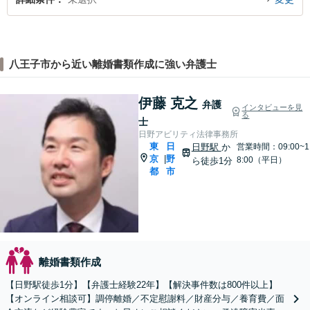
八王子市から近い離婚書類作成に強い弁護士
伊藤 克之
弁護
インタビューを見
る
士
日野アビリティ法律事務所
東
日
日野駅
か
営業時間：09:00~1
京
野
|
8:00（平日）
ら徒歩1分
都
市
離婚書類作成
【日野駅徒歩1分】【弁護士経験22年】【解決事件数は800件以上】
【オンライン相談可】調停離婚／不定慰謝料／財産分与／養育費／面