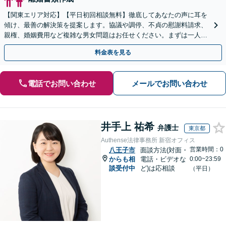
【関東エリア対応】【平日初回相談無料】徹底してあなたの声に耳を
傾け、最善の解決策を提案します。協議や調停、不貞の慰謝料請求、
親権、婚姻費用など複雑な男女問題はお任せください。まずは一人で
抱え込まずお話しください。
料金表を見る
電話でお問い合わせ
メールでお問い合わせ
井手上 祐希
弁護士
東京都
Authense法律事務所 新宿オフィス
営業時間：0
八王子市
面談方法(対面・
からも相
電話・ビデオな
0:00~23:59
談受付中
ど)は応相談
（平日）