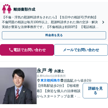
離婚書類作成
【不倫・浮気の慰謝料請求をされたら】【当日中の相談可(予約制)】
不倫問題の相談は毎月100件以上、慰謝料請求された側の交渉・解決
実績が豊富な法律事務所です。【不倫相談は初回0円】 【電話相談で
ご契約まで対応可/来所不要】
料金表を見る
電話でお問い合わせ
メールでお問い合わせ
永戸 考
弁護士
多摩Kollect法律事務所
東京都
昭島市
拝島駅
から徒歩2分
|
【拝島駅徒歩2分】【地域密
詳細を見
着】【身近な個人の法律相談
る
からスタートアップ企業・中
小企業の法務全般に強み】
【英語対応可能】経営者視点