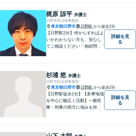
に立った実践的な法的アドバ
イスをご提供します。
梶原 諒平
弁護士
日野市民法律事務所
東京都
日野市
日野駅
から徒歩2分
|
【日野駅2分】何からすればよ
詳細を見
いかわからない方も、安心し
る
てご相談ください「相続問
題：不動産相続、株式の相
続、遺留分侵害額請求、遺言
書作成など」「インターネッ
ト：誹謗中傷の削除、発信者
杉浦 悠
弁護士
情報開示請求、名誉毀損によ
日野市民法律事務所
る損害賠償、企業や飲食店の
東京都
日野市
日野駅
から徒歩2分
|
風評被害対策など」
【日野駅徒歩2分】【多摩地域
詳細を見
を中心に幅広く活動】一般民
る
事・刑事の両方に強みを持つ
弁護士。依頼者様1人1人に寄
り添って、最適な道へと導き
ます。法律問題は身近なもの
です。まずはお気軽にご相談
山下 太郎