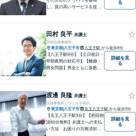
その分野のノウハウを蓄積
る
し、質の高いサービスを提供
できるよう努めております。
全力でサポートさせていただ
きますので、お困りの際はご
田村 良平
相談ください。
弁護士
TAM法律事務所
東京都
八王子市
八王子駅
から徒歩8分
|
【八王子駅8分】【土日祝日・
詳細を見
早朝夜間の対応可】【離婚・
る
男女問題】男女ともに多数実
績アリ。親権、財産分与～養
育費まで幅広く対応【交通事
故】【相続】もお任せくださ
渡邊 良隆
い。
弁護士
法律事務所リヴェルタ再生
東京都
八王子市
京王八王子駅
から徒歩3分
|
【京王八王子駅3分】【初回相
詳細を見
談60分無料】弁護士への支払
る
い方法 お困りの方救済対応
します。弁護士への支払いが