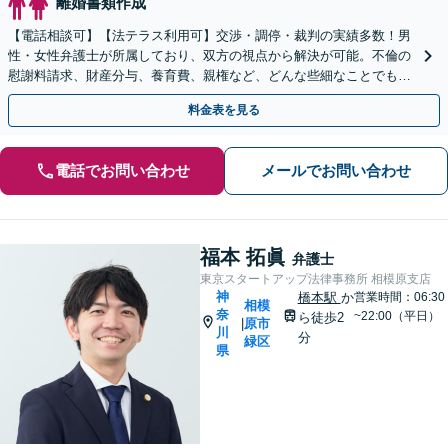
離婚書類作成
【電話相談可】【法テラス利用可】交渉・調停・裁判の実績多数！男
性・女性弁護士が所属しており、双方の視点から解決が可能。不倫の
慰謝料請求、財産分与、養育費、親権など、どんな些細なことでもお
気軽にご相談ください【休日・夜間面談可】【橋本駅6分】
料金表を見る
電話でお問い合わせ
メールでお問い合わせ
福本 拓眞
弁護士
東京スタートアップ法律事務所 相模原支店
神
橋本駅
か
営業時間：06:30
相模
奈
~22:00（平日）
ら徒歩2
原市
|
川
分
緑区
県