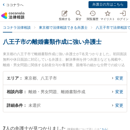
弁護士の方はこちら
ココナラへ
投稿する
探す
閲覧履歴
マイリスト
ログイン
ココナラ法律相談
東京都で法律相談できる弁護士
八王子市で法律相談
八王子市の離婚書類作成に強い弁護士
東京都の八王子市で離婚書類作成に強い弁護士が7名見つかりました。初回面談
無料や休日面談に対応している弁護士、解決事例を持つ弁護士なども掲載中。
離婚・男女問題に関係する財産分与や養育費、親権等の細かな分野での絞り込
み検索もでき便利です。特にベリーベスト法律事務所 八王子オフィスの上田 芙
祐美弁護士やベリーベスト法律事務所 八王子オフィスの荒居 聖弁護士、東京ス
エリア
東京都、八王子市
変更
タートアップ法律事務所 八王子支店の中嶋 涼弁護士のプロフィール情報や弁護
士費用、強みなどが注目されています。『八王子市で土日や夜間に発生した離
相談内容
離婚・男女問題、離婚書類作成
変更
婚書類作成のトラブルを今すぐに弁護士に相談したい』『離婚書類作成のトラ
ブル解決の実績豊富な近くの弁護士を検索したい』『初回相談無料で離婚書類
作成を法律相談できる八王子市内の弁護士に相談予約したい』などでお困りの
詳細条件
未選択
変更
相談者さんにおすすめです。
7
人の弁護士が見つかりました
(検索結果について詳しくは
こちら
)