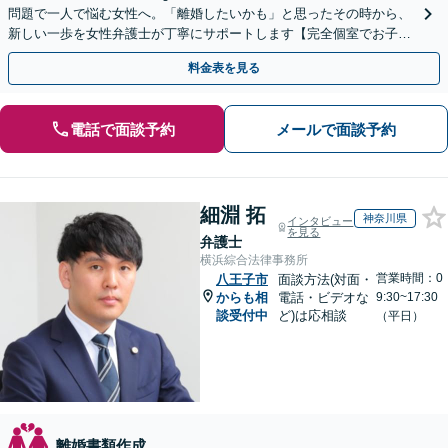
問題で一人で悩む女性へ。「離婚したいかも」と思ったその時から、
新しい一歩を女性弁護士が丁寧にサポートします【完全個室でお子さ
ま連れOK】【新鎌ケ谷駅5分】
料金表を見る
電話で面談予約
メールで面談予約
細淵 拓
神奈川県
インタビュー
を見る
弁護士
横浜綜合法律事務所
営業時間：0
八王子市
面談方法(対面・
からも相
電話・ビデオな
9:30~17:30
談受付中
ど)は応相談
（平日）
離婚書類作成