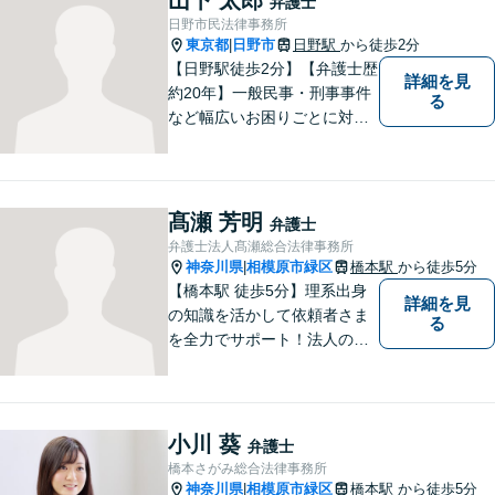
弁護士
ください。【子連れ相談OK】
日野市民法律事務所
東京都
日野市
日野駅
から徒歩2分
|
【日野駅徒歩2分】【弁護士歴
詳細を見
約20年】一般民事・刑事事件
る
など幅広いお困りごとに対応
可能。建築紛争や原発事故な
どの複雑な問題にも積極的に
取り組んでおります。一つひ
とつの問題に真剣に向き合
髙瀬 芳明
弁護士
い、最善の解決を目指しま
弁護士法人髙瀬総合法律事務所
す。
神奈川県
相模原市緑区
橋本駅
から徒歩5分
|
【橋本駅 徒歩5分】理系出身
詳細を見
の知識を活かして依頼者さま
る
を全力でサポート！法人のお
客様も、個人のお客様も、ま
ずはざっくばらんにお悩みを
お話ください。ご相談者の話
したいことを整理しながら導
小川 葵
弁護士
き出します。
橋本さがみ総合法律事務所
神奈川県
相模原市緑区
橋本駅
から徒歩5分
|