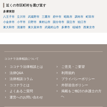
近くの市区町村を選び直す
多摩東部
八王子市
立川市
武蔵野市
三鷹市
府中市
昭島市
調布市
町田市
小金井市
小平市
日野市
東村山市
国分寺市
国立市
狛江市
東大和市
清瀬市
東久留米市
武蔵村山市
多摩市
稲城市
西東京市
ココナラ法律相談について
ココナラ法律相談とは
ご意見・ご要望
法律Q&A
利用規約
法律相談コラム
プライバシーポリシー
ココナラとは
外部送信ポリシー
よくあるご質問
掲載をご検討の弁護士の方
へ
運営へのお問い合わせ