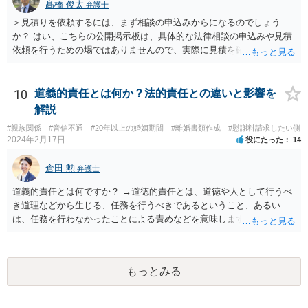
髙橋 俊太
弁護士
＞見積りを依頼するには、まず相談の申込みからになるのでしょう
か？ はい、こちらの公開掲示板は、具体的な法律相談の申込みや見積
依頼を行うための場ではありませんので、実際に見積を確認されたい
場合には、個別に法律事務所又は弁護士宛てに、相談申込みや問い合
わせをしていただく必要があります。
10
道義的責任とは何か？法的責任との違いと影響を
解説
#親族関係
#音信不通
#20年以上の婚姻期間
#離婚書類作成
#慰謝料請求したい側
2024年2月17日
役にたった
14
倉田 勲
弁護士
道義的責任とは何ですか？ →道徳的責任とは、道徳や人として行うべ
き道理などから生じる、任務を行うべきであるということ、あるい
は、任務を行わなかったことによる責めなどを意味します。 道義的責
任では、倫理ないし道徳上の責任のため法的責任のような強制力や罰
則はありませんが、道義的責任を果たさないことで、他人からの信用
を無くす、不遇を受けるなどの一般的にはそのような事実上の不利益
もっとみる
が生じます。