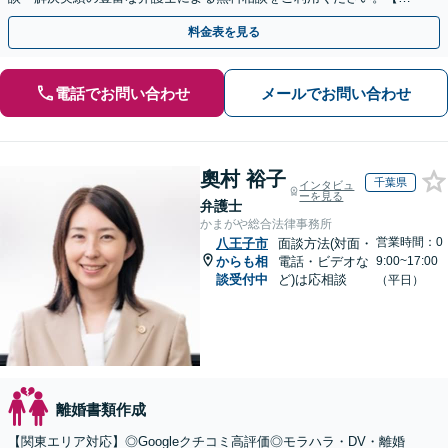
回相談０円(電話)】【東京都全域対応】
料金表を見る
電話でお問い合わせ
メールでお問い合わせ
奧村 裕子
千葉県
インタビュ
ーを見る
弁護士
かまがや総合法律事務所
営業時間：0
八王子市
面談方法(対面・
からも相
電話・ビデオな
9:00~17:00
談受付中
ど)は応相談
（平日）
離婚書類作成
【関東エリア対応】◎Googleクチコミ高評価◎モラハラ・DV・離婚