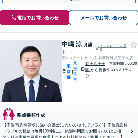
電話でお問い合わせ
メールでお問い合わせ
中嶋 涼
弁護
インタビューを見
る
士
東京スタートアップ法律事務所 八王子支店
八
京王八王子
営業時間：06:30
東
王
~22:00（平日）
駅
から徒歩6
京
|
子
分
都
市
離婚書類作成
【不倫/慰謝料請求に強い弁護士(したい方/されている方)】不倫慰謝料
トラブルの相談は毎月100件以上、慰謝料問題でお困りの方はご相
談・解決実績の豊富な弁護士による無料相談をご利用ください。【初