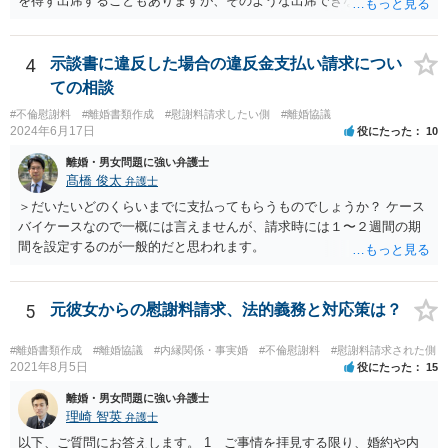
を得ず出席することもありますが、そのような出席できない理由がな
ければ一般的には本人と弁護士が同席して進めるのが通常であり、あ
えて弁護士だけで出席する戦略は聞いたことはありません。
4
示談書に違反した場合の違反金支払い請求につい
ての相談
#不倫慰謝料
#離婚書類作成
#慰謝料請求したい側
#離婚協議
2024年6月17日
役にたった
10
離婚・男女問題に強い弁護士
髙橋 俊太
弁護士
＞だいたいどのくらいまでに支払ってもらうものでしょうか？ ケース
バイケースなので一概には言えませんが、請求時には１〜２週間の期
間を設定するのが一般的だと思われます。
5
元彼女からの慰謝料請求、法的義務と対応策は？
#離婚書類作成
#離婚協議
#内縁関係・事実婚
#不倫慰謝料
#慰謝料請求された側
2021年8月5日
役にたった
15
離婚・男女問題に強い弁護士
理崎 智英
弁護士
以下、ご質問にお答えします。 1 ご事情を拝見する限り、婚約や内