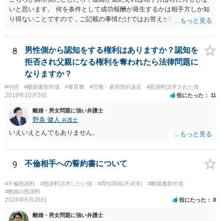
いと思います。 何を条件として成功報酬が発生するかは相手方しか知
り得ないことですので，ご記載の事情だけではお答えが難しいです。
一年以上あけた場合に委任契約が終了していることも，明確に終了さ
せずに続いていることも，いずれもあり得ると思います。個々の弁護
士の考え方によります。
8
男性側から認知をする権利はありますか？認知を
拒否され父親になる権利を奪われたら法律問題に
なりますか？
#中絶
#離婚書類作成
#養育費
#労働・雇用契約違反
#慰謝料請求された側
2019年10月5日
役にたった
11
離婚・男女問題に強い弁護士
野条 健人
弁護士
いえいえとんでもありません。
9
不倫相手への誓約書について
#不倫慰謝料
#慰謝料請求したい側
#異性関係(不貞等)
#離婚書類作成
#離婚の慰謝料
2026年6月26日
役にたった
8
離婚・男女問題に強い弁護士