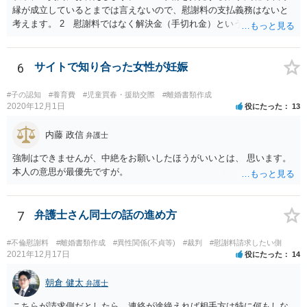
縁が成立しているとまでは言えないので、慰謝料の支払義務はないと
考えます。 2 慰謝料ではなく解決金（手切れ金）という名目で数十
万円支払えば良いと思います。 3 今後同じような請求をされないよ
うに合意書を取り交わす必要はあると思います。 4 合意書を取り交
わし、その中で精算条項（一切の債権債務のないことを確認する）を
6
サイトで知り合った女性が妊娠
設ければ、大丈夫です。
#子の認知
#養育費
#児童買春・援助交際
#離婚書類作成
2020年12月1日
役にたった
13
内藤 政信
弁護士
強制はできませんが、中絶をお願いしたほうがいいとは、 思います。
本人の意思が最優先ですが。
7
弁護士さん同士の話の進め方
#不倫慰謝料
#離婚書類作成
#異性関係(不貞等)
#裁判
#慰謝料請求したい側
2021年12月17日
役にたった
14
朝倉 健太
弁護士
こちらが請求側だとしたら，連絡が途絶えれば相手方は特に何もしな