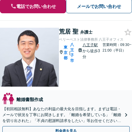
電話でお問い合わせ
メールでお問い合わせ
荒居 聖
弁護士
ベリーベスト法律事務所 八王子オフィス
八
八王子駅
営業時間：09:30~
東
王
21:00（平日）
から徒歩3
京
|
子
分
都
市
離婚書類作成
【初回相談無料】あなたの利益の最大化を目指します。まずは電話・
メールで状況を丁寧にお聞きします。「離婚を希望している」「離婚
を切り出された」「不貞の慰謝料請求をしたい」等お任せください。
【リーズナブルな料金設定】
料金表を見る