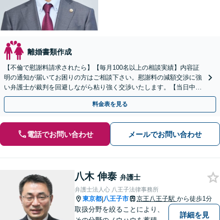
離婚書類作成
【不倫で慰謝料請求されたら】【毎月100名以上の相談実績】内容証
明の通知が届いてお困りの方はご相談下さい。慰謝料の減額交渉に強
い弁護士が裁判を回避しながら粘り強く交渉いたします。【当日中の
相談可(予約制)】【全国対応】
料金表を見る
電話でお問い合わせ
メールでお問い合わせ
八木 伸泰
弁護士
弁護士法人心 八王子法律事務所
東京都
八王子市
京王八王子駅
から徒歩1分
|
取扱分野を絞ることにより、
詳細を見