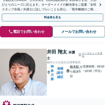
ひとりのニーズに応えます。オーダーメイドの解決策をご提案「女性
スタッフ在籍／弁護士に話しづらいことも安心」「熟年離婚のご相談
お受けします」【完全個室相談】【子連れ相談可】
料金表を見る
電話でお問い合わせ
メールでお問い合わせ
井田 翔太
弁護
インタビューを見
る
士
橋本さがみ総合法律事務所
神
橋本駅
か
営業時間：09:00
相模
奈
~18:00（平日）
ら徒歩5
原市
|
川
分
緑区
県