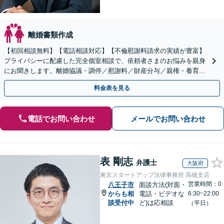
離婚書類作成
【初回相談無料】【電話相談対応】【不倫慰謝料請求の実績が豊富】
プライバシーに配慮した完全個室相談で、依頼者さまのお悩みを親身
にお聞きします。離婚協議・調停／慰謝料／財産分与／親権・養育
費・面会交流／婚姻費用【休日・夜間相談可】
料金表を見る
電話でお問い合わせ
メールでお問い合わせ
表 剛志
弁護士
大阪府
東京スタートアップ法律事務所 高槻支店
営業時間：0
八王子市
面談方法(対面・
からも相
電話・ビデオな
6:30~22:00
談受付中
ど)は応相談
（平日）