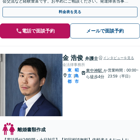
会交流など経験豊富です。お早めにご相談ください。発達障害当事者
の方専門の相談室もあります。【丁寧にヒアリング】
料金表を見る
電話で面談予約
メールで面談予約
金 浩俊
弁護士
インタビューを見る
金法律事務所
東
昭
東中神駅
か
営業時間：00:00~
京
島
|
23:59（平日）
ら徒歩4分
都
市
離婚書類作成
【電話受付24時間・土日対応】【初回相談無料】依頼者さまお一人お