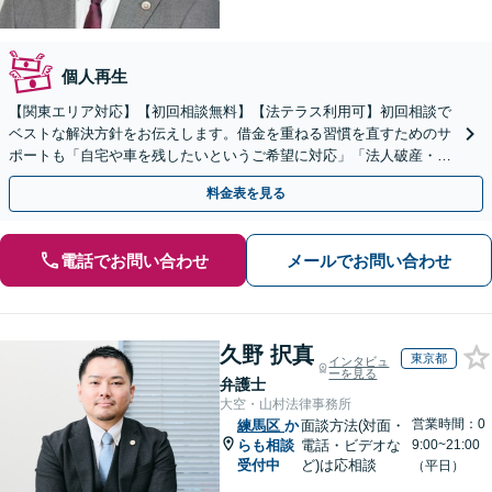
個人再生
【関東エリア対応】【初回相談無料】【法テラス利用可】初回相談で
ベストな解決方針をお伝えします。借金を重ねる習慣を直すためのサ
ポートも「自宅や車を残したいというご希望に対応」「法人破産・企
業さまのご相談お受けします」
料金表を見る
電話でお問い合わせ
メールでお問い合わせ
久野 択真
東京都
インタビュ
ーを見る
弁護士
大空・山村法律事務所
営業時間：0
練馬区
か
面談方法(対面・
らも相談
電話・ビデオな
9:00~21:00
受付中
ど)は応相談
（平日）