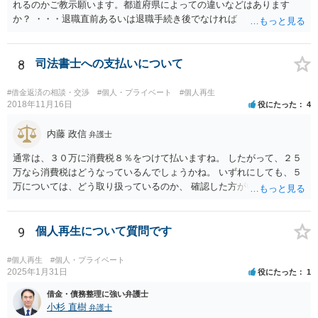
れるのかご教示願います。都道府県によっての違いなどはあります
か？ ・・・退職直前あるいは退職手続き後でなければ １２・５％が
清算価値として計上するのが原則で 概ね どの裁判所でも同様の基
準でしょう。 また着手して頂いてから最短どのくらいで認可されるの
でしょうか？ ・・・受任通知を送付して 債権者からの債権調査票が
8
司法書士への支払いについて
回答されるまで ２か月程度 その間に準備が進めば 直ちに申し立
てが可能で しっかりした申立てを行えば ほぼ補正がなく ２～３
#借金返済の相談・交渉
#個人・プライベート
#個人再生
週間で開始決定がでて それから ２か月程度で認可となる流れで
2018年11月16日
役にたった
4
す。
内藤 政信
弁護士
通常は、３０万に消費税８％をつけて払いますね。 したがって、２５
万なら消費税はどうなっているんでしょうかね。 いずれにしても、５
万については、どう取り扱っているのか、 確認した方がいいでしょ
う。 実費なら実費として領収書に記載するでしょうからね。 不明な事
は遠慮なく聞く事ですよ。
9
個人再生について質問です
#個人再生
#個人・プライベート
2025年1月31日
役にたった
1
借金・債務整理に強い弁護士
小杉 直樹
弁護士