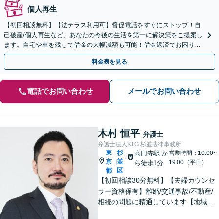
個人再生
【初回相談無料】【法テラス利用可】督促電話をすぐにストップ！自
己破産/個人再生など、あなたの今後の生活を第一に解決策をご提案し
ます。自宅や車を残して借金の大幅減額も可能！借金返済でお困りで
したら、お気軽にご相談ください【夜間休日の相談可】
料金表を見る
電話でお問い合わせ
メールでお問い合わせ
木村 恒平
弁護士
弁護士法人KTG 杉並法律事務所
東
杉
高円寺駅
か
営業時間：10:00~
京
並
|
19:00（平日）
ら徒歩1分
都
区
【初回相談30分無料】【夫婦カウンセ
ラー資格保有】離婚/交通事故/不動産/
相続の問題に精通しています【地域に
密着した法律事務所】皆様に安心して