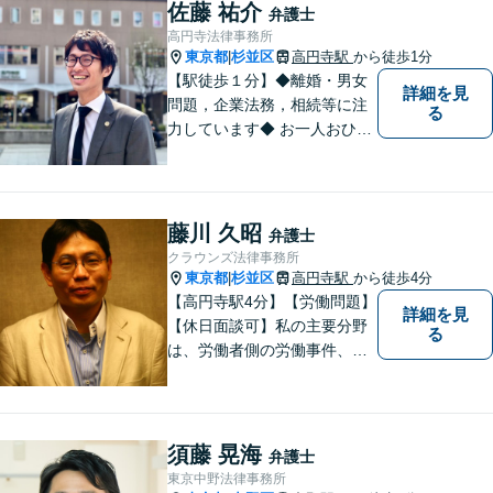
う日々精進して参ります。
佐藤 祐介
弁護士
【夜間や休日相談も対応可
高円寺法律事務所
能】【メール・WEB面談可】
東京都
杉並区
高円寺駅
から徒歩1分
|
【駅徒歩１分】◆離婚・男女
詳細を見
問題，企業法務，相続等に注
る
力しています◆ お一人おひと
りのお気持ちに即した，事案
ごとの解決策をご提案いたし
ます。
藤川 久昭
弁護士
クラウンズ法律事務所
東京都
杉並区
高円寺駅
から徒歩4分
|
【高円寺駅4分】【労働問題】
詳細を見
【休日面談可】私の主要分野
る
は、労働者側の労働事件、企
業法務（顧問先約４０社）、
破産・再生・任意整理です。
相談件数、訴訟案件、交渉案
件を数多く担当しています。
須藤 晃海
弁護士
依頼人さまにとって、最大限
東京中野法律事務所