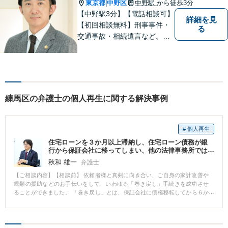
の効用を得られるように頑張
東京都
中野区
中野駅
から徒歩3分
|
っています。
【中野駅3分】【電話相談可】
詳細を見
【初回相談無料】刑事事件・
る
交通事故・相続遺言など。フ
ットワークの軽さと交渉力が
私の大きな強みです。おひと
りで悩みや問題を抱える必要
はありません。お気軽に弁護
士にご相談ください【休日・
練馬区の弁護士の個人再生に関する解決事例
夜間相談可】
# 個人再生
住宅ローンを３か月以上滞納し、住宅ローン債務が銀
行から保証会社に移ってしまい、他の法律事務所では
自宅は守れないと言われていた事例
秋和 雄一
弁護士
【ご相談内容】【相談前】 依頼者様と真剣に向き合い、ご自身の家計改善や
親類の援助などのお手伝いをして、いわゆる「巻き戻し」手続きを成功させ
ることができました。 「巻き戻し」とは、保証会社に債権移転してから６か
月以内にこれまでの滞納分を遅延損害金も含めて一括弁済し、保証会社から
再度ローンを組んでいた銀行にローン返済（滞納前と同様の分割返済）をし
ていけるようにする手続きです。 【相談後】 自宅を失わずに夫は自己破産す
ることができました。 【先生のコメント】 巻き戻し手続きは、ご依頼者様に