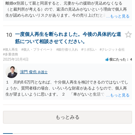
離婚or別居して親と同居すると、元妻からの援助が見込めなくなる
（と裁判所が考える）ので、返済の見込みがないという理由で個人再
生が認められないリスクがあります。今の売り上げだと厳しいのでは
ないでしょうか。 リースバックだと家賃負担が増えると思いますが、
親がそれを払っていけるなら構わないと思います。 実際には、いろい
ろの事情を総合的に検討して方針を決めないといけないので、直接弁
10
一度個人再生を断られました。今後の具体的な道
護士と面談したうえで、債務整理を依頼してください。
筋について相談させてください。
#個人再生
#個人・プライベート
#銀行借り入れ
#リボ払い
#クレジット会社
#多重債務
2025年10月4日
役にたった
4
濵門 俊也
弁護士
１ 月約8.6万円となれば、十分個人再生を検討できるのではないでし
ょうか。質問者様の場合、いろいろな財産があるようなので、個人再
生が望ましいように思います。 ２ 「車がないと生活できない」とい
う事情がどこまで切実なのかということを裁判所や破産管財人に理解
してもらえるかという点にかかってきます。 ３ 先に回答したとお
り、第一次的には個人再生です。
もっとみる