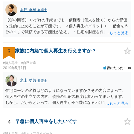
本庄 卓磨
弁護士
【①の回答】 いずれの手続きでも，債権者（個人を除く）からの督促
を法的に止めることが可能です。 ＜個人再生のメリット＞ ・借金を５
分の１まで減額できる可能性がある。 ・住宅や財産を保持できる（た
だし，条件あり）。 ・借金の理由は問われない。 ・自己破産よりも心
理的抵抗が小さい（個人差あり）。 ＜自己破産のメリット＞ ・税金等
の滞納分を除き，借金を返済する必要がなくなる。 【②の回答】 ・個
3
家族に内緒で個人再生を行えますか？
人再生・破産ともに，信用情報に事故情報（いわゆるブラックリス
ト）として登録されますので，５年～１０年ほどは新たに借金をする
#個人再生
#自己破産
ことはできません。また，住宅や店舗を借りる際，保証会社の審査も
2019年5月1日
役にたった
10
通らなくなるため，保証人を立てて契約する必要がある場合がありま
す。 ・ご家族名義の財産を処分する必要はありません。 ・個人再生・
米山 功兼
弁護士
破産ともに，返済が困難な状況に陥っている以上，事業継続は難しい
住宅ローンの名義はどのようになっていますか？その内容によって、
場合が多いです。もっとも，手続き終了後，新たに事業を行うことは
個人再生の申立ての内容、債務の圧縮の程度は変わってまいります。
できます。 ・個人再生・破産ともに，裁判所で手続きを進める際に官
しかし、だからといって、個人再生が不可能になるわけではありませ
報に掲載されます。そのため，第三者に知られる可能性はゼロではあ
ん。もっとも、配偶者には、個人再生のことを伝えておく必要はあり
りませんが，官報をチェックしている人はほとんどいないと思われる
ます。 一度ご相談いただければと思います。
ため，知られる可能性は低いと思います。なお，戸籍などに載るので
4
早急に個人再生をしたいです
はないかと心配される方がおられますが，そのようなことはありませ
ん。 ＜個人再生のデメリット＞ ・借金が減額されるとはいえ，３年～
５年間は返済を継続する必要がある。 ・所有している財産の価値が大
#個人再生
#個人・プライベート