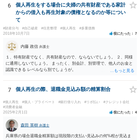
偽の申告をすると免責不許可となりかねませんので、ご注意くださ
6
個人再生をする場合に夫婦の共有財産である家計
い。
からの借入も再生対象の債権となるのか等につい
て
#財産分与
#自己破産
#任意整理
#個人再生
#多重債務
2018年10月7日
役にたった
7
内藤 政信
弁護士
１、特有財産でなく、共有財産なので、ならないでしょう。 ２、同様
に通用しないでしょう。 まったく、別会計、別管理で、他人のお金と
認識できる レベルなら別でしょうが。
7
個人再生の際、退職金見込み額の精算割合
#個人再生
#個人・プライベート
#銀行借り入れ
#リボ払い
#クレジット会社
#消費者金融
2025年2月1日
役にたった
4
森田 英樹
弁護士
兵庫県の場合退職金精算額は現段階の支払い見込みの何%程が見込ま