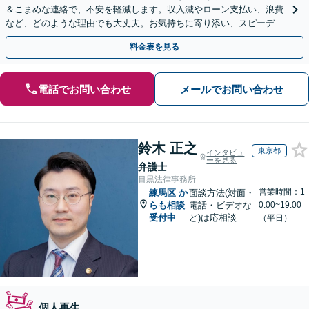
＆こまめな連絡で、不安を軽減します。収入減やローン支払い、浪費
など、どのような理由でも大丈夫。お気持ちに寄り添い、スピーディ
ーな解決を目指します【法テラス利用＆休日・夜間面談可】
料金表を見る
電話でお問い合わせ
メールでお問い合わせ
鈴木 正之
東京都
インタビュ
ーを見る
弁護士
目黒法律事務所
営業時間：1
練馬区
か
面談方法(対面・
らも相談
電話・ビデオな
0:00~19:00
受付中
ど)は応相談
（平日）
個人再生