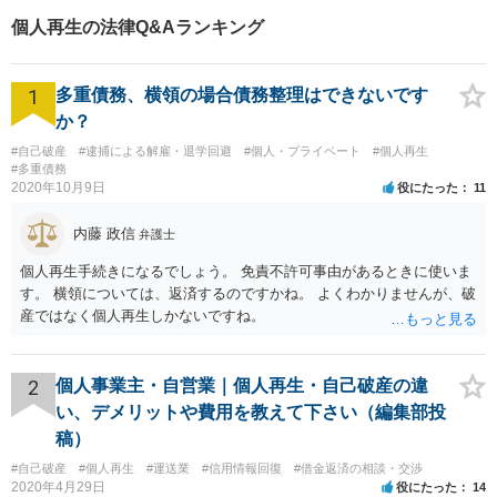
頑張ってもらう事を前提に、保証会社や元の銀行と粘り強く交渉することが
個人再生の法律Q&Aランキング
不可欠です。 ただ、住宅ローンが支払えず、保証会社から一括請求されたと
しても早期に弁護士に相談をすれば自宅を失わずに再生できることを知って
いただきたいです。
1
多重債務、横領の場合債務整理はできないです
か？
#自己破産
#逮捕による解雇・退学回避
#個人・プライベート
#個人再生
#多重債務
2020年10月9日
役にたった
11
内藤 政信
弁護士
個人再生手続きになるでしょう。 免責不許可事由があるときに使いま
す。 横領については、返済するのですかね。 よくわかりませんが、破
産ではなく個人再生しかないですね。
2
個人事業主・自営業｜個人再生・自己破産の違
い、デメリットや費用を教えて下さい（編集部投
稿）
#自己破産
#個人再生
#運送業
#信用情報回復
#借金返済の相談・交渉
2020年4月29日
役にたった
14