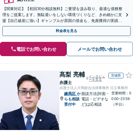
【関東対応】【初回30分相談無料】ご要望を汲み取り、最適な債務整
理をご提案します。無駄遣いをしない環境づくりなど、きめ細かに支
援【自己破産に強い】ギャンブルが原因の借金も、免責獲得の実績あ
り【夜間・休日対応】
料金表を見る
電話でお問い合わせ
メールでお問い合わせ
髙梨 亮輔
茨城県
インタビュ
ーを見る
弁護士
弁護士法人片岡総合法律事務所 日立事務所
営業時間：0
練馬区
か
面談方法(対面・
らも相談
電話・ビデオな
0:00~23:59
受付中
ど)は応相談
（平日）