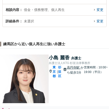
相談内容
借金・債務整理、個人再生
変更
詳細条件
未選択
変更
練馬区から近い個人再生に強い弁護士
小島 麗香
弁護士
弁護士法人KTG 杉並法律事務所
東
杉
高円寺駅
か
営業時間：10:00~
京
並
|
19:00（平日）
ら徒歩1分
都
区