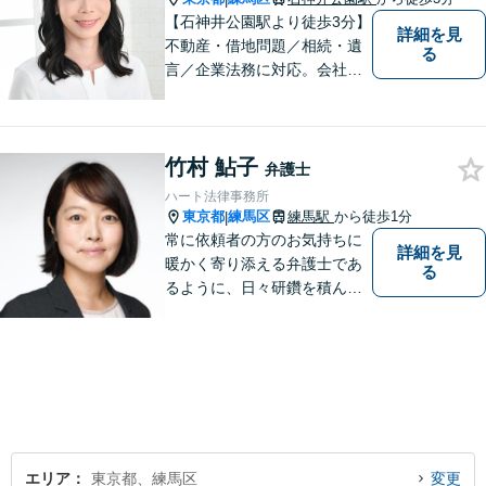
【石神井公園駅より徒歩3分】
詳細を見
不動産・借地問題／相続・遺
る
言／企業法務に対応。会社員
経験もある女性弁護士による
丁寧な対応に定評があります
竹村 鮎子
弁護士
ハート法律事務所
東京都
練馬区
練馬駅
から徒歩1分
|
常に依頼者の方のお気持ちに
詳細を見
暖かく寄り添える弁護士であ
る
るように、日々研鑽を積んで
おります。特に、練馬エリア
を中心に、東京２３区西部、
多摩地区、埼玉地区の方のご
相談を多く受けております。
皆様が明るい未来を進めるよ
うに、法律の面から力になり
ます。
エリア
東京都、練馬区
変更