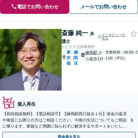
電話でお問い合わせ
メールでお問い合わせ
斎藤 純一
弁
インタビューを
見る
護士
ルピナス法律事務所
東
練
練馬駅
か
営業時間：08:00~2
京
馬
|
1:00（平日）
ら徒歩1分
都
区
個人再生
【初回相談無料】【電話相談可】【練馬駅西口徒歩１分】借金の返済
や催促にお困りの方はご相談ください。今後の生活についてもご相談
に乗ります。家族など周囲に知られずに解決するサポートをいたしま
す。法人破産もお受けいたします。【中央大学実務講師】
料金表を見る