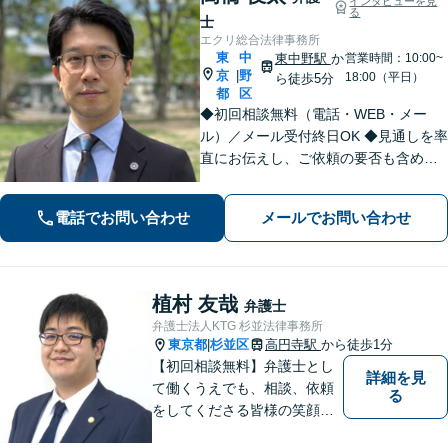
インタビューを見
る
士
エクリ総合法律事務所
東
中
東中野駅
か
営業時間：10:00~
京
野
|
18:00（平日）
ら徒歩5分
都
区
◆初回相談無料（電話・WEB・メー
ル）／メール受付終日OK ◆見通しを率
直にお伝えし、ご依頼の要否も含めて
ご案内いたします。受任から解決まで
弁護士本人が一貫してスピーディーに
電話でお問い合わせ
メールでお問い合わせ
対応いたします。 ◆累計相談2000件以
上・解決実績500件以上
植村 友哉
弁護士
弁護士法人KTG 杉並法律事務所
東京都
杉並区
高円寺駅
から徒歩1分
|
【初回相談無料】弁護士とし
詳細を見
て働くうえでも、相談、依頼
る
をしてくださる皆様の笑顔を
見られるよう、不安や悩みに