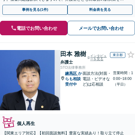
つけましょう【法テラス利用可】
事例を見る(1件)
料金表を見る
電話でお問い合わせ
メールでお問い合わせ
田本 雅樹
東京都
インタビュ
ーを見る
弁護士
STO法律事務所
営業時間：1
練馬区
か
面談方法(対面・
らも相談
電話・ビデオな
0:00~18:00
受付中
ど)は応相談
（平日）
個人再生
【関東エリア対応】【初回面談無料】豊富な実績あり！取り立て停止