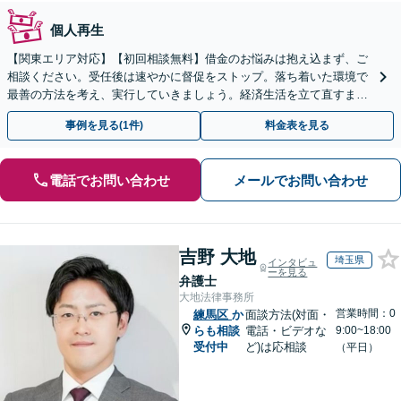
個人再生
【関東エリア対応】【初回相談無料】借金のお悩みは抱え込まず、ご
相談ください。受任後は速やかに督促をストップ。落ち着いた環境で
最善の方法を考え、実行していきましょう。経済生活を立て直すまで
サポートします。自己破産・個人再生・任意整理の実績多数
事例を見る(1件)
料金表を見る
電話でお問い合わせ
メールでお問い合わせ
吉野 大地
埼玉県
インタビュ
ーを見る
弁護士
大地法律事務所
営業時間：0
練馬区
か
面談方法(対面・
らも相談
電話・ビデオな
9:00~18:00
受付中
ど)は応相談
（平日）