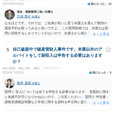
2024年6月28日
役にたった
12
きい場合，借金が減らない場合がある。 ＜自己破産のデメリット＞ ・
借金の理由が問われ，場合によっては破産が認められない。 ・所有し
借金・債務整理に強い弁護士
ている財産（２０万円以上の価値があるもの）は，原則として保持で
江頭 啓介
弁護士
きない。 【③の回答】 ３０万円～６０万円程度かと思います。 弁護
なるほどです。それでは、ご自身が良いと思う弁護士を選んで個別の
士費用は分割で支払うことができる場合も多いので，弁護士と相談し
面談予約を取ってみると良いですよ。 この質問投稿では、弁護士は質
て支払いのスケジュールを決めます。 なお，ご依頼後は借金を返済す
問に回答するしかコマンドがないので、弁護士から相談者様に直接連
る必要はなくなるため，借金の返済に充てていた分を弁護士費用に充
絡することはできません。
てることが可能です。 【④の回答】 手続上の注意点が多いため，ご自
身で進めることは相当難しく，リスクも伴います。 滞納が続くと訴訟
5
自己破産中で破産管財人事件です。本業以外のア
を起こされることもあり得るため，お早めに弁護士にご依頼されるこ
ルバイトをして副収入は申告する必要はあります
とをお勧めします。
か？
#自己破産
#個人再生
#個人・プライベート
2024年7月29日
役にたった
5
島田 直樹
弁護士
質問１ 収入については全てを申告する必要があります。 意図的に隠す
と免責不許可になりかねないので、ご注意ください。 質問２ 申告書・
課税非課税証明書など年収に関する資料を申立時に提出を要求される
のが一般的です。 一定の資産については自由財産拡張（破産財団への
組入不要）が認められると考えられるところ、収入・資産について虚