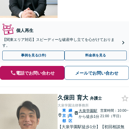
個人再生
【関東エリア対応】スピーディーな破産申し立てを心がけておりま
す。
事例を見る(1件)
料金表を見る
電話でお問い合わせ
メールでお問い合わせ
久保田 育大
弁護士
大泉学園法律事務所
東
練
大泉学園駅
営業時間：10:00~
京
馬
|
21:00（平日）
から徒歩1分
都
区
【大泉学園駅徒歩1分】【初回相談無