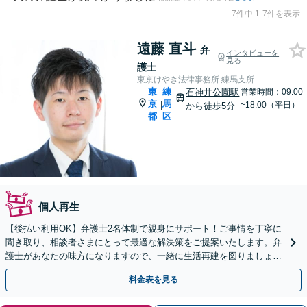
7件中 1-7件を表示
遠藤 直斗
弁
インタビューを
見る
護士
東京けやき法律事務所 練馬支所
東
練
石神井公園駅
営業時間：09:00
京
馬
|
~18:00（平日）
から徒歩5分
都
区
個人再生
【後払い利用OK】弁護士2名体制で親身にサポート！ご事情を丁寧に
聞き取り、相談者さまにとって最適な解決策をご提案いたします。弁
護士があなたの味方になりますので、一緒に生活再建を図りましょう
【夜間相談可｜Web面談可】
料金表を見る