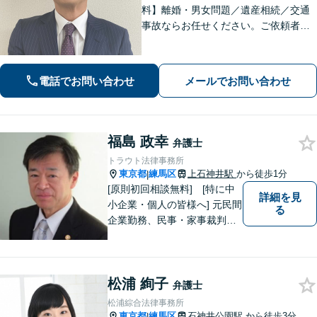
料】離婚・男女問題／遺産相続／交通
事故ならお任せください。ご依頼者様
の気持ちに寄り添い、納得できる解決
を目指します。法テラスの利用OK！出
張対応も可能です。【土日・夜間相談
電話でお問い合わせ
メールでお問い合わせ
◎】
福島 政幸
弁護士
トラウト法律事務所
東京都
練馬区
上石神井駅
から徒歩1分
|
[原則初回相談無料] [特に中
詳細を見
小企業・個人の皆様へ] 元民間
る
企業勤務、民事・家事裁判官
出身弁護士が全国どこにお住
まいの市民の皆さんでも気軽
に利用いただける法律事務所
松浦 絢子
として、オールラウンドに対
弁護士
応します。
松浦綜合法律事務所
東京都
練馬区
石神井公園駅
から徒歩3分
|