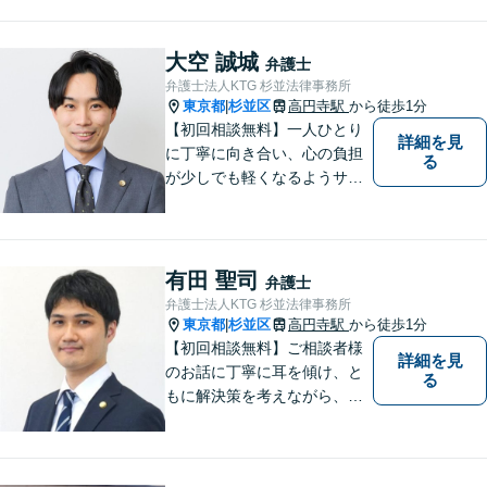
真摯に向き合いながら解決へ
と導くことを心がけていま
す。【夜間や休日相談も対応
大空 誠城
弁護士
可能】【メール・WEB面談
弁護士法人KTG 杉並法律事務所
可】
東京都
杉並区
高円寺駅
から徒歩1分
|
【初回相談無料】一人ひとり
詳細を見
に丁寧に向き合い、心の負担
る
が少しでも軽くなるようサポ
ートいたします。問題の背景
にも目を向け、その先の暮ら
しまで見据えた支えを大切に
しています。【夜間や休日相
有田 聖司
弁護士
談も対応可能】【メール・WE
弁護士法人KTG 杉並法律事務所
B面談可】
東京都
杉並区
高円寺駅
から徒歩1分
|
【初回相談無料】ご相談者様
詳細を見
のお話に丁寧に耳を傾け、と
る
もに解決策を考えながら、納
得できる形での問題解決を目
指して尽力いたします。信頼
いただける弁護士になれるよ