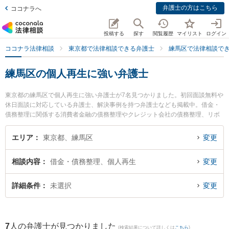
弁護士の方はこちら
ココナラへ
投稿する
探す
閲覧履歴
マイリスト
ログイン
ココナラ法律相談
東京都で法律相談できる弁護士
練馬区で法律相談で
練馬区の個人再生に強い弁護士
東京都の練馬区で個人再生に強い弁護士が7名見つかりました。初回面談無料や
休日面談に対応している弁護士、解決事例を持つ弁護士なども掲載中。借金・
債務整理に関係する消費者金融の債務整理やクレジット会社の債務整理、リボ
払いの債務整理等の細かな分野での絞り込み検索もでき便利です。特に東京け
やき法律事務所 練馬支所の遠藤 直斗弁護士やルピナス法律事務所の斎藤 純一
エリア
東京都、練馬区
変更
弁護士、秋和法律事務所の秋和 雄一弁護士のプロフィール情報や弁護士費用、
強みなどが注目されています。『練馬区で土日や夜間に発生した個人再生のト
相談内容
借金・債務整理、個人再生
変更
ラブルを今すぐに弁護士に相談したい』『個人再生のトラブル解決の実績豊富
な近くの弁護士を検索したい』『初回相談無料で個人再生を法律相談できる練
馬区内の弁護士に相談予約したい』などでお困りの相談者さんにおすすめで
詳細条件
未選択
変更
す。
7
人の弁護士が見つかりました
(検索結果について詳しくは
こちら
)