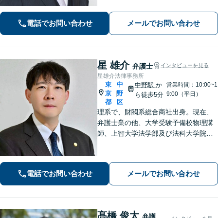
いただけるような頼もしい弁護士を目
指し、日々邁進しております【夜間・
電話でお問い合わせ
メールでお問い合わせ
土日相談可】
星 雄介
弁護士
インタビューを見る
星雄介法律事務所
東
中
中野駅
か
営業時間：10:00~1
京
野
|
9:00（平日）
ら徒歩5分
都
区
理系で、財閥系総合商社出身。現在、
弁護士業の他、大学受験予備校物理講
師、上智大学法学部及び法科大学院非
常勤講師、刑事弁護委員会所属。男女
問題、離婚問題、成人・少年の刑事事
件、相続問題、学校問題、行政事件、
電話でお問い合わせ
メールでお問い合わせ
企業法務に強い関心があります。
髙橋 俊太
弁護