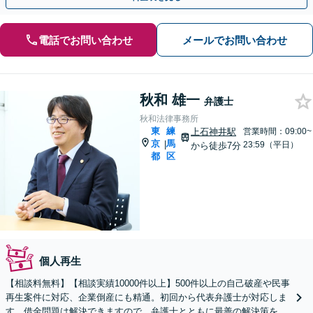
電話でお問い合わせ
メールでお問い合わせ
秋和 雄一
弁護士
秋和法律事務所
東
練
上石神井駅
営業時間：09:00~
京
馬
|
23:59（平日）
から徒歩7分
都
区
個人再生
【相談料無料】【相談実績10000件以上】500件以上の自己破産や民事
再生案件に対応、企業倒産にも精通。初回から代表弁護士が対応しま
す。借金問題は解決できますので、弁護士とともに最善の解決策を見