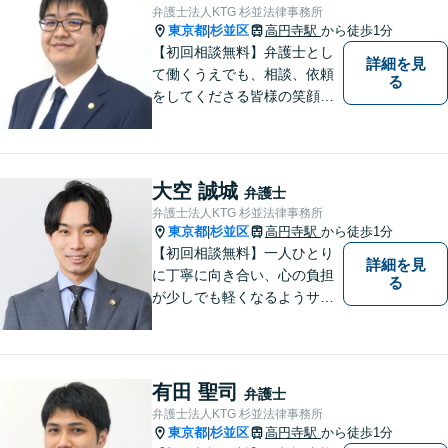
弁護士法人KTG 杉並法律事務所
東京都
杉並区
高円寺駅
から徒歩1分
|
【初回相談無料】弁護士とし
詳細を見
て働くうえでも、相談、依頼
る
をしてくださる皆様の笑顔を
見られるよう、不安や悩みに
真摯に向き合いながら解決へ
と導くことを心がけていま
す。【夜間や休日相談も対応
大空 誠城
弁護士
可能】【メール・WEB面談
弁護士法人KTG 杉並法律事務所
可】
東京都
杉並区
高円寺駅
から徒歩1分
|
【初回相談無料】一人ひとり
詳細を見
に丁寧に向き合い、心の負担
る
が少しでも軽くなるようサポ
ートいたします。問題の背景
にも目を向け、その先の暮ら
しまで見据えた支えを大切に
しています。【夜間や休日相
有田 聖司
弁護士
談も対応可能】【メール・WE
弁護士法人KTG 杉並法律事務所
B面談可】
東京都
杉並区
高円寺駅
から徒歩1分
|