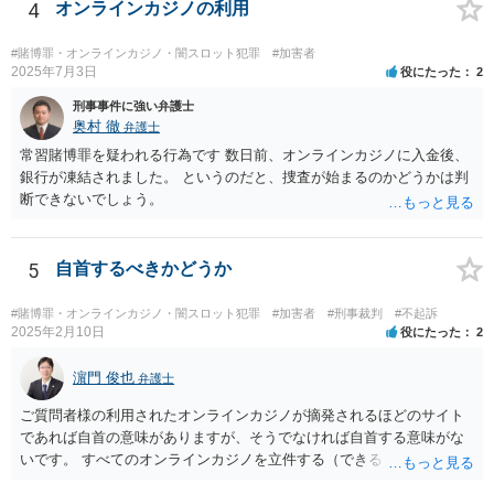
販売元を摘発、ということもあり得るでしょう。他方で、数回買って
4
オンラインカジノの利用
見た程度の買主は（よほど大量に購入し、売主とつるんで話題作りを
しているユーチューバーなどを除けば）摘発はされないと思われま
#賭博罪・オンラインカジノ・闇スロット犯罪
#加害者
す。また、福袋のように購入価格と同程度以上の品物が必ず入ってい
2025年7月3日
役にたった
2
ると信じていたのであれば、賭博の故意はなく犯罪にはあたらないで
刑事事件に強い弁護士
しょう。 この点、例えば木曽崇さんが賭博にあたる可能性を指摘して
奥村 徹
弁護士
いますが、その内容は正当だと思います。
常習賭博罪を疑われる行為です 数日前、オンラインカジノに入金後、
銀行が凍結されました。 というのだと、捜査が始まるのかどうかは判
断できないでしょう。
5
自首するべきかどうか
#賭博罪・オンラインカジノ・闇スロット犯罪
#加害者
#刑事裁判
#不起訴
2025年2月10日
役にたった
2
濵門 俊也
弁護士
ご質問者様の利用されたオンラインカジノが摘発されるほどのサイト
であれば自首の意味がありますが、そうでなければ自首する意味がな
いです。 すべてのオンラインカジノを立件する（できる）わけでもな
いので、静観されることをお勧めします。