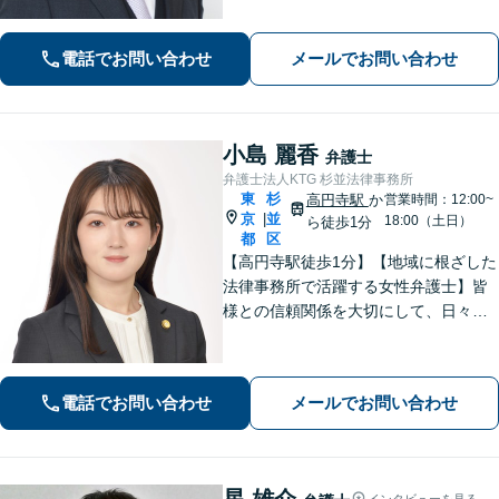
いただけるような頼もしい弁護士を目
指し、日々邁進しております【夜間・
電話でお問い合わせ
メールでお問い合わせ
土日相談可】
小島 麗香
弁護士
弁護士法人KTG 杉並法律事務所
東
杉
高円寺駅
か
営業時間：12:00~
京
並
|
18:00（土日）
ら徒歩1分
都
区
【高円寺駅徒歩1分】【地域に根ざした
法律事務所で活躍する女性弁護士】皆
様との信頼関係を大切にして、日々業
務を行っております。【離婚問題】
【相続】【債務整理】お悩みごとあり
ましたら、お気軽にご相談ください。
電話でお問い合わせ
メールでお問い合わせ
星 雄介
インタビューを見る