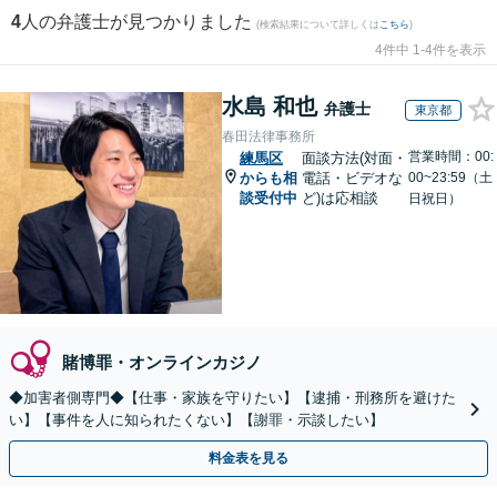
4
人の弁護士が見つかりました
(検索結果について詳しくは
こちら
)
4件中 1-4件を表示
水島 和也
弁護士
東京都
春田法律事務所
営業時間：00:
練馬区
面談方法(対面・
からも相
電話・ビデオな
00~23:59（土
談受付中
ど)は応相談
日祝日）
賭博罪・オンラインカジノ
◆加害者側専門◆【仕事・家族を守りたい】【逮捕・刑務所を避けた
い】【事件を人に知られたくない】【謝罪・示談したい】
料金表を見る