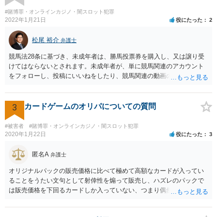
#賭博罪・オンラインカジノ・闇スロット犯罪
2022年1月21日
役にたった
2
松尾 裕介
弁護士
競馬法28条に基づき、未成年者は、勝馬投票券を購入し、又は譲り受
けてはならないとされます。未成年者が、単に競馬関連のアカウント
をフォローし、投稿にいいねをしたり、競馬関連の動画のチャンネル
登録をすることは、特段法的に問題ないと考えられます。
3
カードゲームのオリパについての質問
#被害者
#賭博罪・オンラインカジノ・闇スロット犯罪
2020年1月22日
役にたった
3
匿名A
弁護士
オリジナルパックの販売価格に比べて極めて高額なカードが入ってい
ることをうたい文句として射倖性を煽って販売し、ハズレのパックで
は販売価格を下回るカードしか入っていない、つまり偶然によってあ
る人は得しある人は損する関係であるなら、やはり賭博に該当する可
能性はあると考えられます。警察が見過ごせない規模になった途端に