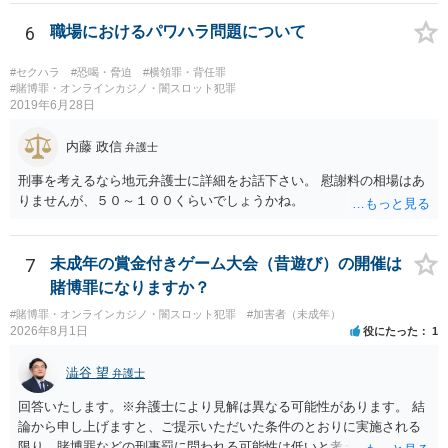
6
職場におけるパワハラ問題について
#セクハラ
#恐喝・脅迫
#横領罪・背任罪
#賭博罪・オンラインカジノ・闇スロット犯罪
2019年6月28日
内藤 政信
弁護士
刑事を考えるなら地元弁護士に詳細をお話下さい。 慰謝料の相場はあ
りませんが、５０～１００くらいでしょうかね。
7
未成年の賞金付きゲーム大会（昔遊び）の開催は
賭博罪になりますか？
#賭博罪・オンラインカジノ・闇スロット犯罪
#加害者（未成年）
2026年8月1日
役にたった
1
澁谷 望
弁護士
回答いたします。※弁護士により見解は異なる可能性があります。 結
論から申し上げますと、ご提示いただいた条件のとおりに実施される
限り、賭博罪などの刑事罰に問われる可能性は低いと考えられます