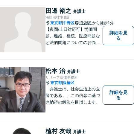
田邊 裕之
弁護士
海陽法律事務所
東京都
中野区
沼袋駅
から徒歩1分
|
【夜間/土日対応可】労働問
詳細を見
題、離婚、相続、医療問題な
る
ど法的問題についてのお悩み
は東京都中野区の海陽法律事
務所にご相談下さい。町の法
律家として、一つ一つきめ細
やかに案件に取り組みます。
松本 治
弁護士
リリーフ法律事務所
東京都
板橋区
|
「弁護士は、社会生活上の医
詳細を見
師である。」この信念に基づ
る
き納得の解決を目指します。
植村 友哉
弁護士