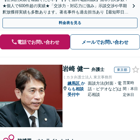
★個人で600件超の実績★「交渉力・対応力に強み」示談交渉や早期
釈放獲得実績も多数あります。著名事件も過去担当あり【最短即日接
見】【土日対応可】【メディア出演・掲載多数】
料金表を見る
電話でお問い合わせ
メールでお問い合わせ
岩崎 健一
弁護士
東京都
ミカタ弁護士法人 東京事務所
営業時
練馬区
か
面談方法(対面・電
らも相談
話・ビデオなど)は
間：本日
受付中
応相談
定休日