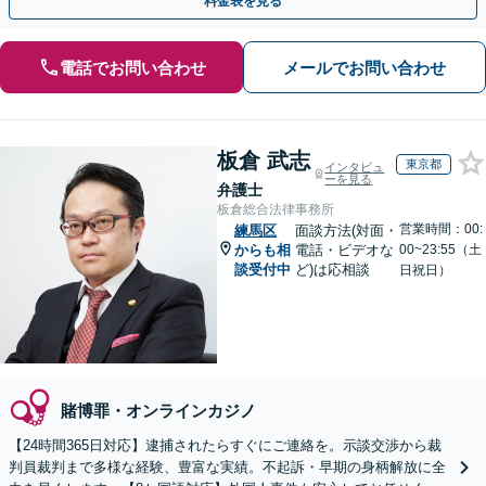
料金表を見る
電話でお問い合わせ
メールでお問い合わせ
板倉 武志
東京都
インタビュ
ーを見る
弁護士
板倉総合法律事務所
営業時間：00:
練馬区
面談方法(対面・
からも相
電話・ビデオな
00~23:55（土
談受付中
ど)は応相談
日祝日）
賭博罪・オンラインカジノ
【24時間365日対応】逮捕されたらすぐにご連絡を。示談交渉から裁
判員裁判まで多様な経験、豊富な実績。不起訴・早期の身柄解放に全