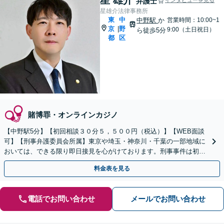
弁護士
星雄介法律事務所
東
中
中野駅
か
営業時間：10:00~1
京
野
|
9:00（土日祝日）
ら徒歩5分
都
区
賭博罪・オンラインカジノ
【中野駅5分】【初回相談３０分５，５００円（税込）】【WEB面談
可】【刑事弁護委員会所属】東京や埼玉・神奈川・千葉の一部地域に
おいては、できる限り即日接見を心がけております。刑事事件は初動
が重要。家族などが逮捕されたらすぐにご相談ください。
料金表を見る
電話でお問い合わせ
メールでお問い合わせ