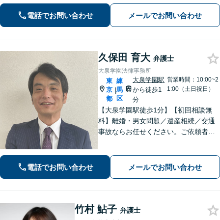
します。初回ご相談時に適切な解決方
法の道筋をご案内し、無駄なやりとり
電話でお問い合わせ
メールでお問い合わせ
をしていただくことが無いように配慮
いたします。
久保田 育大
弁護士
大泉学園法律事務所
大泉学園駅
営業時間：10:00~2
東
練
1:00（土日祝日）
京
馬
から徒歩1
|
都
区
分
【大泉学園駅徒歩1分】【初回相談無
料】離婚・男女問題／遺産相続／交通
事故ならお任せください。ご依頼者様
の気持ちに寄り添い、納得できる解決
を目指します。法テラスの利用OK！出
張対応も可能です。【土日・夜間相談
電話でお問い合わせ
メールでお問い合わせ
◎】
竹村 鮎子
弁護士