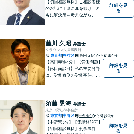
【初回相談無料】ご相談者様
詳細を見
のお話に丁寧に耳を傾け、と
る
もに解決策を考えながら、納
得できる形での問題解決を目
指して尽力いたします。信頼
いただける弁護士になれるよ
う日々精進して参ります。
藤川 久昭
弁護士
【夜間や休日相談も対応可
クラウンズ法律事務所
能】【メール・WEB面談可】
東京都
杉並区
高円寺駅
から徒歩4分
|
【高円寺駅4分】【労働問題】
詳細を見
【休日面談可】私の主要分野
る
は、労働者側の労働事件、企
業法務（顧問先約４０社）、
破産・再生・任意整理です。
相談件数、訴訟案件、交渉案
件を数多く担当しています。
須藤 晃海
弁護士
依頼人さまにとって、最大限
東京中野法律事務所
の効用を得られるように頑張
東京都
中野区
中野駅
から徒歩3分
|
っています。
【中野駅3分】【電話相談可】
詳細を見
【初回相談無料】刑事事件・
る