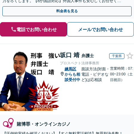
力を尽くします。【8か国語対応】外国人事件も安心してお任せくだ
さい【初回相談30分無料】【電話・ビデオ面談可】
料金表を見る
電話でお問い合わせ
メールでお問い合わせ
坂口 靖
弁護士
千葉県
プロスペクト法律事務所
営業時間：07:
練馬区
面談方法(対面・
からも相
電話・ビデオな
00~23:00（土
談受付中
ど)は応相談
日祝日）
賭博罪・オンラインカジノ
【圧倒的実績を確認ください】【すぐ無料電話相談】無罪判決多数！