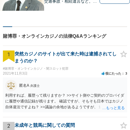
交通事故・相続遺言など。フ
ットワークの軽さと交渉力が
私の大きな強みです。おひと
りで悩みや問題を抱える必要
はありません。お気軽に弁護
士にご相談ください【休日・
賭博罪・オンラインカジノの法律Q&Aランキング
夜間相談可】
1
突然カジノのサイトが出て来た時は逮捕されてし
まうのか？
#賭博罪・オンラインカジノ・闇スロット犯罪
2021年11月3日
役にたった
3
匿名A
弁護士
利用すれば、履歴って残りますか？ >>サイト側やご契約のプロバイダ
に履歴や通信記録が残ります。 確認ですが、そもそも日本ではカジノ
自体違法ですよね？ >>議論の余地があるようですが、１００％合法で
安全ということはありません。
2
未成年と競馬に関しての質問