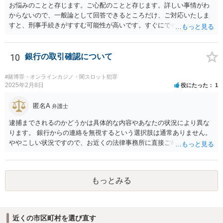
お悩みのことと存じます。ご心配のことと存じます。詳しい事情がわ
からないので、一般論として回答できるところだけ、ご対応いたしま
すと、刑事手続きがすすむ可能性が高いです。すぐにでも弁護士に直
接相談されることが良いと思います。なぜならば、法的にきちんと解
明するために、良い知恵を得るには必要だからです。刑事問題は早い
対応が不可欠です。すぐにでも、この手の問題に精通した弁護士等
10
銀行の取引確認について
に、ネットではなく直接相談されるのが良いと思われます。良い解決
になりますよう祈念しております。お力になりたいと思います。
#賭博罪・オンラインカジノ・闇スロット犯罪
2025年2月8日
役にたった
1
匿名A
弁護士
逮捕までされるのかどうかは具体的な内容やあなたの状況により異な
ります。 銀行からの連絡を無視するという選択肢は通常ありません。
ややこしい状況ですので、お近くの法律事務所に直接ご相談いただい
た上で対応を進めてください。
もっとみる
近くの市区町村を選び直す