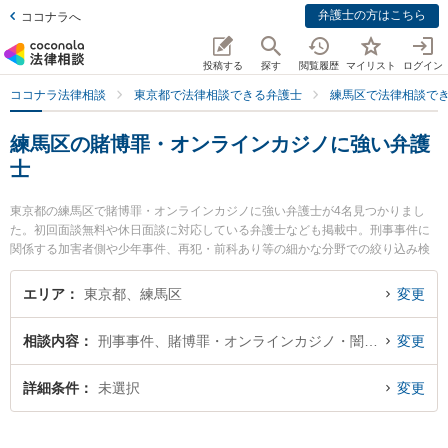
弁護士の方はこちら
ココナラへ
投稿する
探す
閲覧履歴
マイリスト
ログイン
ココナラ法律相談
東京都で法律相談できる弁護士
練馬区で法律相談で
練馬区の賭博罪・オンラインカジノに強い弁護
士
東京都の練馬区で賭博罪・オンラインカジノに強い弁護士が4名見つかりまし
た。初回面談無料や休日面談に対応している弁護士なども掲載中。刑事事件に
関係する加害者側や少年事件、再犯・前科あり等の細かな分野での絞り込み検
索もでき便利です。特に秋和法律事務所の秋和 雄一弁護士や大泉学園法律事務
所の久保田 育大弁護士、ハート法律事務所の竹村 鮎子弁護士のプロフィール情
エリア
東京都、練馬区
変更
報や弁護士費用、強みなどが注目されています。『練馬区で土日や夜間に発生
した賭博罪・オンラインカジノのトラブルを今すぐに弁護士に相談したい』
相談内容
刑事事件、賭博罪・オンラインカジノ・闇スロット犯罪
変更
『賭博罪・オンラインカジノのトラブル解決の実績豊富な近くの弁護士を検索
したい』『初回相談無料で賭博罪・オンラインカジノを法律相談できる練馬区
内の弁護士に相談予約したい』などでお困りの相談者さんにおすすめです。
詳細条件
未選択
変更