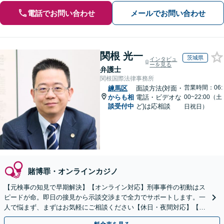
電話でお問い合わせ
メールでお問い合わせ
関根 光一
茨城県
インタビュ
ーを見る
弁護士
関根国際法律事務所
営業時間：06:
練馬区
面談方法(対面・
からも相
電話・ビデオな
00~22:00（土
談受付中
ど)は応相談
日祝日）
賭博罪・オンラインカジノ
【元検事の知見で早期解決】【オンライン対応】刑事事件の初動はス
ピードが命。即日の接見から示談交渉まで全力でサポートします。一
人で悩まず、まずはお気軽にご相談ください【休日・夜間対応】【英
語・ベトナム語対応可】