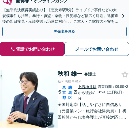
賭博罪・オンラインカジノ
【無罪判決獲得実績あり】【恵比寿駅8分】ライブドア事件などの大
規模事件も担当。暴行・窃盗・薬物・性犯罪など幅広く対応。逮捕直
後の即日接見・示談交渉も迅速に対応し、ご本人・ご家族の不安を最
小限に抑えます。【初回相談可能】【WEB面談可能】
料金表を見る
電話でお問い合わせ
メールでお問い合わせ
秋和 雄一
弁護士
秋和法律事務所
上石神井駅
営業時間：09:00~2
東
練
3:59（土日祝日）
京
馬
から徒歩7
|
都
区
分
全国対応◎【話しやすさに自信あり
（元営業マン・旅行会社添乗員）】初
回相談から代表弁護士が直接対応し、
相談者さまのお話を丁寧にお聞きいた