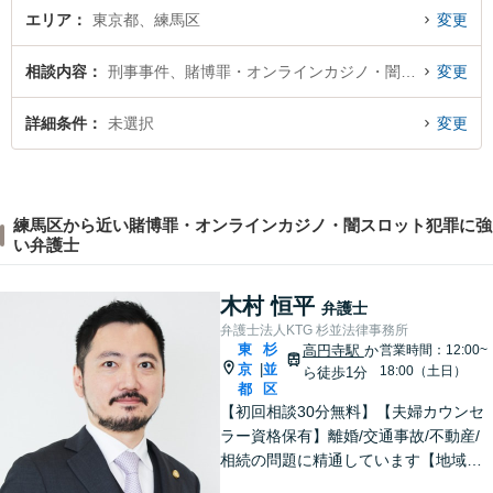
エリア
東京都、練馬区
変更
相談内容
刑事事件、賭博罪・オンラインカジノ・闇スロット犯罪
変更
詳細条件
未選択
変更
練馬区から近い賭博罪・オンラインカジノ・闇スロット犯罪に強
い弁護士
木村 恒平
弁護士
弁護士法人KTG 杉並法律事務所
東
杉
高円寺駅
か
営業時間：12:00~
京
並
|
18:00（土日）
ら徒歩1分
都
区
【初回相談30分無料】【夫婦カウンセ
ラー資格保有】離婚/交通事故/不動産/
相続の問題に精通しています【地域に
密着した法律事務所】皆様に安心して