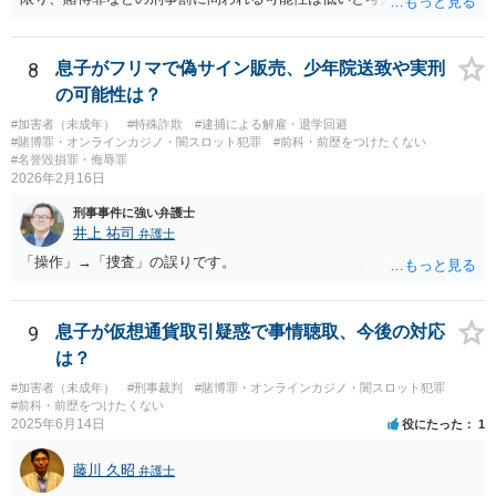
が、会場の利用ルールなどの点には注意が必要です。 【質問1への回
答】 賭博罪は、参加者が互いに財物を賭けてその得喪を争う場合に成
立します。 質問者様がご自身のポケットマネーから懸賞として賞金を
8
息子がフリマで偽サイン販売、少年院送致や実刑
出し、参加者からの参加費が全額会場レンタル費用に充てられて賞金
の可能性は？
原資と完全に分離されている場合、参加者が自らの財物を失うリスク
#加害者（未成年）
#特殊詐欺
#逮捕による解雇・退学回避
が存在しないため賭博罪には該当しないとする見解が一般的です。ま
#賭博罪・オンラインカジノ・闇スロット犯罪
#前科・前歴をつけたくない
た、利益を得る目的もないため賭博場開帳図利罪も成立しないと考え
#名誉毀損罪・侮辱罪
られます。 【質問2への回答】 刑事上の問題は生じにくいものの、民
2026年2月16日
事・行政上の観点から以下の点が考慮されます。景品表示法について
刑事事件に強い弁護士
は事業者が顧客を誘引するためのものではないため対象外と考えられ
井上 祐司
弁護士
ますが、自治会館の利用規約（目的外利用や金銭徴収の可否など）へ
「操作」→「捜査」の誤りです。
の抵触が問題となることがあります。 【質問3への回答】 主催者とし
ての注意点として、まず参加費がすべて会場代の実費に充てられてい
る記録（領収書や収支の管理）を残し、賞金原資とは無関係であるこ
とを明確にしておくことが大切です。また、自治会館の管理者に対
9
息子が仮想通貨取引疑惑で事情聴取、今後の対応
し、参加費の集金を含む利用目的を事前に正確に伝えて了解を得てお
は？
くのが賢明です。
#加害者（未成年）
#刑事裁判
#賭博罪・オンラインカジノ・闇スロット犯罪
#前科・前歴をつけたくない
2025年6月14日
役にたった
1
藤川 久昭
弁護士