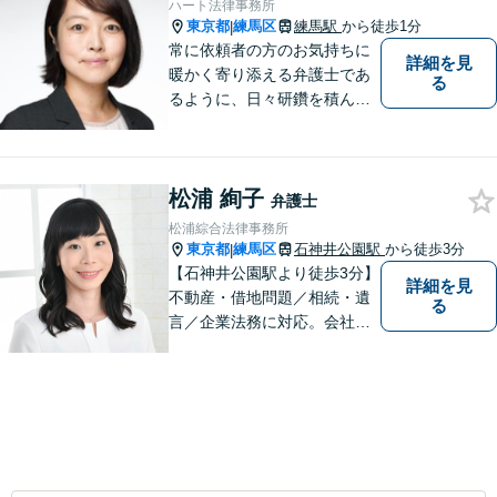
ハート法律事務所
東京都
練馬区
練馬駅
から徒歩1分
|
常に依頼者の方のお気持ちに
詳細を見
暖かく寄り添える弁護士であ
る
るように、日々研鑽を積んで
おります。特に、練馬エリア
を中心に、東京２３区西部、
多摩地区、埼玉地区の方のご
松浦 絢子
相談を多く受けております。
弁護士
皆様が明るい未来を進めるよ
松浦綜合法律事務所
うに、法律の面から力になり
東京都
練馬区
石神井公園駅
から徒歩3分
|
ます。
【石神井公園駅より徒歩3分】
詳細を見
不動産・借地問題／相続・遺
る
言／企業法務に対応。会社員
経験もある女性弁護士による
丁寧な対応に定評があります