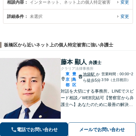
相談内容
インターネット、ネット上の個人特定被害
変更
詳細条件
未選択
変更
板橋区から近いネット上の個人特定被害に強い弁護士
藤本 顯人
弁護士
クラリア法律事務所
東
豊
池袋駅
か
営業時間：00:00~2
京
島
|
3:59（土日祝日）
ら徒歩5分
都
区
対話を大切にする事務所。LINEでスピ
ード相談／WEB完結可【警察官から弁
護士へ】あなたのために最善の解決を
目指します。洞察力と交渉力を強み
に、相続問題、交通事故や離婚などの
民事から刑事事件まで幅広く支援【完
電話でお問い合わせ
メールでお問い合わせ
全個室】