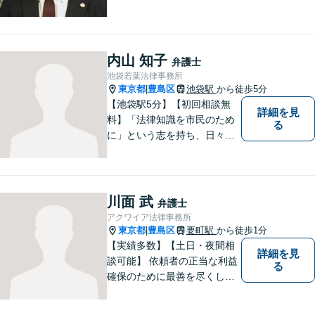
をサポート／遺留分侵害額請
求／相続人・相続財産調査／
遺言書作成／遺産分割相続放
棄などお任せください【池袋8
内山 知子
弁護士
分】交通事故・借金問題にも
池袋若葉法律事務所
対応
東京都
豊島区
池袋駅
から徒歩5分
|
【池袋駅5分】【初回相談無
詳細を見
料】「法律知識を市民のため
る
に」という志を持ち、日々弁
護士活動に取り組んでいま
す。親権/財産分与/国際結婚な
どの問題でお悩みの方、長年
の経験と持ち前の情熱で手厚
川面 武
弁護士
くサポートさせていただきま
アクワイア法律事務所
す。【フランス語対応可能】
東京都
豊島区
要町駅
から徒歩1分
|
【実績多数】【土日・夜間相
詳細を見
談可能】 依頼者の正当な利益
る
確保のために最善を尽くして
参ります。