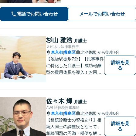
電話でお問い合わせ
メールでお問い合わせ
杉山 雅浩
弁護士
スピネル法律事務所
東京都
豊島区
北池袋駅
から徒歩7分
|
【池袋駅徒歩7分】【民事事件
詳細を見
に特化した弁護士】成功報酬
る
型の費用体系を導入！お困り
ごとがあれば、まずはご相談
ください。「街の法律家」と
しての身近な事細かい事件ま
で広く取り扱い、幅広い分野
佐々木 輝
弁護士
で実績あり！【完全個室対
AWL法律税務事務所
応】
東京都
豊島区
北池袋駅
から徒歩8分
|
【相続診断士の資格あり】相
詳細を見
続人同士の調整役となって、
る
相続問題の円満・穏便な解決