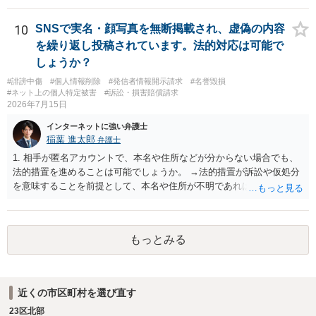
討するためには、公開の相談ではなく、詳しい事実関係を整理した上
で弁護士へ直接相談するべきでしょう。
10
SNSで実名・顔写真を無断掲載され、虚偽の内容
を繰り返し投稿されています。法的対応は可能で
しょうか？
#誹謗中傷
#個人情報削除
#発信者情報開示請求
#名誉毀損
#ネット上の個人特定被害
#訴訟・損害賠償請求
2026年7月15日
インターネットに強い弁護士
稲葉 進太郎
弁護士
1. 相手が匿名アカウントで、本名や住所などが分からない場合でも、
法的措置を進めることは可能でしょうか。 →法的措置が訴訟や仮処分
を意味することを前提として、本名や住所が不明であれば実現が難し
いでしょう。 2. 発信者情報開示請求などを行う場合、おおよその費用
や期間はどのくらいを想定すればよいでしょうか。 →数十万円・数ヶ
月が目安でしょう。 3. 投稿が削除されても、スクリーンショットやU
もっとみる
RLなどの証拠があれば対応は可能でしょうか。 →対応可能である場合
があるでしょう。 4. このようなケースでは、まず弁護士へ相談するの
がよいのか、それとも警察への相談を優先した方がよいのでしょう
か。 →相談者様におかれて詐欺など一切していないのであれば、弁護
近くの市区町村を選び直す
士と警察両方でしょう。 5. 相手が特定できた場合、名誉毀損や侮辱
23区北部
罪、損害賠償請求などの対象になる可能性はありますか。 →あるでし