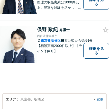
整理の取扱実績は1000件以
る
上。豊富な経験を活かし、ご
相談から各種手続き、交渉等
すべてサポート。ご依頼者さ
まと真摯に向き合い、二人三
俣野 政紀
脚で解決へ向けて尽力いたし
弁護士
ます。まずはお気軽にご相談
西台法律事務所
ください。
東京都
板橋区
西台駅
から徒歩1分
|
【相談実績2000件以上】【ラ
詳細を見
イン予約可】
る
エリア
東京都、板橋区
変更