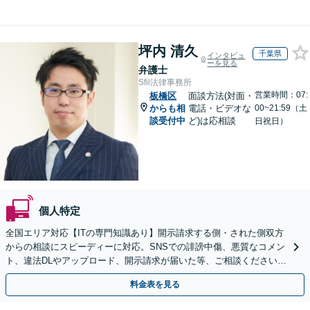
坪内 清久
千葉県
インタビュ
ーを見る
弁護士
Sfil法律事務所
営業時間：07:
板橋区
面談方法(対面・
からも相
電話・ビデオな
00~21:59（土
談受付中
ど)は応相談
日祝日）
個人特定
全国エリア対応【ITの専門知識あり】開示請求する側・された側双方
からの相談にスピーディーに対応。SNSでの誹謗中傷、悪質なコメン
ト、違法DLやアップロード、開示請求が届いた等、ご相談ください
【WEB面談OK&解決実績豊富】【千葉中央駅4分】
料金表を見る