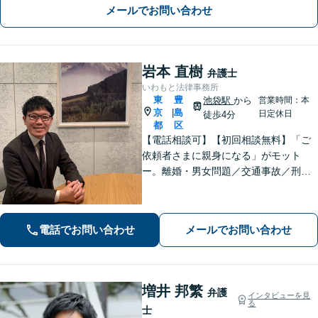
メールでお問い合わせ
岩本 直樹
弁護士
いわもと法律事務所
東
豊
池袋駅
から
営業時間：本
京
島
|
日定休日
徒歩4分
都
区
【電話相談可】【初回相談無料】「ご
依頼者さまに親身になる」がモット
ー。離婚・男女問題／交通事故／刑事
事件はお任せください。常に依頼者さ
まに寄り添い、長期化しがちな複雑な
トラブルも解決まで尽力します【休
電話でお問い合わせ
メールでお問い合わせ
日・夜間相談可】【完全個室】【池袋
駅10分】
増井 邦繁
弁護
インタビューを見
る
士