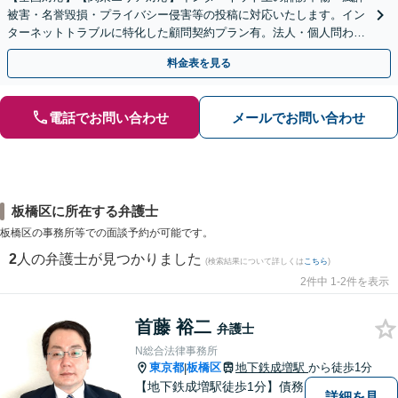
被害・名誉毀損・プライバシー侵害等の投稿に対応いたします。イン
ターネットトラブルに特化した顧問契約プラン有。法人・個人問わず
お気軽にご相談下さい。【オンライン相談可】
料金表を見る
電話でお問い合わせ
メールでお問い合わせ
板橋区に所在する弁護士
板橋区の事務所等での面談予約が可能です。
2
人の弁護士が見つかりました
(検索結果について詳しくは
こちら
)
2件中 1-2件を表示
首藤 裕二
弁護士
N総合法律事務所
東京都
板橋区
地下鉄成増駅
から徒歩1分
|
【地下鉄成増駅徒歩1分】債務
詳細を見