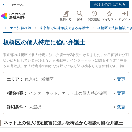
弁護士の方はこちら
ココナラへ
投稿する
探す
閲覧履歴
マイリスト
ログイン
ココナラ法律相談
東京都で法律相談できる弁護士
板橋区で法律相談で
板橋区の個人特定に強い弁護士
東京都の板橋区で個人特定に強い弁護士が2名見つかりました。休日面談や分割
払いに対応している弁護士なども掲載中。インターネットに関係する誹謗中傷
や名誉毀損、個人特定等の細かな分野での絞り込み検索もでき便利です。特に
N総合法律事務所の首藤 裕二弁護士や西台法律事務所の俣野 政紀弁護士のプロ
フィール情報や弁護士費用、強みなどが注目されています。『板橋区で土日や
エリア
東京都、板橋区
変更
夜間に発生した個人特定のトラブルを今すぐに弁護士に相談したい』『個人特
定のトラブル解決の実績豊富な近くの弁護士を検索したい』『初回相談無料で
相談内容
インターネット、ネット上の個人特定被害
変更
個人特定を法律相談できる板橋区内の弁護士に相談予約したい』などでお困り
の相談者さんにおすすめです。
詳細条件
未選択
変更
ネット上の個人特定被害に強い板橋区から相談可能な弁護士