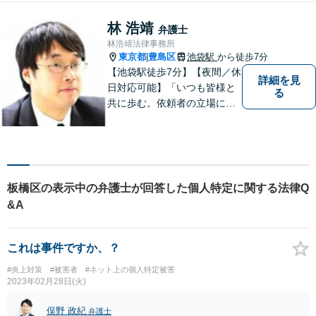
林 浩靖
弁護士
林浩靖法律事務所
東京都
豊島区
池袋駅
から徒歩7分
|
【池袋駅徒歩7分】【夜間／休
詳細を見
日対応可能】「いつも皆様と
る
共に歩む。依頼者の立場に立
って解決する」がモットーで
す。借金問題／不動産問題／
離婚問題／刑事事件／企業法
務など幅広く対応可能。【地
域に根ざした弁護士】依頼者
板橋区の表示中の弁護士が回答した個人特定に関する法律Q
の立場から最適の解決方法を
&A
ご提案します。
これは事件ですか、？
#炎上対策
#被害者
#ネット上の個人特定被害
2023年02月28日(火)
俣野 政紀
弁護士