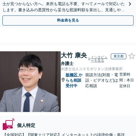
士が見つからない方へ。来所も電話も不要、すべてメールで対応いた
します。書き込みの悪質性から妥当な慰謝料額を算出し、見通しや費
用面のリスクも包み隠さずお伝えしサポートします。
料金表を見る
大竹 康央
東京都
インタビュ
ーを見る
弁護士
弁護士法人コスモポリタン法律事務所
営業時
板橋区
か
面談方法(対面・電
らも相談
話・ビデオなど)は
間：本日
受付中
応相談
定休日
個人特定
【全国対応】【関東エリア対応】インターネット上の誹謗中傷・風評