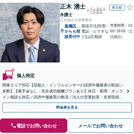
正木 湧士
東京都
インタビュ
ーを見る
弁護士
正木総合法律事務所
営業時間：10:
板橋区
面談方法(対面・
からも相
電話・ビデオな
00~19:00（土
談受付中
ど)は応相談
日祝日）
個人特定
関東エリア対応【芸能人・インフルエンサーの誹謗中傷被害の取扱い
多数】【着手金なし・完全成功報酬プランあり】休日・夜間・オンラ
イン相談も対応／誹謗中傷被害の救済／法人の営業妨害・名誉毀損問
題・著作権侵害に関するご相談可
料金表を見る
電話でお問い合わせ
メールでお問い合わせ