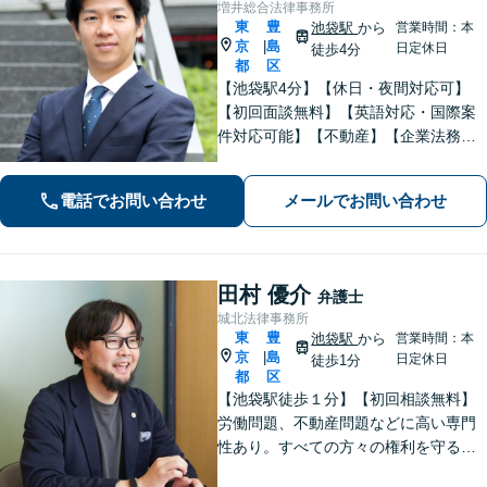
増井総合法律事務所
東
豊
池袋駅
から
営業時間：本
京
島
|
日定休日
徒歩4分
都
区
【池袋駅4分】【休日・夜間対応可】
【初回面談無料】【英語対応・国際案
件対応可能】【不動産】【企業法務】
【中小企業・事業承継】【労働・雇
用】仕事内容に応じて料金相談可。ま
電話でお問い合わせ
メールでお問い合わせ
ずはお気軽にご相談下さい。【セミナ
ー・論文掲載経験あり】【留学経験あ
り】
田村 優介
弁護士
城北法律事務所
東
豊
池袋駅
から
営業時間：本
京
島
|
日定休日
徒歩1分
都
区
【池袋駅徒歩１分】【初回相談無料】
労働問題、不動産問題などに高い専門
性あり。すべての方々の権利を守る熱
意をもった弁護士です。