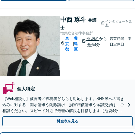
中西 琢斗
弁護
インタビューを見
る
士
増井総合法律事務所
東
豊
池袋駅
から
営業時間：本
京
島
|
日定休日
徒歩4分
都
区
個人特定
【Web相談可】被害者／投稿者どちらも対応します。SNS等への書き
込みに対する、開示請求や削除請求、損害賠償請求や示談交渉は、ご
相談ください。スピード対応で最善の解決を目指します【池袋4分】
企業の書き込み被害のご相談にも対応
料金表を見る