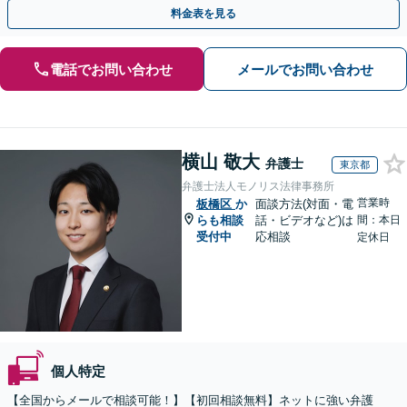
要】【夜間・休日面談可】
料金表を見る
電話でお問い合わせ
メールでお問い合わせ
横山 敬大
弁護士
東京都
弁護士法人モノリス法律事務所
営業時
板橋区
か
面談方法(対面・電
らも相談
話・ビデオなど)は
間：本日
受付中
応相談
定休日
個人特定
【全国からメールで相談可能！】【初回相談無料】ネットに強い弁護