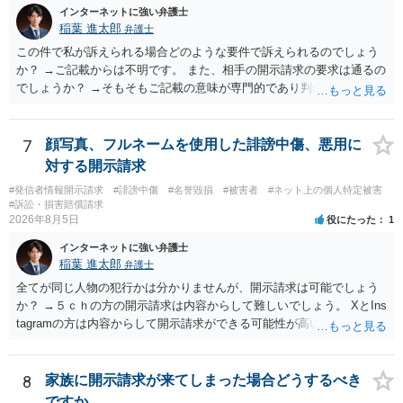
インターネットに強い弁護士
稲葉 進太郎
弁護士
この件で私が訴えられる場合どのような要件で訴えられるのでしょう
か？ →ご記載からは不明です。 また、相手の開示請求の要求は通るの
でしょうか？ →そもそもご記載の意味が専門的であり判然としないも
のと存じます。直接弁護士に、そのゲームの内容をご説明になりなが
らご相談になることをお勧めいたします。
7
顔写真、フルネームを使用した誹謗中傷、悪用に
対する開示請求
#発信者情報開示請求
#誹謗中傷
#名誉毀損
#被害者
#ネット上の個人特定被害
#訴訟・損害賠償請求
2026年8月5日
役にたった
1
インターネットに強い弁護士
稲葉 進太郎
弁護士
全てが同じ人物の犯行かは分かりませんが、開示請求は可能でしょう
か？ →５ｃｈの方の開示請求は内容からして難しいでしょう。 XとIns
tagramの方は内容からして開示請求ができる可能性が高いでしょう。
ただ、アカウントが削除されていると開示請求は失敗する可能性が高
いでしょう。７月中にアカウントが削除されている場合、今から進め
ても失敗する可能性が高いように思われます。 相手を特定できた場
8
家族に開示請求が来てしまった場合どうするべき
合、相手に全ての弁護士費用を負担させることは可能でしょうか？ →
ですか