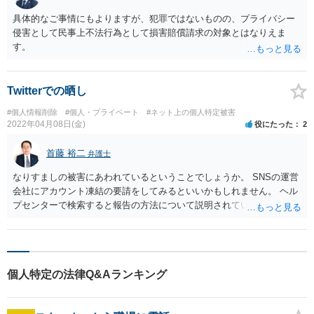
具体的なご事情にもよりますが、犯罪ではないものの、プライバシー
侵害として民事上不法行為として損害賠償請求の対象とはなりえま
す。
Twitterでの晒し
#個人情報削除
#個人・プライベート
#ネット上の個人特定被害
2022年04月08日(金)
役にたった
2
首藤 裕二
弁護士
なりすましの被害にあわれているということでしょうか。 SNSの運営
会社にアカウント凍結の要請をしてみるといいかもしれません。 ヘル
プセンターで検索すると報告の方法について説明されています。 ただ
し、ご本人の画像などが投稿されていると、アカウント凍結に成功し
てもネット検索で画像が表示されたままになってしまう可能性があり
ます。 画像削除については、お近くの弁護士さんに相談することをお
勧めします。 ご参考いただければ幸いです。
個人特定の法律Q&Aランキング