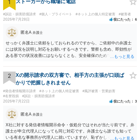
1
ストーカーから職場に電話
#訴訟・損害賠償請求
#個人・プライベート
#ネット上の個人特定被害
#被害者
2026年7月28日
役にたった
6
匿名A
弁護士
せっかく弁護士に依頼をしておられるのですから、ご依頼中の弁護士
には状況を説明し対応をお願いするべきです。警察も含め、即効性が
ある形での状況改善にはならなくとも、安全確保のためできることは
ある筈です。
2
Xの開示請求の双方審で、相手方の主張が口頭ば
かりで把握しきれません
#発信者情報開示請求
#ネット上の個人特定被害
#風評被害・営業妨害
#名誉毀損
#訴訟・損害賠償請求
2026年7月22日
役にたった
3
匿名A
弁護士
X社に対する発信者情報開示命令・仮処分ではそれが当たり前です。弁
護士が申立代理人になっても同じ対応です。弁護士なら誰でも知って
いる有名な事務所が代理人に就いていますが、恥ずかしくないのだろ