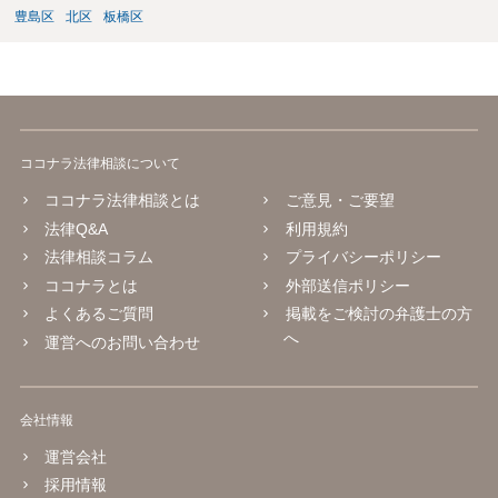
ょう。 6. 相談する場合、持参した方がよい資料（スクリーンショッ
豊島区
北区
板橋区
ト、URL、Metaとのやり取り、警察への相談記録など）があれば教え
てください。 →弁護士にご相談になる際は、まず、弁護士に電話でご
相談になり、その弁護士から、必要な資料を教えてもらうのが良いで
しょう。
ココナラ法律相談について
ココナラ法律相談とは
ご意見・ご要望
法律Q&A
利用規約
法律相談コラム
プライバシーポリシー
ココナラとは
外部送信ポリシー
よくあるご質問
掲載をご検討の弁護士の方
へ
運営へのお問い合わせ
会社情報
運営会社
採用情報