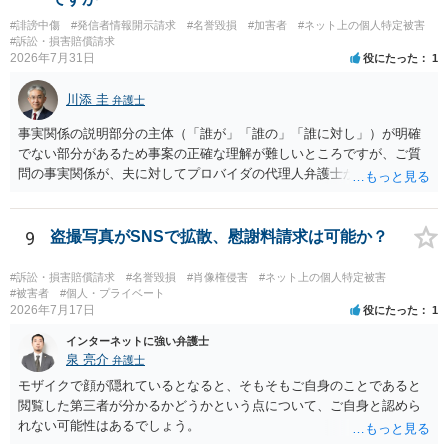
訴訟外の交渉で相手方が認めれば負担させることができるでしょう。
#誹謗中傷
#発信者情報開示請求
#名誉毀損
#加害者
#ネット上の個人特定被害
訴訟で判決となった場合は、実際の弁護士費用が認められる場合と認
#訴訟・損害賠償請求
められない場合があり何ともいえないところでしょう。
2026年7月31日
役にたった
1
川添 圭
弁護士
事実関係の説明部分の主体（「誰が」「誰の」「誰に対し」）が明確
でない部分があるため事案の正確な理解が難しいところですが、ご質
問の事実関係が、夫に対してプロバイダの代理人弁護士から発信者情
報開示請求の意見照会が届いたということであれば、いずれは発信者
情報として夫の氏名と住所が開示され、開示請求者（の代理人弁護
士）が、夫に対して内容証明郵便を送ったり訴訟の提起がなされたり
9
盗撮写真がSNSで拡散、慰謝料請求は可能か？
する可能性があるように思われます。この場合は、開示請求者（とあ
る女性？）の代理人弁護士へ、実は投稿者があなたであるという内容
#訴訟・損害賠償請求
#名誉毀損
#肖像権侵害
#ネット上の個人特定被害
とともに、あなたから連絡することもあり得ます。 夫がクレーム電話
#被害者
#個人・プライベート
2026年7月17日
役にたった
1
を入れた「相手方の法律事務所」というのがプロバイダの代理人の事
務所であるのか、それとも開示請求者の代理人の事務所なのかが不明
インターネットに強い弁護士
ですが、もし前者であれば、書類の再送要請にはあまり意味はなく、
泉 亮介
弁護士
一方、後者であるなら、夫を被告として提訴に至る可能性も考える必
モザイクで顔が隠れているとなると、そもそもご自身のことであると
要が出てきます。 あなたと夫との夫婦関係の状況（別居中なのか、夫
閲覧した第三者が分かるかどうかという点について、ご自身と認めら
婦関係は良好なのか、あなたが夫へ嘘をついたのか等）がよくわから
れない可能性はあるでしょう。
ないところがあり、実際にどのような対応がベターなのかを正確に検