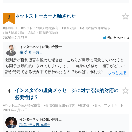
うかと思います。
3
ネットストーカーと晒された
#誹謗中傷
#ネット上の個人特定被害
#名誉毀損
#発信者情報開示請求
#個人情報削除
#訴訟・損害賠償請求
2026年7月27日
役にたった
3
インターネットに強い弁護士
泉 亮介
弁護士
裁判所が権利侵害を認めた場合は，こちらが開示に同意していなくと
も開示は最終的にされてしまいます。 ご自身の投稿が，相手がどこの
誰か特定できる状況下で行われたものであれば，権利侵害性が認めら
れる可能性はあるかと思われます。 もっとも，相手方の晒し行為につ
いても，アカウントを特定したうえで，ネットストーカーとして晒し
たのであれば，かかる行為に権利侵害性が認められる可能性はあるで
4
インスタでの虚偽メッセージに対する法的対応の
しょう。
必要性は？
#ネット上の個人特定被害
#発信者情報開示請求
#被害者
#個人・プライベート
2026年7月27日
インターネットに強い弁護士
稲葉 進太郎
弁護士