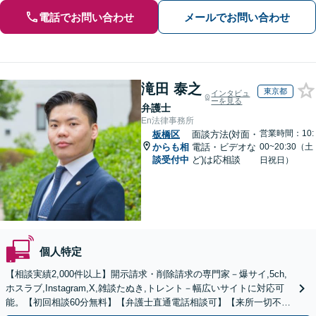
電話でお問い合わせ
メールでお問い合わせ
滝田 泰之
東京都
インタビュ
ーを見る
弁護士
En法律事務所
営業時間：10:
板橋区
面談方法(対面・
からも相
電話・ビデオな
00~20:30（土
談受付中
ど)は応相談
日祝日）
個人特定
【相談実績2,000件以上】開示請求・削除請求の専門家－爆サイ,5ch,
ホスラブ,Instagram,X,雑談たぬき,トレント－幅広いサイトに対応可
能。【初回相談60分無料】【弁護士直通電話相談可】【来所一切不