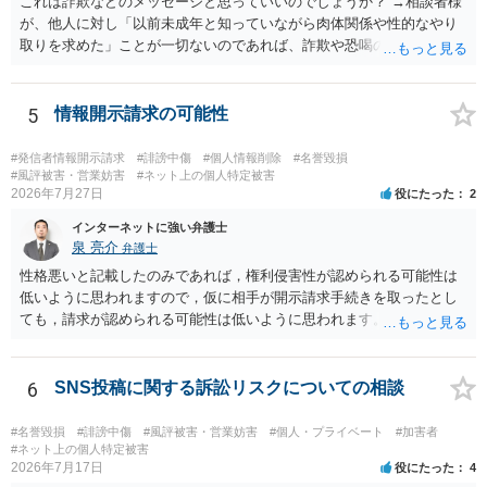
これは詐欺などのメッセージと思っていいのでしょうか？ →相談者様
が、他人に対し「以前未成年と知っていながら肉体関係や性的なやり
取りを求めた」ことが一切ないのであれば、詐欺や恐喝の可能性が高
いでしょう。
5
情報開示請求の可能性
#発信者情報開示請求
#誹謗中傷
#個人情報削除
#名誉毀損
#風評被害・営業妨害
#ネット上の個人特定被害
2026年7月27日
役にたった
2
インターネットに強い弁護士
泉 亮介
弁護士
性格悪いと記載したのみであれば，権利侵害性が認められる可能性は
低いように思われますので，仮に相手が開示請求手続きを取ったとし
ても，請求が認められる可能性は低いように思われます。
6
SNS投稿に関する訴訟リスクについての相談
#名誉毀損
#誹謗中傷
#風評被害・営業妨害
#個人・プライベート
#加害者
#ネット上の個人特定被害
2026年7月17日
役にたった
4