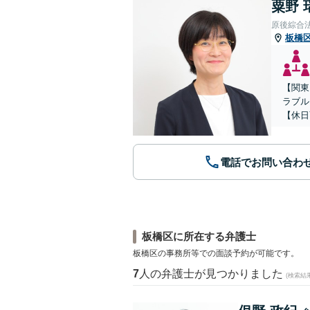
粟野 
原後綜合
板橋
【関東
ラブル
【休日
電話でお問い合わ
板橋区に所在する弁護士
板橋区の事務所等での面談予約が可能です。
7
人の弁護士が見つかりました
(検索結