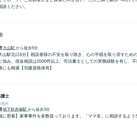
相談ください。
士
大山駅
から徒歩5分
大山駅北口5分】相談者様の不安を取り除き、心の平穏を取り戻すため
に強み。借金相談は2000件以上。司法書士としての実務経験を有し、
務にも精通【宅建資格保有】
弁護士
事務所
地下鉄赤塚駅
から徒歩3分
域に密着】家事事件を多数扱っております。「ママ友」に相談するよう