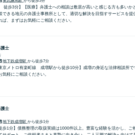
東武練馬駅
から徒歩3分
」 徒歩3分】【医療】弁護士への相談は敷居が高いと感じる方も多いか
談できる地元の弁護士事務所として、適切な解決を目指すサービスを提供
れば、まずはお気軽にご相談ください。
弁護士
所
地下鉄成増駅
から徒歩7分
東京メトロ有楽町線 成増駅から徒歩10分】成増の身近な法律相談所で
お気軽にご相談ください。
弁護士
地下鉄成増駅
から徒歩1分
徒歩1分】債務整理の取扱実績は1000件以上。豊富な経験を活かし、ご
てサポート。ご依頼者さまと真摯に向き合い、二人三脚で解決へ向けて