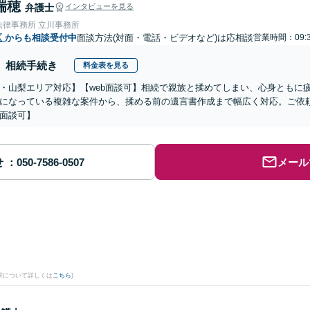
瑞穂
弁護士
インタビューを見る
法律事務所 立川事務所
区
からも相談受付中
面談方法(対面・電話・ビデオなど)は応相談
営業時間：09:3
相続手続き
料金表を見る
・山梨エリア対応】【web面談可】相続で親族と揉めてしまい、心身ともに
になっている複雑な案件から、揉める前の遺言書作成まで幅広く対応。ご依
面談可】
せ
メール
果について詳しくは
こちら
)