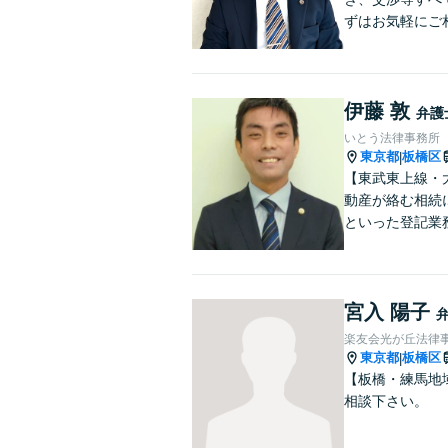
ずはお気軽にご
伊藤 敦
弁護
いとう法律事務所
東京都
板橋区
|
【東武東上線・
動産が絡む相続
といった登記業
宮入 陽子
楽友会光が丘法律
東京都
板橋区
|
【板橋・練馬地
相談下さい。