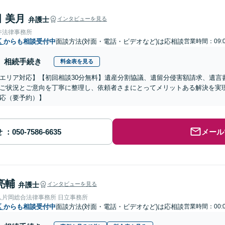
 美月
弁護士
インタビューを見る
井法律事務所
区
からも相談受付中
面談方法(対面・電話・ビデオなど)は応相談
営業時間：09:0
相続手続き
料金表を見る
エリア対応】【初回相談30分無料】遺産分割協議、遺留分侵害額請求、遺言
ご状況とご意向を丁寧に整理し、依頼者さまにとってメリットある解決を実
応（要予約）】
せ
メール
亮輔
弁護士
インタビューを見る
人片岡総合法律事務所 日立事務所
区
からも相談受付中
面談方法(対面・電話・ビデオなど)は応相談
営業時間：00:0