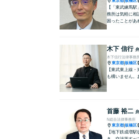
東京都
板橋区
|
【「東武練馬駅
務所は気軽に相
困ったことがあ
木下 信行
木下信行法律事務
東京都
板橋区
|
【東武東上線・
も構いません。
首藤 裕二
N総合法律事務所
東京都
板橋区
|
【地下鉄成増駅
き、交渉等すべ