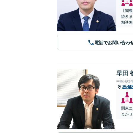
【関東
続きま
相談無
電話でお問い合わ
早田 
中嶋法律
板橋
関東エ
まかせ