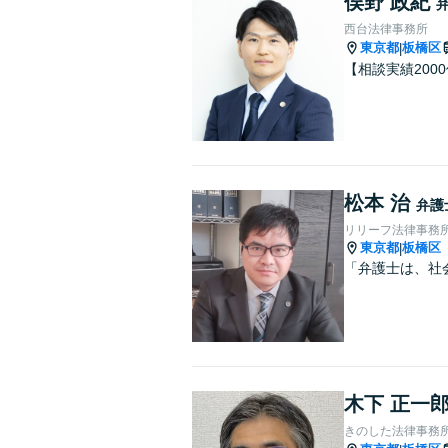
俣野 政紀
西台法律事務所
東京都
板橋区
|
【相談実績200
松本 治
弁護
リリーフ法律事務
東京都
板橋区
|
「弁護士は、社
木下 正一
きのした法律事務