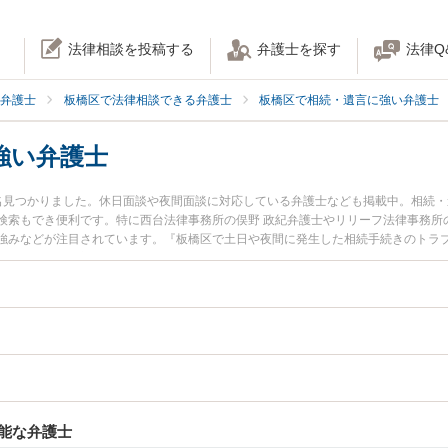
法律相談を投稿する
弁護士を探す
法律Q
弁護士
板橋区で法律相談できる弁護士
板橋区で相続・遺言に強い弁護士
強い弁護士
名見つかりました。休日面談や夜間面談に対応している弁護士なども掲載中。相続
検索もでき便利です。特に西台法律事務所の俣野 政紀弁護士やリリーフ法律事務所の
強みなどが注目されています。『板橋区で土日や夜間に発生した相続手続きのトラ
検索したい』『初回相談無料で相続手続きを法律相談できる板橋区内の弁護士に相
能な弁護士