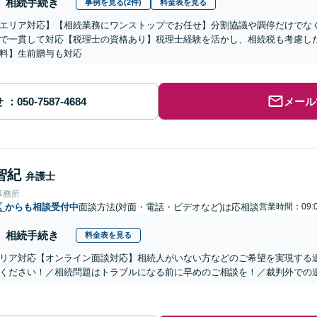
相続手続き
事例を見る(2件)
料金表を見る
エリア対応】【相続業務にワンストップでお任せ】分割協議や調停だけでな
で一貫して対応【税理士の資格あり】税理士経験を活かし、相続税も考慮し
料】生前贈与も対応
せ
メール
智紀
弁護士
事務所
区
からも相談受付中
面談方法(対面・電話・ビデオなど)は応相談
営業時間：09:0
相続手続き
料金表を見る
リア対応【オンライン面談対応】相続人がいない方などのご希望を実現する
ください！／相続問題はトラブルになる前に早めのご相談を！／裁判外での