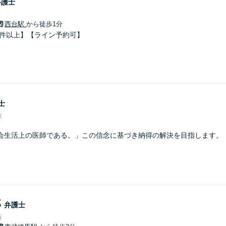
弁護士
西台駅
から徒歩1分
0件以上】【ライン予約可】
士
所
会生活上の医師である。」この信念に基づき納得の解決を目指します。
郎
弁護士
所