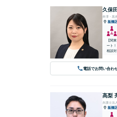
久保田
井澤・黒
板橋
【関東
ート！
相談対
電話でお問い合わ
髙梨 
弁護士法
板橋