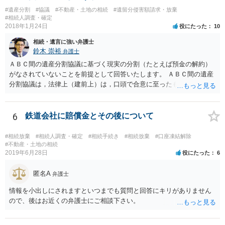
伸長して調査したところ、サラ金に対する過払金など相当な財産が見
#遺産分割
#協議
#不動産・土地の相続
#遺留分侵害額請求・放棄
つかったため相続したという事例がありました。
#相続人調査・確定
2018年1月24日
役にたった
10
相続・遺言に強い弁護士
鈴木 崇裕
弁護士
ＡＢＣ間の遺産分割協議に基づく現実の分割（たとえば預金の解約）
がなされていないことを前提として回答いたします。 ＡＢＣ間の遺産
分割協議は，法律上（建前上）は，口頭で合意に至ったものであって
も有効です。 しかし，口頭で合意したことを立証する方法がありませ
ん。 また，不動産の名義を移転するためには，遺産分割協議書への署
名捺印を得る必要があります。 したがって，残念ながら，「ＡＢＣ間
6
鉄道会社に賠償金とその後について
の遺産分割協議が有効に成立している」という前提に基づく主張は困
難と思われます。 「ＡＢＣ間の遺産分割協議は未了のまま，ＡとＢが
#相続放棄
#相続人調査・確定
#相続手続き
#相続放棄
#口座凍結解除
死亡し，二次相続が発生した」という前提に基づいて協議を進める必
#不動産・土地の相続
2019年6月28日
役にたった
6
要があります。 もちろん，Ｃの立場としては，ＡＢＣ間の遺産分割協
議の内容を前提とした主張をすることが最も有利ですが，ＡＢの相続
匿名A
人は応じない姿勢を示していることから，実現は困難だと思います。
弁護士
主張としては維持しつつも，現実的な解決方法（遺産分割協議の落と
情報を小出しにされますといつまでも質問と回答にキリがありません
しどころ）としては，譲歩することを甘受しなければならないかもし
ので、後はお近くの弁護士にご相談下さい。
れません。