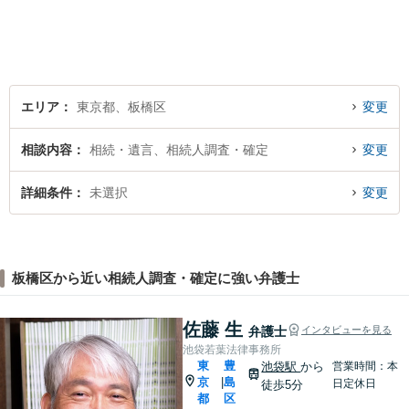
エリア
東京都、板橋区
変更
相談内容
相続・遺言、相続人調査・確定
変更
詳細条件
未選択
変更
板橋区から近い相続人調査・確定に強い弁護士
佐藤 生
弁護士
インタビューを見る
池袋若葉法律事務所
東
豊
池袋駅
から
営業時間：本
京
島
|
日定休日
徒歩5分
都
区