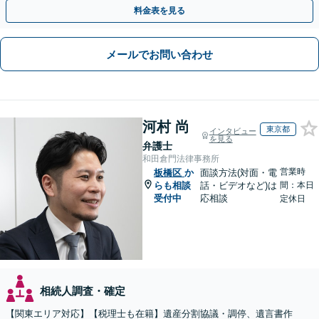
つつ、双方が納得できる着地点を探ります。
料金表を見る
メールでお問い合わせ
河村 尚
東京都
インタビュー
を見る
弁護士
和田倉門法律事務所
営業時
板橋区
か
面談方法(対面・電
らも相談
話・ビデオなど)は
間：本日
受付中
応相談
定休日
相続人調査・確定
【関東エリア対応】【税理士も在籍】遺産分割協議・調停、遺言書作