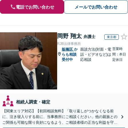
電話でお問い合わせ
メールでお問い合わせ
岡野 翔太
弁護士
東京都
RJB法律事務所
営業時
板橋区
か
面談方法(対面・電
らも相談
話・ビデオなど)は
間：本日
受付中
応相談
定休日
相続人調査・確定
【関東エリア対応】【初回相談無料】「取り返しがつかなくなる前
に、泣き寝入りする前に、当事務所にご相談ください」他の親族との
ご関係も可能な限り良好になるよう、ご相談者様の正当な利益を守り