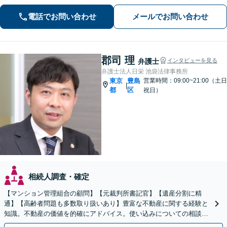
民事から刑事事件まで幅広く支援【完
電話でお問い合わせ
メールでお問い合わせ
全個室】
郡司 理
弁護士
インタビューを見る
弁護士法人日栄 池袋法律事務所
東京
豊島
営業時間：09:00~21:00（土日
|
都
区
祝日）
相続人調査・確定
【マンション管理組合の顧問】【元裁判所書記官】【遺産分割に精
通】【高齢者問題も多数取り扱いあり】豊富な不動産に関する経験と
知識。不動産の価値を的確にアドバイス。使い込みについての相談も
多数。後見など高齢者の問題にも対応可