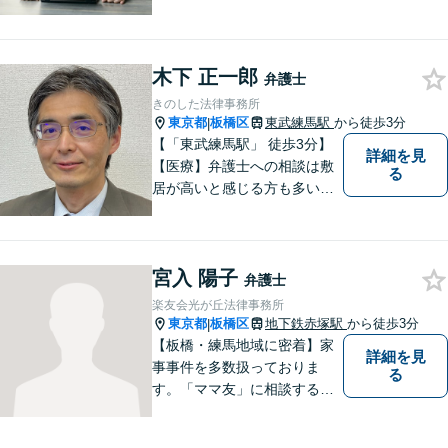
です。小さなお悩みでも構い
ません。お気軽にご相談くだ
さい。
木下 正一郎
弁護士
きのした法律事務所
東京都
板橋区
東武練馬駅
から徒歩3分
|
【「東武練馬駅」 徒歩3分】
詳細を見
【医療】弁護士への相談は敷
る
居が高いと感じる方も多いか
と思いますが、当事務所は気
軽に相談できる地元の弁護士
事務所として、適切な解決を
宮入 陽子
目指すサービスを提供してい
弁護士
ます。 何か困ったことがあれ
楽友会光が丘法律事務所
ば、まずはお気軽にご相談く
東京都
板橋区
地下鉄赤塚駅
から徒歩3分
|
ださい。
【板橋・練馬地域に密着】家
詳細を見
事事件を多数扱っておりま
る
す。「ママ友」に相談するよ
うな感覚で、気楽にご相談下
さい。