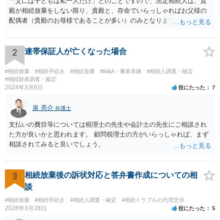
「父には子どもは私一人だけ」とのことですので、法定相続人は、貴
殿が相続放棄をしない限り、貴殿と、存命でいらっしゃればお父様の
配偶者（貴殿のお母様であることが多い）のみとなります。遺言がな
い限り、「次男」（お父様の弟）らの相続権は発生しません。
2
連帯保証人が亡くなった場合
#相続放棄
#相続手続き
#相続放棄
#M&A・事業承継
#相続人調査・確定
#相続財産調査・鑑定
2024年3月6日
役にたった
7
泉 亮介
弁護士
支払いの費目等については税理士の先生や会計士の先生にご相談され
た方が良いかと思われます。 顧問税理士の方がいらっしゃれば、まず
相談されてみると良いでしょう。
3
相続放棄後の訴状対応と答弁書作成についての相
談
#相続放棄
#相続手続き
#相続人調査・確定
#相続トラブルの代理交渉
2026年3月28日
役にたった
5