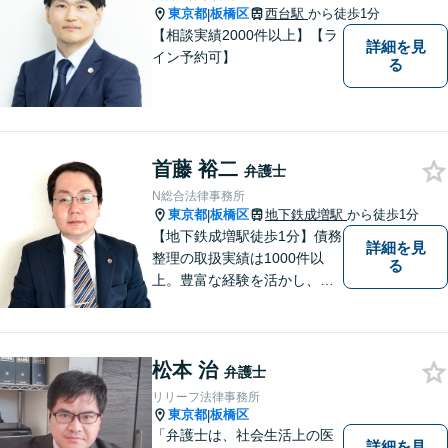
東京都
板橋区
西台駅
から徒歩1分
|
【相談実績2000件以上】【ラ
詳細を見
イン予約可】
る
首藤 裕二
弁護士
N総合法律事務所
東京都
板橋区
地下鉄成増駅
から徒歩1分
|
【地下鉄成増駅徒歩1分】債務
詳細を見
整理の取扱実績は1000件以
る
上。豊富な経験を活かし、ご
相談から各種手続き、交渉等
すべてサポート。ご依頼者さ
まと真摯に向き合い、二人三
松本 治
脚で解決へ向けて尽力いたし
弁護士
ます。まずはお気軽にご相談
リリーフ法律事務所
ください。
東京都
板橋区
|
「弁護士は、社会生活上の医
詳細を見