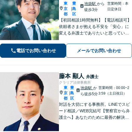
東
豊
池袋駅
から
営業時間：本
京
島
|
日定休日
徒歩3分
都
区
【初回相談1時間無料】【電話相談可】
依頼者さまが抱える不安を「安心」に
変える弁護士でありたいと思っていま
す。話しやすい雰囲気作りを徹底し、
依頼者さまと密にコミュニケーション
電話でお問い合わせ
メールでお問い合わせ
を取ることを大切にしています。【休
日・夜間面談可】【メール・WEB相談
可】
藤本 顯人
弁護士
クラリア法律事務所
東
豊
池袋駅
か
営業時間：00:00~2
京
島
|
3:59（土日祝日）
ら徒歩5分
都
区
対話を大切にする事務所。LINEでスピ
ード相談／WEB完結可【警察官から弁
護士へ】あなたのために最善の解決を
目指します。洞察力と交渉力を強み
に、相続問題、交通事故や離婚などの