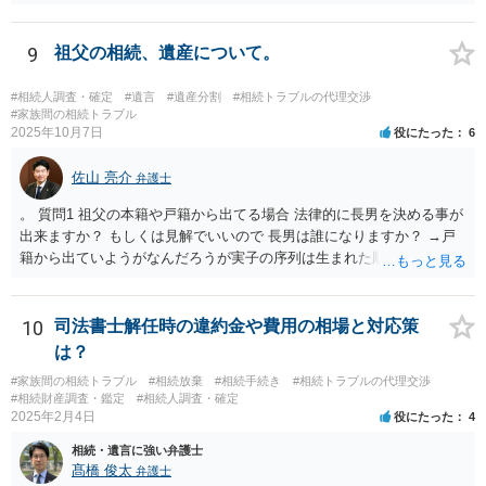
の取り分です。）。 Ｘ，Ｙ，Ｚ（またＺの子）はそれぞれ３分の１ず
つの相続分を有していますので， そのことを前提として，遺産分割協
議をすることになります（必ずしも３分の１ずつにしなくても，合意
9
祖父の相続、遺産について。
ができれば構いません。）。 今後の対応としては， ①伯母さんの相続
財産（遺産）の全容を整理する（預貯金，有価証券，不動産等の有無
#相続人調査・確定
#遺言
#遺産分割
#相続トラブルの代理交渉
を調べることになります。） ②相続財産に照らし，相続税の申告の準
#家族間の相続トラブル
2025年10月7日
役にたった
6
備をする（税理士の先生にご相談ください。） ③遺産分割協議をする
（ご本人同士で行っても構いませんし，弁護士に相談することもよろ
佐山 亮介
しいと思います。） ことになります。
弁護士
。 質問1 祖父の本籍や戸籍から出てる場合 法律的に長男を決める事が
出来ますか？ もしくは見解でいいので 長男は誰になりますか？ →戸
籍から出ていようがなんだろうが実子の序列は生まれた順ですから、
先方が後から生まれたならばお父様がお祖父様の長男です。 質問2 遺
書が腹違いの長男に向けてある場合 書かれてる内容が最優先にされる
のですか？ →遺書というのが、法律上の遺言の形式を守っている限り
10
司法書士解任時の違約金や費用の相場と対応策
はそのとおりです。 質問3 父が腹違いの長男に法律的に優位になれそ
は？
うな事はありますか？ →遺言が有効な場合、優位に立つことはできま
#家族間の相続トラブル
#相続放棄
#相続手続き
#相続トラブルの代理交渉
せんが、お祖父様が認知症であるなどの「遺言が作れないはずの事
#相続財産調査・鑑定
#相続人調査・確定
情」があるならば①遺言無効確認の訴えを起こすのは一つの手です。
2025年2月4日
役にたった
4
それができない場合は②遺留分侵害額請求で争うほかありません。 質
相続・遺言に強い弁護士
問4 相続トラブルの代理交渉は可能でしょうか。 →一般論としては可
髙橋 俊太
弁護士
能ですが、お伺いする内容ですとお祖父様が亡くなられた後に動くこ