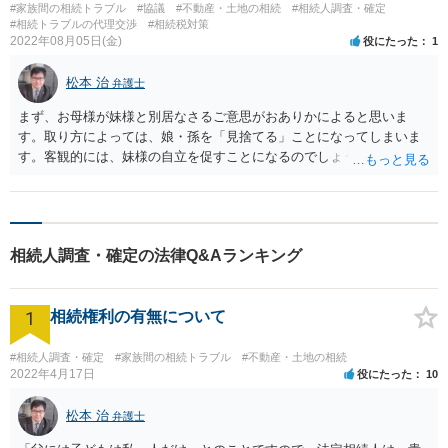
#家族間の相続トラブル
#協議
#不動産・土地の相続
#相続人調査・確定
#相続トラブルの代理交渉
#相続税対策
2022年08月05日(金)
役にたった
1
松本 治
弁護士
まず、お母様が妹様と別居なさるご意思がおありかによると思いま
す。取り方によっては、娘・孫を「見捨てる」ことになってしまいま
す。客観的には、妹様の自立を促すことになるのでしょうけれど。
「今後、母に金銭援助を求めない契約書を妹と交わしたい」とありま
すが、扶養義務の問題もあり、心理的効力以上のものはなさそうで
す。妹様が応じられたからといって、そのとおりになるとは限りませ
ん。遺産分割協議は別途、慎重になさった方がいいでしょう。 家族間
相続人調査・確定の法律Q&Aランキング
の心情的問題は、強制になじまないのが悩ましいところです。 法的に
調停等にのぞむ場合は、相手への説得力という意味でも、証拠がもの
をいいます。できる限り、事実を証拠化して残しておくといいでしょ
1
相続権利の有無について
う。
#相続人調査・確定
#家族間の相続トラブル
#不動産・土地の相続
2022年4月17日
役にたった
10
松本 治
弁護士