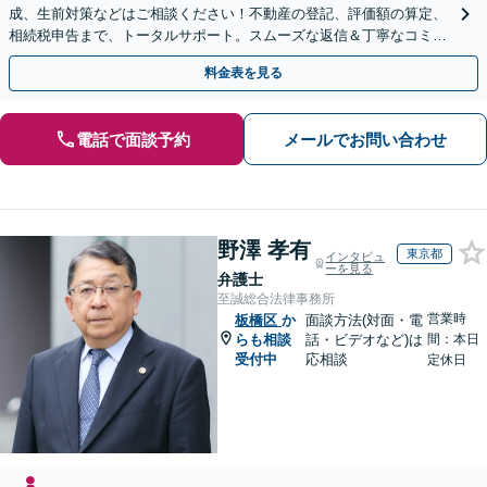
成、生前対策などはご相談ください！不動産の登記、評価額の算定、
相続税申告まで、トータルサポート。スムーズな返信＆丁寧なコミュ
ニケーション◎お気軽にご相談ください。
料金表を見る
電話で面談予約
メールでお問い合わせ
野澤 孝有
東京都
インタビュ
ーを見る
弁護士
至誠総合法律事務所
営業時
板橋区
か
面談方法(対面・電
らも相談
話・ビデオなど)は
間：本日
受付中
応相談
定休日