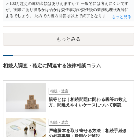
とになるでしょう。
＞100万超えの違約金額はありえますか？ 一般的には考えにくいです
が、実際にあり得るかは否かは委任事項や委任後の業務処理状況等に
よるでしょう。 此方での当方回答は以上で終了となりますが、参考に
なりましたら幸いです。
もっとみる
相続人調査・確定に関連する法律相談コラム
相続・遺言
親等とは｜相続問題に関わる親等の数え
方、間違えやすいケースについて解説
相続・遺言
戸籍謄本を取り寄せる方法｜相続手続き
の必要書類・費用など解説