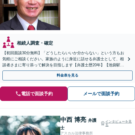
相続人調査・確定
【初回面談30分無料】「どうしたらいいか分からない」という方もお
気軽にご相談ください。家族のように身近に話せる弁護士として、相
談者さまに寄り添って解決を目指します【弁護士歴20年】【池袋駅5
分】
料金表を見る
電話で面談予約
メールで面談予約
中西 博亮
弁護
インタビューを見
る
士
アスカル法律事務所