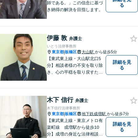
師である。」この信念に基づ
る
き納得の解決を目指します。
伊藤 敦
弁護士
いとう法律事務所
東京都
板橋区
大山駅
から徒歩5分
|
【東武東上線・大山駅北口5
詳細を見
分】相談者様の不安を取り除
る
き、心の平穏を取り戻すため
のサポートに尽力。不動産が
絡む相続に強み。借金相談は2
000件以上。司法書士として
木下 信行
の実務経験を有し、不動産登
弁護士
記・商業登記といった登記業
木下信行法律事務所
務にも精通【宅建資格保有】
東京都
板橋区
地下鉄成増駅
から徒歩7分
|
【東武東上線・東京メトロ有
詳細を見
楽町線 成増駅から徒歩10
る
分】成増の身近な法律相談所