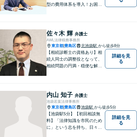
型の費用体系を導入！お困り
ごとがあれば、まずはご相談
ください。「街の法律家」と
しての身近な事細かい事件ま
で広く取り扱い、幅広い分野
佐々木 輝
弁護士
で実績あり！【完全個室対
AWL法律税務事務所
応】
東京都
豊島区
北池袋駅
から徒歩8分
|
【相続診断士の資格あり】相
詳細を見
続人同士の調整役となって、
る
相続問題の円満・穏便な解決
をサポート／遺留分侵害額請
求／相続人・相続財産調査／
遺言書作成／遺産分割相続放
棄などお任せください【池袋8
内山 知子
弁護士
分】交通事故・借金問題にも
池袋若葉法律事務所
対応
東京都
豊島区
池袋駅
から徒歩5分
|
【池袋駅5分】【初回相談無
詳細を見
料】「法律知識を市民のため
る
に」という志を持ち、日々弁
護士活動に取り組んでいま