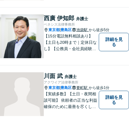
す。親権/財産分与/国際結婚な
どの問題でお悩みの方、長年
の経験と持ち前の情熱で手厚
西廣 伊知郎
弁護士
くサポートさせていただきま
ベネシス法律事務所
す。【フランス語対応可能】
東京都
豊島区
池袋駅
から徒歩5分
|
【15分電話無料相談あり】
詳細を見
【土日も20時まで｜定休日な
る
し】【公務員・会社員経験あ
り】【弁護士歴15年以上】ス
ピード対応に定評あり。オン
ライン面談も実施中。不動
産、離婚、労働、借金トラブ
川面 武
弁護士
ルならお任せください。【企
アクワイア法律事務所
業側にも対応】【池袋駅5分】
東京都
豊島区
要町駅
から徒歩1分
|
【実績多数】【土日・夜間相
詳細を見
談可能】 依頼者の正当な利益
る
確保のために最善を尽くして
参ります。