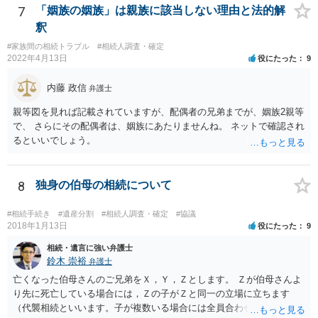
7
「姻族の姻族」は親族に該当しない理由と法的解
釈
#家族間の相続トラブル
#相続人調査・確定
2022年4月13日
役にたった
9
内藤 政信
弁護士
親等図を見れば記載されていますが、配偶者の兄弟までが、姻族2親等
で、 さらにその配偶者は、姻族にあたりませんね。 ネットで確認され
るといいでしょう。
8
独身の伯母の相続について
#相続手続き
#遺産分割
#相続人調査・確定
#協議
2018年1月13日
役にたった
9
相続・遺言に強い弁護士
鈴木 崇裕
弁護士
亡くなった伯母さんのご兄弟をＸ，Ｙ，Ｚとします。 Ｚが伯母さんよ
り先に死亡している場合には，Ｚの子がＺと同一の立場に立ちます
（代襲相続といいます。子が複数いる場合には全員合わせてＺと同一