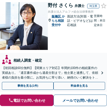
野付 さくら
弁護士
埼玉県
弁護士法人アルファ総合法律事務所
営業時
板橋区
か
面談方法(対面・電
らも相談
話・ビデオなど)は
間：本日
受付中
応相談
定休日
相続人調査・確定
【初回相談60分無料】【関東エリア対応】年間約100件の相続案件の
実績あり。「遺言書作成から遺産分割まで」他士業と連携して、依頼
者様の負担を最小限に。お気持ちに寄り添い、納得のいく解決をトー
タル・サポート【当日・夜間（18時まで）の相談可】
事例を見る(1件)
料金表を見る
電話でお問い合わせ
メールでお問い合わせ