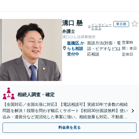
溝口 懸
東京都
インタビュー
を見る
弁護士
溝口けん法律事務所
営業時
板橋区
か
面談方法(対面・電
らも相談
話・ビデオなど)は
間：本日
受付中
応相談
定休日
相続人調査・確定
【全国対応／全国出張に対応】【電話相談可】実績10年で多数の相続
問題を解決！段階を問わず幅広くサポート【初回30分面談無料】使い
込み・遺留分など泥沼化した事案に強い。相続放棄も対応。不動産相
続は次世代を見据えたご提案。生前対策もお任せを
料金表を見る