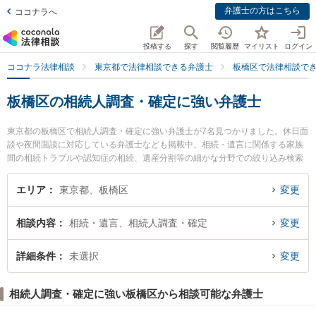
弁護士の方はこちら
ココナラへ
投稿する
探す
閲覧履歴
マイリスト
ログイン
ココナラ法律相談
東京都で法律相談できる弁護士
板橋区で法律相談で
板橋区の相続人調査・確定に強い弁護士
東京都の板橋区で相続人調査・確定に強い弁護士が7名見つかりました。休日面
談や夜間面談に対応している弁護士なども掲載中。相続・遺言に関係する家族
間の相続トラブルや認知症の相続、遺産分割等の細かな分野での絞り込み検索
もでき便利です。特に西台法律事務所の俣野 政紀弁護士やN総合法律事務所の
首藤 裕二弁護士、リリーフ法律事務所の松本 治弁護士のプロフィール情報や弁
エリア
東京都、板橋区
変更
護士費用、強みなどが注目されています。『板橋区で土日や夜間に発生した相
続人調査・確定のトラブルを今すぐに弁護士に相談したい』『相続人調査・確
相談内容
相続・遺言、相続人調査・確定
変更
定のトラブル解決の実績豊富な近くの弁護士を検索したい』『初回相談無料で
相続人調査・確定を法律相談できる板橋区内の弁護士に相談予約したい』など
でお困りの相談者さんにおすすめです。
詳細条件
未選択
変更
相続人調査・確定に強い板橋区から相談可能な弁護士