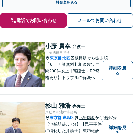
料金表を見る
電話でお問い合わせ
メールでお問い合わせ
小藤 貴幸
弁護士
小藤法律事務所
東京都
北区
板橋駅
から徒歩1分
|
【初回面談無料】相談数は年
詳細を見
間200件以上【宅建士・FP資
る
格あり】トラブルの解決へは
スピード対応が重要です。問
題の本質を掘り下げ、真の解
決を目指します。不動産・相
続・離婚・企業法務はお任せ
杉山 雅浩
弁護士
ください。【板橋駅徒歩1分】
スピネル法律事務所
東京都
豊島区
北池袋駅
から徒歩7分
|
【池袋駅徒歩7分】【民事事件
詳細を見
に特化した弁護士】成功報酬
る