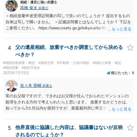
相続・遺言に強い弁護士
髙橋 俊太
弁護士
＞相続放棄申述受理証明書の写しで良いのでしょうか？ 提出するもの
自体は写しで構いません。 ＞証拠説明書とはなんでしょうか？ 下記を
ご参照ください。 https://www.courts.go.jp/tokyo-s/vc-files/tokyo-s/file/
14-1kisairei.pdf
4
父の遺産相続、放棄すべきか調査してから決める
べきか？
#相続財産調査・鑑定
#遺産分割
#不動産・土地の相続
#相続人調査・確定
#相続放棄
#相続手続き
2025年7月15日
役にたった
5
佐々木 晋輔
弁護士
実のお父様ですので、できればお父様が住んでおられたマンションの
処理をされる方向で考えられたらと思います。 放棄するかどうかは、
知ってから3カ月以内が原則ですが、家庭裁判所に申立すれば3カ月の
期間を伸長することができます。 その間に、財産の状況を調査して、
放棄するかどうか決めることができます。 銀行やサラ金が数年も放置
することはありませんので、数年後に借金が発見される可能性はほぼ
5
他界直後に協議した内容は、協議書はないが反映
ありません。 なお、私が扱った相続放棄を検討していた案件で、期間
されるのでしょうか？