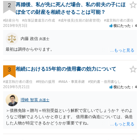
2
再婚後、私が先に死んだ場合、私の前夫の子にほ
ぼ全ての財産を相続させることは可能？
#財産分与
#自筆証書遺言の作成
#成年後見(生前の財産管理)
#遺言執行者の選任
2019年9月3日
役にたった
4
内藤 政信
弁護士
最初は調停からやります。
3
相続における15年前の借用書の効力について
#遺言執行者の選任
#時効の援用
#M&A・事業承継
#契約書・借用書なし
2019年5月21日
役にたった
4
理崎 智英
弁護士
＞債務免除＝贈与＝特別受益という解釈で宜しいでしょうか？ そのよ
うなご理解でよろしいかと存じます。 借用書の偽造については、偽造
した人物が特定できるかどうかが重要ですね。