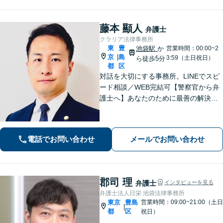
可】
藤本 顯人
弁護士
クラリア法律事務所
東
豊
池袋駅
か
営業時間：00:00~2
京
島
|
3:59（土日祝日）
ら徒歩5分
都
区
対話を大切にする事務所。LINEでスピ
ード相談／WEB完結可【警察官から弁
護士へ】あなたのために最善の解決を
目指します。洞察力と交渉力を強み
に、相続問題、交通事故や離婚などの
民事から刑事事件まで幅広く支援【完
電話でお問い合わせ
メールでお問い合わせ
全個室】
郡司 理
弁護士
インタビューを見る
弁護士法人日栄 池袋法律事務所
東京
豊島
営業時間：09:00~21:00（土日
|
都
区
祝日）