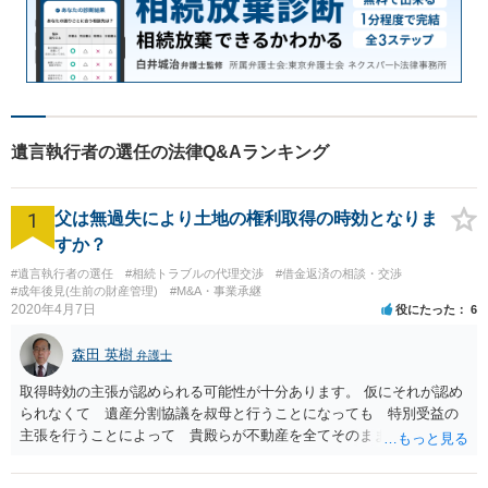
遺言執行者の選任の法律Q&Aランキング
1
父は無過失により土地の権利取得の時効となりま
すか？
#遺言執行者の選任
#相続トラブルの代理交渉
#借金返済の相談・交渉
#成年後見(生前の財産管理)
#M&A・事業承継
2020年4月7日
役にたった
6
森田 英樹
弁護士
取得時効の主張が認められる可能性が十分あります。 仮にそれが認め
られなくて 遺産分割協議を叔母と行うことになっても 特別受益の
主張を行うことによって 貴殿らが不動産を全てそのまま取得できる
ことが可能でしょう。