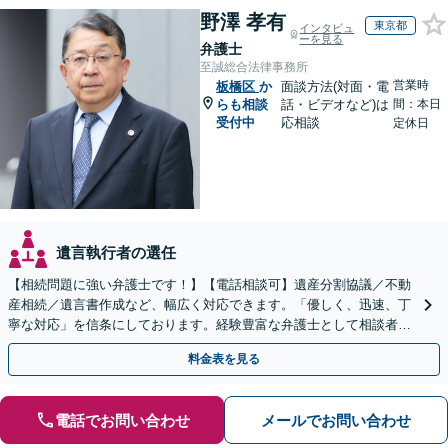
野澤 孝有
東京都
インタビュ
ーを見る
弁護士
至誠総合法律事務所
営業時
板橋区
か
面談方法(対面・電
らも相談
話・ビデオなど)は
間：本日
受付中
応相談
定休日
遺言執行者の選任
【相続問題に強い弁護士です！】【電話相談可】遺産分割協議／不動
産相続／遺言書作成など、幅広く対応できます。「優しく、迅速、丁
寧な対応」を信条にしております。経験豊富な弁護士として相談者様
のため全力を尽くします。お気軽にご相談ください。
料金表を見る
電話でお問い合わせ
メールでお問い合わせ