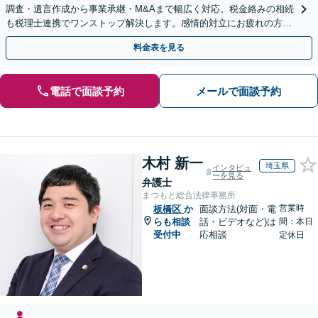
調査・遺言作成から事業承継・M&Aまで幅広く対応。税金絡みの相続
も税理士連携でワンストップ解決します。感情的対立にお疲れの方や
紛争予防をご検討の方も、お気軽にご相談ください。
料金表を見る
電話で面談予約
メールで面談予約
木村 新一
埼玉県
インタビュ
ーを見る
弁護士
まつもと総合法律事務所
営業時
板橋区
か
面談方法(対面・電
らも相談
話・ビデオなど)は
間：本日
受付中
応相談
定休日