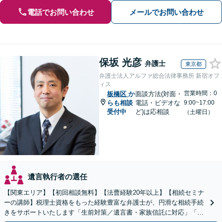
電話でお問い合わせ
メールでお問い合わせ
保坂 光彦
弁護士
東京都
弁護士法人アルファ総合法律事務所 新宿オフ
ィス
営業時間：0
板橋区
か
面談方法(対面・
らも相談
電話・ビデオな
9:00~17:00
受付中
ど)は応相談
（土曜日）
遺言執行者の選任
【関東エリア】【初回相談無料】【法曹経験20年以上】【相続セミナ
ーの講師】税理士資格をもった経験豊富な弁護士が、円滑な相続手続
きをサポートいたします「生前対策／遺言書・家族信託に対応」「遺