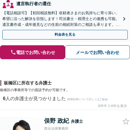
遺言執行者の選任
【電話相談可】【初回相談無料】依頼者さまのお気持ちに寄り添い、
希望に沿った解決を目指します！司法書士・税理士との連携も可能。
遺言書作成・成年後見などの生前の相続対策のご相談も承ります。
【夜間／休日の相談可能】
料金表を見る
電話でお問い合わせ
メールでお問い合わせ
板橋区に所在する弁護士
板橋区の事務所等での面談予約が可能です。
6
人の弁護士が見つかりました
(検索結果について詳しくは
こちら
)
6件中 1-6件を表示
俣野 政紀
弁護士
西台法律事務所