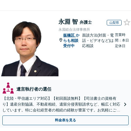
永淵 智
弁護士
山梨県
永淵総合法律事務所
営業時
板橋区
か
面談方法(対面・電
らも相談
話・ビデオなど)は
間：本日
受付中
応相談
定休日
遺言執行者の選任
【北陸・甲信越エリア対応】【初回面談無料】【司法書士の資格有
り】遺産分割協議、不動産相続、遺留分侵害額請求など、幅広く対応
しています。特に会社経営者の相続の経験が豊富です。お気軽にご相
談ください。【休日・夜間面談可】【オンライン面談可】
料金表を見る