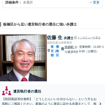
詳細条件
未選択
変更
板橋区から近い遺言執行者の選任に強い弁護士
佐藤 生
弁護士
インタビューを見る
池袋若葉法律事務所
東
豊
池袋駅
か
営業時間：11:00~1
京
島
|
6:00（土曜日）
ら徒歩5分
都
区
遺言執行者の選任
【初回面談30分無料】「どうしたらいいか分からない」という方もお
気軽にご相談ください。家族のように身近に話せる弁護士として、相