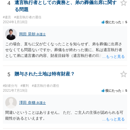
4
遺言執行者としての責務と、弟の葬儀出席に関す
る問題
#遺言
#遺言執行者の選任
2024年1月18日
役にたった
5
岡田 晃朝
弁護士
この場合、直ちに父が亡くなったことを知らせず、弟を葬儀に出席さ
せなくても問題ないですか。葬儀をが終わった後に、私は遺言執行者
として弟に遺言書の内容、財産目録等（遺言執行者の職務）を知らせ
ればよいですか。 葬儀は喪主が主催する行事ですから、誰を参加させ
るかは喪主の自由です。 呼ばなくてもかまいません。 そもそも、そう
いう法律関係にありません。 遺言の内容と遺産の総額の通知、公正証
5
贈与された土地は特有財産？
書でない場合は遺言の検認については、執行者に通知義務があるの
で、対応しましょう。 そのあとは遺留分の請求などがあればそれへの
#財産分与
#審判
#遺言執行者の選任
対応となるでしょう。
2021年7月19日
役にたった
5
澤田 奈穗
弁護士
間違いということはありません。 ただ、ご主人の主張が認められる可
能性があるといえます。