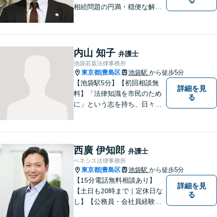
相続問題の円満・穏便な解決
をサポート／遺留分侵害額請
求／相続人・相続財産調査／
遺言書作成／遺産分割相続放
棄などお任せください【池袋8
内山 知子
弁護士
分】交通事故・借金問題にも
池袋若葉法律事務所
対応
東京都
豊島区
池袋駅
から徒歩5分
|
【池袋駅5分】【初回相談無
詳細を見
料】「法律知識を市民のため
る
に」という志を持ち、日々弁
護士活動に取り組んでいま
す。親権/財産分与/国際結婚な
どの問題でお悩みの方、長年
の経験と持ち前の情熱で手厚
西廣 伊知郎
弁護士
くサポートさせていただきま
ベネシス法律事務所
す。【フランス語対応可能】
東京都
豊島区
池袋駅
から徒歩5分
|
【15分電話無料相談あり】
詳細を見
【土日も20時まで｜定休日な
る
し】【公務員・会社員経験あ
り】【弁護士歴15年以上】ス