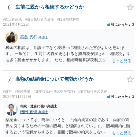
6
生前に親から相続するかどうか
#固定資産税
#遺言執行者の選任
#口座凍結解除
2021年4月12日
役にたった
3
高島 秀行
弁護士
税金の相談は、弁護士でなく税理士に相談された方がよいと思いま
す。 一般的に、生前に名義変更されると贈与税が課され、相続税より
も多く税金がかかります。 ただ、相続時精算課税制度を取れば、実質
的に相続税と同等の税金で済む可能性があります。 実際に税理士にど
ういう場合にどれくらい税金がかかるか計算してもらって どういう方
針を取るか決められたらよいと思います。
7
高額の結納金について無効かどうか
#遺言
#相続放棄
#成年後見(生前の財産管理)
#遺言執行者の選任
2020年11月12日
役にたった
3
相続・遺言に強い弁護士
磯田 直也
弁護士
結納金については、簡単にいうと、「婚約成立の証であり、両家の関
係を良くするための一種の贈与」と理解されています。 贈与契約に類
するという理解からすると、書面で贈与の約束をしないと相手方は支