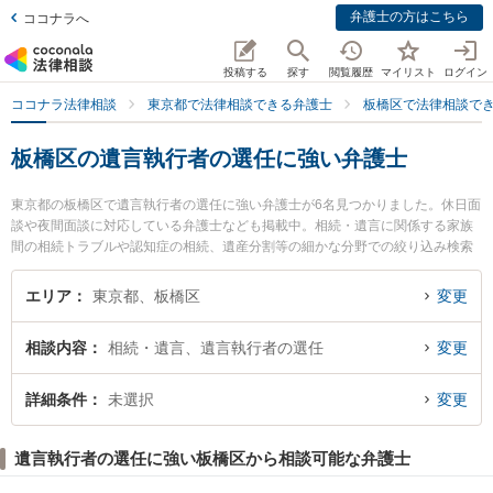
弁護士の方はこちら
ココナラへ
投稿する
探す
閲覧履歴
マイリスト
ログイン
ココナラ法律相談
東京都で法律相談できる弁護士
板橋区で法律相談で
板橋区の遺言執行者の選任に強い弁護士
東京都の板橋区で遺言執行者の選任に強い弁護士が6名見つかりました。休日面
談や夜間面談に対応している弁護士なども掲載中。相続・遺言に関係する家族
間の相続トラブルや認知症の相続、遺産分割等の細かな分野での絞り込み検索
もでき便利です。特に西台法律事務所の俣野 政紀弁護士やいとう法律事務所の
伊藤 敦弁護士、木下信行法律事務所の木下 信行弁護士のプロフィール情報や弁
エリア
東京都、板橋区
変更
護士費用、強みなどが注目されています。『板橋区で土日や夜間に発生した遺
言執行者の選任のトラブルを今すぐに弁護士に相談したい』『遺言執行者の選
相談内容
相続・遺言、遺言執行者の選任
変更
任のトラブル解決の実績豊富な近くの弁護士を検索したい』『初回相談無料で
遺言執行者の選任を法律相談できる板橋区内の弁護士に相談予約したい』など
でお困りの相談者さんにおすすめです。
詳細条件
未選択
変更
遺言執行者の選任に強い板橋区から相談可能な弁護士