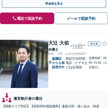
産整理業務の代行あり」【電話相談】
料金表を見る
電話で面談予約
メールで面談予約
大辻 大佑
東京都
インタビュ
ーを見る
弁護士
岡田・今西・山本法律事務所
営業時間：09:
板橋区
面談方法(対面・
からも相
電話・ビデオな
00~21:00（土
談受付中
ど)は応相談
日祝日）
遺言執行者の選任
【関東エリア対応】【初回30分相談無料】遺産分割・使い込み・財産