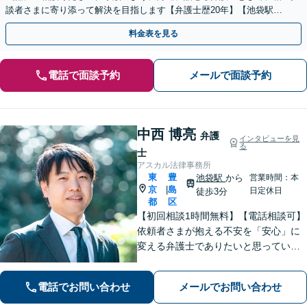
談者さまに寄り添って解決を目指します【弁護士歴20年】【池袋駅5
分】
料金表を見る
電話で面談予約
メールで面談予約
中西 博亮
弁護
インタビューを見
る
士
アスカル法律事務所
東
豊
池袋駅
から
営業時間：本
京
島
|
日定休日
徒歩3分
都
区
【初回相談1時間無料】【電話相談可】
依頼者さまが抱える不安を「安心」に
変える弁護士でありたいと思っていま
す。話しやすい雰囲気作りを徹底し、
依頼者さまと密にコミュニケーション
電話でお問い合わせ
メールでお問い合わせ
を取ることを大切にしています。【休
日・夜間面談可】【メール・WEB相談