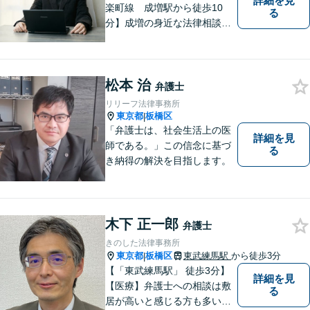
詳細を見
楽町線 成増駅から徒歩10
る
分】成増の身近な法律相談所
です。小さなお悩みでも構い
ません。お気軽にご相談くだ
さい。
松本 治
弁護士
リリーフ法律事務所
東京都
板橋区
|
「弁護士は、社会生活上の医
詳細を見
師である。」この信念に基づ
る
き納得の解決を目指します。
木下 正一郎
弁護士
きのした法律事務所
東京都
板橋区
東武練馬駅
から徒歩3分
|
【「東武練馬駅」 徒歩3分】
詳細を見
【医療】弁護士への相談は敷
る
居が高いと感じる方も多いか