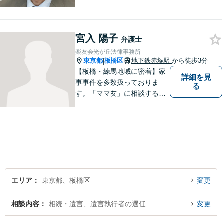
と思いますが、当事務所は気
軽に相談できる地元の弁護士
事務所として、適切な解決を
宮入 陽子
目指すサービスを提供してい
弁護士
ます。 何か困ったことがあれ
楽友会光が丘法律事務所
ば、まずはお気軽にご相談く
東京都
板橋区
地下鉄赤塚駅
から徒歩3分
|
ださい。
【板橋・練馬地域に密着】家
詳細を見
事事件を多数扱っておりま
る
す。「ママ友」に相談するよ
うな感覚で、気楽にご相談下
さい。
エリア
東京都、板橋区
変更
相談内容
相続・遺言、遺言執行者の選任
変更