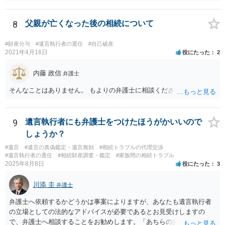
払いを請求できません。 反面、実際に支払ったあとから返金を求める
ことは困難です。 くれぐれも今後お気をつけください。 弁護士に対応
を依頼されるのも悪くはありませんが、感情的な理由が強いと思いま
8
父親が亡くなった後の相続について
すので法的観点から説得を試みても解決は難しいように思います。
#財産分与
#遺言執行者の選任
#自己破産
2021年4月16日
役にたった
2
内藤 政信
弁護士
そんなことはありません。 もよりの弁護士に相談ください。
9
遺言執行者にも弁護士をつけたほうがかいいので
しょうか？
#遺言
#遺言の真偽鑑定・遺言無効
#相続トラブルの代理交渉
#遺言執行者の選任
#相続財産調査・鑑定
#家族間の相続トラブル
2025年8月8日
役にたった
3
川添 圭
弁護士
弁護士へ依頼するかどうかは事案によりますが、あなたも遺言執行者
の立場としての法的なアドバイスが必要であるとお見受けしますの
で、弁護士へ相談することをお勧めします。「あちらの弁護士」（元