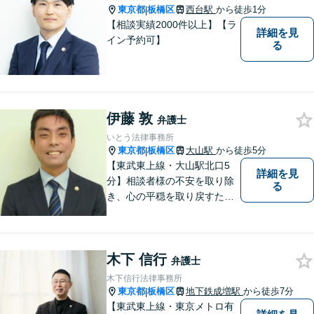
東京都
板橋区
西台駅
から徒歩1分
|
【相談実績2000件以上】【ラ
詳細を見
イン予約可】
る
伊藤 敦
弁護士
いとう法律事務所
東京都
板橋区
大山駅
から徒歩5分
|
【東武東上線・大山駅北口5
詳細を見
分】相談者様の不安を取り除
る
き、心の平穏を取り戻すため
のサポートに尽力。不動産が
絡む相続に強み。借金相談は2
000件以上。司法書士として
木下 信行
の実務経験を有し、不動産登
弁護士
記・商業登記といった登記業
木下信行法律事務所
務にも精通【宅建資格保有】
東京都
板橋区
地下鉄成増駅
から徒歩7分
|
【東武東上線・東京メトロ有