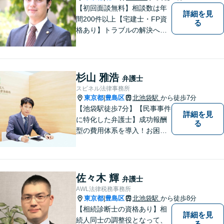
【初回面談無料】相談数は年
詳細を見
間200件以上【宅建士・FP資
る
格あり】トラブルの解決へは
スピード対応が重要です。問
題の本質を掘り下げ、真の解
決を目指します。不動産・相
続・離婚・企業法務はお任せ
杉山 雅浩
弁護士
ください。【板橋駅徒歩1分】
スピネル法律事務所
東京都
豊島区
北池袋駅
から徒歩7分
|
【池袋駅徒歩7分】【民事事件
詳細を見
に特化した弁護士】成功報酬
る
型の費用体系を導入！お困り
ごとがあれば、まずはご相談
ください。「街の法律家」と
しての身近な事細かい事件ま
で広く取り扱い、幅広い分野
佐々木 輝
弁護士
で実績あり！【完全個室対
AWL法律税務事務所
応】
東京都
豊島区
北池袋駅
から徒歩8分
|
【相続診断士の資格あり】相
詳細を見
続人同士の調整役となって、
る