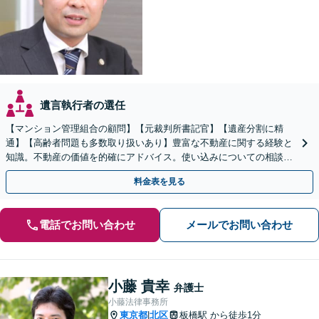
遺言執行者の選任
【マンション管理組合の顧問】【元裁判所書記官】【遺産分割に精
通】【高齢者問題も多数取り扱いあり】豊富な不動産に関する経験と
知識。不動産の価値を的確にアドバイス。使い込みについての相談も
多数。後見など高齢者の問題にも対応可
料金表を見る
電話でお問い合わせ
メールでお問い合わせ
小藤 貴幸
弁護士
小藤法律事務所
東京都
北区
板橋駅
から徒歩1分
|