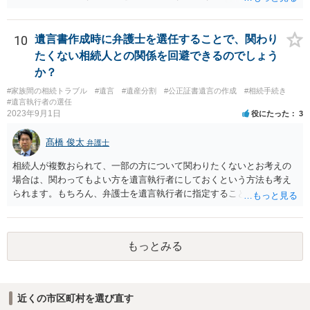
嫁と娘の弁護士のことでしょうか）へ聴いても、自分に有利な主張や
誘導しかしてこないと思います。
10
遺言書作成時に弁護士を選任することで、関わり
たくない相続人との関係を回避できるのでしょう
か？
#家族間の相続トラブル
#遺言
#遺産分割
#公正証書遺言の作成
#相続手続き
#遺言執行者の選任
2023年9月1日
役にたった
3
髙橋 俊太
弁護士
相続人が複数おられて、一部の方について関わりたくないとお考えの
場合は、関わってもよい方を遺言執行者にしておくという方法も考え
られます。もちろん、弁護士を遺言執行者に指定することもできます
が、（関わってもよい）相続人を遺言執行者に指定しておいて、その
方に再委任の権限を付与しておくという方法もあります。 一度、弁護
士に直接ご相談されることをお勧めいたします。
もっとみる
近くの市区町村を選び直す