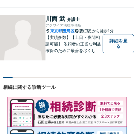
ピード対応に定評あり。オン
ライン面談も実施中。不動
産、離婚、労働、借金トラブ
川面 武
弁護士
ルならお任せください。【企
アクワイア法律事務所
業側にも対応】【池袋駅5分】
東京都
豊島区
要町駅
から徒歩1分
|
【実績多数】【土日・夜間相
詳細を見
談可能】 依頼者の正当な利益
る
確保のために最善を尽くして
参ります。
相続に関する診断ツール