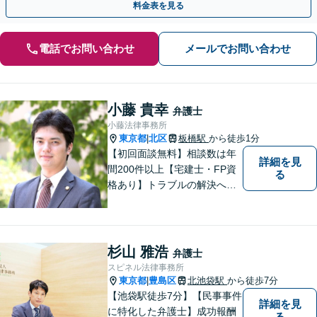
料金表を見る
電話でお問い合わせ
メールでお問い合わせ
小藤 貴幸
弁護士
小藤法律事務所
東京都
北区
板橋駅
から徒歩1分
|
【初回面談無料】相談数は年
詳細を見
間200件以上【宅建士・FP資
る
格あり】トラブルの解決へは
スピード対応が重要です。問
題の本質を掘り下げ、真の解
決を目指します。不動産・相
続・離婚・企業法務はお任せ
杉山 雅浩
弁護士
ください。【板橋駅徒歩1分】
スピネル法律事務所
東京都
豊島区
北池袋駅
から徒歩7分
|
【池袋駅徒歩7分】【民事事件
詳細を見
に特化した弁護士】成功報酬
る