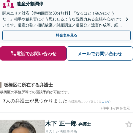
遺産分割調停
関東エリア対応【💬初回面談30分無料】「なるほど！確かにそう
だ！」相手や裁判官にそう思わせるような説得力ある主張を心がけて
います。遺産分割／相続放棄／財産調査／遺留分／遺言作成等、経験
豊富な事務所。複雑な手続を代行【年間相談100件以上】
料金表を見る
電話でお問い合わせ
メールでお問い合わせ
板橋区に所在する弁護士
板橋区の事務所等での面談予約が可能です。
7
人の弁護士が見つかりました
(検索結果について詳しくは
こちら
)
7件中 1-7件を表示
木下 正一郎
弁護士
きのした法律事務所