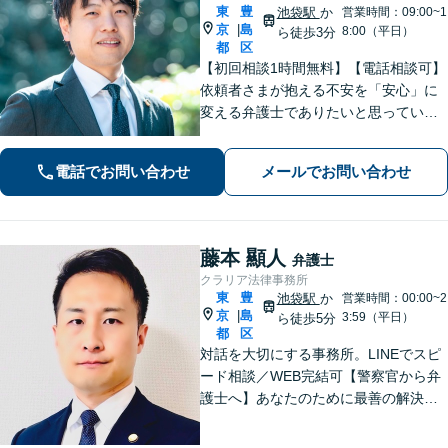
東
豊
池袋駅
か
営業時間：09:00~1
京
島
|
8:00（平日）
ら徒歩3分
都
区
【初回相談1時間無料】【電話相談可】
依頼者さまが抱える不安を「安心」に
変える弁護士でありたいと思っていま
す。話しやすい雰囲気作りを徹底し、
依頼者さまと密にコミュニケーション
電話でお問い合わせ
メールでお問い合わせ
を取ることを大切にしています。【休
日・夜間面談可】【メール・WEB相談
可】
藤本 顯人
弁護士
クラリア法律事務所
東
豊
池袋駅
か
営業時間：00:00~2
京
島
|
3:59（平日）
ら徒歩5分
都
区
対話を大切にする事務所。LINEでスピ
ード相談／WEB完結可【警察官から弁
護士へ】あなたのために最善の解決を
目指します。洞察力と交渉力を強み
に、相続問題、交通事故や離婚などの