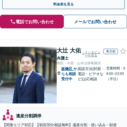
分割協議の経験多数【完全個室】
料金表を見る
電話でお問い合わせ
メールでお問い合わせ
大辻 大佑
東京都
インタビュ
ーを見る
弁護士
岡田・今西・山本法律事務所
営業時間：0
板橋区
か
面談方法(対面・
らも相談
電話・ビデオな
9:00~23:00
受付中
ど)は応相談
（平日）
遺産分割調停
【関東エリア対応】【初回30分相談無料】遺産分割・使い込み・財産