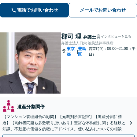
民事から刑事事件まで幅広く支援【完
電話でお問い合わせ
メールでお問い合わせ
全個室】
郡司 理
弁護士
インタビューを見る
弁護士法人日栄 池袋法律事務所
東京
豊島
営業時間：09:00~21:00（平
|
都
区
日）
遺産分割調停
【マンション管理組合の顧問】【元裁判所書記官】【遺産分割に精
通】【高齢者問題も多数取り扱いあり】豊富な不動産に関する経験と
知識。不動産の価値を的確にアドバイス。使い込みについての相談も
多数。後見など高齢者の問題にも対応可