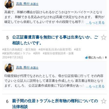
高島 秀行
弁護士
高裁で、和解の機会が設けられるかどうかはケースバイケースとなり
ます。 和解できる見込みがなければ高裁で決定がなされます。 審判が
確定してから依頼してもよいですが 今の段階でも相手方の連絡が迷惑
であれば 弁護士に依頼してもよいと思います。
5
公正証書遺言書を無効にする事は出来ないか、ご
相談したいです。
#遺言の真偽鑑定・遺言無効
#成年後見(生前の財産管理)
#遺言
#家族間の相続トラブル
#調停
#遺留分侵害額請求・放棄
2024年7月18日
役にたった
8
高島 秀行
弁護士
印鑑登録が代理でなされたとしても、母が公証役場に行って その内容
でよいと公証人に説明をして遺言書を作成したら 遺言書は有効となり
ます。 むしろ、 公正証書作成前後に下記の事情があったことが証明で
きれば判断能力がなく 無効だったと主張することが可能です。 翌年1
月に携帯が新しくなった母からの第一声は「ここにいたら殺される」
「面会に来てくれ」で、長男に聞くと「面会は出来ない。俺は携帯電
6
親子間の住居トラブルと所有物の権利についての
話の使い方を教える為に会っている」「母の話は聞かなくて良い」と
法律相談