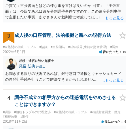
ご質問：主張書面とはどの様な事を書けば良いのか 回答： 「主張書
面」は、今回であれば遺産分割調停事件ですので、この遺産分割事件
で主張したい事実、あかささんが裁判所に考慮してほしいと思う、亡
くなった方・あかささん・お姉さん間の事情などを記入することにな
ります。 もし、主張したい事実や考慮してほしい事情に関連して
資料を持っているようであれば、主張書面とは別で提出できます。も
3
成人後の口座管理、法的根拠と親への説得方法
し、お姉さんに見られたくないような資料がある場合、「非開示の希
望に関する申出書」と共に提出することも考えられます。 ご質問：書
#家族間の相続トラブル
#協議
#生前贈与
#成年後見(生前の財産管理)
#調停
いた方が良い事と書かない方が良い事 回答： お姉さんが申立書の「申
2022年6月1日
役にたった
16
立ての趣旨」のところに書いている遺産の分け方に対して意見があれ
相続・遺言に強い弁護士
ば、まずそれを書くとよいです。 次に「申立ての理由」のところに、
尾畠 弘典
弁護士
なぜ調停を申し立てたのか(例えば、あかささんと話合いが出来ない／
お聞きする限りの状況であれば、銀行窓口で通帳とキャッシュカード
決裂した、など)や亡くなった方・あかささん・お姉さん間の事情やい
の再発行手続を行うことで解決できるかもしれません。
きさつなどが書かれていると思うので、あかささんから見てそれは違
うと感じるところは、どのように違うのか、など書くとよいです。 そ
の他、お姉さんの申立書には書かれていないけど、どのように遺産を
4
調停不成立の相手方からの迷惑電話をやめさせる
分けるかを決めるについてあかささんが重要だと考える事情があれば
(例えば、○○のときにお姉さんは亡くなった方からお金を援助してもら
ことはできますか？
った等)、それも書くとよいです。 書かない方が良いと思うことは、遺
#調停
#相続トラブルの代理交渉
#家族間の相続トラブル
#相続財産調査・鑑定
産分割に関係ない(と思われる)いきさつを沢山盛り込むことだと考えま
#相続放棄
#調停
す(あくまで遺産分割に関係することに留める方が、裁判所や調停委員
2018年11月2日
役にたった
9
の方に事情を理解してもらいやすいと思います)。