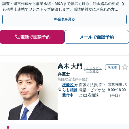
調査・遺言作成から事業承継・M&Aまで幅広く対応。税金絡みの相続
も税理士連携でワンストップ解決します。感情的対立にお疲れの方や
紛争予防をご検討の方も、お気軽にご相談ください。
料金表を見る
電話で面談予約
メールで面談予約
高木 大門
東京都
インタビュ
ーを見る
弁護士
葛飾総合法律事務所
営業時間：0
板橋区
か
面談方法(対面・
らも相談
電話・ビデオな
9:00~18:00
受付中
ど)は応相談
（平日）