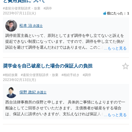
と費用負担について
#遺留分侵害額請求・放棄
#調停
2023年07月11日(火)
役にたった
1
松本 治
弁護士
調停前置主義といって、原則としてまず調停を申し立てないと訴えを
提起できない制度になっています。ですので、調停を申し立てた側が
訴訟を避けて調停を選んだわけではありません。このことから、調停
不調の場合に訴訟を起こす確率は、一般的には高いと言えるでしょ
う。 手続自体にかかる費用は、さほど高くありません。弁護士に依頼
する場合の費用は、契約のしかたによりさまざまです。 訴訟に進むか
奨学金を自己破産した場合の保証人の負担
どうかで有利・不利はないように思います。
#相続放棄
#遺留分侵害額請求・放棄
#相続手続き
#調停
2023年02月13日(月)
俣野 政紀
弁護士
西台法律事務所の俣野と申します。 具体的ご事情にもよりますので一
般論としてご回答させていただきます。 主債務者が破産をする場合
は、保証人に請求がいきますが、支払えなければ保証人も破産を選択
することができます。ただし１度破産をすると原則７年間は破産でき
ません。 今回の場合、お母様が破産されたのは２０年前ということな
ので、期間的には問題ありません。最終的に裁判所が判断することに