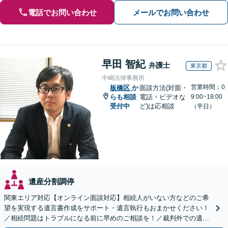
電話でお問い合わせ
メールでお問い合わせ
早田 智紀
弁護士
東京都
中嶋法律事務所
営業時間：0
板橋区
か
面談方法(対面・
らも相談
電話・ビデオな
9:00~18:00
受付中
ど)は応相談
（平日）
遺産分割調停
関東エリア対応【オンライン面談対応】相続人がいない方などのご希
望を実現する遺言書作成をサポート・遺言執行もおまかせください！
／相続問題はトラブルになる前に早めのご相談を！／裁判外での遺産