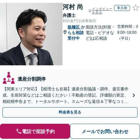
河村 尚
東京都
インタビュー
を見る
弁護士
和田倉門法律事務所
営業時間：0
板橋区
か
面談方法(対面・
らも相談
電話・ビデオな
9:00~18:00
受付中
ど)は応相談
（平日）
遺産分割調停
【関東エリア対応】【税理士も在籍】遺産分割協議・調停、遺言書作
成、生前対策などはご相談ください！不動産の登記、評価額の算定、
相続税申告まで、トータルサポート。スムーズな返信＆丁寧なコミュ
ニケーション◎お気軽にご相談ください。
料金表を見る
電話で面談予約
メールでお問い合わせ