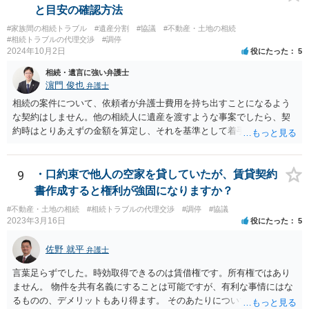
は必要でしょう。
と目安の確認方法
#家族間の相続トラブル
#遺産分割
#協議
#不動産・土地の相続
#相続トラブルの代理交渉
#調停
2024年10月2日
役にたった
5
相続・遺言に強い弁護士
濵門 俊也
弁護士
相続の案件について、依頼者が弁護士費用を持ち出すことになるよう
な契約はしません。他の相続人に遺産を渡すような事案でしたら、契
約時はとりあえずの金額を算定し、それを基準として着手金を設定
し、事件終了時に報酬金や追加着手金として考慮するといった契約も
あり得ます。 今後の見通しを言わないで契約はできないです。依頼者
が納得できる説明を受けるべきです。
9
・口約束で他人の空家を貸していたが、賃貸契約
書作成すると権利が強固になりますか？
#不動産・土地の相続
#相続トラブルの代理交渉
#調停
#協議
2023年3月16日
役にたった
5
佐野 就平
弁護士
言葉足らずでした。時効取得できるのは賃借権です。所有権ではあり
ません。 物件を共有名義にすることは可能ですが、有利な事情にはな
るものの、デメリットもあり得ます。 そのあたりについては、お近く