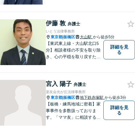
伊藤 敦
弁護士
いとう法律事務所
東京都
板橋区
大山駅
から徒歩5分
|
【東武東上線・大山駅北口5
詳細を見
分】相談者様の不安を取り除
る
き、心の平穏を取り戻すため
のサポートに尽力。不動産が
絡む相続に強み。借金相談は2
000件以上。司法書士として
宮入 陽子
の実務経験を有し、不動産登
弁護士
記・商業登記といった登記業
楽友会光が丘法律事務所
務にも精通【宅建資格保有】
東京都
板橋区
地下鉄赤塚駅
から徒歩3分
|
【板橋・練馬地域に密着】家
詳細を見
事事件を多数扱っておりま
る
す。「ママ友」に相談するよ
うな感覚で、気楽にご相談下
さい。