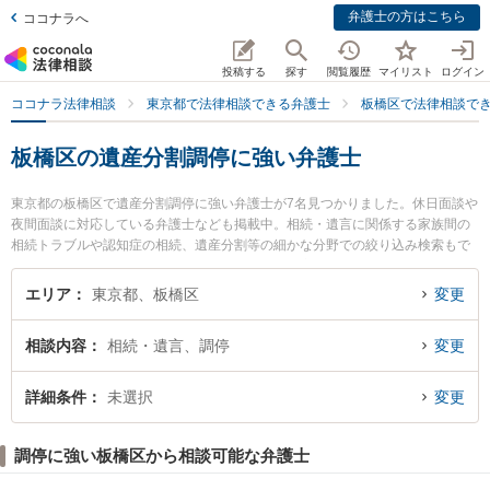
弁護士の方はこちら
ココナラへ
投稿する
探す
閲覧履歴
マイリスト
ログイン
ココナラ法律相談
東京都で法律相談できる弁護士
板橋区で法律相談で
板橋区の遺産分割調停に強い弁護士
東京都の板橋区で遺産分割調停に強い弁護士が7名見つかりました。休日面談や
夜間面談に対応している弁護士なども掲載中。相続・遺言に関係する家族間の
相続トラブルや認知症の相続、遺産分割等の細かな分野での絞り込み検索もで
き便利です。特にきのした法律事務所の木下 正一郎弁護士や木下信行法律事務
所の木下 信行弁護士、N総合法律事務所の首藤 裕二弁護士のプロフィール情報
エリア
東京都、板橋区
変更
や弁護士費用、強みなどが注目されています。『板橋区で土日や夜間に発生し
た遺産分割調停のトラブルを今すぐに弁護士に相談したい』『遺産分割調停の
相談内容
相続・遺言、調停
変更
トラブル解決の実績豊富な近くの弁護士を検索したい』『初回相談無料で遺産
分割調停を法律相談できる板橋区内の弁護士に相談予約したい』などでお困り
の相談者さんにおすすめです。
詳細条件
未選択
変更
調停に強い板橋区から相談可能な弁護士