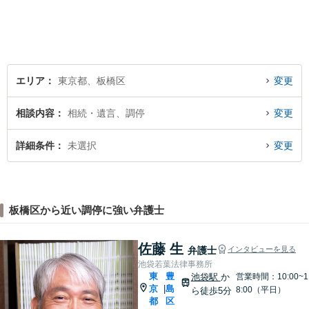
エリア
東京都、板橋区
変更
相談内容
相続・遺言、調停
変更
詳細条件
未選択
変更
板橋区から近い調停に強い弁護士
佐藤 生
弁護士
インタビューを見る
池袋若葉法律事務所
東
豊
池袋駅
か
営業時間：10:00~1
京
島
|
8:00（平日）
ら徒歩5分
都
区