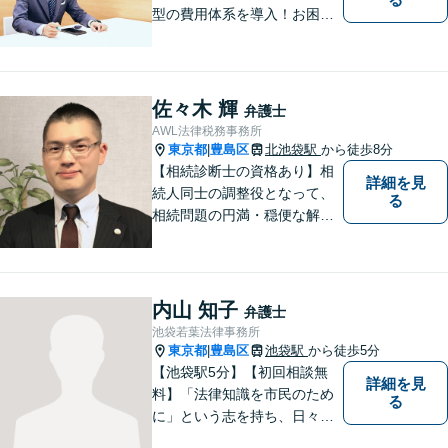
型の費用体系を導入！お困り
ごとがあれば、まずはご相談
ください。「街の法律家」と
しての身近な事細かい事件ま
で広く取り扱い、幅広い分野
佐々木 輝
弁護士
で実績あり！【完全個室対
AWL法律税務事務所
応】
東京都
豊島区
北池袋駅
から徒歩8分
|
【相続診断士の資格あり】相
詳細を見
続人同士の調整役となって、
る
相続問題の円満・穏便な解決
をサポート／遺留分侵害額請
求／相続人・相続財産調査／
遺言書作成／遺産分割相続放
棄などお任せください【池袋8
内山 知子
弁護士
分】交通事故・借金問題にも
池袋若葉法律事務所
対応
東京都
豊島区
池袋駅
から徒歩5分
|
【池袋駅5分】【初回相談無
詳細を見
料】「法律知識を市民のため
る
に」という志を持ち、日々弁
護士活動に取り組んでいま