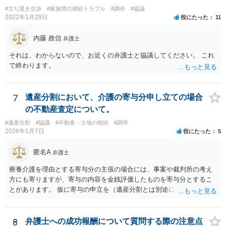
電話が切れました。その後の電話でも「食事に毒が入っている」「体
#立ち退き交渉
#家族間の相続トラブル
#調停
#協議
にチップが埋められている」等、おかしかったです。 当時の診療記
2022年1月29日
役にたった
11
録、介護認定の資料、介護記録を取得して 弁護士に面談で相談された
方がよいと思います。
内藤 政信
弁護士
それは、わからないので、お近くの弁護士と協議してください。 これ
で終わります。
7
遺産分割において、介護の寄与分申し立ての場合
の不動産査定について。
#遺産分割
#協議
#不動産・土地の相続
#調停
2026年1月7日
役にたった
5
匿名A
弁護士
療養介護を理由とする寄与分の主張の場合には、事案や裁判所の考え
方にも寄りますが、寄与の内容を金銭評価したものを寄与分とするこ
とがあります。 仮に寄与の申立を（遺産分割とは別途に）して、その
ような考え方を撮るなら、必ずしも相続財産全体の評価（不動産の評
価）は不要ということもあります。 ただ、前提として、遺産分割はし
なければならないでしょうから、現実的にはいずれにせよ不動産評価
8
弁護士への成功報酬について質問する際の注意点