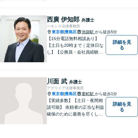
す。親権/財産分与/国際結婚な
どの問題でお悩みの方、長年
の経験と持ち前の情熱で手厚
西廣 伊知郎
弁護士
くサポートさせていただきま
ベネシス法律事務所
す。【フランス語対応可能】
東京都
豊島区
池袋駅
から徒歩5分
|
【15分電話無料相談あり】
詳細を見
【土日も20時まで｜定休日な
る
し】【公務員・会社員経験あ
り】【弁護士歴15年以上】ス
ピード対応に定評あり。オン
ライン面談も実施中。不動
産、離婚、労働、借金トラブ
川面 武
弁護士
ルならお任せください。【企
アクワイア法律事務所
業側にも対応】【池袋駅5分】
東京都
豊島区
要町駅
から徒歩1分
|
【実績多数】【土日・夜間相
詳細を見
談可能】 依頼者の正当な利益
る
確保のために最善を尽くして
参ります。