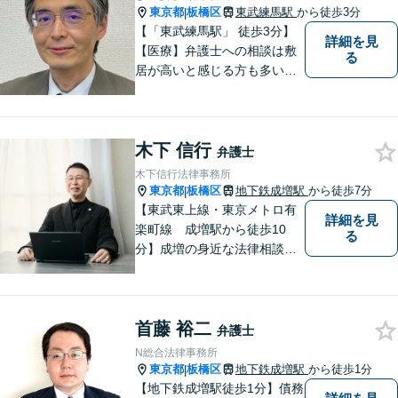
東京都
板橋区
東武練馬駅
から徒歩3分
|
【「東武練馬駅」 徒歩3分】
詳細を見
【医療】弁護士への相談は敷
る
居が高いと感じる方も多いか
と思いますが、当事務所は気
軽に相談できる地元の弁護士
事務所として、適切な解決を
木下 信行
目指すサービスを提供してい
弁護士
ます。 何か困ったことがあれ
木下信行法律事務所
ば、まずはお気軽にご相談く
東京都
板橋区
地下鉄成増駅
から徒歩7分
|
ださい。
【東武東上線・東京メトロ有
詳細を見
楽町線 成増駅から徒歩10
る
分】成増の身近な法律相談所
です。小さなお悩みでも構い
ません。お気軽にご相談くだ
さい。
首藤 裕二
弁護士
N総合法律事務所
東京都
板橋区
地下鉄成増駅
から徒歩1分
|
【地下鉄成増駅徒歩1分】債務