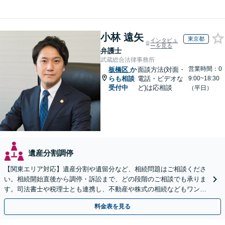
小林 遠矢
東京都
インタビュ
ーを見る
弁護士
武蔵総合法律事務所
営業時間：0
板橋区
か
面談方法(対面・
らも相談
電話・ビデオな
9:00~18:30
受付中
ど)は応相談
（平日）
遺産分割調停
【関東エリア対応】遺産分割や遺留分など、相続問題はご相談くださ
い。相続開始直後から調停・訴訟まで、どの段階のご相談でも承りま
す。司法書士や税理士とも連携し、不動産や株式の相続などもワンス
トップで対応可能。遺言書作成や事業承継のご相談にも対応
料金表を見る