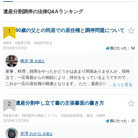
はなりますが、免責が認められ債務を免れることができる可能性はあ
遺産分割調停の法律Q&Aランキング
ります。 ご相談者様は生活保護を受給されていらっしゃるということ
ですので、ケースワーカー及び法テラスともご相談のうえ今後につい
てご検討されることをお勧めします。 ご参考となれば幸いです。
1
90歳の父との同居での居住権と調停問題について
#調停
#遺産分割
#相続手続き
2018年5月9日
役にたった
52
峰岸 泉
弁護士
家事，料理，雑用をやったかどうかはあまり関係ありませんが，現時
点で，一応母親からの相続により，持分をもっているようですので，
これが一応の居住権の根拠となります。 ただ，遺産分割により，母の
持分を父親が取得した場合，住み続けるのは難しいかも知れません。
2
遺産分割申し立て書の主張書面の書き方
#遺産分割
#家族間の相続トラブル
#相続財産調査・鑑定
#調停
2019年1月29日
役にたった
17
井澤 わかな
弁護士