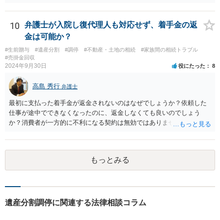
の弁護士にご相談ください。
10
弁護士が入院し復代理人も対応せず、着手金の返
金は可能か？
#生前贈与
#遺産分割
#調停
#不動産・土地の相続
#家族間の相続トラブル
#売掛金回収
2024年9月30日
役にたった
8
高島 秀行
弁護士
最初に支払った着手金が返金されないのはなぜでしょうか？依頼した
仕事が途中でできなくなったのに、返金しなくても良いのでしょう
か？消費者が一方的に不利になる契約は無効ではありませんか？
着手金は、前の弁護士が倒れるまでにやった仕事に応じて清算する義
務があると思います。 倒れた弁護士が所属する弁護士会に相談さ
れた方がよいと思います。 倒れた弁護士は脳梗塞で倒れたようで
もっとみる
すが、 判断能力があり、復代理を倒れた弁護士の判断で復代理を
選任したのか 即ち、復代理人の選任は有効なのかという問題もあ
ると思います。
遺産分割調停に関連する法律相談コラム