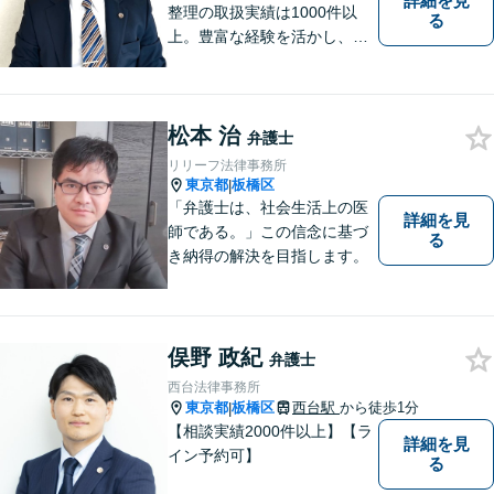
詳細を見
整理の取扱実績は1000件以
る
上。豊富な経験を活かし、ご
相談から各種手続き、交渉等
すべてサポート。ご依頼者さ
まと真摯に向き合い、二人三
松本 治
脚で解決へ向けて尽力いたし
弁護士
ます。まずはお気軽にご相談
リリーフ法律事務所
ください。
東京都
板橋区
|
「弁護士は、社会生活上の医
詳細を見
師である。」この信念に基づ
る
き納得の解決を目指します。
俣野 政紀
弁護士
西台法律事務所
東京都
板橋区
西台駅
から徒歩1分
|
【相談実績2000件以上】【ラ
詳細を見
イン予約可】
る