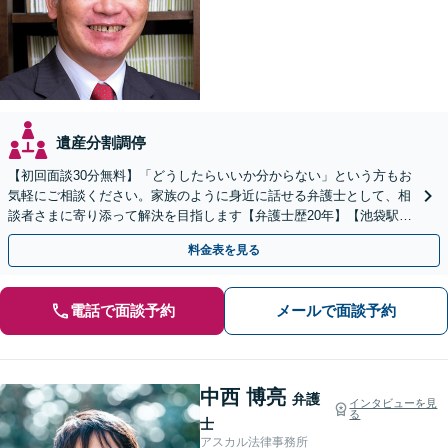
遺産分割調停
【初回面談30分無料】「どうしたらいいか分からない」という方もお
気軽にご相談ください。家族のように身近に話せる弁護士として、相
談者さまに寄り添って解決を目指します【弁護士歴20年】【池袋駅5
分】
料金表を見る
電話で面談予約
メールで面談予約
中西 博亮
弁護
インタビューを見
る
士
アスカル法律事務所