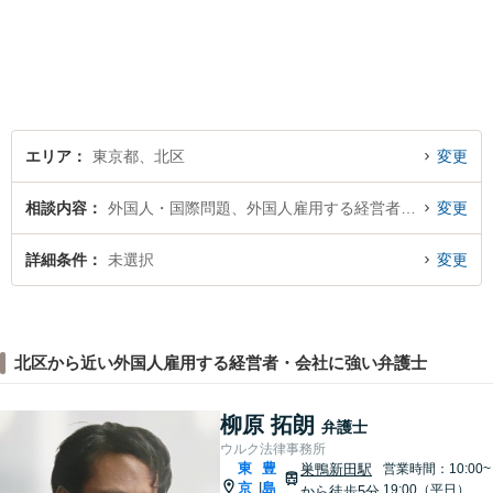
つ丁寧なサポートで、納得で
きる解決を目指します。どの
ような内容でもお気軽にご相
談ください。【24時間問い合
わせ受付中】
エリア
東京都、北区
変更
相談内容
外国人・国際問題、外国人雇用する経営者・会社
変更
詳細条件
未選択
変更
北区から近い外国人雇用する経営者・会社に強い弁護士
柳原 拓朗
弁護士
ウルク法律事務所
東
豊
巣鴨新田駅
営業時間：10:00~
京
島
|
19:00（平日）
から徒歩5分