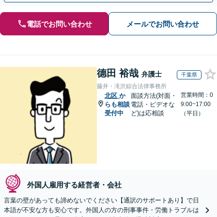
電話でお問い合わせ
メールでお問い合わせ
德田 裕哉
弁護士
千葉県
藤井・滝沢綜合法律事務所
営業時間：0
北区
か
面談方法(対面・
らも相談
電話・ビデオな
9:00~17:00
受付中
ど)は応相談
（平日）
外国人雇用する経営者・会社
言葉の壁があっても諦めないでください【通訳のサポートあり】で日
本語が不安な方も安心です。外国人の方の刑事事件・労働トラブルは