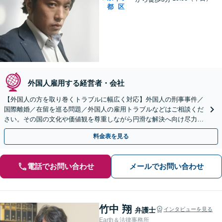
都
区
外国人雇用する経営者・会社
【外国人の方を取り巻くトラブルに幅広く対応】外国人の刑事事件／
国際離婚／在留を巡る問題／外国人の雇用トラブルなどはご相談くだ
さい。その国の文化や価値観を尊重しながら円滑な解決へ向け尽力し
ます【初回相談無料】外国人の方も遠慮なくご相談ください
料金表を見る
電話でお問い合わせ
メールでお問い合わせ
竹中 翔
弁護士
インタビューを見る
Earth＆法律事務所