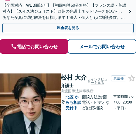
【全国対応｜WEB面談可】【初回相談60分無料】【フランス語・英語
対応】【スイス法ジュリスト】欧州の弁護士ネットワークを活かし、
あなたが真に望む解決を目指します！法人・個人ともに相談多数。細
やかな連絡と粘り強い交渉を徹底【休日・夜間相談可】
料金表を見る
電話でお問い合わせ
メールでお問い合わせ
松村 大介
東京都
インタビュ
ーを見る
弁護士
舟渡国際法律事務所
営業時間：0
北区
か
面談方法(対面・
らも相談
電話・ビデオな
7:00~23:00
受付中
ど)は応相談
（平日）