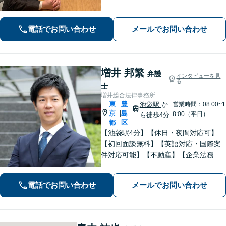
まに寄り添い、長期化しがちな複雑な
トラブルも解決まで尽力します【休
電話でお問い合わせ
メールでお問い合わせ
日・夜間相談可】【完全個室】【池袋
駅10分】
増井 邦繁
弁護
インタビューを見
る
士
増井総合法律事務所
東
豊
池袋駅
か
営業時間：08:00~1
京
島
|
8:00（平日）
ら徒歩4分
都
区
【池袋駅4分】【休日・夜間対応可】
【初回面談無料】【英語対応・国際案
件対応可能】【不動産】【企業法務】
【中小企業・事業承継】【労働・雇
用】仕事内容に応じて料金相談可。ま
電話でお問い合わせ
メールでお問い合わせ
ずはお気軽にご相談下さい。【セミナ
ー・論文掲載経験あり】【留学経験あ
り】