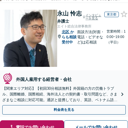
永山 怜志
東京都
インタビュ
ーを見る
弁護士
エイト総合法律事務所
営業時間：1
北区
か
面談方法(対面・
らも相談
電話・ビデオな
0:00~19:00
受付中
ど)は応相談
（平日）
外国人雇用する経営者・会社
【関東エリア対応】【初回30分相談無料】外国籍の方の労働トラブ
ル、国際離婚、国際相続、海外法人との契約書・取引問題など、さま
ざまなご相談に対応可能。通訳と提携しており、英語、ベトナム語、
中国語、タイ語等対応可能です（通訳料別途）。
料金表を見る
電話でお問い合わせ
メールでお問い合わせ