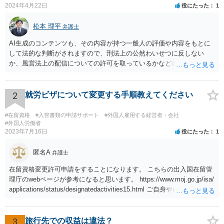
2024年4月22日
役にたった
1
松本 理平
弁護士
AI生成のコンテンツも、その内容が持つ一般人の評価や内容をもとに
して法的な判断がされますので、刑法上の公然わいせつに反しない
か、風営法上の配信についての許可を取っているかなどの検討が必要
です。また、外国籍である場合には、風営法上の許可を得られるかど
うかの問題も生じます。
2
就労ビザについて変更する手順教えてください
#在留資格
#入管書類の申請サポート
#外国人雇用する経営者・会社
#外国人労働者
2023年7月16日
役にたった
1
匿名A
弁護士
在留資格変更許可申請をすることになります。 こちらの出入国在留管
理庁のwebページが参考になると思います。 https://www.moj.go.jp/isa/
applications/status/designatedactivities15.html ご自身や内定先企業で
の申請ができない又は難しいのであれば、申請取次者の承認を受けて
いる弁護士や行政書士に相談されるのが良いです。
3
旅行先での収益は違法？