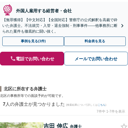
外国人雇用する経営者・会社
【無罪獲得】【中文対応】【全国対応】警察庁の公式解釈を高裁で砕
いた弁護士。不法就労・入管・退去強制・刑事事件——他事務所に断
られた案件も徹底的に闘い抜く。
事例を見る(3件)
料金表を見る
電話でお問い合わせ
メールでお問い合わせ
北区に所在する弁護士
北区の事務所等での面談予約が可能です。
7
人の弁護士が見つかりました
(検索結果について詳しくは
こちら
)
7件中 1-7件を表示
吉田 伸広
弁護士