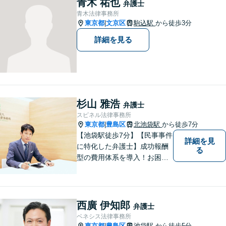
青木 祐也
弁護士
青木法律事務所
東京都
文京区
駒込駅
から徒歩3分
|
詳細を見る
杉山 雅浩
弁護士
スピネル法律事務所
東京都
豊島区
北池袋駅
から徒歩7分
|
【池袋駅徒歩7分】【民事事件
詳細を見
に特化した弁護士】成功報酬
る
型の費用体系を導入！お困り
ごとがあれば、まずはご相談
ください。「街の法律家」と
しての身近な事細かい事件ま
で広く取り扱い、幅広い分野
西廣 伊知郎
弁護士
で実績あり！【完全個室対
ベネシス法律事務所
応】
東京都
豊島区
池袋駅
から徒歩5分
|