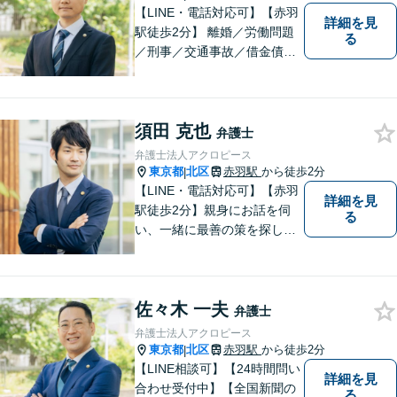
【LINE・電話対応可】【赤羽
詳細を見
駅徒歩2分】 離婚／労働問題
る
／刑事／交通事故／借金債務
整理などご相談ください。ス
ペシャリスト集団がチームを
組んで弁護をします。他士業
須田 克也
との連携あり。アクロピース
弁護士
はあなたの味方です！
弁護士法人アクロピース
東京都
北区
赤羽駅
から徒歩2分
|
【LINE・電話対応可】【赤羽
詳細を見
駅徒歩2分】親身にお話を伺
る
い、一緒に最善の策を探しま
す。離婚／交通事故／借金問
題／不動産／相続などご相談
ください。チームを組んで弁
佐々木 一夫
護をします。他士業との連携
弁護士
あり【初回面談無料】
弁護士法人アクロピース
東京都
北区
赤羽駅
から徒歩2分
|
【LINE相談可】【24時間問い
詳細を見
合わせ受付中】【全国新聞の
る