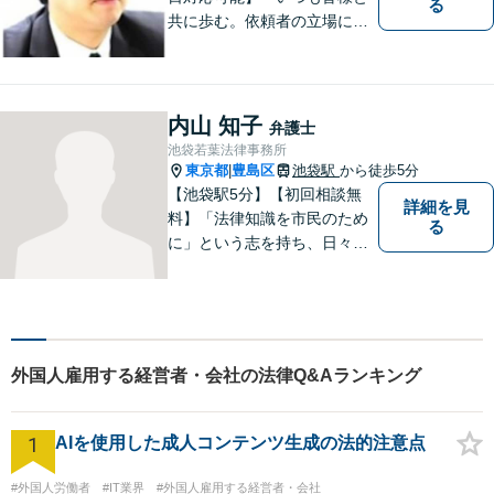
る
共に歩む。依頼者の立場に立
って解決する」がモットーで
す。借金問題／不動産問題／
離婚問題／刑事事件／企業法
務など幅広く対応可能。【地
内山 知子
弁護士
域に根ざした弁護士】依頼者
池袋若葉法律事務所
の立場から最適の解決方法を
東京都
豊島区
池袋駅
から徒歩5分
|
ご提案します。
【池袋駅5分】【初回相談無
詳細を見
料】「法律知識を市民のため
る
に」という志を持ち、日々弁
護士活動に取り組んでいま
す。親権/財産分与/国際結婚な
どの問題でお悩みの方、長年
の経験と持ち前の情熱で手厚
くサポートさせていただきま
外国人雇用する経営者・会社の法律Q&Aランキング
す。【フランス語対応可能】
1
AIを使用した成人コンテンツ生成の法的注意点
#外国人労働者
#IT業界
#外国人雇用する経営者・会社