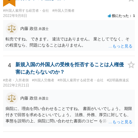
#外国人雇用する経営者・会社
#外国人労働者
2022年9月8日
役にたった
1
内藤 政信
弁護士
転売ですね。 できます。 違法ではありません。 業としてでなく、そ
の程度なら、問題になることはありません。
4
新規入国の外国人の受検を拒否することは人権侵
害にあたらないのか？
#患者・入所者側
#外国人労働者
#外国人雇用する経営者・会社
#説明義務違反
2022年2月21日
内藤 政信
弁護士
病院に、理由を問い合わせることですね。 書面がいいでしょう。 期限
付きで回答を求めるといいでしょう。 法務、外務、厚労に対しても、
事態を説明の上、病院に問い合わせた書面のコピー を添付して送付
し、回答を求めることでしょう。