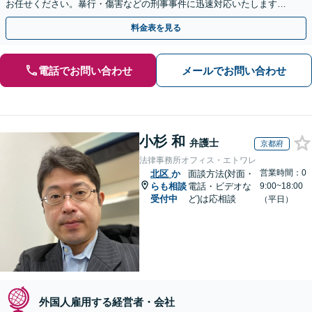
お任せください。暴行・傷害などの刑事事件に迅速対応いたします。
【事前予約で休日・夜間面談可】
料金表を見る
電話でお問い合わせ
メールでお問い合わせ
小杉 和
弁護士
京都府
法律事務所オフィス・エトワレ
営業時間：0
北区
か
面談方法(対面・
らも相談
電話・ビデオな
9:00~18:00
受付中
ど)は応相談
（平日）
外国人雇用する経営者・会社