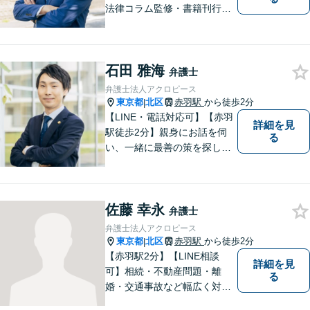
法律コラム監修・書籍刊行・
メディア出演多】クレジット
カード、分割払い対応【電話
相談可】専門スタッフが概要
石田 雅海
を伺い、相談予約をご案内。
弁護士
「有利な条件で解決したい」
弁護士法人アクロピース
と強い要望がある方はご相談
東京都
北区
赤羽駅
から徒歩2分
|
ください。
【LINE・電話対応可】【赤羽
詳細を見
駅徒歩2分】親身にお話を伺
る
い、一緒に最善の策を探しま
す。離婚／交通事故／借金問
題／不動産／相続などご相談
ください。チームを組んで弁
佐藤 幸永
護をします。他士業との連携
弁護士
あり【初回面談無料】
弁護士法人アクロピース
東京都
北区
赤羽駅
から徒歩2分
|
【赤羽駅2分】【LINE相談
詳細を見
可】相続・不動産問題・離
る
婚・交通事故など幅広く対
応。チーム体制による迅速か