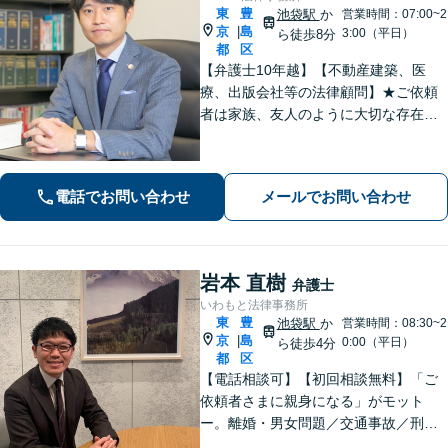
東
豊
池袋駅
か
営業時間：07:00~2
京
島
|
3:00（平日）
ら徒歩8分
都
区
【弁護士10年越】【不動産建築、医
療、出版会社等の法律顧問】★ご依頼
者は家族、友人のように大切な存在と
思い、事件に取り組むことを心掛けて
います★【初回30分無料】★離婚・相
続・交通・借金・労働・債権回収も注
電話でお問い合わせ
メールでお問い合わせ
力【個人、法人案件共に対応】
岩本 直樹
弁護士
いわもと法律事務所
東
豊
池袋駅
か
営業時間：08:30~2
京
島
|
0:00（平日）
ら徒歩4分
都
区
【電話相談可】【初回相談無料】「ご
依頼者さまに親身になる」がモット
ー。離婚・男女問題／交通事故／刑事
事件はお任せください。常に依頼者さ