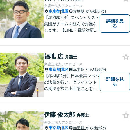
弁護士法人アクロピース
東京都
北区
赤羽駅
から徒歩2分
|
【赤羽駅2分】スペシャリスト
詳細を見
集団がチームを組んで弁護を
る
します。【LINE・電話対応
可】 離婚／労働問題／刑事／
交通事故／借金債務整理など
ご相談ください。アクロピー
福地 広
スはあなたの味方です！他士
弁護士
業との連携あり。
弁護士法人アクロピース
東京都
北区
赤羽駅
から徒歩2分
|
【赤羽駅2分】日本最高レベル
詳細を見
の法務を行い、クライアント
る
の期待を常に上回ることを使
命と考え活動しています。使
命を全てのクライアントに対
して実行し、クライアントの
伊藤 俊太郎
最高のピースになるために精
弁護士
一杯の努力をしていきます。
弁護士法人アクロピース
東京都
北区
赤羽駅
から徒歩2分
|