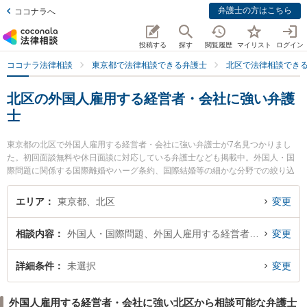
弁護士の方はこちら
ココナラへ
投稿する
探す
閲覧履歴
マイリスト
ログイン
ココナラ法律相談
東京都で法律相談できる弁護士
北区で法律相談でき
北区の外国人雇用する経営者・会社に強い弁護
士
東京都の北区で外国人雇用する経営者・会社に強い弁護士が7名見つかりまし
た。初回面談無料や休日面談に対応している弁護士なども掲載中。外国人・国
際問題に関係する国際離婚やハーグ条約、国際結婚等の細かな分野での絞り込
み検索もでき便利です。特に弁護士法人アクロピースの吉田 伸広弁護士や弁護
士法人アクロピースの福地 広弁護士、弁護士法人アクロピースの伊藤 俊太郎弁
エリア
東京都、北区
変更
護士のプロフィール情報や弁護士費用、強みなどが注目されています。『北区
で土日や夜間に発生した外国人雇用する経営者・会社のトラブルを今すぐに弁
相談内容
外国人・国際問題、外国人雇用する経営者・会社
変更
護士に相談したい』『外国人雇用する経営者・会社のトラブル解決の実績豊富
な近くの弁護士を検索したい』『初回相談無料で外国人雇用する経営者・会社
を法律相談できる北区内の弁護士に相談予約したい』などでお困りの相談者さ
詳細条件
未選択
変更
んにおすすめです。
外国人雇用する経営者・会社に強い北区から相談可能な弁護士