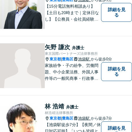
【15分電話無料相談あり】
詳細を見
【土日も20時まで｜定休日な
る
し】【公務員・会社員経験あ
り】【弁護士歴15年以上】ス
ピード対応に定評あり。オン
ライン面談も実施中。不動
産、離婚、労働、借金トラブ
矢野 謙次
弁護士
ルならお任せください。【企
東京国際パートナーズ法律事務所
業側にも対応】【池袋駅5分】
東京都
豊島区
池袋駅
から徒歩0分
|
家族紛争・子の紛争、労働問
詳細を見
題、中小企業法務、外国人事
る
件等の一般民商事・行政事件
に対応しております。
林 浩靖
弁護士
林浩靖法律事務所
東京都
豊島区
池袋駅
から徒歩7分
|
【池袋駅徒歩7分】【夜間／休
詳細を見
日対応可能】「いつも皆様と