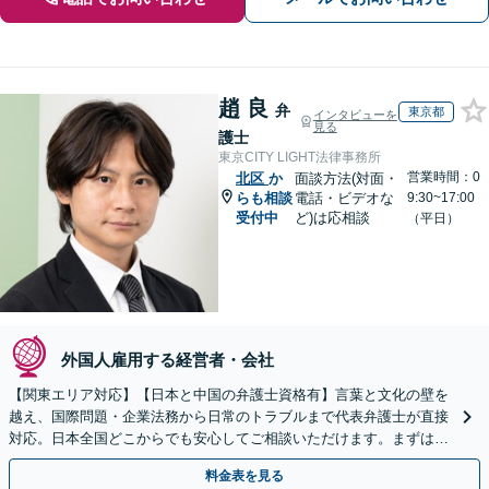
趙 良
弁
東京都
インタビューを
見る
護士
東京CITY LIGHT法律事務所
営業時間：0
北区
か
面談方法(対面・
らも相談
電話・ビデオな
9:30~17:00
受付中
ど)は応相談
（平日）
外国人雇用する経営者・会社
【関東エリア対応】【日本と中国の弁護士資格有】言葉と文化の壁を
越え、国際問題・企業法務から日常のトラブルまで代表弁護士が直接
対応。日本全国どこからでも安心してご相談いただけます。まずは一
歩を踏み出してみませんか。【初回相談無料】
料金表を見る