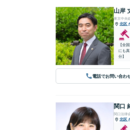
山岸 
東京中央
北区
【全国
にも真
分】
電話でお問い合わ
関口 
関口法律
北区