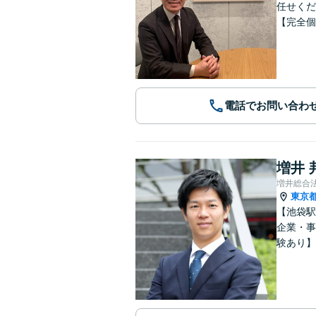
任せくだ
【完全個
電話でお問い合わ
増井 
増井総合
東京
【池袋駅
企業・事
験あり】