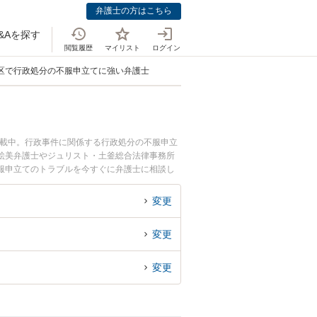
弁護士の方はこちら
&Aを探す
閲覧履歴
マイリスト
ログイン
区で行政処分の不服申立てに強い弁護士
掲載中。行政事件に関係する行政処分の不服申立
絵美弁護士やジュリスト・土釜総合法律事務所
服申立てのトラブルを今すぐに弁護士に相談し
を法律相談できる北区内の弁護士に相談予約した
変更
変更
変更