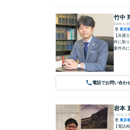
竹中 
Earth＆
東京
【弁護士
件に取り
案件共に
電話でお問い合わ
岩本 
いわもと
東京
【電話相