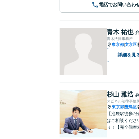
電話でお問い合わ
青木 祐也
青木法律事務所
東京都
文京区
|
詳細を見
杉山 雅浩
スピネル法律事務
東京都
豊島区
|
【池袋駅徒歩7
はご相談くださ
り！【完全個室