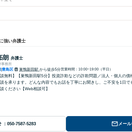
に強い弁護士
拓朗
弁護士
律事務所
都
豊島区
巣鴨新田駅
から徒歩5分
営業時間：10:00~19:00（平日）
|
談無料】【巣鴨新田駅5分】投資詐欺などの詐欺問題／法人・個人の債
談を承ります。どんな内容でもお話を丁寧にお聞きし、ご不安を1日で
談ください【Web相談可】
せ
メール