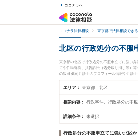
ココナラへ
ココナラ法律相談
東京都で法律相談できる
北区の行政処分の不服
東京都の北区で行政処分の不服申立てに強い弁
てや住民訴訟、抗告訴訟（処分取り消し等）等
の飯田 健司弁護士のプロフィール情報や弁護
たい』『行政処分の不服申立てのトラブル解決
い』などでお困りの相談者さんにおすすめです
エリア
東京都、北区
相談内容
行政事件、行政処分の不服
詳細条件
未選択
行政処分の不服申立てに強い北区か