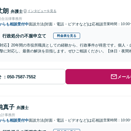
丈朗
弁護士
インタビューを見る
総合法律事務所
からも相談受付中
面談方法(対面・電話・ビデオなど)は応相談
営業時間：10:00
行政処分の不服申立て
料金表を見る
対応】20年間の市役所職員としての経験から、行政事件が得意です。個人・
摯に対応し、最善の解決を目指します。ぜひご相談ください。【休日・夜間
せ
メール
純真子
弁護士
会計事務所
からも相談受付中
面談方法(対面・電話・ビデオなど)は応相談
営業時間：10:00