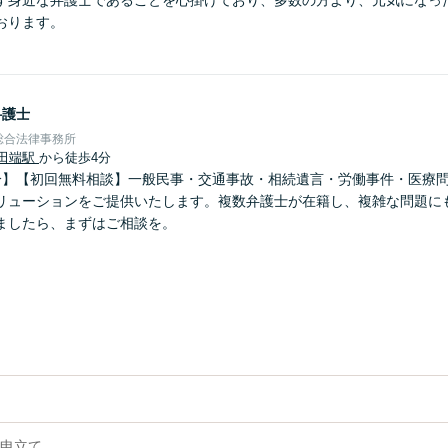
す身近な弁護士であることを心掛けており、多数の方より、元気になっ
おります。
弁護士
総合法律事務所
田端駅
から徒歩4分
分】【初回無料相談】一般民事・交通事故・相続遺言・労働事件・医療
リューションをご提供いたします。複数弁護士が在籍し、複雑な問題に
ましたら、まずはご相談を。
申立て