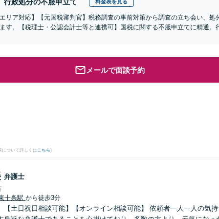
行政処分の不服申立て
料金表を見る
エリア対応】【元国税審判官】税務調査の事前対策から調査の立ち会い、処
ます。【税理士・公認会計士等と連携可】国税に関する不服申立てに精通。
メールで面談予約
果について詳しくは
こちら
)
美
弁護士
所
東十条駅
から徒歩3分
】【土日祝日相談可能】【オンライン相談可能】 依頼者一人一人の気持