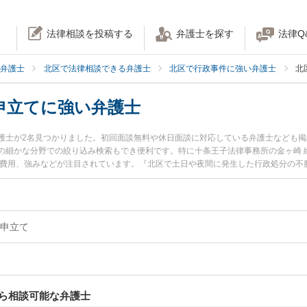
法律相談を投稿する
弁護士を探す
法律Q
弁護士
北区で法律相談できる弁護士
北区で行政事件に強い弁護士
北
申立てに強い弁護士
護士が2名見つかりました。初回面談無料や休日面談に対応している弁護士なども
の細かな分野での絞り込み検索もでき便利です。特に十条王子法律事務所の金ヶ崎 
士費用、強みなどが注目されています。『北区で土日や夜間に発生した行政処分の不
の実績豊富な近くの弁護士を検索したい』『初回相談無料で行政処分の不服申立て
。
申立て
ら相談可能な弁護士