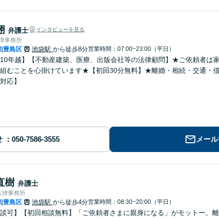
翔
弁護士
インタビューを見る
法律事務所
都
豊島区
池袋駅
から徒歩8分
営業時間：07:00~23:00（平日）
|
10年越】【不動産建築、医療、出版会社等の法律顧問】★ご依頼者は
組むことを心掛けています★【初回30分無料】★離婚・相続・交通・
対応】
せ
メール
直樹
弁護士
法律事務所
都
豊島区
池袋駅
から徒歩4分
営業時間：08:30~20:00（平日）
|
談可】【初回相談無料】「ご依頼者さまに親身になる」がモットー。離