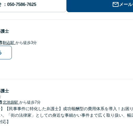
せ
メール
弁護士
駒込駅
から徒歩3分
る
弁護士
所
北池袋駅
から徒歩7分
分】【民事事件に特化した弁護士】成功報酬型の費用体系を導入！お困
い。「街の法律家」としての身近な事細かい事件まで広く取り扱い、幅
対応】